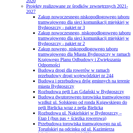
2020
Projekty realizowane ze środków zewnętrznych 2021-
2027
Zakup nowoczesnego niskopodłogowego taboru
tramwajowego dla sieci komunikacji miejskiej w
Bydgoszczy - pakiet nr 3
Zakup nowoczesnego, niskopodłogowego taboru
tramwajowego dla sieci komunikacji miejskiej w
Bydgoszczy - pakiet nr 2
Zakup nowego, niskopodłogowego taboru
tramwajowego dla Miasta Bydgoszczy w ramach
Krajowego Planu Odbudowy i Zwiększania
Odporności
Budowa drogi dla rowerów w ramach
przebudowy drogi wojewódzkiej nr 244
Budowa i przebudowa dróg gminnych na terenie
miasta Bydgoszczy
Rozbudowa pętli Las Gdański w Bydgoszczy
Budowa dwutorowego torowiska tramwajowego
wzdłuż ul. Solskiego od ronda Kujawskiego do
pętli Bielicka wraz z pętlą Bielicka
Rozbudowa ul. Nakielskiej w Bydgoszczy –
Etap I (bus pas + ścieżka rowerowa)
Przebudowa torowiska tramwajowego na ul.
Toruńskiej na odcinku od ul. Kazimierza