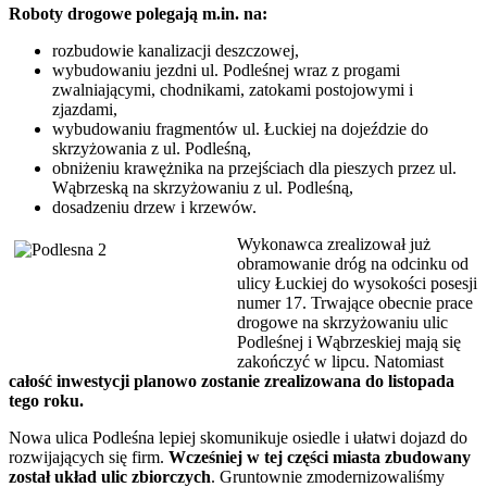
Roboty drogowe polegają m.in. na:
rozbudowie kanalizacji deszczowej,
wybudowaniu jezdni ul. Podleśnej wraz z progami
zwalniającymi, chodnikami, zatokami postojowymi i
zjazdami,
wybudowaniu fragmentów ul. Łuckiej na dojeździe do
skrzyżowania z ul. Podleśną,
obniżeniu krawężnika na przejściach dla pieszych przez ul.
Wąbrzeską na skrzyżowaniu z ul. Podleśną,
dosadzeniu drzew i krzewów.
Wykonawca zrealizował już
obramowanie dróg na odcinku od
ulicy Łuckiej do wysokości posesji
numer 17. Trwające obecnie prace
drogowe na skrzyżowaniu ulic
Podleśnej i Wąbrzeskiej mają się
zakończyć w lipcu. Natomiast
całość inwestycji planowo zostanie zrealizowana do listopada
tego roku.
Nowa ulica Podleśna lepiej skomunikuje osiedle i ułatwi dojazd do
rozwijających się firm.
Wcześniej w tej części miasta zbudowany
został układ ulic zbiorczych
. Gruntownie zmodernizowaliśmy