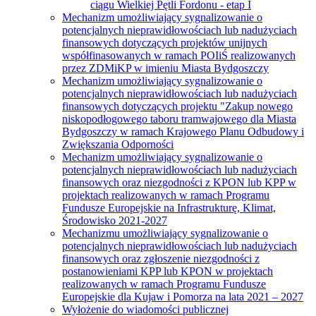
ciągu Wielkiej Pętli Fordonu - etap I
Mechanizm umożliwiający sygnalizowanie o
potencjalnych nieprawidłowościach lub nadużyciach
finansowych dotyczących projektów unijnych
współfinasowanych w ramach POIiŚ realizowanych
przez ZDMiKP w imieniu Miasta Bydgoszczy
Mechanizm umożliwiający sygnalizowanie o
potencjalnych nieprawidłowościach lub nadużyciach
finansowych dotyczących projektu "Zakup nowego
niskopodłogowego taboru tramwajowego dla Miasta
Bydgoszczy w ramach Krajowego Planu Odbudowy i
Zwiększania Odporności
Mechanizm umożliwiający sygnalizowanie o
potencjalnych nieprawidłowościach lub nadużyciach
finansowych oraz niezgodności z KPON lub KPP w
projektach realizowanych w ramach Programu
Fundusze Europejskie na Infrastrukturę, Klimat,
Środowisko 2021-2027
Mechanizmu umożliwiający sygnalizowanie o
potencjalnych nieprawidłowościach lub nadużyciach
finansowych oraz zgłoszenie niezgodności z
postanowieniami KPP lub KPON w projektach
realizowanych w ramach Programu Fundusze
Europejskie dla Kujaw i Pomorza na lata 2021 – 2027
Wyłożenie do wiadomości publicznej