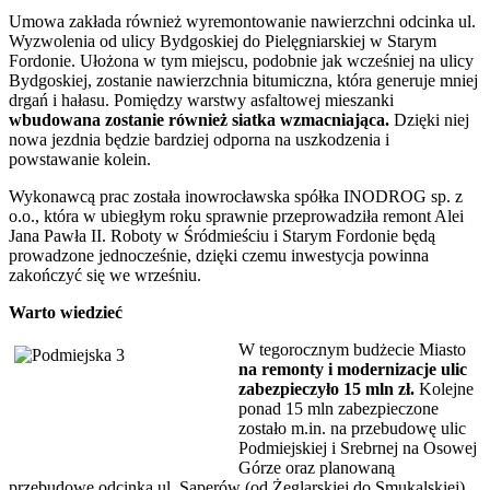
Umowa zakłada również wyremontowanie nawierzchni odcinka ul.
Wyzwolenia od ulicy Bydgoskiej do Pielęgniarskiej w Starym
Fordonie. Ułożona w tym miejscu, podobnie jak wcześniej na ulicy
Bydgoskiej, zostanie nawierzchnia bitumiczna, która generuje mniej
drgań i hałasu. Pomiędzy warstwy asfaltowej mieszanki
wbudowana zostanie również siatka wzmacniająca.
Dzięki niej
nowa jezdnia będzie bardziej odporna na uszkodzenia i
powstawanie kolein.
Wykonawcą prac została inowrocławska spółka INODROG sp. z
o.o., która w ubiegłym roku sprawnie przeprowadziła remont Alei
Jana Pawła II. Roboty w Śródmieściu i Starym Fordonie będą
prowadzone jednocześnie, dzięki czemu inwestycja powinna
zakończyć się we wrześniu.
Warto wiedzieć
W tegorocznym budżecie Miasto
na remonty i modernizacje ulic
zabezpieczyło 15 mln zł.
Kolejne
ponad 15 mln zabezpieczone
zostało m.in. na przebudowę ulic
Podmiejskiej i Srebrnej na Osowej
Górze oraz planowaną
przebudowę odcinka ul. Saperów (od Żeglarskiej do Smukalskiej).