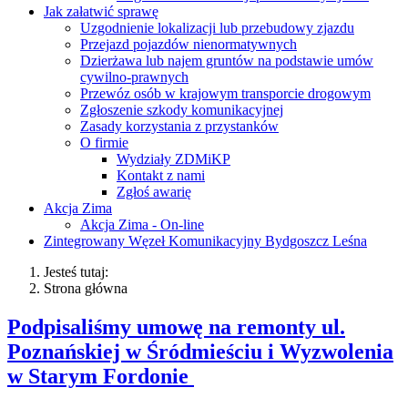
Jak załatwić sprawę
Uzgodnienie lokalizacji lub przebudowy zjazdu
Przejazd pojazdów nienormatywnych
Dzierżawa lub najem gruntów na podstawie umów
cywilno-prawnych
Przewóz osób w krajowym transporcie drogowym
Zgłoszenie szkody komunikacyjnej
Zasady korzystania z przystanków
O firmie
Wydziały ZDMiKP
Kontakt z nami
Zgłoś awarię
Akcja Zima
Akcja Zima - On-line
Zintegrowany Węzeł Komunikacyjny Bydgoszcz Leśna
Jesteś tutaj:
Strona główna
Podpisaliśmy umowę na remonty ul.
Poznańskiej w Śródmieściu i Wyzwolenia
w Starym Fordonie