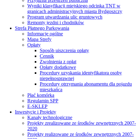
Przyjazna przestrzeń publiczna
Wyniki klasyfikacji miejskiego odcinka TNT w
granicach administracyjnych miasta Bydgoszczy
Program utwardzania ulic gruntowych
Remonty jezdni i chodników
Strefa Płatnego Parkowania
Informacje ogólne
Mapa Strefy
Opłaty
Sposób uiszczenia opłaty
Cennik
Zwolnienia z opłat
Opłaty dodatkowe
Procedury uzyskania identyfikatora osoby
niepełnosprawnej
Procedury otrzymania abonamentu dla pojazdu
mieszkańca
Płać komórką
Regulamin SPP
E-SKLEP
Inwestycje i Projekty
Kanały technologiczne
Projekty zrealizowane ze środków zewnętrznych 2007-
2020
Projekty realizowane ze środków zewnętrznych 2007-