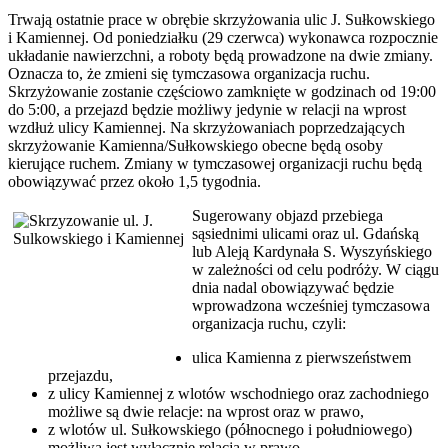
Trwają ostatnie prace w obrębie skrzyżowania ulic J. Sułkowskiego
i Kamiennej. Od poniedziałku (29 czerwca) wykonawca rozpocznie
układanie nawierzchni, a roboty będą prowadzone na dwie zmiany.
Oznacza to, że zmieni się tymczasowa organizacja ruchu.
Skrzyżowanie zostanie częściowo zamknięte w godzinach od 19:00
do 5:00, a przejazd będzie możliwy jedynie w relacji na wprost
wzdłuż ulicy Kamiennej. Na skrzyżowaniach poprzedzających
skrzyżowanie Kamienna/Sułkowskiego obecne będą osoby
kierujące ruchem. Zmiany w tymczasowej organizacji ruchu będą
obowiązywać przez około 1,5 tygodnia.
Sugerowany objazd przebiega
sąsiednimi ulicami oraz ul. Gdańską
lub Aleją Kardynała S. Wyszyńskiego
w zależności od celu podróży. W ciągu
dnia nadal obowiązywać będzie
wprowadzona wcześniej tymczasowa
organizacja ruchu, czyli:
ulica Kamienna z pierwszeństwem
przejazdu,
z ulicy Kamiennej z wlotów wschodniego oraz zachodniego
możliwe są dwie relacje: na wprost oraz w prawo,
z wlotów ul. Sułkowskiego (północnego i południowego)
możliwa jest wyłącznie relacja w prawo.