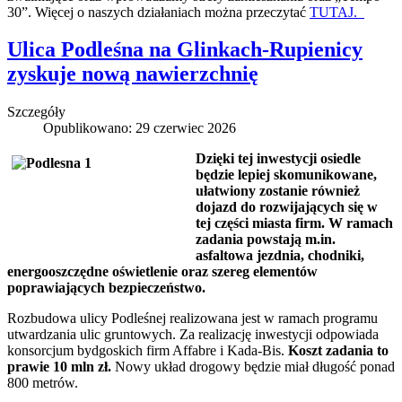
30”. Więcej o naszych działaniach można przeczytać
TUTAJ.
Ulica Podleśna na Glinkach-Rupienicy
zyskuje nową nawierzchnię
Szczegóły
Opublikowano: 29 czerwiec 2026
Dzięki tej inwestycji osiedle
będzie lepiej skomunikowane,
ułatwiony zostanie również
dojazd do rozwijających się w
tej części miasta firm. W ramach
zadania powstają m.in.
asfaltowa jezdnia, chodniki,
energooszczędne oświetlenie oraz szereg elementów
poprawiających bezpieczeństwo.
Rozbudowa ulicy Podleśnej realizowana jest w ramach programu
utwardzania ulic gruntowych. Za realizację inwestycji odpowiada
konsorcjum bydgoskich firm Affabre i Kada-Bis.
Koszt zadania to
prawie 10 mln zł.
Nowy układ drogowy będzie miał długość ponad
800 metrów.