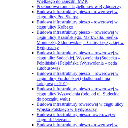
Wielkiego do zajezdni MZK
Przebudowa ronda Jagiellonów w Bydgoszczy
Budowa infrastruktury pieszo - rowerowej w
ciągu ulicy Pod Skarpą
Budowa infrastruktury pieszo - rowerowej w
ciągu ulicy Kolbego
Budowa infrastruktury pieszo – rowerowej w
ciągu ulicy Krasińskiego, Markwarta, Sieńki,
Moniuszki, Skłodowskiej – Curie, Łęczyckiej w
Bydgoszczy
Budowa infrastruktury pieszo – rowerowej w
ciągu ulic: Sudeckiej, Wyzwolenia (Sudecka –
Pelplińska) i Pelplińska (Wyzwolenia – pętla
autobusowa)
Budowa infrastruktury pieszo – rowerowej w
ciągu ulicy Fordońskiej (kładka nad linią
kolejową nr 201)
Budowa infrastruktury pieszo – rowerowej w
ciągu ulicy Wyzwolenia (odc. od ul. Sudeckiej
do początku wału)
Budowa infrastruktury rowerowej w ciągu ulicy
Wojska Polskiego w Bydgoszczy
Budowa infrastruktury pieszo-rowerowej w
ciągu ul. Petersona
Budowa infrastruktury pieszo - rowerowej w