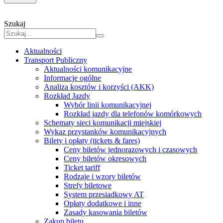
Szukaj
Aktualności
Transport Publiczny
Aktualności komunikacyjne
Informacje ogólne
Analiza kosztów i korzyści (AKK)
Rozkład Jazdy
Wybór linii komunikacyjnej
Rozkład jazdy dla telefonów komórkowych
Schematy sieci komunikacji miejskiej
Wykaz przystanków komunikacyjnych
Bilety i opłaty (tickets & fares)
Ceny biletów jednorazowych i czasowych
Ceny biletów okresowych
Ticket tariff
Rodzaje i wzory biletów
Strefy biletowe
System przesiadkowy AT
Opłaty dodatkowe i inne
Zasady kasowania biletów
Zakup biletu