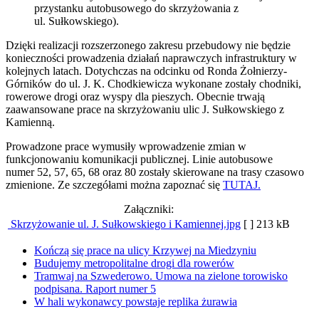
przystanku autobusowego do skrzyżowania z
ul. Sułkowskiego).
Dzięki realizacji rozszerzonego zakresu przebudowy nie będzie
konieczności prowadzenia działań naprawczych infrastruktury w
kolejnych latach. Dotychczas na odcinku od Ronda Żołnierzy-
Górników do ul. J. K. Chodkiewicza wykonane zostały chodniki,
rowerowe drogi oraz wyspy dla pieszych. Obecnie trwają
zaawansowane prace na skrzyżowaniu ulic J. Sułkowskiego z
Kamienną.
Prowadzone prace wymusiły wprowadzenie zmian w
funkcjonowaniu komunikacji publicznej. Linie autobusowe
numer 52, 57, 65, 68 oraz 80 zostały skierowane na trasy czasowo
zmienione. Ze szczegółami można zapoznać się
TUTAJ.
Załączniki:
Skrzyżowanie ul. J. Sułkowskiego i Kamiennej.jpg
[ ]
213 kB
Kończą się prace na ulicy Krzywej na Miedzyniu
Budujemy metropolitalne drogi dla rowerów
Tramwaj na Szwederowo. Umowa na zielone torowisko
podpisana. Raport numer 5
W hali wykonawcy powstaje replika żurawia