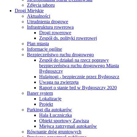
Zdjęcia taboru
Drogi Miejskie
Aktualności
Utrudnienia drogowe
Infrastruktura rowerowa
Drogi rowerowe
Zespół ds. polityki rowerowej
Plan miasta
Informacje ogólne
Bezpieczeństwo ruchu drogowego
Zespół do działań na rzecz poprawy
bezpieczeństwa ruchu drogowego Miasta
Bydgoszczy
Hulajnogi - bezpiecznie przez Bydgoszcz
Uwaga na zwierzęta
Raport o stanie brd w Bydgoszczy 2020
Baner system
Lokalizacje
Projekt
Parkingi dla autokarów
Hala Łuczniczka
Obiekt sportowy Zawisza
Miejsca zatrzymań autokarów
Równanie dróg gruntowych