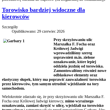
Torowisko bardziej widoczne dla
kierowców
Szczegóły
Opublikowano: 29 czerwiec 2026
Przy skrzyżowaniu ulic
Marszałka F. Focha oraz
Królowej Jadwigi
wprowadziliśmy szereg
usprawnień m.in. zielone
oznakowanie, które lepiej
oddziela jezdnię od torowiska.
Zamontowaliśmy również nowe
odblaskowe elementy oraz
elastyczny słupek, który ma poprawić zauważalność torowiska
przez kierowców, tym samym utrudnić wjeżdżanie na tory
samochodom.
Wielokrotnie zdarzało się, że przy skrzyżowaniu ulic Marszałka F.
Focha oraz Królowej Jadwigi kierowcy,
mimo wyraźnego
oznakowania, zamiast skręcić w ulicę, wjeżdżali na torowisko
tramwajowe
i zatrzymywali się przed przystankiem Garbary. Aby