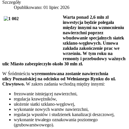
Szczegóły
Opublikowano: 01 lipiec 2026
Warta ponad 2,6 mln zł
inwestycja będzie polegała
między innymi na wzmocnieniu
nawierzchni poprzez
wbudowanie specjalnych siatek
szklano-węglowych. Umowa
zakłada zakończenie prac we
wrześniu. W tym roku na
remonty i przebudowy ważnych
ulic Miasto zabezpieczyło około 30 mln zł.
W Śródmieściu
wyremontowana zostanie nawierzchnia
ulicy Poznańskiej na odcinku od Wełnianego Rynku do ul.
Chwytowo.
W zakres zadania wchodzą między innymi:
frezowanie istniejącej nawierzchni,
regulacja krawężników,
ułożenie siatki szklano-węglowej,
wykonanie nowych warstw nawierzchni,
regulacja wpustów i studzienek kanalizacji deszczowej,
wykonanie trwałego oznakowania poziomego
(grubowarstwowego).