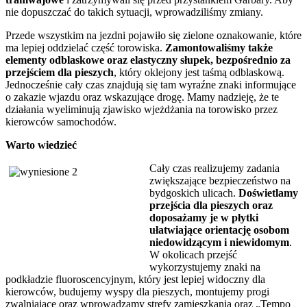
nie dopuszczać do takich sytuacji, wprowadziliśmy zmiany.
Przede wszystkim na jezdni pojawiło się zielone oznakowanie, które
ma lepiej oddzielać część torowiska.
Zamontowaliśmy także
elementy odblaskowe oraz elastyczny słupek, bezpośrednio za
przejściem dla pieszych
, który oklejony jest taśmą odblaskową.
Jednocześnie cały czas znajdują się tam wyraźne znaki informujące
o zakazie wjazdu oraz wskazujące drogę. Mamy nadzieję, że te
działania wyeliminują zjawisko wjeżdżania na torowisko przez
kierowców samochodów.
Warto wiedzieć
Cały czas realizujemy zadania
zwiększające bezpieczeństwo na
bydgoskich ulicach.
Doświetlamy
przejścia dla pieszych oraz
doposażamy je w płytki
ułatwiające orientację osobom
niedowidzącym i niewidomym
.
W okolicach przejść
wykorzystujemy znaki na
podkładzie fluoroscencyjnym, który jest lepiej widoczny dla
kierowców, budujemy wyspy dla pieszych, montujemy progi
zwalniające oraz wprowadzamy strefy zamieszkania oraz „Tempo