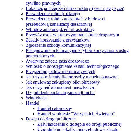
cywilno-prawnych
Lokalizacja urządzeń infrastruktury (sieci i przyłącza)
Prowadzenie robót (rozkopy)
Prowadzenie robót związanych z budowa i
przebudową kanalizacji deszczowej
Wbudowanie urządzeń infrastruktury
Przewóz osób w krajowym transporcie drogowym
Zasady korzystania z przystanków
Zgłoszenie szkody komunikacyjnej
Postępowanie reklamacyjne z tytułu korzystania z usług
przewozowych
Awaryjne zajęcie pasa drogowego
Wniosek o udostępnienie kanału technologicznego
Przejazd pojazdów nienormatywnych
Jak uzyskać identyfikator osoby niepełnosprawnej
Jak anulować zakupiony bilet okresowy
Jak otrzymać abonament mieszkańca
Uzgodnienie zmian organizacji ruchu
Windykacja
Handel
Handel całoroczny
Handel w okresie "Wszystkich Świętych"
Dostęp do drogi publicznej
Zaświadczenie o dostępie do drogi publicznej
Uzgodnienie lokalizacji/przebudowy zjazdu