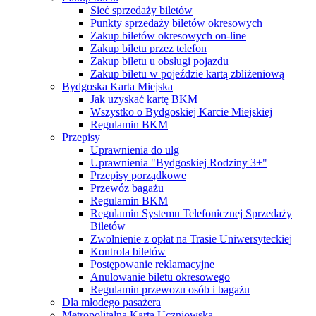
Sieć sprzedaży biletów
Punkty sprzedaży biletów okresowych
Zakup biletów okresowych on-line
Zakup biletu przez telefon
Zakup biletu u obsługi pojazdu
Zakup biletu w pojeździe kartą zbliżeniową
Bydgoska Karta Miejska
Jak uzyskać kartę BKM
Wszystko o Bydgoskiej Karcie Miejskiej
Regulamin BKM
Przepisy
Uprawnienia do ulg
Uprawnienia "Bydgoskiej Rodziny 3+"
Przepisy porządkowe
Przewóz bagażu
Regulamin BKM
Regulamin Systemu Telefonicznej Sprzedaży
Biletów
Zwolnienie z opłat na Trasie Uniwersyteckiej
Kontrola biletów
Postępowanie reklamacyjne
Anulowanie biletu okresowego
Regulamin przewozu osób i bagażu
Dla młodego pasażera
Metropolitalna Karta Uczniowska