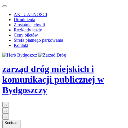
AKTUALNOŚCI
Utrudnienia
Z ostatniej chwili
Rozkłady jazdy
Ceny biletów
Strefa płatnego parkowania
Kontakt
zarząd dróg miejskich i
komunikacji publicznej
w
Bydgoszczy
a
a
a
Kontrast