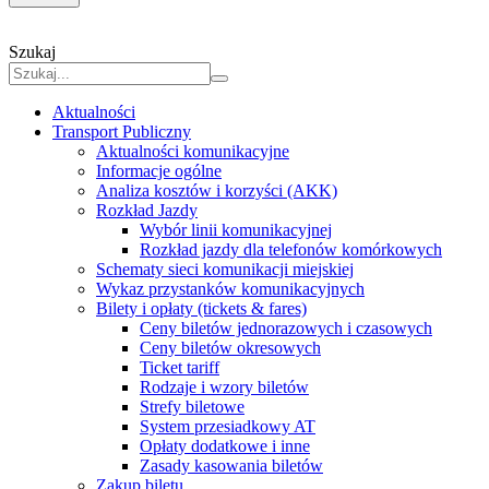
Szukaj
Aktualności
Transport Publiczny
Aktualności komunikacyjne
Informacje ogólne
Analiza kosztów i korzyści (AKK)
Rozkład Jazdy
Wybór linii komunikacyjnej
Rozkład jazdy dla telefonów komórkowych
Schematy sieci komunikacji miejskiej
Wykaz przystanków komunikacyjnych
Bilety i opłaty (tickets & fares)
Ceny biletów jednorazowych i czasowych
Ceny biletów okresowych
Ticket tariff
Rodzaje i wzory biletów
Strefy biletowe
System przesiadkowy AT
Opłaty dodatkowe i inne
Zasady kasowania biletów
Zakup biletu