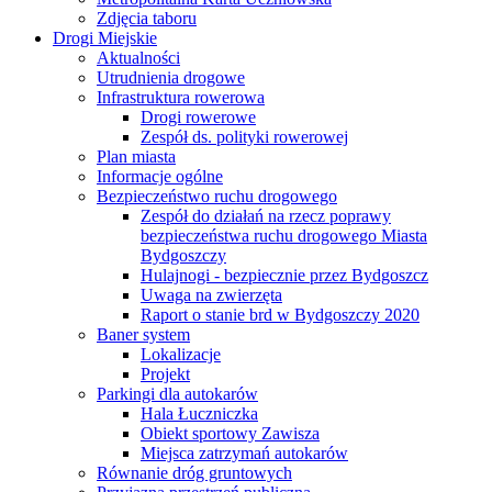
Zdjęcia taboru
Drogi Miejskie
Aktualności
Utrudnienia drogowe
Infrastruktura rowerowa
Drogi rowerowe
Zespół ds. polityki rowerowej
Plan miasta
Informacje ogólne
Bezpieczeństwo ruchu drogowego
Zespół do działań na rzecz poprawy
bezpieczeństwa ruchu drogowego Miasta
Bydgoszczy
Hulajnogi - bezpiecznie przez Bydgoszcz
Uwaga na zwierzęta
Raport o stanie brd w Bydgoszczy 2020
Baner system
Lokalizacje
Projekt
Parkingi dla autokarów
Hala Łuczniczka
Obiekt sportowy Zawisza
Miejsca zatrzymań autokarów
Równanie dróg gruntowych