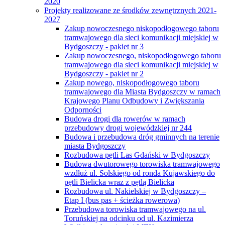
2020
Projekty realizowane ze środków zewnętrznych 2021-
2027
Zakup nowoczesnego niskopodłogowego taboru
tramwajowego dla sieci komunikacji miejskiej w
Bydgoszczy - pakiet nr 3
Zakup nowoczesnego, niskopodłogowego taboru
tramwajowego dla sieci komunikacji miejskiej w
Bydgoszczy - pakiet nr 2
Zakup nowego, niskopodłogowego taboru
tramwajowego dla Miasta Bydgoszczy w ramach
Krajowego Planu Odbudowy i Zwiększania
Odporności
Budowa drogi dla rowerów w ramach
przebudowy drogi wojewódzkiej nr 244
Budowa i przebudowa dróg gminnych na terenie
miasta Bydgoszczy
Rozbudowa pętli Las Gdański w Bydgoszczy
Budowa dwutorowego torowiska tramwajowego
wzdłuż ul. Solskiego od ronda Kujawskiego do
pętli Bielicka wraz z pętlą Bielicka
Rozbudowa ul. Nakielskiej w Bydgoszczy –
Etap I (bus pas + ścieżka rowerowa)
Przebudowa torowiska tramwajowego na ul.
Toruńskiej na odcinku od ul. Kazimierza