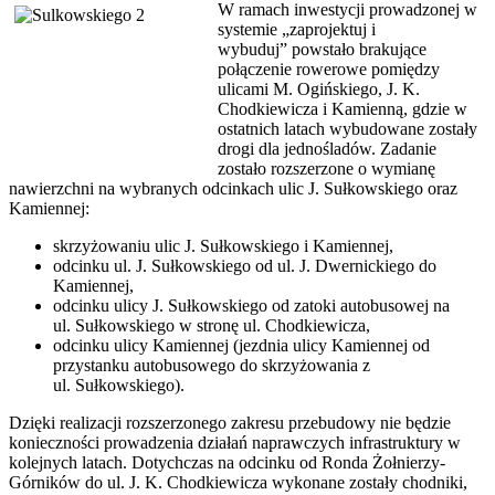
W ramach inwestycji prowadzonej w
systemie „zaprojektuj i
wybuduj” powstało brakujące
połączenie rowerowe pomiędzy
ulicami M. Ogińskiego, J. K.
Chodkiewicza i Kamienną, gdzie w
ostatnich latach wybudowane zostały
drogi dla jednośladów. Zadanie
zostało rozszerzone o wymianę
nawierzchni na wybranych odcinkach ulic J. Sułkowskiego oraz
Kamiennej:
skrzyżowaniu ulic J. Sułkowskiego i Kamiennej,
odcinku ul. J. Sułkowskiego od ul. J. Dwernickiego do
Kamiennej,
odcinku ulicy J. Sułkowskiego od zatoki autobusowej na
ul. Sułkowskiego w stronę ul. Chodkiewicza,
odcinku ulicy Kamiennej (jezdnia ulicy Kamiennej od
przystanku autobusowego do skrzyżowania z
ul. Sułkowskiego).
Dzięki realizacji rozszerzonego zakresu przebudowy nie będzie
konieczności prowadzenia działań naprawczych infrastruktury w
kolejnych latach. Dotychczas na odcinku od Ronda Żołnierzy-
Górników do ul. J. K. Chodkiewicza wykonane zostały chodniki,