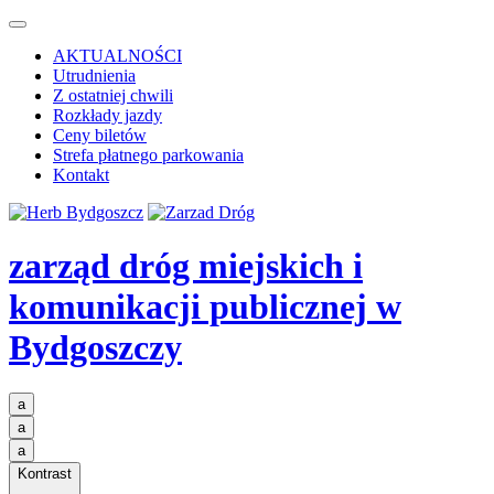
AKTUALNOŚCI
Utrudnienia
Z ostatniej chwili
Rozkłady jazdy
Ceny biletów
Strefa płatnego parkowania
Kontakt
zarząd dróg miejskich i
komunikacji publicznej
w
Bydgoszczy
a
a
a
Kontrast