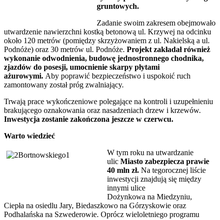
gruntowych.
Zadanie swoim zakresem obejmowało
utwardzenie nawierzchni kostką betonową ul. Krzywej na odcinku
około 120 metrów (pomiędzy skrzyżowaniem z ul. Nakielską a ul.
Podnóże) oraz 30 metrów ul. Podnóże.
Projekt zakładał również
wykonanie odwodnienia, budowę jednostronnego chodnika,
zjazdów do posesji, umocnienie skarpy płytami
ażurowymi.
Aby poprawić bezpieczeństwo i uspokoić ruch
zamontowany został próg zwalniający.
Trwają prace wykończeniowe polegające na kontroli i uzupełnieniu
brakującego oznakowania oraz nasadzeniach drzew i krzewów.
Inwestycja zostanie zakończona jeszcze w czerwcu.
Warto wiedzieć
W tym roku na utwardzanie
ulic
Miasto zabezpiecza prawie
40 mln zł.
Na tegorocznej liście
inwestycji znajdują się między
innymi ulice
Dożynkowa na Miedzyniu,
Ciepła na osiedlu Jary, Biedaszkowo na Górzyskowie oraz
Podhalańska na Szwederowie. Oprócz wieloletniego programu