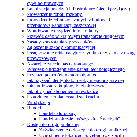
cywilno-prawnych
Lokalizacja urządzeń infrastruktury (sieci i przyłącza)
Prowadzenie robót (rozkopy)
Prowadzenie robót związanych z budowa i
przebudową kanalizacji deszczowej
Wbudowanie urządzeń infrastruktury
Przewóz osób w krajowym transporcie drogowym
Zasady korzystania z przystanków
Zgłoszenie szkody komunikacyjnej
Postępowanie reklamacyjne z tytułu korzystania z usług
przewozowych
Awaryjne zajęcie pasa drogowego
Wniosek o udostępnienie kanału technologicznego
Przejazd pojazdów nienormatywnych
Jak uzyskać identyfikator osoby niepełnosprawnej
Jak anulować zakupiony bilet okresowy
Jak otrzymać abonament mieszkańca
Uzgodnienie zmian organizacji ruchu
Windykacja
Handel
Handel całoroczny
Handel w okresie "Wszystkich Świętych"
Dostęp do drogi publicznej
Zaświadczenie o dostępie do drogi publicznej
Uzgodnienie lokalizacji/przebudowy zjazdu