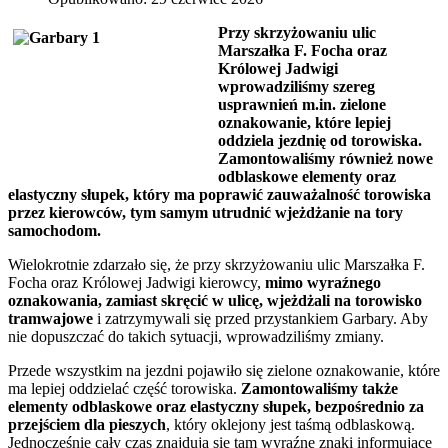
Przy skrzyżowaniu ulic
Marszałka F. Focha oraz
Królowej Jadwigi
wprowadziliśmy szereg
usprawnień m.in. zielone
oznakowanie, które lepiej
oddziela jezdnię od torowiska.
Zamontowaliśmy również nowe
odblaskowe elementy oraz
elastyczny słupek, który ma poprawić zauważalność torowiska
przez kierowców, tym samym utrudnić wjeżdżanie na tory
samochodom.
Wielokrotnie zdarzało się, że przy skrzyżowaniu ulic Marszałka F.
Focha oraz Królowej Jadwigi kierowcy,
mimo wyraźnego
oznakowania, zamiast skręcić w ulicę, wjeżdżali na torowisko
tramwajowe
i zatrzymywali się przed przystankiem Garbary. Aby
nie dopuszczać do takich sytuacji, wprowadziliśmy zmiany.
Przede wszystkim na jezdni pojawiło się zielone oznakowanie, które
ma lepiej oddzielać część torowiska.
Zamontowaliśmy także
elementy odblaskowe oraz elastyczny słupek, bezpośrednio za
przejściem dla pieszych
, który oklejony jest taśmą odblaskową.
Jednocześnie cały czas znajdują się tam wyraźne znaki informujące