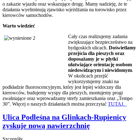
o zakazie wjazdu oraz wskazujące drogę. Mamy nadzieję, że te
działania wyeliminują zjawisko wjeżdżania na torowisko przez
kierowców samochodów.
Warto wiedzieć
Cały czas realizujemy zadania
zwiększające bezpieczeństwo na
bydgoskich ulicach.
Doświetlamy
przejścia dla pieszych oraz
doposażamy je w płytki
ułatwiające orientację osobom
niedowidzącym i niewidomym
.
W okolicach przejść
wykorzystujemy znaki na
podkładzie fluoroscencyjnym, który jest lepiej widoczny dla
kierowców, budujemy wyspy dla pieszych, montujemy progi
zwalniające oraz wprowadzamy strefy zamieszkania oraz „Tempo
30”. Więcej o naszych działaniach można przeczytać
TUTAJ.
Ulica Podleśna na Glinkach-Rupienicy
zyskuje nową nawierzchnię
Szczegóły