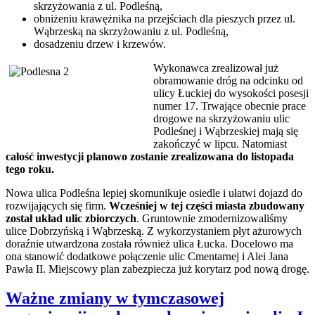
skrzyżowania z ul. Podleśną,
obniżeniu krawężnika na przejściach dla pieszych przez ul.
Wąbrzeską na skrzyżowaniu z ul. Podleśną,
dosadzeniu drzew i krzewów.
Wykonawca zrealizował już
obramowanie dróg na odcinku od
ulicy Łuckiej do wysokości posesji
numer 17. Trwające obecnie prace
drogowe na skrzyżowaniu ulic
Podleśnej i Wąbrzeskiej mają się
zakończyć w lipcu. Natomiast
całość inwestycji planowo zostanie zrealizowana do listopada
tego roku.
Nowa ulica Podleśna lepiej skomunikuje osiedle i ułatwi dojazd do
rozwijających się firm.
Wcześniej w tej części miasta zbudowany
został układ ulic zbiorczych
. Gruntownie zmodernizowaliśmy
ulice Dobrzyńską i Wąbrzeską. Z wykorzystaniem płyt ażurowych
doraźnie utwardzona została również ulica Łucka. Docelowo ma
ona stanowić dodatkowe połączenie ulic Cmentarnej i Alei Jana
Pawła II. Miejscowy plan zabezpiecza już korytarz pod nową drogę.
Ważne zmiany w tymczasowej