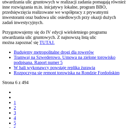
utwardzania ulic gruntowych w realizacji zadania pomagają również
inne rozwiązania m.in. inicjatywy lokalne, program BBO,
przedsięwzięcia realizowane we współpracy z prywatnymi
inwestorami oraz budowa ulic osiedlowych przy okazji dużych
zadań inwestycyjnych.
Przygotowujemy się do IV edycji wieloletniego programu
utwardzania ulic gruntowych. Z najnowszą listą ulic
można zapoznać się
TUTAJ.
Budujemy metropolitalne drogi dla rowerów
Tramwaj na Szwederowo. Umowa na zielone torowisko
podpisana. Raport numer 5
W hali wykonawcy powstaje replika żurawia
Rozpoczyna się remont torowiska na Rondzie Fordońskim
Strona 6 z 494
1
2
3
4
5