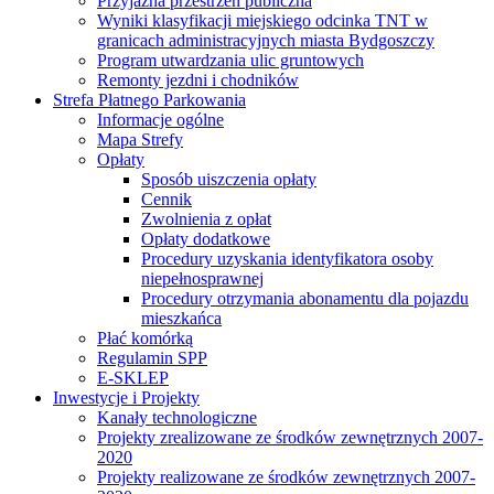
Przyjazna przestrzeń publiczna
Wyniki klasyfikacji miejskiego odcinka TNT w
granicach administracyjnych miasta Bydgoszczy
Program utwardzania ulic gruntowych
Remonty jezdni i chodników
Strefa Płatnego Parkowania
Informacje ogólne
Mapa Strefy
Opłaty
Sposób uiszczenia opłaty
Cennik
Zwolnienia z opłat
Opłaty dodatkowe
Procedury uzyskania identyfikatora osoby
niepełnosprawnej
Procedury otrzymania abonamentu dla pojazdu
mieszkańca
Płać komórką
Regulamin SPP
E-SKLEP
Inwestycje i Projekty
Kanały technologiczne
Projekty zrealizowane ze środków zewnętrznych 2007-
2020
Projekty realizowane ze środków zewnętrznych 2007-