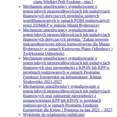
ciągu Wielkiej Pętli Fordonu - etap I
Mechanizm umożliwiający sygnalizowanie o
potencjalnych nieprawidłowościach lub nadużyciach
finansowych dotyczących projektów unijnych
współfinasowanych w ramach POIiŚ realizowanych
przez ZDMiKP w imieniu Miasta Bydgoszczy
Mechanizm umożliwiający sygnalizowanie o
potencjalnych nieprawidłowościach lub nadużyciach
finansowych dotyczących projektu "Zakup nowego
niskopodłogowego taboru tramwajowego dla Miasta
Bydgoszczy w ramach Krajowego Planu Odbudowy i
Zwiększania Odporności
Mechanizm umożliwiający sygnalizowanie o
potencjalnych nieprawidłowościach lub nadużyciach
finansowych oraz niezgodności z KPON lub KPP w
projektach realizowanych w ramach Programu
Fundusze Europejskie na Infrastrukturę, Klimat,
Środowisko 2021-2027
Mechanizmu umożliwiający sygnalizowanie o
potencjalnych nieprawidłowościach lub nadużyciach
finansowych oraz zgłoszenie niezgodności z
postanowieniami KPP lub KPON w projektach
realizowanych w ramach Programu Fundusze
Europejskie dla Kujaw i Pomorza na lata 2021 – 2027
Wyłożenie do wiadomości publicznej