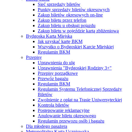
Sieć sprzedaży biletów
Punkty sprzedaży biletów okresowych
Zakup biletów okresowych on-line
Zakup biletu przez telefon
Zakup biletu u obsługi pojazdu
Zakup biletu w pojeździe kartą zbliżeniową
Bydgoska Karta Miejska
Jak uzyskać kartę BKM
Wszystko o Bydgoskiej Karcie Miejskiej
Regulamin BKM
Przepisy
Uprawnienia do ulg
Uprawnienia "Bydgoskiej Rodziny 3+"
Przepisy porządkowe
Przewóz bagażu
Regulamin BKM
Regulamin Systemu Telefonicznej Sprzedaży
Biletów
Zwolnienie z opłat na Trasie Uniwersyteckiej
Kontrola biletów
Postępowanie reklamacyjne
Anulowanie biletu okresowego
Regulamin przewozu osób i bagażu
Dla młodego pasażera
Metropolitalna Karta Uczniowska