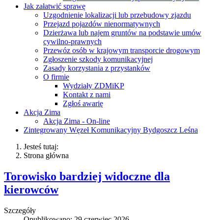
Jak załatwić sprawę
Uzgodnienie lokalizacji lub przebudowy zjazdu
Przejazd pojazdów nienormatywnych
Dzierżawa lub najem gruntów na podstawie umów
cywilno-prawnych
Przewóz osób w krajowym transporcie drogowym
Zgłoszenie szkody komunikacyjnej
Zasady korzystania z przystanków
O firmie
Wydziały ZDMiKP
Kontakt z nami
Zgłoś awarię
Akcja Zima
Akcja Zima - On-line
Zintegrowany Węzeł Komunikacyjny Bydgoszcz Leśna
Jesteś tutaj:
Strona główna
Torowisko bardziej widoczne dla
kierowców
Szczegóły
Opublikowano: 29 czerwiec 2026