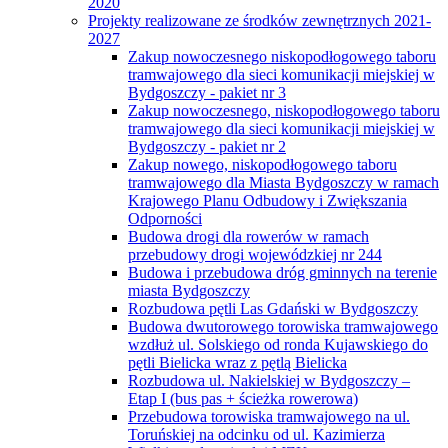
2020
Projekty realizowane ze środków zewnętrznych 2021-
2027
Zakup nowoczesnego niskopodłogowego taboru
tramwajowego dla sieci komunikacji miejskiej w
Bydgoszczy - pakiet nr 3
Zakup nowoczesnego, niskopodłogowego taboru
tramwajowego dla sieci komunikacji miejskiej w
Bydgoszczy - pakiet nr 2
Zakup nowego, niskopodłogowego taboru
tramwajowego dla Miasta Bydgoszczy w ramach
Krajowego Planu Odbudowy i Zwiększania
Odporności
Budowa drogi dla rowerów w ramach
przebudowy drogi wojewódzkiej nr 244
Budowa i przebudowa dróg gminnych na terenie
miasta Bydgoszczy
Rozbudowa pętli Las Gdański w Bydgoszczy
Budowa dwutorowego torowiska tramwajowego
wzdłuż ul. Solskiego od ronda Kujawskiego do
pętli Bielicka wraz z pętlą Bielicka
Rozbudowa ul. Nakielskiej w Bydgoszczy –
Etap I (bus pas + ścieżka rowerowa)
Przebudowa torowiska tramwajowego na ul.
Toruńskiej na odcinku od ul. Kazimierza