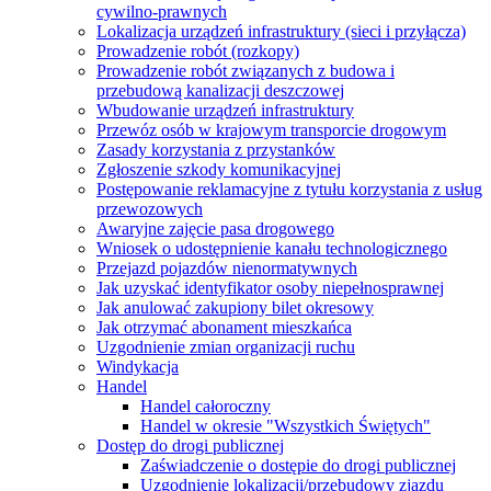
cywilno-prawnych
Lokalizacja urządzeń infrastruktury (sieci i przyłącza)
Prowadzenie robót (rozkopy)
Prowadzenie robót związanych z budowa i
przebudową kanalizacji deszczowej
Wbudowanie urządzeń infrastruktury
Przewóz osób w krajowym transporcie drogowym
Zasady korzystania z przystanków
Zgłoszenie szkody komunikacyjnej
Postępowanie reklamacyjne z tytułu korzystania z usług
przewozowych
Awaryjne zajęcie pasa drogowego
Wniosek o udostępnienie kanału technologicznego
Przejazd pojazdów nienormatywnych
Jak uzyskać identyfikator osoby niepełnosprawnej
Jak anulować zakupiony bilet okresowy
Jak otrzymać abonament mieszkańca
Uzgodnienie zmian organizacji ruchu
Windykacja
Handel
Handel całoroczny
Handel w okresie "Wszystkich Świętych"
Dostęp do drogi publicznej
Zaświadczenie o dostępie do drogi publicznej
Uzgodnienie lokalizacji/przebudowy zjazdu