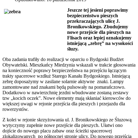
Jeszcze tej jesieni poprawimy
bezpieczeństwo pieszych
przekraczających ulicę J.
Bronikowskiego. Zbudujemy
nowe przejście dla pieszych na
Flisach oraz lepiej oznakujemy
istniejącą „zebrę” na wysokości
śluzy.
Oba zadania trafiły do realizacji w oparciu o Bydgoski Budżet
Obywatelski. Mieszkańcy Miedzynia wskazali w trakcie głosowania
na konieczność poprawy bezpieczeństwa na przejściu łączącym
trakty spacerowe wzdłuż Starego Kanału Bydgoskiego. Istniejącą
zebrę doposażymy w zasilane solarnie aktywne znaki. Lampy
zamontowane nad znakami będą pulsowały na pomarańczowo.
Dodatkowo w nawierzchnię jezdni wbudowane zostaną zestawy
tzw „kocich oczek”. Nowe elementy mają skłaniać kierowców do
większej uwagi w rejonie przejścia dla pieszych i przejazdu dla
rowerzystów.
Z kolei w rejonie skrzyżowania ul. J. Bronikowskiego ze Śluzową
wytyczymy zupełnie nowe przejście dla pieszych. Ułatwi ono
dojście do nowego placu zabaw oraz ścieżki spacerowej
zlokalizowanych po północnej stronie ulicy. Do nowego przejścia