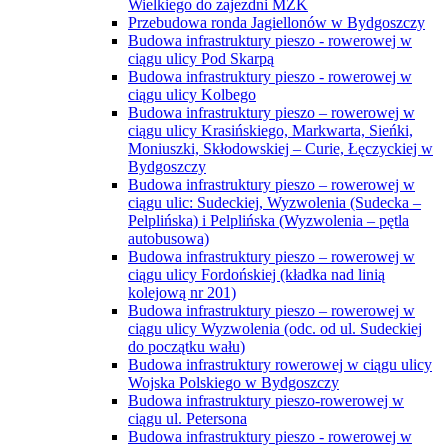
Wielkiego do zajezdni MZK
Przebudowa ronda Jagiellonów w Bydgoszczy
Budowa infrastruktury pieszo - rowerowej w
ciągu ulicy Pod Skarpą
Budowa infrastruktury pieszo - rowerowej w
ciągu ulicy Kolbego
Budowa infrastruktury pieszo – rowerowej w
ciągu ulicy Krasińskiego, Markwarta, Sieńki,
Moniuszki, Skłodowskiej – Curie, Łęczyckiej w
Bydgoszczy
Budowa infrastruktury pieszo – rowerowej w
ciągu ulic: Sudeckiej, Wyzwolenia (Sudecka –
Pelplińska) i Pelplińska (Wyzwolenia – pętla
autobusowa)
Budowa infrastruktury pieszo – rowerowej w
ciągu ulicy Fordońskiej (kładka nad linią
kolejową nr 201)
Budowa infrastruktury pieszo – rowerowej w
ciągu ulicy Wyzwolenia (odc. od ul. Sudeckiej
do początku wału)
Budowa infrastruktury rowerowej w ciągu ulicy
Wojska Polskiego w Bydgoszczy
Budowa infrastruktury pieszo-rowerowej w
ciągu ul. Petersona
Budowa infrastruktury pieszo - rowerowej w