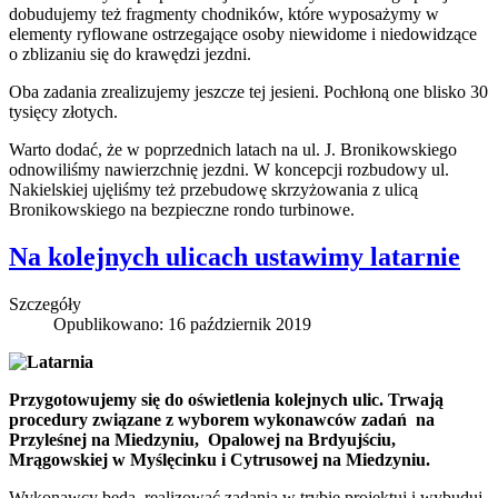
dobudujemy też fragmenty chodników, które wyposażymy w
elementy ryflowane ostrzegające osoby niewidome i niedowidzące
o zblizaniu się do krawędzi jezdni.
Oba zadania zrealizujemy jeszcze tej jesieni. Pochłoną one blisko 30
tysięcy złotych.
Warto dodać, że w poprzednich latach na ul. J. Bronikowskiego
odnowiliśmy nawierzchnię jezdni. W koncepcji rozbudowy ul.
Nakielskiej ujęliśmy też przebudowę skrzyżowania z ulicą
Bronikowskiego na bezpieczne rondo turbinowe.
Na kolejnych ulicach ustawimy latarnie
Szczegóły
Opublikowano: 16 październik 2019
Przygotowujemy się do oświetlenia kolejnych ulic. Trwają
procedury związane z wyborem wykonawców zadań na
Przyleśnej na Miedzyniu, Opalowej na Brdyujściu,
Mrągowskiej w Myślęcinku i Cytrusowej na Miedzyniu.
Wykonawcy będą realizować zadania w trybie projektuj i wybuduj.