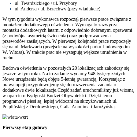
ul. Twardzickiego / ul. Przybory
ul. Andersa / ul. Brzechwy (przy wiadukcie)
W tym tygodniu wykonawca rozpoczął pierwsze prace związane z
montażem dodatkowego oświetlenia. Wymaga to zazwyczaj
montażu dodatkowych latarni z odpowiednio dobranymi oprawami
(z podwójną asymetrią świecenia) oraz podprowadzenia
przewodów zasilających. W pierwszej kolejności prace rozpoczęły
się na ul. Markwarta (przejście na wysokości parku Ludowego im.
W. Witosa). W trakcie prac nie występują większe utrudnienia w
ruchu.
Budowa oświetlenia w pozostałych 20 lokalizacjach zakończy się
jeszcze w tym roku. Na to zadanie wydamy 948 tysięcy złotych.
Nowe urządzenia będą objęte 5-letnią gwarancją. Korzystając z
prawa opcji przygotowujemy się do rozszerzenia zadania o
dodatkowe dwie lokalizacje.Część zadań uruchomiliśmy już wiosną
w oparciu o Bydgoski Budżet Obywatelski. Dzięki temu
programowi piesi są lepiej widoczni na skrzyżowaniach ul.
Pelplińskiej z Derdowskiego, Galla Anonima i Jarużyńską.
Pierwszy etap gotowy