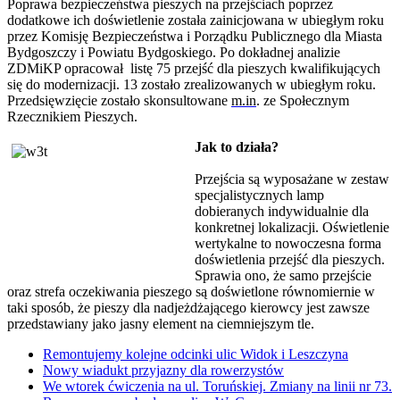
Poprawa bezpieczeństwa pieszych na przejściach poprzez
dodatkowe ich doświetlenie została zainicjowana w ubiegłym roku
przez Komisję Bezpieczeństwa i Porządku Publicznego dla Miasta
Bydgoszczy i Powiatu Bydgoskiego. Po dokładnej analizie
ZDMiKP opracował listę 75 przejść dla pieszych kwalifikujących
się do modernizacji. 13 zostało zrealizowanych w ubiegłym roku.
Przedsięwzięcie zostało skonsultowane
m.in
. ze Społecznym
Rzecznikiem Pieszych.
Jak to działa?
Przejścia są wyposażane w zestaw
specjalistycznych lamp
dobieranych indywidualnie dla
konkretnej lokalizacji. Oświetlenie
wertykalne to nowoczesna forma
doświetlenia przejść dla pieszych.
Sprawia ono, że samo przejście
oraz strefa oczekiwania pieszego są doświetlone równomiernie w
taki sposób, że pieszy dla nadjeżdżającego kierowcy jest zawsze
przedstawiany jako jasny element na ciemniejszym tle.
Remontujemy kolejne odcinki ulic Widok i Leszczyna
Nowy wiadukt przyjazny dla rowerzystów
We wtorek ćwiczenia na ul. Toruńskiej. Zmiany na linii nr 73.