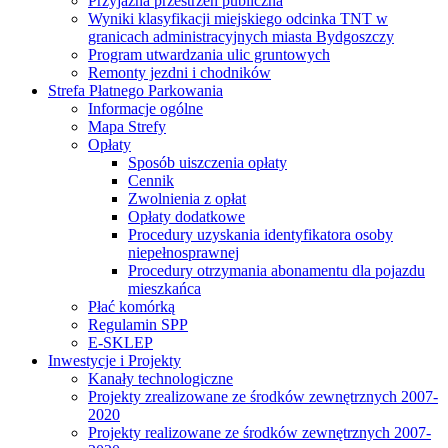
Przyjazna przestrzeń publiczna
Wyniki klasyfikacji miejskiego odcinka TNT w
granicach administracyjnych miasta Bydgoszczy
Program utwardzania ulic gruntowych
Remonty jezdni i chodników
Strefa Płatnego Parkowania
Informacje ogólne
Mapa Strefy
Opłaty
Sposób uiszczenia opłaty
Cennik
Zwolnienia z opłat
Opłaty dodatkowe
Procedury uzyskania identyfikatora osoby
niepełnosprawnej
Procedury otrzymania abonamentu dla pojazdu
mieszkańca
Płać komórką
Regulamin SPP
E-SKLEP
Inwestycje i Projekty
Kanały technologiczne
Projekty zrealizowane ze środków zewnętrznych 2007-
2020
Projekty realizowane ze środków zewnętrznych 2007-