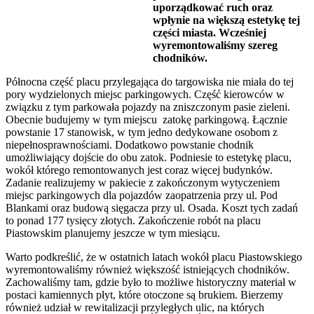
uporządkować ruch oraz
wpłynie na większą estetykę tej
części miasta. Wcześniej
wyremontowaliśmy szereg
chodników.
Północna część placu przylegająca do targowiska nie miała do tej
pory wydzielonych miejsc parkingowych. Część kierowców w
związku z tym parkowała pojazdy na zniszczonym pasie zieleni.
Obecnie budujemy w tym miejscu zatokę parkingową. Łącznie
powstanie 17 stanowisk, w tym jedno dedykowane osobom z
niepełnosprawnościami. Dodatkowo powstanie chodnik
umożliwiający dojście do obu zatok. Podniesie to estetykę placu,
wokół którego remontowanych jest coraz więcej budynków.
Zadanie realizujemy w pakiecie z zakończonym wytyczeniem
miejsc parkingowych dla pojazdów zaopatrzenia przy ul. Pod
Blankami oraz budową sięgacza przy ul. Osada. Koszt tych zadań
to ponad 177 tysięcy złotych. Zakończenie robót na placu
Piastowskim planujemy jeszcze w tym miesiącu.
Warto podkreślić, że w ostatnich latach wokół placu Piastowskiego
wyremontowaliśmy również większość istniejących chodników.
Zachowaliśmy tam, gdzie było to możliwe historyczny materiał w
postaci kamiennych płyt, które otoczone są brukiem. Bierzemy
również udział w rewitalizacji przyległych ulic, na których