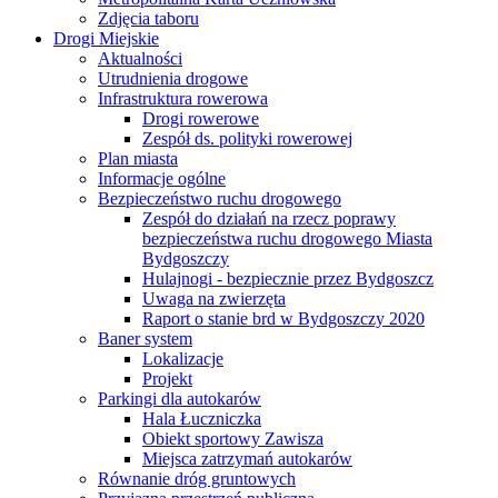
Zdjęcia taboru
Drogi Miejskie
Aktualności
Utrudnienia drogowe
Infrastruktura rowerowa
Drogi rowerowe
Zespół ds. polityki rowerowej
Plan miasta
Informacje ogólne
Bezpieczeństwo ruchu drogowego
Zespół do działań na rzecz poprawy
bezpieczeństwa ruchu drogowego Miasta
Bydgoszczy
Hulajnogi - bezpiecznie przez Bydgoszcz
Uwaga na zwierzęta
Raport o stanie brd w Bydgoszczy 2020
Baner system
Lokalizacje
Projekt
Parkingi dla autokarów
Hala Łuczniczka
Obiekt sportowy Zawisza
Miejsca zatrzymań autokarów
Równanie dróg gruntowych