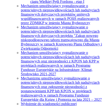
ciągu Wielkiej Pętli Fordonu - etap I
Mechanizm umożliwiający sygnalizowanie o
potencjalnych nieprawidłowościach lub nadużyciach
finansowych dotyczących projektów unijnych
współfinasowanych w ramach POIiŚ realizowanych
przez ZDMiKP w imieniu Miasta Bydgoszczy
Mechanizm umożliwiający sygnalizowanie o
potencjalnych nieprawidłowościach lub nadużyciach
finansowych dotyczących projektu "Zakup nowego
niskopodłogowego taboru tramwajowego dla Miasta
Bydgoszczy w ramach Krajowego Planu Odbudowy i
Zwiększania Odporności
Mechanizm umożliwiający sygnalizowanie o
potencjalnych nieprawidłowościach lub nadużyciach
finansowych oraz niezgodności z KPON lub KPP w
projektach realizowanych w ramach Programu
Fundusze Europejskie na Infrastrukturę, Klimat,
Środowisko 2021-2027
Mechanizmu umożliwiający sygnalizowanie o
potencjalnych nieprawidłowościach lub nadużyciach
finansowych oraz zgłoszenie niezgodności z
postanowieniami KPP lub KPON w projektach
realizowanych w ramach Programu Fundusze
Europejskie dla Kujaw i Pomorza na lata 2021 – 2027
Wyłożenie do wiadomości publicznej