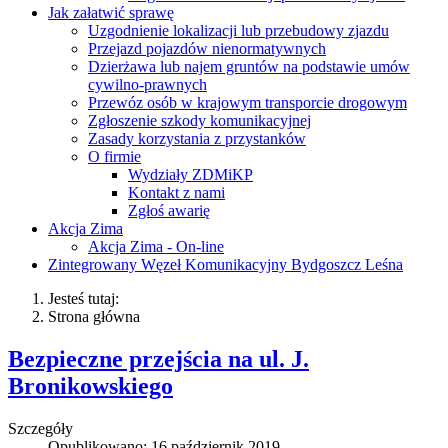
Jak załatwić sprawę
Uzgodnienie lokalizacji lub przebudowy zjazdu
Przejazd pojazdów nienormatywnych
Dzierżawa lub najem gruntów na podstawie umów
cywilno-prawnych
Przewóz osób w krajowym transporcie drogowym
Zgłoszenie szkody komunikacyjnej
Zasady korzystania z przystanków
O firmie
Wydziały ZDMiKP
Kontakt z nami
Zgłoś awarię
Akcja Zima
Akcja Zima - On-line
Zintegrowany Węzeł Komunikacyjny Bydgoszcz Leśna
Jesteś tutaj:
Strona główna
Bezpieczne przejścia na ul. J.
Bronikowskiego
Szczegóły
Opublikowano: 16 październik 2019