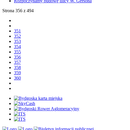
Rozpoczynamy budowę ulicy W. Gersona
Strona 356 z 494
351
352
353
354
355
356
357
358
359
360