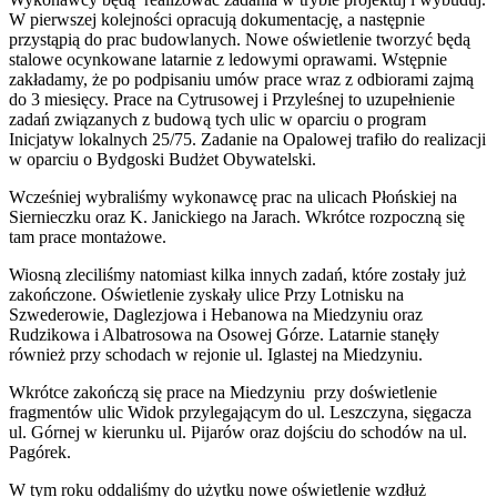
W pierwszej kolejności opracują dokumentację, a następnie
przystąpią do prac budowlanych. Nowe oświetlenie tworzyć będą
stalowe ocynkowane latarnie z ledowymi oprawami. Wstępnie
zakładamy, że po podpisaniu umów prace wraz z odbiorami zajmą
do 3 miesięcy. Prace na Cytrusowej i Przyleśnej to uzupełnienie
zadań związanych z budową tych ulic w oparciu o program
Inicjatyw lokalnych 25/75. Zadanie na Opalowej trafiło do realizacji
w oparciu o Bydgoski Budżet Obywatelski.
Wcześniej wybraliśmy wykonawcę prac na ulicach Płońskiej na
Siernieczku oraz K. Janickiego na Jarach. Wkrótce rozpoczną się
tam prace montażowe.
Wiosną zleciliśmy natomiast kilka innych zadań, które zostały już
zakończone. Oświetlenie zyskały ulice Przy Lotnisku na
Szwederowie, Daglezjowa i Hebanowa na Miedzyniu oraz
Rudzikowa i Albatrosowa na Osowej Górze. Latarnie stanęły
również przy schodach w rejonie ul. Iglastej na Miedzyniu.
Wkrótce zakończą się prace na Miedzyniu przy doświetlenie
fragmentów ulic Widok przylegającym do ul. Leszczyna, sięgacza
ul. Górnej w kierunku ul. Pijarów oraz dojściu do schodów na ul.
Pagórek.
W tym roku oddaliśmy do użytku nowe oświetlenie wzdłuż