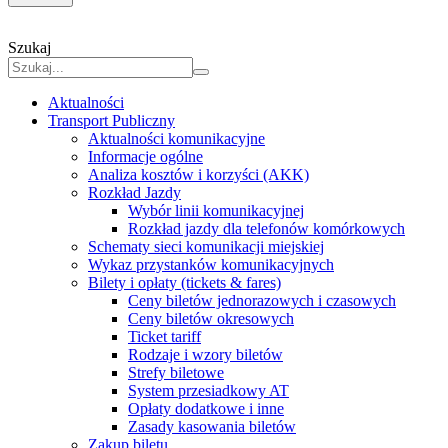
Szukaj
Aktualności
Transport Publiczny
Aktualności komunikacyjne
Informacje ogólne
Analiza kosztów i korzyści (AKK)
Rozkład Jazdy
Wybór linii komunikacyjnej
Rozkład jazdy dla telefonów komórkowych
Schematy sieci komunikacji miejskiej
Wykaz przystanków komunikacyjnych
Bilety i opłaty (tickets & fares)
Ceny biletów jednorazowych i czasowych
Ceny biletów okresowych
Ticket tariff
Rodzaje i wzory biletów
Strefy biletowe
System przesiadkowy AT
Opłaty dodatkowe i inne
Zasady kasowania biletów
Zakup biletu