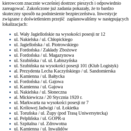
kierowcom znacznie wcześniej dostrzec pieszych i odpowiednio
zareagować. Zakończone już zadania pokazały, że to bardzo
skuteczny sposób na podniesienie bezpieczeństwa. Inwestycje
związane z doświetleniem przejść zaplanowaliśmy w następujących
lokalizacjach:
ul. Wały Jagiellońskie na wysokości posesji nr 12
ul. Nakielska / ul. Chłopickiego
ul. Jagiellońska / ul. Piotrowskiego
ul. Fordońska / Zakłady Zbożowe
ul. Fordońska / ul. Magazynowa
ul. Szubińska / ul. ul. Łabiszyńska
ul. Szubińska na wysokości posesji 101 (Klub Logistyk)
al. Prezydenta Lecha Kaczyńskiego / ul. Sandomierska
ul. Kamienna / ul. Bałtycka
ul. Fordońska / ul. Gajowa
ul. Kamienna / ul. Gajowa
ul. Nakielska / ul. Słoneczna
al. Mickiewicza / 20 Stycznia 1920 r.
ul. Markwarta na wysokości posesji nr 7
ul. Królowej Jadwigi / ul. Łokietka
ul. Toruńska / ul. Żupy (pod Trasą Uniwersytecką)
ul. Pelplińska / ul. GOPR-u
ul. Szpitalna / ul. Zdrowotna
ul. Kamienna / ul. Inwalidów