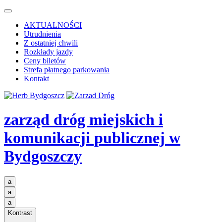
AKTUALNOŚCI
Utrudnienia
Z ostatniej chwili
Rozkłady jazdy
Ceny biletów
Strefa płatnego parkowania
Kontakt
zarząd dróg miejskich i
komunikacji publicznej
w
Bydgoszczy
a
a
a
Kontrast