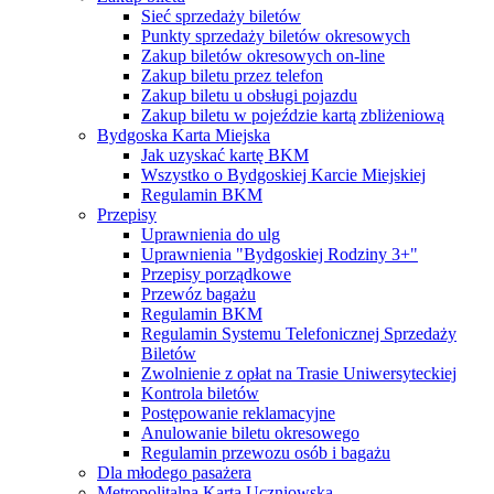
Sieć sprzedaży biletów
Punkty sprzedaży biletów okresowych
Zakup biletów okresowych on-line
Zakup biletu przez telefon
Zakup biletu u obsługi pojazdu
Zakup biletu w pojeździe kartą zbliżeniową
Bydgoska Karta Miejska
Jak uzyskać kartę BKM
Wszystko o Bydgoskiej Karcie Miejskiej
Regulamin BKM
Przepisy
Uprawnienia do ulg
Uprawnienia "Bydgoskiej Rodziny 3+"
Przepisy porządkowe
Przewóz bagażu
Regulamin BKM
Regulamin Systemu Telefonicznej Sprzedaży
Biletów
Zwolnienie z opłat na Trasie Uniwersyteckiej
Kontrola biletów
Postępowanie reklamacyjne
Anulowanie biletu okresowego
Regulamin przewozu osób i bagażu
Dla młodego pasażera
Metropolitalna Karta Uczniowska