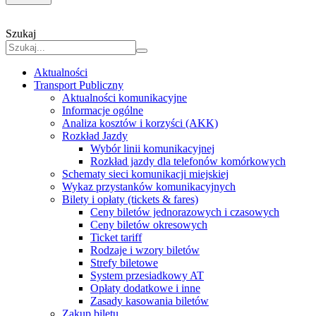
Szukaj
Aktualności
Transport Publiczny
Aktualności komunikacyjne
Informacje ogólne
Analiza kosztów i korzyści (AKK)
Rozkład Jazdy
Wybór linii komunikacyjnej
Rozkład jazdy dla telefonów komórkowych
Schematy sieci komunikacji miejskiej
Wykaz przystanków komunikacyjnych
Bilety i opłaty (tickets & fares)
Ceny biletów jednorazowych i czasowych
Ceny biletów okresowych
Ticket tariff
Rodzaje i wzory biletów
Strefy biletowe
System przesiadkowy AT
Opłaty dodatkowe i inne
Zasady kasowania biletów
Zakup biletu