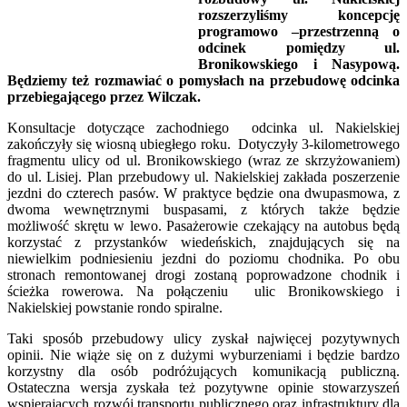
rozszerzyliśmy koncepcję
programowo –przestrzenną o
odcinek pomiędzy ul.
Bronikowskiego i Nasypową.
Będziemy też rozmawiać o pomysłach na przebudowę odcinka
przebiegającego przez Wilczak.
Konsultacje dotyczące zachodniego odcinka ul. Nakielskiej
zakończyły się wiosną ubiegłego roku. Dotyczyły 3-kilometrowego
fragmentu ulicy od ul. Bronikowskiego (wraz ze skrzyżowaniem)
do ul. Lisiej. Plan przebudowy ul. Nakielskiej zakłada poszerzenie
jezdni do czterech pasów. W praktyce będzie ona dwupasmowa, z
dwoma wewnętrznymi buspasami, z których także będzie
możliwość skrętu w lewo. Pasażerowie czekający na autobus będą
korzystać z przystanków wiedeńskich, znajdujących się na
niewielkim podniesieniu jezdni do poziomu chodnika. Po obu
stronach remontowanej drogi zostaną poprowadzone chodnik i
ścieżka rowerowa. Na połączeniu ulic Bronikowskiego i
Nakielskiej powstanie rondo spiralne.
Taki sposób przebudowy ulicy zyskał najwięcej pozytywnych
opinii. Nie wiąże się on z dużymi wyburzeniami i będzie bardzo
korzystny dla osób podróżujących komunikacją publiczną.
Ostateczna wersja zyskała też pozytywne opinie stowarzyszeń
wspierających rozwój transportu publicznego oraz infrastruktury dla