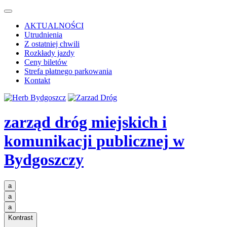
AKTUALNOŚCI
Utrudnienia
Z ostatniej chwili
Rozkłady jazdy
Ceny biletów
Strefa płatnego parkowania
Kontakt
zarząd dróg miejskich i
komunikacji publicznej
w
Bydgoszczy
a
a
a
Kontrast