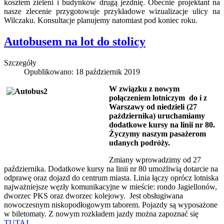
kosztem zieleni i budynków drugą jezdnię. Obecnie projektant na
nasze zlecenie przygotowuje przykładowe wizualizacje ulicy na
Wilczaku. Konsultacje planujemy natomiast pod koniec roku.
Autobusem na lot do stolicy
Szczegóły
Opublikowano: 18 październik 2019
W związku z nowym
połączeniem lotniczym do i z
Warszawy od niedzieli (27
października) uruchamiamy
dodatkowe kursy na linii nr 80.
Życzymy naszym pasażerom
udanych podróży.
Zmiany wprowadzimy od 27
października. Dodatkowe kursy na linii nr 80 umożliwią dotarcie na
odprawę oraz dojazd do centrum miasta. Linia łączy oprócz lotniska
najważniejsze węzły komunikacyjne w mieście: rondo Jagiellonów,
dworzec PKS oraz dworzec kolejowy. Jest obsługiwana
nowoczesnym niskopodłogowym taborem. Pojazdy są wyposażone
w biletomaty. Z nowym rozkładem jazdy można zapoznać się
TUTAJ
.