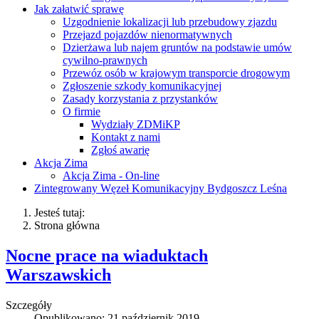
Jak załatwić sprawę
Uzgodnienie lokalizacji lub przebudowy zjazdu
Przejazd pojazdów nienormatywnych
Dzierżawa lub najem gruntów na podstawie umów
cywilno-prawnych
Przewóz osób w krajowym transporcie drogowym
Zgłoszenie szkody komunikacyjnej
Zasady korzystania z przystanków
O firmie
Wydziały ZDMiKP
Kontakt z nami
Zgłoś awarię
Akcja Zima
Akcja Zima - On-line
Zintegrowany Węzeł Komunikacyjny Bydgoszcz Leśna
Jesteś tutaj:
Strona główna
Nocne prace na wiaduktach
Warszawskich
Szczegóły
Opublikowano: 21 październik 2019