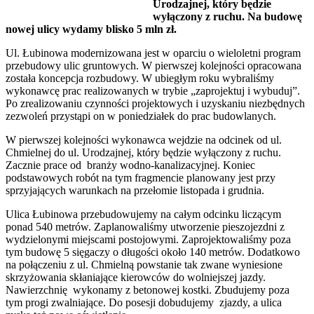
Urodzajnej, który będzie
wyłączony z ruchu. Na budowę
nowej ulicy wydamy blisko 5 mln zł.
Ul. Łubinowa modernizowana jest w oparciu o wieloletni program
przebudowy ulic gruntowych. W pierwszej kolejności opracowana
została koncepcja rozbudowy. W ubiegłym roku wybraliśmy
wykonawcę prac realizowanych w trybie „zaprojektuj i wybuduj”.
Po zrealizowaniu czynności projektowych i uzyskaniu niezbędnych
zezwoleń przystąpi on w poniedziałek do prac budowlanych.
W pierwszej kolejności wykonawca wejdzie na odcinek od ul.
Chmielnej do ul. Urodzajnej, który będzie wyłączony z ruchu.
Zacznie prace od branży wodno-kanalizacyjnej. Koniec
podstawowych robót na tym fragmencie planowany jest przy
sprzyjających warunkach na przełomie listopada i grudnia.
Ulica Łubinowa przebudowujemy na całym odcinku liczącym
ponad 540 metrów. Zaplanowaliśmy utworzenie pieszojezdni z
wydzielonymi miejscami postojowymi. Zaprojektowaliśmy poza
tym budowę 5 sięgaczy o długości około 140 metrów. Dodatkowo
na połączeniu z ul. Chmielną powstanie tak zwane wyniesione
skrzyżowania skłaniające kierowców do wolniejszej jazdy.
Nawierzchnię wykonamy z betonowej kostki. Zbudujemy poza
tym progi zwalniające. Do posesji dobudujemy zjazdy, a ulica