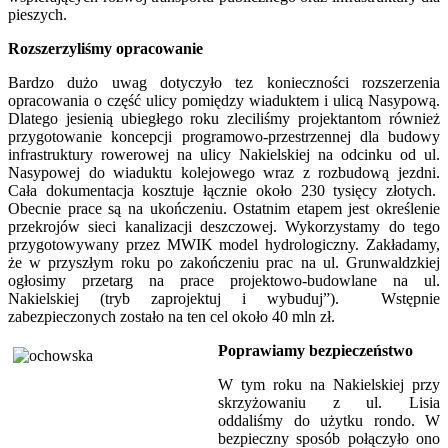
pieszych.
Rozszerzyliśmy opracowanie
Bardzo dużo uwag dotyczyło tez konieczności rozszerzenia
opracowania o część ulicy pomiędzy wiaduktem i ulicą Nasypową.
Dlatego jesienią ubiegłego roku zleciliśmy projektantom również
przygotowanie koncepcji programowo-przestrzennej dla budowy
infrastruktury rowerowej na ulicy Nakielskiej na odcinku od ul.
Nasypowej do wiaduktu kolejowego wraz z rozbudową jezdni.
Cała dokumentacja kosztuje łącznie około 230 tysięcy złotych.
Obecnie prace są na ukończeniu. Ostatnim etapem jest określenie
przekrojów sieci kanalizacji deszczowej. Wykorzystamy do tego
przygotowywany przez MWIK model hydrologiczny. Zakładamy,
że w przyszłym roku po zakończeniu prac na ul. Grunwaldzkiej
ogłosimy przetarg na prace projektowo-budowlane na ul.
Nakielskiej (tryb zaprojektuj i wybuduj”). Wstępnie
zabezpieczonych zostało na ten cel około 40 mln zł.
Poprawiamy bezpieczeństwo
W tym roku na Nakielskiej przy
skrzyżowaniu z ul. Lisia
oddaliśmy do użytku rondo. W
bezpieczny sposób połączyło ono