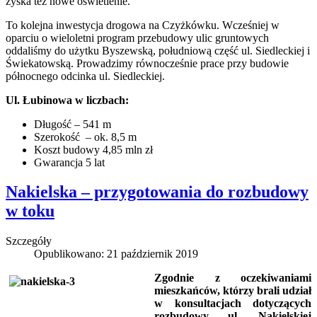
zyska też nowe oświetlenie.
To kolejna inwestycja drogowa na Czyżkówku. Wcześniej w
oparciu o wieloletni program przebudowy ulic gruntowych
oddaliśmy do użytku Byszewską, południową część ul. Siedleckiej i
Świekatowską. Prowadzimy równocześnie prace przy budowie
północnego odcinka ul. Siedleckiej.
Ul. Łubinowa w liczbach:
Długość – 541 m
Szerokość – ok. 8,5 m
Koszt budowy 4,85 mln zł
Gwarancja 5 lat
Nakielska – przygotowania do rozbudowy
w toku
Szczegóły
Opublikowano: 21 październik 2019
Zgodnie z oczekiwaniami
mieszkańców, którzy brali udział
w konsultacjach dotyczących
rozbudowy ul. Nakielskiej