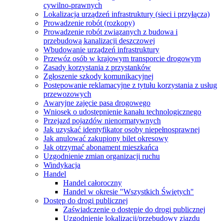
cywilno-prawnych
Lokalizacja urządzeń infrastruktury (sieci i przyłącza)
Prowadzenie robót (rozkopy)
Prowadzenie robót związanych z budowa i
przebudową kanalizacji deszczowej
Wbudowanie urządzeń infrastruktury
Przewóz osób w krajowym transporcie drogowym
Zasady korzystania z przystanków
Zgłoszenie szkody komunikacyjnej
Postępowanie reklamacyjne z tytułu korzystania z usług
przewozowych
Awaryjne zajęcie pasa drogowego
Wniosek o udostępnienie kanału technologicznego
Przejazd pojazdów nienormatywnych
Jak uzyskać identyfikator osoby niepełnosprawnej
Jak anulować zakupiony bilet okresowy
Jak otrzymać abonament mieszkańca
Uzgodnienie zmian organizacji ruchu
Windykacja
Handel
Handel całoroczny
Handel w okresie "Wszystkich Świętych"
Dostęp do drogi publicznej
Zaświadczenie o dostępie do drogi publicznej
Uzgodnienie lokalizacji/przebudowy zjazdu