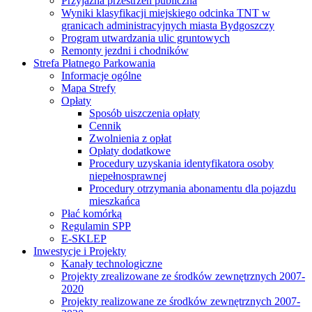
Przyjazna przestrzeń publiczna
Wyniki klasyfikacji miejskiego odcinka TNT w
granicach administracyjnych miasta Bydgoszczy
Program utwardzania ulic gruntowych
Remonty jezdni i chodników
Strefa Płatnego Parkowania
Informacje ogólne
Mapa Strefy
Opłaty
Sposób uiszczenia opłaty
Cennik
Zwolnienia z opłat
Opłaty dodatkowe
Procedury uzyskania identyfikatora osoby
niepełnosprawnej
Procedury otrzymania abonamentu dla pojazdu
mieszkańca
Płać komórką
Regulamin SPP
E-SKLEP
Inwestycje i Projekty
Kanały technologiczne
Projekty zrealizowane ze środków zewnętrznych 2007-
2020
Projekty realizowane ze środków zewnętrznych 2007-