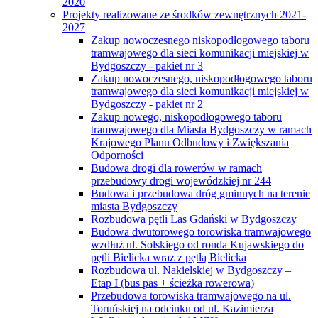
2020
Projekty realizowane ze środków zewnętrznych 2021-
2027
Zakup nowoczesnego niskopodłogowego taboru
tramwajowego dla sieci komunikacji miejskiej w
Bydgoszczy - pakiet nr 3
Zakup nowoczesnego, niskopodłogowego taboru
tramwajowego dla sieci komunikacji miejskiej w
Bydgoszczy - pakiet nr 2
Zakup nowego, niskopodłogowego taboru
tramwajowego dla Miasta Bydgoszczy w ramach
Krajowego Planu Odbudowy i Zwiększania
Odporności
Budowa drogi dla rowerów w ramach
przebudowy drogi wojewódzkiej nr 244
Budowa i przebudowa dróg gminnych na terenie
miasta Bydgoszczy
Rozbudowa pętli Las Gdański w Bydgoszczy
Budowa dwutorowego torowiska tramwajowego
wzdłuż ul. Solskiego od ronda Kujawskiego do
pętli Bielicka wraz z pętlą Bielicka
Rozbudowa ul. Nakielskiej w Bydgoszczy –
Etap I (bus pas + ścieżka rowerowa)
Przebudowa torowiska tramwajowego na ul.
Toruńskiej na odcinku od ul. Kazimierza