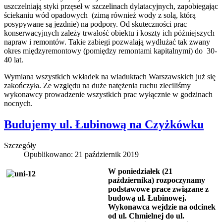
uszczelniają styki przęseł w szczelinach dylatacyjnych, zapobiegając
ściekaniu wód opadowych (zimą również wody z solą, którą
posypywane są jezdnie) na podpory. Od skuteczności prac
konserwacyjnych zależy trwałość obiektu i koszty ich późniejszych
napraw i remontów. Takie zabiegi pozwalają wydłużać tak zwany
okres międzyremontowy (pomiędzy remontami kapitalnymi) do 30-
40 lat.
Wymiana wszystkich wkładek na wiaduktach Warszawskich już się
zakończyła. Ze względu na duże natężenia ruchu zleciliśmy
wykonawcy prowadzenie wszystkich prac wyłącznie w godzinach
nocnych.
Budujemy ul. Łubinową na Czyżkówku
Szczegóły
Opublikowano: 21 październik 2019
W poniedziałek (21
października) rozpoczynamy
podstawowe prace związane z
budową ul. Łubinowej.
Wykonawca wejdzie na odcinek
od ul. Chmielnej do ul.