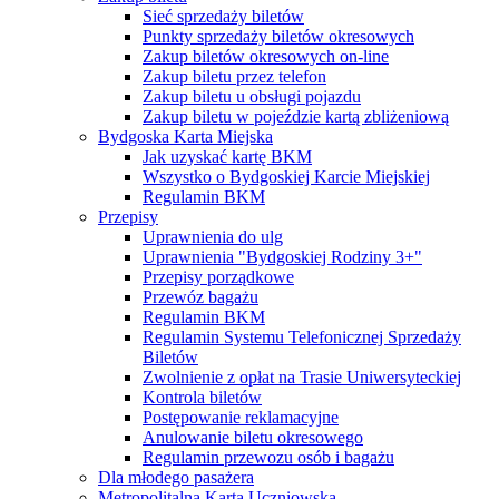
Sieć sprzedaży biletów
Punkty sprzedaży biletów okresowych
Zakup biletów okresowych on-line
Zakup biletu przez telefon
Zakup biletu u obsługi pojazdu
Zakup biletu w pojeździe kartą zbliżeniową
Bydgoska Karta Miejska
Jak uzyskać kartę BKM
Wszystko o Bydgoskiej Karcie Miejskiej
Regulamin BKM
Przepisy
Uprawnienia do ulg
Uprawnienia "Bydgoskiej Rodziny 3+"
Przepisy porządkowe
Przewóz bagażu
Regulamin BKM
Regulamin Systemu Telefonicznej Sprzedaży
Biletów
Zwolnienie z opłat na Trasie Uniwersyteckiej
Kontrola biletów
Postępowanie reklamacyjne
Anulowanie biletu okresowego
Regulamin przewozu osób i bagażu
Dla młodego pasażera
Metropolitalna Karta Uczniowska