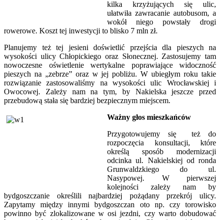
kilka krzyżujących się ulic,
ułatwiła zawracanie autobusom, a
wokół niego powstały drogi
rowerowe. Koszt tej inwestycji to blisko 7 mln zł.
Planujemy też tej jesieni doświetlić przejścia dla pieszych na
wysokości ulicy Chłopickiego oraz Słonecznej. Zastosujemy tam
nowoczesne oświetlenie wertykalne poprawiające widoczność
pieszych na „zebrze” oraz w jej pobliżu. W ubiegłym roku takie
rozwiązanie zastosowaliśmy na wysokości ulic Wrocławskiej i
Owocowej. Zależy nam na tym, by Nakielska jeszcze przed
przebudową stała się bardziej bezpiecznym miejscem.
Ważny głos mieszkańców
Przygotowujemy się też do
rozpoczęcia konsultacji, które
określą sposób modernizacji
odcinka ul. Nakielskiej od ronda
Grunwaldzkiego do ul.
Nasypowej. W pierwszej
kolejności zależy nam by
bydgoszczanie określili najbardziej pożądany przekrój ulicy.
Zapytamy między innymi bydgoszczan oto np. czy torowisko
powinno być zlokalizowane w osi jezdni, czy warto dobudować