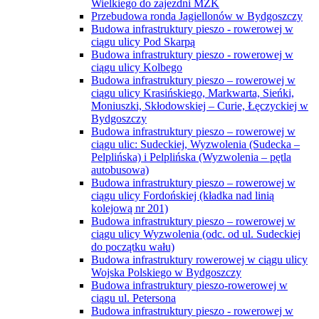
Wielkiego do zajezdni MZK
Przebudowa ronda Jagiellonów w Bydgoszczy
Budowa infrastruktury pieszo - rowerowej w
ciągu ulicy Pod Skarpą
Budowa infrastruktury pieszo - rowerowej w
ciągu ulicy Kolbego
Budowa infrastruktury pieszo – rowerowej w
ciągu ulicy Krasińskiego, Markwarta, Sieńki,
Moniuszki, Skłodowskiej – Curie, Łęczyckiej w
Bydgoszczy
Budowa infrastruktury pieszo – rowerowej w
ciągu ulic: Sudeckiej, Wyzwolenia (Sudecka –
Pelplińska) i Pelplińska (Wyzwolenia – pętla
autobusowa)
Budowa infrastruktury pieszo – rowerowej w
ciągu ulicy Fordońskiej (kładka nad linią
kolejową nr 201)
Budowa infrastruktury pieszo – rowerowej w
ciągu ulicy Wyzwolenia (odc. od ul. Sudeckiej
do początku wału)
Budowa infrastruktury rowerowej w ciągu ulicy
Wojska Polskiego w Bydgoszczy
Budowa infrastruktury pieszo-rowerowej w
ciągu ul. Petersona
Budowa infrastruktury pieszo - rowerowej w