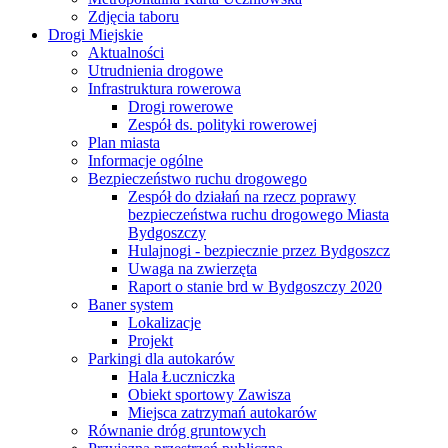
Zdjęcia taboru
Drogi Miejskie
Aktualności
Utrudnienia drogowe
Infrastruktura rowerowa
Drogi rowerowe
Zespół ds. polityki rowerowej
Plan miasta
Informacje ogólne
Bezpieczeństwo ruchu drogowego
Zespół do działań na rzecz poprawy
bezpieczeństwa ruchu drogowego Miasta
Bydgoszczy
Hulajnogi - bezpiecznie przez Bydgoszcz
Uwaga na zwierzęta
Raport o stanie brd w Bydgoszczy 2020
Baner system
Lokalizacje
Projekt
Parkingi dla autokarów
Hala Łuczniczka
Obiekt sportowy Zawisza
Miejsca zatrzymań autokarów
Równanie dróg gruntowych