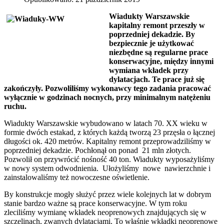
Wiadukty Warszawskie
kapitalny remont przeszły w
poprzedniej dekadzie. By
bezpiecznie je użytkować
niezbędne są regularne prace
konserwacyjne, między innymi
wymiana wkładek przy
dylatacjach. Te prace już się
zakończyły. Pozwoliliśmy wykonawcy tego zadania pracować
wyłącznie w godzinach nocnych, przy minimalnym natężeniu
ruchu.
Wiadukty Warszawskie wybudowano w latach 70. XX wieku w
formie dwóch estakad, z których każdą tworzą 23 przęsła o łącznej
długości ok. 420 metrów. Kapitalny remont przeprowadziliśmy w
poprzedniej dekadzie. Pochłonął on ponad 21 mln złotych.
Pozwolił on przywrócić nośność 40 ton. Wiadukty wyposażyliśmy
w nowy system odwodnienia. Ułożyliśmy nowe nawierzchnie i
zainstalowaliśmy też nowoczesne oświetlenie.
By konstrukcje mogły służyć przez wiele kolejnych lat w dobrym
stanie bardzo ważne są prace konserwacyjne. W tym roku
zleciliśmy wymianę wkładek neoprenowych znajdujących się w
szczelinach, zwanych dylatacjami. To właśnie wkładki neoprenowe