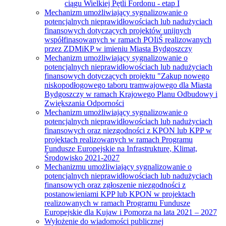
ciągu Wielkiej Pętli Fordonu - etap I
Mechanizm umożliwiający sygnalizowanie o
potencjalnych nieprawidłowościach lub nadużyciach
finansowych dotyczących projektów unijnych
współfinasowanych w ramach POIiŚ realizowanych
przez ZDMiKP w imieniu Miasta Bydgoszczy
Mechanizm umożliwiający sygnalizowanie o
potencjalnych nieprawidłowościach lub nadużyciach
finansowych dotyczących projektu "Zakup nowego
niskopodłogowego taboru tramwajowego dla Miasta
Bydgoszczy w ramach Krajowego Planu Odbudowy i
Zwiększania Odporności
Mechanizm umożliwiający sygnalizowanie o
potencjalnych nieprawidłowościach lub nadużyciach
finansowych oraz niezgodności z KPON lub KPP w
projektach realizowanych w ramach Programu
Fundusze Europejskie na Infrastrukturę, Klimat,
Środowisko 2021-2027
Mechanizmu umożliwiający sygnalizowanie o
potencjalnych nieprawidłowościach lub nadużyciach
finansowych oraz zgłoszenie niezgodności z
postanowieniami KPP lub KPON w projektach
realizowanych w ramach Programu Fundusze
Europejskie dla Kujaw i Pomorza na lata 2021 – 2027
Wyłożenie do wiadomości publicznej