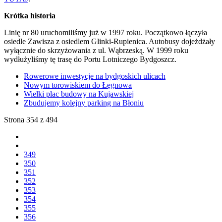
Krótka historia
Linię nr 80 uruchomiliśmy już w 1997 roku. Początkowo łączyła
osiedle Zawisza z osiedlem Glinki-Rupienica. Autobusy dojeżdżały
wyłącznie do skrzyżowania z ul. Wąbrzeską. W 1999 roku
wydłużyliśmy tę trasę do Portu Lotniczego Bydgoszcz.
Rowerowe inwestycje na bydgoskich ulicach
Nowym torowiskiem do Łęgnowa
Wielki plac budowy na Kujawskiej
Zbudujemy kolejny parking na Błoniu
Strona 354 z 494
349
350
351
352
353
354
355
356