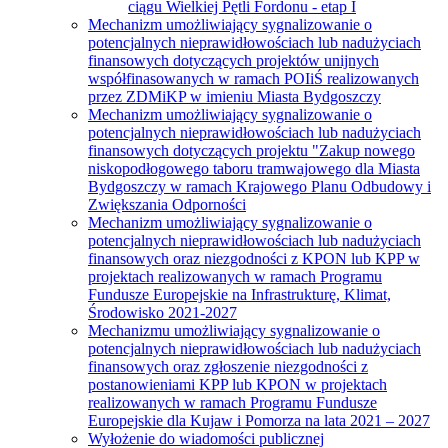
ciągu Wielkiej Pętli Fordonu - etap I
Mechanizm umożliwiający sygnalizowanie o
potencjalnych nieprawidłowościach lub nadużyciach
finansowych dotyczących projektów unijnych
współfinasowanych w ramach POIiŚ realizowanych
przez ZDMiKP w imieniu Miasta Bydgoszczy
Mechanizm umożliwiający sygnalizowanie o
potencjalnych nieprawidłowościach lub nadużyciach
finansowych dotyczących projektu "Zakup nowego
niskopodłogowego taboru tramwajowego dla Miasta
Bydgoszczy w ramach Krajowego Planu Odbudowy i
Zwiększania Odporności
Mechanizm umożliwiający sygnalizowanie o
potencjalnych nieprawidłowościach lub nadużyciach
finansowych oraz niezgodności z KPON lub KPP w
projektach realizowanych w ramach Programu
Fundusze Europejskie na Infrastrukturę, Klimat,
Środowisko 2021-2027
Mechanizmu umożliwiający sygnalizowanie o
potencjalnych nieprawidłowościach lub nadużyciach
finansowych oraz zgłoszenie niezgodności z
postanowieniami KPP lub KPON w projektach
realizowanych w ramach Programu Fundusze
Europejskie dla Kujaw i Pomorza na lata 2021 – 2027
Wyłożenie do wiadomości publicznej