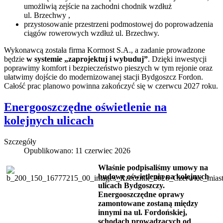
umożliwią zejście na zachodni chodnik wzdłuż
ul. Brzechwy ,
przystosowanie przestrzeni podmostowej do poprowadzenia
ciągów rowerowych wzdłuż ul. Brzechwy.
Wykonawcą została firma Kormost S.A., a zadanie prowadzone
będzie
w systemie „zaprojektuj i wybuduj”
. Dzięki inwestycji
poprawimy komfort i bezpieczeństwo pieszych w tym rejonie oraz
ułatwimy dojście do modernizowanej stacji Bydgoszcz Fordon.
Całość prac planowo powinna zakończyć się w czerwcu 2027 roku.
Energooszczędne oświetlenie na
kolejnych ulicach
Szczegóły
Opublikowano: 11 czerwiec 2026
Właśnie podpisaliśmy umowy na
budowę oświetlenia na kolejnych
ulicach Bydgoszczy.
Energooszczędne oprawy
zamontowane zostaną między
innymi na ul. Fordońskiej,
schodach prowadzących od