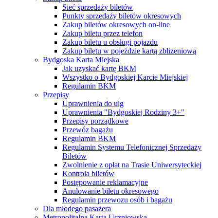
Sieć sprzedaży biletów
Punkty sprzedaży biletów okresowych
Zakup biletów okresowych on-line
Zakup biletu przez telefon
Zakup biletu u obsługi pojazdu
Zakup biletu w pojeździe kartą zbliżeniową
Bydgoska Karta Miejska
Jak uzyskać kartę BKM
Wszystko o Bydgoskiej Karcie Miejskiej
Regulamin BKM
Przepisy
Uprawnienia do ulg
Uprawnienia "Bydgoskiej Rodziny 3+"
Przepisy porządkowe
Przewóz bagażu
Regulamin BKM
Regulamin Systemu Telefonicznej Sprzedaży
Biletów
Zwolnienie z opłat na Trasie Uniwersyteckiej
Kontrola biletów
Postępowanie reklamacyjne
Anulowanie biletu okresowego
Regulamin przewozu osób i bagażu
Dla młodego pasażera
Metropolitalna Karta Uczniowska