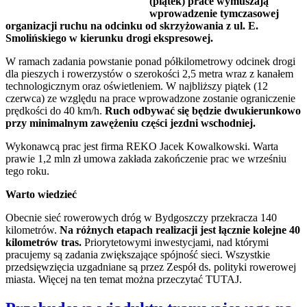
(piątek) prace wymuszają
wprowadzenie tymczasowej
organizacji ruchu na odcinku od skrzyżowania z ul. E.
Smolińskiego w kierunku drogi ekspresowej.
W ramach zadania powstanie ponad półkilometrowy odcinek drogi
dla pieszych i rowerzystów o szerokości 2,5 metra wraz z kanałem
technologicznym oraz oświetleniem. W najbliższy piątek (12
czerwca) ze względu na prace wprowadzone zostanie ograniczenie
prędkości do 40 km/h.
Ruch odbywać się będzie dwukierunkowo
przy minimalnym zawężeniu części jezdni wschodniej.
Wykonawcą prac jest firma REKO Jacek Kowalkowski. Warta
prawie 1,2 mln zł umowa zakłada zakończenie prac we wrześniu
tego roku.
Warto wiedzieć
Obecnie sieć rowerowych dróg w Bydgoszczy przekracza 140
kilometrów.
Na różnych etapach realizacji jest łącznie kolejne 40
kilometrów tras.
Priorytetowymi inwestycjami, nad którymi
pracujemy są zadania zwiększające spójność sieci. Wszystkie
przedsięwzięcia uzgadniane są przez Zespół ds. polityki rowerowej
miasta. Więcej na ten temat można przeczytać TUTAJ.