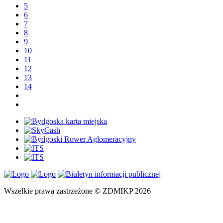
5
6
7
8
9
10
11
12
13
14
Wszelkie prawa zastrzeżone © ZDMIKP 2026