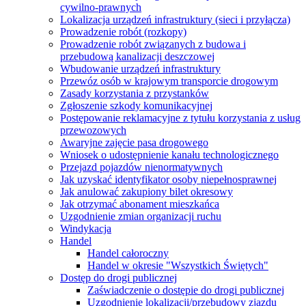
cywilno-prawnych
Lokalizacja urządzeń infrastruktury (sieci i przyłącza)
Prowadzenie robót (rozkopy)
Prowadzenie robót związanych z budowa i
przebudową kanalizacji deszczowej
Wbudowanie urządzeń infrastruktury
Przewóz osób w krajowym transporcie drogowym
Zasady korzystania z przystanków
Zgłoszenie szkody komunikacyjnej
Postępowanie reklamacyjne z tytułu korzystania z usług
przewozowych
Awaryjne zajęcie pasa drogowego
Wniosek o udostępnienie kanału technologicznego
Przejazd pojazdów nienormatywnych
Jak uzyskać identyfikator osoby niepełnosprawnej
Jak anulować zakupiony bilet okresowy
Jak otrzymać abonament mieszkańca
Uzgodnienie zmian organizacji ruchu
Windykacja
Handel
Handel całoroczny
Handel w okresie "Wszystkich Świętych"
Dostęp do drogi publicznej
Zaświadczenie o dostępie do drogi publicznej
Uzgodnienie lokalizacji/przebudowy zjazdu