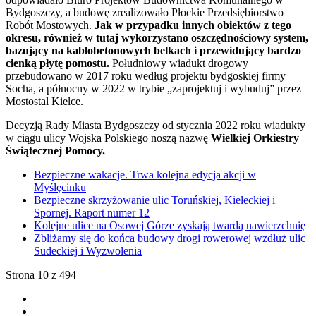
Bydgoszczy, a budowę zrealizowało Płockie Przedsiębiorstwo
Robót Mostowych.
Jak w przypadku innych obiektów z tego
okresu, również w tutaj wykorzystano oszczędnościowy system,
bazujący na kablobetonowych belkach i przewidujący bardzo
cienką płytę pomostu.
Południowy wiadukt drogowy
przebudowano w 2017 roku według projektu bydgoskiej firmy
Socha, a północny w 2022 w trybie „zaprojektuj i wybuduj” przez
Mostostal Kielce.
Decyzją Rady Miasta Bydgoszczy od stycznia 2022 roku wiadukty
w ciągu ulicy Wojska Polskiego noszą nazwę
Wielkiej Orkiestry
Świątecznej Pomocy.
Bezpieczne wakacje. Trwa kolejna edycja akcji w
Myślęcinku
Bezpieczne skrzyżowanie ulic Toruńskiej, Kieleckiej i
Spornej. Raport numer 12
Kolejne ulice na Osowej Górze zyskają twardą nawierzchnię
Zbliżamy się do końca budowy drogi rowerowej wzdłuż ulic
Sudeckiej i Wyzwolenia
Strona 10 z 494