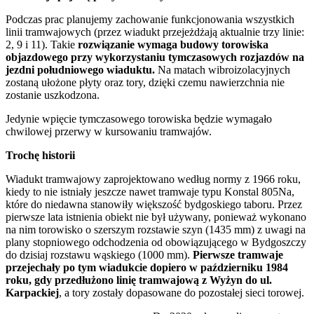
Podczas prac planujemy zachowanie funkcjonowania wszystkich
linii tramwajowych (przez wiadukt przejeżdżają aktualnie trzy linie:
2, 9 i 11). Takie
rozwiązanie wymaga budowy torowiska
objazdowego przy wykorzystaniu tymczasowych rozjazdów na
jezdni południowego wiaduktu.
Na matach wibroizolacyjnych
zostaną ułożone płyty oraz tory, dzięki czemu nawierzchnia nie
zostanie uszkodzona.
Jedynie wpięcie tymczasowego torowiska będzie wymagało
chwilowej przerwy w kursowaniu tramwajów.
Trochę historii
Wiadukt tramwajowy zaprojektowano według normy z 1966 roku,
kiedy to nie istniały jeszcze nawet tramwaje typu Konstal 805Na,
które do niedawna stanowiły większość bydgoskiego taboru. Przez
pierwsze lata istnienia obiekt nie był używany, ponieważ wykonano
na nim torowisko o szerszym rozstawie szyn (1435 mm) z uwagi na
plany stopniowego odchodzenia od obowiązującego w Bydgoszczy
do dzisiaj rozstawu wąskiego (1000 mm).
Pierwsze tramwaje
przejechały po tym wiadukcie dopiero w październiku 1984
roku, gdy przedłużono linię tramwajową z Wyżyn do ul.
Karpackiej
, a tory zostały dopasowane do pozostałej sieci torowej.