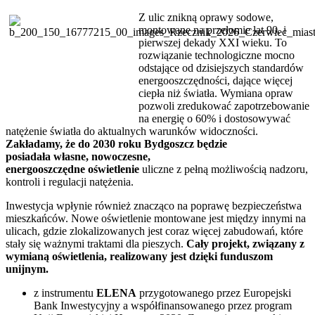
Z ulic znikną oprawy sodowe,
montowane na przełomie lat 90. i
pierwszej dekady XXI wieku. To
rozwiązanie technologiczne mocno
odstające od dzisiejszych standardów
energooszczędności, dające więcej
ciepła niż światła. Wymiana opraw
pozwoli zredukować zapotrzebowanie
na energię o 60% i dostosowywać
natężenie światła do aktualnych warunków widoczności.
Zakładamy, że do 2030 roku Bydgoszcz będzie
posiadała własne, nowoczesne,
energooszczędne oświetlenie
uliczne z pełną możliwością nadzoru,
kontroli i regulacji natężenia.
Inwestycja wpłynie również znacząco na poprawę bezpieczeństwa
mieszkańców. Nowe oświetlenie montowane jest między innymi na
ulicach, gdzie zlokalizowanych jest coraz więcej zabudowań, które
stały się ważnymi traktami dla pieszych.
Cały projekt, związany z
wymianą oświetlenia, realizowany jest dzięki funduszom
unijnym.
z instrumentu
ELENA
przygotowanego przez Europejski
Bank Inwestycyjny a współfinansowanego przez program