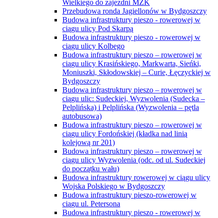
Wielkiego do zajezdni MZK
Przebudowa ronda Jagiellonów w Bydgoszczy
Budowa infrastruktury pieszo - rowerowej w
ciągu ulicy Pod Skarpą
Budowa infrastruktury pieszo - rowerowej w
ciągu ulicy Kolbego
Budowa infrastruktury pieszo – rowerowej w
ciągu ulicy Krasińskiego, Markwarta, Sieńki,
Moniuszki, Skłodowskiej – Curie, Łęczyckiej w
Bydgoszczy
Budowa infrastruktury pieszo – rowerowej w
ciągu ulic: Sudeckiej, Wyzwolenia (Sudecka –
Pelplińska) i Pelplińska (Wyzwolenia – pętla
autobusowa)
Budowa infrastruktury pieszo – rowerowej w
ciągu ulicy Fordońskiej (kładka nad linią
kolejową nr 201)
Budowa infrastruktury pieszo – rowerowej w
ciągu ulicy Wyzwolenia (odc. od ul. Sudeckiej
do początku wału)
Budowa infrastruktury rowerowej w ciągu ulicy
Wojska Polskiego w Bydgoszczy
Budowa infrastruktury pieszo-rowerowej w
ciągu ul. Petersona
Budowa infrastruktury pieszo - rowerowej w