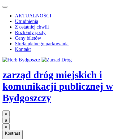
AKTUALNOŚCI
Utrudnienia
Z ostatniej chwili
Rozkłady jazdy
Ceny biletów
Strefa płatnego parkowania
Kontakt
zarząd dróg miejskich i
komunikacji publicznej
w
Bydgoszczy
a
a
a
Kontrast