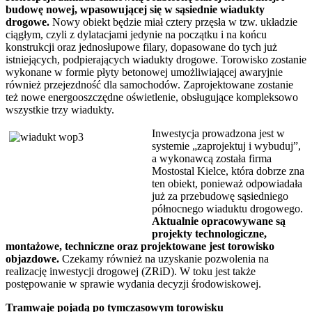
budowę nowej, wpasowującej się w sąsiednie wiadukty
drogowe.
Nowy obiekt będzie miał cztery przęsła w tzw. układzie
ciągłym, czyli z dylatacjami jedynie na początku i na końcu
konstrukcji oraz jednosłupowe filary, dopasowane do tych już
istniejących, podpierających wiadukty drogowe. Torowisko zostanie
wykonane w formie płyty betonowej umożliwiającej awaryjnie
również przejezdność dla samochodów. Zaprojektowane zostanie
też nowe energooszczędne oświetlenie, obsługujące kompleksowo
wszystkie trzy wiadukty.
Inwestycja prowadzona jest w
systemie „zaprojektuj i wybuduj”,
a wykonawcą została firma
Mostostal Kielce, która dobrze zna
ten obiekt, ponieważ odpowiadała
już za przebudowę sąsiedniego
północnego wiaduktu drogowego.
Aktualnie opracowywane są
projekty technologiczne,
montażowe, techniczne oraz projektowane jest torowisko
objazdowe.
Czekamy również na uzyskanie pozwolenia na
realizację inwestycji drogowej (ZRiD). W toku jest także
postępowanie w sprawie wydania decyzji środowiskowej.
Tramwaje pojadą po tymczasowym torowisku