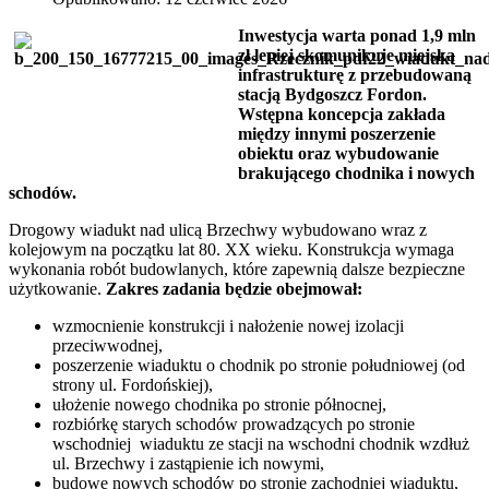
Inwestycja warta ponad 1,9 mln
zł lepiej skomunikuje miejską
infrastrukturę z przebudowaną
stacją Bydgoszcz Fordon.
Wstępna koncepcja zakłada
między innymi poszerzenie
obiektu oraz wybudowanie
brakującego chodnika i nowych
schodów.
Drogowy wiadukt nad ulicą Brzechwy wybudowano wraz z
kolejowym na początku lat 80. XX wieku. Konstrukcja wymaga
wykonania robót budowlanych, które zapewnią dalsze bezpieczne
użytkowanie.
Zakres zadania będzie obejmował:
wzmocnienie konstrukcji i nałożenie nowej izolacji
przeciwwodnej,
poszerzenie wiaduktu o chodnik po stronie południowej (od
strony ul. Fordońskiej),
ułożenie nowego chodnika po stronie północnej,
rozbiórkę starych schodów prowadzących po stronie
wschodniej wiaduktu ze stacji na wschodni chodnik wzdłuż
ul. Brzechwy i zastąpienie ich nowymi,
budowę nowych schodów po stronie zachodniej wiaduktu,