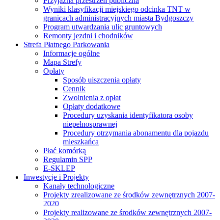
Przyjazna przestrzeń publiczna
Wyniki klasyfikacji miejskiego odcinka TNT w
granicach administracyjnych miasta Bydgoszczy
Program utwardzania ulic gruntowych
Remonty jezdni i chodników
Strefa Płatnego Parkowania
Informacje ogólne
Mapa Strefy
Opłaty
Sposób uiszczenia opłaty
Cennik
Zwolnienia z opłat
Opłaty dodatkowe
Procedury uzyskania identyfikatora osoby
niepełnosprawnej
Procedury otrzymania abonamentu dla pojazdu
mieszkańca
Płać komórką
Regulamin SPP
E-SKLEP
Inwestycje i Projekty
Kanały technologiczne
Projekty zrealizowane ze środków zewnętrznych 2007-
2020
Projekty realizowane ze środków zewnętrznych 2007-