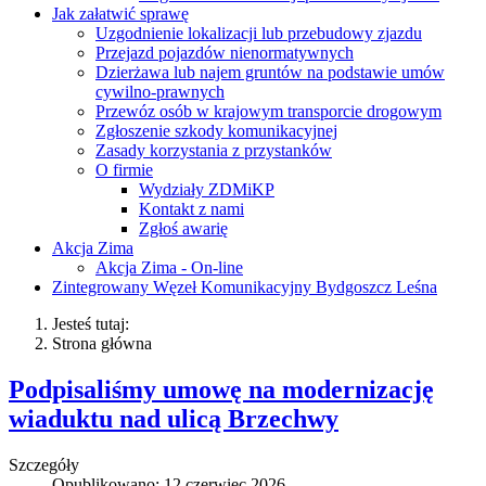
Jak załatwić sprawę
Uzgodnienie lokalizacji lub przebudowy zjazdu
Przejazd pojazdów nienormatywnych
Dzierżawa lub najem gruntów na podstawie umów
cywilno-prawnych
Przewóz osób w krajowym transporcie drogowym
Zgłoszenie szkody komunikacyjnej
Zasady korzystania z przystanków
O firmie
Wydziały ZDMiKP
Kontakt z nami
Zgłoś awarię
Akcja Zima
Akcja Zima - On-line
Zintegrowany Węzeł Komunikacyjny Bydgoszcz Leśna
Jesteś tutaj:
Strona główna
Podpisaliśmy umowę na modernizację
wiaduktu nad ulicą Brzechwy
Szczegóły
Opublikowano: 12 czerwiec 2026