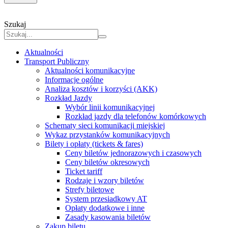
Szukaj
Aktualności
Transport Publiczny
Aktualności komunikacyjne
Informacje ogólne
Analiza kosztów i korzyści (AKK)
Rozkład Jazdy
Wybór linii komunikacyjnej
Rozkład jazdy dla telefonów komórkowych
Schematy sieci komunikacji miejskiej
Wykaz przystanków komunikacyjnych
Bilety i opłaty (tickets & fares)
Ceny biletów jednorazowych i czasowych
Ceny biletów okresowych
Ticket tariff
Rodzaje i wzory biletów
Strefy biletowe
System przesiadkowy AT
Opłaty dodatkowe i inne
Zasady kasowania biletów
Zakup biletu