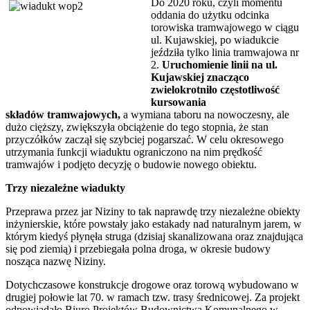
Do 2020 roku, czyli momentu
oddania do użytku odcinka
torowiska tramwajowego w ciągu
ul. Kujawskiej, po wiadukcie
jeździła tylko linia tramwajowa nr
2.
Uruchomienie linii na ul.
Kujawskiej znacząco
zwielokrotniło częstotliwość
kursowania
składów tramwajowych,
a wymiana taboru na nowoczesny, ale
dużo cięższy, zwiększyła obciążenie do tego stopnia, że stan
przyczółków zaczął się szybciej pogarszać. W celu okresowego
utrzymania funkcji wiaduktu ograniczono na nim prędkość
tramwajów i podjęto decyzję o budowie nowego obiektu.
Trzy niezależne wiadukty
Przeprawa przez jar Niziny to tak naprawdę trzy niezależne obiekty
inżynierskie, które powstały jako estakady nad naturalnym jarem, w
którym kiedyś płynęła struga (dzisiaj skanalizowana oraz znajdująca
się pod ziemią) i przebiegała polna droga, w okresie budowy
nosząca nazwę Niziny.
Dotychczasowe konstrukcje drogowe oraz torową wybudowano w
drugiej połowie lat 70. w ramach tzw. trasy średnicowej. Za projekt
odpowiadało Biuro Projektów Budownictwa Komunalnego w