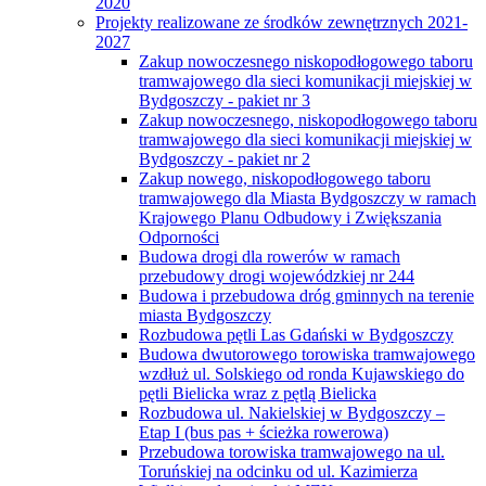
2020
Projekty realizowane ze środków zewnętrznych 2021-
2027
Zakup nowoczesnego niskopodłogowego taboru
tramwajowego dla sieci komunikacji miejskiej w
Bydgoszczy - pakiet nr 3
Zakup nowoczesnego, niskopodłogowego taboru
tramwajowego dla sieci komunikacji miejskiej w
Bydgoszczy - pakiet nr 2
Zakup nowego, niskopodłogowego taboru
tramwajowego dla Miasta Bydgoszczy w ramach
Krajowego Planu Odbudowy i Zwiększania
Odporności
Budowa drogi dla rowerów w ramach
przebudowy drogi wojewódzkiej nr 244
Budowa i przebudowa dróg gminnych na terenie
miasta Bydgoszczy
Rozbudowa pętli Las Gdański w Bydgoszczy
Budowa dwutorowego torowiska tramwajowego
wzdłuż ul. Solskiego od ronda Kujawskiego do
pętli Bielicka wraz z pętlą Bielicka
Rozbudowa ul. Nakielskiej w Bydgoszczy –
Etap I (bus pas + ścieżka rowerowa)
Przebudowa torowiska tramwajowego na ul.
Toruńskiej na odcinku od ul. Kazimierza