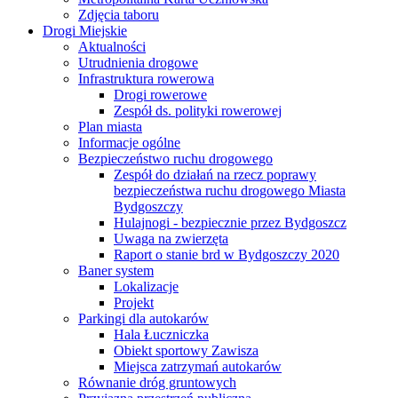
Zdjęcia taboru
Drogi Miejskie
Aktualności
Utrudnienia drogowe
Infrastruktura rowerowa
Drogi rowerowe
Zespół ds. polityki rowerowej
Plan miasta
Informacje ogólne
Bezpieczeństwo ruchu drogowego
Zespół do działań na rzecz poprawy
bezpieczeństwa ruchu drogowego Miasta
Bydgoszczy
Hulajnogi - bezpiecznie przez Bydgoszcz
Uwaga na zwierzęta
Raport o stanie brd w Bydgoszczy 2020
Baner system
Lokalizacje
Projekt
Parkingi dla autokarów
Hala Łuczniczka
Obiekt sportowy Zawisza
Miejsca zatrzymań autokarów
Równanie dróg gruntowych