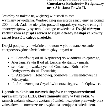
Cmentarza Bohaterów Bydgoszczy
oraz Alei Jana Pawła II.
Jesteśmy w trakcie największej w historii miasta
wymiany oświetlenia. Wartość całej inwestycji szacujemy na ponad
200 mln zł. Zadanie nie tylko pozwoli ograniczyć zużycie energii i
stworzyć sprawny system ulicznego oświetlenia.
Dzięki niższym
rachunkom za prąd i serwis w ciągu dekady nastąpi całkowity
zwrot kosztów całego projektu.
Dzięki podpisanym właśnie umowom wybudowane zostanie
energooszczędne oświetlenie między innymi na:
ul. Fordońskiej od ul. Kaplicznej do wiaduktu kolejowego,
Alei Jana Pawła II od ul. Łuckiej do granicy miasta,
schodach prowadzących od Cmentarza Bohaterów
Bydgoszczy do ul. Toruńskiej,
ul. Akacjowej, Hebanowej, Sosnowej i Palisandrowej na
Miedzyniu,
ul. Jarmużowej na Czyżkówku oraz sięgaczu ul. Opławiec.
Łącznie to około stu nowych słupów z energooszczędnymi
oprawami typu LED, które zamontujemy w tym roku.
W
ramach zadania ułożone zostaną również niezbędne przewody oraz
zainstalowane nowoczesne urządzenia sterujące oświetleniem.