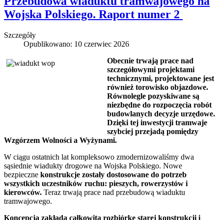
Przebudowa wiaduktu tramwajowego na
Wojska Polskiego. Raport numer 2
Szczegóły
Opublikowano: 10 czerwiec 2026
Obecnie trwają prace nad
szczegółowymi projektami
technicznymi, projektowane jest
również torowisko objazdowe.
Równolegle pozyskiwane są
niezbędne do rozpoczęcia robót
budowlanych decyzje urzędowe.
Dzięki tej inwestycji tramwaje
szybciej przejadą pomiędzy
Wzgórzem Wolności a Wyżynami.
W ciągu ostatnich lat kompleksowo zmodernizowaliśmy dwa
sąsiednie wiadukty drogowe na Wojska Polskiego. Nowe
bezpieczne
konstrukcje zostały dostosowane do potrzeb
wszystkich uczestników ruchu: pieszych, rowerzystów i
kierowców.
Teraz trwają prace nad przebudową wiaduktu
tramwajowego.
Koncepcja zakłada całkowitą rozbiórkę starej konstrukcji i