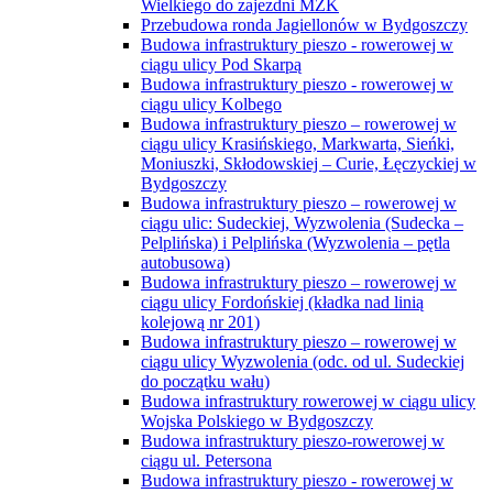
Wielkiego do zajezdni MZK
Przebudowa ronda Jagiellonów w Bydgoszczy
Budowa infrastruktury pieszo - rowerowej w
ciągu ulicy Pod Skarpą
Budowa infrastruktury pieszo - rowerowej w
ciągu ulicy Kolbego
Budowa infrastruktury pieszo – rowerowej w
ciągu ulicy Krasińskiego, Markwarta, Sieńki,
Moniuszki, Skłodowskiej – Curie, Łęczyckiej w
Bydgoszczy
Budowa infrastruktury pieszo – rowerowej w
ciągu ulic: Sudeckiej, Wyzwolenia (Sudecka –
Pelplińska) i Pelplińska (Wyzwolenia – pętla
autobusowa)
Budowa infrastruktury pieszo – rowerowej w
ciągu ulicy Fordońskiej (kładka nad linią
kolejową nr 201)
Budowa infrastruktury pieszo – rowerowej w
ciągu ulicy Wyzwolenia (odc. od ul. Sudeckiej
do początku wału)
Budowa infrastruktury rowerowej w ciągu ulicy
Wojska Polskiego w Bydgoszczy
Budowa infrastruktury pieszo-rowerowej w
ciągu ul. Petersona
Budowa infrastruktury pieszo - rowerowej w