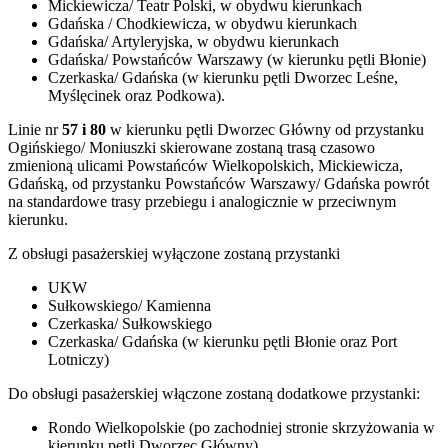
Mickiewicza/ Teatr Polski, w obydwu kierunkach
Gdańska / Chodkiewicza, w obydwu kierunkach
Gdańska/ Artyleryjska, w obydwu kierunkach
Gdańska/ Powstańców Warszawy (w kierunku pętli Błonie)
Czerkaska/ Gdańska (w kierunku pętli Dworzec Leśne,
Myślęcinek oraz Podkowa).
Linie nr
57 i 80
w kierunku pętli Dworzec Główny od przystanku
Ogińskiego/ Moniuszki skierowane zostaną trasą czasowo
zmienioną ulicami Powstańców Wielkopolskich, Mickiewicza,
Gdańską, od przystanku Powstańców Warszawy/ Gdańska powrót
na standardowe trasy przebiegu i analogicznie w przeciwnym
kierunku.
Z obsługi pasażerskiej wyłączone zostaną przystanki
UKW
Sułkowskiego/ Kamienna
Czerkaska/ Sułkowskiego
Czerkaska/ Gdańska (w kierunku pętli Błonie oraz Port
Lotniczy)
Do obsługi pasażerskiej włączone zostaną dodatkowe przystanki:
Rondo Wielkopolskie (po zachodniej stronie skrzyżowania w
kierunku pętli Dworzec Główny)