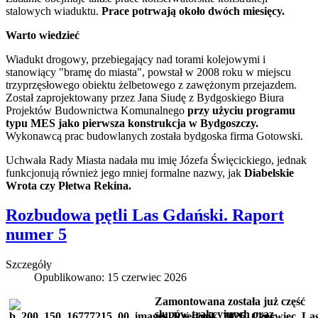
stalowych wiaduktu.
Prace potrwają około dwóch miesięcy.
Warto wiedzieć
Wiadukt drogowy, przebiegający nad torami kolejowymi i
stanowiący "bramę do miasta", powstał w 2008 roku w miejscu
trzyprzęsłowego obiektu żelbetowego z zawężonym przejazdem.
Został zaprojektowany przez Jana Siudę z Bydgoskiego Biura
Projektów Budownictwa Komunalnego
przy użyciu programu
typu MES jako pierwsza konstrukcja w Bydgoszczy.
Wykonawcą prac budowlanych została bydgoska firma Gotowski.
Uchwała Rady Miasta nadała mu imię Józefa Święcickiego, jednak
funkcjonują również jego mniej formalne nazwy, jak
Diabelskie
Wrota czy Płetwa Rekina.
Rozbudowa pętli Las Gdański. Raport
numer 5
Szczegóły
Opublikowano: 15 czerwiec 2026
Zamontowana została już część
słupów trakcyjnych oraz