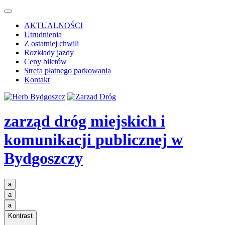
AKTUALNOŚCI
Utrudnienia
Z ostatniej chwili
Rozkłady jazdy
Ceny biletów
Strefa płatnego parkowania
Kontakt
zarząd dróg miejskich i
komunikacji publicznej
w
Bydgoszczy
a
a
a
Kontrast