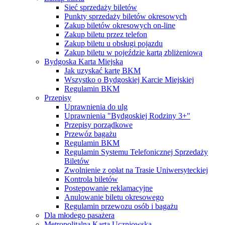
Sieć sprzedaży biletów
Punkty sprzedaży biletów okresowych
Zakup biletów okresowych on-line
Zakup biletu przez telefon
Zakup biletu u obsługi pojazdu
Zakup biletu w pojeździe kartą zbliżeniową
Bydgoska Karta Miejska
Jak uzyskać kartę BKM
Wszystko o Bydgoskiej Karcie Miejskiej
Regulamin BKM
Przepisy
Uprawnienia do ulg
Uprawnienia "Bydgoskiej Rodziny 3+"
Przepisy porządkowe
Przewóz bagażu
Regulamin BKM
Regulamin Systemu Telefonicznej Sprzedaży
Biletów
Zwolnienie z opłat na Trasie Uniwersyteckiej
Kontrola biletów
Postępowanie reklamacyjne
Anulowanie biletu okresowego
Regulamin przewozu osób i bagażu
Dla młodego pasażera
Metropolitalna Karta Uczniowska