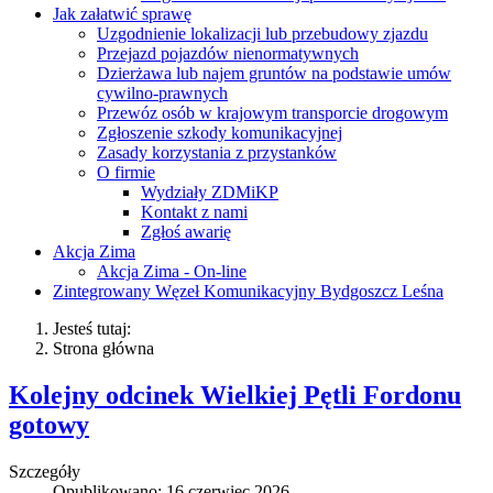
Jak załatwić sprawę
Uzgodnienie lokalizacji lub przebudowy zjazdu
Przejazd pojazdów nienormatywnych
Dzierżawa lub najem gruntów na podstawie umów
cywilno-prawnych
Przewóz osób w krajowym transporcie drogowym
Zgłoszenie szkody komunikacyjnej
Zasady korzystania z przystanków
O firmie
Wydziały ZDMiKP
Kontakt z nami
Zgłoś awarię
Akcja Zima
Akcja Zima - On-line
Zintegrowany Węzeł Komunikacyjny Bydgoszcz Leśna
Jesteś tutaj:
Strona główna
Kolejny odcinek Wielkiej Pętli Fordonu
gotowy
Szczegóły
Opublikowano: 16 czerwiec 2026