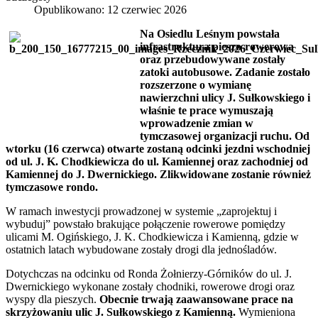
Opublikowano: 12 czerwiec 2026
Na Osiedlu Leśnym powstała
infrastruktura pieszo-rowerowa
oraz przebudowywane zostały
zatoki autobusowe. Zadanie zostało
rozszerzone o wymianę
nawierzchni ulicy J. Sułkowskiego i
właśnie te prace wymuszają
wprowadzenie zmian w
tymczasowej organizacji ruchu. Od
wtorku (16 czerwca) otwarte zostaną odcinki jezdni wschodniej
od ul. J. K. Chodkiewicza do ul. Kamiennej oraz zachodniej od
Kamiennej do J. Dwernickiego. Zlikwidowane zostanie również
tymczasowe rondo.
W ramach inwestycji prowadzonej w systemie „zaprojektuj i
wybuduj” powstało brakujące połączenie rowerowe pomiędzy
ulicami M. Ogińskiego, J. K. Chodkiewicza i Kamienną, gdzie w
ostatnich latach wybudowane zostały drogi dla jednośladów.
Dotychczas na odcinku od Ronda Żołnierzy-Górników do ul. J.
Dwernickiego wykonane zostały chodniki, rowerowe drogi oraz
wyspy dla pieszych.
Obecnie trwają zaawansowane prace na
skrzyżowaniu ulic J. Sułkowskiego z Kamienną.
Wymieniona