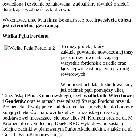
oświetlona i czytelnie oznakowana. Zadbaliśmy również o zieleń
dosadzając wzdłuż ścieżki drzewa.
Wykonawcą prac była firma Bogmar sp. z o.o.
Inwestycja objęta
jest czteroletnią gwarancją.
Wielka Pętla Fordonu
To duży projekt, który
zakłada powstanie nowoczesnej trasy
pieszo-rowerowej otaczającej
wszystkie fordońskie osiedla oraz
łączącej wiele istniejących już dróg
rowerowych.
W poprzednich latach zbudowaliśmy
już odcinek pętli pomiędzy ulicą
Tatrzańską i Bora-Komorowskiego, czyli
wzdłuż ulic Wierchowej
i Geodetów
oraz w ramach rewitalizacji Starego Fordonu przy ul.
Promenada. Trwają prace nad dokumentacją niezbędną do budowy
kolejnych etapów m.in. wzdłuż ulicy Tatrzańskiej do szkoły
podstawowej mieszczącej się przy ulicy M. Kromera oraz od ul. M.
Kromera do ul. Sudeckiej. Dzięki BBO wybudowane zostaną
kolejne odcinki w planowanym Parku Akademickim, a także na ul.
Gen. T. Bora-Komorowskiego.