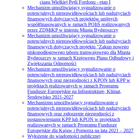
ciągu Wielkiej Pętli Fordonu - etap I
Mechanizm umożliwiający sygnalizowanie o
potencjalnych nieprawidłowościach lub nadużyciach
finansowych dotyczących projektów unijnych
współfinasowanych w ramach POIiŚ realizowanych
przez ZDMiKP w imieniu Miasta Bydgoszczy
Mechanizm umożliwiający sygnalizowanie o
potencjalnych nieprawidłowościach lub nadużyciach
finansowych dotyczących projektu "Zakup nowego
niskopodłogowego taboru tramwajowego dla Miasta
Bydgoszczy w ramach Krajowego Planu Odbudowy i
Zwiększania Odporności
Mechanizm umożliwiający sygnalizowanie o
potencjalnych nieprawidłowościach lub nadużyciach
finansowych oraz niezgodności z KPON lub KPP w
projektach realizowanych w ramach Programu
Fundusze Europejskie na Infrastrukturę, Klimat,
Środowisko 2021-2027
Mechanizmu umożliwiający sygnalizowanie o
potencjalnych nieprawidłowościach lub nadużyciach
finansowych oraz zgłoszenie niezgodności z
postanowieniami KPP lub KPON w projektach
realizowanych w ramach Programu Fundusze
Europejskie dla Kujaw i Pomorza na lata 2021 – 2027
Wyłożenie do wiadomości publicznej