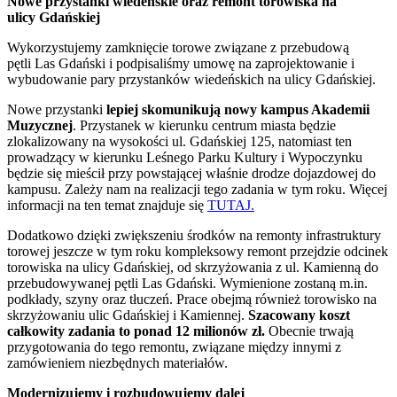
Nowe przystanki wiedeńskie oraz remont torowiska na
ulicy Gdańskiej
Wykorzystujemy zamknięcie torowe związane z przebudową
pętli Las Gdański i podpisaliśmy umowę na zaprojektowanie i
wybudowanie pary przystanków wiedeńskich na ulicy Gdańskiej.
Nowe przystanki
lepiej skomunikują nowy kampus Akademii
Muzycznej
. Przystanek w kierunku centrum miasta będzie
zlokalizowany na wysokości ul. Gdańskiej 125, natomiast ten
prowadzący w kierunku Leśnego Parku Kultury i Wypoczynku
będzie się mieścił przy powstającej właśnie drodze dojazdowej do
kampusu. Zależy nam na realizacji tego zadania w tym roku. Więcej
informacji na ten temat znajduje się
TUTAJ.
Dodatkowo dzięki zwiększeniu środków na remonty infrastruktury
torowej jeszcze w tym roku kompleksowy remont przejdzie odcinek
torowiska na ulicy Gdańskiej, od skrzyżowania z ul. Kamienną do
przebudowywanej pętli Las Gdański. Wymienione zostaną m.in.
podkłady, szyny oraz tłuczeń. Prace obejmą również torowisko na
skrzyżowaniu ulic Gdańskiej i Kamiennej.
Szacowany koszt
całkowity zadania to ponad 12 milionów zł.
Obecnie trwają
przygotowania do tego remontu, związane między innymi z
zamówieniem niezbędnych materiałów.
Modernizujemy i rozbudowujemy dalej