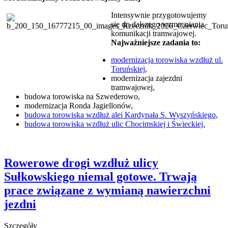
Intensywnie przygotowujemy
się do dalszego wzmacniania
komunikacji tramwajowej.
Najważniejsze zadania to:
modernizacja torowiska wzdłuż ul.
Toruńskiej,
modernizacja zajezdni
tramwajowej,
budowa torowiska na Szwederowo,
modernizacja Ronda Jagiellonów,
budowa torowiska wzdłuż alei Kardynała S. Wyszyńskiego
,
budowa torowiska wzdłuż ulic Chocimskiej i Świeckiej.
Rowerowe drogi wzdłuż ulicy
Sułkowskiego niemal gotowe. Trwają
prace związane z wymianą nawierzchni
jezdni
Szczegóły