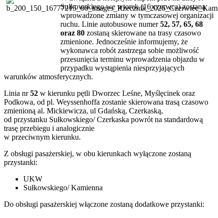
Sułkowskiego we wtorek (16 czerwca) zostaną
wprowadzone zmiany w tymczasowej organizacji
ruchu. Linie autobusowe numer
52, 57, 65, 68
oraz 80
zostaną skierowane na trasy czasowo
zmienione. Jednocześnie informujemy, że
wykonawca robót zastrzega sobie możliwość
przesunięcia terminu wprowadzenia objazdu w
przypadku wystąpienia niesprzyjających
warunków atmosferycznych.
Linia nr
52
w kierunku pętli Dworzec Leśne, Myślęcinek oraz
Podkowa, od pl. Weyssenhoffa zostanie skierowana trasą czasowo
zmienioną al. Mickiewicza, ul Gdańską, Czerkaską,
od przystanku Sułkowskiego/ Czerkaska powrót na standardową
trasę przebiegu i analogicznie
w przeciwnym kierunku.
Z obsługi pasażerskiej, w obu kierunkach wyłączone zostaną
przystanki:
UKW
Sułkowskiego/ Kamienna
Do obsługi pasażerskiej włączone zostaną dodatkowe przystanki: