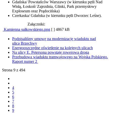
Gdańska/ Powstańców Warszawy (w kierunku pętli Nad
Wisłą, Łoskoń/ Zajezdnia, Glinki, Park przemysłowy
Exploseum oraz Prądocińska)
Czerkaska/ Gdańska (w kierunku pętli Dworzec Leśne).
Załączniki:
Kamienna sułkowskiego.png
[ ]
4867 kB
Podpisaliśmy umowę na modernizację wiaduktu nad
ulicą Brzechwy
Energooszczędne oświetlenie na kolejnych ulicach
Na ulicy E. Petersona powstaje rowerowa droga
Przebudowa wiaduktu tramwajowego na Wojska Polskiego.
Raport numer 2
Strona 9 z 494
4
5
6
7
8
9