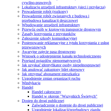
cywilno-prawnych
Lokalizacja urządzeń infrastruktury (sieci i przyłącza)
Prowadzenie robót (rozkopy)
Prowadzenie robót związanych z budowa i
przebudową kanalizacji deszczowej
Wbudowanie urządzeń infrastruktury
Przewóz osób w krajowym transporcie drogowym
Zasady korzystania z przystanków
Zgłoszenie szkody komunikacyjnej
Postępowanie reklamacyjne z tytułu korzystania z usług
przewozowych
Awaryjne zajęcie pasa drogowego
Wniosek o udostępnienie kanału technologicznego
Przejazd pojazdów nienormatywnych
Jak uzyskać identyfikator osoby niepełnosprawnej
Jak anulować zakupiony bilet okresowy
Jak otrzymać abonament mieszkańca
Uzgodnienie zmian organizacji ruchu
Windykacja
Handel
Handel całoroczny
Handel w okresie "Wszystkich Świętych"
Dostęp do drogi publicznej
Zaświadczenie o dostępie do drogi publicznej
Uzgodnienie lokalizacji/przebudowy zjazdu