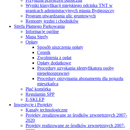
Przyjazna przestrzeń publiczna
Wyniki klasyfikacji miejskiego odcinka TNT w
granicach administracyjnych miasta Bydgoszczy
Program utwardzania ulic gruntowych
Remonty jezdni i chodników
Strefa Płatnego Parkowania
Informacje ogólne
Mapa Strefy
Opłaty
Sposób uiszczenia opłaty
Cennik
Zwolnienia z opłat
Opłaty dodatkowe
Procedury uzyskania identyfikatora osoby
niepełnosprawnej
Procedury otrzymania abonamentu dla pojazdu
mieszkańca
Płać komórką
Regulamin SPP
E-SKLEP
Inwestycje i Projekty
Kanały technologiczne
Projekty zrealizowane ze środków zewnętrznych 2007-
2020
Projekty realizowane ze środków zewnętrznych 2007-