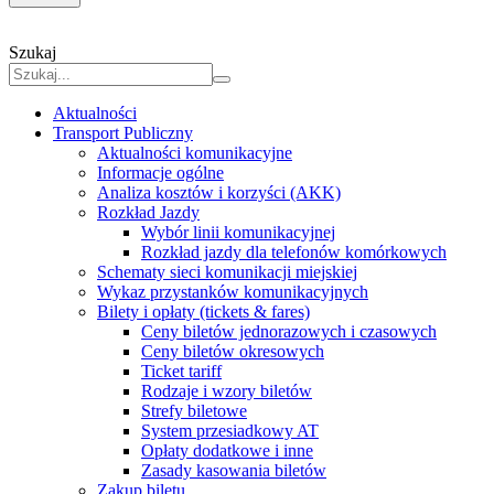
Szukaj
Aktualności
Transport Publiczny
Aktualności komunikacyjne
Informacje ogólne
Analiza kosztów i korzyści (AKK)
Rozkład Jazdy
Wybór linii komunikacyjnej
Rozkład jazdy dla telefonów komórkowych
Schematy sieci komunikacji miejskiej
Wykaz przystanków komunikacyjnych
Bilety i opłaty (tickets & fares)
Ceny biletów jednorazowych i czasowych
Ceny biletów okresowych
Ticket tariff
Rodzaje i wzory biletów
Strefy biletowe
System przesiadkowy AT
Opłaty dodatkowe i inne
Zasady kasowania biletów
Zakup biletu