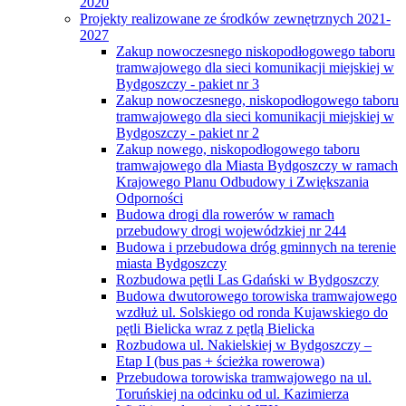
2020
Projekty realizowane ze środków zewnętrznych 2021-
2027
Zakup nowoczesnego niskopodłogowego taboru
tramwajowego dla sieci komunikacji miejskiej w
Bydgoszczy - pakiet nr 3
Zakup nowoczesnego, niskopodłogowego taboru
tramwajowego dla sieci komunikacji miejskiej w
Bydgoszczy - pakiet nr 2
Zakup nowego, niskopodłogowego taboru
tramwajowego dla Miasta Bydgoszczy w ramach
Krajowego Planu Odbudowy i Zwiększania
Odporności
Budowa drogi dla rowerów w ramach
przebudowy drogi wojewódzkiej nr 244
Budowa i przebudowa dróg gminnych na terenie
miasta Bydgoszczy
Rozbudowa pętli Las Gdański w Bydgoszczy
Budowa dwutorowego torowiska tramwajowego
wzdłuż ul. Solskiego od ronda Kujawskiego do
pętli Bielicka wraz z pętlą Bielicka
Rozbudowa ul. Nakielskiej w Bydgoszczy –
Etap I (bus pas + ścieżka rowerowa)
Przebudowa torowiska tramwajowego na ul.
Toruńskiej na odcinku od ul. Kazimierza