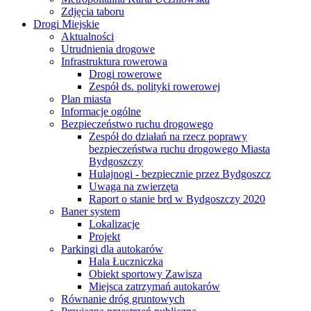
Zdjęcia taboru
Drogi Miejskie
Aktualności
Utrudnienia drogowe
Infrastruktura rowerowa
Drogi rowerowe
Zespół ds. polityki rowerowej
Plan miasta
Informacje ogólne
Bezpieczeństwo ruchu drogowego
Zespół do działań na rzecz poprawy
bezpieczeństwa ruchu drogowego Miasta
Bydgoszczy
Hulajnogi - bezpiecznie przez Bydgoszcz
Uwaga na zwierzęta
Raport o stanie brd w Bydgoszczy 2020
Baner system
Lokalizacje
Projekt
Parkingi dla autokarów
Hala Łuczniczka
Obiekt sportowy Zawisza
Miejsca zatrzymań autokarów
Równanie dróg gruntowych