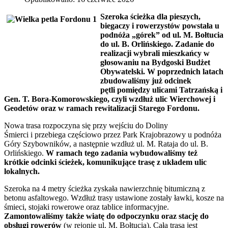
Szeroka ścieżka dla pieszych,
biegaczy i rowerzystów powstała u
podnóża „górek” od ul. M. Bołtucia
do ul. B. Orlińskiego. Zadanie do
realizacji wybrali mieszkańcy w
głosowaniu na Bydgoski Budżet
Obywatelski. W poprzednich latach
zbudowaliśmy już odcinek
pętli pomiędzy ulicami Tatrzańską i
Gen. T. Bora-Komorowskiego, czyli wzdłuż ulic Wierchowej i
Geodetów oraz w ramach rewitalizacji Starego Fordonu.
Nowa trasa rozpoczyna się przy wejściu do Doliny
Śmierci i przebiega częściowo przez Park Krajobrazowy u podnóża
Góry Szybowników, a następnie wzdłuż ul. M. Rataja do ul. B.
Orlińskiego.
W ramach tego zadania wybudowaliśmy też
krótkie odcinki ścieżek, komunikujące trasę z układem ulic
lokalnych.
Szeroka na 4 metry ścieżka zyskała nawierzchnię bitumiczną z
betonu asfaltowego. Wzdłuż trasy ustawione zostały ławki, kosze na
śmieci, stojaki rowerowe oraz tablice informacyjne.
Zamontowaliśmy także wiatę do odpoczynku oraz stację do
obsługi rowerów
(w rejonie ul. M. Bołtucia). Cała trasa jest