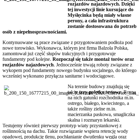
rozjazdów najazdowych. Dzięki
tej inwestycji linie kursujące do
Myślęcinka będą miały własne
perony, a cała infrastruktura
zostanie dostosowana do potrzeb
osób z niepełnosprawnościami.
Kontynuowane są prace związane z przygotowaniem podłoża pod
nowe torowisko. Wykonawca, którym jest firma Balzola Polska,
zamontował już część słupów trakcyjnych i przygotowuje
fundamenty pod kolejne.
Rozpoczął się także montaż torów oraz
rozjazdów najazdowych
. Jednocześnie trwają roboty związane z
wykopem pod fundamenty nowego budynku socjalnego, do którego
wcześniej wykonano przyłącza sanitarne i wodociągowe.
Na terenie budowy znajdują się
także
trzy poletka testowe
. Rosną
na nich gatunki rozchodnika m.in.
ostrego, białego, kwiecistego, a
także rośliny zielne m.in.
macierzanka paskowa, smagliczka
skalna i rozmaryn lekarski.
Testujemy również pierwszy prototyp wiaty przystankowej z
roślinnością na dachu. Takie rozwiązanie wspiera retencję wody
opadowej, produkcję tlenu, pochłanianie dwutlenku węgla oraz