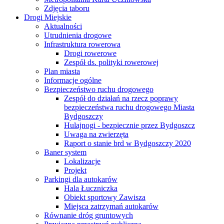
Zdjęcia taboru
Drogi Miejskie
Aktualności
Utrudnienia drogowe
Infrastruktura rowerowa
Drogi rowerowe
Zespół ds. polityki rowerowej
Plan miasta
Informacje ogólne
Bezpieczeństwo ruchu drogowego
Zespół do działań na rzecz poprawy
bezpieczeństwa ruchu drogowego Miasta
Bydgoszczy
Hulajnogi - bezpiecznie przez Bydgoszcz
Uwaga na zwierzęta
Raport o stanie brd w Bydgoszczy 2020
Baner system
Lokalizacje
Projekt
Parkingi dla autokarów
Hala Łuczniczka
Obiekt sportowy Zawisza
Miejsca zatrzymań autokarów
Równanie dróg gruntowych