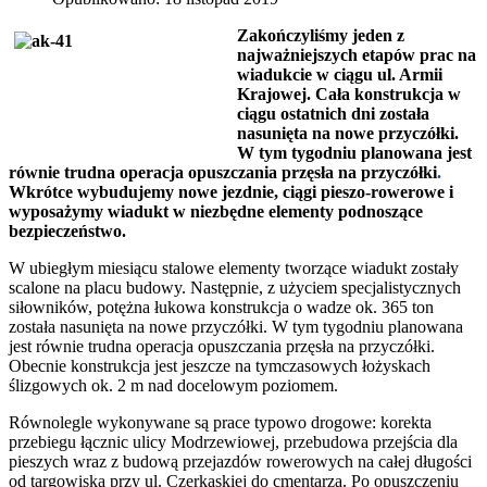
Zakończyliśmy jeden z
najważniejszych etapów prac na
wiadukcie w ciągu ul. Armii
Krajowej. Cała konstrukcja w
ciągu ostatnich dni została
nasunięta na nowe przyczółki.
W tym tygodniu planowana jest
równie trudna operacja opuszczania przęsła na przyczółki
.
Wkrótce
wybudujemy nowe jezdnie, ciągi pieszo-rowerowe i
wyposażymy wiadukt w niezbędne elementy podnoszące
bezpieczeństwo.
W ubiegłym miesiącu stalowe elementy tworzące wiadukt zostały
scalone na placu budowy. Następnie, z użyciem specjalistycznych
siłowników, potężna łukowa konstrukcja o wadze ok. 365 ton
została nasunięta na nowe przyczółki. W tym tygodniu planowana
jest równie trudna operacja opuszczania przęsła na przyczółki.
Obecnie konstrukcja jest jeszcze na tymczasowych łożyskach
ślizgowych ok. 2 m nad docelowym poziomem.
Równolegle wykonywane są prace typowo drogowe: korekta
przebiegu łącznic ulicy Modrzewiowej, przebudowa przejścia dla
pieszych wraz z budową przejazdów rowerowych na całej długości
od targowiska przy ul. Czerkaskiej do cmentarza. Po opuszczeniu