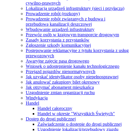
cywilno-prawnych
Lokalizacja urządzeń infrastruktury (sieci i przyłącza)
Prowadzenie robót (rozkopy)
Prowadzenie robót związanych z budowa i
przebudową kanalizacji deszczowej
Wbudowanie urządzeń infrastruktury
Przewóz osób w krajowym transporcie drogowym
Zasady korzystania z przystanków
Zgłoszenie szkody komunikacyjnej
Postępowanie reklamacyjne z tytułu korzystania z usług
przewozowych
Awaryjne zajęcie pasa drogowego
Wniosek o udostępnienie kanału technologicznego
Przejazd pojazdów nienormatywnych
Jak uzyskać identyfikator osoby niepełnosprawnej
Jak anulować zakupiony bilet okresowy
Jak otrzymać abonament mieszkańca
Uzgodnienie zmian organizacji ruchu
Windykacja
Handel
Handel całoroczny
Handel w okresie "Wszystkich Świętych"
Dostęp do drogi publicznej
Zaświadczenie o dostępie do drogi publicznej
Uzgodnienie lokalizacji/przebudowy zjazdu