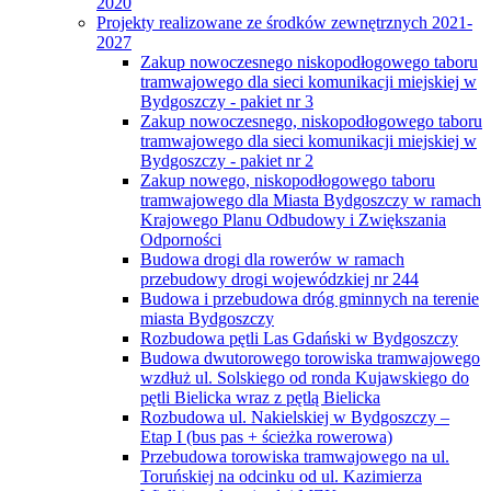
2020
Projekty realizowane ze środków zewnętrznych 2021-
2027
Zakup nowoczesnego niskopodłogowego taboru
tramwajowego dla sieci komunikacji miejskiej w
Bydgoszczy - pakiet nr 3
Zakup nowoczesnego, niskopodłogowego taboru
tramwajowego dla sieci komunikacji miejskiej w
Bydgoszczy - pakiet nr 2
Zakup nowego, niskopodłogowego taboru
tramwajowego dla Miasta Bydgoszczy w ramach
Krajowego Planu Odbudowy i Zwiększania
Odporności
Budowa drogi dla rowerów w ramach
przebudowy drogi wojewódzkiej nr 244
Budowa i przebudowa dróg gminnych na terenie
miasta Bydgoszczy
Rozbudowa pętli Las Gdański w Bydgoszczy
Budowa dwutorowego torowiska tramwajowego
wzdłuż ul. Solskiego od ronda Kujawskiego do
pętli Bielicka wraz z pętlą Bielicka
Rozbudowa ul. Nakielskiej w Bydgoszczy –
Etap I (bus pas + ścieżka rowerowa)
Przebudowa torowiska tramwajowego na ul.
Toruńskiej na odcinku od ul. Kazimierza