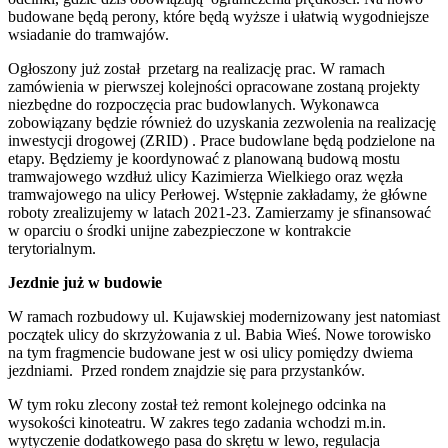
budowane będą perony, które będą wyższe i ułatwią wygodniejsze
wsiadanie do tramwajów.
Ogłoszony już został przetarg na realizację prac. W ramach
zamówienia w pierwszej kolejności opracowane zostaną projekty
niezbędne do rozpoczęcia prac budowlanych. Wykonawca
zobowiązany będzie również do uzyskania zezwolenia na realizację
inwestycji drogowej (ZRID) . Prace budowlane będą podzielone na
etapy. Będziemy je koordynować z planowaną budową mostu
tramwajowego wzdłuż ulicy Kazimierza Wielkiego oraz węzła
tramwajowego na ulicy Perłowej. Wstępnie zakładamy, że główne
roboty zrealizujemy w latach 2021-23. Zamierzamy je sfinansować
w oparciu o środki unijne zabezpieczone w kontrakcie
terytorialnym.
Jezdnie już w budowie
W ramach rozbudowy ul. Kujawskiej modernizowany jest natomiast
początek ulicy do skrzyżowania z ul. Babia Wieś. Nowe torowisko
na tym fragmencie budowane jest w osi ulicy pomiędzy dwiema
jezdniami. Przed rondem znajdzie się para przystanków.
W tym roku zlecony został też remont kolejnego odcinka na
wysokości kinoteatru. W zakres tego zadania wchodzi m.in.
wytyczenie dodatkowego pasa do skrętu w lewo, regulacja