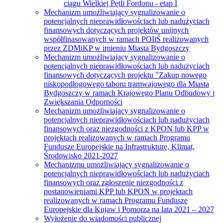
ciągu Wielkiej Pętli Fordonu - etap I
Mechanizm umożliwiający sygnalizowanie o
potencjalnych nieprawidłowościach lub nadużyciach
finansowych dotyczących projektów unijnych
współfinasowanych w ramach POIiŚ realizowanych
przez ZDMiKP w imieniu Miasta Bydgoszczy
Mechanizm umożliwiający sygnalizowanie o
potencjalnych nieprawidłowościach lub nadużyciach
finansowych dotyczących projektu "Zakup nowego
niskopodłogowego taboru tramwajowego dla Miasta
Bydgoszczy w ramach Krajowego Planu Odbudowy i
Zwiększania Odporności
Mechanizm umożliwiający sygnalizowanie o
potencjalnych nieprawidłowościach lub nadużyciach
finansowych oraz niezgodności z KPON lub KPP w
projektach realizowanych w ramach Programu
Fundusze Europejskie na Infrastrukturę, Klimat,
Środowisko 2021-2027
Mechanizmu umożliwiający sygnalizowanie o
potencjalnych nieprawidłowościach lub nadużyciach
finansowych oraz zgłoszenie niezgodności z
postanowieniami KPP lub KPON w projektach
realizowanych w ramach Programu Fundusze
Europejskie dla Kujaw i Pomorza na lata 2021 – 2027
Wyłożenie do wiadomości publicznej