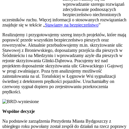
wprowadzanie szeregu rozwiązań
zdecydowanie podnoszących
bezpieczeństwo niechronionych
uczestników ruchu. Więcej informacji o stosowanych rozwiązaniach
znajduje się w tekście „
Stawiamy na bezpieczeństwo
”
Realizujemy i przygotowujemy szereg innych projektów, które mają
poprawić przede wszystkim bezpieczeństwo pieszych oraz
rowerzystów. Aktualnie przebudowujemy m.in. skrzyżowanie ulic
Stawowej z Broniewskiego, doposażamy przejścia dla pieszych w
Śródmieściu i na Miedzyniu i wprowadzamy azyle dla pieszych w
rejonie skrzyżowania Glinki-Dąbrowa. Pracujemy też nad
projektem doposażenie skrzyżowania ulic Głowackiego i Gajowej
w progi zwalniające. Poza tym analizujemy możliwość
zainstalowania na ul. Toruńskiej w Łęgnowie Wsi sygnalizacji
świetlnej z detektorem prędkości pojazdów. Uruchamiałby on
czerwony sygnał dopiero po zrejestrowaniu przekroczenia
prędkości.
Wspólne decyzje
Na podstawie zarządzenia Prezydenta Miasta Bydgoszczy z
ubiegłego roku powołany został zespół do działań na rzecz poprawy