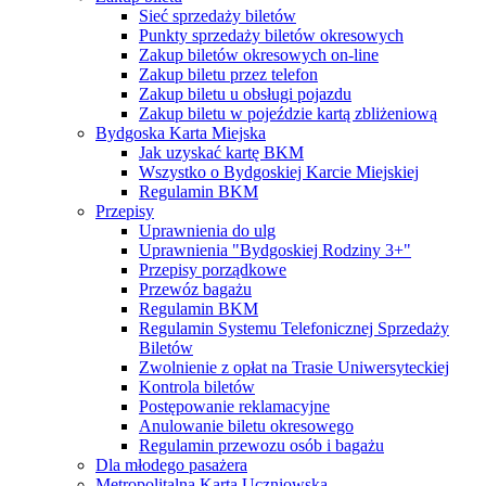
Sieć sprzedaży biletów
Punkty sprzedaży biletów okresowych
Zakup biletów okresowych on-line
Zakup biletu przez telefon
Zakup biletu u obsługi pojazdu
Zakup biletu w pojeździe kartą zbliżeniową
Bydgoska Karta Miejska
Jak uzyskać kartę BKM
Wszystko o Bydgoskiej Karcie Miejskiej
Regulamin BKM
Przepisy
Uprawnienia do ulg
Uprawnienia "Bydgoskiej Rodziny 3+"
Przepisy porządkowe
Przewóz bagażu
Regulamin BKM
Regulamin Systemu Telefonicznej Sprzedaży
Biletów
Zwolnienie z opłat na Trasie Uniwersyteckiej
Kontrola biletów
Postępowanie reklamacyjne
Anulowanie biletu okresowego
Regulamin przewozu osób i bagażu
Dla młodego pasażera
Metropolitalna Karta Uczniowska