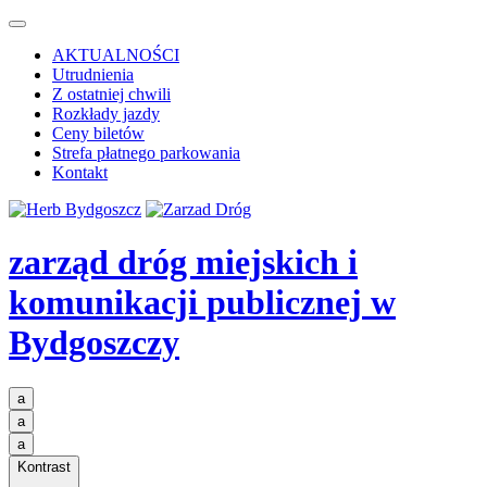
AKTUALNOŚCI
Utrudnienia
Z ostatniej chwili
Rozkłady jazdy
Ceny biletów
Strefa płatnego parkowania
Kontakt
zarząd dróg miejskich i
komunikacji publicznej
w
Bydgoszczy
a
a
a
Kontrast