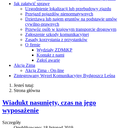
Jak załatwić sprawę
Uzgodnienie lokalizacji lub przebudowy zjazdu
Przejazd pojazdów nienormatywnych
Dzierżawa lub najem gruntów na podstawie umów
cywilno-prawnych
Przewóz osób w krajowym transporcie drogowym
Zgłoszenie szkody komunikacyjnej
Zasady korzystania z przystanków
O firmie
Wydziały ZDMiKP
Kontakt z nami
Zgłoś awarię
Akcja Zima
Akcja Zima - On-line
Zintegrowany Węzeł Komunikacyjny Bydgoszcz Leśna
Jesteś tutaj:
Strona główna
Wiadukt nasunięty, czas na jego
wyposażenie
Szczegóły
Opublikowano: 18 listopad 2019