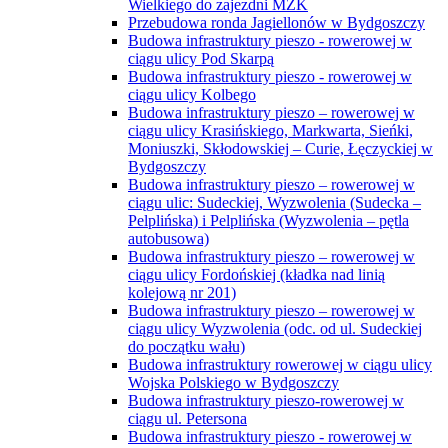
Wielkiego do zajezdni MZK
Przebudowa ronda Jagiellonów w Bydgoszczy
Budowa infrastruktury pieszo - rowerowej w
ciągu ulicy Pod Skarpą
Budowa infrastruktury pieszo - rowerowej w
ciągu ulicy Kolbego
Budowa infrastruktury pieszo – rowerowej w
ciągu ulicy Krasińskiego, Markwarta, Sieńki,
Moniuszki, Skłodowskiej – Curie, Łęczyckiej w
Bydgoszczy
Budowa infrastruktury pieszo – rowerowej w
ciągu ulic: Sudeckiej, Wyzwolenia (Sudecka –
Pelplińska) i Pelplińska (Wyzwolenia – pętla
autobusowa)
Budowa infrastruktury pieszo – rowerowej w
ciągu ulicy Fordońskiej (kładka nad linią
kolejową nr 201)
Budowa infrastruktury pieszo – rowerowej w
ciągu ulicy Wyzwolenia (odc. od ul. Sudeckiej
do początku wału)
Budowa infrastruktury rowerowej w ciągu ulicy
Wojska Polskiego w Bydgoszczy
Budowa infrastruktury pieszo-rowerowej w
ciągu ul. Petersona
Budowa infrastruktury pieszo - rowerowej w