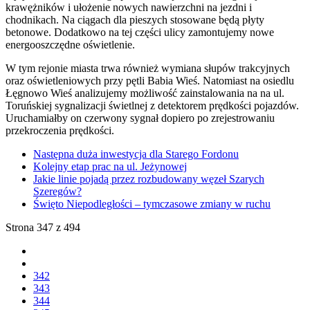
krawężników i ułożenie nowych nawierzchni na jezdni i
chodnikach. Na ciągach dla pieszych stosowane będą płyty
betonowe. Dodatkowo na tej części ulicy zamontujemy nowe
energooszczędne oświetlenie.
W tym rejonie miasta trwa również wymiana słupów trakcyjnych
oraz oświetleniowych przy pętli Babia Wieś. Natomiast na osiedlu
Łęgnowo Wieś analizujemy możliwość zainstalowania na na ul.
Toruńskiej sygnalizacji świetlnej z detektorem prędkości pojazdów.
Uruchamiałby on czerwony sygnał dopiero po zrejestrowaniu
przekroczenia prędkości.
Następna duża inwestycja dla Starego Fordonu
Kolejny etap prac na ul. Jeżynowej
Jakie linie pojadą przez rozbudowany węzeł Szarych
Szeregów?
Święto Niepodległości – tymczasowe zmiany w ruchu
Strona 347 z 494
342
343
344