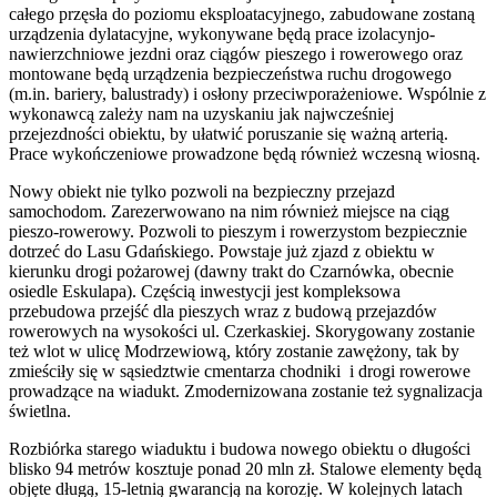
całego przęsła do poziomu eksploatacyjnego, zabudowane zostaną
urządzenia dylatacyjne, wykonywane będą prace izolacynjo-
nawierzchniowe jezdni oraz ciągów pieszego i rowerowego oraz
montowane będą urządzenia bezpieczeństwa ruchu drogowego
(m.in. bariery, balustrady) i osłony przeciwporażeniowe. Wspólnie z
wykonawcą zależy nam na uzyskaniu jak najwcześniej
przejezdności obiektu, by ułatwić poruszanie się ważną arterią.
Prace wykończeniowe prowadzone będą również wczesną wiosną.
Nowy obiekt nie tylko pozwoli na bezpieczny przejazd
samochodom. Zarezerwowano na nim również miejsce na ciąg
pieszo-rowerowy. Pozwoli to pieszym i rowerzystom bezpiecznie
dotrzeć do Lasu Gdańskiego. Powstaje już zjazd z obiektu w
kierunku drogi pożarowej (dawny trakt do Czarnówka, obecnie
osiedle Eskulapa). Częścią inwestycji jest kompleksowa
przebudowa przejść dla pieszych wraz z budową przejazdów
rowerowych na wysokości ul. Czerkaskiej. Skorygowany zostanie
też wlot w ulicę Modrzewiową, który zostanie zawężony, tak by
zmieściły się w sąsiedztwie cmentarza chodniki i drogi rowerowe
prowadzące na wiadukt. Zmodernizowana zostanie też sygnalizacja
świetlna.
Rozbiórka starego wiaduktu i budowa nowego obiektu o długości
blisko 94 metrów kosztuje ponad 20 mln zł. Stalowe elementy będą
objęte długą, 15-letnią gwarancją na korozję. W kolejnych latach