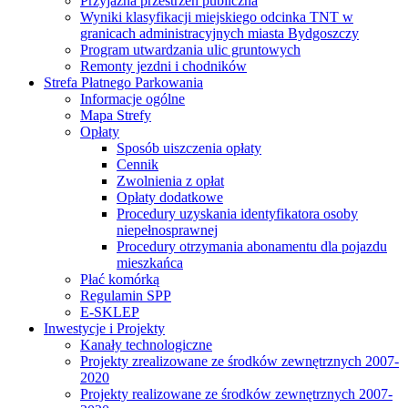
Przyjazna przestrzeń publiczna
Wyniki klasyfikacji miejskiego odcinka TNT w
granicach administracyjnych miasta Bydgoszczy
Program utwardzania ulic gruntowych
Remonty jezdni i chodników
Strefa Płatnego Parkowania
Informacje ogólne
Mapa Strefy
Opłaty
Sposób uiszczenia opłaty
Cennik
Zwolnienia z opłat
Opłaty dodatkowe
Procedury uzyskania identyfikatora osoby
niepełnosprawnej
Procedury otrzymania abonamentu dla pojazdu
mieszkańca
Płać komórką
Regulamin SPP
E-SKLEP
Inwestycje i Projekty
Kanały technologiczne
Projekty zrealizowane ze środków zewnętrznych 2007-
2020
Projekty realizowane ze środków zewnętrznych 2007-