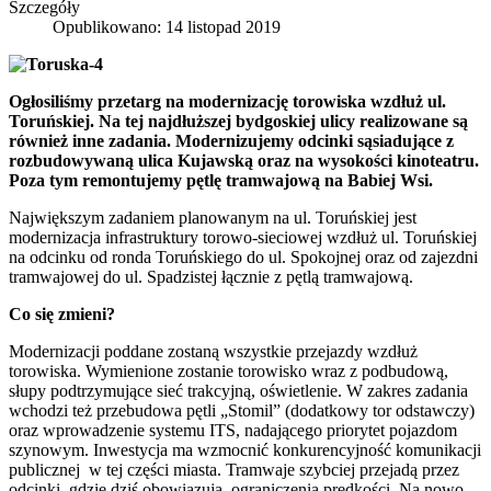
Szczegóły
Opublikowano: 14 listopad 2019
Ogłosiliśmy przetarg na modernizację torowiska wzdłuż ul.
Toruńskiej. Na tej najdłuższej bydgoskiej ulicy realizowane są
również inne zadania. Modernizujemy odcinki sąsiadujące z
rozbudowywaną ulica Kujawską oraz na wysokości kinoteatru.
Poza tym remontujemy pętlę tramwajową na Babiej Wsi.
Największym zadaniem planowanym na ul. Toruńskiej jest
modernizacja infrastruktury torowo-sieciowej wzdłuż ul. Toruńskiej
na odcinku od ronda Toruńskiego do ul. Spokojnej oraz od zajezdni
tramwajowej do ul. Spadzistej łącznie z pętlą tramwajową.
Co się zmieni?
Modernizacji poddane zostaną wszystkie przejazdy wzdłuż
torowiska. Wymienione zostanie torowisko wraz z podbudową,
słupy podtrzymujące sieć trakcyjną, oświetlenie. W zakres zadania
wchodzi też przebudowa pętli „Stomil” (dodatkowy tor odstawczy)
oraz wprowadzenie systemu ITS, nadającego priorytet pojazdom
szynowym. Inwestycja ma wzmocnić konkurencyjność komunikacji
publicznej w tej części miasta. Tramwaje szybciej przejadą przez
odcinki, gdzie dziś obowiązują ograniczenia prędkości. Na nowo