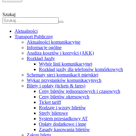
Szukaj
Aktualności
Transport Publiczny
Aktualności komunikacyjne
Informacje ogólne
Analiza kosztów i korzyści (AKK)
Rozkład Jazdy
Wybór linii komunikacyjnej
Rozkład jazdy dla telefonów komórkowych
Schematy sieci komunikacji miejskiej
Wykaz przystanków komunikacyjnych
Bilety i opłaty (tickets & fares)
Ceny biletów jednorazowych i czasowych
Ceny biletów okresowych
Ticket tariff
Rodzaje i wzory biletów
Strefy biletowe
System przesiadkowy AT
Opłaty dodatkowe i inne
Zasady kasowania biletów
Zakup biletu