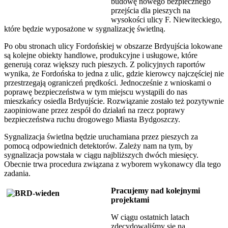
budowę nowego bezpiecznego
przejścia dla pieszych na
wysokości ulicy F. Niewiteckiego,
które będzie wyposażone w sygnalizację świetlną.
Po obu stronach ulicy Fordońskiej w obszarze Brdyujścia lokowane
są kolejne obiekty handlowe, produkcyjne i usługowe, które
generują coraz większy ruch pieszych. Z policyjnych raportów
wynika, że Fordońska to jedna z ulic, gdzie kierowcy najczęściej nie
przestrzegają ograniczeń prędkości. Jednocześnie z wnioskami o
poprawę bezpieczeństwa w tym miejscu wystąpili do nas
mieszkańcy osiedla Brdyujście. Rozwiązanie zostało też pozytywnie
zaopiniowane przez zespół do działań na rzecz poprawy
bezpieczeństwa ruchu drogowego Miasta Bydgoszczy.
Sygnalizacja świetlna będzie uruchamiana przez pieszych za
pomocą odpowiednich detektorów. Zależy nam na tym, by
sygnalizacja powstała w ciągu najbliższych dwóch miesięcy.
Obecnie trwa procedura związana z wyborem wykonawcy dla tego
zadania.
Pracujemy nad kolejnymi
projektami
W ciągu ostatnich latach
zdecydowaliśmy się na