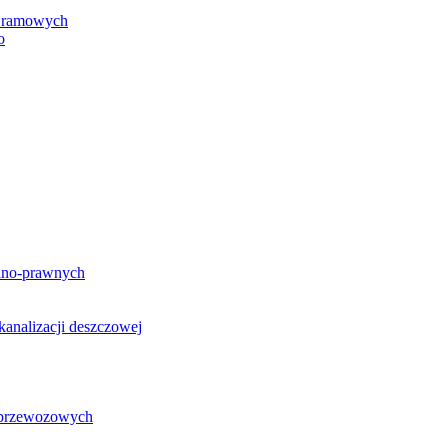
h ramowych
o
lno-prawnych
analizacji deszczowej
g przewozowych