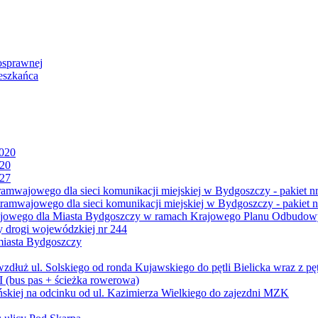
osprawnej
eszkańca
2020
020
027
mwajowego dla sieci komunikacji miejskiej w Bydgoszczy - pakiet nr
amwajowego dla sieci komunikacji miejskiej w Bydgoszczy - pakiet n
jowego dla Miasta Bydgoszczy w ramach Krajowego Planu Odbudowy
 drogi wojewódzkiej nr 244
miasta Bydgoszczy
ż ul. Solskiego od ronda Kujawskiego do pętli Bielicka wraz z pęt
 (bus pas + ścieżka rowerowa)
skiej na odcinku od ul. Kazimierza Wielkiego do zajezdni MZK