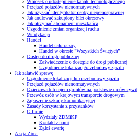
Wniosek o udostępnienie kanału technologicznego
Przejazd pojazdów nienormatywnych
Jak uzyskać identyfikator osoby niepełnosprawnej
Jak anulować zakupiony bilet okresowy
Jak otrzymać abonament mieszkańca
Uzgodnienie zmian organizacji ruchu
Windykacja
Handel
Handel całoroczny
Handel w okresie "Wszystkich Świętych"
Dostęp do drogi publicznej
Zaświadczenie o dostępie do drogi publicznej
Uzgodnienie lokalizacji/przebudowy zjazdu
Jak załatwić sprawę
Uzgodnienie lokalizacji lub przebudowy zjazdu
Przejazd pojazdów nienormatywnych
Dzierżawa lub najem gruntów na podstawie umów cywi
Przewóz osób w krajowym transporcie drogowym
Zgłoszenie szkody komunikacyjnej
Zasady korzystania z przystanków
O firmie
Wydziały ZDMiKP
Kontakt z nami
Zgłoś awarię
Akcja Zima