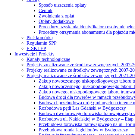
Sposób uiszczenia opłaty
Cennik
Zwolnienia z opłat
Opłaty dodatkowe
Procedury uzyskania identyfikatora osoby niepełn
Procedury otrzymania abonamentu dla pojazdu mi
Płać komórką
Regulamin SPP
E-SKLEP
Inwestycje i Projekty
Kanały technologiczne
Projekty zrealizowane ze środków zewnętrznych 2007-
Projekty realizowane ze środków zewnętrznych 2007-2
Projekty realizowane ze środków zewnętrznych 2021-2
Zakup nowoczesnego niskopodłogowego taboru tra
Zakup nowoczesnego, niskopodłogowego taboru tr
Zakup nowego, niskopodłogowego taboru tramwa
Budowa drogi dla rowerów w ramach przebudowy
Budowa i przebudowa dróg gminnych na terenie 
Rozbudowa pętli Las Gdański w Bydgoszczy
Budowa dwutorowego torowiska tramwajowego wzdłu
Rozbudowa ul. Nakielskiej w Bydgoszczy – Etap I
Przebudowa torowiska tramwajowego na ul. Toruń
Przebudowa ronda Jagiellonów w Bydgoszczy