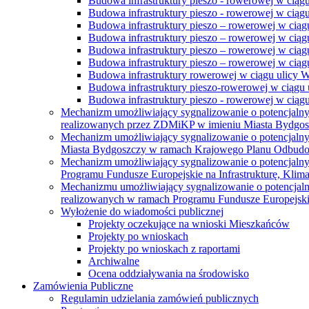
Budowa infrastruktury pieszo - rowerowej w ciąg
Budowa infrastruktury pieszo - rowerowej w ciąg
Budowa infrastruktury pieszo – rowerowej w ciąg
Budowa infrastruktury pieszo – rowerowej w ciągu
Budowa infrastruktury pieszo – rowerowej w ciągu
Budowa infrastruktury pieszo – rowerowej w ciągu
Budowa infrastruktury rowerowej w ciągu ulicy 
Budowa infrastruktury pieszo-rowerowej w ciągu u
Budowa infrastruktury pieszo - rowerowej w ciągu 
Mechanizm umożliwiający sygnalizowanie o potencjaln
realizowanych przez ZDMiKP w imieniu Miasta Bydgo
Mechanizm umożliwiający sygnalizowanie o potencjaln
Miasta Bydgoszczy w ramach Krajowego Planu Odbudo
Mechanizm umożliwiający sygnalizowanie o potencjaln
Programu Fundusze Europejskie na Infrastrukturę, Klim
Mechanizmu umożliwiający sygnalizowanie o potencjaln
realizowanych w ramach Programu Fundusze Europejskie
Wyłożenie do wiadomości publicznej
Projekty oczekujące na wnioski Mieszkańców
Projekty po wnioskach
Projekty po wnioskach z raportami
Archiwalne
Ocena oddziaływania na środowisko
Zamówienia Publiczne
Regulamin udzielania zamówień publicznych