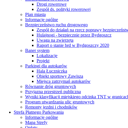
Drogi rowerowe
Zespół ds. polityki rowerowej
Plan miasta
Informacje ogólne
Bezpieczeństwo ruchu drogowego
Zespół do działań na rzecz poprawy bezpieczeńs
Hulajnogi - bezpiecznie przez Bydgoszcz
Uwaga na zwierzęta
Raport o stanie brd w Bydgoszczy 2020
Baner system
Lokalizacje
Projekt
Parkingi dla autokarów
Hala Łuczniczka
Obiekt sportowy Zawisza
Miejsca zatrzymań autokarów
Równanie dróg gruntowych
Przyjazna przestrzeń publiczna
Wyniki klasyfikacji miejskiego odcinka TNT w granicac
Program utwardzania ulic gruntowych
Remonty jezdni i chodników
Strefa Płatnego Parkowania
Informacje ogólne
Mapa Strefy
Opłaty