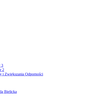
 3
r 2
 i Zwiększania Odporności
lą Bielicka