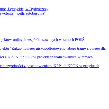
Curie, Łęczyckiej w Bydgoszczy
yzwolenia – pętla autobusowa)
rojektów unijnych współfinasowanych w ramach POIiŚ
projektu "Zakup nowego niskopodłogowego taboru tramwajowego dla
ości z KPON lub KPP w projektach realizowanych w ramach
nie niezgodności z postanowieniami KPP lub KPON w projektach