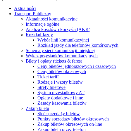
Aktualności
Transport Publiczny
Aktualności komunikacyjne
Informacje ogólne
Analiza kosztów i korzyści (AKK)
Rozkład Jazdy
Wybór linii komunikacyjnej
Rozkład jazdy dla telefonów komórkowych
Schematy sieci komunikacji miejskiej
Wykaz przystanków komunikacyjnych
Bilety i opłaty (tickets & fares)
Ceny biletów jednorazowych i czasowych
Ceny biletów okresowych
Ticket tariff
Rodzaje i wzory biletów
Strefy biletowe
System przesiadkowy AT
Opłaty dodatkowe i inne
Zasady kasowania biletów
Zakup biletu
Sieć sprzedaży biletów
Punkty sprzedaży biletów okresowych
Zakup biletów okresowych on-line
Zakup biletu przez telefon