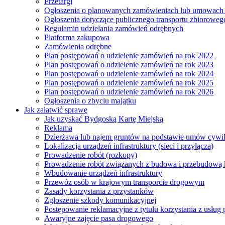
Przetargi
Ogłoszenia o planowanych zamówieniach lub umowac
Ogłoszenia dotyczące publicznego transportu zbioroweg
Regulamin udzielania zamówień odrębnych
Platforma zakupowa
Zamówienia odrębne
Plan postępowań o udzielenie zamówień na rok 2022
Plan postępowań o udzielenie zamówień na rok 2023
Plan postępowań o udzielenie zamówień na rok 2024
Plan postępowań o udzielenie zamówień na rok 2025
Plan postępowań o udzielenie zamówień na rok 2026
Ogłoszenia o zbyciu majątku
Jak załatwić sprawę
Jak uzyskać Bydgoską Kartę Miejską
Reklama
Dzierżawa lub najem gruntów na podstawie umów cywi
Lokalizacja urządzeń infrastruktury (sieci i przyłącza)
Prowadzenie robót (rozkopy)
Prowadzenie robót związanych z budowa i przebudową k
Wbudowanie urządzeń infrastruktury
Przewóz osób w krajowym transporcie drogowym
Zasady korzystania z przystanków
Zgłoszenie szkody komunikacyjnej
Postępowanie reklamacyjne z tytułu korzystania z usłu
Awaryjne zajęcie pasa drogowego