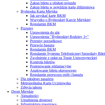
Zakup biletu u obsługi pojazdu
Zakup biletu w pojeździe kartą zbliżeniową
Bydgoska Karta Miejska
Jak uzyskać kartę BKM
Wszystko o Bydgoskiej Karcie Miejskiej
Regulamin BKM
Przepisy
Uprawnienia do ulg
Uprawnienia "Bydgoskiej Rodziny 3+"
Przepisy porządkowe
Przewóz bagażu
Regulamin BKM
Regulamin Systemu Telefonicznej Sprzedaży Bile
Zwolnienie z opłat na Trasie Uniwersyteckiej
Kontrola biletów
Postępowanie reklamacyjne
Anulowanie biletu okresowego
Regulamin przewozu osób i bagażu
Dla młodego pasażera
Metropolitalna Karta Uczniowska
Zdjęcia taboru
Drogi Miejskie
Aktualności
Utrudnienia drogowe
Infrastruktura rowerowa