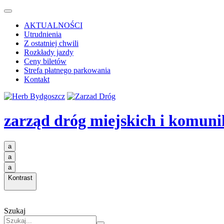
AKTUALNOŚCI
Utrudnienia
Z ostatniej chwili
Rozkłady jazdy
Ceny biletów
Strefa płatnego parkowania
Kontakt
zarząd dróg miejskich i komuni
a
a
a
Kontrast
Szukaj