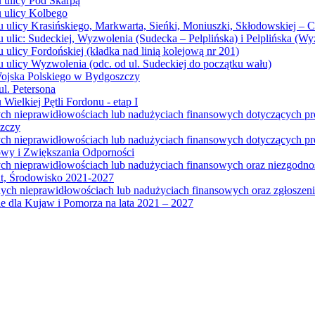
u ulicy Pod Skarpą
u ulicy Kolbego
u ulicy Krasińskiego, Markwarta, Sieńki, Moniuszki, Skłodowskiej – 
 ulic: Sudeckiej, Wyzwolenia (Sudecka – Pelplińska) i Pelplińska (W
 ulicy Fordońskiej (kładka nad linią kolejową nr 201)
 ulicy Wyzwolenia (odc. od ul. Sudeckiej do początku wału)
Wojska Polskiego w Bydgoszczy
l. Petersona
Wielkiej Pętli Fordonu - etap I
ych nieprawidłowościach lub nadużyciach finansowych dotyczących p
szczy
ych nieprawidłowościach lub nadużyciach finansowych dotyczących 
wy i Zwiększania Odporności
ych nieprawidłowościach lub nadużyciach finansowych oraz niezgodn
at, Środowisko 2021-2027
ych nieprawidłowościach lub nadużyciach finansowych oraz zgłosze
 dla Kujaw i Pomorza na lata 2021 – 2027