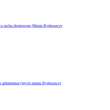
twa ruchu drogowego Miasta Bydgoszczy
h administracyjnych miasta Bydgoszczy