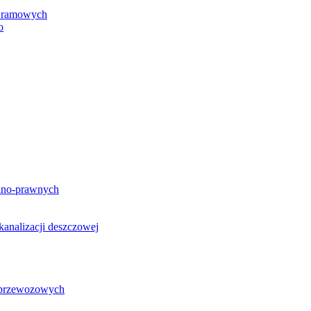
h ramowych
o
lno-prawnych
analizacji deszczowej
g przewozowych