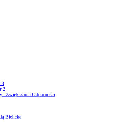
 3
r 2
 i Zwiększania Odporności
lą Bielicka