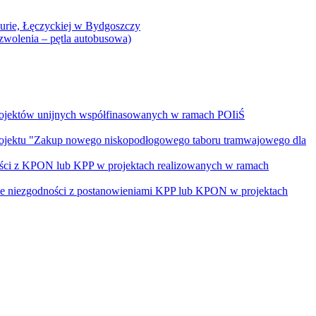
Curie, Łęczyckiej w Bydgoszczy
yzwolenia – pętla autobusowa)
rojektów unijnych współfinasowanych w ramach POIiŚ
projektu "Zakup nowego niskopodłogowego taboru tramwajowego dla
ości z KPON lub KPP w projektach realizowanych w ramach
nie niezgodności z postanowieniami KPP lub KPON w projektach