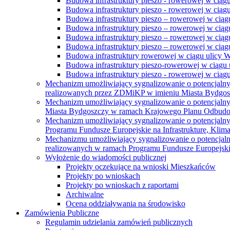
Budowa infrastruktury pieszo - rowerowej w ciąg
Budowa infrastruktury pieszo - rowerowej w ciąg
Budowa infrastruktury pieszo – rowerowej w ciąg
Budowa infrastruktury pieszo – rowerowej w ciągu
Budowa infrastruktury pieszo – rowerowej w ciągu
Budowa infrastruktury pieszo – rowerowej w ciągu
Budowa infrastruktury rowerowej w ciągu ulicy 
Budowa infrastruktury pieszo-rowerowej w ciągu u
Budowa infrastruktury pieszo - rowerowej w ciągu 
Mechanizm umożliwiający sygnalizowanie o potencjaln
realizowanych przez ZDMiKP w imieniu Miasta Bydgo
Mechanizm umożliwiający sygnalizowanie o potencjaln
Miasta Bydgoszczy w ramach Krajowego Planu Odbudo
Mechanizm umożliwiający sygnalizowanie o potencjaln
Programu Fundusze Europejskie na Infrastrukturę, Klim
Mechanizmu umożliwiający sygnalizowanie o potencjaln
realizowanych w ramach Programu Fundusze Europejskie
Wyłożenie do wiadomości publicznej
Projekty oczekujące na wnioski Mieszkańców
Projekty po wnioskach
Projekty po wnioskach z raportami
Archiwalne
Ocena oddziaływania na środowisko
Zamówienia Publiczne
Regulamin udzielania zamówień publicznych