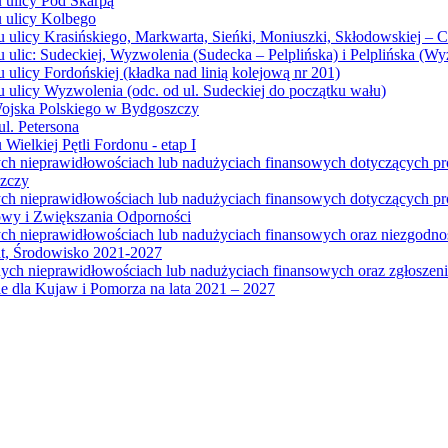
u ulicy Pod Skarpą
u ulicy Kolbego
u ulicy Krasińskiego, Markwarta, Sieńki, Moniuszki, Skłodowskiej – 
 ulic: Sudeckiej, Wyzwolenia (Sudecka – Pelplińska) i Pelplińska (W
 ulicy Fordońskiej (kładka nad linią kolejową nr 201)
 ulicy Wyzwolenia (odc. od ul. Sudeckiej do początku wału)
Wojska Polskiego w Bydgoszczy
l. Petersona
Wielkiej Pętli Fordonu - etap I
ych nieprawidłowościach lub nadużyciach finansowych dotyczących p
szczy
ych nieprawidłowościach lub nadużyciach finansowych dotyczących 
wy i Zwiększania Odporności
ych nieprawidłowościach lub nadużyciach finansowych oraz niezgodn
at, Środowisko 2021-2027
ych nieprawidłowościach lub nadużyciach finansowych oraz zgłosze
 dla Kujaw i Pomorza na lata 2021 – 2027