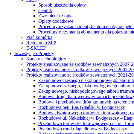
Sposób uiszczenia opłaty
Cennik
Zwolnienia z opłat
Opłaty dodatkowe
Procedury uzyskania identyfikatora osoby niepełn
Procedury otrzymania abonamentu dla pojazdu mi
Płać komórką
Regulamin SPP
E-SKLEP
Inwestycje i Projekty
Kanały technologiczne
Projekty zrealizowane ze środków zewnętrznych 2007-
Projekty realizowane ze środków zewnętrznych 2007-2
Projekty realizowane ze środków zewnętrznych 2021-2
Zakup nowoczesnego niskopodłogowego taboru tra
Zakup nowoczesnego, niskopodłogowego taboru tr
Zakup nowego, niskopodłogowego taboru tramwa
Budowa drogi dla rowerów w ramach przebudowy
Budowa i przebudowa dróg gminnych na terenie 
Rozbudowa pętli Las Gdański w Bydgoszczy
Budowa dwutorowego torowiska tramwajowego wzdłu
Rozbudowa ul. Nakielskiej w Bydgoszczy – Etap I
Przebudowa torowiska tramwajowego na ul. Toruń
Przebudowa ronda Jagiellonów w Bydgoszczy