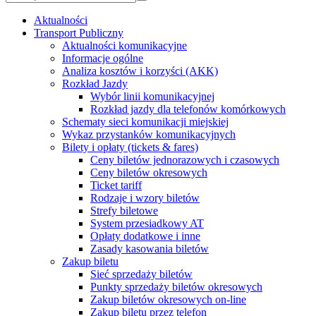
Aktualności
Transport Publiczny
Aktualności komunikacyjne
Informacje ogólne
Analiza kosztów i korzyści (AKK)
Rozkład Jazdy
Wybór linii komunikacyjnej
Rozkład jazdy dla telefonów komórkowych
Schematy sieci komunikacji miejskiej
Wykaz przystanków komunikacyjnych
Bilety i opłaty (tickets & fares)
Ceny biletów jednorazowych i czasowych
Ceny biletów okresowych
Ticket tariff
Rodzaje i wzory biletów
Strefy biletowe
System przesiadkowy AT
Opłaty dodatkowe i inne
Zasady kasowania biletów
Zakup biletu
Sieć sprzedaży biletów
Punkty sprzedaży biletów okresowych
Zakup biletów okresowych on-line
Zakup biletu przez telefon