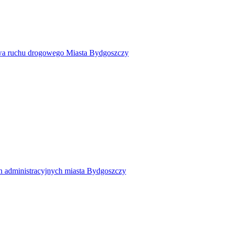
twa ruchu drogowego Miasta Bydgoszczy
h administracyjnych miasta Bydgoszczy