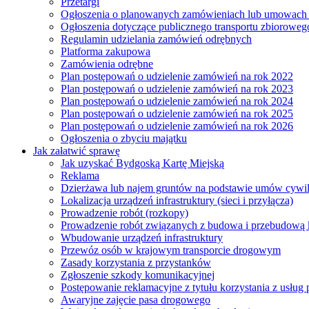
Przetargi
Ogłoszenia o planowanych zamówieniach lub umowac
Ogłoszenia dotyczące publicznego transportu zbioroweg
Regulamin udzielania zamówień odrębnych
Platforma zakupowa
Zamówienia odrębne
Plan postępowań o udzielenie zamówień na rok 2022
Plan postępowań o udzielenie zamówień na rok 2023
Plan postępowań o udzielenie zamówień na rok 2024
Plan postępowań o udzielenie zamówień na rok 2025
Plan postępowań o udzielenie zamówień na rok 2026
Ogłoszenia o zbyciu majątku
Jak załatwić sprawę
Jak uzyskać Bydgoską Kartę Miejską
Reklama
Dzierżawa lub najem gruntów na podstawie umów cywi
Lokalizacja urządzeń infrastruktury (sieci i przyłącza)
Prowadzenie robót (rozkopy)
Prowadzenie robót związanych z budowa i przebudową k
Wbudowanie urządzeń infrastruktury
Przewóz osób w krajowym transporcie drogowym
Zasady korzystania z przystanków
Zgłoszenie szkody komunikacyjnej
Postępowanie reklamacyjne z tytułu korzystania z usłu
Awaryjne zajęcie pasa drogowego