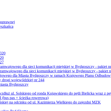
osprawnej
eszkańca
2020
020
027
mwajowego dla sieci komunikacji miejskiej w Bydgoszczy - pakiet nr
amwajowego dla sieci komunikacji miejskiej w Bydgoszczy - pakiet n
jowego dla Miasta Bydgoszczy w ramach Krajowego Planu Odbudowy
 drogi wojewódzkiej nr 244
miasta Bydgoszczy
ż ul. Solskiego od ronda Kujawskiego do pętli Bielicka wraz z pęt
 (bus pas + ścieżka rowerowa)
skiej na odcinku od ul. Kazimierza Wielkiego do zajezdni MZK