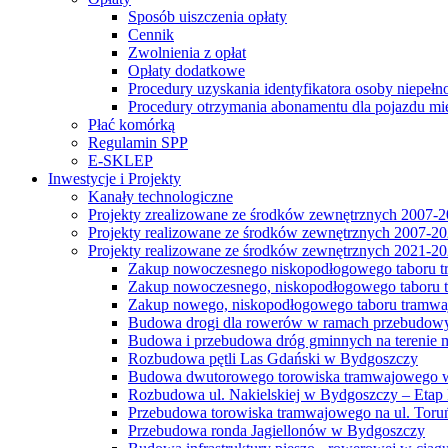
Sposób uiszczenia opłaty
Cennik
Zwolnienia z opłat
Opłaty dodatkowe
Procedury uzyskania identyfikatora osoby niepełn
Procedury otrzymania abonamentu dla pojazdu mi
Płać komórką
Regulamin SPP
E-SKLEP
Inwestycje i Projekty
Kanały technologiczne
Projekty zrealizowane ze środków zewnętrznych 2007-
Projekty realizowane ze środków zewnętrznych 2007-2
Projekty realizowane ze środków zewnętrznych 2021-2
Zakup nowoczesnego niskopodłogowego taboru tra
Zakup nowoczesnego, niskopodłogowego taboru tr
Zakup nowego, niskopodłogowego taboru tramwa
Budowa drogi dla rowerów w ramach przebudowy
Budowa i przebudowa dróg gminnych na terenie 
Rozbudowa pętli Las Gdański w Bydgoszczy
Budowa dwutorowego torowiska tramwajowego wzdłu
Rozbudowa ul. Nakielskiej w Bydgoszczy – Etap I
Przebudowa torowiska tramwajowego na ul. Toruń
Przebudowa ronda Jagiellonów w Bydgoszczy