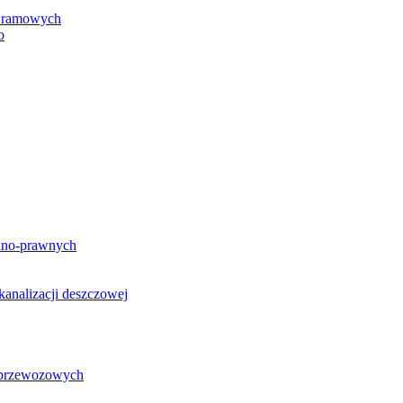
h ramowych
o
lno-prawnych
analizacji deszczowej
g przewozowych