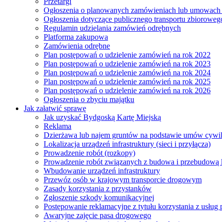
Przetargi
Ogłoszenia o planowanych zamówieniach lub umowac
Ogłoszenia dotyczące publicznego transportu zbioroweg
Regulamin udzielania zamówień odrębnych
Platforma zakupowa
Zamówienia odrębne
Plan postępowań o udzielenie zamówień na rok 2022
Plan postępowań o udzielenie zamówień na rok 2023
Plan postępowań o udzielenie zamówień na rok 2024
Plan postępowań o udzielenie zamówień na rok 2025
Plan postępowań o udzielenie zamówień na rok 2026
Ogłoszenia o zbyciu majątku
Jak załatwić sprawę
Jak uzyskać Bydgoską Kartę Miejską
Reklama
Dzierżawa lub najem gruntów na podstawie umów cywi
Lokalizacja urządzeń infrastruktury (sieci i przyłącza)
Prowadzenie robót (rozkopy)
Prowadzenie robót związanych z budowa i przebudową k
Wbudowanie urządzeń infrastruktury
Przewóz osób w krajowym transporcie drogowym
Zasady korzystania z przystanków
Zgłoszenie szkody komunikacyjnej
Postępowanie reklamacyjne z tytułu korzystania z usłu
Awaryjne zajęcie pasa drogowego