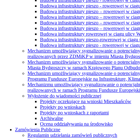
Budowa infrastruktury pieszo - rowerowej w ciąg
Budowa infrastruktury pieszo - rowerowej w ciąg
Budowa infrastruktury pieszo – rowerowej w ciąg
Budowa infrastruktury pieszo – rowerowej w ciągu
Budowa infrastruktury pieszo – rowerowej w ciągu
Budowa infrastruktury pieszo – rowerowej w ciągu
Budowa infrastruktury rowerowej w ciągu ulicy 
Budowa infrastruktury pieszo-rowerowej w ciągu u
Budowa infrastruktury pieszo - rowerowej w ciągu 
Mechanizm umożliwiający sygnalizowanie o potencjaln
realizowanych przez ZDMiKP w imieniu Miasta Bydgo
Mechanizm umożliwiający sygnalizowanie o potencjaln
Miasta Bydgoszczy w ramach Krajowego Planu Odbudo
Mechanizm umożliwiający sygnalizowanie o potencjaln
Programu Fundusze Europejskie na Infrastrukturę, Klim
Mechanizmu umożliwiający sygnalizowanie o potencjaln
realizowanych w ramach Programu Fundusze Europejskie
Wyłożenie do wiadomości publicznej
Projekty oczekujące na wnioski Mieszkańców
Projekty po wnioskach
Projekty po wnioskach z raportami
Archiwalne
Ocena oddziaływania na środowisko
Zamówienia Publiczne
Regulamin udzielania zamówień publicznych