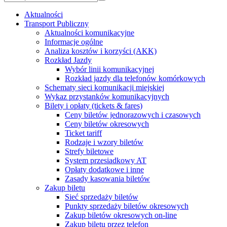
Aktualności
Transport Publiczny
Aktualności komunikacyjne
Informacje ogólne
Analiza kosztów i korzyści (AKK)
Rozkład Jazdy
Wybór linii komunikacyjnej
Rozkład jazdy dla telefonów komórkowych
Schematy sieci komunikacji miejskiej
Wykaz przystanków komunikacyjnych
Bilety i opłaty (tickets & fares)
Ceny biletów jednorazowych i czasowych
Ceny biletów okresowych
Ticket tariff
Rodzaje i wzory biletów
Strefy biletowe
System przesiadkowy AT
Opłaty dodatkowe i inne
Zasady kasowania biletów
Zakup biletu
Sieć sprzedaży biletów
Punkty sprzedaży biletów okresowych
Zakup biletów okresowych on-line
Zakup biletu przez telefon