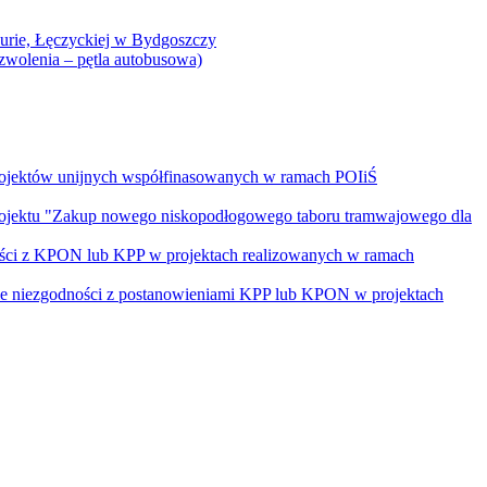
Curie, Łęczyckiej w Bydgoszczy
yzwolenia – pętla autobusowa)
rojektów unijnych współfinasowanych w ramach POIiŚ
projektu "Zakup nowego niskopodłogowego taboru tramwajowego dla
ości z KPON lub KPP w projektach realizowanych w ramach
nie niezgodności z postanowieniami KPP lub KPON w projektach