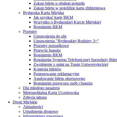
Zakup biletu u obsługi pojazdu
Zakup biletu w pojeździe kartą zbliżeniową
Bydgoska Karta Miejska
Jak uzyskać kartę BKM
Wszystko o Bydgoskiej Karcie Miejskiej
Regulamin BKM
Przepisy
Uprawnienia do ulg
Uprawnienia "Bydgoskiej Rodziny 3+"
Przepisy porządkowe
Przewóz bagażu
Regulamin BKM
Regulamin Systemu Telefonicznej Sprzedaży Bile
Zwolnienie z opłat na Trasie Uniwersyteckiej
Kontrola biletów
Postępowanie reklamacyjne
Anulowanie biletu okresowego
Regulamin przewozu osób i bagażu
Dla młodego pasażera
Metropolitalna Karta Uczniowska
Zdjęcia taboru
Drogi Miejskie
Aktualności
Utrudnienia drogowe
Infrastruktura rowerowa