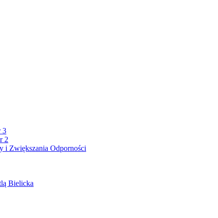
 3
r 2
 i Zwiększania Odporności
lą Bielicka