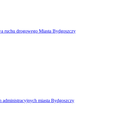
twa ruchu drogowego Miasta Bydgoszczy
h administracyjnych miasta Bydgoszczy