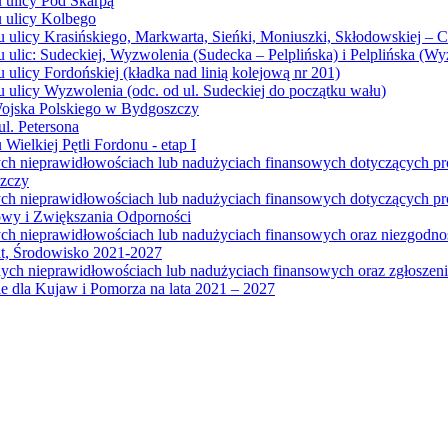
u ulicy Pod Skarpą
u ulicy Kolbego
u ulicy Krasińskiego, Markwarta, Sieńki, Moniuszki, Skłodowskiej – 
 ulic: Sudeckiej, Wyzwolenia (Sudecka – Pelplińska) i Pelplińska (W
 ulicy Fordońskiej (kładka nad linią kolejową nr 201)
 ulicy Wyzwolenia (odc. od ul. Sudeckiej do początku wału)
Wojska Polskiego w Bydgoszczy
l. Petersona
Wielkiej Pętli Fordonu - etap I
ych nieprawidłowościach lub nadużyciach finansowych dotyczących p
szczy
ych nieprawidłowościach lub nadużyciach finansowych dotyczących 
wy i Zwiększania Odporności
ych nieprawidłowościach lub nadużyciach finansowych oraz niezgodn
at, Środowisko 2021-2027
ych nieprawidłowościach lub nadużyciach finansowych oraz zgłosze
 dla Kujaw i Pomorza na lata 2021 – 2027