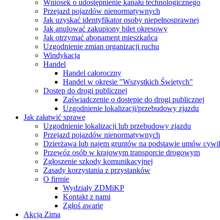
Wniosek o udostępnienie kanału technologicznego
Przejazd pojazdów nienormatywnych
Jak uzyskać identyfikator osoby niepełnosprawnej
Jak anulować zakupiony bilet okresowy
Jak otrzymać abonament mieszkańca
Uzgodnienie zmian organizacji ruchu
Windykacja
Handel
Handel całoroczny
Handel w okresie "Wszystkich Świętych"
Dostęp do drogi publicznej
Zaświadczenie o dostępie do drogi publicznej
Uzgodnienie lokalizacji/przebudowy zjazdu
Jak załatwić sprawę
Uzgodnienie lokalizacji lub przebudowy zjazdu
Przejazd pojazdów nienormatywnych
Dzierżawa lub najem gruntów na podstawie umów cywi
Przewóz osób w krajowym transporcie drogowym
Zgłoszenie szkody komunikacyjnej
Zasady korzystania z przystanków
O firmie
Wydziały ZDMiKP
Kontakt z nami
Zgłoś awarię
Akcja Zima