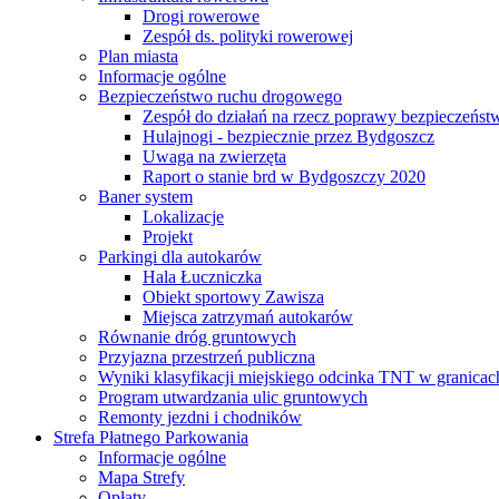
Drogi rowerowe
Zespół ds. polityki rowerowej
Plan miasta
Informacje ogólne
Bezpieczeństwo ruchu drogowego
Zespół do działań na rzecz poprawy bezpieczeńs
Hulajnogi - bezpiecznie przez Bydgoszcz
Uwaga na zwierzęta
Raport o stanie brd w Bydgoszczy 2020
Baner system
Lokalizacje
Projekt
Parkingi dla autokarów
Hala Łuczniczka
Obiekt sportowy Zawisza
Miejsca zatrzymań autokarów
Równanie dróg gruntowych
Przyjazna przestrzeń publiczna
Wyniki klasyfikacji miejskiego odcinka TNT w granicac
Program utwardzania ulic gruntowych
Remonty jezdni i chodników
Strefa Płatnego Parkowania
Informacje ogólne
Mapa Strefy
Opłaty