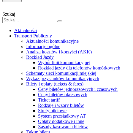
Szukaj
Aktualności
Transport Publiczny
Aktualności komunikacyjne
Informacje ogólne
Analiza kosztów i korzyści (AKK)
Rozkład Jazdy
Wybór linii komunikacyjnej
Rozkład jazdy dla telefonów komórkowych
Schematy sieci komunikacji miejskiej
Wykaz przystanków komunikacyjnych
Bilety i opłaty (tickets & fares)
Ceny biletów jednorazowych i czasowych
Ceny biletów okresowych
Ticket tariff
Rodzaje i wzory biletów
Strefy biletowe
System przesiadkowy AT
Opłaty dodatkowe i inne
Zasady kasowania biletów
Zakup biletu