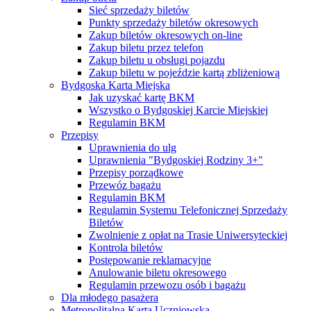
Sieć sprzedaży biletów
Punkty sprzedaży biletów okresowych
Zakup biletów okresowych on-line
Zakup biletu przez telefon
Zakup biletu u obsługi pojazdu
Zakup biletu w pojeździe kartą zbliżeniową
Bydgoska Karta Miejska
Jak uzyskać kartę BKM
Wszystko o Bydgoskiej Karcie Miejskiej
Regulamin BKM
Przepisy
Uprawnienia do ulg
Uprawnienia "Bydgoskiej Rodziny 3+"
Przepisy porządkowe
Przewóz bagażu
Regulamin BKM
Regulamin Systemu Telefonicznej Sprzedaży
Biletów
Zwolnienie z opłat na Trasie Uniwersyteckiej
Kontrola biletów
Postępowanie reklamacyjne
Anulowanie biletu okresowego
Regulamin przewozu osób i bagażu
Dla młodego pasażera
Metropolitalna Karta Uczniowska