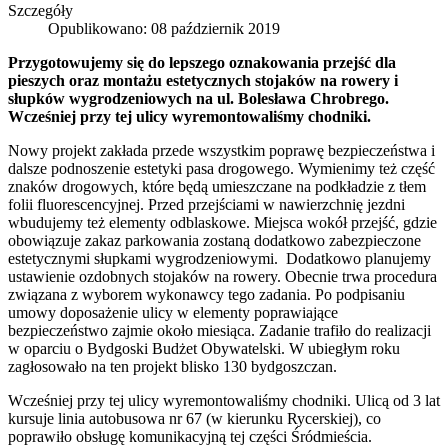
Szczegóły
Opublikowano: 08 październik 2019
Przygotowujemy się do lepszego oznakowania przejść dla
pieszych oraz montażu estetycznych stojaków na rowery i
słupków wygrodzeniowych na ul. Bolesława Chrobrego.
Wcześniej przy tej ulicy wyremontowaliśmy chodniki.
Nowy projekt zakłada przede wszystkim poprawę bezpieczeństwa i
dalsze podnoszenie estetyki pasa drogowego. Wymienimy też część
znaków drogowych, które będą umieszczane na podkładzie z tłem
folii fluorescencyjnej. Przed przejściami w nawierzchnię jezdni
wbudujemy też elementy odblaskowe. Miejsca wokół przejść, gdzie
obowiązuje zakaz parkowania zostaną dodatkowo zabezpieczone
estetycznymi słupkami wygrodzeniowymi. Dodatkowo planujemy
ustawienie ozdobnych stojaków na rowery. Obecnie trwa procedura
związana z wyborem wykonawcy tego zadania. Po podpisaniu
umowy doposażenie ulicy w elementy poprawiające
bezpieczeństwo zajmie około miesiąca. Zadanie trafiło do realizacji
w oparciu o Bydgoski Budżet Obywatelski. W ubiegłym roku
zagłosowało na ten projekt blisko 130 bydgoszczan.
Wcześniej przy tej ulicy wyremontowaliśmy chodniki. Ulicą od 3 lat
kursuje linia autobusowa nr 67 (w kierunku Rycerskiej), co
poprawiło obsługę komunikacyjną tej części Śródmieścia.