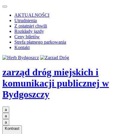
AKTUALNOŚCI
Utrudnienia
Z ostatniej chwili
Rozkłady jazdy
Ceny biletów
Strefa płatnego parkowania
Kontakt
zarząd dróg miejskich i
komunikacji publicznej
w
Bydgoszczy
a
a
a
Kontrast