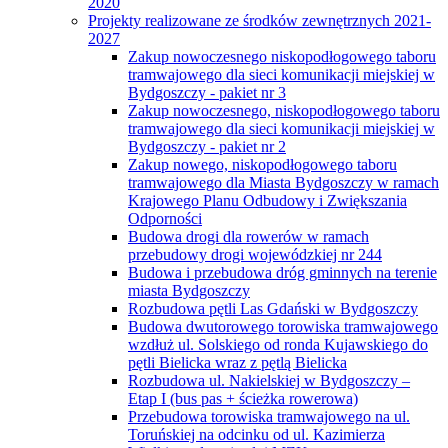
2020
Projekty realizowane ze środków zewnętrznych 2021-
2027
Zakup nowoczesnego niskopodłogowego taboru
tramwajowego dla sieci komunikacji miejskiej w
Bydgoszczy - pakiet nr 3
Zakup nowoczesnego, niskopodłogowego taboru
tramwajowego dla sieci komunikacji miejskiej w
Bydgoszczy - pakiet nr 2
Zakup nowego, niskopodłogowego taboru
tramwajowego dla Miasta Bydgoszczy w ramach
Krajowego Planu Odbudowy i Zwiększania
Odporności
Budowa drogi dla rowerów w ramach
przebudowy drogi wojewódzkiej nr 244
Budowa i przebudowa dróg gminnych na terenie
miasta Bydgoszczy
Rozbudowa pętli Las Gdański w Bydgoszczy
Budowa dwutorowego torowiska tramwajowego
wzdłuż ul. Solskiego od ronda Kujawskiego do
pętli Bielicka wraz z pętlą Bielicka
Rozbudowa ul. Nakielskiej w Bydgoszczy –
Etap I (bus pas + ścieżka rowerowa)
Przebudowa torowiska tramwajowego na ul.
Toruńskiej na odcinku od ul. Kazimierza