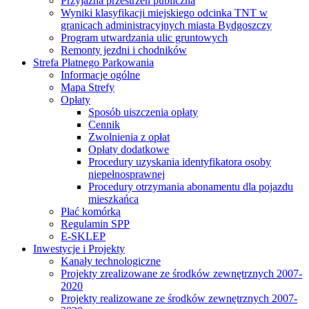
Przyjazna przestrzeń publiczna
Wyniki klasyfikacji miejskiego odcinka TNT w
granicach administracyjnych miasta Bydgoszczy
Program utwardzania ulic gruntowych
Remonty jezdni i chodników
Strefa Płatnego Parkowania
Informacje ogólne
Mapa Strefy
Opłaty
Sposób uiszczenia opłaty
Cennik
Zwolnienia z opłat
Opłaty dodatkowe
Procedury uzyskania identyfikatora osoby
niepełnosprawnej
Procedury otrzymania abonamentu dla pojazdu
mieszkańca
Płać komórką
Regulamin SPP
E-SKLEP
Inwestycje i Projekty
Kanały technologiczne
Projekty zrealizowane ze środków zewnętrznych 2007-
2020
Projekty realizowane ze środków zewnętrznych 2007-