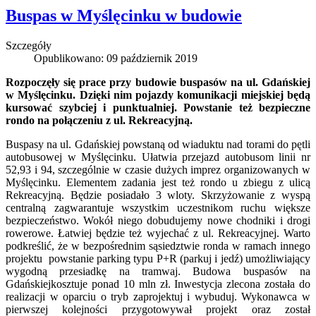
Buspas w Myślęcinku w budowie
Szczegóły
Opublikowano: 09 październik 2019
Rozpoczęły się prace przy budowie buspasów na ul. Gdańskiej
w Myślęcinku. Dzięki nim pojazdy komunikacji miejskiej będą
kursować szybciej i punktualniej. Powstanie też bezpieczne
rondo na połączeniu z ul. Rekreacyjną.
Buspasy na ul. Gdańskiej powstaną od wiaduktu nad torami do pętli
autobusowej w Myślęcinku. Ułatwia przejazd autobusom linii nr
52,93 i 94, szczególnie w czasie dużych imprez organizowanych w
Myślęcinku. Elementem zadania jest też rondo u zbiegu z ulicą
Rekreacyjną. Będzie posiadało 3 wloty. Skrzyżowanie z wyspą
centralną zagwarantuje wszystkim uczestnikom ruchu większe
bezpieczeństwo. Wokół niego dobudujemy nowe chodniki i drogi
rowerowe. Łatwiej będzie też wyjechać z ul. Rekreacyjnej. Warto
podkreślić, że w bezpośrednim sąsiedztwie ronda w ramach innego
projektu powstanie parking typu P+R (parkuj i jedź) umożliwiający
wygodną przesiadkę na tramwaj. Budowa buspasów na
Gdańskiejkosztuje ponad 10 mln zł. Inwestycja zlecona została do
realizacji w oparciu o tryb zaprojektuj i wybuduj. Wykonawca w
pierwszej kolejności przygotowywał projekt oraz został