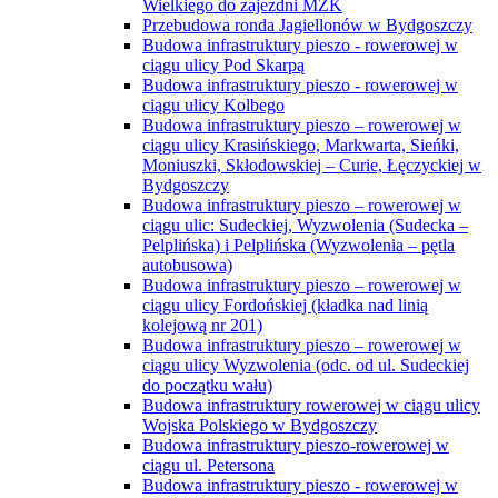
Wielkiego do zajezdni MZK
Przebudowa ronda Jagiellonów w Bydgoszczy
Budowa infrastruktury pieszo - rowerowej w
ciągu ulicy Pod Skarpą
Budowa infrastruktury pieszo - rowerowej w
ciągu ulicy Kolbego
Budowa infrastruktury pieszo – rowerowej w
ciągu ulicy Krasińskiego, Markwarta, Sieńki,
Moniuszki, Skłodowskiej – Curie, Łęczyckiej w
Bydgoszczy
Budowa infrastruktury pieszo – rowerowej w
ciągu ulic: Sudeckiej, Wyzwolenia (Sudecka –
Pelplińska) i Pelplińska (Wyzwolenia – pętla
autobusowa)
Budowa infrastruktury pieszo – rowerowej w
ciągu ulicy Fordońskiej (kładka nad linią
kolejową nr 201)
Budowa infrastruktury pieszo – rowerowej w
ciągu ulicy Wyzwolenia (odc. od ul. Sudeckiej
do początku wału)
Budowa infrastruktury rowerowej w ciągu ulicy
Wojska Polskiego w Bydgoszczy
Budowa infrastruktury pieszo-rowerowej w
ciągu ul. Petersona
Budowa infrastruktury pieszo - rowerowej w