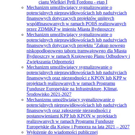
ciągu Wielkiej Pętli Fordonu - etap I
Mechanizm umożliwiający sygnalizowanie o
potencjalnych nieprawidłowościach lub nadużyciach
finansowych dotyczących projektów unijnych
współfinasowanych w ramach POIiŚ realizowanych
przez ZDMiKP w imieniu Miasta Bydgoszczy
Mechanizm umożliwiający sygnalizowanie o
potencjalnych nieprawidłowościach lub nadużyciach
finansowych dotyczących projektu "Zakup nowego
niskopodłogowego taboru tramwajowego dla Miasta
Bydgoszczy w ramach Krajowego Planu Odbudowy i
Zwiększania Odporności
Mechanizm umożliwiający sygnalizowanie o
potencjalnych nieprawidłowościach lub nadużyciach
finansowych oraz niezgodności z KPON lub KPP w
projektach realizowanych w ramach Programu
Fundusze Europejskie na Infrastrukturę, Klimat,
Środowisko 2021-2027
Mechanizmu umożliwiający sygnalizowanie o
potencjalnych nieprawidłowościach lub nadużyciach
finansowych oraz zgłoszenie niezgodności z
postanowieniami KPP lub KPON w projektach
realizowanych w ramach Programu Fundusze
Europejskie dla Kujaw i Pomorza na lata 2021 – 2027
Wyłożenie do wiadomości publicznej