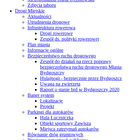
Zdjęcia taboru
Drogi Miejskie
Aktualności
Utrudnienia drogowe
Infrastruktura rowerowa
Drogi rowerowe
Zespół ds. polityki rowerowej
Plan miasta
Informacje ogólne
Bezpieczeństwo ruchu drogowego
Zespół do działań na rzecz poprawy
bezpieczeństwa ruchu drogowego Miasta
Bydgoszczy
Hulajnogi - bezpiecznie przez Bydgoszcz
Uwaga na zwierzęta
Raport o stanie brd w Bydgoszczy 2020
Baner system
Lokalizacje
Projekt
Parkingi dla autokarów
Hala Łuczniczka
Obiekt sportowy Zawisza
Miejsca zatrzymań autokarów
Równanie dróg gruntowych