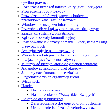
cywilno-prawnych
Lokalizacja urządzeń infrastruktury (sieci i przyłącza)
Prowadzenie robót (rozkopy)
Prowadzenie robót związanych z budowa i
przebudową kanalizacji deszczowej
Wbudowanie urządzeń infrastruktury
Przewóz osób w krajowym transporcie drogowym
Zasady korzystania z przystanków
Zgłoszenie szkody komunikacyjnej
Postępowanie reklamacyjne z tytułu korzystania z usług
przewozowych
Awaryjne zajęcie pasa drogowego
Wniosek o udostępnienie kanału technologicznego
Przejazd pojazdów nienormatywnych
Jak uzyskać identyfikator osoby niepełnosprawnej
Jak anulować zakupiony bilet okresowy
Jak otrzymać abonament mieszkańca
Uzgodnienie zmian organizacji ruchu
Windykacja
Handel
Handel całoroczny
Handel w okresie "Wszystkich Świętych"
Dostęp do drogi publicznej
Zaświadczenie o dostępie do drogi publicznej
Uzgodnienie lokalizacji/przebudowy zjazdu