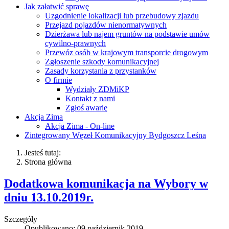
Jak załatwić sprawę
Uzgodnienie lokalizacji lub przebudowy zjazdu
Przejazd pojazdów nienormatywnych
Dzierżawa lub najem gruntów na podstawie umów
cywilno-prawnych
Przewóz osób w krajowym transporcie drogowym
Zgłoszenie szkody komunikacyjnej
Zasady korzystania z przystanków
O firmie
Wydziały ZDMiKP
Kontakt z nami
Zgłoś awarię
Akcja Zima
Akcja Zima - On-line
Zintegrowany Węzeł Komunikacyjny Bydgoszcz Leśna
Jesteś tutaj:
Strona główna
Dodatkowa komunikacja na Wybory w
dniu 13.10.2019r.
Szczegóły
Opublikowano: 09 październik 2019