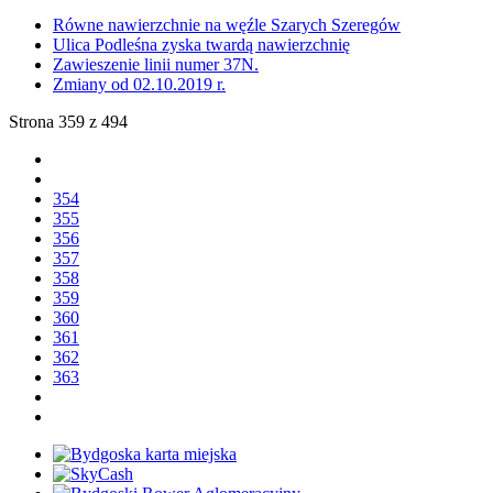
Równe nawierzchnie na węźle Szarych Szeregów
Ulica Podleśna zyska twardą nawierzchnię
Zawieszenie linii numer 37N.
Zmiany od 02.10.2019 r.
Strona 359 z 494
354
355
356
357
358
359
360
361
362
363