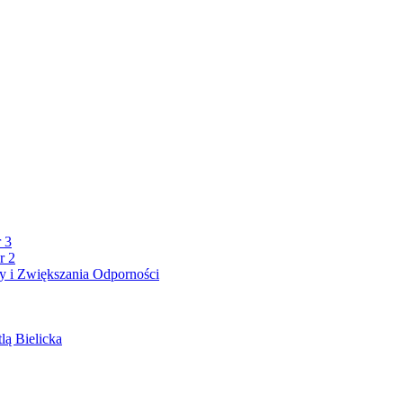
 3
r 2
 i Zwiększania Odporności
lą Bielicka