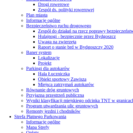
Drogi rowerowe
Zespół ds. polityki rowerowej
Plan miasta
Informacje ogólne
Bezpieczeństwo ruchu drogowego
Zespół do działań na rzecz poprawy bezpieczeńs
Hulajnogi - bezpiecznie przez Bydgoszcz
Uwaga na zwierzęta
Raport o stanie brd w Bydgoszczy 2020
Baner system
Lokalizacje
Projekt
Parkingi dla autokarów
Hala Łuczniczka
Obiekt sportowy Zawisza
Miejsca zatrzymań autokarów
Równanie dróg gruntowych
Przyjazna przestrzeń publiczna
Wyniki klasyfikacji miejskiego odcinka TNT w granicac
Program utwardzania ulic gruntowych
Remonty jezdni i chodników
Strefa Płatnego Parkowania
Informacje ogólne
Mapa Strefy
Opłaty