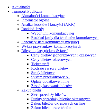
Aktualności
Transport Publiczny
Aktualności komunikacyjne
Informacje ogólne
Analiza kosztów i korzyści (AKK)
Rozkład Jazdy
Wybór linii komunikacyjnej
Rozkład jazdy dla telefonów komórkowych
Schematy sieci komunikacji miejskiej
Wykaz przystanków komunikacyjnych
Bilety i opłaty (tickets & fares)
Ceny biletów jednorazowych i czasowych
Ceny biletów okresowych
Ticket tariff
Rodzaje i wzory biletów
Strefy biletowe
System przesiadkowy AT
Opłaty dodatkowe i inne
Zasady kasowania biletów
Zakup biletu
Sieć sprzedaży biletów
Punkty sprzedaży biletów okresowych
Zakup biletów okresowych on-line
Zakup biletu przez telefon