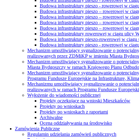
Budowa infrastruktury pieszo - rowerowej w ciąg
Budowa infrastruktury pieszo - rowerowej w ciąg
Budowa infrastruktury pieszo – rowerowej w ciąg
Budowa infrastruktury pieszo – rowerowej w ciągu
Budowa infrastruktury pieszo – rowerowej w ciągu
Budowa infrastruktury pieszo – rowerowej w ciągu
Budowa infrastruktury rowerowej w ciągu ulicy 
Budowa infrastruktury pieszo-rowerowej w ciągu u
Budowa infrastruktury pieszo - rowerowej w ciągu 
Mechanizm umożliwiający sygnalizowanie o potencjaln
realizowanych przez ZDMiKP w imieniu Miasta Bydgo
Mechanizm umożliwiający sygnalizowanie o potencjaln
Miasta Bydgoszczy w ramach Krajowego Planu Odbudo
Mechanizm umożliwiający sygnalizowanie o potencjaln
Programu Fundusze Europejskie na Infrastrukturę, Klim
Mechanizmu umożliwiający sygnalizowanie o potencjaln
realizowanych w ramach Programu Fundusze Europejskie
Wyłożenie do wiadomości publicznej
Projekty oczekujące na wnioski Mieszkańców
Projekty po wnioskach
Projekty po wnioskach z raportami
Archiwalne
Ocena oddziaływania na środowisko
Zamówienia Publiczne
Regulamin udzielania zamówień publicznych