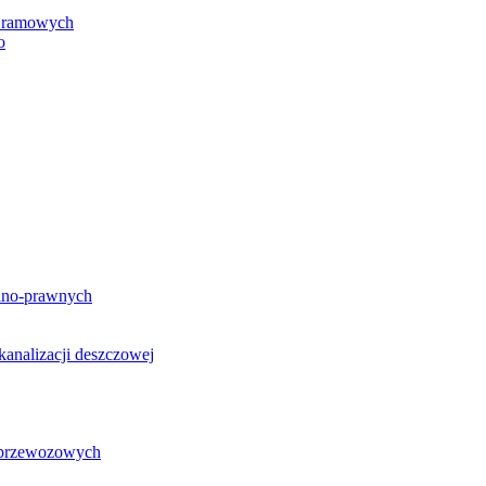
h ramowych
o
lno-prawnych
analizacji deszczowej
g przewozowych