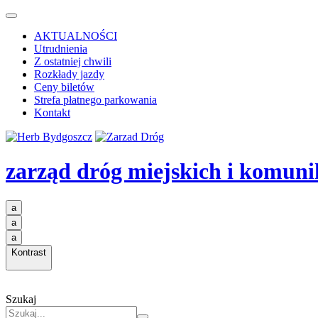
AKTUALNOŚCI
Utrudnienia
Z ostatniej chwili
Rozkłady jazdy
Ceny biletów
Strefa płatnego parkowania
Kontakt
zarząd dróg miejskich i komuni
a
a
a
Kontrast
Szukaj