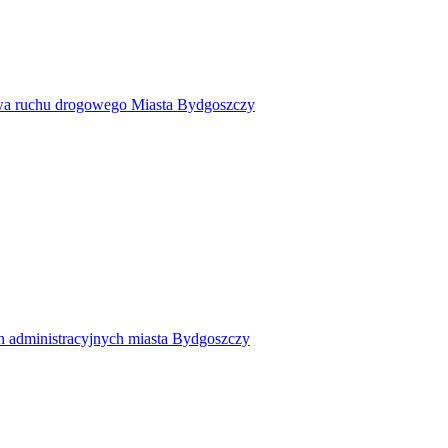
twa ruchu drogowego Miasta Bydgoszczy
h administracyjnych miasta Bydgoszczy