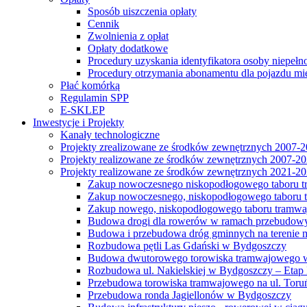
Sposób uiszczenia opłaty
Cennik
Zwolnienia z opłat
Opłaty dodatkowe
Procedury uzyskania identyfikatora osoby niepełn
Procedury otrzymania abonamentu dla pojazdu mi
Płać komórką
Regulamin SPP
E-SKLEP
Inwestycje i Projekty
Kanały technologiczne
Projekty zrealizowane ze środków zewnętrznych 2007-
Projekty realizowane ze środków zewnętrznych 2007-2
Projekty realizowane ze środków zewnętrznych 2021-2
Zakup nowoczesnego niskopodłogowego taboru tra
Zakup nowoczesnego, niskopodłogowego taboru tr
Zakup nowego, niskopodłogowego taboru tramwa
Budowa drogi dla rowerów w ramach przebudowy
Budowa i przebudowa dróg gminnych na terenie 
Rozbudowa pętli Las Gdański w Bydgoszczy
Budowa dwutorowego torowiska tramwajowego wzdłu
Rozbudowa ul. Nakielskiej w Bydgoszczy – Etap I
Przebudowa torowiska tramwajowego na ul. Toruń
Przebudowa ronda Jagiellonów w Bydgoszczy