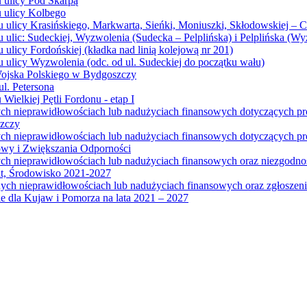
u ulicy Pod Skarpą
u ulicy Kolbego
u ulicy Krasińskiego, Markwarta, Sieńki, Moniuszki, Skłodowskiej – 
 ulic: Sudeckiej, Wyzwolenia (Sudecka – Pelplińska) i Pelplińska (W
 ulicy Fordońskiej (kładka nad linią kolejową nr 201)
 ulicy Wyzwolenia (odc. od ul. Sudeckiej do początku wału)
Wojska Polskiego w Bydgoszczy
l. Petersona
Wielkiej Pętli Fordonu - etap I
ych nieprawidłowościach lub nadużyciach finansowych dotyczących p
szczy
ych nieprawidłowościach lub nadużyciach finansowych dotyczących 
wy i Zwiększania Odporności
ych nieprawidłowościach lub nadużyciach finansowych oraz niezgodn
at, Środowisko 2021-2027
ych nieprawidłowościach lub nadużyciach finansowych oraz zgłosze
 dla Kujaw i Pomorza na lata 2021 – 2027