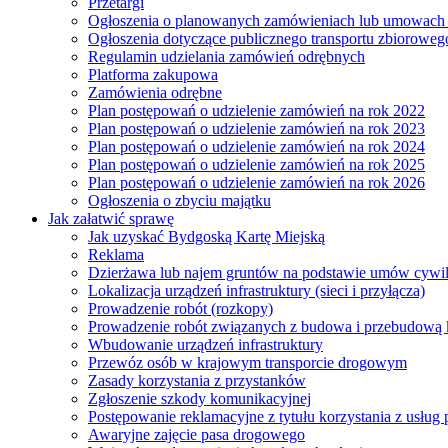
Przetargi
Ogłoszenia o planowanych zamówieniach lub umowac
Ogłoszenia dotyczące publicznego transportu zbioroweg
Regulamin udzielania zamówień odrębnych
Platforma zakupowa
Zamówienia odrębne
Plan postępowań o udzielenie zamówień na rok 2022
Plan postępowań o udzielenie zamówień na rok 2023
Plan postępowań o udzielenie zamówień na rok 2024
Plan postępowań o udzielenie zamówień na rok 2025
Plan postępowań o udzielenie zamówień na rok 2026
Ogłoszenia o zbyciu majątku
Jak załatwić sprawę
Jak uzyskać Bydgoską Kartę Miejską
Reklama
Dzierżawa lub najem gruntów na podstawie umów cywi
Lokalizacja urządzeń infrastruktury (sieci i przyłącza)
Prowadzenie robót (rozkopy)
Prowadzenie robót związanych z budowa i przebudową k
Wbudowanie urządzeń infrastruktury
Przewóz osób w krajowym transporcie drogowym
Zasady korzystania z przystanków
Zgłoszenie szkody komunikacyjnej
Postępowanie reklamacyjne z tytułu korzystania z usłu
Awaryjne zajęcie pasa drogowego