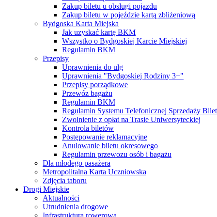
Zakup biletu u obsługi pojazdu
Zakup biletu w pojeździe kartą zbliżeniową
Bydgoska Karta Miejska
Jak uzyskać kartę BKM
Wszystko o Bydgoskiej Karcie Miejskiej
Regulamin BKM
Przepisy
Uprawnienia do ulg
Uprawnienia "Bydgoskiej Rodziny 3+"
Przepisy porządkowe
Przewóz bagażu
Regulamin BKM
Regulamin Systemu Telefonicznej Sprzedaży Bile
Zwolnienie z opłat na Trasie Uniwersyteckiej
Kontrola biletów
Postępowanie reklamacyjne
Anulowanie biletu okresowego
Regulamin przewozu osób i bagażu
Dla młodego pasażera
Metropolitalna Karta Uczniowska
Zdjęcia taboru
Drogi Miejskie
Aktualności
Utrudnienia drogowe
Infrastruktura rowerowa