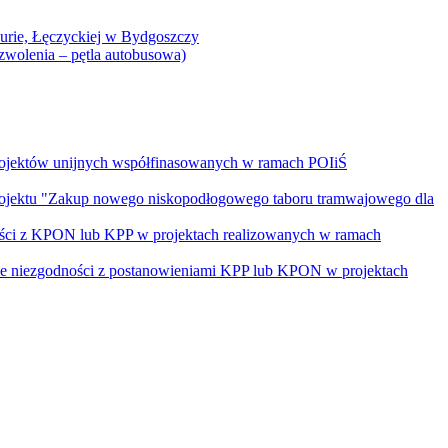
Curie, Łęczyckiej w Bydgoszczy
yzwolenia – pętla autobusowa)
rojektów unijnych współfinasowanych w ramach POIiŚ
projektu "Zakup nowego niskopodłogowego taboru tramwajowego dla
ości z KPON lub KPP w projektach realizowanych w ramach
nie niezgodności z postanowieniami KPP lub KPON w projektach