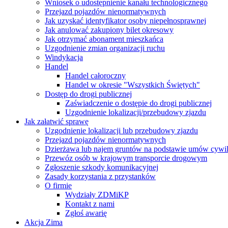
Wniosek o udostępnienie kanału technologicznego
Przejazd pojazdów nienormatywnych
Jak uzyskać identyfikator osoby niepełnosprawnej
Jak anulować zakupiony bilet okresowy
Jak otrzymać abonament mieszkańca
Uzgodnienie zmian organizacji ruchu
Windykacja
Handel
Handel całoroczny
Handel w okresie "Wszystkich Świętych"
Dostęp do drogi publicznej
Zaświadczenie o dostępie do drogi publicznej
Uzgodnienie lokalizacji/przebudowy zjazdu
Jak załatwić sprawę
Uzgodnienie lokalizacji lub przebudowy zjazdu
Przejazd pojazdów nienormatywnych
Dzierżawa lub najem gruntów na podstawie umów cywi
Przewóz osób w krajowym transporcie drogowym
Zgłoszenie szkody komunikacyjnej
Zasady korzystania z przystanków
O firmie
Wydziały ZDMiKP
Kontakt z nami
Zgłoś awarię
Akcja Zima