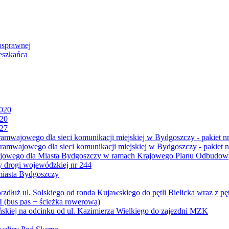
osprawnej
eszkańca
2020
020
027
mwajowego dla sieci komunikacji miejskiej w Bydgoszczy - pakiet nr
amwajowego dla sieci komunikacji miejskiej w Bydgoszczy - pakiet n
jowego dla Miasta Bydgoszczy w ramach Krajowego Planu Odbudowy
 drogi wojewódzkiej nr 244
miasta Bydgoszczy
ż ul. Solskiego od ronda Kujawskiego do pętli Bielicka wraz z pęt
 (bus pas + ścieżka rowerowa)
skiej na odcinku od ul. Kazimierza Wielkiego do zajezdni MZK