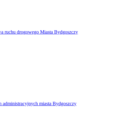
twa ruchu drogowego Miasta Bydgoszczy
h administracyjnych miasta Bydgoszczy