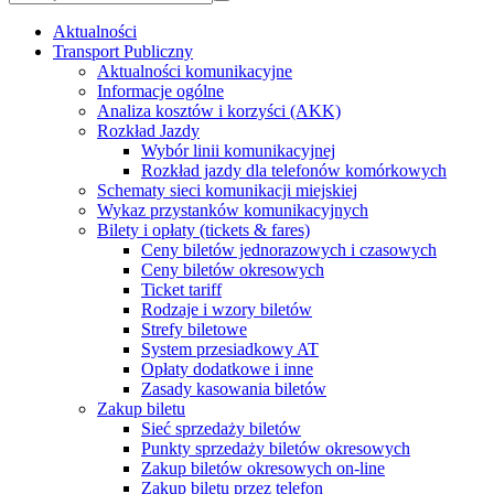
Aktualności
Transport Publiczny
Aktualności komunikacyjne
Informacje ogólne
Analiza kosztów i korzyści (AKK)
Rozkład Jazdy
Wybór linii komunikacyjnej
Rozkład jazdy dla telefonów komórkowych
Schematy sieci komunikacji miejskiej
Wykaz przystanków komunikacyjnych
Bilety i opłaty (tickets & fares)
Ceny biletów jednorazowych i czasowych
Ceny biletów okresowych
Ticket tariff
Rodzaje i wzory biletów
Strefy biletowe
System przesiadkowy AT
Opłaty dodatkowe i inne
Zasady kasowania biletów
Zakup biletu
Sieć sprzedaży biletów
Punkty sprzedaży biletów okresowych
Zakup biletów okresowych on-line
Zakup biletu przez telefon