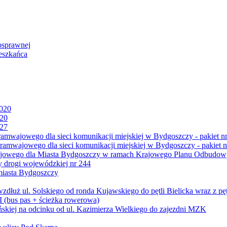
osprawnej
eszkańca
2020
020
027
mwajowego dla sieci komunikacji miejskiej w Bydgoszczy - pakiet nr
amwajowego dla sieci komunikacji miejskiej w Bydgoszczy - pakiet n
jowego dla Miasta Bydgoszczy w ramach Krajowego Planu Odbudowy
 drogi wojewódzkiej nr 244
miasta Bydgoszczy
ż ul. Solskiego od ronda Kujawskiego do pętli Bielicka wraz z pęt
 (bus pas + ścieżka rowerowa)
skiej na odcinku od ul. Kazimierza Wielkiego do zajezdni MZK