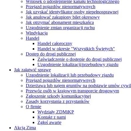
Wniosek o udostępnienie kanału technologicznego
Przejazd pojazdów nienormatywnych
Jak uzyskać identyfikator osoby niepełnosprawnej
Jak anulować zakupiony bilet okresowy
Jak otrzymać abonament mieszkańca
Uzgodnienie zmian organizacji ruchu
Windykacja
Handel
Handel całoroczny
Handel w okresie "Wszystkich Świętych"
Dostęp do drogi publicznej
Zaświadczenie o dostępie do drogi publicznej
Uzgodnienie lokalizacji/przebudowy zjazdu
Jak załatwić sprawę
Uzgodnienie lokalizacji lub przebudowy zjazdu
Przejazd pojazdów nienormatywnych
Dzierżawa lub najem gruntów na podstawie umów cywi
Przewóz osób w krajowym transporcie drogowym
Zgłoszenie szkody komunikacyjnej
Zasady korzystania z przystanków
O firmie
Wydziały ZDMiKP
Kontakt z nami
Zgłoś awarię
Akcja Zima