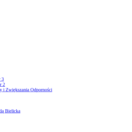
 3
r 2
 i Zwiększania Odporności
lą Bielicka