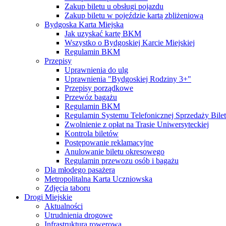
Zakup biletu u obsługi pojazdu
Zakup biletu w pojeździe kartą zbliżeniową
Bydgoska Karta Miejska
Jak uzyskać kartę BKM
Wszystko o Bydgoskiej Karcie Miejskiej
Regulamin BKM
Przepisy
Uprawnienia do ulg
Uprawnienia "Bydgoskiej Rodziny 3+"
Przepisy porządkowe
Przewóz bagażu
Regulamin BKM
Regulamin Systemu Telefonicznej Sprzedaży Bile
Zwolnienie z opłat na Trasie Uniwersyteckiej
Kontrola biletów
Postępowanie reklamacyjne
Anulowanie biletu okresowego
Regulamin przewozu osób i bagażu
Dla młodego pasażera
Metropolitalna Karta Uczniowska
Zdjęcia taboru
Drogi Miejskie
Aktualności
Utrudnienia drogowe
Infrastruktura rowerowa