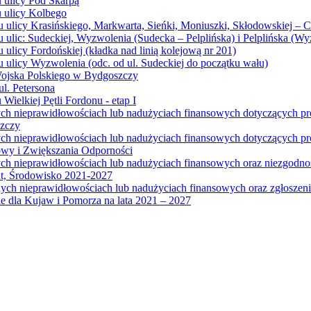
u ulicy Pod Skarpą
u ulicy Kolbego
u ulicy Krasińskiego, Markwarta, Sieńki, Moniuszki, Skłodowskiej – 
 ulic: Sudeckiej, Wyzwolenia (Sudecka – Pelplińska) i Pelplińska (W
 ulicy Fordońskiej (kładka nad linią kolejową nr 201)
 ulicy Wyzwolenia (odc. od ul. Sudeckiej do początku wału)
Wojska Polskiego w Bydgoszczy
l. Petersona
Wielkiej Pętli Fordonu - etap I
ych nieprawidłowościach lub nadużyciach finansowych dotyczących p
szczy
ych nieprawidłowościach lub nadużyciach finansowych dotyczących 
wy i Zwiększania Odporności
ych nieprawidłowościach lub nadużyciach finansowych oraz niezgodn
at, Środowisko 2021-2027
ych nieprawidłowościach lub nadużyciach finansowych oraz zgłosze
 dla Kujaw i Pomorza na lata 2021 – 2027