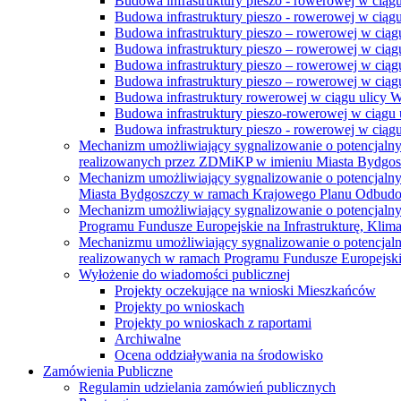
Budowa infrastruktury pieszo - rowerowej w ciąg
Budowa infrastruktury pieszo - rowerowej w ciąg
Budowa infrastruktury pieszo – rowerowej w ciąg
Budowa infrastruktury pieszo – rowerowej w ciągu
Budowa infrastruktury pieszo – rowerowej w ciągu
Budowa infrastruktury pieszo – rowerowej w ciągu
Budowa infrastruktury rowerowej w ciągu ulicy 
Budowa infrastruktury pieszo-rowerowej w ciągu u
Budowa infrastruktury pieszo - rowerowej w ciągu 
Mechanizm umożliwiający sygnalizowanie o potencjaln
realizowanych przez ZDMiKP w imieniu Miasta Bydgo
Mechanizm umożliwiający sygnalizowanie o potencjaln
Miasta Bydgoszczy w ramach Krajowego Planu Odbudo
Mechanizm umożliwiający sygnalizowanie o potencjaln
Programu Fundusze Europejskie na Infrastrukturę, Klim
Mechanizmu umożliwiający sygnalizowanie o potencjaln
realizowanych w ramach Programu Fundusze Europejskie
Wyłożenie do wiadomości publicznej
Projekty oczekujące na wnioski Mieszkańców
Projekty po wnioskach
Projekty po wnioskach z raportami
Archiwalne
Ocena oddziaływania na środowisko
Zamówienia Publiczne
Regulamin udzielania zamówień publicznych