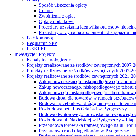
Sposób uiszczenia opłaty
Cennik
Zwolnienia z opłat
Opłaty dodatkowe
Procedury uzyskania identyfikatora osoby niepełn
Procedury otrzymania abonamentu dla pojazdu mi
Płać komórką
Regulamin SPP
E-SKLEP
Inwestycje i Projekty
Kanały technologiczne
Projekty zrealizowane ze środków zewnętrznych 2007-
Projekty realizowane ze środków zewnętrznych 2007-2
Projekty realizowane ze środków zewnętrznych 2021-2
Zakup nowoczesnego niskopodłogowego taboru tra
Zakup nowoczesnego, niskopodłogowego taboru tr
Zakup nowego, niskopodłogowego taboru tramwa
Budowa drogi dla rowerów w ramach przebudowy
Budowa i przebudowa dróg gminnych na terenie 
Rozbudowa pętli Las Gdański w Bydgoszczy
Budowa dwutorowego torowiska tramwajowego wzdłu
Rozbudowa ul. Nakielskiej w Bydgoszczy – Etap I
Przebudowa torowiska tramwajowego na ul. Toruń
Przebudowa ronda Jagiellonów w Bydgoszczy