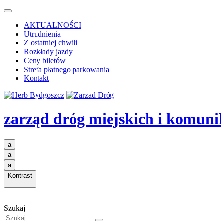
AKTUALNOŚCI
Utrudnienia
Z ostatniej chwili
Rozkłady jazdy
Ceny biletów
Strefa płatnego parkowania
Kontakt
zarząd dróg miejskich i komuni
a
a
a
Kontrast
Szukaj