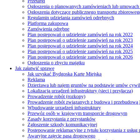
Przetargi
Ogłoszenia o planowanych zamówieniach lub umowac
Ogłoszenia dotyczące publicznego transportu zbioroweg
Regulamin udzielania zamówień odrębnych
Platforma zakupowa
Zamówienia odrębne
Plan postępowań o udzielenie zamówień na rok 2022
Plan postępowań o udzielenie zamówień na rok 2023
Plan postępowań o udzielenie zamówień na rok 2024
Plan postępowań o udzielenie zamówień na rok 2025
Plan postępowań o udzielenie zamówień na rok 2026
Ogłoszenia o zbyciu majątku
Jak załatwić sprawę
Jak uzyskać Bydgoską Kartę Miejską
Reklama
Dzierżawa lub najem gruntów na podstawie umów cywi
Lokalizacja urządzeń infrastruktury (sieci i przyłącza)
Prowadzenie robót (rozkopy)
Prowadzenie robót związanych z budowa i przebudową k
Wbudowanie urządzeń infrastruktury
Przewóz osób w krajowym transporcie drogowym
Zasady korzystania z przystanków
Zgłoszenie szkody komunikacyjnej
Postępowanie reklamacyjne z tytułu korzystania z usłu
Awaryjne zajęcie pasa drogowego