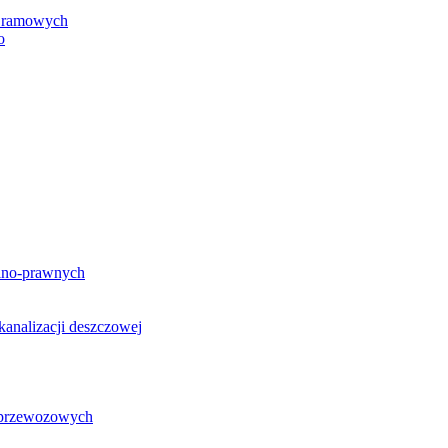
h ramowych
o
lno-prawnych
analizacji deszczowej
g przewozowych