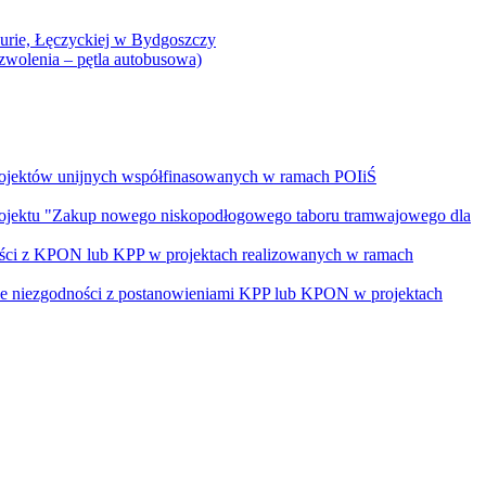
Curie, Łęczyckiej w Bydgoszczy
yzwolenia – pętla autobusowa)
rojektów unijnych współfinasowanych w ramach POIiŚ
projektu "Zakup nowego niskopodłogowego taboru tramwajowego dla
ości z KPON lub KPP w projektach realizowanych w ramach
nie niezgodności z postanowieniami KPP lub KPON w projektach