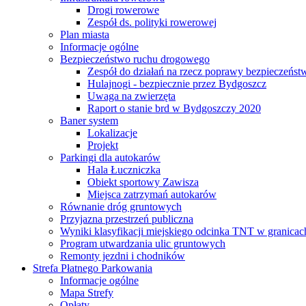
Drogi rowerowe
Zespół ds. polityki rowerowej
Plan miasta
Informacje ogólne
Bezpieczeństwo ruchu drogowego
Zespół do działań na rzecz poprawy bezpieczeńs
Hulajnogi - bezpiecznie przez Bydgoszcz
Uwaga na zwierzęta
Raport o stanie brd w Bydgoszczy 2020
Baner system
Lokalizacje
Projekt
Parkingi dla autokarów
Hala Łuczniczka
Obiekt sportowy Zawisza
Miejsca zatrzymań autokarów
Równanie dróg gruntowych
Przyjazna przestrzeń publiczna
Wyniki klasyfikacji miejskiego odcinka TNT w granicac
Program utwardzania ulic gruntowych
Remonty jezdni i chodników
Strefa Płatnego Parkowania
Informacje ogólne
Mapa Strefy
Opłaty