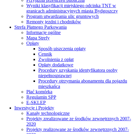
Przyjazna przestrzeń publiczna
Wyniki klasyfikacji miejskiego odcinka TNT w
granicach administracyjnych miasta Bydgoszczy
Program utwardzania ulic gruntowych
Remonty jezdni i chodników
Strefa Płatnego Parkowania
Informacje ogólne
Mapa Strefy
Opłaty
Sposób uiszczenia opłaty
Cennik
Zwolnienia z opłat
Opłaty dodatkowe
Procedury uzyskania identyfikatora osoby
niepełnosprawnej
Procedury otrzymania abonamentu dla pojazdu
mieszkańca
Płać komórką
Regulamin SPP
E-SKLEP
Inwestycje i Projekty
Kanały technologiczne
Projekty zrealizowane ze środków zewnętrznych 2007-
2020
Projekty realizowane ze środków zewnętrznych 2007-