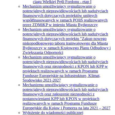
ciągu Wielkiej Pętli Fordonu - etap I
Mechanizm umożliwiający sygnalizowanie o
potencjalnych nieprawidłowościach lub nadużyciach
finansowych dotyczących projektów unijnych
współfinasowanych w ramach POIiŚ realizowanych
przez ZDMiKP w imieniu Miasta Bydgoszczy
Mechanizm umożliwiający sygnalizowanie o
potencjalnych nieprawidłowościach lub nadużyciach
finansowych dotyczących projektu "Zakup nowego
niskopodłogowego taboru tramwajowego dla Miasta
Bydgoszczy w ramach Krajowego Planu Odbudowy i
Zwiększania Odporności
Mechanizm umożliwiający sygnalizowanie o
potencjalnych nieprawidłowościach lub nadużyciach
finansowych oraz niezgodności z KPON lub KPP w
projektach realizowanych w ramach Programu
Fundusze Europejskie na Infrastrukturę, Klimat,
Środowisko 2021-2027
Mechanizmu umożliwiający sygnalizowanie o
potencjalnych nieprawidłowościach lub nadużyciach
finansowych oraz zgłoszenie niezgodności z
postanowieniami KPP lub KPON w projektach
realizowanych w ramach Programu Fundusze
Europejskie dla Kujaw i Pomorza na lata 2021 – 2027
Wyłożenie do wiadomości publicznej