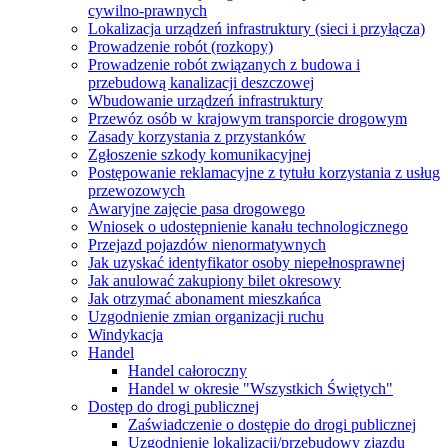
cywilno-prawnych
Lokalizacja urządzeń infrastruktury (sieci i przyłącza)
Prowadzenie robót (rozkopy)
Prowadzenie robót związanych z budowa i
przebudową kanalizacji deszczowej
Wbudowanie urządzeń infrastruktury
Przewóz osób w krajowym transporcie drogowym
Zasady korzystania z przystanków
Zgłoszenie szkody komunikacyjnej
Postępowanie reklamacyjne z tytułu korzystania z usług
przewozowych
Awaryjne zajęcie pasa drogowego
Wniosek o udostępnienie kanału technologicznego
Przejazd pojazdów nienormatywnych
Jak uzyskać identyfikator osoby niepełnosprawnej
Jak anulować zakupiony bilet okresowy
Jak otrzymać abonament mieszkańca
Uzgodnienie zmian organizacji ruchu
Windykacja
Handel
Handel całoroczny
Handel w okresie "Wszystkich Świętych"
Dostęp do drogi publicznej
Zaświadczenie o dostępie do drogi publicznej
Uzgodnienie lokalizacji/przebudowy zjazdu