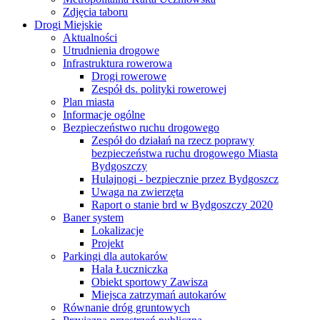
Zdjęcia taboru
Drogi Miejskie
Aktualności
Utrudnienia drogowe
Infrastruktura rowerowa
Drogi rowerowe
Zespół ds. polityki rowerowej
Plan miasta
Informacje ogólne
Bezpieczeństwo ruchu drogowego
Zespół do działań na rzecz poprawy
bezpieczeństwa ruchu drogowego Miasta
Bydgoszczy
Hulajnogi - bezpiecznie przez Bydgoszcz
Uwaga na zwierzęta
Raport o stanie brd w Bydgoszczy 2020
Baner system
Lokalizacje
Projekt
Parkingi dla autokarów
Hala Łuczniczka
Obiekt sportowy Zawisza
Miejsca zatrzymań autokarów
Równanie dróg gruntowych