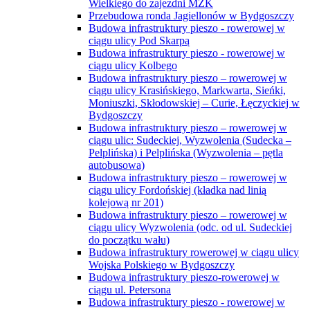
Wielkiego do zajezdni MZK
Przebudowa ronda Jagiellonów w Bydgoszczy
Budowa infrastruktury pieszo - rowerowej w
ciągu ulicy Pod Skarpą
Budowa infrastruktury pieszo - rowerowej w
ciągu ulicy Kolbego
Budowa infrastruktury pieszo – rowerowej w
ciągu ulicy Krasińskiego, Markwarta, Sieńki,
Moniuszki, Skłodowskiej – Curie, Łęczyckiej w
Bydgoszczy
Budowa infrastruktury pieszo – rowerowej w
ciągu ulic: Sudeckiej, Wyzwolenia (Sudecka –
Pelplińska) i Pelplińska (Wyzwolenia – pętla
autobusowa)
Budowa infrastruktury pieszo – rowerowej w
ciągu ulicy Fordońskiej (kładka nad linią
kolejową nr 201)
Budowa infrastruktury pieszo – rowerowej w
ciągu ulicy Wyzwolenia (odc. od ul. Sudeckiej
do początku wału)
Budowa infrastruktury rowerowej w ciągu ulicy
Wojska Polskiego w Bydgoszczy
Budowa infrastruktury pieszo-rowerowej w
ciągu ul. Petersona
Budowa infrastruktury pieszo - rowerowej w