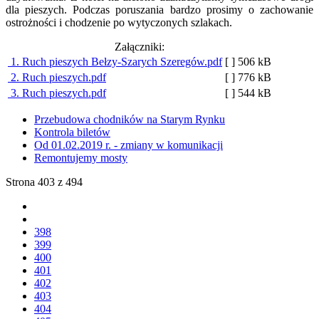
dla pieszych. Podczas poruszania bardzo prosimy o zachowanie
ostrożności i chodzenie po wytyczonych szlakach.
Załączniki:
1. Ruch pieszych Bełzy-Szarych Szeregów.pdf
[ ]
506 kB
2. Ruch pieszych.pdf
[ ]
776 kB
3. Ruch pieszych.pdf
[ ]
544 kB
Przebudowa chodników na Starym Rynku
Kontrola biletów
Od 01.02.2019 r. - zmiany w komunikacji
Remontujemy mosty
Strona 403 z 494
398
399
400
401
402
403
404