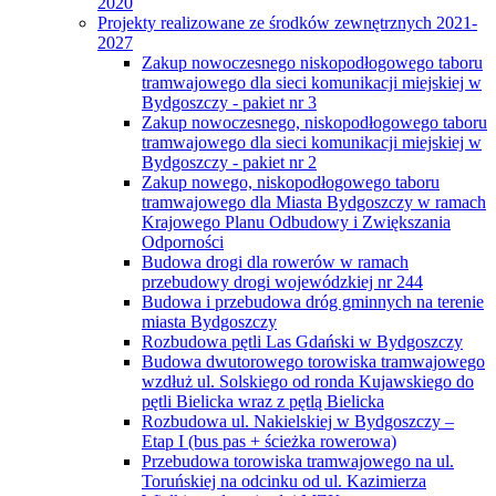
2020
Projekty realizowane ze środków zewnętrznych 2021-
2027
Zakup nowoczesnego niskopodłogowego taboru
tramwajowego dla sieci komunikacji miejskiej w
Bydgoszczy - pakiet nr 3
Zakup nowoczesnego, niskopodłogowego taboru
tramwajowego dla sieci komunikacji miejskiej w
Bydgoszczy - pakiet nr 2
Zakup nowego, niskopodłogowego taboru
tramwajowego dla Miasta Bydgoszczy w ramach
Krajowego Planu Odbudowy i Zwiększania
Odporności
Budowa drogi dla rowerów w ramach
przebudowy drogi wojewódzkiej nr 244
Budowa i przebudowa dróg gminnych na terenie
miasta Bydgoszczy
Rozbudowa pętli Las Gdański w Bydgoszczy
Budowa dwutorowego torowiska tramwajowego
wzdłuż ul. Solskiego od ronda Kujawskiego do
pętli Bielicka wraz z pętlą Bielicka
Rozbudowa ul. Nakielskiej w Bydgoszczy –
Etap I (bus pas + ścieżka rowerowa)
Przebudowa torowiska tramwajowego na ul.
Toruńskiej na odcinku od ul. Kazimierza