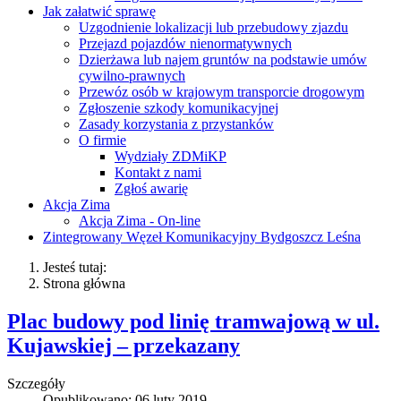
Jak załatwić sprawę
Uzgodnienie lokalizacji lub przebudowy zjazdu
Przejazd pojazdów nienormatywnych
Dzierżawa lub najem gruntów na podstawie umów
cywilno-prawnych
Przewóz osób w krajowym transporcie drogowym
Zgłoszenie szkody komunikacyjnej
Zasady korzystania z przystanków
O firmie
Wydziały ZDMiKP
Kontakt z nami
Zgłoś awarię
Akcja Zima
Akcja Zima - On-line
Zintegrowany Węzeł Komunikacyjny Bydgoszcz Leśna
Jesteś tutaj:
Strona główna
Plac budowy pod linię tramwajową w ul.
Kujawskiej – przekazany
Szczegóły
Opublikowano: 06 luty 2019