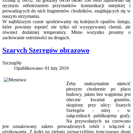
Dzisiaj tj. 04.02. od godziny 04:00 około 100 osób zajmowało się
ręcznym odśnieżaniem przystanków komunikacji miejskiej i
prowadzących do nich fragmentów chodników, znajdujących się w
naszym utrzymaniu.
W najbliższym czasie spodziewamy się kolejnych opadów śniegu,
które powinny topnieć nie tylko od wysypywanej chemii, ale
również dodatniej temperatury. Mimo wszystko prosimy o
zachowanie ostrożności na drogach.
Szarych Szeregów obrazowo
Szczegóły
Opublikowano: 01 luty 2019
Żeby maksymalnie ułatwić
pieszym chodzenie po placu
budowy, jakim bez wątpienia jest
obecnie kwartał gruntów,
skupiony przy ulicy: Szarych
Szeregów - niżej – w
załącznikach publikujemy grafy.
Na przywołanych na czerwono
jest oznakowany zakres prowadzonych robót i włączeń z
użytkowania. Z kolei na zielono zaznaczyliśmy tymczasowe drogi