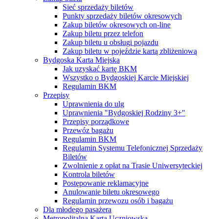
Sieć sprzedaży biletów
Punkty sprzedaży biletów okresowych
Zakup biletów okresowych on-line
Zakup biletu przez telefon
Zakup biletu u obsługi pojazdu
Zakup biletu w pojeździe kartą zbliżeniową
Bydgoska Karta Miejska
Jak uzyskać kartę BKM
Wszystko o Bydgoskiej Karcie Miejskiej
Regulamin BKM
Przepisy
Uprawnienia do ulg
Uprawnienia "Bydgoskiej Rodziny 3+"
Przepisy porządkowe
Przewóz bagażu
Regulamin BKM
Regulamin Systemu Telefonicznej Sprzedaży
Biletów
Zwolnienie z opłat na Trasie Uniwersyteckiej
Kontrola biletów
Postępowanie reklamacyjne
Anulowanie biletu okresowego
Regulamin przewozu osób i bagażu
Dla młodego pasażera
Metropolitalna Karta Uczniowska