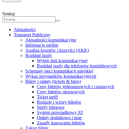
Szukaj
Aktualności
Transport Publiczny
Aktualności komunikacyjne
Informacje ogólne
Analiza kosztów i korzyści (AKK)
Rozkład Jazdy
Wybór linii komunikacyjnej
Rozkład jazdy dla telefonów komórkowych
Schematy sieci komunikacji miejskiej
Wykaz przystanków komunikacyjnych
Bilety i opłaty (tickets & fares)
Ceny biletów jednorazowych i czasowych
Ceny biletów okresowych
Ticket tariff
Rodzaje i wzory biletów
Strefy biletowe
System przesiadkowy AT
Opłaty dodatkowe i inne
Zasady kasowania biletów
Zakup biletu