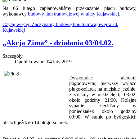
Na 06 lutego zaplanowaliśmy przekazanie placu budowy,
wykonawcy
budowy linii tramwajowej w ulicy Kujawskiej
.
Czytaj więcej: Zaczynamy budowę linii tramwajowej w ul.
Kujawskiej
„Akcja Zima” - działania 03/04.02.
Szczegóły
Opublikowano: 04 luty 2019
Dysponując alertami
pogodowymi, pierwszy wyjazd
pługo-solarek na miejskie jezdnie,
zleciliśmy w niedzielę tj. 03.02.
około godziny 21:00. Kolejne
sypanie, zleciliśmy w
poniedziałek około godziny
03:00. W sumie po bydgoskich
ulicach jeździło 14 pługo-solarek.