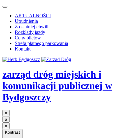
AKTUALNOŚCI
Utrudnienia
Z ostatniej chwili
Rozkłady jazdy
Ceny biletów
Strefa płatnego parkowania
Kontakt
zarząd dróg miejskich i
komunikacji publicznej
w
Bydgoszczy
a
a
a
Kontrast