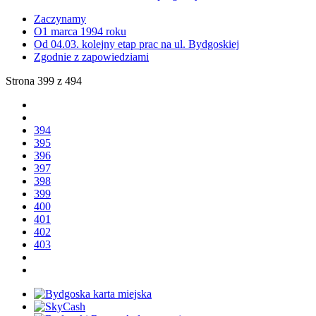
Zaczynamy
O1 marca 1994 roku
Od 04.03. kolejny etap prac na ul. Bydgoskiej
Zgodnie z zapowiedziami
Strona 399 z 494
394
395
396
397
398
399
400
401
402
403