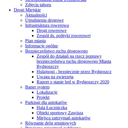
Zdjęcia taboru
Drogi Miejskie
Aktualności
Utrudnienia drogowe
Infrastruktura rowerowa
Drogi rowerowe
Zespół ds. polityki rowerowej
Plan miasta
Informacje ogólne
Bezpieczeństwo ruchu drogowego
Zespół do działań na rzecz poprawy
bezpieczeństwa ruchu drogowego Miasta
Bydgoszczy
Hulajnogi - bezpiecznie przez Bydgoszcz
Uwaga na zwierzęta
Raport o stanie brd w Bydgoszczy 2020
Baner system
Lokalizacje
Projekt
Parkingi dla autokarów
Hala Łuczniczka
Obiekt sportowy Zawisza
Miejsca zatrzymań autokarów
Równanie dróg gruntowych