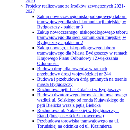
2020
Projekty realizowane ze środków zewnętrznych 2021-
2027
Zakup nowoczesnego niskopodłogowego taboru
tramwajowego dla sieci komunikacji miejskiej w
Bydgoszczy - pakiet nr 3
Zakup nowoczesnego, niskopodłogowego taboru
tramwajowego dla sieci komunikacji miejskiej w
Bydgoszczy - pakiet nr 2
Zakup nowego, niskopodłogowego taboru
tramwajowego dla Miasta Bydgoszczy w ramach
Krajowego Planu Odbudowy i Zwiększania
Odporności
Budowa drogi dla rowerów w ramach
przebudowy drogi wojewódzkiej nr 244
Budowa i przebudowa dróg gminnych na terenie
miasta Bydgoszczy
Rozbudowa pętli Las Gdański w Bydgoszczy
Budowa dwutorowego torowiska tramwajowego
wzdłuż ul. Solskiego od ronda Kujawskiego do
pętli Bielicka wraz z pętlą Bielicka
Rozbudowa ul. Nakielskiej w Bydgoszczy –
Etap I (bus pas + ścieżka rowerowa)
Przebudowa torowiska tramwajowego na ul.
Toruńskiej na odcinku od ul. Kazimierza