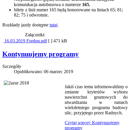
komunikacja autobusowa o numerze
165
,
bilety z linii numer 165 będą honorowane na liniach 65; 81;
82; 75 i odwrotnie.
Rozkłady jazdy dostępne
tutaj
.
Załączniki:
16.03.2019 Fordon.pdf
[ ]
471 kB
Kontynuujemy programy
Szczegóły
Opublikowano: 06 marzec 2019
Jakiś czas temu informowaliśmy o
zmianie kryteriów wyboru
nawierzchni gruntowych do
utwardzania w ramach
wieloletniego programu budowy
ulic, przyjętego przez Radnych.
Czytaj więcej: Kontynuujemy
programy