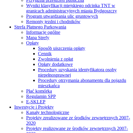
Przyjazna przestrzeń publiczna
Wyniki klasyfikacji miejskiego odcinka TNT w
granicach administracyjnych miasta Bydgoszczy
Program utwardzania ulic gruntowych
Remonty jezdni i chodników
Strefa Płatnego Parkowania
Informacje ogólne
Mapa Strefy
Opłaty
Sposób uiszczenia opłaty
Cennik
Zwolnienia z opłat
Opłaty dodatkowe
Procedury uzyskania identyfikatora osoby
niepełnosprawnej
Procedury otrzymania abonamentu dla pojazdu
mieszkańca
Płać komórką
Regulamin SPP
E-SKLEP
Inwestycje i Projekty
Kanały technologiczne
Projekty zrealizowane ze środków zewnętrznych 2007-
2020
Projekty realizowane ze środków zewnętrznych 2007-