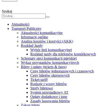
Szukaj
Aktualności
Transport Publiczny
Aktualności komunikacyjne
Informacje ogólne
Analiza kosztów i korzyści (AKK)
Rozkład Jazdy
Wybór linii komunikacyjnej
Rozkład jazdy dla telefonów komórkowych
Schematy sieci komunikacji miejskiej
Wykaz przystanków komunikacyjnych
Bilety i opłaty (tickets & fares)
Ceny biletów jednorazowych i czasowych
Ceny biletów okresowych
Ticket tariff
Rodzaje i wzory biletów
Strefy biletowe
System przesiadkowy AT
Opłaty dodatkowe i inne
Zasady kasowania biletów
Zakup biletu