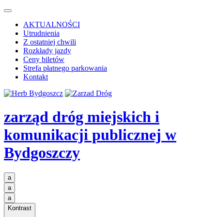
AKTUALNOŚCI
Utrudnienia
Z ostatniej chwili
Rozkłady jazdy
Ceny biletów
Strefa płatnego parkowania
Kontakt
zarząd dróg miejskich i
komunikacji publicznej
w
Bydgoszczy
a
a
a
Kontrast