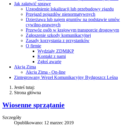
Jak załatwić sprawę
Uzgodnienie lokalizacji lub przebudowy zjazdu
Przejazd pojazdów nienormatywnych
Dzierżawa lub najem gruntów na podstawie umów
cywilno-prawnych
Przewóz osób w krajowym transporcie drogowym
Zgłoszenie szkody komunikacyjnej
Zasady korzystania z przystanków
O firmie
Wydziały ZDMiKP
Kontakt z nami
Zgłoś awarię
Akcja Zima
Akcja Zima - On-line
Zintegrowany Węzeł Komunikacyjny Bydgoszcz Leśna
Jesteś tutaj:
Strona główna
Wiosenne sprzątanie
Szczegóły
Opublikowano: 12 marzec 2019