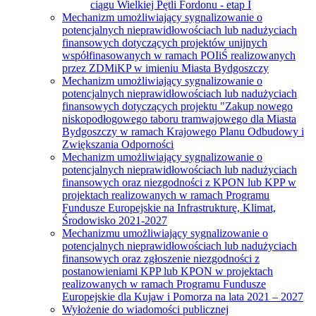
ciągu Wielkiej Pętli Fordonu - etap I
Mechanizm umożliwiający sygnalizowanie o
potencjalnych nieprawidłowościach lub nadużyciach
finansowych dotyczących projektów unijnych
współfinasowanych w ramach POIiŚ realizowanych
przez ZDMiKP w imieniu Miasta Bydgoszczy
Mechanizm umożliwiający sygnalizowanie o
potencjalnych nieprawidłowościach lub nadużyciach
finansowych dotyczących projektu "Zakup nowego
niskopodłogowego taboru tramwajowego dla Miasta
Bydgoszczy w ramach Krajowego Planu Odbudowy i
Zwiększania Odporności
Mechanizm umożliwiający sygnalizowanie o
potencjalnych nieprawidłowościach lub nadużyciach
finansowych oraz niezgodności z KPON lub KPP w
projektach realizowanych w ramach Programu
Fundusze Europejskie na Infrastrukturę, Klimat,
Środowisko 2021-2027
Mechanizmu umożliwiający sygnalizowanie o
potencjalnych nieprawidłowościach lub nadużyciach
finansowych oraz zgłoszenie niezgodności z
postanowieniami KPP lub KPON w projektach
realizowanych w ramach Programu Fundusze
Europejskie dla Kujaw i Pomorza na lata 2021 – 2027
Wyłożenie do wiadomości publicznej