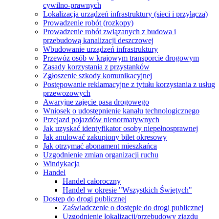
cywilno-prawnych
Lokalizacja urządzeń infrastruktury (sieci i przyłącza)
Prowadzenie robót (rozkopy)
Prowadzenie robót związanych z budowa i
przebudową kanalizacji deszczowej
Wbudowanie urządzeń infrastruktury
Przewóz osób w krajowym transporcie drogowym
Zasady korzystania z przystanków
Zgłoszenie szkody komunikacyjnej
Postępowanie reklamacyjne z tytułu korzystania z usług
przewozowych
Awaryjne zajęcie pasa drogowego
Wniosek o udostępnienie kanału technologicznego
Przejazd pojazdów nienormatywnych
Jak uzyskać identyfikator osoby niepełnosprawnej
Jak anulować zakupiony bilet okresowy
Jak otrzymać abonament mieszkańca
Uzgodnienie zmian organizacji ruchu
Windykacja
Handel
Handel całoroczny
Handel w okresie "Wszystkich Świętych"
Dostęp do drogi publicznej
Zaświadczenie o dostępie do drogi publicznej
Uzgodnienie lokalizacji/przebudowy zjazdu