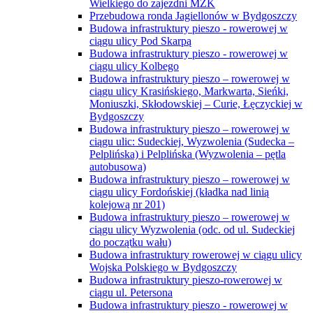
Wielkiego do zajezdni MZK
Przebudowa ronda Jagiellonów w Bydgoszczy
Budowa infrastruktury pieszo - rowerowej w
ciągu ulicy Pod Skarpą
Budowa infrastruktury pieszo - rowerowej w
ciągu ulicy Kolbego
Budowa infrastruktury pieszo – rowerowej w
ciągu ulicy Krasińskiego, Markwarta, Sieńki,
Moniuszki, Skłodowskiej – Curie, Łęczyckiej w
Bydgoszczy
Budowa infrastruktury pieszo – rowerowej w
ciągu ulic: Sudeckiej, Wyzwolenia (Sudecka –
Pelplińska) i Pelplińska (Wyzwolenia – pętla
autobusowa)
Budowa infrastruktury pieszo – rowerowej w
ciągu ulicy Fordońskiej (kładka nad linią
kolejową nr 201)
Budowa infrastruktury pieszo – rowerowej w
ciągu ulicy Wyzwolenia (odc. od ul. Sudeckiej
do początku wału)
Budowa infrastruktury rowerowej w ciągu ulicy
Wojska Polskiego w Bydgoszczy
Budowa infrastruktury pieszo-rowerowej w
ciągu ul. Petersona
Budowa infrastruktury pieszo - rowerowej w