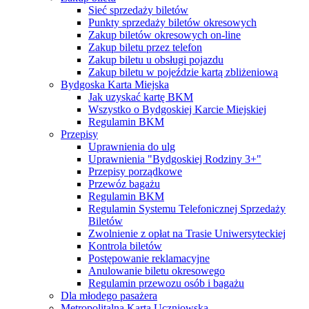
Sieć sprzedaży biletów
Punkty sprzedaży biletów okresowych
Zakup biletów okresowych on-line
Zakup biletu przez telefon
Zakup biletu u obsługi pojazdu
Zakup biletu w pojeździe kartą zbliżeniową
Bydgoska Karta Miejska
Jak uzyskać kartę BKM
Wszystko o Bydgoskiej Karcie Miejskiej
Regulamin BKM
Przepisy
Uprawnienia do ulg
Uprawnienia "Bydgoskiej Rodziny 3+"
Przepisy porządkowe
Przewóz bagażu
Regulamin BKM
Regulamin Systemu Telefonicznej Sprzedaży
Biletów
Zwolnienie z opłat na Trasie Uniwersyteckiej
Kontrola biletów
Postępowanie reklamacyjne
Anulowanie biletu okresowego
Regulamin przewozu osób i bagażu
Dla młodego pasażera
Metropolitalna Karta Uczniowska