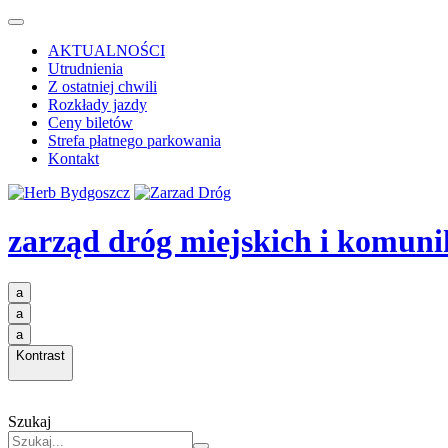
AKTUALNOŚCI
Utrudnienia
Z ostatniej chwili
Rozkłady jazdy
Ceny biletów
Strefa płatnego parkowania
Kontakt
zarząd dróg miejskich i komuni
a
a
a
Kontrast
Szukaj