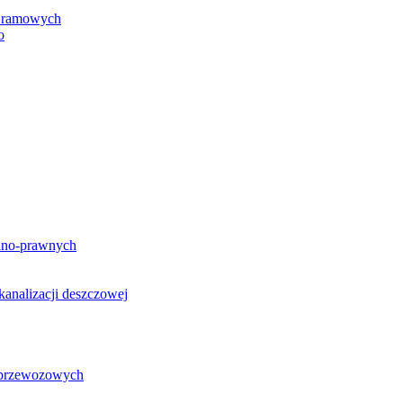
h ramowych
o
lno-prawnych
analizacji deszczowej
g przewozowych