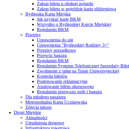
Zakup biletu u obsługi pojazdu
Zakup biletu w pojeździe kartą zbliżeniową
Bydgoska Karta Miejska
Jak uzyskać kartę BKM
Wszystko o Bydgoskiej Karcie Miejskiej
Regulamin BKM
Przepisy
Uprawnienia do ulg
Uprawnienia "Bydgoskiej Rodziny 3+"
Przepisy porządkowe
Przewóz bagażu
Regulamin BKM
Regulamin Systemu Telefonicznej Sprzedaży Bile
Zwolnienie z opłat na Trasie Uniwersyteckiej
Kontrola biletów
Postępowanie reklamacyjne
Anulowanie biletu okresowego
Regulamin przewozu osób i bagażu
Dla młodego pasażera
Metropolitalna Karta Uczniowska
Zdjęcia taboru
Drogi Miejskie
Aktualności
Utrudnienia drogowe
Infrastruktura rowerowa