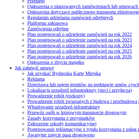
Przetargi
Ogłoszenia o planowanych zamówieniach lub umowac
Ogłoszenia dotyczące publicznego transportu zbioroweg
Regulamin udzielania zamówień odrębnych
Platforma zakupowa
Zamówienia odrębne
Plan postępowań o udzielenie zamówień na rok 2022
Plan postępowań o udzielenie zamówień na rok 2023
Plan postępowań o udzielenie zamówień na rok 2024
Plan postępowań o udzielenie zamówień na rok 2025
Plan postępowań o udzielenie zamówień na rok 2026
Ogłoszenia o zbyciu majątku
Jak załatwić sprawę
Jak uzyskać Bydgoską Kartę Miejską
Reklama
Dzierżawa lub najem gruntów na podstawie umów cywi
Lokalizacja urządzeń infrastruktury (sieci i przyłącza)
Prowadzenie robót (rozkopy)
Prowadzenie robót związanych z budowa i przebudową k
Wbudowanie urządzeń infrastruktury
Przewóz osób w krajowym transporcie drogowym
Zasady korzystania z przystanków
Zgłoszenie szkody komunikacyjnej
Postępowanie reklamacyjne z tytułu korzystania z usłu
Awaryjne zajęcie pasa drogowego