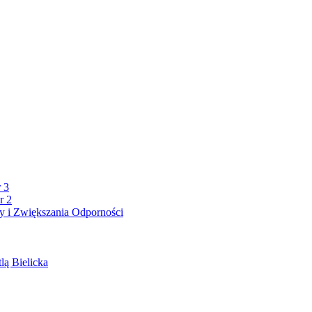
 3
r 2
 i Zwiększania Odporności
lą Bielicka