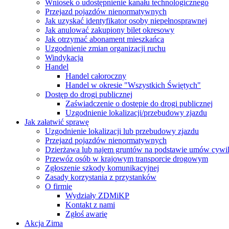
Wniosek o udostępnienie kanału technologicznego
Przejazd pojazdów nienormatywnych
Jak uzyskać identyfikator osoby niepełnosprawnej
Jak anulować zakupiony bilet okresowy
Jak otrzymać abonament mieszkańca
Uzgodnienie zmian organizacji ruchu
Windykacja
Handel
Handel całoroczny
Handel w okresie "Wszystkich Świętych"
Dostęp do drogi publicznej
Zaświadczenie o dostępie do drogi publicznej
Uzgodnienie lokalizacji/przebudowy zjazdu
Jak załatwić sprawę
Uzgodnienie lokalizacji lub przebudowy zjazdu
Przejazd pojazdów nienormatywnych
Dzierżawa lub najem gruntów na podstawie umów cywi
Przewóz osób w krajowym transporcie drogowym
Zgłoszenie szkody komunikacyjnej
Zasady korzystania z przystanków
O firmie
Wydziały ZDMiKP
Kontakt z nami
Zgłoś awarię
Akcja Zima