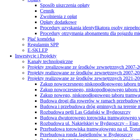
Sposób uiszczenia opłaty
Cennik
Zwolnienia z opłat
Opłaty dodatkowe
Procedury uzyskania identyfikatora osoby niepełn
Procedury otrzymania abonamentu dla pojazdu mi
Płać komórką
Regulamin SPP
E-SKLEP
Inwestycje i Projekty
Kanały technologiczne
Projekty zrealizowane ze środków zewnętrznych 2007-
Projekty realizowane ze środków zewnętrznych 2007-2
Projekty realizowane ze środków zewnętrznych 2021-2
Zakup nowoczesnego niskopodłogowego taboru tra
Zakup nowoczesnego, niskopodłogowego taboru tr
Zakup nowego, niskopodłogowego taboru tramwa
Budowa drogi dla rowerów w ramach przebudowy
Budowa i przebudowa dróg gminnych na terenie 
Rozbudowa pętli Las Gdański w Bydgoszczy
Budowa dwutorowego torowiska tramwajowego wzdłu
Rozbudowa ul. Nakielskiej w Bydgoszczy – Etap I
Przebudowa torowiska tramwajowego na ul. Toruń
Przebudowa ronda Jagiellonów w Bydgoszczy