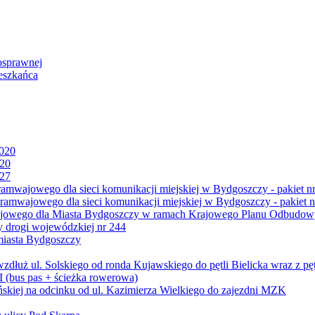
osprawnej
eszkańca
2020
020
027
mwajowego dla sieci komunikacji miejskiej w Bydgoszczy - pakiet nr
amwajowego dla sieci komunikacji miejskiej w Bydgoszczy - pakiet n
jowego dla Miasta Bydgoszczy w ramach Krajowego Planu Odbudowy
 drogi wojewódzkiej nr 244
miasta Bydgoszczy
ż ul. Solskiego od ronda Kujawskiego do pętli Bielicka wraz z pęt
 (bus pas + ścieżka rowerowa)
skiej na odcinku od ul. Kazimierza Wielkiego do zajezdni MZK