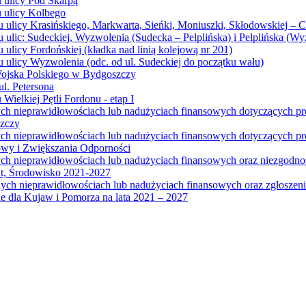
u ulicy Pod Skarpą
u ulicy Kolbego
u ulicy Krasińskiego, Markwarta, Sieńki, Moniuszki, Skłodowskiej – 
 ulic: Sudeckiej, Wyzwolenia (Sudecka – Pelplińska) i Pelplińska (W
 ulicy Fordońskiej (kładka nad linią kolejową nr 201)
 ulicy Wyzwolenia (odc. od ul. Sudeckiej do początku wału)
Wojska Polskiego w Bydgoszczy
l. Petersona
Wielkiej Pętli Fordonu - etap I
ych nieprawidłowościach lub nadużyciach finansowych dotyczących p
szczy
ych nieprawidłowościach lub nadużyciach finansowych dotyczących 
wy i Zwiększania Odporności
ych nieprawidłowościach lub nadużyciach finansowych oraz niezgodn
at, Środowisko 2021-2027
ych nieprawidłowościach lub nadużyciach finansowych oraz zgłosze
 dla Kujaw i Pomorza na lata 2021 – 2027