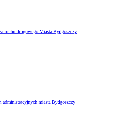
twa ruchu drogowego Miasta Bydgoszczy
h administracyjnych miasta Bydgoszczy