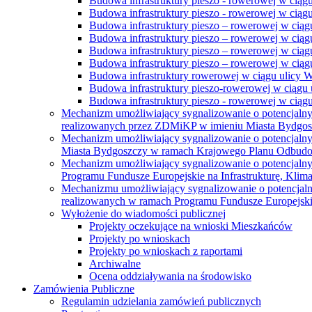
Budowa infrastruktury pieszo - rowerowej w ciąg
Budowa infrastruktury pieszo - rowerowej w ciąg
Budowa infrastruktury pieszo – rowerowej w ciąg
Budowa infrastruktury pieszo – rowerowej w ciągu
Budowa infrastruktury pieszo – rowerowej w ciągu
Budowa infrastruktury pieszo – rowerowej w ciągu
Budowa infrastruktury rowerowej w ciągu ulicy 
Budowa infrastruktury pieszo-rowerowej w ciągu u
Budowa infrastruktury pieszo - rowerowej w ciągu 
Mechanizm umożliwiający sygnalizowanie o potencjaln
realizowanych przez ZDMiKP w imieniu Miasta Bydgo
Mechanizm umożliwiający sygnalizowanie o potencjaln
Miasta Bydgoszczy w ramach Krajowego Planu Odbudo
Mechanizm umożliwiający sygnalizowanie o potencjaln
Programu Fundusze Europejskie na Infrastrukturę, Klim
Mechanizmu umożliwiający sygnalizowanie o potencjaln
realizowanych w ramach Programu Fundusze Europejskie
Wyłożenie do wiadomości publicznej
Projekty oczekujące na wnioski Mieszkańców
Projekty po wnioskach
Projekty po wnioskach z raportami
Archiwalne
Ocena oddziaływania na środowisko
Zamówienia Publiczne
Regulamin udzielania zamówień publicznych