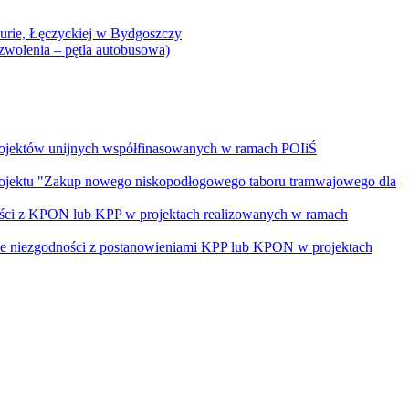
Curie, Łęczyckiej w Bydgoszczy
yzwolenia – pętla autobusowa)
rojektów unijnych współfinasowanych w ramach POIiŚ
projektu "Zakup nowego niskopodłogowego taboru tramwajowego dla
ości z KPON lub KPP w projektach realizowanych w ramach
nie niezgodności z postanowieniami KPP lub KPON w projektach