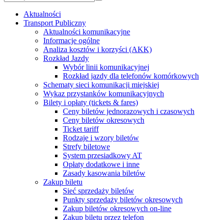
Aktualności
Transport Publiczny
Aktualności komunikacyjne
Informacje ogólne
Analiza kosztów i korzyści (AKK)
Rozkład Jazdy
Wybór linii komunikacyjnej
Rozkład jazdy dla telefonów komórkowych
Schematy sieci komunikacji miejskiej
Wykaz przystanków komunikacyjnych
Bilety i opłaty (tickets & fares)
Ceny biletów jednorazowych i czasowych
Ceny biletów okresowych
Ticket tariff
Rodzaje i wzory biletów
Strefy biletowe
System przesiadkowy AT
Opłaty dodatkowe i inne
Zasady kasowania biletów
Zakup biletu
Sieć sprzedaży biletów
Punkty sprzedaży biletów okresowych
Zakup biletów okresowych on-line
Zakup biletu przez telefon