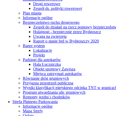
Drogi rowerowe
Zespół ds. polityki rowerowej
Plan miasta
Informacje ogólne
Bezpieczeństwo ruchu drogowego
Zespół do działań na rzecz poprawy bezpieczeńs
Hulajnogi - bezpiecznie przez Bydgoszcz
Uwaga na zwierzęta
Raport o stanie brd w Bydgoszczy 2020
Baner system
Lokalizacje
Projekt
Parkingi dla autokarów
Hala Łuczniczka
Obiekt sportowy Zawisza
Miejsca zatrzymań autokarów
Równanie dróg gruntowych
Przyjazna przestrzeń publiczna
Wyniki klasyfikacji miejskiego odcinka TNT w granicac
Program utwardzania ulic gruntowych
Remonty jezdni i chodników
Strefa Płatnego Parkowania
Informacje ogólne
Mapa Strefy
Opłaty