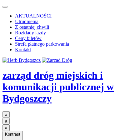
AKTUALNOŚCI
Utrudnienia
Z ostatniej chwili
Rozkłady jazdy
Ceny biletów
Strefa płatnego parkowania
Kontakt
zarząd dróg miejskich i
komunikacji publicznej
w
Bydgoszczy
a
a
a
Kontrast