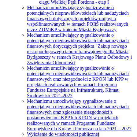
ciągu Wielkiej Pętli Fordonu - etap I
Mechanizm umożliwiający sygnalizowanie o
potencjalnych nieprawidłowościach lub nadużyciach
finansowych dotyczących projektów unijnych
współfinasowanych w ramach POIiŚ realizowanych
przez ZDMiKP w imieniu Miasta Bydgoszczy
Mechanizm umożliwiający sygnalizowanie o
potencjalnych nieprawidłowościach lub nadużyciach
finansowych dotyczących projektu "Zakup nowego
niskopodłogowego taboru tramwajowego dla Miasta
Bydgoszczy w ramach Krajowego Planu Odbudowy i
Zwiększania Odporności
Mechanizm umożliwiający sygnalizowanie o
potencjalnych nieprawidłowościach lub nadużyciach
finansowych oraz niezgodności z KPON lub KPP w
projektach realizowanych w ramach Programu
Fundusze Europejskie na Infrastrukturę, Klimat,
Środowisko 2021-2027
Mechanizmu umożliwiający sygnalizowanie o
potencjalnych nieprawidłowościach lub nadużyciach
finansowych oraz zgłoszenie niezgodności z
postanowieniami KPP lub KPON w projektach
realizowanych w ramach Programu Fundusze
Europejskie dla Kujaw i Pomorza na lata 2021 – 2027
Wyłożenie do wiadomości publicznej