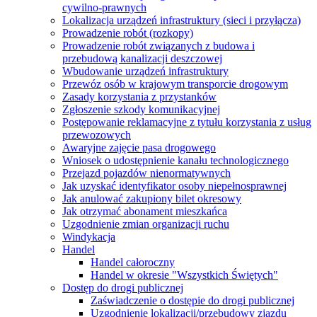
cywilno-prawnych
Lokalizacja urządzeń infrastruktury (sieci i przyłącza)
Prowadzenie robót (rozkopy)
Prowadzenie robót związanych z budowa i
przebudową kanalizacji deszczowej
Wbudowanie urządzeń infrastruktury
Przewóz osób w krajowym transporcie drogowym
Zasady korzystania z przystanków
Zgłoszenie szkody komunikacyjnej
Postępowanie reklamacyjne z tytułu korzystania z usług
przewozowych
Awaryjne zajęcie pasa drogowego
Wniosek o udostępnienie kanału technologicznego
Przejazd pojazdów nienormatywnych
Jak uzyskać identyfikator osoby niepełnosprawnej
Jak anulować zakupiony bilet okresowy
Jak otrzymać abonament mieszkańca
Uzgodnienie zmian organizacji ruchu
Windykacja
Handel
Handel całoroczny
Handel w okresie "Wszystkich Świętych"
Dostęp do drogi publicznej
Zaświadczenie o dostępie do drogi publicznej
Uzgodnienie lokalizacji/przebudowy zjazdu