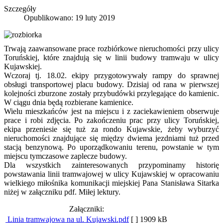
Szczegóły
Opublikowano: 19 luty 2019
Trwają zaawansowane prace rozbiórkowe nieruchomości przy ulicy
Toruńskiej, które znajdują się w linii budowy tramwaju w ulicy
Kujawskiej.
Wczoraj tj. 18.02. ekipy przygotowywały rampy do sprawnej
obsługi transportowej placu budowy. Dzisiaj od rana w pierwszej
kolejności zburzone zostały przybudówki przylegające do kamienic.
W ciągu dnia będą rozbierane kamienice.
Wielu mieszkańców jest na miejscu i z zaciekawieniem obserwuje
prace i robi zdjęcia. Po zakończeniu prac przy ulicy Toruńskiej,
ekipa przeniesie się tuż za rondo Kujawskie, żeby wyburzyć
nieruchomości znajdujące się między dwiema jezdniami tuż przed
stacją benzynową. Po uporządkowaniu terenu, powstanie w tym
miejscu tymczasowe zaplecze budowy.
Dla wszystkich zainteresowanych przypominamy historię
powstawania linii tramwajowej w ulicy Kujawskiej w opracowaniu
wielkiego miłośnika komunikacji miejskiej Pana Stanisława Sitarka
niżej w załączniku pdf. Miłej lektury.
Załączniki:
Linia tramwajowa na ul. Kujawski.pdf
[ ]
1909 kB