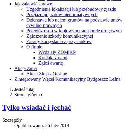
Jak załatwić sprawę
Uzgodnienie lokalizacji lub przebudowy zjazdu
Przejazd pojazdów nienormatywnych
Dzierżawa lub najem gruntów na podstawie umów
cywilno-prawnych
Przewóz osób w krajowym transporcie drogowym
Zgłoszenie szkody komunikacyjnej
Zasady korzystania z przystanków
O firmie
Wydziały ZDMiKP
Kontakt z nami
Zgłoś awarię
Akcja Zima
Akcja Zima - On-line
Zintegrowany Węzeł Komunikacyjny Bydgoszcz Leśna
Jesteś tutaj:
Strona główna
Tylko wsiadać i jechać
Szczegóły
Opublikowano: 26 luty 2019