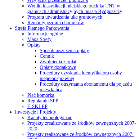
Przyjazna przestrzeń publiczna
Wyniki klasyfikacji miejskiego odcinka TNT w
granicach administracyjnych miasta Bydgoszczy
Program utwardzania ulic gruntowych
Remonty jezdni i chodników
Strefa Płatnego Parkowania
Informacje ogólne
Mapa Strefy
Opłaty
Sposób uiszczenia opłaty
Cennik
Zwolnienia z opłat
Opłaty dodatkowe
Procedury uzyskania identyfikatora osoby
niepełnosprawnej
Procedury otrzymania abonamentu dla pojazdu
mieszkańca
Płać komórką
Regulamin SPP
E-SKLEP
Inwestycje i Projekty
Kanały technologiczne
Projekty zrealizowane ze środków zewnętrznych 2007-
2020
Projekty realizowane ze środków zewnętrznych 2007-