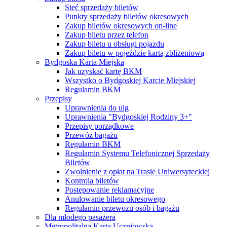
Sieć sprzedaży biletów
Punkty sprzedaży biletów okresowych
Zakup biletów okresowych on-line
Zakup biletu przez telefon
Zakup biletu u obsługi pojazdu
Zakup biletu w pojeździe kartą zbliżeniową
Bydgoska Karta Miejska
Jak uzyskać kartę BKM
Wszystko o Bydgoskiej Karcie Miejskiej
Regulamin BKM
Przepisy
Uprawnienia do ulg
Uprawnienia "Bydgoskiej Rodziny 3+"
Przepisy porządkowe
Przewóz bagażu
Regulamin BKM
Regulamin Systemu Telefonicznej Sprzedaży
Biletów
Zwolnienie z opłat na Trasie Uniwersyteckiej
Kontrola biletów
Postępowanie reklamacyjne
Anulowanie biletu okresowego
Regulamin przewozu osób i bagażu
Dla młodego pasażera
Metropolitalna Karta Uczniowska