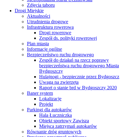
Zdjęcia taboru
Drogi Miejskie
Aktualności
Utrudnienia drogowe
Infrastruktura rowerowa
Drogi rowerowe
Zespół ds. polityki rowerowej
Plan miasta
Informacje ogólne
Bezpieczeństwo ruchu drogowego
Zespół do działań na rzecz poprawy
bezpieczeństwa ruchu drogowego Miasta
Bydgoszczy
Hulajnogi - bezpiecznie przez Bydgoszcz
Uwaga na zwierzęta
Raport o stanie brd w Bydgoszczy 2020
Baner system
Lokalizacje
Projekt
Parkingi dla autokarów
Hala Łuczniczka
Obiekt sportowy Zawisza
Miejsca zatrzymań autokarów
Równanie dróg gruntowych