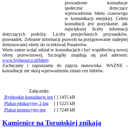
prowadzone konsultacje
społeczne dotyczące
wprowadzenia biletu czasowego
w komunikacji miejskiej. Celem
konsultacji jest pozyskanie, jak
największej liczby informacji
dotyczących podróży. Liczby przejechanych przystanków,
przesiadek. Zebranie informacji pozwoli na przygotowanie najlepiej
dostosowanej oferty do oczekiwań Pasażerów.
Warto zatem wziąć udział w konsultacjach i być współtwórcą nowej
oferty przewozowej. Szczegóły znajdują się pod adresem:
www.bydgoszcz.pl/bilety
Zachęcamy i zapraszamy do zajęcia stanowiska. WAŻNE -
konsultacje nie służą wprowadzeniu zmian cen biletów.
Załączniki:
Bydgoskie konsultacje.jpg
[ ]
1455 kB
Plakat edukacyjny 2.jpg
[ ]
5225 kB
Plakat promocyjny.jpg
[ ]
7248 kB
Kamienice na Toruńskiej znikają