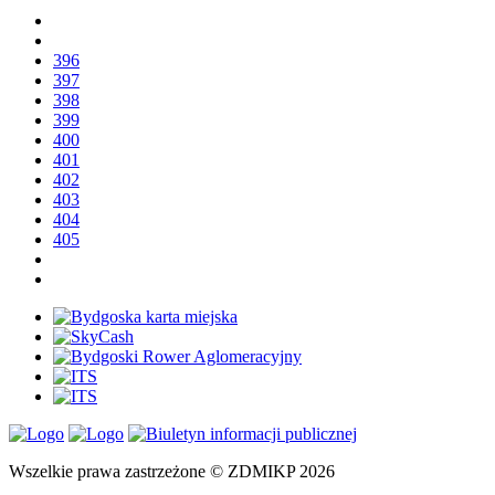
396
397
398
399
400
401
402
403
404
405
Wszelkie prawa zastrzeżone © ZDMIKP 2026