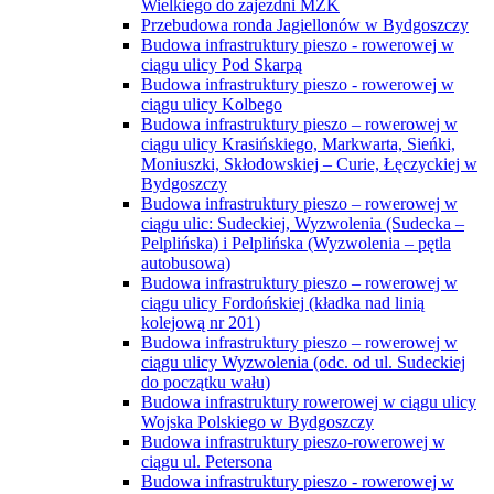
Wielkiego do zajezdni MZK
Przebudowa ronda Jagiellonów w Bydgoszczy
Budowa infrastruktury pieszo - rowerowej w
ciągu ulicy Pod Skarpą
Budowa infrastruktury pieszo - rowerowej w
ciągu ulicy Kolbego
Budowa infrastruktury pieszo – rowerowej w
ciągu ulicy Krasińskiego, Markwarta, Sieńki,
Moniuszki, Skłodowskiej – Curie, Łęczyckiej w
Bydgoszczy
Budowa infrastruktury pieszo – rowerowej w
ciągu ulic: Sudeckiej, Wyzwolenia (Sudecka –
Pelplińska) i Pelplińska (Wyzwolenia – pętla
autobusowa)
Budowa infrastruktury pieszo – rowerowej w
ciągu ulicy Fordońskiej (kładka nad linią
kolejową nr 201)
Budowa infrastruktury pieszo – rowerowej w
ciągu ulicy Wyzwolenia (odc. od ul. Sudeckiej
do początku wału)
Budowa infrastruktury rowerowej w ciągu ulicy
Wojska Polskiego w Bydgoszczy
Budowa infrastruktury pieszo-rowerowej w
ciągu ul. Petersona
Budowa infrastruktury pieszo - rowerowej w