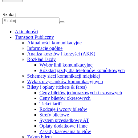
Szukaj
Aktualności
Transport Publiczny
Aktualności komunikacyjne
Informacje ogólne
Analiza kosztów i korzyści (AKK)
Rozkład Jazdy
Wybór linii komunikacyjnej
Rozkład jazdy dla telefonów komórkowych
Schematy sieci komunikacji miejskiej
Wykaz przystanków komunikacyjnych
Bilety i opłaty (tickets & fares)
Ceny biletów jednorazowych i czasowych
Ceny biletów okresowych
Ticket tariff
Rodzaje i wzory biletów
Strefy biletowe
System przesiadkowy AT
Opłaty dodatkowe i inne
Zasady kasowania biletów
Zakup biletu