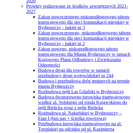
2020
Projekty realizowane ze środków zewnętrznych 2021-
2027
Zakup nowoczesnego niskopodłogowego taboru
tramwajowego dla sieci komunikacji miejskiej w
Bydgoszczy - pakiet nr 3
Zakup nowoczesnego, niskopodłogowego taboru
tramwajowego dla sieci komunikacji miejskiej w
Bydgoszczy - pakiet nr 2
Zakup nowego, niskopodłogowego taboru
tramwajowego dla Miasta Bydgoszczy w ramach
Krajowego Planu Odbudowy i Zwiększania
Odporności
Budowa drogi dla rowerów w ramach
przebudowy drogi wojewódzkiej nr 244
Budowa i przebudowa dróg gminnych na terenie
miasta Bydgoszczy
Rozbudowa pętli Las Gdański w Bydgoszczy
Budowa dwutorowego torowiska tramwajowego
wzdłuż ul. Solskiego od ronda Kujawskiego do
pętli Bielicka wraz z pętlą Bielicka
Rozbudowa ul. Nakielskiej w Bydgoszczy –
Etap I (bus pas + ścieżka rowerowa)
Przebudowa torowiska tramwajowego na ul.
Toruńskiej na odcinku od ul. Kazimierza