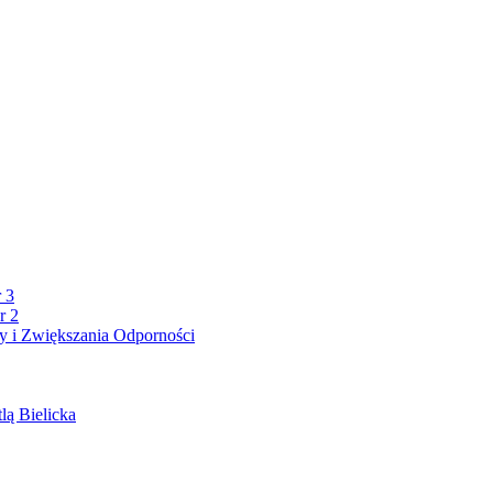
 3
r 2
 i Zwiększania Odporności
lą Bielicka