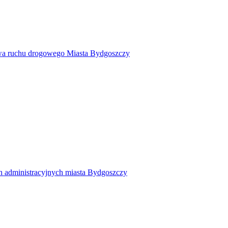
twa ruchu drogowego Miasta Bydgoszczy
h administracyjnych miasta Bydgoszczy