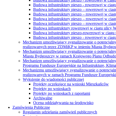
Budowa infrastruktury pieszo - rowerowej w ciąg
Budowa infrastruktury pieszo - rowerowej w ciąg
Budowa infrastruktury pieszo – rowerowej w ciąg
Budowa infrastruktury pieszo – rowerowej w ciągu
Budowa infrastruktury pieszo – rowerowej w ciągu
Budowa infrastruktury pieszo – rowerowej w ciągu
Budowa infrastruktury rowerowej w ciągu ulicy 
Budowa infrastruktury pieszo-rowerowej w ciągu u
Budowa infrastruktury pieszo - rowerowej w ciągu 
Mechanizm umożliwiający sygnalizowanie o potencjaln
realizowanych przez ZDMiKP w imieniu Miasta Bydgo
Mechanizm umożliwiający sygnalizowanie o potencjaln
Miasta Bydgoszczy w ramach Krajowego Planu Odbudo
Mechanizm umożliwiający sygnalizowanie o potencjaln
Programu Fundusze Europejskie na Infrastrukturę, Klim
Mechanizmu umożliwiający sygnalizowanie o potencjaln
realizowanych w ramach Programu Fundusze Europejskie
Wyłożenie do wiadomości publicznej
Projekty oczekujące na wnioski Mieszkańców
Projekty po wnioskach
Projekty po wnioskach z raportami
Archiwalne
Ocena oddziaływania na środowisko
Zamówienia Publiczne
Regulamin udzielania zamówień publicznych