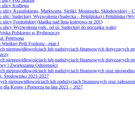
u ulicy Pod Skarpą
u ulicy Kolbego
u ulicy Krasińskiego, Markwarta, Sieńki, Moniuszki, Skłodowskiej – 
 ulic: Sudeckiej, Wyzwolenia (Sudecka – Pelplińska) i Pelplińska (W
 ulicy Fordońskiej (kładka nad linią kolejową nr 201)
 ulicy Wyzwolenia (odc. od ul. Sudeckiej do początku wału)
Wojska Polskiego w Bydgoszczy
l. Petersona
Wielkiej Pętli Fordonu - etap I
ych nieprawidłowościach lub nadużyciach finansowych dotyczących p
szczy
ych nieprawidłowościach lub nadużyciach finansowych dotyczących 
wy i Zwiększania Odporności
ych nieprawidłowościach lub nadużyciach finansowych oraz niezgodn
at, Środowisko 2021-2027
ych nieprawidłowościach lub nadużyciach finansowych oraz zgłosze
 dla Kujaw i Pomorza na lata 2021 – 2027