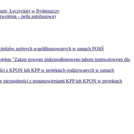
Curie, Łęczyckiej w Bydgoszczy
yzwolenia – pętla autobusowa)
rojektów unijnych współfinasowanych w ramach POIiŚ
projektu "Zakup nowego niskopodłogowego taboru tramwajowego dla
ości z KPON lub KPP w projektach realizowanych w ramach
nie niezgodności z postanowieniami KPP lub KPON w projektach