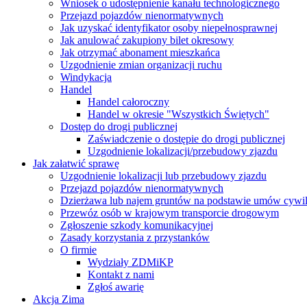
Wniosek o udostępnienie kanału technologicznego
Przejazd pojazdów nienormatywnych
Jak uzyskać identyfikator osoby niepełnosprawnej
Jak anulować zakupiony bilet okresowy
Jak otrzymać abonament mieszkańca
Uzgodnienie zmian organizacji ruchu
Windykacja
Handel
Handel całoroczny
Handel w okresie "Wszystkich Świętych"
Dostęp do drogi publicznej
Zaświadczenie o dostępie do drogi publicznej
Uzgodnienie lokalizacji/przebudowy zjazdu
Jak załatwić sprawę
Uzgodnienie lokalizacji lub przebudowy zjazdu
Przejazd pojazdów nienormatywnych
Dzierżawa lub najem gruntów na podstawie umów cywi
Przewóz osób w krajowym transporcie drogowym
Zgłoszenie szkody komunikacyjnej
Zasady korzystania z przystanków
O firmie
Wydziały ZDMiKP
Kontakt z nami
Zgłoś awarię
Akcja Zima