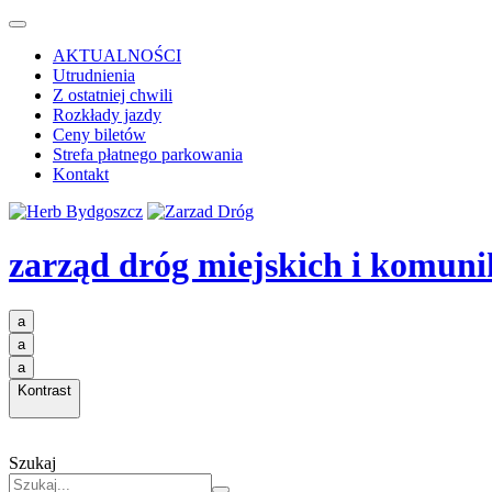
AKTUALNOŚCI
Utrudnienia
Z ostatniej chwili
Rozkłady jazdy
Ceny biletów
Strefa płatnego parkowania
Kontakt
zarząd dróg miejskich i komuni
a
a
a
Kontrast
Szukaj