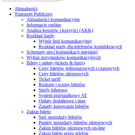
Aktualności
Transport Publiczny
Aktualności komunikacyjne
Informacje ogólne
Analiza kosztów i korzyści (AKK)
Rozkład Jazdy
Wybór linii komunikacyjnej
Rozkład jazdy dla telefonów komórkowych
Schematy sieci komunikacji miejskiej
Wykaz przystanków komunikacyjnych
Bilety i opłaty (tickets & fares)
Ceny biletów jednorazowych i czasowych
Ceny biletów okresowych
Ticket tariff
Rodzaje i wzory biletów
Strefy biletowe
System przesiadkowy AT
Opłaty dodatkowe i inne
Zasady kasowania biletów
Zakup biletu
Sieć sprzedaży biletów
Punkty sprzedaży biletów okresowych
Zakup biletów okresowych on-line
Zakup biletu przez telefon