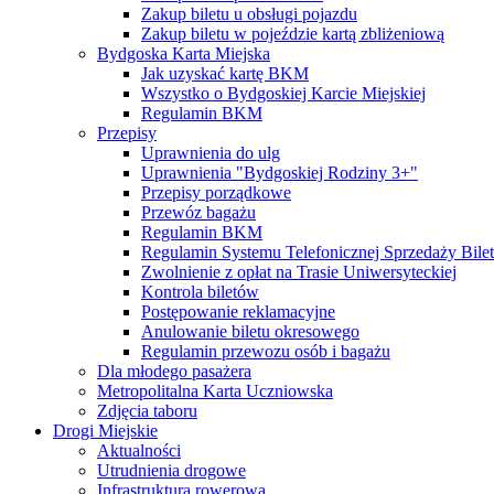
Zakup biletu u obsługi pojazdu
Zakup biletu w pojeździe kartą zbliżeniową
Bydgoska Karta Miejska
Jak uzyskać kartę BKM
Wszystko o Bydgoskiej Karcie Miejskiej
Regulamin BKM
Przepisy
Uprawnienia do ulg
Uprawnienia "Bydgoskiej Rodziny 3+"
Przepisy porządkowe
Przewóz bagażu
Regulamin BKM
Regulamin Systemu Telefonicznej Sprzedaży Bile
Zwolnienie z opłat na Trasie Uniwersyteckiej
Kontrola biletów
Postępowanie reklamacyjne
Anulowanie biletu okresowego
Regulamin przewozu osób i bagażu
Dla młodego pasażera
Metropolitalna Karta Uczniowska
Zdjęcia taboru
Drogi Miejskie
Aktualności
Utrudnienia drogowe
Infrastruktura rowerowa