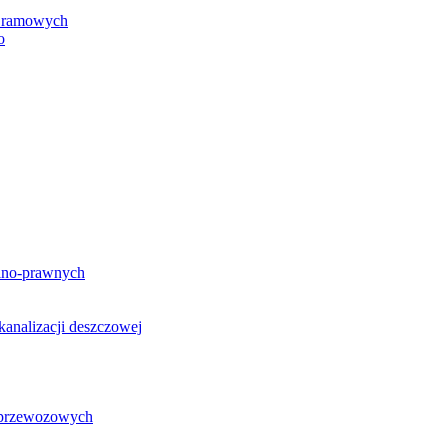
h ramowych
o
lno-prawnych
analizacji deszczowej
g przewozowych