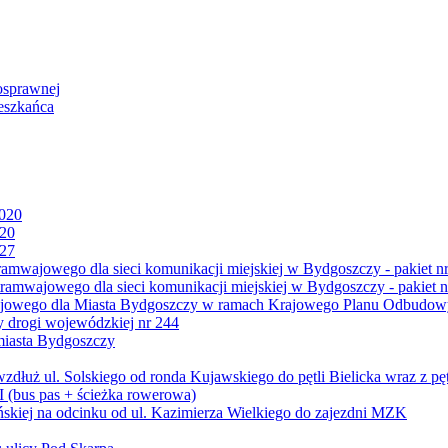
osprawnej
eszkańca
2020
020
027
mwajowego dla sieci komunikacji miejskiej w Bydgoszczy - pakiet nr
amwajowego dla sieci komunikacji miejskiej w Bydgoszczy - pakiet n
jowego dla Miasta Bydgoszczy w ramach Krajowego Planu Odbudowy
 drogi wojewódzkiej nr 244
miasta Bydgoszczy
ż ul. Solskiego od ronda Kujawskiego do pętli Bielicka wraz z pęt
 (bus pas + ścieżka rowerowa)
skiej na odcinku od ul. Kazimierza Wielkiego do zajezdni MZK