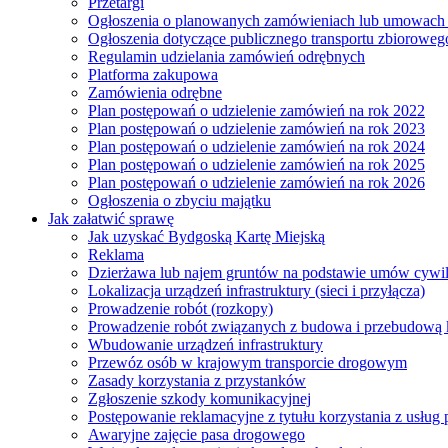
Przetargi
Ogłoszenia o planowanych zamówieniach lub umowac
Ogłoszenia dotyczące publicznego transportu zbioroweg
Regulamin udzielania zamówień odrębnych
Platforma zakupowa
Zamówienia odrębne
Plan postępowań o udzielenie zamówień na rok 2022
Plan postępowań o udzielenie zamówień na rok 2023
Plan postępowań o udzielenie zamówień na rok 2024
Plan postępowań o udzielenie zamówień na rok 2025
Plan postępowań o udzielenie zamówień na rok 2026
Ogłoszenia o zbyciu majątku
Jak załatwić sprawę
Jak uzyskać Bydgoską Kartę Miejską
Reklama
Dzierżawa lub najem gruntów na podstawie umów cywi
Lokalizacja urządzeń infrastruktury (sieci i przyłącza)
Prowadzenie robót (rozkopy)
Prowadzenie robót związanych z budowa i przebudową k
Wbudowanie urządzeń infrastruktury
Przewóz osób w krajowym transporcie drogowym
Zasady korzystania z przystanków
Zgłoszenie szkody komunikacyjnej
Postępowanie reklamacyjne z tytułu korzystania z usłu
Awaryjne zajęcie pasa drogowego