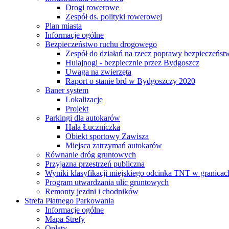
Drogi rowerowe
Zespół ds. polityki rowerowej
Plan miasta
Informacje ogólne
Bezpieczeństwo ruchu drogowego
Zespół do działań na rzecz poprawy bezpieczeńs
Hulajnogi - bezpiecznie przez Bydgoszcz
Uwaga na zwierzęta
Raport o stanie brd w Bydgoszczy 2020
Baner system
Lokalizacje
Projekt
Parkingi dla autokarów
Hala Łuczniczka
Obiekt sportowy Zawisza
Miejsca zatrzymań autokarów
Równanie dróg gruntowych
Przyjazna przestrzeń publiczna
Wyniki klasyfikacji miejskiego odcinka TNT w granicac
Program utwardzania ulic gruntowych
Remonty jezdni i chodników
Strefa Płatnego Parkowania
Informacje ogólne
Mapa Strefy
Opłaty