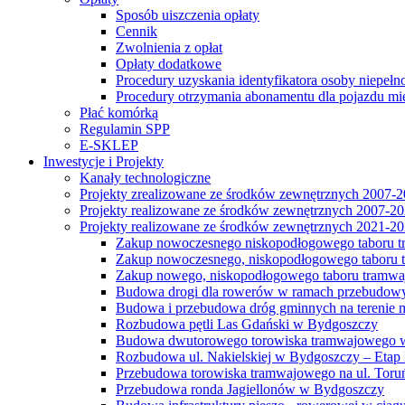
Sposób uiszczenia opłaty
Cennik
Zwolnienia z opłat
Opłaty dodatkowe
Procedury uzyskania identyfikatora osoby niepełn
Procedury otrzymania abonamentu dla pojazdu mi
Płać komórką
Regulamin SPP
E-SKLEP
Inwestycje i Projekty
Kanały technologiczne
Projekty zrealizowane ze środków zewnętrznych 2007-
Projekty realizowane ze środków zewnętrznych 2007-2
Projekty realizowane ze środków zewnętrznych 2021-2
Zakup nowoczesnego niskopodłogowego taboru tra
Zakup nowoczesnego, niskopodłogowego taboru tr
Zakup nowego, niskopodłogowego taboru tramwa
Budowa drogi dla rowerów w ramach przebudowy
Budowa i przebudowa dróg gminnych na terenie 
Rozbudowa pętli Las Gdański w Bydgoszczy
Budowa dwutorowego torowiska tramwajowego wzdłu
Rozbudowa ul. Nakielskiej w Bydgoszczy – Etap I
Przebudowa torowiska tramwajowego na ul. Toruń
Przebudowa ronda Jagiellonów w Bydgoszczy