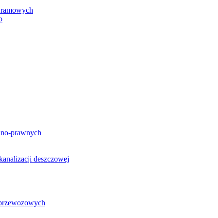
h ramowych
o
lno-prawnych
analizacji deszczowej
g przewozowych