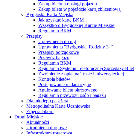
Zakup biletu u obsługi pojazdu
Zakup biletu w pojeździe kartą zbliżeniową
Bydgoska Karta Miejska
Jak uzyskać kartę BKM
Wszystko o Bydgoskiej Karcie Miejskiej
Regulamin BKM
Przepisy
Uprawnienia do ulg
Uprawnienia "Bydgoskiej Rodziny 3+"
Przepisy porządkowe
Przewóz bagażu
Regulamin BKM
Regulamin Systemu Telefonicznej Sprzedaży Bile
Zwolnienie z opłat na Trasie Uniwersyteckiej
Kontrola biletów
Postępowanie reklamacyjne
Anulowanie biletu okresowego
Regulamin przewozu osób i bagażu
Dla młodego pasażera
Metropolitalna Karta Uczniowska
Zdjęcia taboru
Drogi Miejskie
Aktualności
Utrudnienia drogowe
Infrastruktura rowerowa