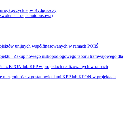
Curie, Łęczyckiej w Bydgoszczy
yzwolenia – pętla autobusowa)
rojektów unijnych współfinasowanych w ramach POIiŚ
projektu "Zakup nowego niskopodłogowego taboru tramwajowego dla
ości z KPON lub KPP w projektach realizowanych w ramach
nie niezgodności z postanowieniami KPP lub KPON w projektach