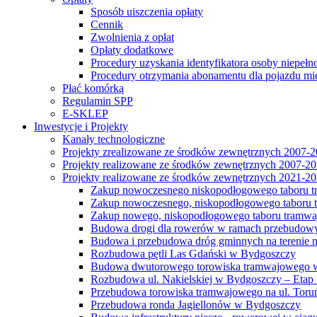
Sposób uiszczenia opłaty
Cennik
Zwolnienia z opłat
Opłaty dodatkowe
Procedury uzyskania identyfikatora osoby niepełn
Procedury otrzymania abonamentu dla pojazdu mi
Płać komórką
Regulamin SPP
E-SKLEP
Inwestycje i Projekty
Kanały technologiczne
Projekty zrealizowane ze środków zewnętrznych 2007-
Projekty realizowane ze środków zewnętrznych 2007-2
Projekty realizowane ze środków zewnętrznych 2021-2
Zakup nowoczesnego niskopodłogowego taboru tra
Zakup nowoczesnego, niskopodłogowego taboru tr
Zakup nowego, niskopodłogowego taboru tramwa
Budowa drogi dla rowerów w ramach przebudowy
Budowa i przebudowa dróg gminnych na terenie 
Rozbudowa pętli Las Gdański w Bydgoszczy
Budowa dwutorowego torowiska tramwajowego wzdłu
Rozbudowa ul. Nakielskiej w Bydgoszczy – Etap I
Przebudowa torowiska tramwajowego na ul. Toruń
Przebudowa ronda Jagiellonów w Bydgoszczy