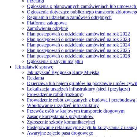
Przetargi
Ogłoszenia o planowanych zamówieniach lub umowac
Ogłoszenia dotyczące publicznego transportu zbioroweg
Regulamin udzielania zamówień odrębnych
Platforma zakupowa
Zamówienia odrębne
Plan postępowań o udzielenie zamówień na rok 2022
Plan postępowań o udzielenie zamówień na rok 2023
Plan postępowań o udzielenie zamówień na rok 2024
Plan postępowań o udzielenie zamówień na rok 2025
Plan postępowań o udzielenie zamówień na rok 2026
Ogłoszenia o zbyciu majątku
Jak załatwić sprawę
Jak uzyskać Bydgoską Kartę Miejską
Reklama
Dzierżawa lub najem gruntów na podstawie umów cywi
Lokalizacja urządzeń infrastruktury (sieci i przyłącza)
Prowadzenie robót (rozkopy)
Prowadzenie robót związanych z budowa i przebudową k
Wbudowanie urządzeń infrastruktury
Przewóz osób w krajowym transporcie drogowym
Zasady korzystania z przystanków
Zgłoszenie szkody komunikacyjnej
Postępowanie reklamacyjne z tytułu korzystania z usłu
Awaryjne zajęcie pasa drogowego