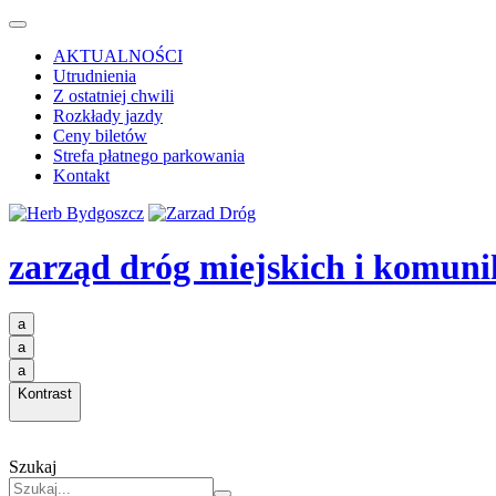
AKTUALNOŚCI
Utrudnienia
Z ostatniej chwili
Rozkłady jazdy
Ceny biletów
Strefa płatnego parkowania
Kontakt
zarząd dróg miejskich i komuni
a
a
a
Kontrast
Szukaj