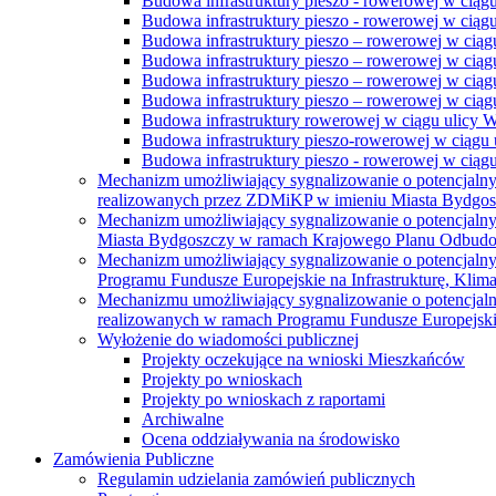
Budowa infrastruktury pieszo - rowerowej w ciąg
Budowa infrastruktury pieszo - rowerowej w ciąg
Budowa infrastruktury pieszo – rowerowej w ciąg
Budowa infrastruktury pieszo – rowerowej w ciągu
Budowa infrastruktury pieszo – rowerowej w ciągu
Budowa infrastruktury pieszo – rowerowej w ciągu
Budowa infrastruktury rowerowej w ciągu ulicy 
Budowa infrastruktury pieszo-rowerowej w ciągu u
Budowa infrastruktury pieszo - rowerowej w ciągu 
Mechanizm umożliwiający sygnalizowanie o potencjaln
realizowanych przez ZDMiKP w imieniu Miasta Bydgo
Mechanizm umożliwiający sygnalizowanie o potencjaln
Miasta Bydgoszczy w ramach Krajowego Planu Odbudo
Mechanizm umożliwiający sygnalizowanie o potencjaln
Programu Fundusze Europejskie na Infrastrukturę, Klim
Mechanizmu umożliwiający sygnalizowanie o potencjaln
realizowanych w ramach Programu Fundusze Europejskie
Wyłożenie do wiadomości publicznej
Projekty oczekujące na wnioski Mieszkańców
Projekty po wnioskach
Projekty po wnioskach z raportami
Archiwalne
Ocena oddziaływania na środowisko
Zamówienia Publiczne
Regulamin udzielania zamówień publicznych