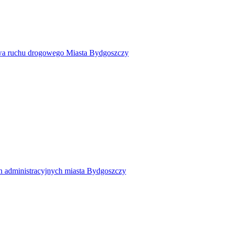
twa ruchu drogowego Miasta Bydgoszczy
h administracyjnych miasta Bydgoszczy