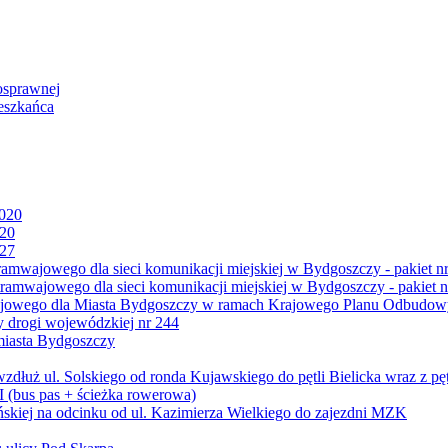
osprawnej
eszkańca
2020
020
027
mwajowego dla sieci komunikacji miejskiej w Bydgoszczy - pakiet nr
amwajowego dla sieci komunikacji miejskiej w Bydgoszczy - pakiet n
jowego dla Miasta Bydgoszczy w ramach Krajowego Planu Odbudowy
 drogi wojewódzkiej nr 244
miasta Bydgoszczy
ż ul. Solskiego od ronda Kujawskiego do pętli Bielicka wraz z pęt
 (bus pas + ścieżka rowerowa)
skiej na odcinku od ul. Kazimierza Wielkiego do zajezdni MZK