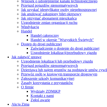
Wniosek o udostępnienie kanału technologicznego
Przejazd pojazdów nienormatywnych
Jak uzyskać identyfikator osoby niepełnosprawnej
Jak anulować zakupiony bilet okresowy
Jak otrzymać abonament mieszkańca
Uzgodnienie zmian organizacji ruchu
Windykacja
Handel
Handel całoroczny
Handel w okresie "Wszystkich Świętych"
Dostęp do drogi publicznej
Zaświadczenie o dostępie do drogi publicznej
Uzgodnienie lokalizacji/przebudowy zjazdu
Jak załatwić sprawę
Uzgodnienie lokalizacji lub przebudowy zjazdu
Przejazd pojazdów nienormatywnych
Dzierżawa lub najem gruntów na podstawie umów cywi
Przewóz osób w krajowym transporcie drogowym
Zgłoszenie szkody komunikacyjnej
Zasady korzystania z przystanków
O firmie
Wydziały ZDMiKP
Kontakt z nami
Zgłoś awarię
Akcja Zima