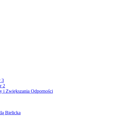
 3
r 2
 i Zwiększania Odporności
lą Bielicka