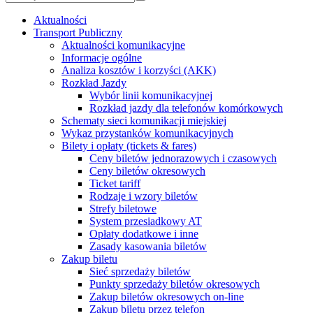
Aktualności
Transport Publiczny
Aktualności komunikacyjne
Informacje ogólne
Analiza kosztów i korzyści (AKK)
Rozkład Jazdy
Wybór linii komunikacyjnej
Rozkład jazdy dla telefonów komórkowych
Schematy sieci komunikacji miejskiej
Wykaz przystanków komunikacyjnych
Bilety i opłaty (tickets & fares)
Ceny biletów jednorazowych i czasowych
Ceny biletów okresowych
Ticket tariff
Rodzaje i wzory biletów
Strefy biletowe
System przesiadkowy AT
Opłaty dodatkowe i inne
Zasady kasowania biletów
Zakup biletu
Sieć sprzedaży biletów
Punkty sprzedaży biletów okresowych
Zakup biletów okresowych on-line
Zakup biletu przez telefon