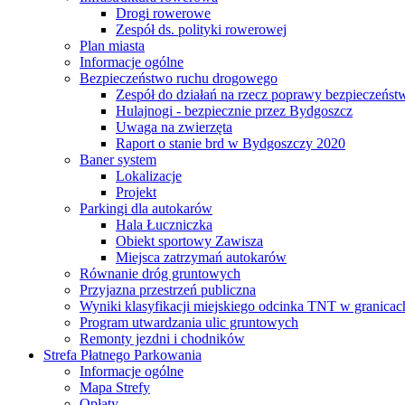
Drogi rowerowe
Zespół ds. polityki rowerowej
Plan miasta
Informacje ogólne
Bezpieczeństwo ruchu drogowego
Zespół do działań na rzecz poprawy bezpieczeńs
Hulajnogi - bezpiecznie przez Bydgoszcz
Uwaga na zwierzęta
Raport o stanie brd w Bydgoszczy 2020
Baner system
Lokalizacje
Projekt
Parkingi dla autokarów
Hala Łuczniczka
Obiekt sportowy Zawisza
Miejsca zatrzymań autokarów
Równanie dróg gruntowych
Przyjazna przestrzeń publiczna
Wyniki klasyfikacji miejskiego odcinka TNT w granicac
Program utwardzania ulic gruntowych
Remonty jezdni i chodników
Strefa Płatnego Parkowania
Informacje ogólne
Mapa Strefy
Opłaty