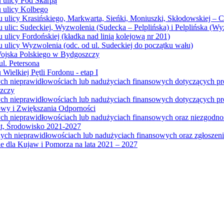
u ulicy Pod Skarpą
u ulicy Kolbego
u ulicy Krasińskiego, Markwarta, Sieńki, Moniuszki, Skłodowskiej – 
 ulic: Sudeckiej, Wyzwolenia (Sudecka – Pelplińska) i Pelplińska (W
 ulicy Fordońskiej (kładka nad linią kolejową nr 201)
 ulicy Wyzwolenia (odc. od ul. Sudeckiej do początku wału)
Wojska Polskiego w Bydgoszczy
l. Petersona
Wielkiej Pętli Fordonu - etap I
ych nieprawidłowościach lub nadużyciach finansowych dotyczących p
szczy
ych nieprawidłowościach lub nadużyciach finansowych dotyczących 
wy i Zwiększania Odporności
ych nieprawidłowościach lub nadużyciach finansowych oraz niezgodn
at, Środowisko 2021-2027
ych nieprawidłowościach lub nadużyciach finansowych oraz zgłosze
 dla Kujaw i Pomorza na lata 2021 – 2027