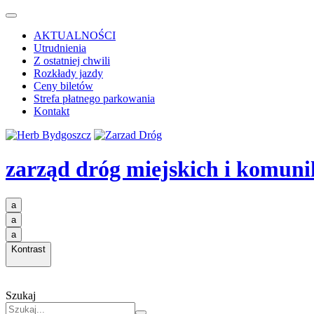
AKTUALNOŚCI
Utrudnienia
Z ostatniej chwili
Rozkłady jazdy
Ceny biletów
Strefa płatnego parkowania
Kontakt
zarząd dróg miejskich i komuni
a
a
a
Kontrast
Szukaj