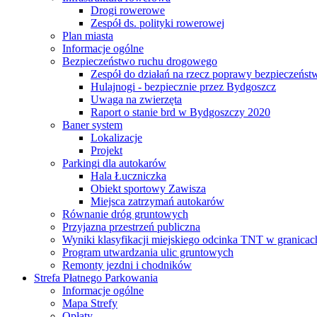
Drogi rowerowe
Zespół ds. polityki rowerowej
Plan miasta
Informacje ogólne
Bezpieczeństwo ruchu drogowego
Zespół do działań na rzecz poprawy bezpieczeńs
Hulajnogi - bezpiecznie przez Bydgoszcz
Uwaga na zwierzęta
Raport o stanie brd w Bydgoszczy 2020
Baner system
Lokalizacje
Projekt
Parkingi dla autokarów
Hala Łuczniczka
Obiekt sportowy Zawisza
Miejsca zatrzymań autokarów
Równanie dróg gruntowych
Przyjazna przestrzeń publiczna
Wyniki klasyfikacji miejskiego odcinka TNT w granicac
Program utwardzania ulic gruntowych
Remonty jezdni i chodników
Strefa Płatnego Parkowania
Informacje ogólne
Mapa Strefy
Opłaty