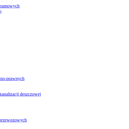
h ramowych
o
lno-prawnych
analizacji deszczowej
g przewozowych