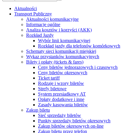
Aktualności
Transport Publiczny
Aktualności komunikacyjne
Informacje ogólne
Analiza kosztów i korzyści (AKK)
Rozkład Jazdy
Wybór linii komunikacyjnej
Rozkład jazdy dla telefonów komórkowych
Schematy sieci komunikacji miejskiej
Wykaz przystanków komunikacyjnych
Bilety i opłaty (tickets & fares)
Ceny biletów jednorazowych i czasowych
Ceny biletów okresowych
Ticket tariff
Rodzaje i wzory biletów
Strefy biletowe
System przesiadkowy AT
Opłaty dodatkowe i inne
Zasady kasowania biletów
Zakup biletu
Sieć sprzedaży biletów
Punkty sprzedaży biletów okresowych
Zakup biletów okresowych on-line
Zakup biletu przez telefon