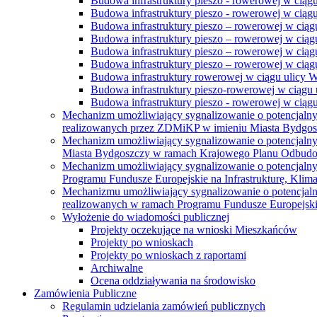
Budowa infrastruktury pieszo - rowerowej w ciąg
Budowa infrastruktury pieszo - rowerowej w ciąg
Budowa infrastruktury pieszo – rowerowej w ciąg
Budowa infrastruktury pieszo – rowerowej w ciągu
Budowa infrastruktury pieszo – rowerowej w ciągu
Budowa infrastruktury pieszo – rowerowej w ciągu
Budowa infrastruktury rowerowej w ciągu ulicy 
Budowa infrastruktury pieszo-rowerowej w ciągu u
Budowa infrastruktury pieszo - rowerowej w ciągu 
Mechanizm umożliwiający sygnalizowanie o potencjaln
realizowanych przez ZDMiKP w imieniu Miasta Bydgo
Mechanizm umożliwiający sygnalizowanie o potencjaln
Miasta Bydgoszczy w ramach Krajowego Planu Odbudo
Mechanizm umożliwiający sygnalizowanie o potencjaln
Programu Fundusze Europejskie na Infrastrukturę, Klim
Mechanizmu umożliwiający sygnalizowanie o potencjaln
realizowanych w ramach Programu Fundusze Europejskie
Wyłożenie do wiadomości publicznej
Projekty oczekujące na wnioski Mieszkańców
Projekty po wnioskach
Projekty po wnioskach z raportami
Archiwalne
Ocena oddziaływania na środowisko
Zamówienia Publiczne
Regulamin udzielania zamówień publicznych