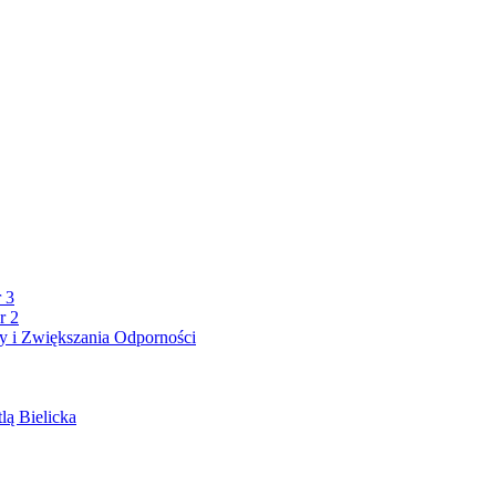
 3
r 2
 i Zwiększania Odporności
lą Bielicka