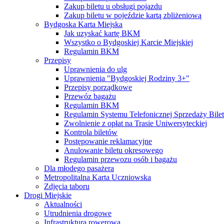
Zakup biletu u obsługi pojazdu
Zakup biletu w pojeździe kartą zbliżeniową
Bydgoska Karta Miejska
Jak uzyskać kartę BKM
Wszystko o Bydgoskiej Karcie Miejskiej
Regulamin BKM
Przepisy
Uprawnienia do ulg
Uprawnienia "Bydgoskiej Rodziny 3+"
Przepisy porządkowe
Przewóz bagażu
Regulamin BKM
Regulamin Systemu Telefonicznej Sprzedaży Bile
Zwolnienie z opłat na Trasie Uniwersyteckiej
Kontrola biletów
Postępowanie reklamacyjne
Anulowanie biletu okresowego
Regulamin przewozu osób i bagażu
Dla młodego pasażera
Metropolitalna Karta Uczniowska
Zdjęcia taboru
Drogi Miejskie
Aktualności
Utrudnienia drogowe
Infrastruktura rowerowa