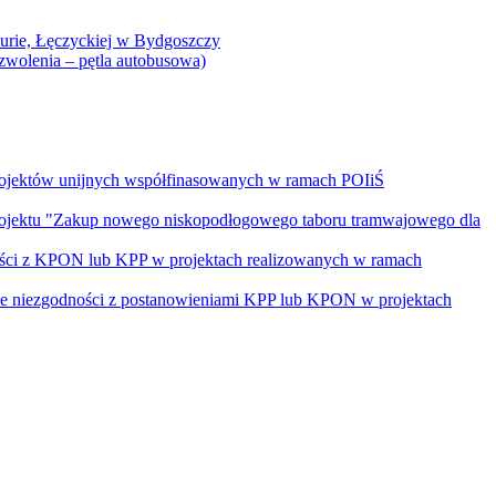
Curie, Łęczyckiej w Bydgoszczy
yzwolenia – pętla autobusowa)
rojektów unijnych współfinasowanych w ramach POIiŚ
projektu "Zakup nowego niskopodłogowego taboru tramwajowego dla
ości z KPON lub KPP w projektach realizowanych w ramach
nie niezgodności z postanowieniami KPP lub KPON w projektach