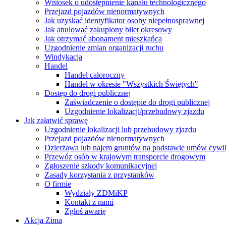
Wniosek o udostępnienie kanału technologicznego
Przejazd pojazdów nienormatywnych
Jak uzyskać identyfikator osoby niepełnosprawnej
Jak anulować zakupiony bilet okresowy
Jak otrzymać abonament mieszkańca
Uzgodnienie zmian organizacji ruchu
Windykacja
Handel
Handel całoroczny
Handel w okresie "Wszystkich Świętych"
Dostęp do drogi publicznej
Zaświadczenie o dostępie do drogi publicznej
Uzgodnienie lokalizacji/przebudowy zjazdu
Jak załatwić sprawę
Uzgodnienie lokalizacji lub przebudowy zjazdu
Przejazd pojazdów nienormatywnych
Dzierżawa lub najem gruntów na podstawie umów cywi
Przewóz osób w krajowym transporcie drogowym
Zgłoszenie szkody komunikacyjnej
Zasady korzystania z przystanków
O firmie
Wydziały ZDMiKP
Kontakt z nami
Zgłoś awarię
Akcja Zima