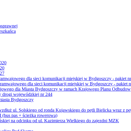
osprawnej
eszkańca
2020
020
027
mwajowego dla sieci komunikacji miejskiej w Bydgoszczy - pakiet nr
amwajowego dla sieci komunikacji miejskiej w Bydgoszczy - pakiet n
jowego dla Miasta Bydgoszczy w ramach Krajowego Planu Odbudowy
 drogi wojewódzkiej nr 244
miasta Bydgoszczy
ż ul. Solskiego od ronda Kujawskiego do pętli Bielicka wraz z pęt
 (bus pas + ścieżka rowerowa)
skiej na odcinku od ul. Kazimierza Wielkiego do zajezdni MZK