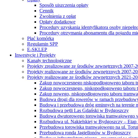
Sposób uiszczenia opłaty
Cennik
Zwolnienia z opłat
Opłaty dodatkowe
Procedury uzyskania identyfikatora osoby niepełn
Procedury otrzymania abonamentu dla pojazdu mi
Płać komórką
Regulamin SPP
E-SKLEP
Inwestycje i Projekty
Kanały technologiczne
Projekty zrealizowane ze środków zewnętrznych 2007-
Projekty realizowane ze środków zewnętrznych 2007-2
Projekty realizowane ze środków zewnętrznych 2021-2
Zakup nowoczesnego niskopodłogowego taboru tra
Zakup nowoczesnego, niskopodłogowego taboru tr
Zakup nowego, niskopodłogowego taboru tramwa
Budowa drogi dla rowerów w ramach przebudowy
Budowa i przebudowa dróg gminnych na terenie 
Rozbudowa pętli Las Gdański w Bydgoszczy
Budowa dwutorowego torowiska tramwajowego wzdłu
Rozbudowa ul. Nakielskiej w Bydgoszczy – Etap I
Przebudowa torowiska tramwajowego na ul. Toruń
Przebudowa ronda Jagiellonów w Bydgoszczy