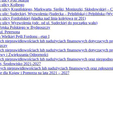
u ulicy Pod Skarpą
u ulicy Kolbego
u ulicy Krasińskiego, Markwarta, Sieńki, Moniuszki, Skłodowskiej – 
 ulic: Sudeckiej, Wyzwolenia (Sudecka – Pelplińska) i Pelplińska (W
 ulicy Fordońskiej (kładka nad linią kolejową nr 201)
 ulicy Wyzwolenia (odc. od ul. Sudeckiej do początku wału)
Wojska Polskiego w Bydgoszczy
l. Petersona
Wielkiej Pętli Fordonu - etap I
ych nieprawidłowościach lub nadużyciach finansowych dotyczących p
szczy
ych nieprawidłowościach lub nadużyciach finansowych dotyczących 
wy i Zwiększania Odporności
ych nieprawidłowościach lub nadużyciach finansowych oraz niezgodn
at, Środowisko 2021-2027
ych nieprawidłowościach lub nadużyciach finansowych oraz zgłosze
 dla Kujaw i Pomorza na lata 2021 – 2027