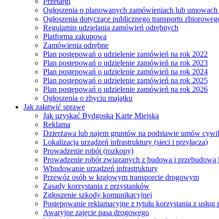
Przetargi
Ogłoszenia o planowanych zamówieniach lub umowac
Ogłoszenia dotyczące publicznego transportu zbioroweg
Regulamin udzielania zamówień odrębnych
Platforma zakupowa
Zamówienia odrębne
Plan postępowań o udzielenie zamówień na rok 2022
Plan postępowań o udzielenie zamówień na rok 2023
Plan postępowań o udzielenie zamówień na rok 2024
Plan postępowań o udzielenie zamówień na rok 2025
Plan postępowań o udzielenie zamówień na rok 2026
Ogłoszenia o zbyciu majątku
Jak załatwić sprawę
Jak uzyskać Bydgoską Kartę Miejską
Reklama
Dzierżawa lub najem gruntów na podstawie umów cywi
Lokalizacja urządzeń infrastruktury (sieci i przyłącza)
Prowadzenie robót (rozkopy)
Prowadzenie robót związanych z budowa i przebudową k
Wbudowanie urządzeń infrastruktury
Przewóz osób w krajowym transporcie drogowym
Zasady korzystania z przystanków
Zgłoszenie szkody komunikacyjnej
Postępowanie reklamacyjne z tytułu korzystania z usłu
Awaryjne zajęcie pasa drogowego