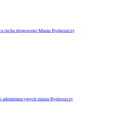
twa ruchu drogowego Miasta Bydgoszczy
h administracyjnych miasta Bydgoszczy