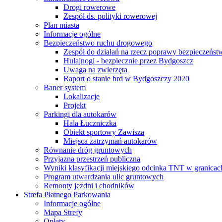
Drogi rowerowe
Zespół ds. polityki rowerowej
Plan miasta
Informacje ogólne
Bezpieczeństwo ruchu drogowego
Zespół do działań na rzecz poprawy bezpieczeńs
Hulajnogi - bezpiecznie przez Bydgoszcz
Uwaga na zwierzęta
Raport o stanie brd w Bydgoszczy 2020
Baner system
Lokalizacje
Projekt
Parkingi dla autokarów
Hala Łuczniczka
Obiekt sportowy Zawisza
Miejsca zatrzymań autokarów
Równanie dróg gruntowych
Przyjazna przestrzeń publiczna
Wyniki klasyfikacji miejskiego odcinka TNT w granicac
Program utwardzania ulic gruntowych
Remonty jezdni i chodników
Strefa Płatnego Parkowania
Informacje ogólne
Mapa Strefy
Opłaty