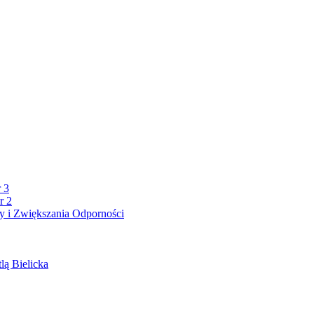
 3
r 2
 i Zwiększania Odporności
lą Bielicka