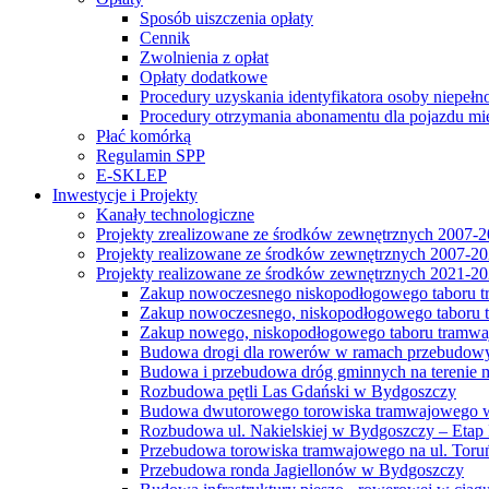
Sposób uiszczenia opłaty
Cennik
Zwolnienia z opłat
Opłaty dodatkowe
Procedury uzyskania identyfikatora osoby niepełn
Procedury otrzymania abonamentu dla pojazdu mi
Płać komórką
Regulamin SPP
E-SKLEP
Inwestycje i Projekty
Kanały technologiczne
Projekty zrealizowane ze środków zewnętrznych 2007-
Projekty realizowane ze środków zewnętrznych 2007-2
Projekty realizowane ze środków zewnętrznych 2021-2
Zakup nowoczesnego niskopodłogowego taboru tra
Zakup nowoczesnego, niskopodłogowego taboru tr
Zakup nowego, niskopodłogowego taboru tramwa
Budowa drogi dla rowerów w ramach przebudowy
Budowa i przebudowa dróg gminnych na terenie 
Rozbudowa pętli Las Gdański w Bydgoszczy
Budowa dwutorowego torowiska tramwajowego wzdłu
Rozbudowa ul. Nakielskiej w Bydgoszczy – Etap I
Przebudowa torowiska tramwajowego na ul. Toruń
Przebudowa ronda Jagiellonów w Bydgoszczy