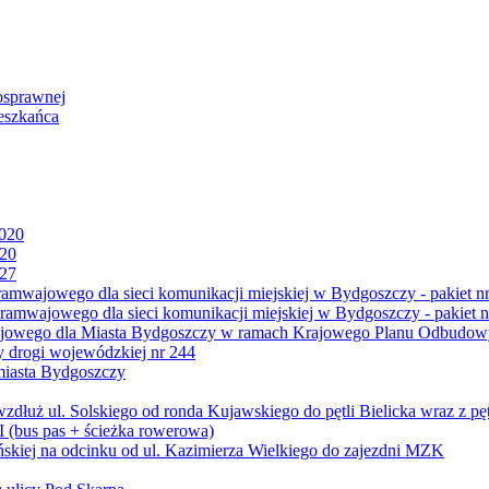
osprawnej
eszkańca
2020
020
027
mwajowego dla sieci komunikacji miejskiej w Bydgoszczy - pakiet nr
amwajowego dla sieci komunikacji miejskiej w Bydgoszczy - pakiet n
jowego dla Miasta Bydgoszczy w ramach Krajowego Planu Odbudowy
 drogi wojewódzkiej nr 244
miasta Bydgoszczy
ż ul. Solskiego od ronda Kujawskiego do pętli Bielicka wraz z pęt
 (bus pas + ścieżka rowerowa)
skiej na odcinku od ul. Kazimierza Wielkiego do zajezdni MZK