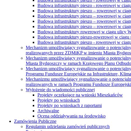
Budowa infrastruktury pieszo - rowerowej w ciąg
Budowa infrastruktury pieszo - rowerowej w ciąg
Budowa infrastruktury pieszo – rowerowej w ciąg
Budowa infrastruktury pieszo – rowerowej w ciągu
Budowa infrastruktury pieszo – rowerowej w ciągu
Budowa infrastruktury pieszo – rowerowej w ciągu
Budowa infrastruktury rowerowej w ciągu ulicy 
Budowa infrastruktury pieszo-rowerowej w ciągu u
Budowa infrastruktury pieszo - rowerowej w ciągu 
Mechanizm umożliwiający sygnalizowanie o potencjaln
realizowanych przez ZDMiKP w imieniu Miasta Bydgo
Mechanizm umożliwiający sygnalizowanie o potencjaln
Miasta Bydgoszczy w ramach Krajowego Planu Odbudo
Mechanizm umożliwiający sygnalizowanie o potencjaln
Programu Fundusze Europejskie na Infrastrukturę, Klim
Mechanizmu umożliwiający sygnalizowanie o potencjaln
realizowanych w ramach Programu Fundusze Europejskie
Wyłożenie do wiadomości publicznej
Projekty oczekujące na wnioski Mieszkańców
Projekty po wnioskach
Projekty po wnioskach z raportami
Archiwalne
Ocena oddziaływania na środowisko
Zamówienia Publiczne
Regulamin udzielania zamówień publicznych