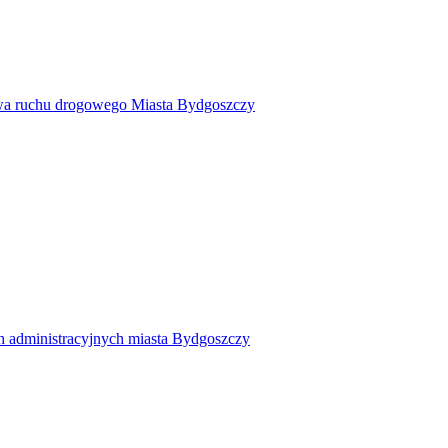
twa ruchu drogowego Miasta Bydgoszczy
h administracyjnych miasta Bydgoszczy