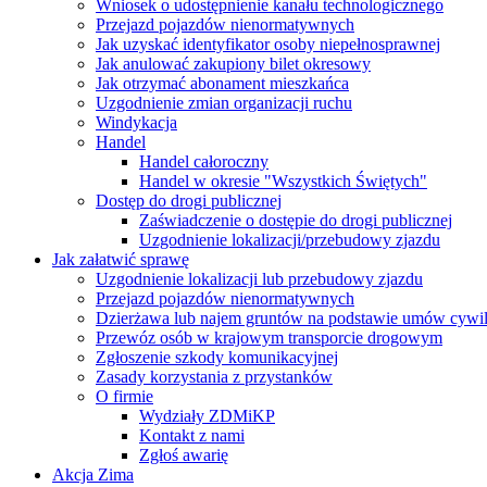
Wniosek o udostępnienie kanału technologicznego
Przejazd pojazdów nienormatywnych
Jak uzyskać identyfikator osoby niepełnosprawnej
Jak anulować zakupiony bilet okresowy
Jak otrzymać abonament mieszkańca
Uzgodnienie zmian organizacji ruchu
Windykacja
Handel
Handel całoroczny
Handel w okresie "Wszystkich Świętych"
Dostęp do drogi publicznej
Zaświadczenie o dostępie do drogi publicznej
Uzgodnienie lokalizacji/przebudowy zjazdu
Jak załatwić sprawę
Uzgodnienie lokalizacji lub przebudowy zjazdu
Przejazd pojazdów nienormatywnych
Dzierżawa lub najem gruntów na podstawie umów cywi
Przewóz osób w krajowym transporcie drogowym
Zgłoszenie szkody komunikacyjnej
Zasady korzystania z przystanków
O firmie
Wydziały ZDMiKP
Kontakt z nami
Zgłoś awarię
Akcja Zima