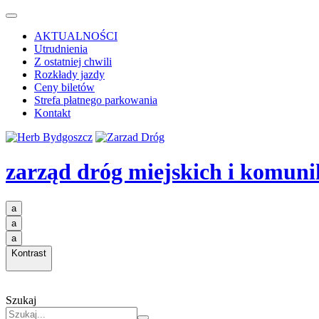
AKTUALNOŚCI
Utrudnienia
Z ostatniej chwili
Rozkłady jazdy
Ceny biletów
Strefa płatnego parkowania
Kontakt
zarząd dróg miejskich i komuni
a
a
a
Kontrast
Szukaj