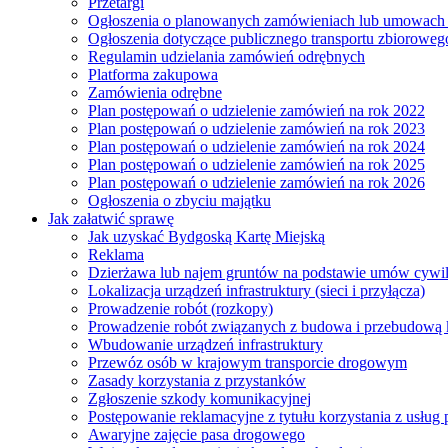
Przetargi
Ogłoszenia o planowanych zamówieniach lub umowac
Ogłoszenia dotyczące publicznego transportu zbioroweg
Regulamin udzielania zamówień odrębnych
Platforma zakupowa
Zamówienia odrębne
Plan postępowań o udzielenie zamówień na rok 2022
Plan postępowań o udzielenie zamówień na rok 2023
Plan postępowań o udzielenie zamówień na rok 2024
Plan postępowań o udzielenie zamówień na rok 2025
Plan postępowań o udzielenie zamówień na rok 2026
Ogłoszenia o zbyciu majątku
Jak załatwić sprawę
Jak uzyskać Bydgoską Kartę Miejską
Reklama
Dzierżawa lub najem gruntów na podstawie umów cywi
Lokalizacja urządzeń infrastruktury (sieci i przyłącza)
Prowadzenie robót (rozkopy)
Prowadzenie robót związanych z budowa i przebudową k
Wbudowanie urządzeń infrastruktury
Przewóz osób w krajowym transporcie drogowym
Zasady korzystania z przystanków
Zgłoszenie szkody komunikacyjnej
Postępowanie reklamacyjne z tytułu korzystania z usłu
Awaryjne zajęcie pasa drogowego