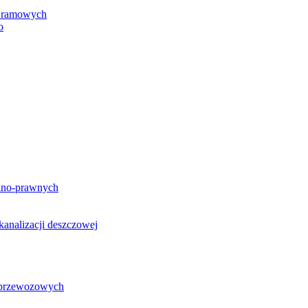
h ramowych
o
lno-prawnych
analizacji deszczowej
g przewozowych