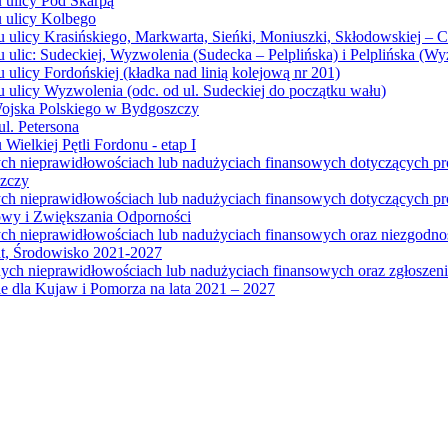
u ulicy Pod Skarpą
u ulicy Kolbego
u ulicy Krasińskiego, Markwarta, Sieńki, Moniuszki, Skłodowskiej – 
 ulic: Sudeckiej, Wyzwolenia (Sudecka – Pelplińska) i Pelplińska (W
 ulicy Fordońskiej (kładka nad linią kolejową nr 201)
 ulicy Wyzwolenia (odc. od ul. Sudeckiej do początku wału)
Wojska Polskiego w Bydgoszczy
l. Petersona
Wielkiej Pętli Fordonu - etap I
ych nieprawidłowościach lub nadużyciach finansowych dotyczących p
szczy
ych nieprawidłowościach lub nadużyciach finansowych dotyczących 
wy i Zwiększania Odporności
ych nieprawidłowościach lub nadużyciach finansowych oraz niezgodn
at, Środowisko 2021-2027
ych nieprawidłowościach lub nadużyciach finansowych oraz zgłosze
 dla Kujaw i Pomorza na lata 2021 – 2027