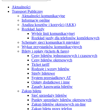
Aktualności
Transport Publiczny
Aktualności komunikacyjne
Informacje ogólne
Analiza kosztów i korzyści (AKK)
Rozkład Jazdy
Wybór linii komunikacyjnej
Rozkład jazdy dla telefonów komórkowych
Schematy sieci komunikacji miejskiej
Wykaz przystanków komunikacyjnych
Bilety i opłaty (tickets & fares)
Ceny biletów jednorazowych i czasowych
Ceny biletów okresowych
Ticket tariff
Rodzaje i wzory biletów
Strefy biletowe
System przesiadkowy AT
Opłaty dodatkowe i inne
Zasady kasowania biletów
Zakup biletu
Sieć sprzedaży biletów
Punkty sprzedaży biletów okresowych
Zakup biletów okresowych on-line
Zakup biletu przez telefon