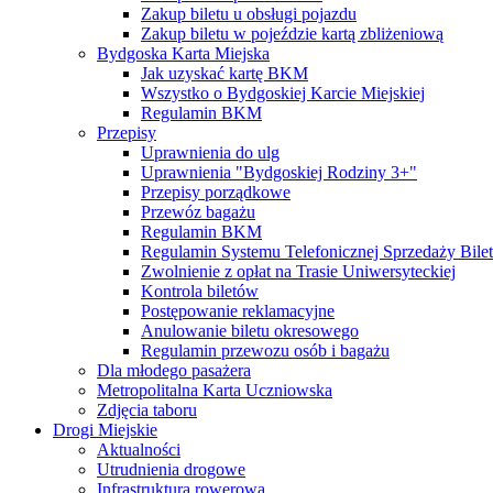
Zakup biletu u obsługi pojazdu
Zakup biletu w pojeździe kartą zbliżeniową
Bydgoska Karta Miejska
Jak uzyskać kartę BKM
Wszystko o Bydgoskiej Karcie Miejskiej
Regulamin BKM
Przepisy
Uprawnienia do ulg
Uprawnienia "Bydgoskiej Rodziny 3+"
Przepisy porządkowe
Przewóz bagażu
Regulamin BKM
Regulamin Systemu Telefonicznej Sprzedaży Bile
Zwolnienie z opłat na Trasie Uniwersyteckiej
Kontrola biletów
Postępowanie reklamacyjne
Anulowanie biletu okresowego
Regulamin przewozu osób i bagażu
Dla młodego pasażera
Metropolitalna Karta Uczniowska
Zdjęcia taboru
Drogi Miejskie
Aktualności
Utrudnienia drogowe
Infrastruktura rowerowa