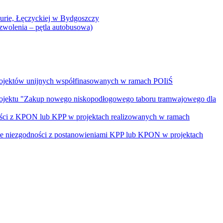
Curie, Łęczyckiej w Bydgoszczy
yzwolenia – pętla autobusowa)
rojektów unijnych współfinasowanych w ramach POIiŚ
projektu "Zakup nowego niskopodłogowego taboru tramwajowego dla
ości z KPON lub KPP w projektach realizowanych w ramach
nie niezgodności z postanowieniami KPP lub KPON w projektach