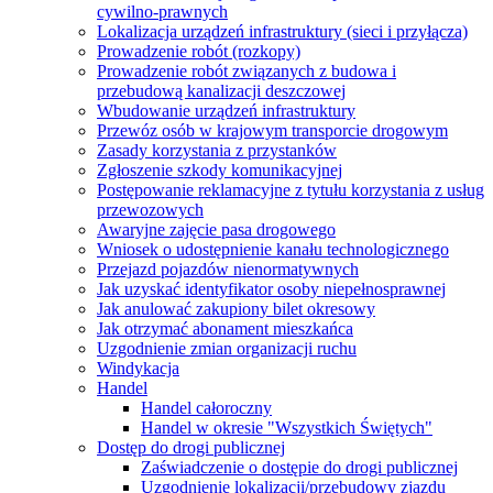
cywilno-prawnych
Lokalizacja urządzeń infrastruktury (sieci i przyłącza)
Prowadzenie robót (rozkopy)
Prowadzenie robót związanych z budowa i
przebudową kanalizacji deszczowej
Wbudowanie urządzeń infrastruktury
Przewóz osób w krajowym transporcie drogowym
Zasady korzystania z przystanków
Zgłoszenie szkody komunikacyjnej
Postępowanie reklamacyjne z tytułu korzystania z usług
przewozowych
Awaryjne zajęcie pasa drogowego
Wniosek o udostępnienie kanału technologicznego
Przejazd pojazdów nienormatywnych
Jak uzyskać identyfikator osoby niepełnosprawnej
Jak anulować zakupiony bilet okresowy
Jak otrzymać abonament mieszkańca
Uzgodnienie zmian organizacji ruchu
Windykacja
Handel
Handel całoroczny
Handel w okresie "Wszystkich Świętych"
Dostęp do drogi publicznej
Zaświadczenie o dostępie do drogi publicznej
Uzgodnienie lokalizacji/przebudowy zjazdu