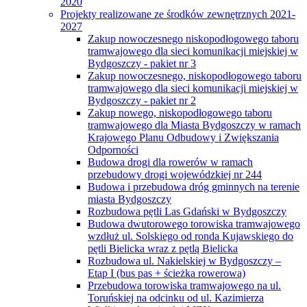
2020
Projekty realizowane ze środków zewnętrznych 2021-
2027
Zakup nowoczesnego niskopodłogowego taboru
tramwajowego dla sieci komunikacji miejskiej w
Bydgoszczy - pakiet nr 3
Zakup nowoczesnego, niskopodłogowego taboru
tramwajowego dla sieci komunikacji miejskiej w
Bydgoszczy - pakiet nr 2
Zakup nowego, niskopodłogowego taboru
tramwajowego dla Miasta Bydgoszczy w ramach
Krajowego Planu Odbudowy i Zwiększania
Odporności
Budowa drogi dla rowerów w ramach
przebudowy drogi wojewódzkiej nr 244
Budowa i przebudowa dróg gminnych na terenie
miasta Bydgoszczy
Rozbudowa pętli Las Gdański w Bydgoszczy
Budowa dwutorowego torowiska tramwajowego
wzdłuż ul. Solskiego od ronda Kujawskiego do
pętli Bielicka wraz z pętlą Bielicka
Rozbudowa ul. Nakielskiej w Bydgoszczy –
Etap I (bus pas + ścieżka rowerowa)
Przebudowa torowiska tramwajowego na ul.
Toruńskiej na odcinku od ul. Kazimierza