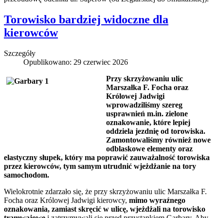
Torowisko bardziej widoczne dla
kierowców
Szczegóły
Opublikowano: 29 czerwiec 2026
Przy skrzyżowaniu ulic
Marszałka F. Focha oraz
Królowej Jadwigi
wprowadziliśmy szereg
usprawnień m.in. zielone
oznakowanie, które lepiej
oddziela jezdnię od torowiska.
Zamontowaliśmy również nowe
odblaskowe elementy oraz
elastyczny słupek, który ma poprawić zauważalność torowiska
przez kierowców, tym samym utrudnić wjeżdżanie na tory
samochodom.
Wielokrotnie zdarzało się, że przy skrzyżowaniu ulic Marszałka F.
Focha oraz Królowej Jadwigi kierowcy,
mimo wyraźnego
oznakowania, zamiast skręcić w ulicę, wjeżdżali na torowisko
tramwajowe
i zatrzymywali się przed przystankiem Garbary. Aby