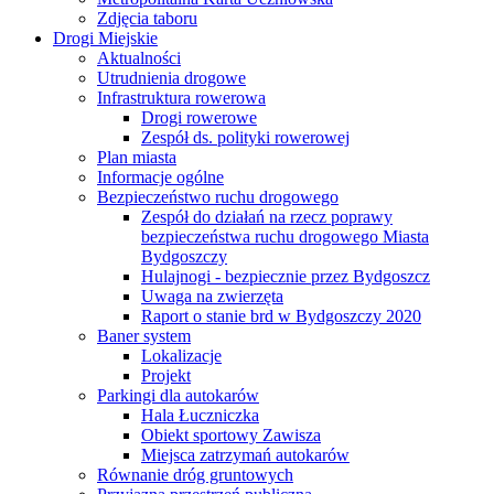
Zdjęcia taboru
Drogi Miejskie
Aktualności
Utrudnienia drogowe
Infrastruktura rowerowa
Drogi rowerowe
Zespół ds. polityki rowerowej
Plan miasta
Informacje ogólne
Bezpieczeństwo ruchu drogowego
Zespół do działań na rzecz poprawy
bezpieczeństwa ruchu drogowego Miasta
Bydgoszczy
Hulajnogi - bezpiecznie przez Bydgoszcz
Uwaga na zwierzęta
Raport o stanie brd w Bydgoszczy 2020
Baner system
Lokalizacje
Projekt
Parkingi dla autokarów
Hala Łuczniczka
Obiekt sportowy Zawisza
Miejsca zatrzymań autokarów
Równanie dróg gruntowych