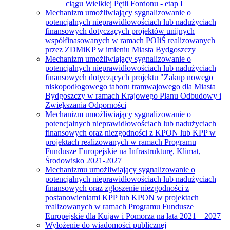
ciągu Wielkiej Pętli Fordonu - etap I
Mechanizm umożliwiający sygnalizowanie o
potencjalnych nieprawidłowościach lub nadużyciach
finansowych dotyczących projektów unijnych
współfinasowanych w ramach POIiŚ realizowanych
przez ZDMiKP w imieniu Miasta Bydgoszczy
Mechanizm umożliwiający sygnalizowanie o
potencjalnych nieprawidłowościach lub nadużyciach
finansowych dotyczących projektu "Zakup nowego
niskopodłogowego taboru tramwajowego dla Miasta
Bydgoszczy w ramach Krajowego Planu Odbudowy i
Zwiększania Odporności
Mechanizm umożliwiający sygnalizowanie o
potencjalnych nieprawidłowościach lub nadużyciach
finansowych oraz niezgodności z KPON lub KPP w
projektach realizowanych w ramach Programu
Fundusze Europejskie na Infrastrukturę, Klimat,
Środowisko 2021-2027
Mechanizmu umożliwiający sygnalizowanie o
potencjalnych nieprawidłowościach lub nadużyciach
finansowych oraz zgłoszenie niezgodności z
postanowieniami KPP lub KPON w projektach
realizowanych w ramach Programu Fundusze
Europejskie dla Kujaw i Pomorza na lata 2021 – 2027
Wyłożenie do wiadomości publicznej