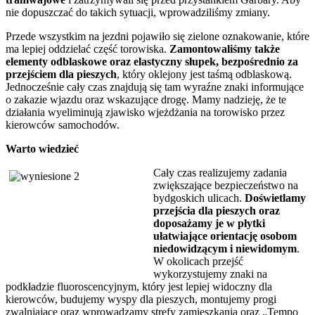
nie dopuszczać do takich sytuacji, wprowadziliśmy zmiany.
Przede wszystkim na jezdni pojawiło się zielone oznakowanie, które
ma lepiej oddzielać część torowiska.
Zamontowaliśmy także
elementy odblaskowe oraz elastyczny słupek, bezpośrednio za
przejściem dla pieszych
, który oklejony jest taśmą odblaskową.
Jednocześnie cały czas znajdują się tam wyraźne znaki informujące
o zakazie wjazdu oraz wskazujące drogę. Mamy nadzieję, że te
działania wyeliminują zjawisko wjeżdżania na torowisko przez
kierowców samochodów.
Warto wiedzieć
Cały czas realizujemy zadania
zwiększające bezpieczeństwo na
bydgoskich ulicach.
Doświetlamy
przejścia dla pieszych oraz
doposażamy je w płytki
ułatwiające orientację osobom
niedowidzącym i niewidomym
.
W okolicach przejść
wykorzystujemy znaki na
podkładzie fluoroscencyjnym, który jest lepiej widoczny dla
kierowców, budujemy wyspy dla pieszych, montujemy progi
zwalniające oraz wprowadzamy strefy zamieszkania oraz „Tempo