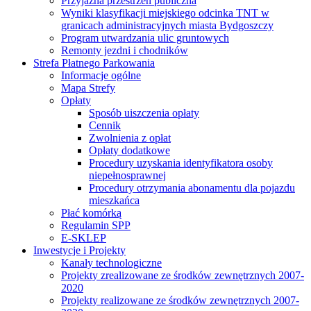
Przyjazna przestrzeń publiczna
Wyniki klasyfikacji miejskiego odcinka TNT w
granicach administracyjnych miasta Bydgoszczy
Program utwardzania ulic gruntowych
Remonty jezdni i chodników
Strefa Płatnego Parkowania
Informacje ogólne
Mapa Strefy
Opłaty
Sposób uiszczenia opłaty
Cennik
Zwolnienia z opłat
Opłaty dodatkowe
Procedury uzyskania identyfikatora osoby
niepełnosprawnej
Procedury otrzymania abonamentu dla pojazdu
mieszkańca
Płać komórką
Regulamin SPP
E-SKLEP
Inwestycje i Projekty
Kanały technologiczne
Projekty zrealizowane ze środków zewnętrznych 2007-
2020
Projekty realizowane ze środków zewnętrznych 2007-