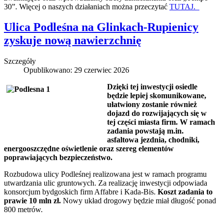
30”. Więcej o naszych działaniach można przeczytać
TUTAJ.
Ulica Podleśna na Glinkach-Rupienicy
zyskuje nową nawierzchnię
Szczegóły
Opublikowano: 29 czerwiec 2026
Dzięki tej inwestycji osiedle
będzie lepiej skomunikowane,
ułatwiony zostanie również
dojazd do rozwijających się w
tej części miasta firm. W ramach
zadania powstają m.in.
asfaltowa jezdnia, chodniki,
energooszczędne oświetlenie oraz szereg elementów
poprawiających bezpieczeństwo.
Rozbudowa ulicy Podleśnej realizowana jest w ramach programu
utwardzania ulic gruntowych. Za realizację inwestycji odpowiada
konsorcjum bydgoskich firm Affabre i Kada-Bis.
Koszt zadania to
prawie 10 mln zł.
Nowy układ drogowy będzie miał długość ponad
800 metrów.