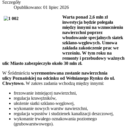
Szczegóły
Opublikowano: 01 lipiec 2026
Warta ponad 2,6 mln zł
inwestycja będzie polegała
między innymi na wzmocnieniu
nawierzchni poprzez
wbudowanie specjalnych siatek
szklano-węglowych. Umowa
zakłada zakończenie prac we
wrześniu. W tym roku na
remonty i przebudowy ważnych
ulic Miasto zabezpieczyło około 30 mln zł.
W Śródmieściu
wyremontowana zostanie nawierzchnia
ulicy Poznańskiej na odcinku od Wełnianego Rynku do ul.
Chwytowo.
W zakres zadania wchodzą między innymi:
frezowanie istniejącej nawierzchni,
regulacja krawężników,
ułożenie siatki szklano-węglowej,
wykonanie nowych warstw nawierzchni,
regulacja wpustów i studzienek kanalizacji deszczowej,
wykonanie trwałego oznakowania poziomego
(grubowarstwowego).