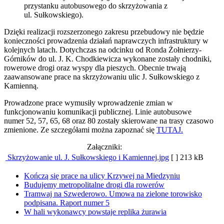
przystanku autobusowego do skrzyżowania z
ul. Sułkowskiego).
Dzięki realizacji rozszerzonego zakresu przebudowy nie będzie
konieczności prowadzenia działań naprawczych infrastruktury w
kolejnych latach. Dotychczas na odcinku od Ronda Żołnierzy-
Górników do ul. J. K. Chodkiewicza wykonane zostały chodniki,
rowerowe drogi oraz wyspy dla pieszych. Obecnie trwają
zaawansowane prace na skrzyżowaniu ulic J. Sułkowskiego z
Kamienną.
Prowadzone prace wymusiły wprowadzenie zmian w
funkcjonowaniu komunikacji publicznej. Linie autobusowe
numer 52, 57, 65, 68 oraz 80 zostały skierowane na trasy czasowo
zmienione. Ze szczegółami można zapoznać się
TUTAJ.
Załączniki:
Skrzyżowanie ul. J. Sułkowskiego i Kamiennej.jpg
[ ]
213 kB
Kończą się prace na ulicy Krzywej na Miedzyniu
Budujemy metropolitalne drogi dla rowerów
Tramwaj na Szwederowo. Umowa na zielone torowisko
podpisana. Raport numer 5
W hali wykonawcy powstaje replika żurawia