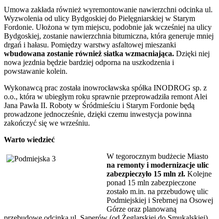
Umowa zakłada również wyremontowanie nawierzchni odcinka ul.
Wyzwolenia od ulicy Bydgoskiej do Pielęgniarskiej w Starym
Fordonie. Ułożona w tym miejscu, podobnie jak wcześniej na ulicy
Bydgoskiej, zostanie nawierzchnia bitumiczna, która generuje mniej
drgań i hałasu. Pomiędzy warstwy asfaltowej mieszanki
wbudowana zostanie również siatka wzmacniająca.
Dzięki niej
nowa jezdnia będzie bardziej odporna na uszkodzenia i
powstawanie kolein.
Wykonawcą prac została inowrocławska spółka INODROG sp. z
o.o., która w ubiegłym roku sprawnie przeprowadziła remont Alei
Jana Pawła II. Roboty w Śródmieściu i Starym Fordonie będą
prowadzone jednocześnie, dzięki czemu inwestycja powinna
zakończyć się we wrześniu.
Warto wiedzieć
W tegorocznym budżecie Miasto
na remonty i modernizacje ulic
zabezpieczyło 15 mln zł.
Kolejne
ponad 15 mln zabezpieczone
zostało m.in. na przebudowę ulic
Podmiejskiej i Srebrnej na Osowej
Górze oraz planowaną
przebudowę odcinka ul. Saperów (od Żeglarskiej do Smukalskiej).