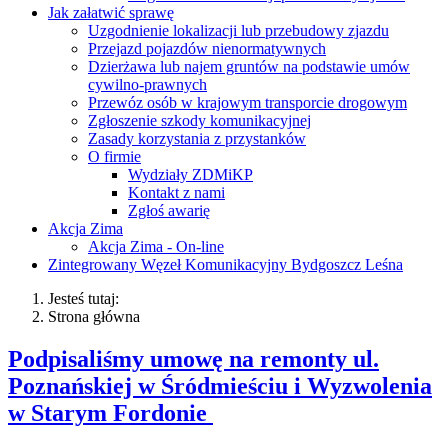
Jak załatwić sprawę
Uzgodnienie lokalizacji lub przebudowy zjazdu
Przejazd pojazdów nienormatywnych
Dzierżawa lub najem gruntów na podstawie umów
cywilno-prawnych
Przewóz osób w krajowym transporcie drogowym
Zgłoszenie szkody komunikacyjnej
Zasady korzystania z przystanków
O firmie
Wydziały ZDMiKP
Kontakt z nami
Zgłoś awarię
Akcja Zima
Akcja Zima - On-line
Zintegrowany Węzeł Komunikacyjny Bydgoszcz Leśna
Jesteś tutaj:
Strona główna
Podpisaliśmy umowę na remonty ul.
Poznańskiej w Śródmieściu i Wyzwolenia
w Starym Fordonie