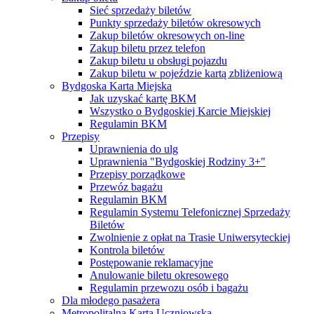
Sieć sprzedaży biletów
Punkty sprzedaży biletów okresowych
Zakup biletów okresowych on-line
Zakup biletu przez telefon
Zakup biletu u obsługi pojazdu
Zakup biletu w pojeździe kartą zbliżeniową
Bydgoska Karta Miejska
Jak uzyskać kartę BKM
Wszystko o Bydgoskiej Karcie Miejskiej
Regulamin BKM
Przepisy
Uprawnienia do ulg
Uprawnienia "Bydgoskiej Rodziny 3+"
Przepisy porządkowe
Przewóz bagażu
Regulamin BKM
Regulamin Systemu Telefonicznej Sprzedaży
Biletów
Zwolnienie z opłat na Trasie Uniwersyteckiej
Kontrola biletów
Postępowanie reklamacyjne
Anulowanie biletu okresowego
Regulamin przewozu osób i bagażu
Dla młodego pasażera
Metropolitalna Karta Uczniowska