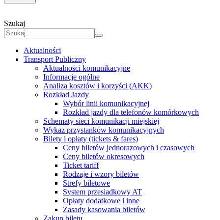
Szukaj
Aktualności
Transport Publiczny
Aktualności komunikacyjne
Informacje ogólne
Analiza kosztów i korzyści (AKK)
Rozkład Jazdy
Wybór linii komunikacyjnej
Rozkład jazdy dla telefonów komórkowych
Schematy sieci komunikacji miejskiej
Wykaz przystanków komunikacyjnych
Bilety i opłaty (tickets & fares)
Ceny biletów jednorazowych i czasowych
Ceny biletów okresowych
Ticket tariff
Rodzaje i wzory biletów
Strefy biletowe
System przesiadkowy AT
Opłaty dodatkowe i inne
Zasady kasowania biletów
Zakup biletu