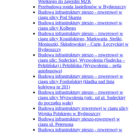
Wielkiego do zajezdni MZK
Przebudowa ronda Jagiellonów w Bydgoszczy
Budowa infrastruktury pieszo - rowerowej w
ciągu ulicy Pod Skarpą
Budowa infrastruktury pieszo - rowerowej w
ciągu ulicy Kolbego
Budowa infrastruktury pieszo – rowerowej w
ciągu ulicy Krasińskiego, Markwarta, Sieńki,
Moniuszki, Skłodowskiej – Curie, Łęczyckiej w
Bydgoszczy
Budowa infrastruktury pieszo – rowerowej w
ciągu ulic: Sudeckiej, Wyzwolenia (Sudecka –
Pelplińska) i Pelplińska (Wyzwolenia – pętla
autobusowa)
Budowa infrastruktury pieszo – rowerowej w
ciągu ulicy Fordońskiej (kładka nad linią
kolejową nr 201)
Budowa infrastruktury pieszo – rowerowej w
ciągu ulicy Wyzwolenia (odc. od ul. Sudeckiej
do początku wału)
Budowa infrastruktury rowerowej w ciągu ulicy
Wojska Polskiego w Bydgoszczy
Budowa infrastruktury pieszo-rowerowej w
ciągu ul. Petersona
Budowa infrastruktury pieszo - rowerowej w