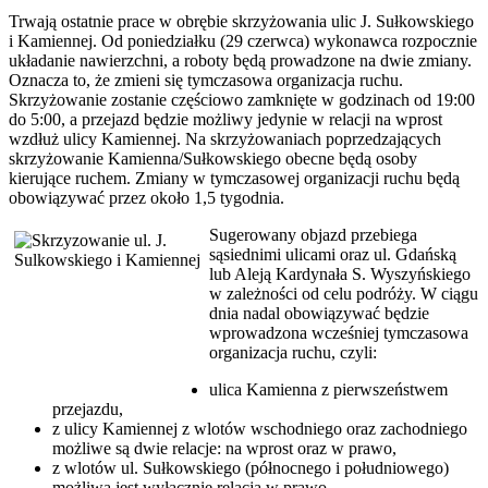
Trwają ostatnie prace w obrębie skrzyżowania ulic J. Sułkowskiego
i Kamiennej. Od poniedziałku (29 czerwca) wykonawca rozpocznie
układanie nawierzchni, a roboty będą prowadzone na dwie zmiany.
Oznacza to, że zmieni się tymczasowa organizacja ruchu.
Skrzyżowanie zostanie częściowo zamknięte w godzinach od 19:00
do 5:00, a przejazd będzie możliwy jedynie w relacji na wprost
wzdłuż ulicy Kamiennej. Na skrzyżowaniach poprzedzających
skrzyżowanie Kamienna/Sułkowskiego obecne będą osoby
kierujące ruchem. Zmiany w tymczasowej organizacji ruchu będą
obowiązywać przez około 1,5 tygodnia.
Sugerowany objazd przebiega
sąsiednimi ulicami oraz ul. Gdańską
lub Aleją Kardynała S. Wyszyńskiego
w zależności od celu podróży. W ciągu
dnia nadal obowiązywać będzie
wprowadzona wcześniej tymczasowa
organizacja ruchu, czyli:
ulica Kamienna z pierwszeństwem
przejazdu,
z ulicy Kamiennej z wlotów wschodniego oraz zachodniego
możliwe są dwie relacje: na wprost oraz w prawo,
z wlotów ul. Sułkowskiego (północnego i południowego)
możliwa jest wyłącznie relacja w prawo.