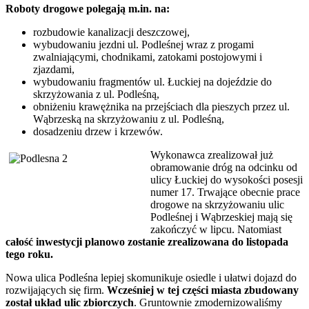
Roboty drogowe polegają m.in. na:
rozbudowie kanalizacji deszczowej,
wybudowaniu jezdni ul. Podleśnej wraz z progami
zwalniającymi, chodnikami, zatokami postojowymi i
zjazdami,
wybudowaniu fragmentów ul. Łuckiej na dojeździe do
skrzyżowania z ul. Podleśną,
obniżeniu krawężnika na przejściach dla pieszych przez ul.
Wąbrzeską na skrzyżowaniu z ul. Podleśną,
dosadzeniu drzew i krzewów.
Wykonawca zrealizował już
obramowanie dróg na odcinku od
ulicy Łuckiej do wysokości posesji
numer 17. Trwające obecnie prace
drogowe na skrzyżowaniu ulic
Podleśnej i Wąbrzeskiej mają się
zakończyć w lipcu. Natomiast
całość inwestycji planowo zostanie zrealizowana do listopada
tego roku.
Nowa ulica Podleśna lepiej skomunikuje osiedle i ułatwi dojazd do
rozwijających się firm.
Wcześniej w tej części miasta zbudowany
został układ ulic zbiorczych
. Gruntownie zmodernizowaliśmy