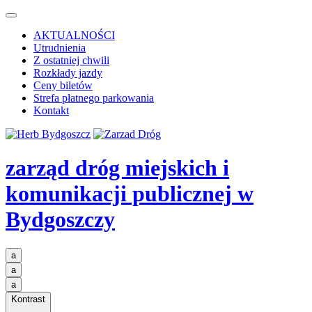
AKTUALNOŚCI
Utrudnienia
Z ostatniej chwili
Rozkłady jazdy
Ceny biletów
Strefa płatnego parkowania
Kontakt
zarząd dróg miejskich i
komunikacji publicznej
w
Bydgoszczy
a
a
a
Kontrast