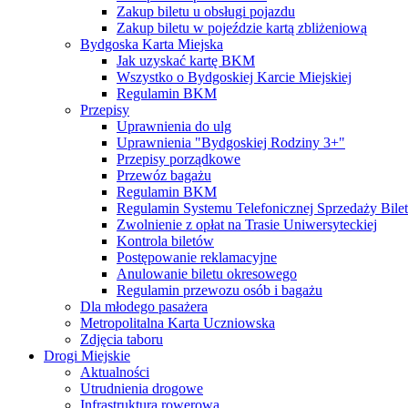
Zakup biletu u obsługi pojazdu
Zakup biletu w pojeździe kartą zbliżeniową
Bydgoska Karta Miejska
Jak uzyskać kartę BKM
Wszystko o Bydgoskiej Karcie Miejskiej
Regulamin BKM
Przepisy
Uprawnienia do ulg
Uprawnienia "Bydgoskiej Rodziny 3+"
Przepisy porządkowe
Przewóz bagażu
Regulamin BKM
Regulamin Systemu Telefonicznej Sprzedaży Bile
Zwolnienie z opłat na Trasie Uniwersyteckiej
Kontrola biletów
Postępowanie reklamacyjne
Anulowanie biletu okresowego
Regulamin przewozu osób i bagażu
Dla młodego pasażera
Metropolitalna Karta Uczniowska
Zdjęcia taboru
Drogi Miejskie
Aktualności
Utrudnienia drogowe
Infrastruktura rowerowa