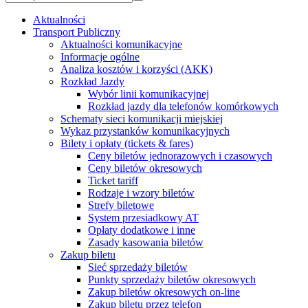
Aktualności
Transport Publiczny
Aktualności komunikacyjne
Informacje ogólne
Analiza kosztów i korzyści (AKK)
Rozkład Jazdy
Wybór linii komunikacyjnej
Rozkład jazdy dla telefonów komórkowych
Schematy sieci komunikacji miejskiej
Wykaz przystanków komunikacyjnych
Bilety i opłaty (tickets & fares)
Ceny biletów jednorazowych i czasowych
Ceny biletów okresowych
Ticket tariff
Rodzaje i wzory biletów
Strefy biletowe
System przesiadkowy AT
Opłaty dodatkowe i inne
Zasady kasowania biletów
Zakup biletu
Sieć sprzedaży biletów
Punkty sprzedaży biletów okresowych
Zakup biletów okresowych on-line
Zakup biletu przez telefon