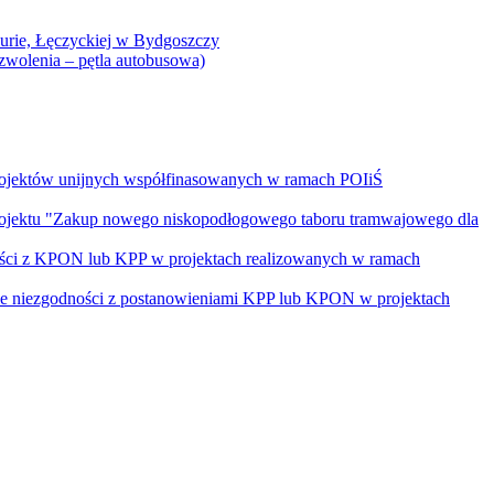
Curie, Łęczyckiej w Bydgoszczy
yzwolenia – pętla autobusowa)
rojektów unijnych współfinasowanych w ramach POIiŚ
projektu "Zakup nowego niskopodłogowego taboru tramwajowego dla
ości z KPON lub KPP w projektach realizowanych w ramach
nie niezgodności z postanowieniami KPP lub KPON w projektach