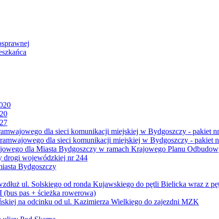
osprawnej
eszkańca
2020
020
027
mwajowego dla sieci komunikacji miejskiej w Bydgoszczy - pakiet nr
amwajowego dla sieci komunikacji miejskiej w Bydgoszczy - pakiet n
jowego dla Miasta Bydgoszczy w ramach Krajowego Planu Odbudowy
 drogi wojewódzkiej nr 244
miasta Bydgoszczy
ż ul. Solskiego od ronda Kujawskiego do pętli Bielicka wraz z pęt
 (bus pas + ścieżka rowerowa)
skiej na odcinku od ul. Kazimierza Wielkiego do zajezdni MZK