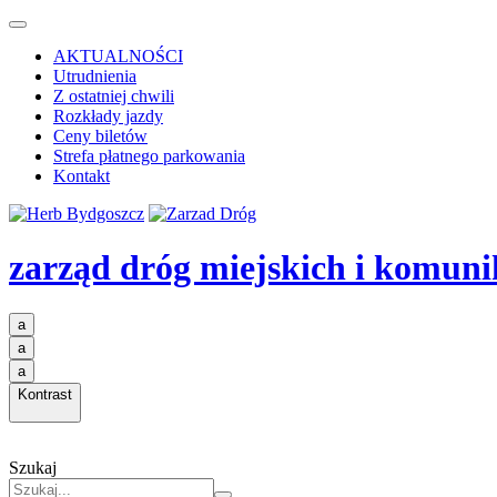
AKTUALNOŚCI
Utrudnienia
Z ostatniej chwili
Rozkłady jazdy
Ceny biletów
Strefa płatnego parkowania
Kontakt
zarząd dróg miejskich i komuni
a
a
a
Kontrast
Szukaj