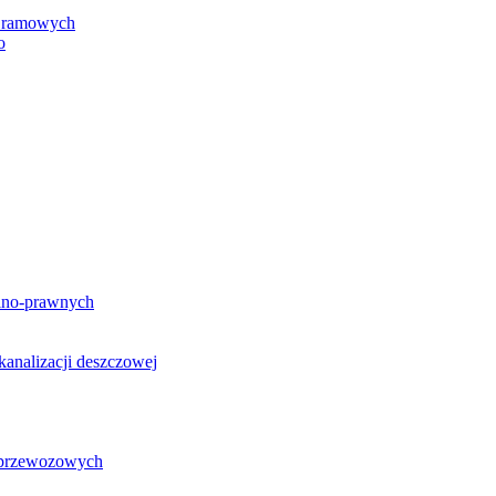
h ramowych
o
lno-prawnych
analizacji deszczowej
g przewozowych