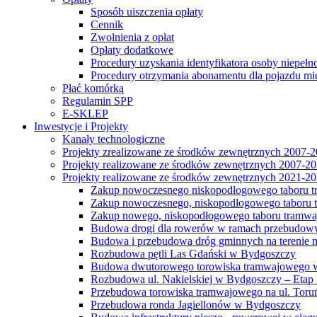
Sposób uiszczenia opłaty
Cennik
Zwolnienia z opłat
Opłaty dodatkowe
Procedury uzyskania identyfikatora osoby niepełn
Procedury otrzymania abonamentu dla pojazdu mi
Płać komórką
Regulamin SPP
E-SKLEP
Inwestycje i Projekty
Kanały technologiczne
Projekty zrealizowane ze środków zewnętrznych 2007-
Projekty realizowane ze środków zewnętrznych 2007-2
Projekty realizowane ze środków zewnętrznych 2021-2
Zakup nowoczesnego niskopodłogowego taboru tra
Zakup nowoczesnego, niskopodłogowego taboru tr
Zakup nowego, niskopodłogowego taboru tramwa
Budowa drogi dla rowerów w ramach przebudowy
Budowa i przebudowa dróg gminnych na terenie 
Rozbudowa pętli Las Gdański w Bydgoszczy
Budowa dwutorowego torowiska tramwajowego wzdłu
Rozbudowa ul. Nakielskiej w Bydgoszczy – Etap I
Przebudowa torowiska tramwajowego na ul. Toruń
Przebudowa ronda Jagiellonów w Bydgoszczy