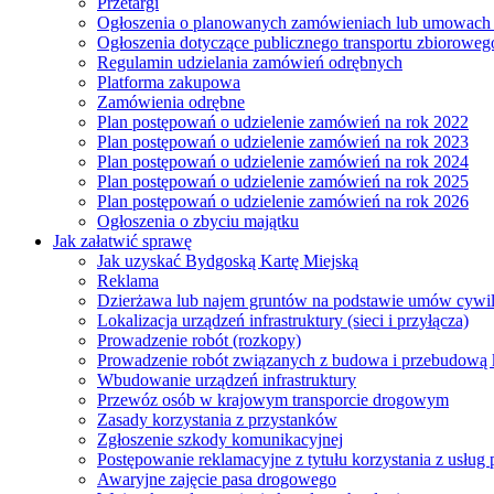
Przetargi
Ogłoszenia o planowanych zamówieniach lub umowac
Ogłoszenia dotyczące publicznego transportu zbioroweg
Regulamin udzielania zamówień odrębnych
Platforma zakupowa
Zamówienia odrębne
Plan postępowań o udzielenie zamówień na rok 2022
Plan postępowań o udzielenie zamówień na rok 2023
Plan postępowań o udzielenie zamówień na rok 2024
Plan postępowań o udzielenie zamówień na rok 2025
Plan postępowań o udzielenie zamówień na rok 2026
Ogłoszenia o zbyciu majątku
Jak załatwić sprawę
Jak uzyskać Bydgoską Kartę Miejską
Reklama
Dzierżawa lub najem gruntów na podstawie umów cywi
Lokalizacja urządzeń infrastruktury (sieci i przyłącza)
Prowadzenie robót (rozkopy)
Prowadzenie robót związanych z budowa i przebudową k
Wbudowanie urządzeń infrastruktury
Przewóz osób w krajowym transporcie drogowym
Zasady korzystania z przystanków
Zgłoszenie szkody komunikacyjnej
Postępowanie reklamacyjne z tytułu korzystania z usłu
Awaryjne zajęcie pasa drogowego