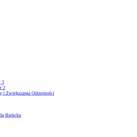
 3
r 2
 i Zwiększania Odporności
lą Bielicka