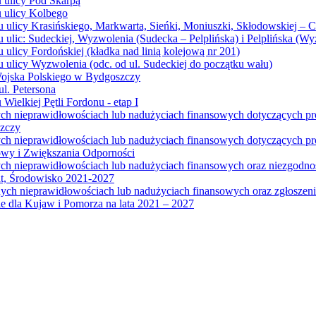
u ulicy Pod Skarpą
u ulicy Kolbego
u ulicy Krasińskiego, Markwarta, Sieńki, Moniuszki, Skłodowskiej – 
 ulic: Sudeckiej, Wyzwolenia (Sudecka – Pelplińska) i Pelplińska (W
 ulicy Fordońskiej (kładka nad linią kolejową nr 201)
 ulicy Wyzwolenia (odc. od ul. Sudeckiej do początku wału)
Wojska Polskiego w Bydgoszczy
l. Petersona
Wielkiej Pętli Fordonu - etap I
ych nieprawidłowościach lub nadużyciach finansowych dotyczących p
szczy
ych nieprawidłowościach lub nadużyciach finansowych dotyczących 
wy i Zwiększania Odporności
ych nieprawidłowościach lub nadużyciach finansowych oraz niezgodn
at, Środowisko 2021-2027
ych nieprawidłowościach lub nadużyciach finansowych oraz zgłosze
 dla Kujaw i Pomorza na lata 2021 – 2027