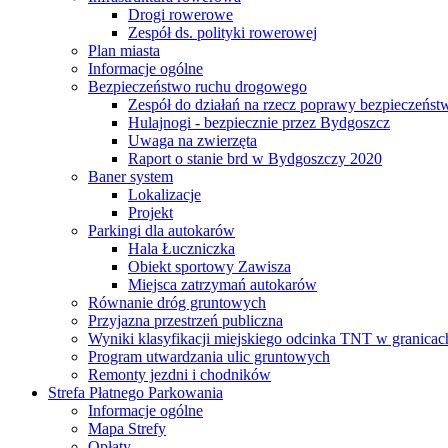
Drogi rowerowe
Zespół ds. polityki rowerowej
Plan miasta
Informacje ogólne
Bezpieczeństwo ruchu drogowego
Zespół do działań na rzecz poprawy bezpieczeńs
Hulajnogi - bezpiecznie przez Bydgoszcz
Uwaga na zwierzęta
Raport o stanie brd w Bydgoszczy 2020
Baner system
Lokalizacje
Projekt
Parkingi dla autokarów
Hala Łuczniczka
Obiekt sportowy Zawisza
Miejsca zatrzymań autokarów
Równanie dróg gruntowych
Przyjazna przestrzeń publiczna
Wyniki klasyfikacji miejskiego odcinka TNT w granicac
Program utwardzania ulic gruntowych
Remonty jezdni i chodników
Strefa Płatnego Parkowania
Informacje ogólne
Mapa Strefy
Opłaty