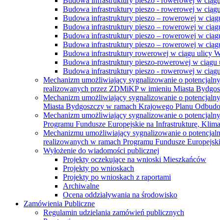
Budowa infrastruktury pieszo - rowerowej w ciąg
Budowa infrastruktury pieszo - rowerowej w ciąg
Budowa infrastruktury pieszo – rowerowej w ciąg
Budowa infrastruktury pieszo – rowerowej w ciągu
Budowa infrastruktury pieszo – rowerowej w ciągu
Budowa infrastruktury pieszo – rowerowej w ciągu
Budowa infrastruktury rowerowej w ciągu ulicy 
Budowa infrastruktury pieszo-rowerowej w ciągu u
Budowa infrastruktury pieszo - rowerowej w ciągu 
Mechanizm umożliwiający sygnalizowanie o potencjaln
realizowanych przez ZDMiKP w imieniu Miasta Bydgo
Mechanizm umożliwiający sygnalizowanie o potencjaln
Miasta Bydgoszczy w ramach Krajowego Planu Odbudo
Mechanizm umożliwiający sygnalizowanie o potencjaln
Programu Fundusze Europejskie na Infrastrukturę, Klim
Mechanizmu umożliwiający sygnalizowanie o potencjaln
realizowanych w ramach Programu Fundusze Europejskie
Wyłożenie do wiadomości publicznej
Projekty oczekujące na wnioski Mieszkańców
Projekty po wnioskach
Projekty po wnioskach z raportami
Archiwalne
Ocena oddziaływania na środowisko
Zamówienia Publiczne
Regulamin udzielania zamówień publicznych