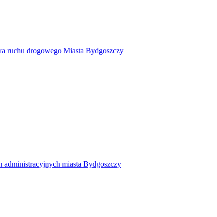
twa ruchu drogowego Miasta Bydgoszczy
h administracyjnych miasta Bydgoszczy