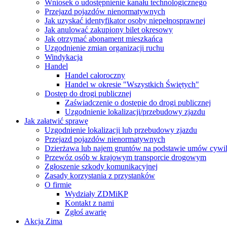
Wniosek o udostępnienie kanału technologicznego
Przejazd pojazdów nienormatywnych
Jak uzyskać identyfikator osoby niepełnosprawnej
Jak anulować zakupiony bilet okresowy
Jak otrzymać abonament mieszkańca
Uzgodnienie zmian organizacji ruchu
Windykacja
Handel
Handel całoroczny
Handel w okresie "Wszystkich Świętych"
Dostęp do drogi publicznej
Zaświadczenie o dostępie do drogi publicznej
Uzgodnienie lokalizacji/przebudowy zjazdu
Jak załatwić sprawę
Uzgodnienie lokalizacji lub przebudowy zjazdu
Przejazd pojazdów nienormatywnych
Dzierżawa lub najem gruntów na podstawie umów cywi
Przewóz osób w krajowym transporcie drogowym
Zgłoszenie szkody komunikacyjnej
Zasady korzystania z przystanków
O firmie
Wydziały ZDMiKP
Kontakt z nami
Zgłoś awarię
Akcja Zima