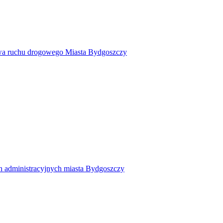
twa ruchu drogowego Miasta Bydgoszczy
h administracyjnych miasta Bydgoszczy