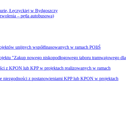
Curie, Łęczyckiej w Bydgoszczy
yzwolenia – pętla autobusowa)
rojektów unijnych współfinasowanych w ramach POIiŚ
projektu "Zakup nowego niskopodłogowego taboru tramwajowego dla
ości z KPON lub KPP w projektach realizowanych w ramach
nie niezgodności z postanowieniami KPP lub KPON w projektach