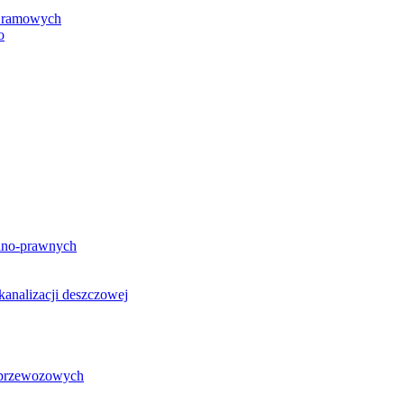
h ramowych
o
lno-prawnych
analizacji deszczowej
g przewozowych