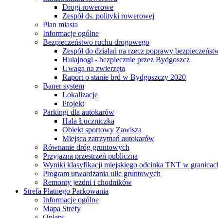
Drogi rowerowe
Zespół ds. polityki rowerowej
Plan miasta
Informacje ogólne
Bezpieczeństwo ruchu drogowego
Zespół do działań na rzecz poprawy bezpieczeńs
Hulajnogi - bezpiecznie przez Bydgoszcz
Uwaga na zwierzęta
Raport o stanie brd w Bydgoszczy 2020
Baner system
Lokalizacje
Projekt
Parkingi dla autokarów
Hala Łuczniczka
Obiekt sportowy Zawisza
Miejsca zatrzymań autokarów
Równanie dróg gruntowych
Przyjazna przestrzeń publiczna
Wyniki klasyfikacji miejskiego odcinka TNT w granicac
Program utwardzania ulic gruntowych
Remonty jezdni i chodników
Strefa Płatnego Parkowania
Informacje ogólne
Mapa Strefy
Opłaty