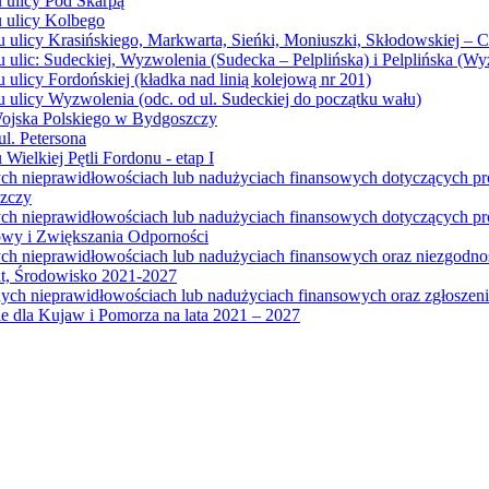
u ulicy Pod Skarpą
u ulicy Kolbego
u ulicy Krasińskiego, Markwarta, Sieńki, Moniuszki, Skłodowskiej – 
 ulic: Sudeckiej, Wyzwolenia (Sudecka – Pelplińska) i Pelplińska (W
 ulicy Fordońskiej (kładka nad linią kolejową nr 201)
 ulicy Wyzwolenia (odc. od ul. Sudeckiej do początku wału)
Wojska Polskiego w Bydgoszczy
l. Petersona
Wielkiej Pętli Fordonu - etap I
ych nieprawidłowościach lub nadużyciach finansowych dotyczących p
szczy
ych nieprawidłowościach lub nadużyciach finansowych dotyczących 
wy i Zwiększania Odporności
ych nieprawidłowościach lub nadużyciach finansowych oraz niezgodn
at, Środowisko 2021-2027
ych nieprawidłowościach lub nadużyciach finansowych oraz zgłosze
 dla Kujaw i Pomorza na lata 2021 – 2027