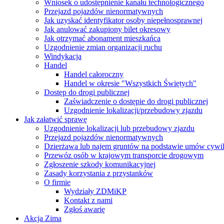
Wniosek o udostępnienie kanału technologicznego
Przejazd pojazdów nienormatywnych
Jak uzyskać identyfikator osoby niepełnosprawnej
Jak anulować zakupiony bilet okresowy
Jak otrzymać abonament mieszkańca
Uzgodnienie zmian organizacji ruchu
Windykacja
Handel
Handel całoroczny
Handel w okresie "Wszystkich Świętych"
Dostęp do drogi publicznej
Zaświadczenie o dostępie do drogi publicznej
Uzgodnienie lokalizacji/przebudowy zjazdu
Jak załatwić sprawę
Uzgodnienie lokalizacji lub przebudowy zjazdu
Przejazd pojazdów nienormatywnych
Dzierżawa lub najem gruntów na podstawie umów cywi
Przewóz osób w krajowym transporcie drogowym
Zgłoszenie szkody komunikacyjnej
Zasady korzystania z przystanków
O firmie
Wydziały ZDMiKP
Kontakt z nami
Zgłoś awarię
Akcja Zima