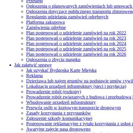
Przetargi
Ogłoszenia o planowanych zamówieniach lub umowac
Ogłoszenia dotyczące publicznego transportu zbioroweg
Regulamin udzielania zamówień odrębnych
Platforma zakupowa
Zamówienia odrębne
Plan postępowań o udzielenie zamówień na rok 2022
Plan postępowań o udzielenie zamówień na rok 2023
Plan postępowań o udzielenie zamówień na rok 2024
Plan postępowań o udzielenie zamówień na rok 2025
Plan postępowań o udzielenie zamówień na rok 2026
Ogłoszenia o zbyciu majątku
Jak załatwić sprawę
Jak uzyskać Bydgoską Kartę Miejską
Reklama
Dzierżawa lub najem gruntów na podstawie umów cywi
Lokalizacja urządzeń infrastruktury (sieci i przyłącza)
Prowadzenie robót (rozkopy)
Prowadzenie robót związanych z budowa i przebudową k
Wbudowanie urządzeń infrastruktury
Przewóz osób w krajowym transporcie drogowym
Zasady korzystania z przystanków
Zgłoszenie szkody komunikacyjnej
Postępowanie reklamacyjne z tytułu korzystania z usłu
Awaryjne zajęcie pasa drogowego