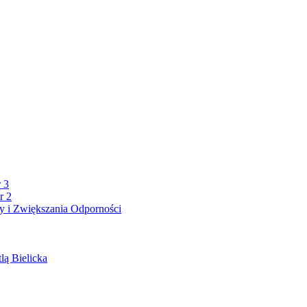
 3
r 2
 i Zwiększania Odporności
lą Bielicka