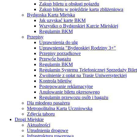
Zakup biletu u obsługi pojazdu
Zakup biletu w pojeździe kartą zbliżeniową
Bydgoska Karta Miejska
Jak uzyskać kartę BKM
Wszystko o Bydgoskiej Karcie Miejskiej
Regulamin BKM
Przepisy
Uprawnienia do ulg
Uprawnienia "Bydgoskiej Rodziny 3+"
Przepisy porządkowe
Przewóz bagażu
Regulamin BKM
Regulamin Systemu Telefonicznej Sprzedaży Bile
Zwolnienie z opłat na Trasie Uniwersyteckiej
Kontrola biletów
Postępowanie reklamacyjne
Anulowanie biletu okresowego
Regulamin przewozu osób i bagażu
Dla młodego pasażera
Metropolitalna Karta Uczniowska
Zdjęcia taboru
Drogi Miejskie
Aktualności
Utrudnienia drogowe
Infrastruktura rowerowa