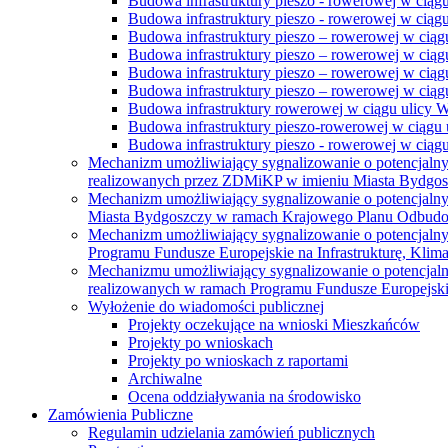
Budowa infrastruktury pieszo - rowerowej w ciąg
Budowa infrastruktury pieszo - rowerowej w ciąg
Budowa infrastruktury pieszo – rowerowej w ciąg
Budowa infrastruktury pieszo – rowerowej w ciągu
Budowa infrastruktury pieszo – rowerowej w ciągu
Budowa infrastruktury pieszo – rowerowej w ciągu
Budowa infrastruktury rowerowej w ciągu ulicy 
Budowa infrastruktury pieszo-rowerowej w ciągu u
Budowa infrastruktury pieszo - rowerowej w ciągu 
Mechanizm umożliwiający sygnalizowanie o potencjaln
realizowanych przez ZDMiKP w imieniu Miasta Bydgo
Mechanizm umożliwiający sygnalizowanie o potencjaln
Miasta Bydgoszczy w ramach Krajowego Planu Odbudo
Mechanizm umożliwiający sygnalizowanie o potencjaln
Programu Fundusze Europejskie na Infrastrukturę, Klim
Mechanizmu umożliwiający sygnalizowanie o potencjaln
realizowanych w ramach Programu Fundusze Europejskie
Wyłożenie do wiadomości publicznej
Projekty oczekujące na wnioski Mieszkańców
Projekty po wnioskach
Projekty po wnioskach z raportami
Archiwalne
Ocena oddziaływania na środowisko
Zamówienia Publiczne
Regulamin udzielania zamówień publicznych