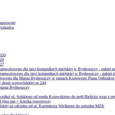
osprawnej
eszkańca
2020
020
027
mwajowego dla sieci komunikacji miejskiej w Bydgoszczy - pakiet nr
amwajowego dla sieci komunikacji miejskiej w Bydgoszczy - pakiet n
jowego dla Miasta Bydgoszczy w ramach Krajowego Planu Odbudowy
 drogi wojewódzkiej nr 244
miasta Bydgoszczy
ż ul. Solskiego od ronda Kujawskiego do pętli Bielicka wraz z pęt
 (bus pas + ścieżka rowerowa)
skiej na odcinku od ul. Kazimierza Wielkiego do zajezdni MZK