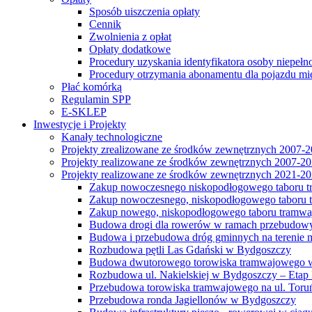
Sposób uiszczenia opłaty
Cennik
Zwolnienia z opłat
Opłaty dodatkowe
Procedury uzyskania identyfikatora osoby niepełn
Procedury otrzymania abonamentu dla pojazdu mi
Płać komórką
Regulamin SPP
E-SKLEP
Inwestycje i Projekty
Kanały technologiczne
Projekty zrealizowane ze środków zewnętrznych 2007-
Projekty realizowane ze środków zewnętrznych 2007-2
Projekty realizowane ze środków zewnętrznych 2021-2
Zakup nowoczesnego niskopodłogowego taboru tra
Zakup nowoczesnego, niskopodłogowego taboru tr
Zakup nowego, niskopodłogowego taboru tramwa
Budowa drogi dla rowerów w ramach przebudowy
Budowa i przebudowa dróg gminnych na terenie 
Rozbudowa pętli Las Gdański w Bydgoszczy
Budowa dwutorowego torowiska tramwajowego wzdłu
Rozbudowa ul. Nakielskiej w Bydgoszczy – Etap I
Przebudowa torowiska tramwajowego na ul. Toruń
Przebudowa ronda Jagiellonów w Bydgoszczy