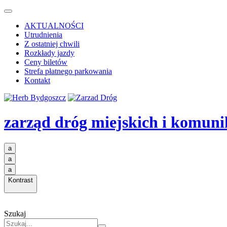
AKTUALNOŚCI
Utrudnienia
Z ostatniej chwili
Rozkłady jazdy
Ceny biletów
Strefa płatnego parkowania
Kontakt
zarząd dróg miejskich i komuni
a
a
a
Kontrast
Szukaj