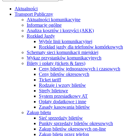
Aktualności
Transport Publiczny
Aktualności komunikacyjne
Informacje ogólne
Analiza kosztów i korzyści (AKK)
Rozkład Jazdy
Wybór linii komunikacyjnej
Rozkład jazdy dla telefonów komórkowych
Schematy sieci komunikacji miejskiej
Wykaz przystanków komunikacyjnych
Bilety i opłaty (tickets & fares)
Ceny biletów jednorazowych i czasowych
Ceny biletów okresowych
Ticket tariff
Rodzaje i wzory biletów
Strefy biletowe
System przesiadkowy AT
Opłaty dodatkowe i inne
Zasady kasowania biletów
Zakup biletu
Sieć sprzedaży biletów
Punkty sprzedaży biletów okresowych
Zakup biletów okresowych on-line
Zakup biletu przez telefon