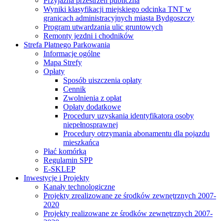
Przyjazna przestrzeń publiczna
Wyniki klasyfikacji miejskiego odcinka TNT w
granicach administracyjnych miasta Bydgoszczy
Program utwardzania ulic gruntowych
Remonty jezdni i chodników
Strefa Płatnego Parkowania
Informacje ogólne
Mapa Strefy
Opłaty
Sposób uiszczenia opłaty
Cennik
Zwolnienia z opłat
Opłaty dodatkowe
Procedury uzyskania identyfikatora osoby
niepełnosprawnej
Procedury otrzymania abonamentu dla pojazdu
mieszkańca
Płać komórką
Regulamin SPP
E-SKLEP
Inwestycje i Projekty
Kanały technologiczne
Projekty zrealizowane ze środków zewnętrznych 2007-
2020
Projekty realizowane ze środków zewnętrznych 2007-