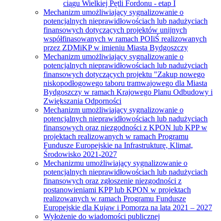
ciągu Wielkiej Pętli Fordonu - etap I
Mechanizm umożliwiający sygnalizowanie o
potencjalnych nieprawidłowościach lub nadużyciach
finansowych dotyczących projektów unijnych
współfinasowanych w ramach POIiŚ realizowanych
przez ZDMiKP w imieniu Miasta Bydgoszczy
Mechanizm umożliwiający sygnalizowanie o
potencjalnych nieprawidłowościach lub nadużyciach
finansowych dotyczących projektu "Zakup nowego
niskopodłogowego taboru tramwajowego dla Miasta
Bydgoszczy w ramach Krajowego Planu Odbudowy i
Zwiększania Odporności
Mechanizm umożliwiający sygnalizowanie o
potencjalnych nieprawidłowościach lub nadużyciach
finansowych oraz niezgodności z KPON lub KPP w
projektach realizowanych w ramach Programu
Fundusze Europejskie na Infrastrukturę, Klimat,
Środowisko 2021-2027
Mechanizmu umożliwiający sygnalizowanie o
potencjalnych nieprawidłowościach lub nadużyciach
finansowych oraz zgłoszenie niezgodności z
postanowieniami KPP lub KPON w projektach
realizowanych w ramach Programu Fundusze
Europejskie dla Kujaw i Pomorza na lata 2021 – 2027
Wyłożenie do wiadomości publicznej