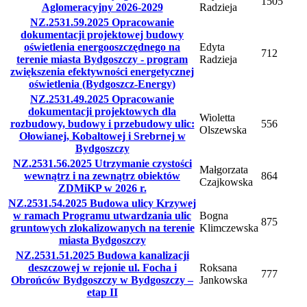
1505
Aglomeracyjny 2026-2029
Radzieja
NZ.2531.59.2025 Opracowanie
dokumentacji projektowej budowy
oświetlenia energooszczędnego na
Edyta
712
terenie miasta Bydgoszczy - program
Radzieja
zwiększenia efektywności energetycznej
oświetlenia (Bydgoszcz-Energy)
NZ.2531.49.2025 Opracowanie
dokumentacji projektowych dla
Wioletta
rozbudowy, budowy i przebudowy ulic:
556
Olszewska
Ołowianej, Kobaltowej i Srebrnej w
Bydgoszczy
NZ.2531.56.2025 Utrzymanie czystości
Małgorzata
wewnątrz i na zewnątrz obiektów
864
Czajkowska
ZDMiKP w 2026 r.
NZ.2531.54.2025 Budowa ulicy Krzywej
w ramach Programu utwardzania ulic
Bogna
875
gruntowych zlokalizowanych na terenie
Klimczewska
miasta Bydgoszczy
NZ.2531.51.2025 Budowa kanalizacji
deszczowej w rejonie ul. Focha i
Roksana
777
Obrońców Bydgoszczy w Bydgoszczy –
Jankowska
etap II