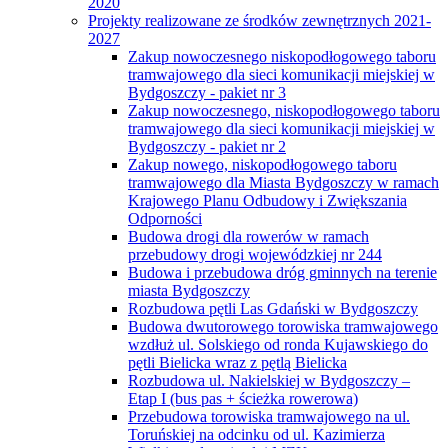
2020
Projekty realizowane ze środków zewnętrznych 2021-
2027
Zakup nowoczesnego niskopodłogowego taboru
tramwajowego dla sieci komunikacji miejskiej w
Bydgoszczy - pakiet nr 3
Zakup nowoczesnego, niskopodłogowego taboru
tramwajowego dla sieci komunikacji miejskiej w
Bydgoszczy - pakiet nr 2
Zakup nowego, niskopodłogowego taboru
tramwajowego dla Miasta Bydgoszczy w ramach
Krajowego Planu Odbudowy i Zwiększania
Odporności
Budowa drogi dla rowerów w ramach
przebudowy drogi wojewódzkiej nr 244
Budowa i przebudowa dróg gminnych na terenie
miasta Bydgoszczy
Rozbudowa pętli Las Gdański w Bydgoszczy
Budowa dwutorowego torowiska tramwajowego
wzdłuż ul. Solskiego od ronda Kujawskiego do
pętli Bielicka wraz z pętlą Bielicka
Rozbudowa ul. Nakielskiej w Bydgoszczy –
Etap I (bus pas + ścieżka rowerowa)
Przebudowa torowiska tramwajowego na ul.
Toruńskiej na odcinku od ul. Kazimierza