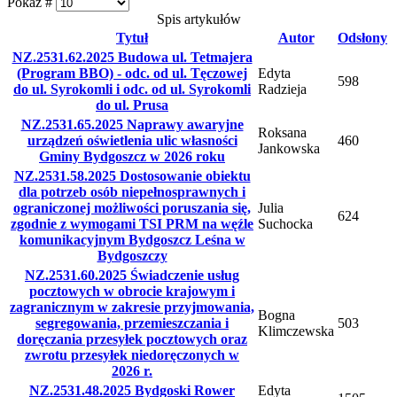
Pokaż #
Spis artykułów
Tytuł
Autor
Odsłony
NZ.2531.62.2025 Budowa ul. Tetmajera
(Program BBO) - odc. od ul. Tęczowej
Edyta
598
do ul. Syrokomli i odc. od ul. Syrokomli
Radzieja
do ul. Prusa
NZ.2531.65.2025 Naprawy awaryjne
Roksana
urządzeń oświetlenia ulic własności
460
Jankowska
Gminy Bydgoszcz w 2026 roku
NZ.2531.58.2025 Dostosowanie obiektu
dla potrzeb osób niepełnosprawnych i
ograniczonej możliwości poruszania się,
Julia
624
zgodnie z wymogami TSI PRM na węźle
Suchocka
komunikacyjnym Bydgoszcz Leśna w
Bydgoszczy
NZ.2531.60.2025 Świadczenie usług
pocztowych w obrocie krajowym i
zagranicznym w zakresie przyjmowania,
Bogna
segregowania, przemieszczania i
503
Klimczewska
doręczania przesyłek pocztowych oraz
zwrotu przesyłek niedoręczonych w
2026 r.
NZ.2531.48.2025 Bydgoski Rower
Edyta