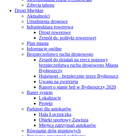
Zdjęcia taboru
Drogi Miejskie
Aktualności
Utrudnienia drogowe
Infrastruktura rowerowa
Drogi rowerowe
Zespół ds. polityki rowerowej
Plan miasta
Informacje ogólne
Bezpieczeństwo ruchu drogowego
Zespół do działań na rzecz poprawy
bezpieczeństwa ruchu drogowego Miasta
Bydgoszczy
Hulajnogi - bezpiecznie przez Bydgoszcz
Uwaga na zwierzęta
Raport o stanie brd w Bydgoszczy 2020
Baner system
Lokalizacje
Projekt
Parkingi dla autokarów
Hala Łuczniczka
Obiekt sportowy Zawisza
Miejsca zatrzymań autokarów
Równanie dróg gruntowych