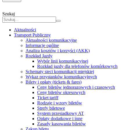
Szukaj
Aktualności
Transport Publiczny
Aktualności komunikacyjne
Informacje ogólne
Analiza kosztów i korzyści (AKK)
Rozkład Jazdy
Wybór linii komunikacyjnej
Rozkład jazdy dla telefonów komórkowych
Schematy sieci komunikacji miejskiej
Wykaz przystanków komunikacyjnych
Bilety i opłaty (tickets & fares)
Ceny biletów jednorazowych i czasowych
Ceny biletów okresowych
Ticket tariff
Rodzaje i wzory biletów
Strefy biletowe
System przesiadkowy AT
Opłaty dodatkowe i inne
Zasady kasowania biletów
Zakup biletu