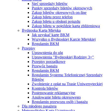
Sieć sprzedaży biletów
Punkty sprzedaży biletów okresowych
Zakup biletów okresowych on-line
Zakup biletu przez telefon
Zakup biletu u obsługi pojazdu
Zakup biletu w pojeździe kartą zbliżeniową
Bydgoska Karta Miejska
Jak uzyskać kartę BKM
Wszystko o Bydgoskiej Karcie Miejskiej
Regulamin BKM
Przepisy
Uprawnienia do ulg
Uprawnienia "Bydgoskiej Rodziny 3+"
Przepisy porządkowe
Przewóz bagażu
Regulamin BKM
Regulamin Systemu Telefonicznej Sprzedaży
Biletów
Zwolnienie z opłat na Trasie Uniwersyteckiej
Kontrola biletów
Postępowanie reklamacyjne
Anulowanie biletu okresowego
Regulamin przewozu osób i bagażu
Dla młodego pasażera
Metropolitalna Karta Uczniowska