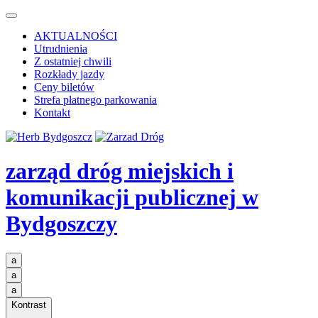
AKTUALNOŚCI
Utrudnienia
Z ostatniej chwili
Rozkłady jazdy
Ceny biletów
Strefa płatnego parkowania
Kontakt
zarząd dróg miejskich i
komunikacji publicznej
w
Bydgoszczy
a
a
a
Kontrast