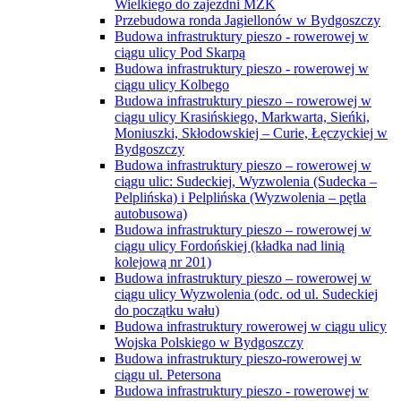
Wielkiego do zajezdni MZK
Przebudowa ronda Jagiellonów w Bydgoszczy
Budowa infrastruktury pieszo - rowerowej w
ciągu ulicy Pod Skarpą
Budowa infrastruktury pieszo - rowerowej w
ciągu ulicy Kolbego
Budowa infrastruktury pieszo – rowerowej w
ciągu ulicy Krasińskiego, Markwarta, Sieńki,
Moniuszki, Skłodowskiej – Curie, Łęczyckiej w
Bydgoszczy
Budowa infrastruktury pieszo – rowerowej w
ciągu ulic: Sudeckiej, Wyzwolenia (Sudecka –
Pelplińska) i Pelplińska (Wyzwolenia – pętla
autobusowa)
Budowa infrastruktury pieszo – rowerowej w
ciągu ulicy Fordońskiej (kładka nad linią
kolejową nr 201)
Budowa infrastruktury pieszo – rowerowej w
ciągu ulicy Wyzwolenia (odc. od ul. Sudeckiej
do początku wału)
Budowa infrastruktury rowerowej w ciągu ulicy
Wojska Polskiego w Bydgoszczy
Budowa infrastruktury pieszo-rowerowej w
ciągu ul. Petersona
Budowa infrastruktury pieszo - rowerowej w