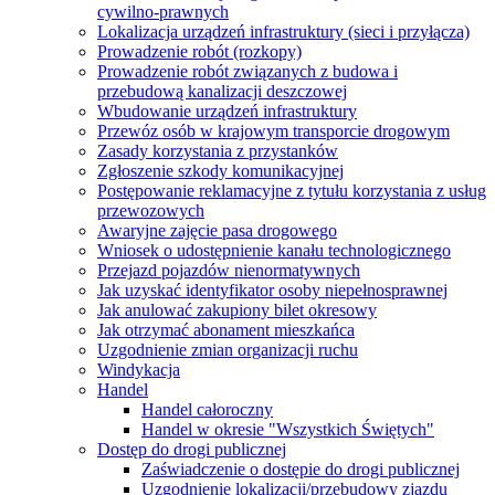
cywilno-prawnych
Lokalizacja urządzeń infrastruktury (sieci i przyłącza)
Prowadzenie robót (rozkopy)
Prowadzenie robót związanych z budowa i
przebudową kanalizacji deszczowej
Wbudowanie urządzeń infrastruktury
Przewóz osób w krajowym transporcie drogowym
Zasady korzystania z przystanków
Zgłoszenie szkody komunikacyjnej
Postępowanie reklamacyjne z tytułu korzystania z usług
przewozowych
Awaryjne zajęcie pasa drogowego
Wniosek o udostępnienie kanału technologicznego
Przejazd pojazdów nienormatywnych
Jak uzyskać identyfikator osoby niepełnosprawnej
Jak anulować zakupiony bilet okresowy
Jak otrzymać abonament mieszkańca
Uzgodnienie zmian organizacji ruchu
Windykacja
Handel
Handel całoroczny
Handel w okresie "Wszystkich Świętych"
Dostęp do drogi publicznej
Zaświadczenie o dostępie do drogi publicznej
Uzgodnienie lokalizacji/przebudowy zjazdu