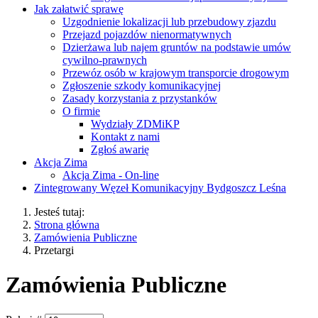
Jak załatwić sprawę
Uzgodnienie lokalizacji lub przebudowy zjazdu
Przejazd pojazdów nienormatywnych
Dzierżawa lub najem gruntów na podstawie umów
cywilno-prawnych
Przewóz osób w krajowym transporcie drogowym
Zgłoszenie szkody komunikacyjnej
Zasady korzystania z przystanków
O firmie
Wydziały ZDMiKP
Kontakt z nami
Zgłoś awarię
Akcja Zima
Akcja Zima - On-line
Zintegrowany Węzeł Komunikacyjny Bydgoszcz Leśna
Jesteś tutaj:
Strona główna
Zamówienia Publiczne
Przetargi
Zamówienia Publiczne