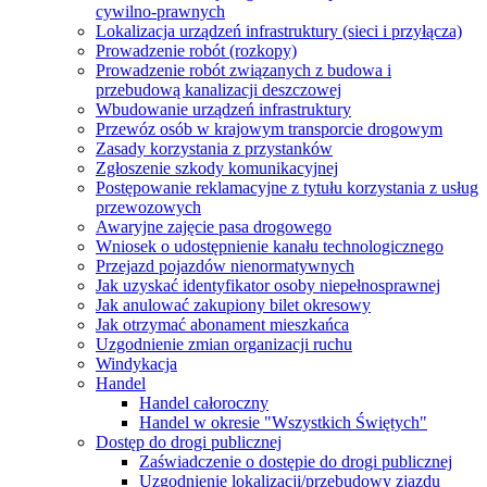
cywilno-prawnych
Lokalizacja urządzeń infrastruktury (sieci i przyłącza)
Prowadzenie robót (rozkopy)
Prowadzenie robót związanych z budowa i
przebudową kanalizacji deszczowej
Wbudowanie urządzeń infrastruktury
Przewóz osób w krajowym transporcie drogowym
Zasady korzystania z przystanków
Zgłoszenie szkody komunikacyjnej
Postępowanie reklamacyjne z tytułu korzystania z usług
przewozowych
Awaryjne zajęcie pasa drogowego
Wniosek o udostępnienie kanału technologicznego
Przejazd pojazdów nienormatywnych
Jak uzyskać identyfikator osoby niepełnosprawnej
Jak anulować zakupiony bilet okresowy
Jak otrzymać abonament mieszkańca
Uzgodnienie zmian organizacji ruchu
Windykacja
Handel
Handel całoroczny
Handel w okresie "Wszystkich Świętych"
Dostęp do drogi publicznej
Zaświadczenie o dostępie do drogi publicznej
Uzgodnienie lokalizacji/przebudowy zjazdu