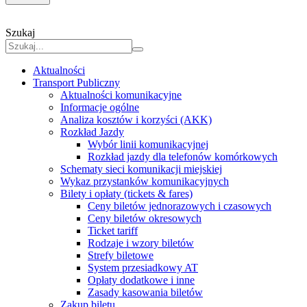
Szukaj
Aktualności
Transport Publiczny
Aktualności komunikacyjne
Informacje ogólne
Analiza kosztów i korzyści (AKK)
Rozkład Jazdy
Wybór linii komunikacyjnej
Rozkład jazdy dla telefonów komórkowych
Schematy sieci komunikacji miejskiej
Wykaz przystanków komunikacyjnych
Bilety i opłaty (tickets & fares)
Ceny biletów jednorazowych i czasowych
Ceny biletów okresowych
Ticket tariff
Rodzaje i wzory biletów
Strefy biletowe
System przesiadkowy AT
Opłaty dodatkowe i inne
Zasady kasowania biletów
Zakup biletu