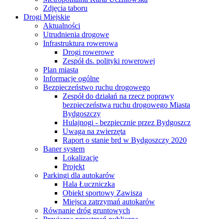
Zdjęcia taboru
Drogi Miejskie
Aktualności
Utrudnienia drogowe
Infrastruktura rowerowa
Drogi rowerowe
Zespół ds. polityki rowerowej
Plan miasta
Informacje ogólne
Bezpieczeństwo ruchu drogowego
Zespół do działań na rzecz poprawy
bezpieczeństwa ruchu drogowego Miasta
Bydgoszczy
Hulajnogi - bezpiecznie przez Bydgoszcz
Uwaga na zwierzęta
Raport o stanie brd w Bydgoszczy 2020
Baner system
Lokalizacje
Projekt
Parkingi dla autokarów
Hala Łuczniczka
Obiekt sportowy Zawisza
Miejsca zatrzymań autokarów
Równanie dróg gruntowych