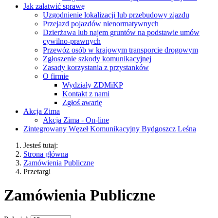
Jak załatwić sprawę
Uzgodnienie lokalizacji lub przebudowy zjazdu
Przejazd pojazdów nienormatywnych
Dzierżawa lub najem gruntów na podstawie umów
cywilno-prawnych
Przewóz osób w krajowym transporcie drogowym
Zgłoszenie szkody komunikacyjnej
Zasady korzystania z przystanków
O firmie
Wydziały ZDMiKP
Kontakt z nami
Zgłoś awarię
Akcja Zima
Akcja Zima - On-line
Zintegrowany Węzeł Komunikacyjny Bydgoszcz Leśna
Jesteś tutaj:
Strona główna
Zamówienia Publiczne
Przetargi
Zamówienia Publiczne