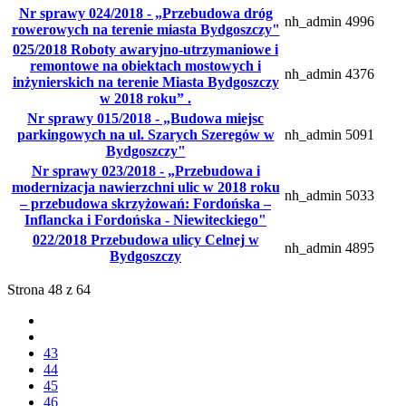
Nr sprawy 024/2018 - „Przebudowa dróg
nh_admin
4996
rowerowych na terenie miasta Bydgoszczy"
025/2018 Roboty awaryjno-utrzymaniowe i
remontowe na obiektach mostowych i
nh_admin
4376
inżynierskich na terenie Miasta Bydgoszczy
w 2018 roku” .
Nr sprawy 015/2018 - „Budowa miejsc
parkingowych na ul. Szarych Szeregów w
nh_admin
5091
Bydgoszczy"
Nr sprawy 023/2018 - „Przebudowa i
modernizacja nawierzchni ulic w 2018 roku
nh_admin
5033
– przebudowa skrzyżowań: Fordońska –
Inflancka i Fordońska - Niewiteckiego"
022/2018 Przebudowa ulicy Celnej w
nh_admin
4895
Bydgoszczy
Strona 48 z 64
43
44
45
46