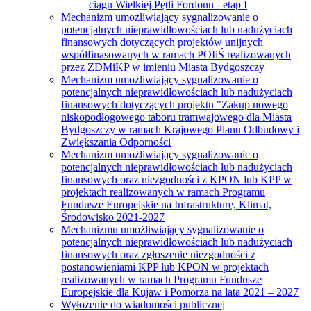
ciągu Wielkiej Pętli Fordonu - etap I
Mechanizm umożliwiający sygnalizowanie o
potencjalnych nieprawidłowościach lub nadużyciach
finansowych dotyczących projektów unijnych
współfinasowanych w ramach POIiŚ realizowanych
przez ZDMiKP w imieniu Miasta Bydgoszczy
Mechanizm umożliwiający sygnalizowanie o
potencjalnych nieprawidłowościach lub nadużyciach
finansowych dotyczących projektu "Zakup nowego
niskopodłogowego taboru tramwajowego dla Miasta
Bydgoszczy w ramach Krajowego Planu Odbudowy i
Zwiększania Odporności
Mechanizm umożliwiający sygnalizowanie o
potencjalnych nieprawidłowościach lub nadużyciach
finansowych oraz niezgodności z KPON lub KPP w
projektach realizowanych w ramach Programu
Fundusze Europejskie na Infrastrukturę, Klimat,
Środowisko 2021-2027
Mechanizmu umożliwiający sygnalizowanie o
potencjalnych nieprawidłowościach lub nadużyciach
finansowych oraz zgłoszenie niezgodności z
postanowieniami KPP lub KPON w projektach
realizowanych w ramach Programu Fundusze
Europejskie dla Kujaw i Pomorza na lata 2021 – 2027
Wyłożenie do wiadomości publicznej