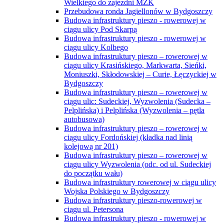
Wielkiego do zajezdni MZK
Przebudowa ronda Jagiellonów w Bydgoszczy
Budowa infrastruktury pieszo - rowerowej w
ciągu ulicy Pod Skarpą
Budowa infrastruktury pieszo - rowerowej w
ciągu ulicy Kolbego
Budowa infrastruktury pieszo – rowerowej w
ciągu ulicy Krasińskiego, Markwarta, Sieńki,
Moniuszki, Skłodowskiej – Curie, Łęczyckiej w
Bydgoszczy
Budowa infrastruktury pieszo – rowerowej w
ciągu ulic: Sudeckiej, Wyzwolenia (Sudecka –
Pelplińska) i Pelplińska (Wyzwolenia – pętla
autobusowa)
Budowa infrastruktury pieszo – rowerowej w
ciągu ulicy Fordońskiej (kładka nad linią
kolejową nr 201)
Budowa infrastruktury pieszo – rowerowej w
ciągu ulicy Wyzwolenia (odc. od ul. Sudeckiej
do początku wału)
Budowa infrastruktury rowerowej w ciągu ulicy
Wojska Polskiego w Bydgoszczy
Budowa infrastruktury pieszo-rowerowej w
ciągu ul. Petersona
Budowa infrastruktury pieszo - rowerowej w