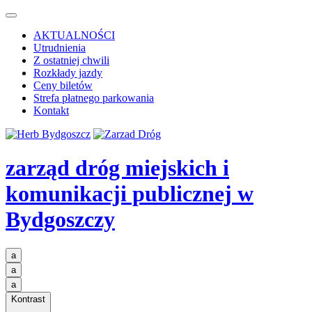
AKTUALNOŚCI
Utrudnienia
Z ostatniej chwili
Rozkłady jazdy
Ceny biletów
Strefa płatnego parkowania
Kontakt
zarząd dróg miejskich i
komunikacji publicznej
w
Bydgoszczy
a
a
a
Kontrast