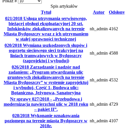
Pokaż #
Spis artykułów
Tytuł
Autor
Odsłony
021/2018 Usługa utrzymania serwisowego,
bieżącej obsługi eksploatacyjnej 20 szt.
Infokiosków zlokalizowanych na terenie
nh_admin
4162
Miasta Bydgoszczy wraz z ich utrzymaniem
w stałej sprawności technicznej
020/2018 Wymiana uszkodzonych słupów i
osprzętu sieciowego sieci trakcyjnej na
nh_admin
4588
liniach tramwajowych w Bydgoszczy
(zaprojektuj i wybuduj)
026/2018 Zarządzanie i nadzór nad
zadaniem: „Program utwardzania ulic
gruntowych zlokalizowanych na terenie
nh_admin
4532
Miasta Bydgoszczy” w systemie zaprojektuj
i wybuduj- Część 1- Budowa ulic:
Botaniczna, Jeżynowa, Sanatoryjna
Nr sprawy 027/2018 - „Przebudowa i
modernizacja nawierzchni ulic w 2018 roku
nh_admin
4729
– pakiet II”.
028/2018 Wykonanie oznakowania
poziomego na terenie miasta Bydgoszczy w
nh_admin
4107
2018r.