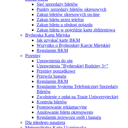
Sieć sprzedaży biletów
Punkty sprzedaży biletów okresowych
Zakup biletów okresowych on-line
Zakup biletu przez telefon
Zakup biletu u obsługi pojazdu
Zakup biletu w pojeździe kartą zbliżeniową
Bydgoska Karta Miejska
Jak uzyskać kartę BKM
Wszystko o Bydgoskiej Karcie Miejskiej
Regulamin BKM
Przepisy
Uprawnienia do ulg
Uprawnienia "Bydgoskiej Rodziny 3+"
Przepisy porządkowe
Przewóz bagażu
Regulamin BKM
Regulamin Systemu Telefonicznej Sprzedaży
Biletów
Zwolnienie z opłat na Trasie Uniwersyteckiej
Kontrola biletów
Postępowanie reklamacyjne
Anulowanie biletu okresowego
Regulamin przewozu osób i bagażu
Dla młodego pasażera
Metropolitalna Karta Uczniowska