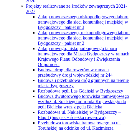
2020
Projekty realizowane ze środków zewnętrznych 2021-
2027
Zakup nowoczesnego niskopodłogowego taboru
tramwajowego dla sieci komunikacji miejskiej w
Bydgoszczy - pakiet nr 3
Zakup nowoczesnego, niskopodłogowego taboru
tramwajowego dla sieci komunikacji miejskiej w
Bydgoszczy - pakiet nr 2
Zakup nowego, niskopodłogowego taboru
tramwajowego dla Miasta Bydgoszczy w ramach
Krajowego Planu Odbudowy i Zwiększania
Odporności
Budowa drogi dla rowerów w ramach
przebudowy drogi wojewódzkiej nr 244
Budowa i przebudowa dróg gminnych na terenie
miasta Bydgoszczy
Rozbudowa pętli Las Gdański w Bydgoszczy
Budowa dwutorowego torowiska tramwajowego
wzdłuż ul. Solskiego od ronda Kujawskiego do
pętli Bielicka wraz z pętlą Bielicka
Rozbudowa ul. Nakielskiej w Bydgoszczy –
Etap I (bus pas + ścieżka rowerowa)
Przebudowa torowiska tramwajowego na ul.
Toruńskiej na odcinku od ul. Kazimierza