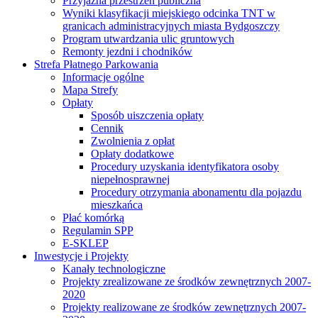
Przyjazna przestrzeń publiczna
Wyniki klasyfikacji miejskiego odcinka TNT w
granicach administracyjnych miasta Bydgoszczy
Program utwardzania ulic gruntowych
Remonty jezdni i chodników
Strefa Płatnego Parkowania
Informacje ogólne
Mapa Strefy
Opłaty
Sposób uiszczenia opłaty
Cennik
Zwolnienia z opłat
Opłaty dodatkowe
Procedury uzyskania identyfikatora osoby
niepełnosprawnej
Procedury otrzymania abonamentu dla pojazdu
mieszkańca
Płać komórką
Regulamin SPP
E-SKLEP
Inwestycje i Projekty
Kanały technologiczne
Projekty zrealizowane ze środków zewnętrznych 2007-
2020
Projekty realizowane ze środków zewnętrznych 2007-