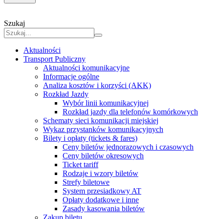
Szukaj
Aktualności
Transport Publiczny
Aktualności komunikacyjne
Informacje ogólne
Analiza kosztów i korzyści (AKK)
Rozkład Jazdy
Wybór linii komunikacyjnej
Rozkład jazdy dla telefonów komórkowych
Schematy sieci komunikacji miejskiej
Wykaz przystanków komunikacyjnych
Bilety i opłaty (tickets & fares)
Ceny biletów jednorazowych i czasowych
Ceny biletów okresowych
Ticket tariff
Rodzaje i wzory biletów
Strefy biletowe
System przesiadkowy AT
Opłaty dodatkowe i inne
Zasady kasowania biletów
Zakup biletu