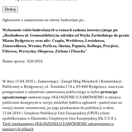
Drukuj
Ogłoszenie o zamówieniu na roboty budowlane pn.:
Wykonanie robót budowlanych w ramach zadania inwestycyjnego pn.
„Rozbudowa ul. Grunwaldzkiej na odcinku od Węzła Zachodniego do granic
Miasta Bydgoszczy oraz ulic: Czapla, Wróblowa, Łowiskowa,
Zimorodkowa, Wronia, Perlicza, Skośna, Papuzia, Kolbego, Przejście,
Filtrowa, Wyrzyska, Okopowa, Zielona i Flisacka"
Numer sprawy: 020/2016
W dniu 15.04.2016 r., Zamawiający: Zarząd Dróg Miejskich i Komunikacji
Publicznej w Bydgoszczy, ul. Toruńska 174 a, 85-844 Bydgoszcz, wszczyna
postępowanie o udzielenie zamówienia publicznego w trybie
przetargu
ograniczonego
zamieszczając OGŁOSZENIE O ZAMÓWIENIU w miejscu
publicznie dostępnym w swojej siedzibie (tablica ogłoszeń - parter) oraz na
swojej stronie internetowej, po jego przekazaniu do publikacji w dniu
15.04.2016 r. Urzędowi Publikacji Unii Europejskiej (UPUE) celem
opublikowania w Dzienniku Urzędowym Unii Europejskiej (Dz.U.U.E.).
Treść przekazanego OGŁOSZENIA O ZAMÓWIENIU udostępniono w
poniższych plikach
.