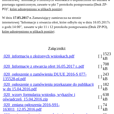
przetargu ograniczonym, zawarte w pkt 7 protokołu postępowania (Druk ZP-
PO)",
które udostępniono w plikach poniżej
.
W dniu
17.05.2017 r.
Zamawiający zamieszcza na stronie
internetowej "Informacje z otwarcia ofert, które odbyło się w dniu 16.05.2017r.
o godz.14:00", zawarte w pkt 11 i 12 protokołu postępowania (Druk ZP-PO),
które udostępniono w plikach poniżej
.
Załączniki:
1523
020_informacja o złożonych wnioskach.pdf
[ ]
kB
708
020_Informacje z otwarcia ofert 16.05.2017 r..pdf
[ ]
kB
020_ogłoszenie o zamówieniu DUUE 2016-S 077-
243
[ ]
135528-pl.pdf
kB
020_ogłoszenie o zamówieniu przekazane do publikacji
182
[ ]
w dn 15.04.2016.pdf
kB
020_wzory formularza wniosku, wykazów i
638
[ ]
oświadczeń_15.04.2016.zip
kB
020_zmiana ogłoszenia 2016-S91-
74
[ ]
163011_12.05.2016.pdf
kB