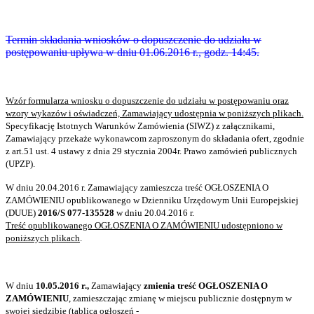
Termin składania wniosków o dopuszczenie do udziału w
postępowaniu upływa
w dniu 01.06.2016 r., godz. 14:45.
Wzór formularza wniosku o dopuszczenie do udziału w postępowaniu oraz
wzory wykazów i oświadczeń, Zamawiający udostępnia w poniższych plikach.
Specyfikację Istotnych Warunków Zamówienia (SIWZ) z załącznikami,
Zamawiający przekaże wykonawcom zaproszonym do składania ofert, zgodnie
z art.51 ust. 4 ustawy z dnia 29 stycznia 2004r. Prawo zamówień publicznych
(UPZP).
W dniu 20.04.2016 r. Zamawiający zamieszcza treść OGŁOSZENIA O
ZAMÓWIENIU opublikowanego w Dzienniku Urzędowym Unii Europejskiej
(DUUE)
2016/S 077-135528
w dniu 20.04.2016 r.
Treść opublikowanego OGŁOSZENIA O ZAMÓWIENIU udostępniono w
poniższych plikach
.
W dniu
10.05.2016 r.,
Zamawiający
zmienia treść OGŁOSZENIA O
ZAMÓWIENIU
, zamieszczając zmianę w miejscu publicznie dostępnym w
swojej siedzibie (tablica ogłoszeń -