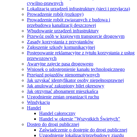
cywilno-prawnych
Lokalizacja urządzeń infrastruktury (sieci i przyłącza)
Prowadzenie robót (rozkopy)
Prowadzenie robót związanych z budowa i
przebudową kanalizacji deszczowej
Wbudowanie urządzeń infrastruktury
Przewóz osób w krajowym transporcie drogowym
Zasady korzystania z przystanków
Zgłoszenie szkody komunikacyjnej
Postępowanie reklamacyjne z tytułu korzystania z usług
przewozowych
Awaryjne zajęcie pasa drogowego
Wniosek o udostępnienie kanału technologicznego
Przejazd pojazdów nienormatywnych
Jak uzyskać identyfikator osoby niepełnosprawnej
Jak anulować zakupiony bilet okresowy
Jak otrzymać abonament mieszkańca
Uzgodnienie zmian organizacji ruchu
Windykacja
Handel
Handel całoroczny
Handel w okresie "Wszystkich Świętych"
Dostęp do drogi publicznej
Zaświadczenie o dostępie do drogi publicznej
Uzgodnienie lokalizacji/przebudowy zjazdu