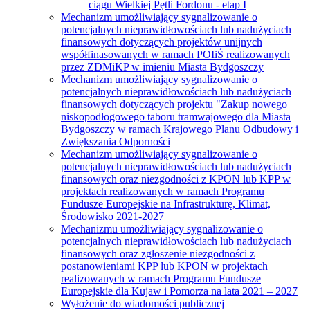
ciągu Wielkiej Pętli Fordonu - etap I
Mechanizm umożliwiający sygnalizowanie o
potencjalnych nieprawidłowościach lub nadużyciach
finansowych dotyczących projektów unijnych
współfinasowanych w ramach POIiŚ realizowanych
przez ZDMiKP w imieniu Miasta Bydgoszczy
Mechanizm umożliwiający sygnalizowanie o
potencjalnych nieprawidłowościach lub nadużyciach
finansowych dotyczących projektu "Zakup nowego
niskopodłogowego taboru tramwajowego dla Miasta
Bydgoszczy w ramach Krajowego Planu Odbudowy i
Zwiększania Odporności
Mechanizm umożliwiający sygnalizowanie o
potencjalnych nieprawidłowościach lub nadużyciach
finansowych oraz niezgodności z KPON lub KPP w
projektach realizowanych w ramach Programu
Fundusze Europejskie na Infrastrukturę, Klimat,
Środowisko 2021-2027
Mechanizmu umożliwiający sygnalizowanie o
potencjalnych nieprawidłowościach lub nadużyciach
finansowych oraz zgłoszenie niezgodności z
postanowieniami KPP lub KPON w projektach
realizowanych w ramach Programu Fundusze
Europejskie dla Kujaw i Pomorza na lata 2021 – 2027
Wyłożenie do wiadomości publicznej