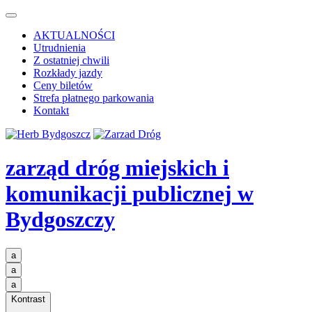
AKTUALNOŚCI
Utrudnienia
Z ostatniej chwili
Rozkłady jazdy
Ceny biletów
Strefa płatnego parkowania
Kontakt
zarząd dróg miejskich i
komunikacji publicznej
w
Bydgoszczy
a
a
a
Kontrast