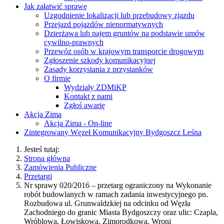
Jak załatwić sprawę
Uzgodnienie lokalizacji lub przebudowy zjazdu
Przejazd pojazdów nienormatywnych
Dzierżawa lub najem gruntów na podstawie umów
cywilno-prawnych
Przewóz osób w krajowym transporcie drogowym
Zgłoszenie szkody komunikacyjnej
Zasady korzystania z przystanków
O firmie
Wydziały ZDMiKP
Kontakt z nami
Zgłoś awarię
Akcja Zima
Akcja Zima - On-line
Zintegrowany Węzeł Komunikacyjny Bydgoszcz Leśna
Jesteś tutaj:
Strona główna
Zamówienia Publiczne
Przetargi
Nr sprawy 020/2016 – przetarg ograniczony na Wykonanie
robót budowlanych w ramach zadania inwestycyjnego pn.
Rozbudowa ul. Grunwaldzkiej na odcinku od Węzła
Zachodniego do granic Miasta Bydgoszczy oraz ulic: Czapla,
Wróblowa, Łowiskowa, Zimorodkowa, Wroni