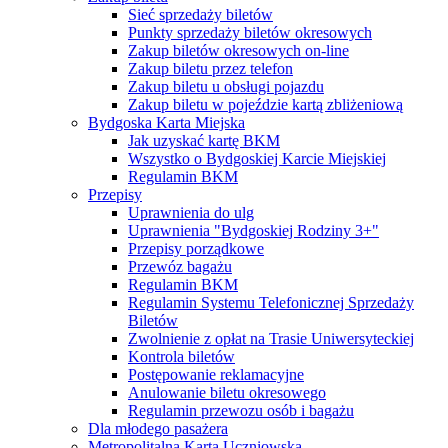
Sieć sprzedaży biletów
Punkty sprzedaży biletów okresowych
Zakup biletów okresowych on-line
Zakup biletu przez telefon
Zakup biletu u obsługi pojazdu
Zakup biletu w pojeździe kartą zbliżeniową
Bydgoska Karta Miejska
Jak uzyskać kartę BKM
Wszystko o Bydgoskiej Karcie Miejskiej
Regulamin BKM
Przepisy
Uprawnienia do ulg
Uprawnienia "Bydgoskiej Rodziny 3+"
Przepisy porządkowe
Przewóz bagażu
Regulamin BKM
Regulamin Systemu Telefonicznej Sprzedaży
Biletów
Zwolnienie z opłat na Trasie Uniwersyteckiej
Kontrola biletów
Postępowanie reklamacyjne
Anulowanie biletu okresowego
Regulamin przewozu osób i bagażu
Dla młodego pasażera
Metropolitalna Karta Uczniowska