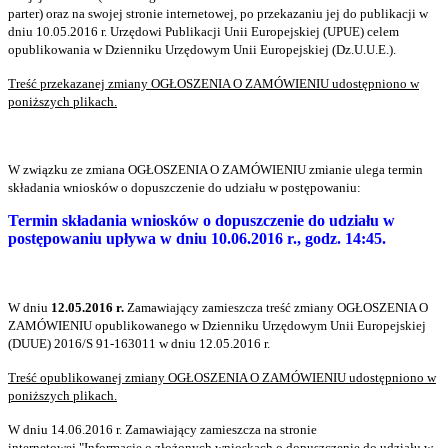
parter) oraz na swojej stronie internetowej, po przekazaniu jej do publikacji w
dniu 10.05.2016 r. Urzędowi Publikacji Unii Europejskiej (UPUE) celem
opublikowania w Dzienniku Urzędowym Unii Europejskiej (Dz.U.U.E.).
Treść
przekazanej zmiany OGŁOSZENIA O ZAMÓWIENIU udostępniono w
poniższych plikach.
W związku ze
zmiana OGŁOSZENIA O ZAMÓWIENIU zmianie ulega termin
składania wniosków o
dopuszczenie do udziału w postępowaniu:
Termin składania wniosków o dopuszczenie do udziału w
postępowaniu upływa w dniu 10.06.2016 r., godz. 14:45.
W dniu
12.05.2016 r.
Zamawiający zamieszcza treść zmiany OGŁOSZENIA O
ZAMÓWIENIU opublikowanego w Dzienniku Urzędowym Unii Europejskiej
(DUUE) 2016/S 91-163011 w dniu 12.05.2016 r.
Treść opublikowanej zmiany OGŁOSZENIA O ZAMÓWIENIU udostępniono w
poniższych plikach.
W dniu 14.06.2016 r. Zamawiający zamieszcza na stronie
internetowej "Informacje o złożonych wnioskach o dopuszczenie do udziału w