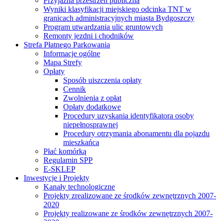
Przyjazna przestrzeń publiczna
Wyniki klasyfikacji miejskiego odcinka TNT w
granicach administracyjnych miasta Bydgoszczy
Program utwardzania ulic gruntowych
Remonty jezdni i chodników
Strefa Płatnego Parkowania
Informacje ogólne
Mapa Strefy
Opłaty
Sposób uiszczenia opłaty
Cennik
Zwolnienia z opłat
Opłaty dodatkowe
Procedury uzyskania identyfikatora osoby
niepełnosprawnej
Procedury otrzymania abonamentu dla pojazdu
mieszkańca
Płać komórką
Regulamin SPP
E-SKLEP
Inwestycje i Projekty
Kanały technologiczne
Projekty zrealizowane ze środków zewnętrznych 2007-
2020
Projekty realizowane ze środków zewnętrznych 2007-