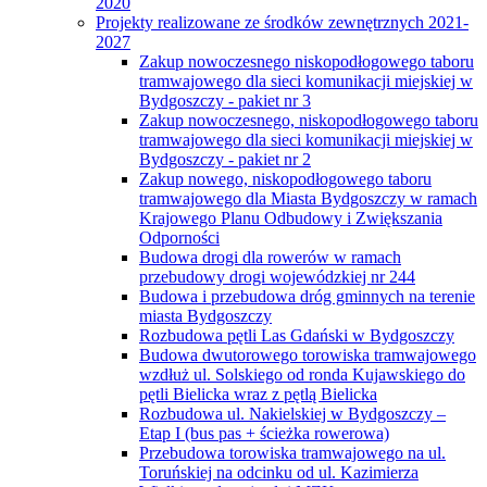
2020
Projekty realizowane ze środków zewnętrznych 2021-
2027
Zakup nowoczesnego niskopodłogowego taboru
tramwajowego dla sieci komunikacji miejskiej w
Bydgoszczy - pakiet nr 3
Zakup nowoczesnego, niskopodłogowego taboru
tramwajowego dla sieci komunikacji miejskiej w
Bydgoszczy - pakiet nr 2
Zakup nowego, niskopodłogowego taboru
tramwajowego dla Miasta Bydgoszczy w ramach
Krajowego Planu Odbudowy i Zwiększania
Odporności
Budowa drogi dla rowerów w ramach
przebudowy drogi wojewódzkiej nr 244
Budowa i przebudowa dróg gminnych na terenie
miasta Bydgoszczy
Rozbudowa pętli Las Gdański w Bydgoszczy
Budowa dwutorowego torowiska tramwajowego
wzdłuż ul. Solskiego od ronda Kujawskiego do
pętli Bielicka wraz z pętlą Bielicka
Rozbudowa ul. Nakielskiej w Bydgoszczy –
Etap I (bus pas + ścieżka rowerowa)
Przebudowa torowiska tramwajowego na ul.
Toruńskiej na odcinku od ul. Kazimierza