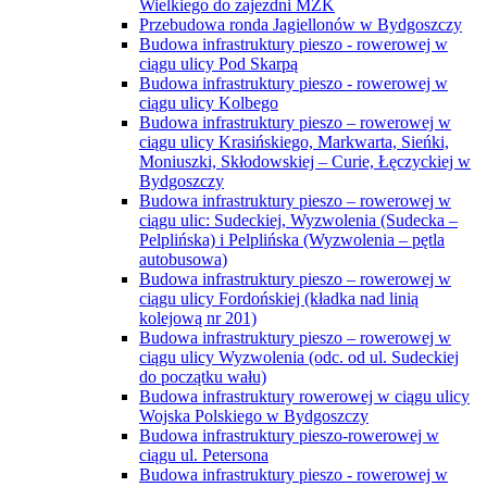
Wielkiego do zajezdni MZK
Przebudowa ronda Jagiellonów w Bydgoszczy
Budowa infrastruktury pieszo - rowerowej w
ciągu ulicy Pod Skarpą
Budowa infrastruktury pieszo - rowerowej w
ciągu ulicy Kolbego
Budowa infrastruktury pieszo – rowerowej w
ciągu ulicy Krasińskiego, Markwarta, Sieńki,
Moniuszki, Skłodowskiej – Curie, Łęczyckiej w
Bydgoszczy
Budowa infrastruktury pieszo – rowerowej w
ciągu ulic: Sudeckiej, Wyzwolenia (Sudecka –
Pelplińska) i Pelplińska (Wyzwolenia – pętla
autobusowa)
Budowa infrastruktury pieszo – rowerowej w
ciągu ulicy Fordońskiej (kładka nad linią
kolejową nr 201)
Budowa infrastruktury pieszo – rowerowej w
ciągu ulicy Wyzwolenia (odc. od ul. Sudeckiej
do początku wału)
Budowa infrastruktury rowerowej w ciągu ulicy
Wojska Polskiego w Bydgoszczy
Budowa infrastruktury pieszo-rowerowej w
ciągu ul. Petersona
Budowa infrastruktury pieszo - rowerowej w