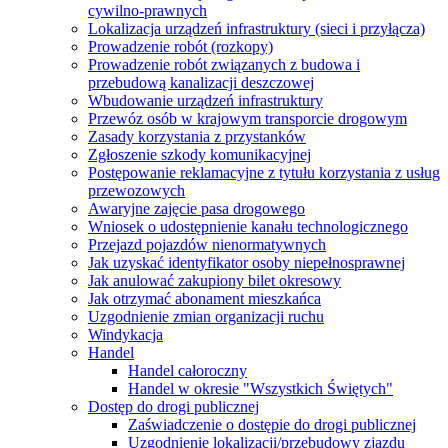
cywilno-prawnych
Lokalizacja urządzeń infrastruktury (sieci i przyłącza)
Prowadzenie robót (rozkopy)
Prowadzenie robót związanych z budowa i
przebudową kanalizacji deszczowej
Wbudowanie urządzeń infrastruktury
Przewóz osób w krajowym transporcie drogowym
Zasady korzystania z przystanków
Zgłoszenie szkody komunikacyjnej
Postępowanie reklamacyjne z tytułu korzystania z usług
przewozowych
Awaryjne zajęcie pasa drogowego
Wniosek o udostępnienie kanału technologicznego
Przejazd pojazdów nienormatywnych
Jak uzyskać identyfikator osoby niepełnosprawnej
Jak anulować zakupiony bilet okresowy
Jak otrzymać abonament mieszkańca
Uzgodnienie zmian organizacji ruchu
Windykacja
Handel
Handel całoroczny
Handel w okresie "Wszystkich Świętych"
Dostęp do drogi publicznej
Zaświadczenie o dostępie do drogi publicznej
Uzgodnienie lokalizacji/przebudowy zjazdu