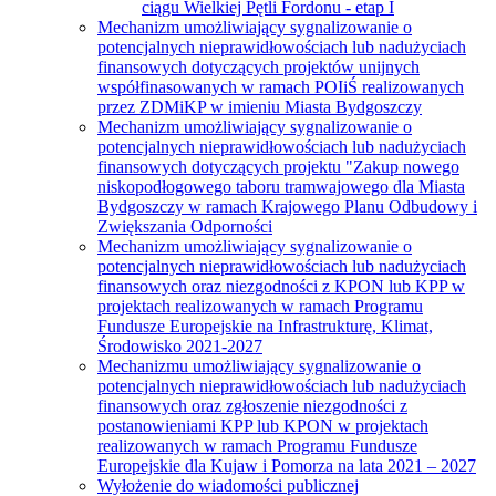
ciągu Wielkiej Pętli Fordonu - etap I
Mechanizm umożliwiający sygnalizowanie o
potencjalnych nieprawidłowościach lub nadużyciach
finansowych dotyczących projektów unijnych
współfinasowanych w ramach POIiŚ realizowanych
przez ZDMiKP w imieniu Miasta Bydgoszczy
Mechanizm umożliwiający sygnalizowanie o
potencjalnych nieprawidłowościach lub nadużyciach
finansowych dotyczących projektu "Zakup nowego
niskopodłogowego taboru tramwajowego dla Miasta
Bydgoszczy w ramach Krajowego Planu Odbudowy i
Zwiększania Odporności
Mechanizm umożliwiający sygnalizowanie o
potencjalnych nieprawidłowościach lub nadużyciach
finansowych oraz niezgodności z KPON lub KPP w
projektach realizowanych w ramach Programu
Fundusze Europejskie na Infrastrukturę, Klimat,
Środowisko 2021-2027
Mechanizmu umożliwiający sygnalizowanie o
potencjalnych nieprawidłowościach lub nadużyciach
finansowych oraz zgłoszenie niezgodności z
postanowieniami KPP lub KPON w projektach
realizowanych w ramach Programu Fundusze
Europejskie dla Kujaw i Pomorza na lata 2021 – 2027
Wyłożenie do wiadomości publicznej