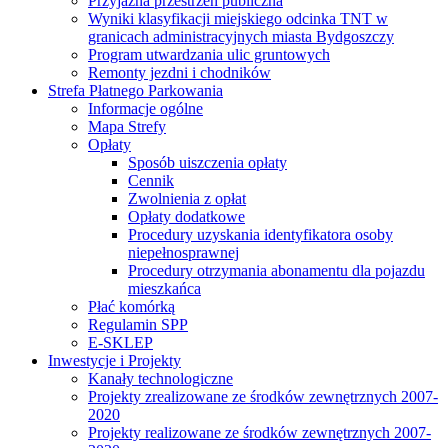
Przyjazna przestrzeń publiczna
Wyniki klasyfikacji miejskiego odcinka TNT w
granicach administracyjnych miasta Bydgoszczy
Program utwardzania ulic gruntowych
Remonty jezdni i chodników
Strefa Płatnego Parkowania
Informacje ogólne
Mapa Strefy
Opłaty
Sposób uiszczenia opłaty
Cennik
Zwolnienia z opłat
Opłaty dodatkowe
Procedury uzyskania identyfikatora osoby
niepełnosprawnej
Procedury otrzymania abonamentu dla pojazdu
mieszkańca
Płać komórką
Regulamin SPP
E-SKLEP
Inwestycje i Projekty
Kanały technologiczne
Projekty zrealizowane ze środków zewnętrznych 2007-
2020
Projekty realizowane ze środków zewnętrznych 2007-