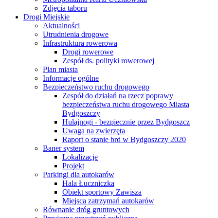
Zdjęcia taboru
Drogi Miejskie
Aktualności
Utrudnienia drogowe
Infrastruktura rowerowa
Drogi rowerowe
Zespół ds. polityki rowerowej
Plan miasta
Informacje ogólne
Bezpieczeństwo ruchu drogowego
Zespół do działań na rzecz poprawy
bezpieczeństwa ruchu drogowego Miasta
Bydgoszczy
Hulajnogi - bezpiecznie przez Bydgoszcz
Uwaga na zwierzęta
Raport o stanie brd w Bydgoszczy 2020
Baner system
Lokalizacje
Projekt
Parkingi dla autokarów
Hala Łuczniczka
Obiekt sportowy Zawisza
Miejsca zatrzymań autokarów
Równanie dróg gruntowych