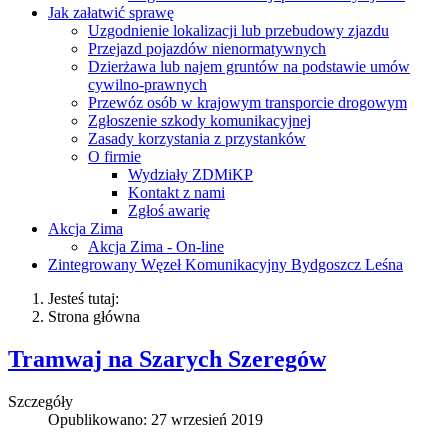
Jak załatwić sprawę
Uzgodnienie lokalizacji lub przebudowy zjazdu
Przejazd pojazdów nienormatywnych
Dzierżawa lub najem gruntów na podstawie umów
cywilno-prawnych
Przewóz osób w krajowym transporcie drogowym
Zgłoszenie szkody komunikacyjnej
Zasady korzystania z przystanków
O firmie
Wydziały ZDMiKP
Kontakt z nami
Zgłoś awarię
Akcja Zima
Akcja Zima - On-line
Zintegrowany Węzeł Komunikacyjny Bydgoszcz Leśna
Jesteś tutaj:
Strona główna
Tramwaj na Szarych Szeregów
Szczegóły
Opublikowano: 27 wrzesień 2019