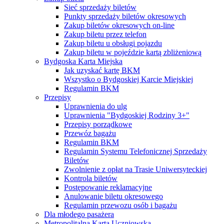
Sieć sprzedaży biletów
Punkty sprzedaży biletów okresowych
Zakup biletów okresowych on-line
Zakup biletu przez telefon
Zakup biletu u obsługi pojazdu
Zakup biletu w pojeździe kartą zbliżeniową
Bydgoska Karta Miejska
Jak uzyskać kartę BKM
Wszystko o Bydgoskiej Karcie Miejskiej
Regulamin BKM
Przepisy
Uprawnienia do ulg
Uprawnienia "Bydgoskiej Rodziny 3+"
Przepisy porządkowe
Przewóz bagażu
Regulamin BKM
Regulamin Systemu Telefonicznej Sprzedaży
Biletów
Zwolnienie z opłat na Trasie Uniwersyteckiej
Kontrola biletów
Postępowanie reklamacyjne
Anulowanie biletu okresowego
Regulamin przewozu osób i bagażu
Dla młodego pasażera
Metropolitalna Karta Uczniowska