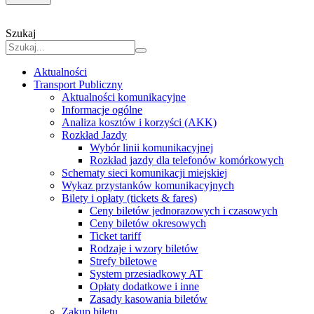
Szukaj
Aktualności
Transport Publiczny
Aktualności komunikacyjne
Informacje ogólne
Analiza kosztów i korzyści (AKK)
Rozkład Jazdy
Wybór linii komunikacyjnej
Rozkład jazdy dla telefonów komórkowych
Schematy sieci komunikacji miejskiej
Wykaz przystanków komunikacyjnych
Bilety i opłaty (tickets & fares)
Ceny biletów jednorazowych i czasowych
Ceny biletów okresowych
Ticket tariff
Rodzaje i wzory biletów
Strefy biletowe
System przesiadkowy AT
Opłaty dodatkowe i inne
Zasady kasowania biletów
Zakup biletu