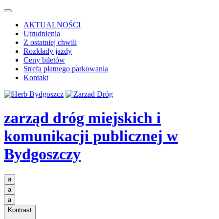
AKTUALNOŚCI
Utrudnienia
Z ostatniej chwili
Rozkłady jazdy
Ceny biletów
Strefa płatnego parkowania
Kontakt
zarząd dróg miejskich i
komunikacji publicznej
w
Bydgoszczy
a
a
a
Kontrast