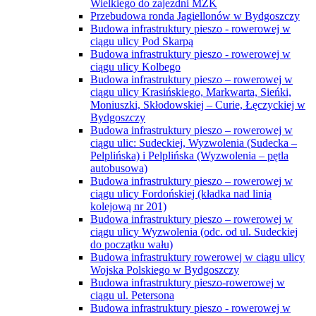
Wielkiego do zajezdni MZK
Przebudowa ronda Jagiellonów w Bydgoszczy
Budowa infrastruktury pieszo - rowerowej w
ciągu ulicy Pod Skarpą
Budowa infrastruktury pieszo - rowerowej w
ciągu ulicy Kolbego
Budowa infrastruktury pieszo – rowerowej w
ciągu ulicy Krasińskiego, Markwarta, Sieńki,
Moniuszki, Skłodowskiej – Curie, Łęczyckiej w
Bydgoszczy
Budowa infrastruktury pieszo – rowerowej w
ciągu ulic: Sudeckiej, Wyzwolenia (Sudecka –
Pelplińska) i Pelplińska (Wyzwolenia – pętla
autobusowa)
Budowa infrastruktury pieszo – rowerowej w
ciągu ulicy Fordońskiej (kładka nad linią
kolejową nr 201)
Budowa infrastruktury pieszo – rowerowej w
ciągu ulicy Wyzwolenia (odc. od ul. Sudeckiej
do początku wału)
Budowa infrastruktury rowerowej w ciągu ulicy
Wojska Polskiego w Bydgoszczy
Budowa infrastruktury pieszo-rowerowej w
ciągu ul. Petersona
Budowa infrastruktury pieszo - rowerowej w