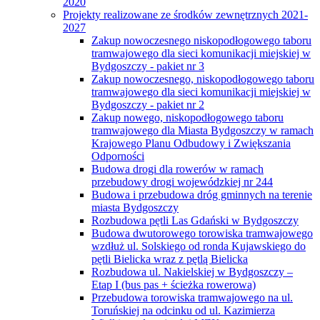
2020
Projekty realizowane ze środków zewnętrznych 2021-
2027
Zakup nowoczesnego niskopodłogowego taboru
tramwajowego dla sieci komunikacji miejskiej w
Bydgoszczy - pakiet nr 3
Zakup nowoczesnego, niskopodłogowego taboru
tramwajowego dla sieci komunikacji miejskiej w
Bydgoszczy - pakiet nr 2
Zakup nowego, niskopodłogowego taboru
tramwajowego dla Miasta Bydgoszczy w ramach
Krajowego Planu Odbudowy i Zwiększania
Odporności
Budowa drogi dla rowerów w ramach
przebudowy drogi wojewódzkiej nr 244
Budowa i przebudowa dróg gminnych na terenie
miasta Bydgoszczy
Rozbudowa pętli Las Gdański w Bydgoszczy
Budowa dwutorowego torowiska tramwajowego
wzdłuż ul. Solskiego od ronda Kujawskiego do
pętli Bielicka wraz z pętlą Bielicka
Rozbudowa ul. Nakielskiej w Bydgoszczy –
Etap I (bus pas + ścieżka rowerowa)
Przebudowa torowiska tramwajowego na ul.
Toruńskiej na odcinku od ul. Kazimierza