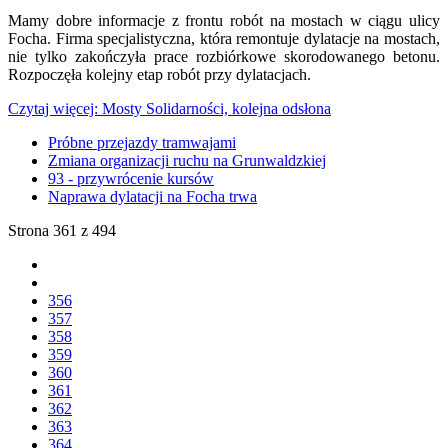
Mamy dobre informacje z frontu robót na mostach w ciągu ulicy
Focha. Firma specjalistyczna, która remontuje dylatacje na mostach,
nie tylko zakończyła prace rozbiórkowe skorodowanego betonu.
Rozpoczęła kolejny etap robót przy dylatacjach.
Czytaj więcej: Mosty Solidarności, kolejna odsłona
Próbne przejazdy tramwajami
Zmiana organizacji ruchu na Grunwaldzkiej
93 - przywrócenie kursów
Naprawa dylatacji na Focha trwa
Strona 361 z 494
356
357
358
359
360
361
362
363
364