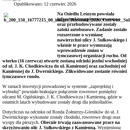
Opublikowano: 12 czerwiec 2026
Na Osiedlu Leśnym powstała
infrastruktura pieszo-rowerowa
oraz przebudowywane zostały
zatoki autobusowe. Zadanie zostało
rozszerzone o wymianę
nawierzchni ulicy J. Sułkowskiego i
właśnie te prace wymuszają
wprowadzenie zmian w
tymczasowej organizacji ruchu. Od
wtorku (16 czerwca) otwarte zostaną odcinki jezdni wschodniej
od ul. J. K. Chodkiewicza do ul. Kamiennej oraz zachodniej od
Kamiennej do J. Dwernickiego. Zlikwidowane zostanie również
tymczasowe rondo.
W ramach inwestycji prowadzonej w systemie „zaprojektuj i
wybuduj” powstało brakujące połączenie rowerowe pomiędzy
ulicami M. Ogińskiego, J. K. Chodkiewicza i Kamienną, gdzie w
ostatnich latach wybudowane zostały drogi dla jednośladów.
Dotychczas na odcinku od Ronda Żołnierzy-Górników do ul. J.
Dwernickiego wykonane zostały chodniki, rowerowe drogi oraz
wyspy dla pieszych.
Obecnie trwają zaawansowane prace na
skrzyżowaniu ulic J. Sułkowskiego z Kamienną.
Wymieniona