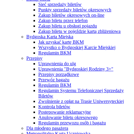
Sieć sprzedaży biletów
Punkty sprzedaży biletów okresowych
Zakup biletów okresowych on-line
Zakup biletu przez telefon
Zakup biletu u obsługi pojazdu
Zakup biletu w pojeździe kartą zbliżeniową
Bydgoska Karta Miejska
Jak uzyskać kartę BKM
Wszystko o Bydgoskiej Karcie Miejskiej
Regulamin BKM
Przepisy
Uprawnienia do ulg
Uprawnienia "Bydgoskiej Rodziny 3+"
Przepisy porządkowe
Przewóz bagażu
Regulamin BKM
Regulamin Systemu Telefonicznej Sprzedaży
Biletów
Zwolnienie z opłat na Trasie Uniwersyteckiej
Kontrola biletów
Postępowanie reklamacyjne
Anulowanie biletu okresowego
Regulamin przewozu osób i bagażu
Dla młodego pasażera
Metropolitalna Karta Uczniowska