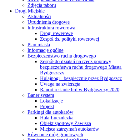
Zdjęcia taboru
Drogi Miejskie
Aktualności
Utrudnienia drogowe
Infrastruktura rowerowa
Drogi rowerowe
Zespół ds. polityki rowerowej
Plan miasta
Informacje ogólne
Bezpieczeństwo ruchu drogowego
Zespół do działań na rzecz poprawy
bezpieczeństwa ruchu drogowego Miasta
Bydgoszczy
Hulajnogi - bezpiecznie przez Bydgoszcz
Uwaga na zwierzęta
Raport o stanie brd w Bydgoszczy 2020
Baner system
Lokalizacje
Projekt
Parkingi dla autokarów
Hala Łuczniczka
Obiekt sportowy Zawisza
Miejsca zatrzymań autokarów
Równanie dróg gruntowych