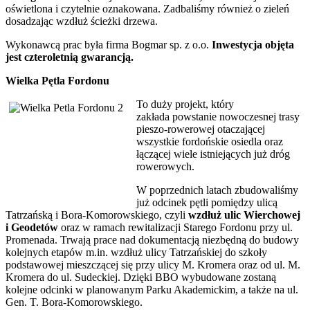
oświetlona i czytelnie oznakowana. Zadbaliśmy również o zieleń
dosadzając wzdłuż ścieżki drzewa.
Wykonawcą prac była firma Bogmar sp. z o.o.
Inwestycja objęta
jest czteroletnią gwarancją.
Wielka Pętla Fordonu
To duży projekt, który
zakłada powstanie nowoczesnej trasy
pieszo-rowerowej otaczającej
wszystkie fordońskie osiedla oraz
łączącej wiele istniejących już dróg
rowerowych.
W poprzednich latach zbudowaliśmy
już odcinek pętli pomiędzy ulicą
Tatrzańską i Bora-Komorowskiego, czyli
wzdłuż ulic Wierchowej
i Geodetów
oraz w ramach rewitalizacji Starego Fordonu przy ul.
Promenada. Trwają prace nad dokumentacją niezbędną do budowy
kolejnych etapów m.in. wzdłuż ulicy Tatrzańskiej do szkoły
podstawowej mieszczącej się przy ulicy M. Kromera oraz od ul. M.
Kromera do ul. Sudeckiej. Dzięki BBO wybudowane zostaną
kolejne odcinki w planowanym Parku Akademickim, a także na ul.
Gen. T. Bora-Komorowskiego.