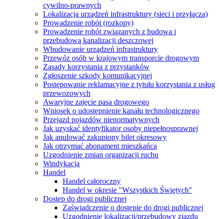
cywilno-prawnych
Lokalizacja urządzeń infrastruktury (sieci i przyłącza)
Prowadzenie robót (rozkopy)
Prowadzenie robót związanych z budowa i
przebudową kanalizacji deszczowej
Wbudowanie urządzeń infrastruktury
Przewóz osób w krajowym transporcie drogowym
Zasady korzystania z przystanków
Zgłoszenie szkody komunikacyjnej
Postępowanie reklamacyjne z tytułu korzystania z usług
przewozowych
Awaryjne zajęcie pasa drogowego
Wniosek o udostępnienie kanału technologicznego
Przejazd pojazdów nienormatywnych
Jak uzyskać identyfikator osoby niepełnosprawnej
Jak anulować zakupiony bilet okresowy
Jak otrzymać abonament mieszkańca
Uzgodnienie zmian organizacji ruchu
Windykacja
Handel
Handel całoroczny
Handel w okresie "Wszystkich Świętych"
Dostęp do drogi publicznej
Zaświadczenie o dostępie do drogi publicznej
Uzgodnienie lokalizacji/przebudowy zjazdu