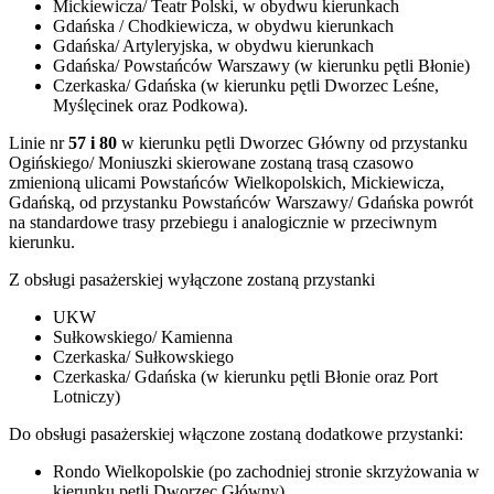
Mickiewicza/ Teatr Polski, w obydwu kierunkach
Gdańska / Chodkiewicza, w obydwu kierunkach
Gdańska/ Artyleryjska, w obydwu kierunkach
Gdańska/ Powstańców Warszawy (w kierunku pętli Błonie)
Czerkaska/ Gdańska (w kierunku pętli Dworzec Leśne,
Myślęcinek oraz Podkowa).
Linie nr
57 i 80
w kierunku pętli Dworzec Główny od przystanku
Ogińskiego/ Moniuszki skierowane zostaną trasą czasowo
zmienioną ulicami Powstańców Wielkopolskich, Mickiewicza,
Gdańską, od przystanku Powstańców Warszawy/ Gdańska powrót
na standardowe trasy przebiegu i analogicznie w przeciwnym
kierunku.
Z obsługi pasażerskiej wyłączone zostaną przystanki
UKW
Sułkowskiego/ Kamienna
Czerkaska/ Sułkowskiego
Czerkaska/ Gdańska (w kierunku pętli Błonie oraz Port
Lotniczy)
Do obsługi pasażerskiej włączone zostaną dodatkowe przystanki:
Rondo Wielkopolskie (po zachodniej stronie skrzyżowania w
kierunku pętli Dworzec Główny)