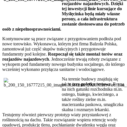
rozjazdów najazdowych. Dzięki
tej inwestycji linie kursujące do
Myślęcinka będą miały własne
perony, a cała infrastruktura
zostanie dostosowana do potrzeb
osób z niepełnosprawnościami.
Kontynuowane są prace związane z przygotowaniem podłoża pod
nowe torowisko. Wykonawca, którym jest firma Balzola Polska,
zamontował już część słupów trakcyjnych i przygotowuje
fundamenty pod kolejne.
Rozpoczął się także montaż torów oraz
rozjazdów najazdowych
. Jednocześnie trwają roboty związane z
wykopem pod fundamenty nowego budynku socjalnego, do którego
wcześniej wykonano przyłącza sanitarne i wodociągowe.
Na terenie budowy znajdują się
także
trzy poletka testowe
. Rosną
na nich gatunki rozchodnika m.in.
ostrego, białego, kwiecistego, a
także rośliny zielne m.in.
macierzanka paskowa, smagliczka
skalna i rozmaryn lekarski.
Testujemy również pierwszy prototyp wiaty przystankowej z
roślinnością na dachu. Takie rozwiązanie wspiera retencję wody
opadowej, produkcję tlenu, pochłanianie dwutlenku węgla oraz