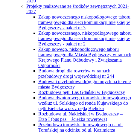
2020
Projekty realizowane ze środków zewnętrznych 2021-
2027
Zakup nowoczesnego niskopodłogowego taboru
tramwajowego dla sieci komunikacji miejskiej w
Bydgoszczy - pakiet nr 3
Zakup nowoczesnego, niskopodłogowego taboru
tramwajowego dla sieci komunikacji miejskiej w
Bydgoszczy - pakiet nr 2
Zakup nowego, niskopodłogowego taboru
tramwajowego dla Miasta Bydgoszczy w ramach
Krajowego Planu Odbudowy i Zwiększania
Odporności
Budowa drogi dla rowerów w ramach
przebudowy drogi wojewódzkiej nr 244
Budowa i przebudowa dróg gminnych na terenie
miasta Bydgoszczy
Rozbudowa pętli Las Gdański w Bydgoszczy
Budowa dwutorowego torowiska tramwajowego
wzdłuż ul. Solskiego od ronda Kujawskiego do
pętli Bielicka wraz z pętlą Bielicka
Rozbudowa ul. Nakielskiej w Bydgoszczy –
Etap I (bus pas + ścieżka rowerowa)
Przebudowa torowiska tramwajowego na ul.
Toruńskiej na odcinku od ul. Kazimierza