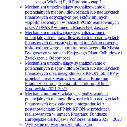
ciągu Wielkiej Pętli Fordonu - etap I
Mechanizm umożliwiający sygnalizowanie o
potencjalnych nieprawidłowościach lub nadużyciach
finansowych dotyczących projektów unijnych
współfinasowanych w ramach POIiŚ realizowanych
przez ZDMiKP w imieniu Miasta Bydgoszczy
Mechanizm umożliwiający sygnalizowanie o
potencjalnych nieprawidłowościach lub nadużyciach
finansowych dotyczących projektu "Zakup nowego
niskopodłogowego taboru tramwajowego dla Miasta
Bydgoszczy w ramach Krajowego Planu Odbudowy i
Zwiększania Odporności
Mechanizm umożliwiający sygnalizowanie o
potencjalnych nieprawidłowościach lub nadużyciach
finansowych oraz niezgodności z KPON lub KPP w
projektach realizowanych w ramach Programu
Fundusze Europejskie na Infrastrukturę, Klimat,
Środowisko 2021-2027
Mechanizmu umożliwiający sygnalizowanie o
potencjalnych nieprawidłowościach lub nadużyciach
finansowych oraz zgłoszenie niezgodności z
postanowieniami KPP lub KPON w projektach
realizowanych w ramach Programu Fundusze
Europejskie dla Kujaw i Pomorza na lata 2021 – 2027
Wyłożenie do wiadomości publicznej