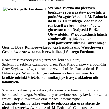
Szeroka ścieżka dla pieszych,
biegaczy i rowerzystów powstała u
podnóża „górek” od ul. M. Bołtucia
do ul. B. Orlińskiego. Zadanie do
realizacji wybrali mieszkańcy w
głosowaniu na Bydgoski Budżet
Obywatelski. W poprzednich latach
zbudowaliśmy już odcinek
pętli pomiędzy ulicami Tatrzańską i
Gen. T. Bora-Komorowskiego, czyli wzdłuż ulic Wierchowej i
Geodetów oraz w ramach rewitalizacji Starego Fordonu.
Nowa trasa rozpoczyna się przy wejściu do Doliny
Śmierci i przebiega częściowo przez Park Krajobrazowy u podnóża
Góry Szybowników, a następnie wzdłuż ul. M. Rataja do ul. B.
Orlińskiego.
W ramach tego zadania wybudowaliśmy też
krótkie odcinki ścieżek, komunikujące trasę z układem ulic
lokalnych.
Szeroka na 4 metry ścieżka zyskała nawierzchnię bitumiczną z
betonu asfaltowego. Wzdłuż trasy ustawione zostały ławki, kosze na
śmieci, stojaki rowerowe oraz tablice informacyjne.
Zamontowaliśmy także wiatę do odpoczynku oraz stację do
obsługi rowerów
(w rejonie ul. M. Bołtucia). Cała trasa jest