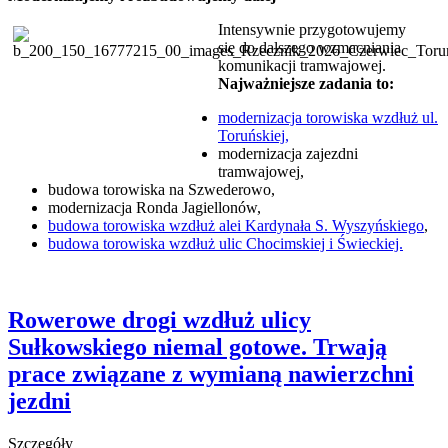
Intensywnie przygotowujemy
się do dalszego wzmacniania
komunikacji tramwajowej.
Najważniejsze zadania to:
modernizacja torowiska wzdłuż ul.
Toruńskiej,
modernizacja zajezdni
tramwajowej,
budowa torowiska na Szwederowo,
modernizacja Ronda Jagiellonów,
budowa torowiska wzdłuż alei Kardynała S. Wyszyńskiego
,
budowa torowiska wzdłuż ulic Chocimskiej i Świeckiej.
Rowerowe drogi wzdłuż ulicy
Sułkowskiego niemal gotowe. Trwają
prace związane z wymianą nawierzchni
jezdni
Szczegóły