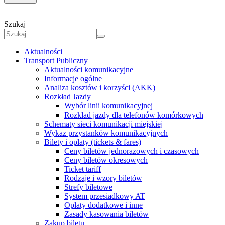
Szukaj
Aktualności
Transport Publiczny
Aktualności komunikacyjne
Informacje ogólne
Analiza kosztów i korzyści (AKK)
Rozkład Jazdy
Wybór linii komunikacyjnej
Rozkład jazdy dla telefonów komórkowych
Schematy sieci komunikacji miejskiej
Wykaz przystanków komunikacyjnych
Bilety i opłaty (tickets & fares)
Ceny biletów jednorazowych i czasowych
Ceny biletów okresowych
Ticket tariff
Rodzaje i wzory biletów
Strefy biletowe
System przesiadkowy AT
Opłaty dodatkowe i inne
Zasady kasowania biletów
Zakup biletu