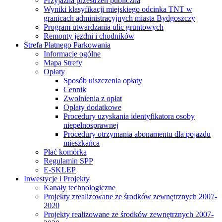
Przyjazna przestrzeń publiczna
Wyniki klasyfikacji miejskiego odcinka TNT w
granicach administracyjnych miasta Bydgoszczy
Program utwardzania ulic gruntowych
Remonty jezdni i chodników
Strefa Płatnego Parkowania
Informacje ogólne
Mapa Strefy
Opłaty
Sposób uiszczenia opłaty
Cennik
Zwolnienia z opłat
Opłaty dodatkowe
Procedury uzyskania identyfikatora osoby
niepełnosprawnej
Procedury otrzymania abonamentu dla pojazdu
mieszkańca
Płać komórką
Regulamin SPP
E-SKLEP
Inwestycje i Projekty
Kanały technologiczne
Projekty zrealizowane ze środków zewnętrznych 2007-
2020
Projekty realizowane ze środków zewnętrznych 2007-