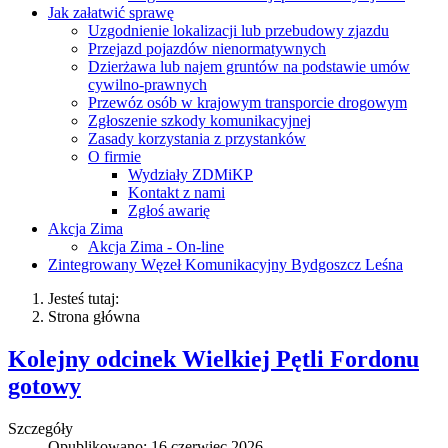
Jak załatwić sprawę
Uzgodnienie lokalizacji lub przebudowy zjazdu
Przejazd pojazdów nienormatywnych
Dzierżawa lub najem gruntów na podstawie umów
cywilno-prawnych
Przewóz osób w krajowym transporcie drogowym
Zgłoszenie szkody komunikacyjnej
Zasady korzystania z przystanków
O firmie
Wydziały ZDMiKP
Kontakt z nami
Zgłoś awarię
Akcja Zima
Akcja Zima - On-line
Zintegrowany Węzeł Komunikacyjny Bydgoszcz Leśna
Jesteś tutaj:
Strona główna
Kolejny odcinek Wielkiej Pętli Fordonu
gotowy
Szczegóły
Opublikowano: 16 czerwiec 2026