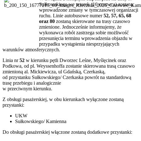
Sułkowskiego we wtorek (16 czerwca) zostaną
wprowadzone zmiany w tymczasowej organizacji
ruchu. Linie autobusowe numer
52, 57, 65, 68
oraz 80
zostaną skierowane na trasy czasowo
zmienione. Jednocześnie informujemy, że
wykonawca robót zastrzega sobie możliwość
przesunięcia terminu wprowadzenia objazdu w
przypadku wystąpienia niesprzyjających
warunków atmosferycznych.
Linia nr
52
w kierunku pętli Dworzec Leśne, Myślęcinek oraz
Podkowa, od pl. Weyssenhoffa zostanie skierowana trasą czasowo
zmienioną al. Mickiewicza, ul Gdańską, Czerkaską,
od przystanku Sułkowskiego/ Czerkaska powrót na standardową
trasę przebiegu i analogicznie
w przeciwnym kierunku.
Z obsługi pasażerskiej, w obu kierunkach wyłączone zostaną
przystanki:
UKW
Sułkowskiego/ Kamienna
Do obsługi pasażerskiej włączone zostaną dodatkowe przystanki: