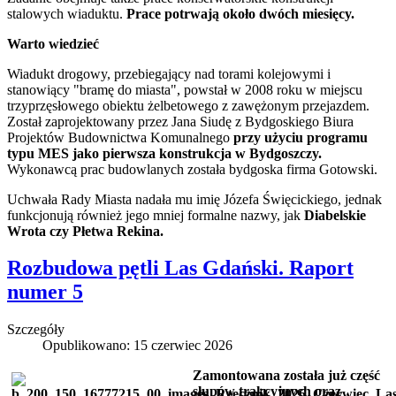
stalowych wiaduktu.
Prace potrwają około dwóch miesięcy.
Warto wiedzieć
Wiadukt drogowy, przebiegający nad torami kolejowymi i
stanowiący "bramę do miasta", powstał w 2008 roku w miejscu
trzyprzęsłowego obiektu żelbetowego z zawężonym przejazdem.
Został zaprojektowany przez Jana Siudę z Bydgoskiego Biura
Projektów Budownictwa Komunalnego
przy użyciu programu
typu MES jako pierwsza konstrukcja w Bydgoszczy.
Wykonawcą prac budowlanych została bydgoska firma Gotowski.
Uchwała Rady Miasta nadała mu imię Józefa Święcickiego, jednak
funkcjonują również jego mniej formalne nazwy, jak
Diabelskie
Wrota czy Płetwa Rekina.
Rozbudowa pętli Las Gdański. Raport
numer 5
Szczegóły
Opublikowano: 15 czerwiec 2026
Zamontowana została już część
słupów trakcyjnych oraz