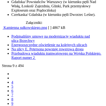
Gdańska/ Powstańców Warszawy (w kierunku pętli Nad
Wisłą, Łoskoń/ Zajezdnia, Glinki, Park przemysłowy
Exploseum oraz Prądocińska)
Czerkaska/ Gdańska (w kierunku pętli Dworzec Leśne).
Załączniki:
Kamienna sułkowskiego.png
[ ]
4867 kB
Podpisaliśmy umowę na modernizację wiaduktu nad
ulicą Brzechwy
Energooszczędne oświetlenie na kolejnych ulicach
Na ulicy E. Petersona powstaje rowerowa droga
Przebudowa wiaduktu tramwajowego na Wojska Polskiego.
Raport numer 2
Strona 9 z 494
4
5
6
7
8
9