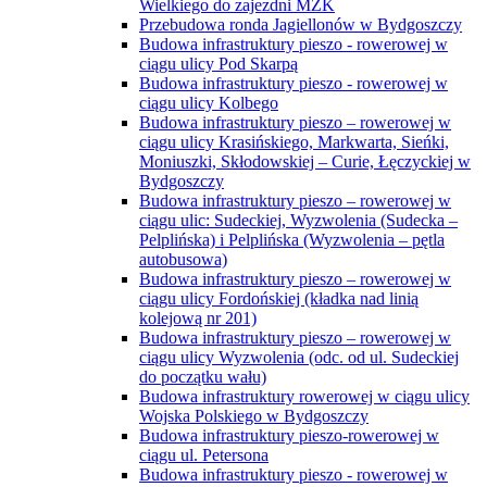
Wielkiego do zajezdni MZK
Przebudowa ronda Jagiellonów w Bydgoszczy
Budowa infrastruktury pieszo - rowerowej w
ciągu ulicy Pod Skarpą
Budowa infrastruktury pieszo - rowerowej w
ciągu ulicy Kolbego
Budowa infrastruktury pieszo – rowerowej w
ciągu ulicy Krasińskiego, Markwarta, Sieńki,
Moniuszki, Skłodowskiej – Curie, Łęczyckiej w
Bydgoszczy
Budowa infrastruktury pieszo – rowerowej w
ciągu ulic: Sudeckiej, Wyzwolenia (Sudecka –
Pelplińska) i Pelplińska (Wyzwolenia – pętla
autobusowa)
Budowa infrastruktury pieszo – rowerowej w
ciągu ulicy Fordońskiej (kładka nad linią
kolejową nr 201)
Budowa infrastruktury pieszo – rowerowej w
ciągu ulicy Wyzwolenia (odc. od ul. Sudeckiej
do początku wału)
Budowa infrastruktury rowerowej w ciągu ulicy
Wojska Polskiego w Bydgoszczy
Budowa infrastruktury pieszo-rowerowej w
ciągu ul. Petersona
Budowa infrastruktury pieszo - rowerowej w