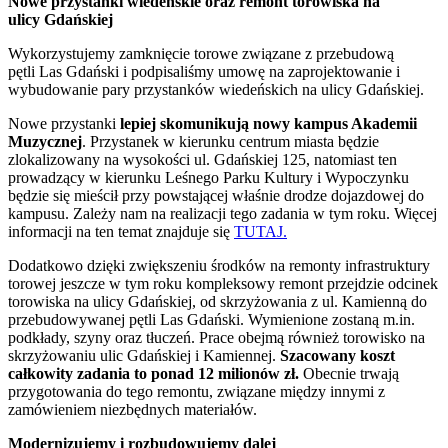
Nowe przystanki wiedeńskie oraz remont torowiska na
ulicy Gdańskiej
Wykorzystujemy zamknięcie torowe związane z przebudową
pętli Las Gdański i podpisaliśmy umowę na zaprojektowanie i
wybudowanie pary przystanków wiedeńskich na ulicy Gdańskiej.
Nowe przystanki
lepiej skomunikują nowy kampus Akademii
Muzycznej
. Przystanek w kierunku centrum miasta będzie
zlokalizowany na wysokości ul. Gdańskiej 125, natomiast ten
prowadzący w kierunku Leśnego Parku Kultury i Wypoczynku
będzie się mieścił przy powstającej właśnie drodze dojazdowej do
kampusu. Zależy nam na realizacji tego zadania w tym roku. Więcej
informacji na ten temat znajduje się
TUTAJ.
Dodatkowo dzięki zwiększeniu środków na remonty infrastruktury
torowej jeszcze w tym roku kompleksowy remont przejdzie odcinek
torowiska na ulicy Gdańskiej, od skrzyżowania z ul. Kamienną do
przebudowywanej pętli Las Gdański. Wymienione zostaną m.in.
podkłady, szyny oraz tłuczeń. Prace obejmą również torowisko na
skrzyżowaniu ulic Gdańskiej i Kamiennej.
Szacowany koszt
całkowity zadania to ponad 12 milionów zł.
Obecnie trwają
przygotowania do tego remontu, związane między innymi z
zamówieniem niezbędnych materiałów.
Modernizujemy i rozbudowujemy dalej