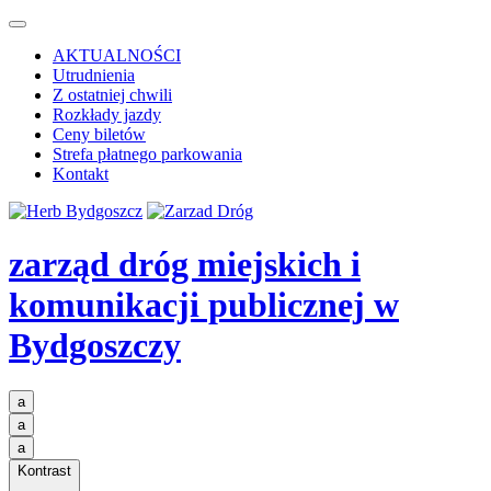
AKTUALNOŚCI
Utrudnienia
Z ostatniej chwili
Rozkłady jazdy
Ceny biletów
Strefa płatnego parkowania
Kontakt
zarząd dróg miejskich i
komunikacji publicznej
w
Bydgoszczy
a
a
a
Kontrast