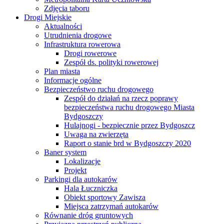
Zdjęcia taboru
Drogi Miejskie
Aktualności
Utrudnienia drogowe
Infrastruktura rowerowa
Drogi rowerowe
Zespół ds. polityki rowerowej
Plan miasta
Informacje ogólne
Bezpieczeństwo ruchu drogowego
Zespół do działań na rzecz poprawy
bezpieczeństwa ruchu drogowego Miasta
Bydgoszczy
Hulajnogi - bezpiecznie przez Bydgoszcz
Uwaga na zwierzęta
Raport o stanie brd w Bydgoszczy 2020
Baner system
Lokalizacje
Projekt
Parkingi dla autokarów
Hala Łuczniczka
Obiekt sportowy Zawisza
Miejsca zatrzymań autokarów
Równanie dróg gruntowych