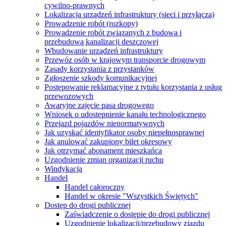
cywilno-prawnych
Lokalizacja urządzeń infrastruktury (sieci i przyłącza)
Prowadzenie robót (rozkopy)
Prowadzenie robót związanych z budowa i
przebudową kanalizacji deszczowej
Wbudowanie urządzeń infrastruktury
Przewóz osób w krajowym transporcie drogowym
Zasady korzystania z przystanków
Zgłoszenie szkody komunikacyjnej
Postępowanie reklamacyjne z tytułu korzystania z usług
przewozowych
Awaryjne zajęcie pasa drogowego
Wniosek o udostępnienie kanału technologicznego
Przejazd pojazdów nienormatywnych
Jak uzyskać identyfikator osoby niepełnosprawnej
Jak anulować zakupiony bilet okresowy
Jak otrzymać abonament mieszkańca
Uzgodnienie zmian organizacji ruchu
Windykacja
Handel
Handel całoroczny
Handel w okresie "Wszystkich Świętych"
Dostęp do drogi publicznej
Zaświadczenie o dostępie do drogi publicznej
Uzgodnienie lokalizacji/przebudowy zjazdu