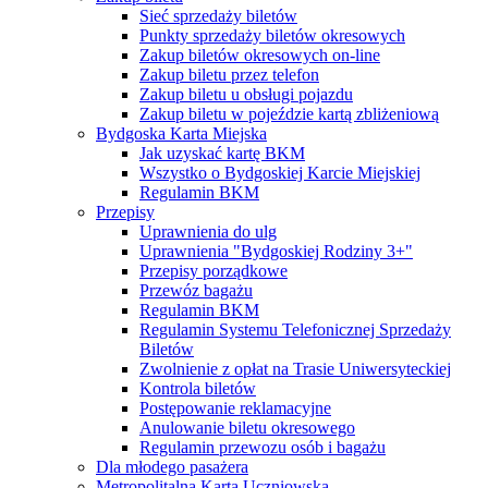
Sieć sprzedaży biletów
Punkty sprzedaży biletów okresowych
Zakup biletów okresowych on-line
Zakup biletu przez telefon
Zakup biletu u obsługi pojazdu
Zakup biletu w pojeździe kartą zbliżeniową
Bydgoska Karta Miejska
Jak uzyskać kartę BKM
Wszystko o Bydgoskiej Karcie Miejskiej
Regulamin BKM
Przepisy
Uprawnienia do ulg
Uprawnienia "Bydgoskiej Rodziny 3+"
Przepisy porządkowe
Przewóz bagażu
Regulamin BKM
Regulamin Systemu Telefonicznej Sprzedaży
Biletów
Zwolnienie z opłat na Trasie Uniwersyteckiej
Kontrola biletów
Postępowanie reklamacyjne
Anulowanie biletu okresowego
Regulamin przewozu osób i bagażu
Dla młodego pasażera
Metropolitalna Karta Uczniowska