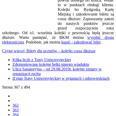
powoli dobiega do końca. Widać
to w punktach obsługi klienta.
Kolejki bo Bydgoską Kartę
Miejską i zakodowanie biletu są
coraz dłuższe. Zapraszamy zatem
do naszych punktów jeszcze
przed rozpoczęciem roku
szkolnego. Od o1. września kolejki z pewnością będą jeszcze
dłuższe. Warto pamiętać, że BKM można
wyrobić drogą
elektroniczną
. Podobnie, jak można
kupić - zakodować bilet
.
Czytaj więcej: Bilety dla uczniów – kolejki coraz dłuższe
Kilka liczb z Trasy Uniwersyteckiej
Zdemontowane kolejne belki starego wiaduktu
Ulica Sanatoryjna – od 29.08.2019r. kolejne zmiany w
organizacji ruchu
II etap Trasy Uniwersyteckiej w pytaniach i odpowiedziach
Strona 367 z 494
362
363
364