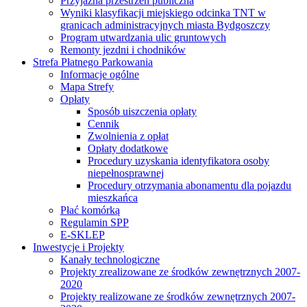
Przyjazna przestrzeń publiczna
Wyniki klasyfikacji miejskiego odcinka TNT w
granicach administracyjnych miasta Bydgoszczy
Program utwardzania ulic gruntowych
Remonty jezdni i chodników
Strefa Płatnego Parkowania
Informacje ogólne
Mapa Strefy
Opłaty
Sposób uiszczenia opłaty
Cennik
Zwolnienia z opłat
Opłaty dodatkowe
Procedury uzyskania identyfikatora osoby
niepełnosprawnej
Procedury otrzymania abonamentu dla pojazdu
mieszkańca
Płać komórką
Regulamin SPP
E-SKLEP
Inwestycje i Projekty
Kanały technologiczne
Projekty zrealizowane ze środków zewnętrznych 2007-
2020
Projekty realizowane ze środków zewnętrznych 2007-