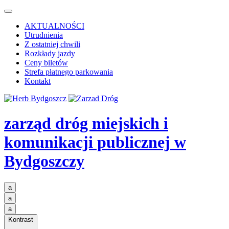
AKTUALNOŚCI
Utrudnienia
Z ostatniej chwili
Rozkłady jazdy
Ceny biletów
Strefa płatnego parkowania
Kontakt
zarząd dróg miejskich i
komunikacji publicznej
w
Bydgoszczy
a
a
a
Kontrast