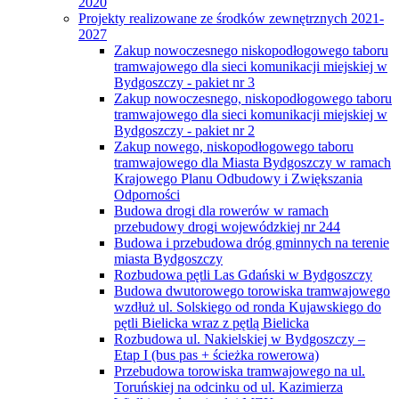
2020
Projekty realizowane ze środków zewnętrznych 2021-
2027
Zakup nowoczesnego niskopodłogowego taboru
tramwajowego dla sieci komunikacji miejskiej w
Bydgoszczy - pakiet nr 3
Zakup nowoczesnego, niskopodłogowego taboru
tramwajowego dla sieci komunikacji miejskiej w
Bydgoszczy - pakiet nr 2
Zakup nowego, niskopodłogowego taboru
tramwajowego dla Miasta Bydgoszczy w ramach
Krajowego Planu Odbudowy i Zwiększania
Odporności
Budowa drogi dla rowerów w ramach
przebudowy drogi wojewódzkiej nr 244
Budowa i przebudowa dróg gminnych na terenie
miasta Bydgoszczy
Rozbudowa pętli Las Gdański w Bydgoszczy
Budowa dwutorowego torowiska tramwajowego
wzdłuż ul. Solskiego od ronda Kujawskiego do
pętli Bielicka wraz z pętlą Bielicka
Rozbudowa ul. Nakielskiej w Bydgoszczy –
Etap I (bus pas + ścieżka rowerowa)
Przebudowa torowiska tramwajowego na ul.
Toruńskiej na odcinku od ul. Kazimierza