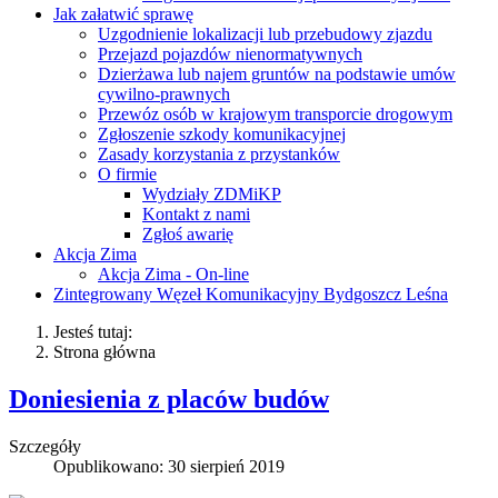
Jak załatwić sprawę
Uzgodnienie lokalizacji lub przebudowy zjazdu
Przejazd pojazdów nienormatywnych
Dzierżawa lub najem gruntów na podstawie umów
cywilno-prawnych
Przewóz osób w krajowym transporcie drogowym
Zgłoszenie szkody komunikacyjnej
Zasady korzystania z przystanków
O firmie
Wydziały ZDMiKP
Kontakt z nami
Zgłoś awarię
Akcja Zima
Akcja Zima - On-line
Zintegrowany Węzeł Komunikacyjny Bydgoszcz Leśna
Jesteś tutaj:
Strona główna
Doniesienia z placów budów
Szczegóły
Opublikowano: 30 sierpień 2019