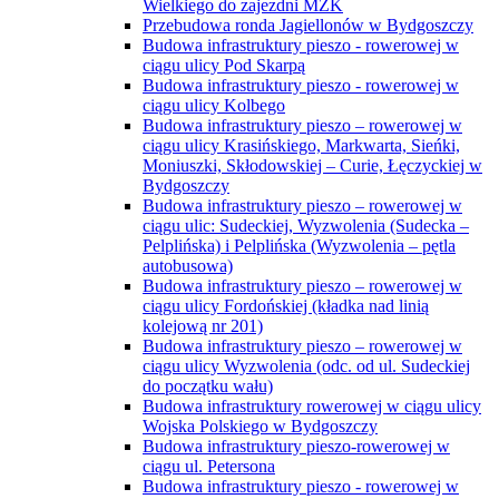
Wielkiego do zajezdni MZK
Przebudowa ronda Jagiellonów w Bydgoszczy
Budowa infrastruktury pieszo - rowerowej w
ciągu ulicy Pod Skarpą
Budowa infrastruktury pieszo - rowerowej w
ciągu ulicy Kolbego
Budowa infrastruktury pieszo – rowerowej w
ciągu ulicy Krasińskiego, Markwarta, Sieńki,
Moniuszki, Skłodowskiej – Curie, Łęczyckiej w
Bydgoszczy
Budowa infrastruktury pieszo – rowerowej w
ciągu ulic: Sudeckiej, Wyzwolenia (Sudecka –
Pelplińska) i Pelplińska (Wyzwolenia – pętla
autobusowa)
Budowa infrastruktury pieszo – rowerowej w
ciągu ulicy Fordońskiej (kładka nad linią
kolejową nr 201)
Budowa infrastruktury pieszo – rowerowej w
ciągu ulicy Wyzwolenia (odc. od ul. Sudeckiej
do początku wału)
Budowa infrastruktury rowerowej w ciągu ulicy
Wojska Polskiego w Bydgoszczy
Budowa infrastruktury pieszo-rowerowej w
ciągu ul. Petersona
Budowa infrastruktury pieszo - rowerowej w