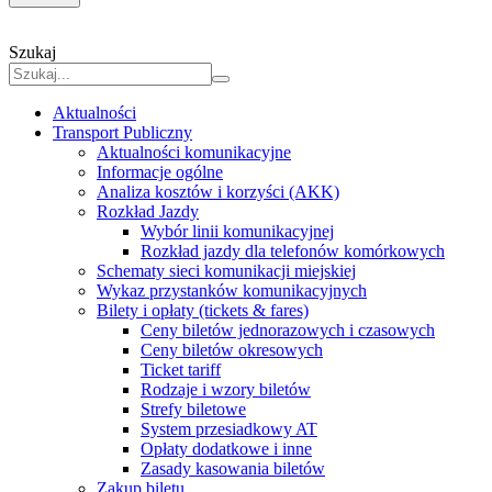
Szukaj
Aktualności
Transport Publiczny
Aktualności komunikacyjne
Informacje ogólne
Analiza kosztów i korzyści (AKK)
Rozkład Jazdy
Wybór linii komunikacyjnej
Rozkład jazdy dla telefonów komórkowych
Schematy sieci komunikacji miejskiej
Wykaz przystanków komunikacyjnych
Bilety i opłaty (tickets & fares)
Ceny biletów jednorazowych i czasowych
Ceny biletów okresowych
Ticket tariff
Rodzaje i wzory biletów
Strefy biletowe
System przesiadkowy AT
Opłaty dodatkowe i inne
Zasady kasowania biletów
Zakup biletu