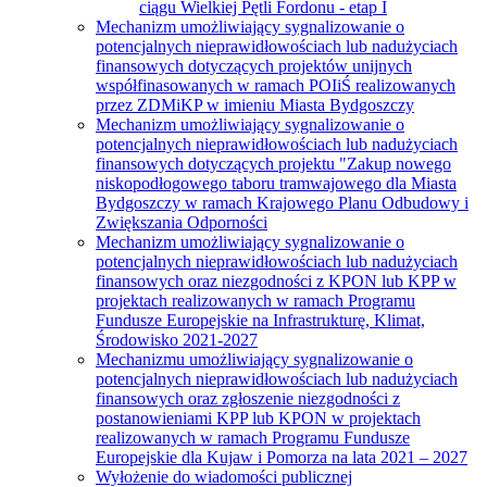
ciągu Wielkiej Pętli Fordonu - etap I
Mechanizm umożliwiający sygnalizowanie o
potencjalnych nieprawidłowościach lub nadużyciach
finansowych dotyczących projektów unijnych
współfinasowanych w ramach POIiŚ realizowanych
przez ZDMiKP w imieniu Miasta Bydgoszczy
Mechanizm umożliwiający sygnalizowanie o
potencjalnych nieprawidłowościach lub nadużyciach
finansowych dotyczących projektu "Zakup nowego
niskopodłogowego taboru tramwajowego dla Miasta
Bydgoszczy w ramach Krajowego Planu Odbudowy i
Zwiększania Odporności
Mechanizm umożliwiający sygnalizowanie o
potencjalnych nieprawidłowościach lub nadużyciach
finansowych oraz niezgodności z KPON lub KPP w
projektach realizowanych w ramach Programu
Fundusze Europejskie na Infrastrukturę, Klimat,
Środowisko 2021-2027
Mechanizmu umożliwiający sygnalizowanie o
potencjalnych nieprawidłowościach lub nadużyciach
finansowych oraz zgłoszenie niezgodności z
postanowieniami KPP lub KPON w projektach
realizowanych w ramach Programu Fundusze
Europejskie dla Kujaw i Pomorza na lata 2021 – 2027
Wyłożenie do wiadomości publicznej