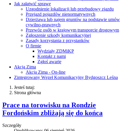
Jak załatwić sprawę
Uzgodnienie lokalizacji lub przebudowy zjazdu
Przejazd pojazdów nienormatywnych
Dzierżawa lub najem gruntów na podstawie umów
cywilno-prawnych
Przewóz osób w krajowym transporcie drogowym
Zgłoszenie szkody komunikacyjnej
Zasady korzystania z przystanków
O firmie
Wydziały ZDMiKP
Kontakt z nami
Zgłoś awarię
Akcja Zima
Akcja Zima - On-line
Zintegrowany Węzeł Komunikacyjny Bydgoszcz Leśna
Jesteś tutaj:
Strona główna
Prace na torowisku na Rondzie
Fordońskim zbliżają się do końca
Szczegóły
Opublikowano: 06 sierpień 2026