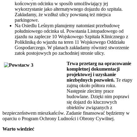
końcowym odcinku w sposób umożliwiający jej
wykorzystanie jako alternatywnego dojazdu do szpitala.
Zakładamy, że wzdłuż ulicy powstaną też miejsca
parkingowe.
Na Osiedlu Leśnym planujemy natomiast przebudowę
południowego odcinka ul. Powstania Listopadowego od
zjazdu na zaplecze 10 Wojskowego Szpitala Klinicznego z
Polikliniką do wjazdu na teren 11 Wojskowego Oddziału
Gospodarczego. W planach zakładamy również stworzenie
zatok postojowych po zachodniej stronie ulicy.
Trwa przetarg na opracowanie
kompletnej dokumentacji
projektowej i uzyskanie
niezbędnych pozwoleń.
Te etapy
zajmą około półtora roku.
Następnie zlecimy prace
budowlane. Dzięki nim poprawi
się dojazd do kluczowych
obiektów związanych z
bezpieczeństwem mieszkańców. Zadanie finansować będziemy w
oparciu o Program Ochrony Ludności i Obrony Cywilnej.
Warto wiedzieć