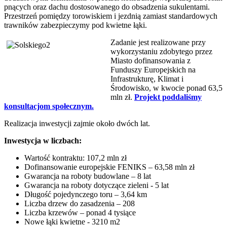
pnących oraz dachu dostosowanego do obsadzenia sukulentami.
Przestrzeń pomiędzy torowiskiem i jezdnią zamiast standardowych
trawników zabezpieczymy pod kwietne łąki.
Zadanie jest realizowane przy
wykorzystaniu zdobytego przez
Miasto dofinansowania z
Funduszy Europejskich na
Infrastrukturę, Klimat i
Środowisko, w kwocie ponad 63,5
mln zł.
Projekt poddaliśmy
konsultacjom społecznym.
Realizacja inwestycji zajmie około dwóch lat.
Inwestycja w liczbach:
Wartość kontraktu: 107,2 mln zł
Dofinansowanie europejskie FENIKS – 63,58 mln zł
Gwarancja na roboty budowlane – 8 lat
Gwarancja na roboty dotyczące zieleni - 5 lat
Długość pojedynczego toru – 3,64 km
Liczba drzew do zasadzenia – 208
Liczba krzewów – ponad 4 tysiące
Nowe łąki kwietne - 3210 m2