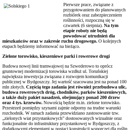
Pierwsze prace, związane z
przygotowaniem do planowanych
rozbiórek oraz zabezpieczeniem
roślinności, rozpoczną się w
czwartek (6 sierpnia).
Na tym
etapie roboty nie będą
powodować utrudnień dla
mieszkańców oraz w zakresie ruchu drogowego.
O kolejnych
etapach będziemy informować na bieżąco.
Zielone torowisko, kieszeniowe parki i rowerowe drogi
Budowa nowej linii tramwajowej na Szwederowo to oprócz
gruntownej modernizacji torowiska wzdłuż ul. Toruńskiej
największa inwestycja związana z rozwojem komunikacji
publicznej w Bydgoszczy. Jej wartość szacowana jest na ponad 100
mln złotych.
Częścią tego zadania jest również przebudowa ulic,
budowa rowerowych dróg, chodników, parków kieszeniowych,
a także duży pakiet nasadzeń, obejmujący ponad 200 drzew
oraz 4 tys. krzewów.
Nowością będzie m.in. zielone torowisko.
Przestrzeń pomiędzy szynami zajmie odporny na trudne warunki
rozchodnik. W ramach zadania przewidziano zastosowanie tzw.
„zielonych wiat przystankowych” dostosowanych wizualnie oraz
funkcjonalnie do infrastruktury przystankowej w Bydgoszczy, z
dodatkowymi elementami w postaci konstrukcji wsporczej dla roślin