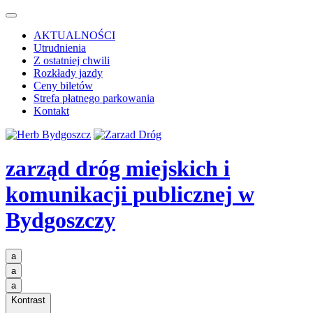
AKTUALNOŚCI
Utrudnienia
Z ostatniej chwili
Rozkłady jazdy
Ceny biletów
Strefa płatnego parkowania
Kontakt
zarząd dróg miejskich i
komunikacji publicznej
w
Bydgoszczy
a
a
a
Kontrast