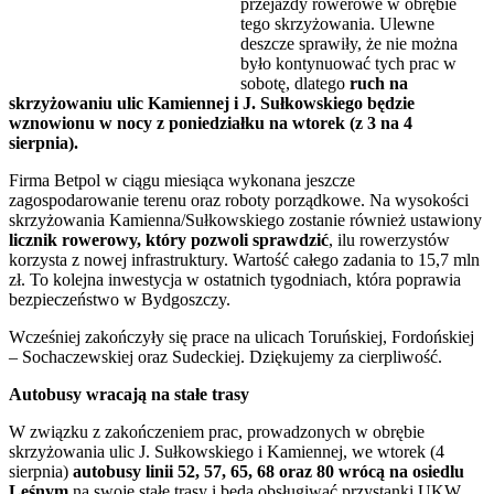
przejazdy rowerowe w obrębie
tego skrzyżowania. Ulewne
deszcze sprawiły, że nie można
było kontynuować tych prac w
sobotę, dlatego
ruch na
skrzyżowaniu ulic Kamiennej i J. Sułkowskiego będzie
wznowionu w nocy z poniedziałku na wtorek (z 3 na 4
sierpnia).
Firma Betpol w ciągu miesiąca wykonana jeszcze
zagospodarowanie terenu oraz roboty porządkowe. Na wysokości
skrzyżowania Kamienna/Sułkowskiego zostanie również ustawiony
licznik rowerowy, który pozwoli sprawdzić
, ilu rowerzystów
korzysta z nowej infrastruktury. Wartość całego zadania to 15,7 mln
zł. To kolejna inwestycja w ostatnich tygodniach, która poprawia
bezpieczeństwo w Bydgoszczy.
Wcześniej zakończyły się prace na ulicach Toruńskiej, Fordońskiej
– Sochaczewskiej oraz Sudeckiej. Dziękujemy za cierpliwość.
Autobusy wracają na stałe trasy
W związku z zakończeniem prac, prowadzonych w obrębie
skrzyżowania ulic J. Sułkowskiego i Kamiennej, we wtorek (4
sierpnia)
autobusy linii 52, 57, 65, 68 oraz 80 wrócą na osiedlu
Leśnym
na swoje stałe trasy i będą obsługiwać przystanki UKW,