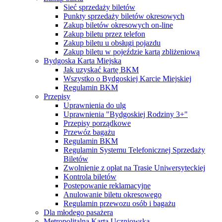
Sieć sprzedaży biletów
Punkty sprzedaży biletów okresowych
Zakup biletów okresowych on-line
Zakup biletu przez telefon
Zakup biletu u obsługi pojazdu
Zakup biletu w pojeździe kartą zbliżeniową
Bydgoska Karta Miejska
Jak uzyskać kartę BKM
Wszystko o Bydgoskiej Karcie Miejskiej
Regulamin BKM
Przepisy
Uprawnienia do ulg
Uprawnienia "Bydgoskiej Rodziny 3+"
Przepisy porządkowe
Przewóz bagażu
Regulamin BKM
Regulamin Systemu Telefonicznej Sprzedaży
Biletów
Zwolnienie z opłat na Trasie Uniwersyteckiej
Kontrola biletów
Postępowanie reklamacyjne
Anulowanie biletu okresowego
Regulamin przewozu osób i bagażu
Dla młodego pasażera
Metropolitalna Karta Uczniowska