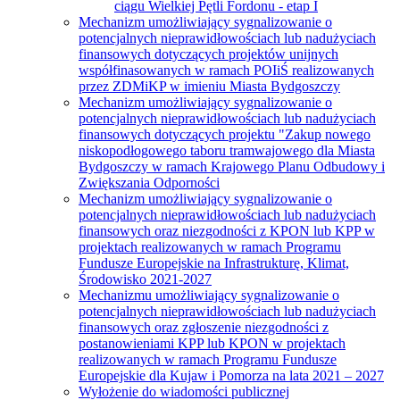
ciągu Wielkiej Pętli Fordonu - etap I
Mechanizm umożliwiający sygnalizowanie o
potencjalnych nieprawidłowościach lub nadużyciach
finansowych dotyczących projektów unijnych
współfinasowanych w ramach POIiŚ realizowanych
przez ZDMiKP w imieniu Miasta Bydgoszczy
Mechanizm umożliwiający sygnalizowanie o
potencjalnych nieprawidłowościach lub nadużyciach
finansowych dotyczących projektu "Zakup nowego
niskopodłogowego taboru tramwajowego dla Miasta
Bydgoszczy w ramach Krajowego Planu Odbudowy i
Zwiększania Odporności
Mechanizm umożliwiający sygnalizowanie o
potencjalnych nieprawidłowościach lub nadużyciach
finansowych oraz niezgodności z KPON lub KPP w
projektach realizowanych w ramach Programu
Fundusze Europejskie na Infrastrukturę, Klimat,
Środowisko 2021-2027
Mechanizmu umożliwiający sygnalizowanie o
potencjalnych nieprawidłowościach lub nadużyciach
finansowych oraz zgłoszenie niezgodności z
postanowieniami KPP lub KPON w projektach
realizowanych w ramach Programu Fundusze
Europejskie dla Kujaw i Pomorza na lata 2021 – 2027
Wyłożenie do wiadomości publicznej