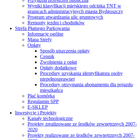
Przyjazna przestrzeń publiczna
Wyniki klasyfikacji miejskiego odcinka TNT w
granicach administracyjnych miasta Bydgoszczy
Program utwardzania ulic gruntowych
Remonty jezdni i chodników
Strefa Płatnego Parkowania
Informacje ogólne
Mapa Strefy
Opłaty
Sposób uiszczenia opłaty
Cennik
Zwolnienia z opłat
Opłaty dodatkowe
Procedury uzyskania identyfikatora osoby
niepełnosprawnej
Procedury otrzymania abonamentu dla pojazdu
mieszkańca
Płać komórką
Regulamin SPP
E-SKLEP
Inwestycje i Projekty
Kanały technologiczne
Projekty zrealizowane ze środków zewnętrznych 2007-
2020
Projekty realizowane ze środków zewnętrznych 2007-