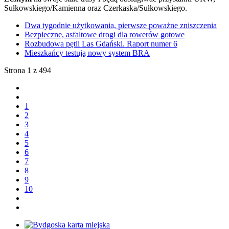
Sułkowskiego/Kamienna oraz Czerkaska/Sułkowskiego.
Dwa tygodnie użytkowania, pierwsze poważne zniszczenia
Bezpieczne, asfaltowe drogi dla rowerów gotowe
Rozbudowa pętli Las Gdański. Raport numer 6
Mieszkańcy testują nowy system BRA
Strona 1 z 494
1
2
3
4
5
6
7
8
9
10