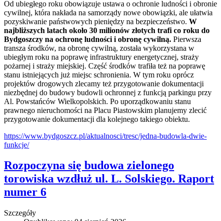
Od ubiegłego roku obowiązuje ustawa o ochronie ludności i obronie
cywilnej, która nakłada na samorządy nowe obowiązki, ale ułatwia
pozyskiwanie państwowych pieniędzy na bezpieczeństwo.
W
najbliższych latach około 30 milionów złotych trafi co roku do
Bydgoszczy na ochronę ludności i obronę cywilną.
Pierwsza
transza środków, na obronę cywilną, została wykorzystana w
ubiegłym roku na poprawę infrastruktury energetycznej, straży
pożarnej i straży miejskiej. Część środków trafiła też na poprawę
stanu istniejących już miejsc schronienia. W tym roku oprócz
projektów drogowych zlecamy też przygotowanie dokumentacji
niezbędnej do budowy budowli ochronnej z funkcją parkingu przy
Al. Powstańców Wielkopolskich. Po uporządkowaniu stanu
prawnego nieruchomości na Placu Piastowskim planujemy zlecić
przygotowanie dokumentacji dla kolejnego takiego obiektu.
https://www.bydgoszcz.pl/aktualnosci/tresc/jedna-budowla-dwie-
funkcje/
Rozpoczyna się budowa zielonego
torowiska wzdłuż ul. L. Solskiego. Raport
numer 6
Szczegóły