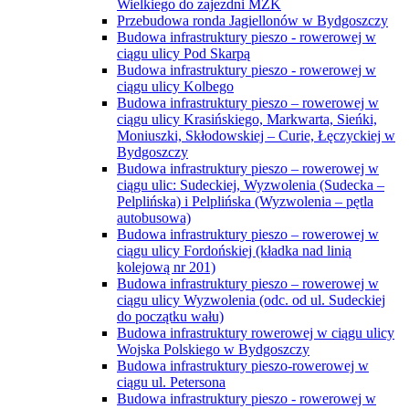
Wielkiego do zajezdni MZK
Przebudowa ronda Jagiellonów w Bydgoszczy
Budowa infrastruktury pieszo - rowerowej w
ciągu ulicy Pod Skarpą
Budowa infrastruktury pieszo - rowerowej w
ciągu ulicy Kolbego
Budowa infrastruktury pieszo – rowerowej w
ciągu ulicy Krasińskiego, Markwarta, Sieńki,
Moniuszki, Skłodowskiej – Curie, Łęczyckiej w
Bydgoszczy
Budowa infrastruktury pieszo – rowerowej w
ciągu ulic: Sudeckiej, Wyzwolenia (Sudecka –
Pelplińska) i Pelplińska (Wyzwolenia – pętla
autobusowa)
Budowa infrastruktury pieszo – rowerowej w
ciągu ulicy Fordońskiej (kładka nad linią
kolejową nr 201)
Budowa infrastruktury pieszo – rowerowej w
ciągu ulicy Wyzwolenia (odc. od ul. Sudeckiej
do początku wału)
Budowa infrastruktury rowerowej w ciągu ulicy
Wojska Polskiego w Bydgoszczy
Budowa infrastruktury pieszo-rowerowej w
ciągu ul. Petersona
Budowa infrastruktury pieszo - rowerowej w