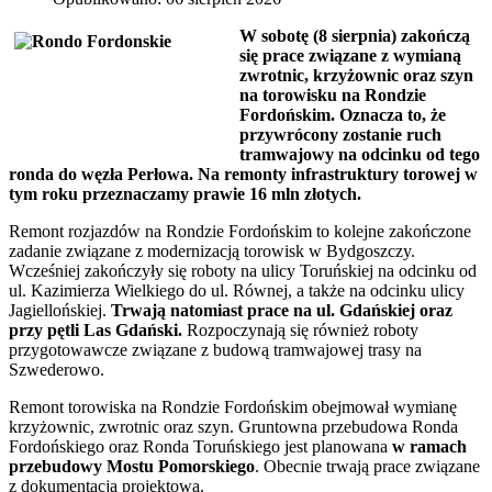
W sobotę (8 sierpnia) zakończą
się prace związane z wymianą
zwrotnic, krzyżownic oraz szyn
na torowisku na Rondzie
Fordońskim. Oznacza to, że
przywrócony zostanie ruch
tramwajowy na odcinku od tego
ronda do węzła Perłowa. Na remonty infrastruktury torowej w
tym roku przeznaczamy prawie 16 mln złotych.
Remont rozjazdów na Rondzie Fordońskim to kolejne zakończone
zadanie związane z modernizacją torowisk w Bydgoszczy.
Wcześniej zakończyły się roboty na ulicy Toruńskiej na odcinku od
ul. Kazimierza Wielkiego do ul. Równej, a także na odcinku ulicy
Jagiellońskiej.
Trwają natomiast prace na ul. Gdańskiej oraz
przy pętli Las Gdański.
Rozpoczynają się również roboty
przygotowawcze związane z budową tramwajowej trasy na
Szwederowo.
Remont torowiska na Rondzie Fordońskim obejmował wymianę
krzyżownic, zwrotnic oraz szyn. Gruntowna przebudowa Ronda
Fordońskiego oraz Ronda Toruńskiego jest planowana
w ramach
przebudowy Mostu Pomorskiego
. Obecnie trwają prace związane
z dokumentacją projektową.