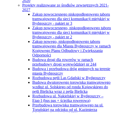
2020
Projekty realizowane ze środków zewnętrznych 2021-
2027
Zakup nowoczesnego niskopodłogowego taboru
tramwajowego dla sieci komunikacji miejskiej w
Bydgoszczy - pakiet nr 3
Zakup nowoczesnego, niskopodłogowego taboru
tramwajowego dla sieci komunikacji miejskiej w
Bydgoszczy - pakiet nr 2
Zakup nowego, niskopodłogowego taboru
tramwajowego dla Miasta Bydgoszczy w ramach
Krajowego Planu Odbudowy i Zwiększania
Odporności
Budowa drogi dla rowerów w ramach
przebudowy drogi wojewódzkiej nr 244
Budowa i przebudowa dróg gminnych na terenie
miasta Bydgoszczy
Rozbudowa pętli Las Gdański w Bydgoszczy
Budowa dwutorowego torowiska tramwajowego
wzdłuż ul. Solskiego od ronda Kujawskiego do
pętli Bielicka wraz z pętlą Bielicka
Rozbudowa ul. Nakielskiej w Bydgoszczy –
Etap I (bus pas + ścieżka rowerowa)
Przebudowa torowiska tramwajowego na ul.
Toruńskiej na odcinku od ul. Kazimierza