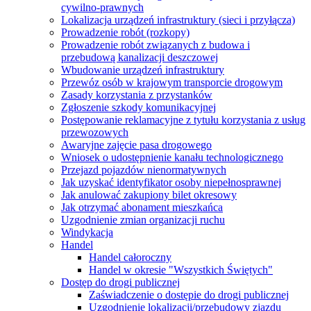
cywilno-prawnych
Lokalizacja urządzeń infrastruktury (sieci i przyłącza)
Prowadzenie robót (rozkopy)
Prowadzenie robót związanych z budowa i
przebudową kanalizacji deszczowej
Wbudowanie urządzeń infrastruktury
Przewóz osób w krajowym transporcie drogowym
Zasady korzystania z przystanków
Zgłoszenie szkody komunikacyjnej
Postępowanie reklamacyjne z tytułu korzystania z usług
przewozowych
Awaryjne zajęcie pasa drogowego
Wniosek o udostępnienie kanału technologicznego
Przejazd pojazdów nienormatywnych
Jak uzyskać identyfikator osoby niepełnosprawnej
Jak anulować zakupiony bilet okresowy
Jak otrzymać abonament mieszkańca
Uzgodnienie zmian organizacji ruchu
Windykacja
Handel
Handel całoroczny
Handel w okresie "Wszystkich Świętych"
Dostęp do drogi publicznej
Zaświadczenie o dostępie do drogi publicznej
Uzgodnienie lokalizacji/przebudowy zjazdu