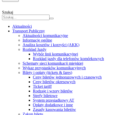
Szukaj
Aktualności
Transport Publiczny
Aktualności komunikacyjne
Informacje ogólne
Analiza kosztów i korzyści (AKK)
Rozkład Jazdy
Wybór linii komunikacyjnej
Rozkład jazdy dla telefonów komórkowych
Schematy sieci komunikacji miejskiej
Wykaz przystanków komunikacyjnych
Bilety i opłaty (tickets & fares)
Ceny biletów jednorazowych i czasowych
Ceny biletów okresowych
Ticket tariff
Rodzaje i wzory biletów
Strefy biletowe
System przesiadkowy AT
Opłaty dodatkowe i inne
Zasady kasowania biletów
Zakup biletu