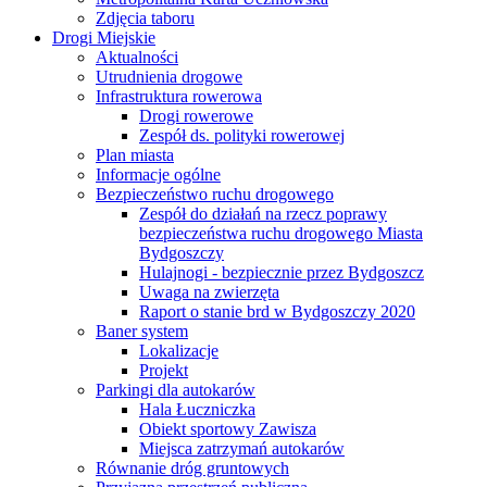
Zdjęcia taboru
Drogi Miejskie
Aktualności
Utrudnienia drogowe
Infrastruktura rowerowa
Drogi rowerowe
Zespół ds. polityki rowerowej
Plan miasta
Informacje ogólne
Bezpieczeństwo ruchu drogowego
Zespół do działań na rzecz poprawy
bezpieczeństwa ruchu drogowego Miasta
Bydgoszczy
Hulajnogi - bezpiecznie przez Bydgoszcz
Uwaga na zwierzęta
Raport o stanie brd w Bydgoszczy 2020
Baner system
Lokalizacje
Projekt
Parkingi dla autokarów
Hala Łuczniczka
Obiekt sportowy Zawisza
Miejsca zatrzymań autokarów
Równanie dróg gruntowych