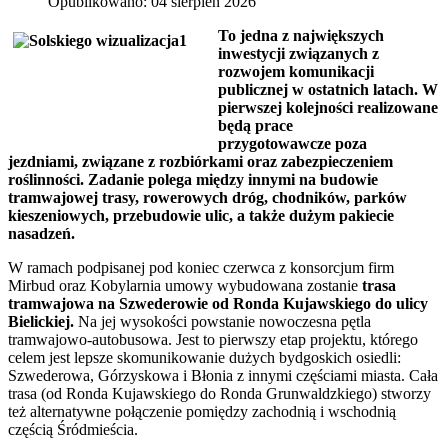
Opublikowano: 04 sierpień 2026
To jedna z największych
inwestycji związanych z
rozwojem komunikacji
publicznej w ostatnich latach. W
pierwszej kolejności realizowane
będą prace
przygotowawcze poza
jezdniami, związane z rozbiórkami oraz zabezpieczeniem
roślinności. Zadanie polega między innymi na budowie
tramwajowej trasy, rowerowych dróg, chodników, parków
kieszeniowych, przebudowie ulic, a także dużym pakiecie
nasadzeń.
W ramach podpisanej pod koniec czerwca z konsorcjum firm
Mirbud oraz Kobylarnia umowy wybudowana zostanie
trasa
tramwajowa na Szwederowie od Ronda Kujawskiego do ulicy
Bielickiej.
Na jej wysokości powstanie nowoczesna pętla
tramwajowo-autobusowa. Jest to pierwszy etap projektu, którego
celem jest lepsze skomunikowanie dużych bydgoskich osiedli:
Szwederowa, Górzyskowa i Błonia z innymi częściami miasta. Cała
trasa (od Ronda Kujawskiego do Ronda Grunwaldzkiego) stworzy
też alternatywne połączenie pomiędzy zachodnią i wschodnią
częścią Śródmieścia.