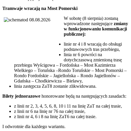
Tramwaje wracają na Most Pomorski
W sobotę (8 sierpnia) zostaną
wprowadzone następujące
zmiany
w funkcjonowaniu komunikacji
publicznej:
linie nr 4 i 8 wracają do obsługi
podstawowych tras przebiegu,
linia nr 6 powróci na
dotychczasową zmienioną trasę
przebiegu Wyścigowa – Fordońska – Most Kazimierza
Wielkiego – Toruńska –Rondo Toruńskie – Most Pomorski –
Rondo Fordońskie – Jagiellońska – Rondo Jagiellonów –
Gdańska – Chodkiewicza – Bielawy,
linia zastępcza ZaT8 zostanie zlikwidowana.
Bilety jednorazowe
honorowane będą na następujących zasadach:
z linii nr 2, 3, 4, 5, 6, 8, 10 i 11 na linię ZaT na całej trasie,
z linii nr 6 na linię nr 76 na całej trasie,
z linii nr 4, 6 i 8 na linię ZaT6 na całej trasie.
I odwrotnie dla każdego wariantu.