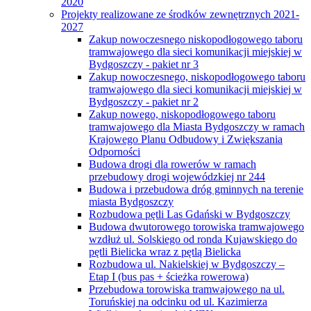
2020
Projekty realizowane ze środków zewnętrznych 2021-
2027
Zakup nowoczesnego niskopodłogowego taboru
tramwajowego dla sieci komunikacji miejskiej w
Bydgoszczy - pakiet nr 3
Zakup nowoczesnego, niskopodłogowego taboru
tramwajowego dla sieci komunikacji miejskiej w
Bydgoszczy - pakiet nr 2
Zakup nowego, niskopodłogowego taboru
tramwajowego dla Miasta Bydgoszczy w ramach
Krajowego Planu Odbudowy i Zwiększania
Odporności
Budowa drogi dla rowerów w ramach
przebudowy drogi wojewódzkiej nr 244
Budowa i przebudowa dróg gminnych na terenie
miasta Bydgoszczy
Rozbudowa pętli Las Gdański w Bydgoszczy
Budowa dwutorowego torowiska tramwajowego
wzdłuż ul. Solskiego od ronda Kujawskiego do
pętli Bielicka wraz z pętlą Bielicka
Rozbudowa ul. Nakielskiej w Bydgoszczy –
Etap I (bus pas + ścieżka rowerowa)
Przebudowa torowiska tramwajowego na ul.
Toruńskiej na odcinku od ul. Kazimierza