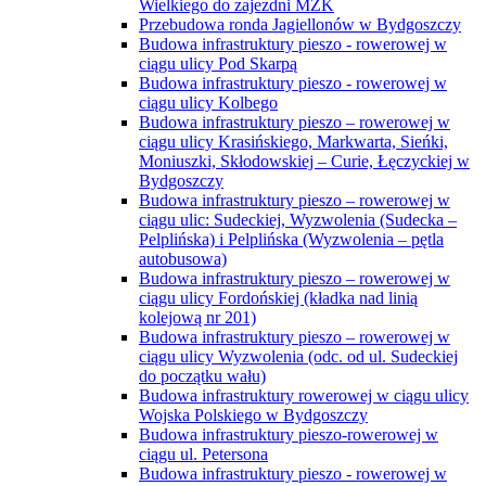
Wielkiego do zajezdni MZK
Przebudowa ronda Jagiellonów w Bydgoszczy
Budowa infrastruktury pieszo - rowerowej w
ciągu ulicy Pod Skarpą
Budowa infrastruktury pieszo - rowerowej w
ciągu ulicy Kolbego
Budowa infrastruktury pieszo – rowerowej w
ciągu ulicy Krasińskiego, Markwarta, Sieńki,
Moniuszki, Skłodowskiej – Curie, Łęczyckiej w
Bydgoszczy
Budowa infrastruktury pieszo – rowerowej w
ciągu ulic: Sudeckiej, Wyzwolenia (Sudecka –
Pelplińska) i Pelplińska (Wyzwolenia – pętla
autobusowa)
Budowa infrastruktury pieszo – rowerowej w
ciągu ulicy Fordońskiej (kładka nad linią
kolejową nr 201)
Budowa infrastruktury pieszo – rowerowej w
ciągu ulicy Wyzwolenia (odc. od ul. Sudeckiej
do początku wału)
Budowa infrastruktury rowerowej w ciągu ulicy
Wojska Polskiego w Bydgoszczy
Budowa infrastruktury pieszo-rowerowej w
ciągu ul. Petersona
Budowa infrastruktury pieszo - rowerowej w