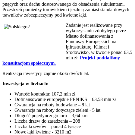
pnących oraz dachu dostosowanego do obsadzenia sukulentami.
Przestrzeń pomiędzy torowiskiem i jezdnią zamiast standardowych
trawników zabezpieczymy pod kwietne łąki.
Zadanie jest realizowane przy
wykorzystaniu zdobytego przez
Miasto dofinansowania z
Funduszy Europejskich na
Infrastrukturę, Klimat i
Środowisko, w kwocie ponad 63,5
mln zł.
Projekt poddaliśmy
konsultacjom społecznym.
Realizacja inwestycji zajmie około dwóch lat.
Inwestycja w liczbach:
Wartość kontraktu: 107,2 mln zł
Dofinansowanie europejskie FENIKS – 63,58 mln zł
Gwarancja na roboty budowlane – 8 lat
Gwarancja na roboty dotyczące zieleni - 5 lat
Długość pojedynczego toru – 3,64 km
Liczba drzew do zasadzenia – 208
Liczba krzewów – ponad 4 tysiące
Nowe łąki kwietne - 3210 m2