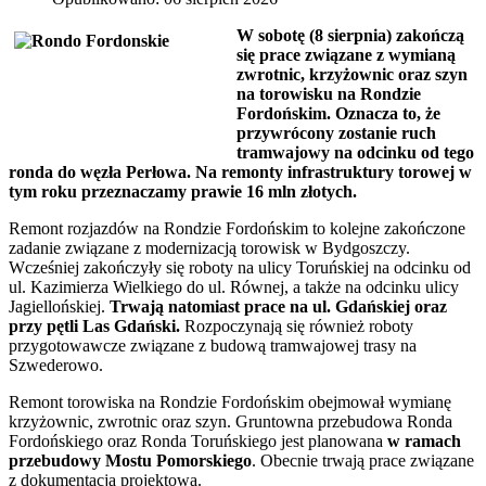
W sobotę (8 sierpnia) zakończą
się prace związane z wymianą
zwrotnic, krzyżownic oraz szyn
na torowisku na Rondzie
Fordońskim. Oznacza to, że
przywrócony zostanie ruch
tramwajowy na odcinku od tego
ronda do węzła Perłowa. Na remonty infrastruktury torowej w
tym roku przeznaczamy prawie 16 mln złotych.
Remont rozjazdów na Rondzie Fordońskim to kolejne zakończone
zadanie związane z modernizacją torowisk w Bydgoszczy.
Wcześniej zakończyły się roboty na ulicy Toruńskiej na odcinku od
ul. Kazimierza Wielkiego do ul. Równej, a także na odcinku ulicy
Jagiellońskiej.
Trwają natomiast prace na ul. Gdańskiej oraz
przy pętli Las Gdański.
Rozpoczynają się również roboty
przygotowawcze związane z budową tramwajowej trasy na
Szwederowo.
Remont torowiska na Rondzie Fordońskim obejmował wymianę
krzyżownic, zwrotnic oraz szyn. Gruntowna przebudowa Ronda
Fordońskiego oraz Ronda Toruńskiego jest planowana
w ramach
przebudowy Mostu Pomorskiego
. Obecnie trwają prace związane
z dokumentacją projektową.