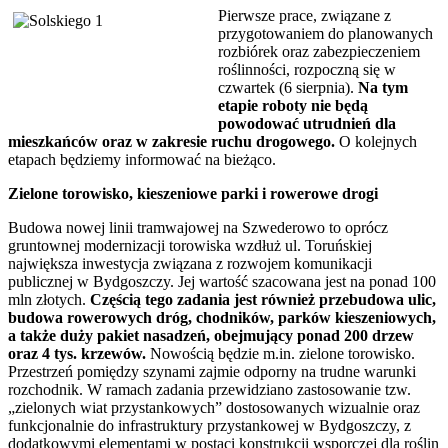
Pierwsze prace, związane z
przygotowaniem do planowanych
rozbiórek oraz zabezpieczeniem
roślinności, rozpoczną się w
czwartek (6 sierpnia).
Na tym
etapie roboty nie będą
powodować utrudnień dla
mieszkańców oraz w zakresie ruchu drogowego.
O kolejnych
etapach będziemy informować na bieżąco.
Zielone torowisko, kieszeniowe parki i rowerowe drogi
Budowa nowej linii tramwajowej na Szwederowo to oprócz
gruntownej modernizacji torowiska wzdłuż ul. Toruńskiej
największa inwestycja związana z rozwojem komunikacji
publicznej w Bydgoszczy. Jej wartość szacowana jest na ponad 100
mln złotych.
Częścią tego zadania jest również przebudowa ulic,
budowa rowerowych dróg, chodników, parków kieszeniowych,
a także duży pakiet nasadzeń, obejmujący ponad 200 drzew
oraz 4 tys. krzewów.
Nowością będzie m.in. zielone torowisko.
Przestrzeń pomiędzy szynami zajmie odporny na trudne warunki
rozchodnik. W ramach zadania przewidziano zastosowanie tzw.
„zielonych wiat przystankowych” dostosowanych wizualnie oraz
funkcjonalnie do infrastruktury przystankowej w Bydgoszczy, z
dodatkowymi elementami w postaci konstrukcji wsporczej dla roślin