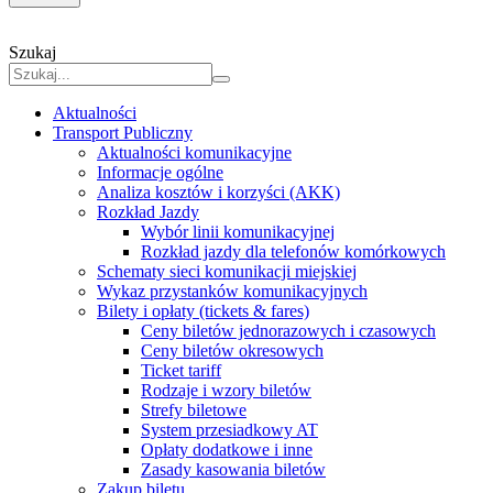
Szukaj
Aktualności
Transport Publiczny
Aktualności komunikacyjne
Informacje ogólne
Analiza kosztów i korzyści (AKK)
Rozkład Jazdy
Wybór linii komunikacyjnej
Rozkład jazdy dla telefonów komórkowych
Schematy sieci komunikacji miejskiej
Wykaz przystanków komunikacyjnych
Bilety i opłaty (tickets & fares)
Ceny biletów jednorazowych i czasowych
Ceny biletów okresowych
Ticket tariff
Rodzaje i wzory biletów
Strefy biletowe
System przesiadkowy AT
Opłaty dodatkowe i inne
Zasady kasowania biletów
Zakup biletu