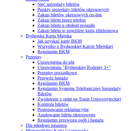
Sieć sprzedaży biletów
Punkty sprzedaży biletów okresowych
Zakup biletów okresowych on-line
Zakup biletu przez telefon
Zakup biletu u obsługi pojazdu
Zakup biletu w pojeździe kartą zbliżeniową
Bydgoska Karta Miejska
Jak uzyskać kartę BKM
Wszystko o Bydgoskiej Karcie Miejskiej
Regulamin BKM
Przepisy
Uprawnienia do ulg
Uprawnienia "Bydgoskiej Rodziny 3+"
Przepisy porządkowe
Przewóz bagażu
Regulamin BKM
Regulamin Systemu Telefonicznej Sprzedaży
Biletów
Zwolnienie z opłat na Trasie Uniwersyteckiej
Kontrola biletów
Postępowanie reklamacyjne
Anulowanie biletu okresowego
Regulamin przewozu osób i bagażu
Dla młodego pasażera
Metropolitalna Karta Uczniowska