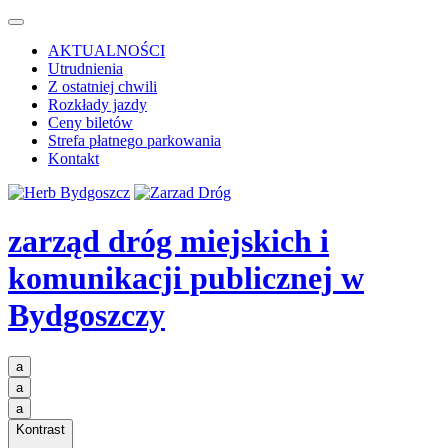
AKTUALNOŚCI
Utrudnienia
Z ostatniej chwili
Rozkłady jazdy
Ceny biletów
Strefa płatnego parkowania
Kontakt
zarząd dróg miejskich i
komunikacji publicznej
w
Bydgoszczy
a
a
a
Kontrast