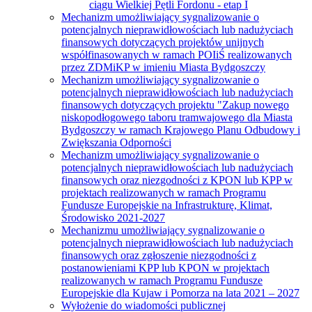
ciągu Wielkiej Pętli Fordonu - etap I
Mechanizm umożliwiający sygnalizowanie o
potencjalnych nieprawidłowościach lub nadużyciach
finansowych dotyczących projektów unijnych
współfinasowanych w ramach POIiŚ realizowanych
przez ZDMiKP w imieniu Miasta Bydgoszczy
Mechanizm umożliwiający sygnalizowanie o
potencjalnych nieprawidłowościach lub nadużyciach
finansowych dotyczących projektu "Zakup nowego
niskopodłogowego taboru tramwajowego dla Miasta
Bydgoszczy w ramach Krajowego Planu Odbudowy i
Zwiększania Odporności
Mechanizm umożliwiający sygnalizowanie o
potencjalnych nieprawidłowościach lub nadużyciach
finansowych oraz niezgodności z KPON lub KPP w
projektach realizowanych w ramach Programu
Fundusze Europejskie na Infrastrukturę, Klimat,
Środowisko 2021-2027
Mechanizmu umożliwiający sygnalizowanie o
potencjalnych nieprawidłowościach lub nadużyciach
finansowych oraz zgłoszenie niezgodności z
postanowieniami KPP lub KPON w projektach
realizowanych w ramach Programu Fundusze
Europejskie dla Kujaw i Pomorza na lata 2021 – 2027
Wyłożenie do wiadomości publicznej