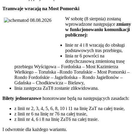
Tramwaje wracają na Most Pomorski
W sobotę (8 sierpnia) zostaną
wprowadzone następujące
zmiany
w funkcjonowaniu komunikacji
publicznej:
linie nr 4 i 8 wracają do obsługi
podstawowych tras przebiegu,
linia nr 6 powróci na
dotychczasową zmienioną trasę
przebiegu Wyścigowa – Fordońska – Most Kazimierza
Wielkiego – Toruńska –Rondo Toruńskie – Most Pomorski –
Rondo Fordońskie – Jagiellońska – Rondo Jagiellonów –
Gdańska – Chodkiewicza – Bielawy,
linia zastępcza ZaT8 zostanie zlikwidowana.
Bilety jednorazowe
honorowane będą na następujących zasadach:
z linii nr 2, 3, 4, 5, 6, 8, 10 i 11 na linię ZaT na całej trasie,
z linii nr 6 na linię nr 76 na całej trasie,
z linii nr 4, 6 i 8 na linię ZaT6 na całej trasie.
I odwrotnie dla każdego wariantu.