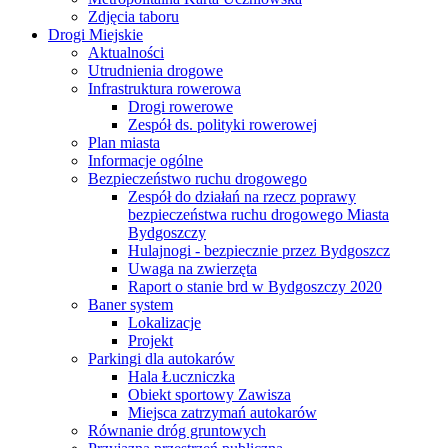
Zdjęcia taboru
Drogi Miejskie
Aktualności
Utrudnienia drogowe
Infrastruktura rowerowa
Drogi rowerowe
Zespół ds. polityki rowerowej
Plan miasta
Informacje ogólne
Bezpieczeństwo ruchu drogowego
Zespół do działań na rzecz poprawy
bezpieczeństwa ruchu drogowego Miasta
Bydgoszczy
Hulajnogi - bezpiecznie przez Bydgoszcz
Uwaga na zwierzęta
Raport o stanie brd w Bydgoszczy 2020
Baner system
Lokalizacje
Projekt
Parkingi dla autokarów
Hala Łuczniczka
Obiekt sportowy Zawisza
Miejsca zatrzymań autokarów
Równanie dróg gruntowych