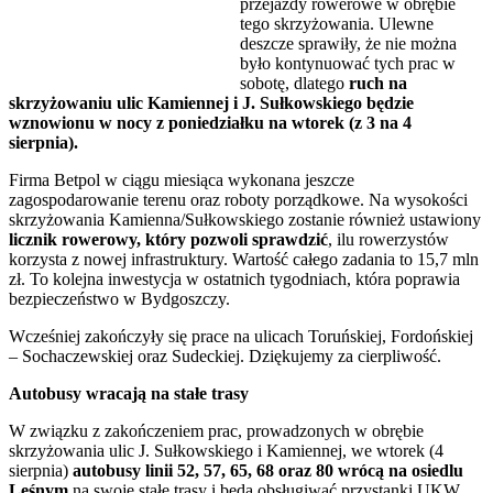
przejazdy rowerowe w obrębie
tego skrzyżowania. Ulewne
deszcze sprawiły, że nie można
było kontynuować tych prac w
sobotę, dlatego
ruch na
skrzyżowaniu ulic Kamiennej i J. Sułkowskiego będzie
wznowionu w nocy z poniedziałku na wtorek (z 3 na 4
sierpnia).
Firma Betpol w ciągu miesiąca wykonana jeszcze
zagospodarowanie terenu oraz roboty porządkowe. Na wysokości
skrzyżowania Kamienna/Sułkowskiego zostanie również ustawiony
licznik rowerowy, który pozwoli sprawdzić
, ilu rowerzystów
korzysta z nowej infrastruktury. Wartość całego zadania to 15,7 mln
zł. To kolejna inwestycja w ostatnich tygodniach, która poprawia
bezpieczeństwo w Bydgoszczy.
Wcześniej zakończyły się prace na ulicach Toruńskiej, Fordońskiej
– Sochaczewskiej oraz Sudeckiej. Dziękujemy za cierpliwość.
Autobusy wracają na stałe trasy
W związku z zakończeniem prac, prowadzonych w obrębie
skrzyżowania ulic J. Sułkowskiego i Kamiennej, we wtorek (4
sierpnia)
autobusy linii 52, 57, 65, 68 oraz 80 wrócą na osiedlu
Leśnym
na swoje stałe trasy i będą obsługiwać przystanki UKW,