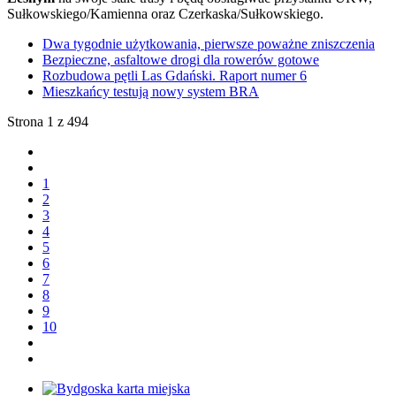
Sułkowskiego/Kamienna oraz Czerkaska/Sułkowskiego.
Dwa tygodnie użytkowania, pierwsze poważne zniszczenia
Bezpieczne, asfaltowe drogi dla rowerów gotowe
Rozbudowa pętli Las Gdański. Raport numer 6
Mieszkańcy testują nowy system BRA
Strona 1 z 494
1
2
3
4
5
6
7
8
9
10