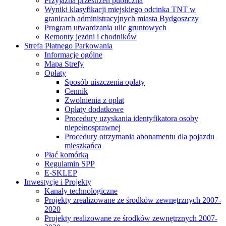
Przyjazna przestrzeń publiczna
Wyniki klasyfikacji miejskiego odcinka TNT w
granicach administracyjnych miasta Bydgoszczy
Program utwardzania ulic gruntowych
Remonty jezdni i chodników
Strefa Płatnego Parkowania
Informacje ogólne
Mapa Strefy
Opłaty
Sposób uiszczenia opłaty
Cennik
Zwolnienia z opłat
Opłaty dodatkowe
Procedury uzyskania identyfikatora osoby
niepełnosprawnej
Procedury otrzymania abonamentu dla pojazdu
mieszkańca
Płać komórką
Regulamin SPP
E-SKLEP
Inwestycje i Projekty
Kanały technologiczne
Projekty zrealizowane ze środków zewnętrznych 2007-
2020
Projekty realizowane ze środków zewnętrznych 2007-