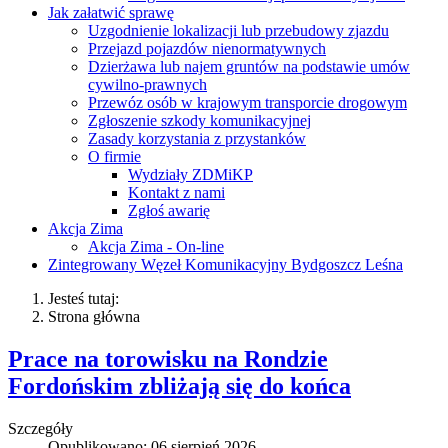
Jak załatwić sprawę
Uzgodnienie lokalizacji lub przebudowy zjazdu
Przejazd pojazdów nienormatywnych
Dzierżawa lub najem gruntów na podstawie umów
cywilno-prawnych
Przewóz osób w krajowym transporcie drogowym
Zgłoszenie szkody komunikacyjnej
Zasady korzystania z przystanków
O firmie
Wydziały ZDMiKP
Kontakt z nami
Zgłoś awarię
Akcja Zima
Akcja Zima - On-line
Zintegrowany Węzeł Komunikacyjny Bydgoszcz Leśna
Jesteś tutaj:
Strona główna
Prace na torowisku na Rondzie
Fordońskim zbliżają się do końca
Szczegóły
Opublikowano: 06 sierpień 2026