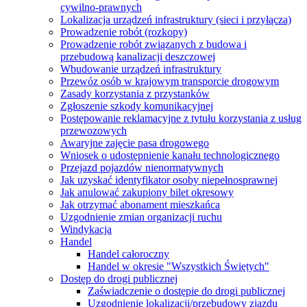
cywilno-prawnych
Lokalizacja urządzeń infrastruktury (sieci i przyłącza)
Prowadzenie robót (rozkopy)
Prowadzenie robót związanych z budowa i
przebudową kanalizacji deszczowej
Wbudowanie urządzeń infrastruktury
Przewóz osób w krajowym transporcie drogowym
Zasady korzystania z przystanków
Zgłoszenie szkody komunikacyjnej
Postępowanie reklamacyjne z tytułu korzystania z usług
przewozowych
Awaryjne zajęcie pasa drogowego
Wniosek o udostępnienie kanału technologicznego
Przejazd pojazdów nienormatywnych
Jak uzyskać identyfikator osoby niepełnosprawnej
Jak anulować zakupiony bilet okresowy
Jak otrzymać abonament mieszkańca
Uzgodnienie zmian organizacji ruchu
Windykacja
Handel
Handel całoroczny
Handel w okresie "Wszystkich Świętych"
Dostęp do drogi publicznej
Zaświadczenie o dostępie do drogi publicznej
Uzgodnienie lokalizacji/przebudowy zjazdu