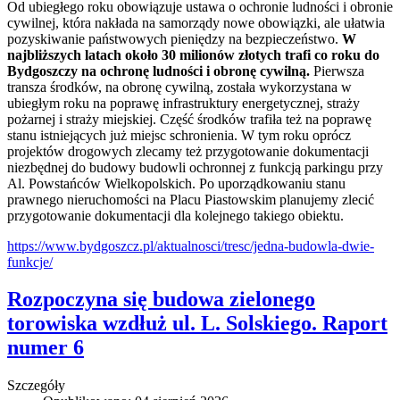
Od ubiegłego roku obowiązuje ustawa o ochronie ludności i obronie
cywilnej, która nakłada na samorządy nowe obowiązki, ale ułatwia
pozyskiwanie państwowych pieniędzy na bezpieczeństwo.
W
najbliższych latach około 30 milionów złotych trafi co roku do
Bydgoszczy na ochronę ludności i obronę cywilną.
Pierwsza
transza środków, na obronę cywilną, została wykorzystana w
ubiegłym roku na poprawę infrastruktury energetycznej, straży
pożarnej i straży miejskiej. Część środków trafiła też na poprawę
stanu istniejących już miejsc schronienia. W tym roku oprócz
projektów drogowych zlecamy też przygotowanie dokumentacji
niezbędnej do budowy budowli ochronnej z funkcją parkingu przy
Al. Powstańców Wielkopolskich. Po uporządkowaniu stanu
prawnego nieruchomości na Placu Piastowskim planujemy zlecić
przygotowanie dokumentacji dla kolejnego takiego obiektu.
https://www.bydgoszcz.pl/aktualnosci/tresc/jedna-budowla-dwie-
funkcje/
Rozpoczyna się budowa zielonego
torowiska wzdłuż ul. L. Solskiego. Raport
numer 6
Szczegóły