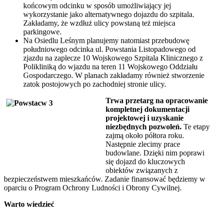
końcowym odcinku w sposób umożliwiający jej
wykorzystanie jako alternatywnego dojazdu do szpitala.
Zakładamy, że wzdłuż ulicy powstaną też miejsca
parkingowe.
Na Osiedlu Leśnym planujemy natomiast przebudowę
południowego odcinka ul. Powstania Listopadowego od
zjazdu na zaplecze 10 Wojskowego Szpitala Klinicznego z
Polikliniką do wjazdu na teren 11 Wojskowego Oddziału
Gospodarczego. W planach zakładamy również stworzenie
zatok postojowych po zachodniej stronie ulicy.
Trwa przetarg na opracowanie
kompletnej dokumentacji
projektowej i uzyskanie
niezbędnych pozwoleń.
Te etapy
zajmą około półtora roku.
Następnie zlecimy prace
budowlane. Dzięki nim poprawi
się dojazd do kluczowych
obiektów związanych z
bezpieczeństwem mieszkańców. Zadanie finansować będziemy w
oparciu o Program Ochrony Ludności i Obrony Cywilnej.
Warto wiedzieć