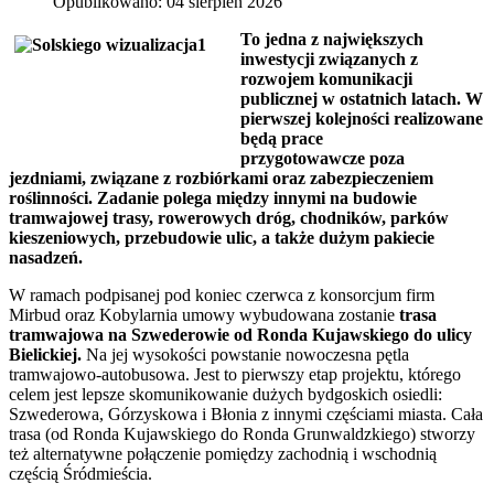
Opublikowano: 04 sierpień 2026
To jedna z największych
inwestycji związanych z
rozwojem komunikacji
publicznej w ostatnich latach. W
pierwszej kolejności realizowane
będą prace
przygotowawcze poza
jezdniami, związane z rozbiórkami oraz zabezpieczeniem
roślinności. Zadanie polega między innymi na budowie
tramwajowej trasy, rowerowych dróg, chodników, parków
kieszeniowych, przebudowie ulic, a także dużym pakiecie
nasadzeń.
W ramach podpisanej pod koniec czerwca z konsorcjum firm
Mirbud oraz Kobylarnia umowy wybudowana zostanie
trasa
tramwajowa na Szwederowie od Ronda Kujawskiego do ulicy
Bielickiej.
Na jej wysokości powstanie nowoczesna pętla
tramwajowo-autobusowa. Jest to pierwszy etap projektu, którego
celem jest lepsze skomunikowanie dużych bydgoskich osiedli:
Szwederowa, Górzyskowa i Błonia z innymi częściami miasta. Cała
trasa (od Ronda Kujawskiego do Ronda Grunwaldzkiego) stworzy
też alternatywne połączenie pomiędzy zachodnią i wschodnią
częścią Śródmieścia.