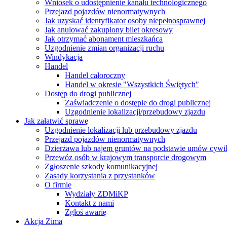
Wniosek o udostępnienie kanału technologicznego
Przejazd pojazdów nienormatywnych
Jak uzyskać identyfikator osoby niepełnosprawnej
Jak anulować zakupiony bilet okresowy
Jak otrzymać abonament mieszkańca
Uzgodnienie zmian organizacji ruchu
Windykacja
Handel
Handel całoroczny
Handel w okresie "Wszystkich Świętych"
Dostęp do drogi publicznej
Zaświadczenie o dostępie do drogi publicznej
Uzgodnienie lokalizacji/przebudowy zjazdu
Jak załatwić sprawę
Uzgodnienie lokalizacji lub przebudowy zjazdu
Przejazd pojazdów nienormatywnych
Dzierżawa lub najem gruntów na podstawie umów cywi
Przewóz osób w krajowym transporcie drogowym
Zgłoszenie szkody komunikacyjnej
Zasady korzystania z przystanków
O firmie
Wydziały ZDMiKP
Kontakt z nami
Zgłoś awarię
Akcja Zima