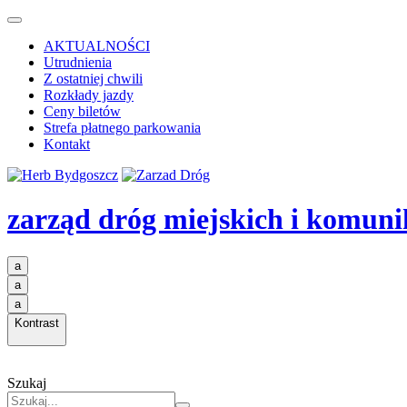
AKTUALNOŚCI
Utrudnienia
Z ostatniej chwili
Rozkłady jazdy
Ceny biletów
Strefa płatnego parkowania
Kontakt
zarząd dróg miejskich i komuni
a
a
a
Kontrast
Szukaj