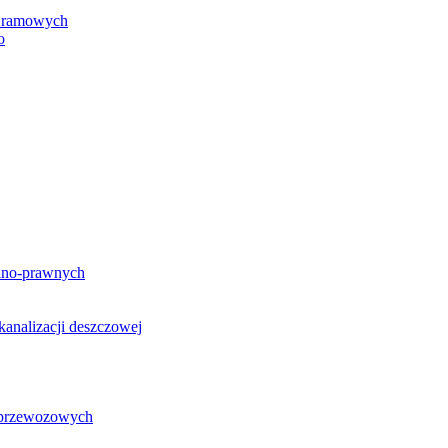
h ramowych
o
lno-prawnych
analizacji deszczowej
g przewozowych