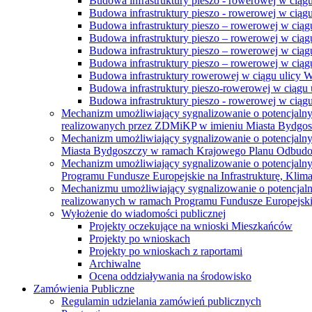
Budowa infrastruktury pieszo - rowerowej w ciąg
Budowa infrastruktury pieszo - rowerowej w ciąg
Budowa infrastruktury pieszo – rowerowej w ciąg
Budowa infrastruktury pieszo – rowerowej w ciągu
Budowa infrastruktury pieszo – rowerowej w ciągu
Budowa infrastruktury pieszo – rowerowej w ciągu
Budowa infrastruktury rowerowej w ciągu ulicy 
Budowa infrastruktury pieszo-rowerowej w ciągu u
Budowa infrastruktury pieszo - rowerowej w ciągu 
Mechanizm umożliwiający sygnalizowanie o potencjaln
realizowanych przez ZDMiKP w imieniu Miasta Bydgo
Mechanizm umożliwiający sygnalizowanie o potencjaln
Miasta Bydgoszczy w ramach Krajowego Planu Odbudo
Mechanizm umożliwiający sygnalizowanie o potencjaln
Programu Fundusze Europejskie na Infrastrukturę, Klim
Mechanizmu umożliwiający sygnalizowanie o potencjaln
realizowanych w ramach Programu Fundusze Europejskie
Wyłożenie do wiadomości publicznej
Projekty oczekujące na wnioski Mieszkańców
Projekty po wnioskach
Projekty po wnioskach z raportami
Archiwalne
Ocena oddziaływania na środowisko
Zamówienia Publiczne
Regulamin udzielania zamówień publicznych