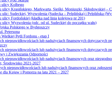
u ulicy Pod Skarpą
u ulicy Kolbego
u ulicy Krasińskiego, Markwarta, Sieńki, Moniuszki, Skłodowskiej – 
 ulic: Sudeckiej, Wyzwolenia (Sudecka – Pelplińska) i Pelplińska (W
 ulicy Fordońskiej (kładka nad linią kolejową nr 201)
 ulicy Wyzwolenia (odc. od ul. Sudeckiej do początku wału)
Wojska Polskiego w Bydgoszczy
l. Petersona
Wielkiej Pętli Fordonu - etap I
ych nieprawidłowościach lub nadużyciach finansowych dotyczących p
szczy
ych nieprawidłowościach lub nadużyciach finansowych dotyczących 
wy i Zwiększania Odporności
ych nieprawidłowościach lub nadużyciach finansowych oraz niezgodn
at, Środowisko 2021-2027
ych nieprawidłowościach lub nadużyciach finansowych oraz zgłosze
 dla Kujaw i Pomorza na lata 2021 – 2027