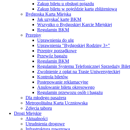
Zakup biletu u obsługi pojazdu
Zakup biletu w pojeździe kartą zbliżeniową
Bydgoska Karta Miejska
Jak uzyskać kartę BKM
Wszystko o Bydgoskiej Karcie Miejskiej
Regulamin BKM
Przepisy
Uprawnienia do ulg
Uprawnienia "Bydgoskiej Rodziny 3+"
Przepisy porządkowe
Przewóz bagażu
Regulamin BKM
Regulamin Systemu Telefonicznej Sprzedaży Bile
Zwolnienie z opłat na Trasie Uniwersyteckiej
Kontrola biletów
Postępowanie reklamacyjne
Anulowanie biletu okresowego
Regulamin przewozu osób i bagażu
Dla młodego pasażera
Metropolitalna Karta Uczniowska
Zdjęcia taboru
Drogi Miejskie
Aktualności
Utrudnienia drogowe
Infrastruktura rowerowa