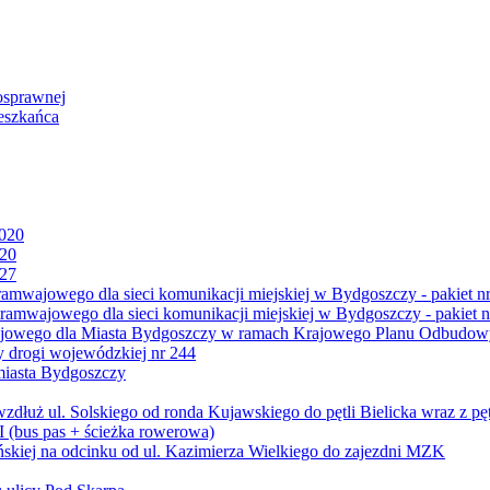
osprawnej
eszkańca
2020
020
027
mwajowego dla sieci komunikacji miejskiej w Bydgoszczy - pakiet nr
amwajowego dla sieci komunikacji miejskiej w Bydgoszczy - pakiet n
jowego dla Miasta Bydgoszczy w ramach Krajowego Planu Odbudowy
 drogi wojewódzkiej nr 244
miasta Bydgoszczy
ż ul. Solskiego od ronda Kujawskiego do pętli Bielicka wraz z pęt
 (bus pas + ścieżka rowerowa)
skiej na odcinku od ul. Kazimierza Wielkiego do zajezdni MZK