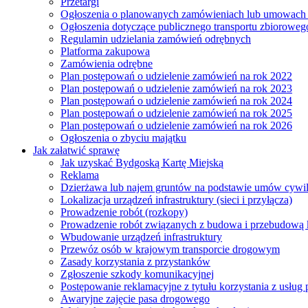
Przetargi
Ogłoszenia o planowanych zamówieniach lub umowac
Ogłoszenia dotyczące publicznego transportu zbioroweg
Regulamin udzielania zamówień odrębnych
Platforma zakupowa
Zamówienia odrębne
Plan postępowań o udzielenie zamówień na rok 2022
Plan postępowań o udzielenie zamówień na rok 2023
Plan postępowań o udzielenie zamówień na rok 2024
Plan postępowań o udzielenie zamówień na rok 2025
Plan postępowań o udzielenie zamówień na rok 2026
Ogłoszenia o zbyciu majątku
Jak załatwić sprawę
Jak uzyskać Bydgoską Kartę Miejską
Reklama
Dzierżawa lub najem gruntów na podstawie umów cywi
Lokalizacja urządzeń infrastruktury (sieci i przyłącza)
Prowadzenie robót (rozkopy)
Prowadzenie robót związanych z budowa i przebudową k
Wbudowanie urządzeń infrastruktury
Przewóz osób w krajowym transporcie drogowym
Zasady korzystania z przystanków
Zgłoszenie szkody komunikacyjnej
Postępowanie reklamacyjne z tytułu korzystania z usłu
Awaryjne zajęcie pasa drogowego