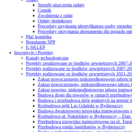
Sposób uiszczenia opłaty
Cennik
Zwolnienia z opłat
Opłaty dodatkowe
Procedury uzyskania identyfikatora osoby niepełn
Procedury otrzymania abonamentu dla pojazdu mi
Płać komórką
Regulamin SPP
E-SKLEP
Inwestycje i Projekty
Kanały technologiczne
Projekty zrealizowane ze środków zewnętrznych 2007-
Projekty realizowane ze środków zewnętrznych 2007-2
Projekty realizowane ze środków zewnętrznych 2021-2
Zakup nowoczesnego niskopodłogowego taboru tra
Zakup nowoczesnego, niskopodłogowego taboru tr
Zakup nowego, niskopodłogowego taboru tramwa
Budowa drogi dla rowerów w ramach przebudowy
Budowa i przebudowa dróg gminnych na terenie 
Rozbudowa pętli Las Gdański w Bydgoszczy
Budowa dwutorowego torowiska tramwajowego wzdłu
Rozbudowa ul. Nakielskiej w Bydgoszczy – Etap I
Przebudowa torowiska tramwajowego na ul. Toruń
Przebudowa ronda Jagiellonów w Bydgoszczy