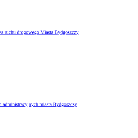
twa ruchu drogowego Miasta Bydgoszczy
h administracyjnych miasta Bydgoszczy