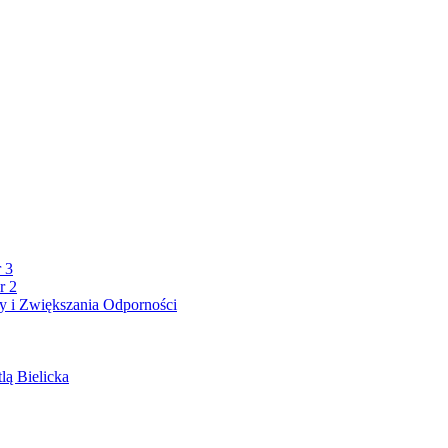
 3
r 2
 i Zwiększania Odporności
lą Bielicka