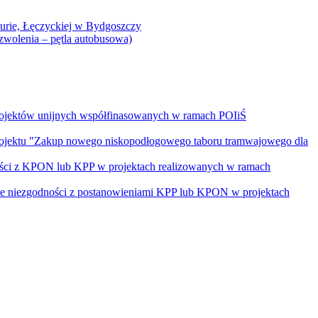
Curie, Łęczyckiej w Bydgoszczy
yzwolenia – pętla autobusowa)
rojektów unijnych współfinasowanych w ramach POIiŚ
projektu "Zakup nowego niskopodłogowego taboru tramwajowego dla
ości z KPON lub KPP w projektach realizowanych w ramach
nie niezgodności z postanowieniami KPP lub KPON w projektach