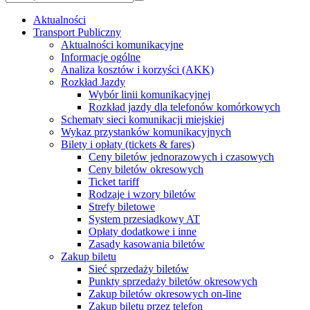
Aktualności
Transport Publiczny
Aktualności komunikacyjne
Informacje ogólne
Analiza kosztów i korzyści (AKK)
Rozkład Jazdy
Wybór linii komunikacyjnej
Rozkład jazdy dla telefonów komórkowych
Schematy sieci komunikacji miejskiej
Wykaz przystanków komunikacyjnych
Bilety i opłaty (tickets & fares)
Ceny biletów jednorazowych i czasowych
Ceny biletów okresowych
Ticket tariff
Rodzaje i wzory biletów
Strefy biletowe
System przesiadkowy AT
Opłaty dodatkowe i inne
Zasady kasowania biletów
Zakup biletu
Sieć sprzedaży biletów
Punkty sprzedaży biletów okresowych
Zakup biletów okresowych on-line
Zakup biletu przez telefon