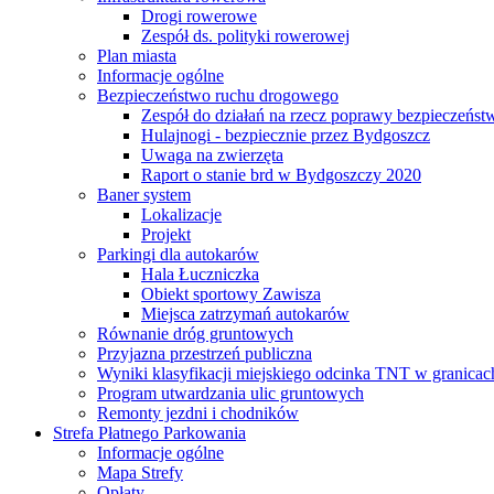
Drogi rowerowe
Zespół ds. polityki rowerowej
Plan miasta
Informacje ogólne
Bezpieczeństwo ruchu drogowego
Zespół do działań na rzecz poprawy bezpieczeńs
Hulajnogi - bezpiecznie przez Bydgoszcz
Uwaga na zwierzęta
Raport o stanie brd w Bydgoszczy 2020
Baner system
Lokalizacje
Projekt
Parkingi dla autokarów
Hala Łuczniczka
Obiekt sportowy Zawisza
Miejsca zatrzymań autokarów
Równanie dróg gruntowych
Przyjazna przestrzeń publiczna
Wyniki klasyfikacji miejskiego odcinka TNT w granicac
Program utwardzania ulic gruntowych
Remonty jezdni i chodników
Strefa Płatnego Parkowania
Informacje ogólne
Mapa Strefy
Opłaty