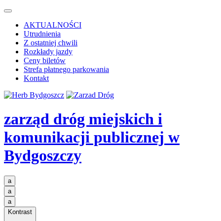
AKTUALNOŚCI
Utrudnienia
Z ostatniej chwili
Rozkłady jazdy
Ceny biletów
Strefa płatnego parkowania
Kontakt
zarząd dróg miejskich i
komunikacji publicznej
w
Bydgoszczy
a
a
a
Kontrast