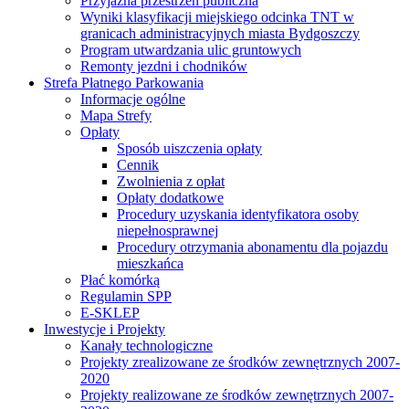
Przyjazna przestrzeń publiczna
Wyniki klasyfikacji miejskiego odcinka TNT w
granicach administracyjnych miasta Bydgoszczy
Program utwardzania ulic gruntowych
Remonty jezdni i chodników
Strefa Płatnego Parkowania
Informacje ogólne
Mapa Strefy
Opłaty
Sposób uiszczenia opłaty
Cennik
Zwolnienia z opłat
Opłaty dodatkowe
Procedury uzyskania identyfikatora osoby
niepełnosprawnej
Procedury otrzymania abonamentu dla pojazdu
mieszkańca
Płać komórką
Regulamin SPP
E-SKLEP
Inwestycje i Projekty
Kanały technologiczne
Projekty zrealizowane ze środków zewnętrznych 2007-
2020
Projekty realizowane ze środków zewnętrznych 2007-