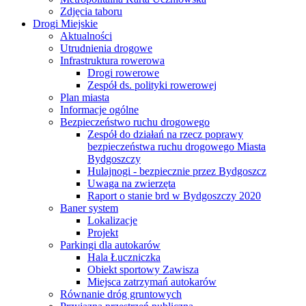
Zdjęcia taboru
Drogi Miejskie
Aktualności
Utrudnienia drogowe
Infrastruktura rowerowa
Drogi rowerowe
Zespół ds. polityki rowerowej
Plan miasta
Informacje ogólne
Bezpieczeństwo ruchu drogowego
Zespół do działań na rzecz poprawy
bezpieczeństwa ruchu drogowego Miasta
Bydgoszczy
Hulajnogi - bezpiecznie przez Bydgoszcz
Uwaga na zwierzęta
Raport o stanie brd w Bydgoszczy 2020
Baner system
Lokalizacje
Projekt
Parkingi dla autokarów
Hala Łuczniczka
Obiekt sportowy Zawisza
Miejsca zatrzymań autokarów
Równanie dróg gruntowych