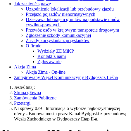
Jak załatwić sprawę
Uzgodnienie lokalizacji lub przebudowy zjazdu
Przejazd pojazdów nienormatywnych
Dzierżawa lub najem gruntów na podstawie umów
cywilno-prawnych
Przewóz osób w krajowym transporcie drogowym
Zgłoszenie szkody komunikacyjnej
Zasady korzystania z przystanków
O firmie
Wydziały ZDMiKP
Kontakt z nami
Zgłoś awarię
Akcja Zima
Akcja Zima - On-line
Zintegrowany Węzeł Komunikacyjny Bydgoszcz Leśna
Jesteś tutaj:
Strona główna
Zamówienia Publiczne
Przetargi
Nr sprawy 039 - Informacja o wyborze najkorzystniejszej
oferty - Budowa mostu przez Kanał Bydgoski z przebudową
Węzła Zachodniego w Bydgoszczy Etap II-a.