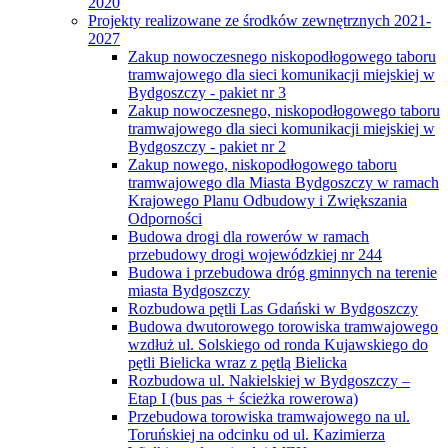
2020
Projekty realizowane ze środków zewnętrznych 2021-
2027
Zakup nowoczesnego niskopodłogowego taboru
tramwajowego dla sieci komunikacji miejskiej w
Bydgoszczy - pakiet nr 3
Zakup nowoczesnego, niskopodłogowego taboru
tramwajowego dla sieci komunikacji miejskiej w
Bydgoszczy - pakiet nr 2
Zakup nowego, niskopodłogowego taboru
tramwajowego dla Miasta Bydgoszczy w ramach
Krajowego Planu Odbudowy i Zwiększania
Odporności
Budowa drogi dla rowerów w ramach
przebudowy drogi wojewódzkiej nr 244
Budowa i przebudowa dróg gminnych na terenie
miasta Bydgoszczy
Rozbudowa pętli Las Gdański w Bydgoszczy
Budowa dwutorowego torowiska tramwajowego
wzdłuż ul. Solskiego od ronda Kujawskiego do
pętli Bielicka wraz z pętlą Bielicka
Rozbudowa ul. Nakielskiej w Bydgoszczy –
Etap I (bus pas + ścieżka rowerowa)
Przebudowa torowiska tramwajowego na ul.
Toruńskiej na odcinku od ul. Kazimierza