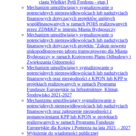
ciągu Wielkiej Pętli Fordonu - etap I
Mechanizm umożliwiający sygnalizowanie o
potencjalnych nieprawidłowościach lub nadużyciach
finansowych dotyczących projektów unijnych
współfinasowanych w ramach POIiŚ realizowanych
przez ZDMiKP w imieniu Miasta Bydgoszczy
Mechanizm umożliwiający sygnalizowanie o
potencjalnych nieprawidłowościach lub nadużyciach
finansowych dotyczących projektu "Zakup nowego
niskopodłogowego taboru tramwajowego dla Miasta
Bydgoszczy w ramach Krajowego Planu Odbudowy i
Zwiększania Odporności
Mechanizm umożliwiający sygnalizowanie o
potencjalnych nieprawidłowościach lub nadużyciach
finansowych oraz niezgodności z KPON lub KPP w
projektach realizowanych w ramach Programu
Fundusze Europejskie na Infrastrukturę, Klimat,
Środowisko 2021-2027
Mechanizmu umożliwiający sygnalizowanie o
potencjalnych nieprawidłowościach lub nadużyciach
finansowych oraz zgłoszenie niezgodności z
postanowieniami KPP lub KPON w projektach
realizowanych w ramach Programu Fundusze
Europejskie dla Kujaw i Pomorza na lata 2021 – 2027
Wyłożenie do wiadomości publicznej