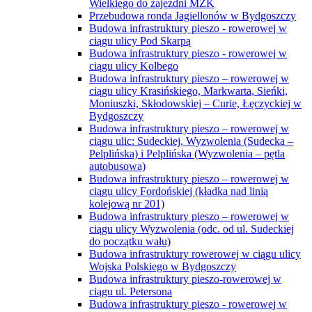
Wielkiego do zajezdni MZK
Przebudowa ronda Jagiellonów w Bydgoszczy
Budowa infrastruktury pieszo - rowerowej w
ciągu ulicy Pod Skarpą
Budowa infrastruktury pieszo - rowerowej w
ciągu ulicy Kolbego
Budowa infrastruktury pieszo – rowerowej w
ciągu ulicy Krasińskiego, Markwarta, Sieńki,
Moniuszki, Skłodowskiej – Curie, Łęczyckiej w
Bydgoszczy
Budowa infrastruktury pieszo – rowerowej w
ciągu ulic: Sudeckiej, Wyzwolenia (Sudecka –
Pelplińska) i Pelplińska (Wyzwolenia – pętla
autobusowa)
Budowa infrastruktury pieszo – rowerowej w
ciągu ulicy Fordońskiej (kładka nad linią
kolejową nr 201)
Budowa infrastruktury pieszo – rowerowej w
ciągu ulicy Wyzwolenia (odc. od ul. Sudeckiej
do początku wału)
Budowa infrastruktury rowerowej w ciągu ulicy
Wojska Polskiego w Bydgoszczy
Budowa infrastruktury pieszo-rowerowej w
ciągu ul. Petersona
Budowa infrastruktury pieszo - rowerowej w