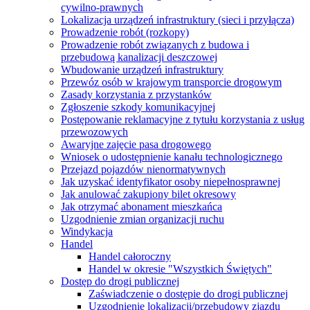
cywilno-prawnych
Lokalizacja urządzeń infrastruktury (sieci i przyłącza)
Prowadzenie robót (rozkopy)
Prowadzenie robót związanych z budowa i
przebudową kanalizacji deszczowej
Wbudowanie urządzeń infrastruktury
Przewóz osób w krajowym transporcie drogowym
Zasady korzystania z przystanków
Zgłoszenie szkody komunikacyjnej
Postępowanie reklamacyjne z tytułu korzystania z usług
przewozowych
Awaryjne zajęcie pasa drogowego
Wniosek o udostępnienie kanału technologicznego
Przejazd pojazdów nienormatywnych
Jak uzyskać identyfikator osoby niepełnosprawnej
Jak anulować zakupiony bilet okresowy
Jak otrzymać abonament mieszkańca
Uzgodnienie zmian organizacji ruchu
Windykacja
Handel
Handel całoroczny
Handel w okresie "Wszystkich Świętych"
Dostęp do drogi publicznej
Zaświadczenie o dostępie do drogi publicznej
Uzgodnienie lokalizacji/przebudowy zjazdu