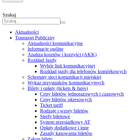
Szukaj
Aktualności
Transport Publiczny
Aktualności komunikacyjne
Informacje ogólne
Analiza kosztów i korzyści (AKK)
Rozkład Jazdy
Wybór linii komunikacyjnej
Rozkład jazdy dla telefonów komórkowych
Schematy sieci komunikacji miejskiej
Wykaz przystanków komunikacyjnych
Bilety i opłaty (tickets & fares)
Ceny biletów jednorazowych i czasowych
Ceny biletów okresowych
Ticket tariff
Rodzaje i wzory biletów
Strefy biletowe
System przesiadkowy AT
Opłaty dodatkowe i inne
Zasady kasowania biletów
Zakup biletu