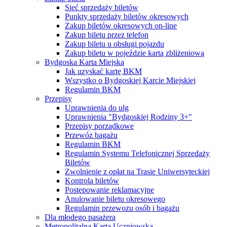
Sieć sprzedaży biletów
Punkty sprzedaży biletów okresowych
Zakup biletów okresowych on-line
Zakup biletu przez telefon
Zakup biletu u obsługi pojazdu
Zakup biletu w pojeździe kartą zbliżeniową
Bydgoska Karta Miejska
Jak uzyskać kartę BKM
Wszystko o Bydgoskiej Karcie Miejskiej
Regulamin BKM
Przepisy
Uprawnienia do ulg
Uprawnienia "Bydgoskiej Rodziny 3+"
Przepisy porządkowe
Przewóz bagażu
Regulamin BKM
Regulamin Systemu Telefonicznej Sprzedaży
Biletów
Zwolnienie z opłat na Trasie Uniwersyteckiej
Kontrola biletów
Postępowanie reklamacyjne
Anulowanie biletu okresowego
Regulamin przewozu osób i bagażu
Dla młodego pasażera
Metropolitalna Karta Uczniowska