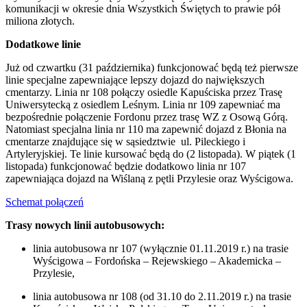
komunikacji w okresie dnia Wszystkich Świętych to prawie pół
miliona złotych.
Dodatkowe linie
Już od czwartku (31 października) funkcjonować będą też pierwsze
linie specjalne zapewniające lepszy dojazd do największych
cmentarzy. Linia nr 108 połączy osiedle Kapuściska przez Trasę
Uniwersytecką z osiedlem Leśnym. Linia nr 109 zapewniać ma
bezpośrednie połączenie Fordonu przez trasę WZ z Osową Górą.
Natomiast specjalna linia nr 110 ma zapewnić dojazd z Błonia na
cmentarze znajdujące się w sąsiedztwie ul. Pileckiego i
Artyleryjskiej. Te linie kursować będą do (2 listopada). W piątek (1
listopada) funkcjonować będzie dodatkowo linia nr 107
zapewniająca dojazd na Wiślaną z pętli Przylesie oraz Wyścigowa.
Schemat połączeń
Trasy nowych linii autobusowych:
linia autobusowa nr 107 (wyłącznie 01.11.2019 r.) na trasie
Wyścigowa – Fordońska – Rejewskiego – Akademicka –
Przylesie,
linia autobusowa nr 108 (od 31.10 do 2.11.2019 r.) na trasie