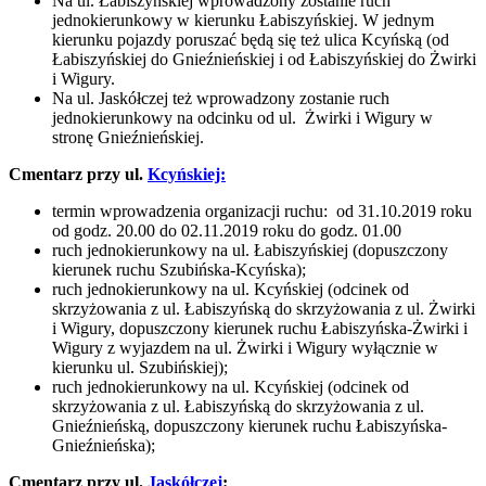
Na ul. Łabiszyńskiej wprowadzony zostanie ruch
jednokierunkowy w kierunku Łabiszyńskiej. W jednym
kierunku pojazdy poruszać będą się też ulica Kcyńską (od
Łabiszyńskiej do Gnieźnieńskiej i od Łabiszyńskiej do Żwirki
i Wigury.
Na ul. Jaskółczej też wprowadzony zostanie ruch
jednokierunkowy na odcinku od ul. Żwirki i Wigury w
stronę Gnieźnieńskiej.
Cmentarz przy ul.
Kcyńskiej:
termin wprowadzenia organizacji ruchu:
od 31.10.2019 roku
od godz. 20.00 do 02.11.2019 roku do godz. 01.00
ruch jednokierunkowy na ul. Łabiszyńskiej (dopuszczony
kierunek ruchu Szubińska-Kcyńska);
ruch jednokierunkowy na ul. Kcyńskiej (odcinek od
skrzyżowania z ul. Łabiszyńską do skrzyżowania z ul. Żwirki
i Wigury, dopuszczony kierunek ruchu Łabiszyńska-Żwirki i
Wigury z wyjazdem na ul. Żwirki i Wigury wyłącznie w
kierunku ul. Szubińskiej);
ruch jednokierunkowy na ul. Kcyńskiej (odcinek od
skrzyżowania z ul. Łabiszyńską do skrzyżowania z ul.
Gnieźnieńską, dopuszczony kierunek ruchu Łabiszyńska-
Gnieźnieńska);
Cmentarz przy ul.
Jaskółczej
: