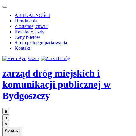
AKTUALNOŚCI
Utrudnienia
Z ostatniej chwili
Rozkłady jazdy
Ceny biletów
Strefa płatnego parkowania
Kontakt
zarząd dróg miejskich i
komunikacji publicznej
w
Bydgoszczy
a
a
a
Kontrast