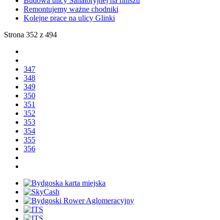
Budowa ulicy Sanatoryjnej na finiszu
Remontujemy ważne chodniki
Kolejne prace na ulicy Glinki
Strona 352 z 494
347
348
349
350
351
352
353
354
355
356