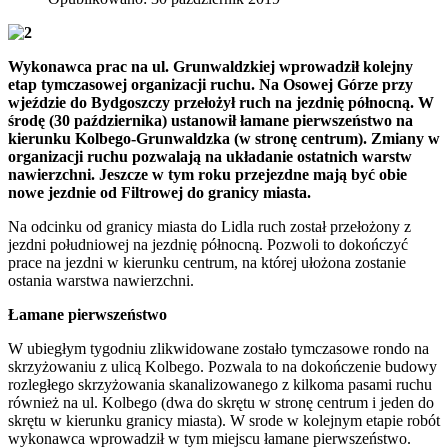
Wykonawca prac na ul. Grunwaldzkiej wprowadził kolejny
etap tymczasowej organizacji ruchu. Na Osowej Górze przy
wjeździe do Bydgoszczy przełożył ruch na jezdnię północną. W
środę (30 października) ustanowił łamane pierwszeństwo na
kierunku Kolbego-Grunwaldzka (w stronę centrum). Zmiany w
organizacji ruchu pozwalają na układanie ostatnich warstw
nawierzchni. Jeszcze w tym roku przejezdne mają być obie
nowe jezdnie od Filtrowej do granicy miasta.
Na odcinku od granicy miasta do Lidla ruch został przełożony z
jezdni południowej na jezdnię północną. Pozwoli to dokończyć
prace na jezdni w kierunku centrum, na której ułożona zostanie
ostania warstwa nawierzchni.
Łamane pierwszeństwo
W ubiegłym tygodniu zlikwidowane zostało tymczasowe rondo na
skrzyżowaniu z ulicą Kolbego. Pozwala to na dokończenie budowy
rozległego skrzyżowania skanalizowanego z kilkoma pasami ruchu
również na ul. Kolbego (dwa do skrętu w stronę centrum i jeden do
skrętu w kierunku granicy miasta). W srode w kolejnym etapie robót
wykonawca wprowadził w tym miejscu łamane pierwszeństwo.