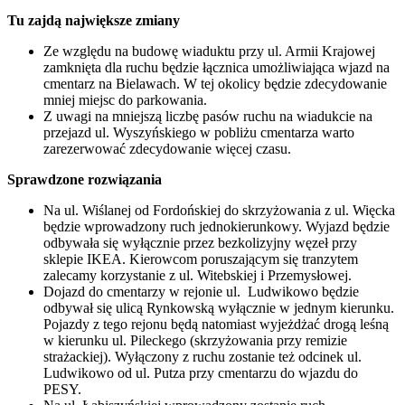
Tu zajdą największe zmiany
Ze względu na budowę wiaduktu przy ul. Armii Krajowej
zamknięta dla ruchu będzie łącznica umożliwiająca wjazd na
cmentarz na Bielawach. W tej okolicy będzie zdecydowanie
mniej miejsc do parkowania.
Z uwagi na mniejszą liczbę pasów ruchu na wiadukcie na
przejazd ul. Wyszyńskiego w pobliżu cmentarza warto
zarezerwować zdecydowanie więcej czasu.
Sprawdzone rozwiązania
Na ul. Wiślanej od Fordońskiej do skrzyżowania z ul. Więcka
będzie wprowadzony ruch jednokierunkowy. Wyjazd będzie
odbywała się wyłącznie przez bezkolizyjny węzeł przy
sklepie IKEA. Kierowcom poruszającym się tranzytem
zalecamy korzystanie z ul. Witebskiej i Przemysłowej.
Dojazd do cmentarzy w rejonie ul. Ludwikowo będzie
odbywał się ulicą Rynkowską wyłącznie w jednym kierunku.
Pojazdy z tego rejonu będą natomiast wyjeżdżać drogą leśną
w kierunku ul. Pileckego (skrzyżowania przy remizie
strażackiej). Wyłączony z ruchu zostanie też odcinek ul.
Ludwikowo od ul. Putza przy cmentarzu do wjazdu do
PESY.