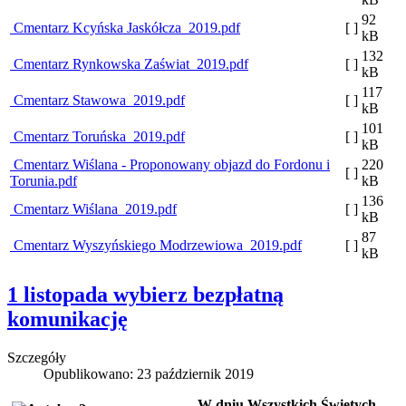
92
Cmentarz Kcyńska Jaskółcza_2019.pdf
[ ]
kB
132
Cmentarz Rynkowska Zaświat_2019.pdf
[ ]
kB
117
Cmentarz Stawowa_2019.pdf
[ ]
kB
101
Cmentarz Toruńska_2019.pdf
[ ]
kB
Cmentarz Wiślana - Proponowany objazd do Fordonu i
220
[ ]
Torunia.pdf
kB
136
Cmentarz Wiślana_2019.pdf
[ ]
kB
87
Cmentarz Wyszyńskiego Modrzewiowa_2019.pdf
[ ]
kB
1 listopada wybierz bezpłatną
komunikację
Szczegóły
Opublikowano: 23 październik 2019
W dniu Wszystkich Świętych