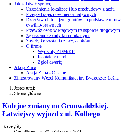
Jak załatwić sprawę
Uzgodnienie lokalizacji lub przebudowy zjazdu
Przejazd pojazdów nienormatywnych
Dzierżawa lub najem gruntów na podstawie umów
cywilno-prawnych
Przewóz osób w krajowym transporcie drogowym
Zgłoszenie szkody komunikacyjnej
Zasady korzystania z przystanków
O firmie
Wydziały ZDMiKP
Kontakt z nami
Zgłoś awarię
Akcja Zima
Akcja Zima - On-line
Zintegrowany Węzeł Komunikacyjny Bydgoszcz Leśna
Jesteś tutaj:
Strona główna
Kolejne zmiany na Grunwaldzkiej.
Łatwiejszy wyjazd z ul. Kolbego
Szczegóły
Opublikowano: 30 październik 2019