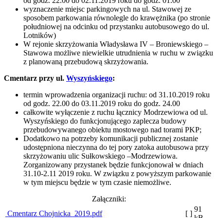
od godz. 22.00 do 02.11.2019 roku do godz. 01.00
wyznaczenie miejsc parkingowych na ul. Stawowej ze
sposobem parkowania równolegle do krawężnika (po stronie
południowej na odcinku od przystanku autobusowego do ul.
Lotników)
W rejonie skrzyżowania Władysława IV – Broniewskiego –
Stawowa możliwe niewielkie utrudnienia w ruchu w związku
z planowaną przebudową skrzyżowania.
Cmentarz przy ul.
Wyszyńskiego
:
termin wprowadzenia organizacji ruchu: od 31.10.2019 roku
od godz. 22.00 do 03.11.2019 roku do godz. 24.00
całkowite wyłączenie z ruchu łącznicy Modrzewiowa od ul.
Wyszyńskiego do funkcjonującego zaplecza budowy
przebudowywanego obiektu mostowego nad torami PKP;
Dodatkowo na potrzeby komunikacji publicznej zostanie
udostępniona nieczynna do tej pory zatoka autobusowa przy
skrzyżowaniu ulic Sułkowskiego –Modrzewiowa.
Zorganizowany przystanek będzie funkcjonował w dniach
31.10-2.11 2019 roku. W związku z powyższym parkowanie
w tym miejscu będzie w tym czasie niemożliwe.
Załączniki:
91
Cmentarz Chojnicka_2019.pdf
[ ]
kB