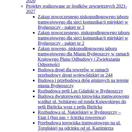
2020
Projekty realizowane ze środków zewnętrznych 2021-
2027
Zakup nowoczesnego niskopodłogowego taboru
tramwajowego dla sieci komunikacji miejskiej w
Bydgoszczy - pakiet nr 3
Zakup nowoczesnego, niskopodłogowego taboru
tramwajowego dla sieci komunikacji miejskiej w
Bydgoszczy - pakiet nr 2
Zakup nowego, niskopodłogowego taboru
tramwajowego dla Miasta Bydgoszczy w ramach
Krajowego Planu Odbudowy i Zwiększania
Odporności
Budowa drogi dla rowerów w ramach
przebudowy drogi wojewódzkiej nr 244
Budowa i przebudowa dróg gminnych na terenie
miasta Bydgoszczy
Rozbudowa pętli Las Gdański w Bydgoszczy
Budowa dwutorowego torowiska tramwajowego
wzdłuż ul. Solskiego od ronda Kujawskiego do
pętli Bielicka wraz z pętlą Bielicka
Rozbudowa ul. Nakielskiej w Bydgoszczy –
Etap I (bus pas + ścieżka rowerowa)
Przebudowa torowiska tramwajowego na ul.
Toruńskiej na odcinku od ul. Kazimierza