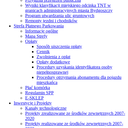
Przyjazna przestrzeń publiczna
Wyniki klasyfikacji miejskiego odcinka TNT w
granicach administracyjnych miasta Bydgoszczy
Program utwardzania ulic gruntowych
Remonty jezdni i chodników
Strefa Płatnego Parkowania
Informacje ogólne
Mapa Strefy
Opłaty
Sposób uiszczenia opłaty
Cennik
Zwolnienia z opłat
Opłaty dodatkowe
Procedury uzyskania identyfikatora osoby
niepełnosprawnej
Procedury otrzymania abonamentu dla pojazdu
mieszkańca
Płać komórką
Regulamin SPP
E-SKLEP
Inwestycje i Projekty
Kanały technologiczne
Projekty zrealizowane ze środków zewnętrznych 2007-
2020
Projekty realizowane ze środków zewnętrznych 2007-