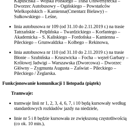
Kapuściska – Wojska Polskiego – Trasa Uniwersytecka –
Dworzec Autobusowy – Ogińskiego – Powstańców
Wielkopolskich – Kamienna(Cmentarz Bielawy) –
Sułkowskiego – Leśne,
linia autobusowa nr 109 (od 31.10 do 2.11.2019 r.) na trasie
Tatrzańskie – Pelplińska – Twardzickiego – Korfantego –
Akademicka – S. Kaliskiego – Fordońska – Kamienna –
Pileckiego – Grunwaldzka – Kolbego – Rekinowa,
linia autobusowa nr 110 (od 31.10 do 2.11.2019 r.) na trasie
Błonie – Szubińska – Kruszwicka – Focha – węzeł Garbary –
Królowej Jadwigi – Warszawska (Dworcowa) – Dworzec
Główny – Zygmunta Augusta – Zaświat – Pileckiego –
Pileckiego / Żeglarska.
Funkcjonowanie komunikacji 1 listopada (piątek)
Tramwaje:
tramwaje linii nr 1, 2, 3, 4, 6, 7, i 10 będą kursowały według
standardowych rozkładów jazdy na niedziele,
linie nr 5 i 8 będzie kursowała ze zwiększoną częstotliwością
(co ok. 10 min.),