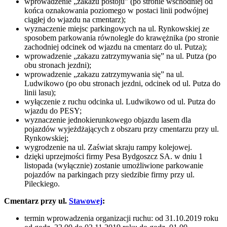
wprowadzenie „zakazu postoju” (po stronie wschodniej od
końca oznakowania poziomego w postaci linii podwójnej
ciągłej do wjazdu na cmentarz);
wyznaczenie miejsc parkingowych na ul. Rynkowskiej ze
sposobem parkowania równolegle do krawężnika (po stronie
zachodniej odcinek od wjazdu na cmentarz do ul. Putza);
wprowadzenie „zakazu zatrzymywania się” na ul. Putza (po
obu stronach jezdni);
wprowadzenie „zakazu zatrzymywania się” na ul.
Ludwikowo (po obu stronach jezdni, odcinek od ul. Putza do
linii lasu);
wyłączenie z ruchu odcinka ul. Ludwikowo od ul. Putza do
wjazdu do PESY;
wyznaczenie jednokierunkowego objazdu lasem dla
pojazdów wyjeżdżających z obszaru przy cmentarzu przy ul.
Rynkowskiej;
wygrodzenie na ul. Zaświat skraju rampy kolejowej.
dzięki uprzejmości firmy Pesa Bydgoszcz SA. w dniu 1
listopada (wyłącznie) zostanie umożliwione parkowanie
pojazdów na parkingach przy siedzibie firmy przy ul.
Pileckiego.
Cmentarz przy ul.
Stawowej
:
termin wprowadzenia organizacji ruchu: od 31.10.2019 roku