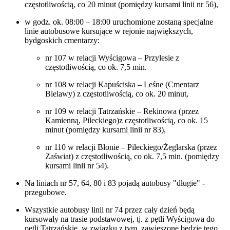
częstotliwością, co 20 minut (pomiędzy kursami linii nr 56),
w godz. ok. 08:00 – 18:00 uruchomione zostaną specjalne
linie autobusowe kursujące w rejonie największych,
bydgoskich cmentarzy:
nr 107 w relacji Wyścigowa – Przylesie z
częstotliwością, co ok. 7,5 min.
nr 108 w relacji Kapuściska – Leśne (Cmentarz
Bielawy) z częstotliwością, co ok. 20 minut,
nr 109 w relacji Tatrzańskie – Rekinowa (przez
Kamienną, Pileckiego)z częstotliwością, co ok. 15
minut (pomiędzy kursami linii nr 83),
nr 110 w relacji Błonie – Pileckiego/Żeglarska (przez
Zaświat) z częstotliwością, co ok. 7,5 min. (pomiędzy
kursami linii nr 54).
Na liniach nr 57, 64, 80 i 83 pojadą autobusy "długie" -
przegubowe.
Wszystkie autobusy linii nr 74 przez cały dzień będą
kursowały na trasie podstawowej, tj. z pętli Wyścigowa do
pętli Tatrzańskie, w związku z tym, zawieszone będzie tego