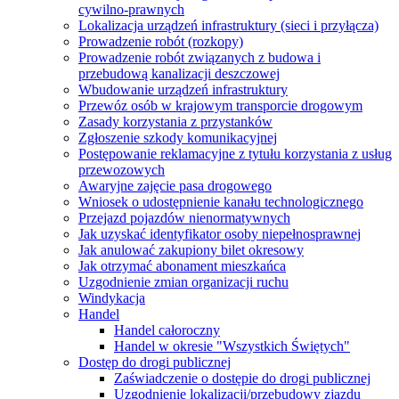
cywilno-prawnych
Lokalizacja urządzeń infrastruktury (sieci i przyłącza)
Prowadzenie robót (rozkopy)
Prowadzenie robót związanych z budowa i
przebudową kanalizacji deszczowej
Wbudowanie urządzeń infrastruktury
Przewóz osób w krajowym transporcie drogowym
Zasady korzystania z przystanków
Zgłoszenie szkody komunikacyjnej
Postępowanie reklamacyjne z tytułu korzystania z usług
przewozowych
Awaryjne zajęcie pasa drogowego
Wniosek o udostępnienie kanału technologicznego
Przejazd pojazdów nienormatywnych
Jak uzyskać identyfikator osoby niepełnosprawnej
Jak anulować zakupiony bilet okresowy
Jak otrzymać abonament mieszkańca
Uzgodnienie zmian organizacji ruchu
Windykacja
Handel
Handel całoroczny
Handel w okresie "Wszystkich Świętych"
Dostęp do drogi publicznej
Zaświadczenie o dostępie do drogi publicznej
Uzgodnienie lokalizacji/przebudowy zjazdu