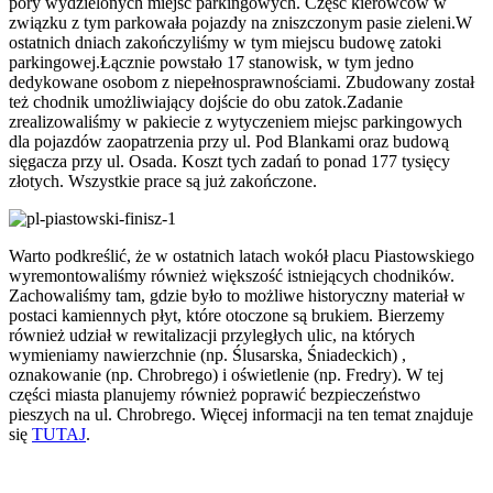
pory wydzielonych miejsc parkingowych. Część kierowców w
związku z tym parkowała pojazdy na zniszczonym pasie zieleni.W
ostatnich dniach zakończyliśmy w tym miejscu budowę zatoki
parkingowej.Łącznie powstało 17 stanowisk, w tym jedno
dedykowane osobom z niepełnosprawnościami. Zbudowany został
też chodnik umożliwiający dojście do obu zatok.Zadanie
zrealizowaliśmy w pakiecie z wytyczeniem miejsc parkingowych
dla pojazdów zaopatrzenia przy ul. Pod Blankami oraz budową
sięgacza przy ul. Osada. Koszt tych zadań to ponad 177 tysięcy
złotych. Wszystkie prace są już zakończone.
Warto podkreślić, że w ostatnich latach wokół placu Piastowskiego
wyremontowaliśmy również większość istniejących chodników.
Zachowaliśmy tam, gdzie było to możliwe historyczny materiał w
postaci kamiennych płyt, które otoczone są brukiem. Bierzemy
również udział w rewitalizacji przyległych ulic, na których
wymieniamy nawierzchnie (np. Ślusarska, Śniadeckich) ,
oznakowanie (np. Chrobrego) i oświetlenie (np. Fredry). W tej
części miasta planujemy również poprawić bezpieczeństwo
pieszych na ul. Chrobrego. Więcej informacji na ten temat znajduje
się
TUTAJ
.