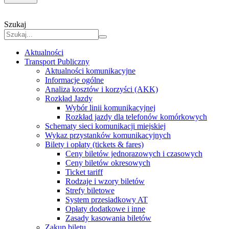
Szukaj
Aktualności
Transport Publiczny
Aktualności komunikacyjne
Informacje ogólne
Analiza kosztów i korzyści (AKK)
Rozkład Jazdy
Wybór linii komunikacyjnej
Rozkład jazdy dla telefonów komórkowych
Schematy sieci komunikacji miejskiej
Wykaz przystanków komunikacyjnych
Bilety i opłaty (tickets & fares)
Ceny biletów jednorazowych i czasowych
Ceny biletów okresowych
Ticket tariff
Rodzaje i wzory biletów
Strefy biletowe
System przesiadkowy AT
Opłaty dodatkowe i inne
Zasady kasowania biletów
Zakup biletu