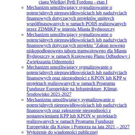
ciągu Wielkiej Pętli Fordonu - etap I
Mechanizm umożliwiający sygnalizowanie o
potencjalnych nieprawidłowościach lub nadużyciach
finansowych dotyczących projektów unijnych
współfinasowanych w ramach POIiŚ realizowanych
przez ZDMiKP w imieniu Miasta Bydgoszczy
Mechanizm umożliwiający sygnalizowanie o
potencjalnych nieprawidłowościach lub nadużyciach
finansowych dotyczących projektu "Zakup nowego
niskopodłogowego taboru tramwajowego dla Miasta
Bydgoszczy w ramach Krajowego Planu Odbudowy i
Zwiększania Odporności
Mechanizm umożliwiający sygnalizowanie o
potencjalnych nieprawidłowościach lub nadużyciach
finansowych oraz niezgodności z KPON lub KPP w
projektach realizowanych w ramach Programu
Fundusze Europejskie na Infrastrukturę, Klimat,
Środowisko 2021-2027
Mechanizmu umożliwiający sygnalizowanie o
potencjalnych nieprawidłowościach lub nadużyciach
finansowych oraz zgłoszenie niezgodności z
postanowieniami KPP lub KPON w projektach
realizowanych w ramach Programu Fundusze
Europejskie dla Kujaw i Pomorza na lata 2021 – 2027
Wyłożenie do wiadomości publicznej