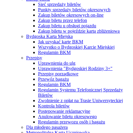
Sieć sprzedaży biletów
Punkty sprzedaży biletów okresowych
Zakup biletów okresowych on-line
Zakup biletu przez telefon
Zakup biletu u obsługi pojazdu
Zakup biletu w pojeździe kartą zbliżeniową
Bydgoska Karta Miejska
Jak uzyskać kartę BKM
Wszystko o Bydgoskiej Karcie Miejskiej
Regulamin BKM
Przepisy
Uprawnienia do ulg
Uprawnienia "Bydgoskiej Rodziny 3+"
Przepisy porządkowe
Przewóz bagażu
Regulamin BKM
Regulamin Systemu Telefonicznej Sprzedaży
Biletów
Zwolnienie z opłat na Trasie Uniwersyteckiej
Kontrola biletów
Postępowanie reklamacyjne
Anulowanie biletu okresowego
Regulamin przewozu osób i bagażu
Dla młodego pasażera
Metropolitalna Karta Uczniowska