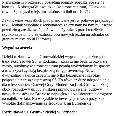
Pierwszeństwo przejazdu posiadają pojazdy poruszające się na
kierunku Kolbego-Grunwaldzka (w stronę centrum). Ułatwia to
również przejazd miejskim autobusom linii nr 61 i 71.
Zakończenie wszystkich prac planowane jest w połowie przyszłego
roku. Jednak wspólnie z wykonawcą zależy nam na tym by jeszcze
przed zimą zrealizować możliwie duży zakres prac i możliwie
szybko zapewnić przejezdność obu nowych jezdni na odcinku od
granicy miasta do ul Filtrowej.
Wygodna arteria
Dzięki rozbudowie ul. Grunwaldzkiej wygodnie dojedziemy do
trasy ekspresowej S5, w godzinach szczytu nie będą tworzyć się
zatory, autobusy w stronę centrum pojadą wydzielonym buspasem,
a rowerzyści zyskają bezpieczną drogę rowerową. Nowa
dwujezdniowa ulica zapewni nie tylko bezpieczne i szybkie
połączenie z trasą ekspresową S5. To również duże udogodnienie
dla mieszkańców Osowej Góry. Modernizacja ul. Grunwaldzkiej
obok rozbudowy ul. Kujawskiej i przygotowywanej budowy
nowych mostów na Brdzie to największe przedsięwzięcia drogowe
na najbliższe lata. Na wszystkie te inwestycje miasto pozyskało
wysokie dofinansowanie ze środków Unii Europejskiej.
Rozbudowa ul. Grunwaldzkiej w liczbach: