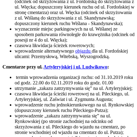
(odcinek od skrzyżowania z ul. Fordońską do skrzyżowania z
ul. Więcka; dopuszczony kierunek ruchu od ul. Fordońskiej w
stronę cmentarza) oraz ul. Więcka (odcinek od skrzyżowania
z ul. Wiślaną do skrzyżowania z ul. Skandynawską;
dopuszczony kierunek ruchu Wiślana - Skandynawska);
wyznaczenie miejsc parkingowych na ul. Wiślanej ze
sposobem parkowania równolegle do krawężnika (odcinek od
posesji nr 4 do ul. Więcka);
czasowa likwidacja ścieżek rowerowych;
wprowadzenie alternatywnego
objazdu
dla ul. Fordońskiej
ulicami: Przemysłową, Witebską, Wyszogrodzką.
Cmentarze przy ul.
Artyleryjskiej i ul. Ludwikowo
:
termin wprowadzenia organizacji ruchu: od 31.10.2019 roku
od godz. 22.00 do 02.11.2019 roku do godz. 01.00
utrzymanie „zakazu zatrzymywania się” na ul. Artyleryjskiej;
czasowa likwidacja ścieżki rowerowej na ul. Pileckiego, ul.
Artyleryjskiej, ul. Zaświat i ul. Zygmunta Augusta;
wprowadzenie ruchu jednokierunkowego na ul. Rynkowskiej
(dopuszczony kierunek ruchu Pileckiego-Putza);
wprowadzenie „zakazu zatrzymywania się” na ul.
Rynkowskiej (po stronie zachodniej na odcinku od
skrzyżowania z ul. Pileckiego do wjazdu na cmentarz, po
stronie wschodniej od wjazdu na cmentarz do ul. Putza);