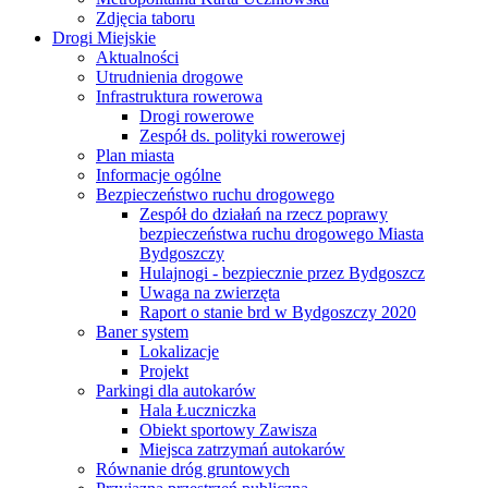
Zdjęcia taboru
Drogi Miejskie
Aktualności
Utrudnienia drogowe
Infrastruktura rowerowa
Drogi rowerowe
Zespół ds. polityki rowerowej
Plan miasta
Informacje ogólne
Bezpieczeństwo ruchu drogowego
Zespół do działań na rzecz poprawy
bezpieczeństwa ruchu drogowego Miasta
Bydgoszczy
Hulajnogi - bezpiecznie przez Bydgoszcz
Uwaga na zwierzęta
Raport o stanie brd w Bydgoszczy 2020
Baner system
Lokalizacje
Projekt
Parkingi dla autokarów
Hala Łuczniczka
Obiekt sportowy Zawisza
Miejsca zatrzymań autokarów
Równanie dróg gruntowych