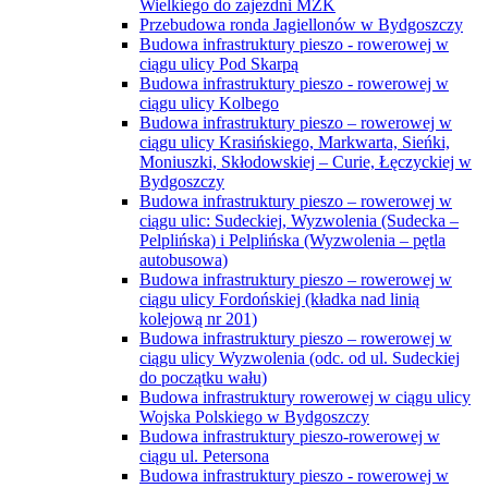
Wielkiego do zajezdni MZK
Przebudowa ronda Jagiellonów w Bydgoszczy
Budowa infrastruktury pieszo - rowerowej w
ciągu ulicy Pod Skarpą
Budowa infrastruktury pieszo - rowerowej w
ciągu ulicy Kolbego
Budowa infrastruktury pieszo – rowerowej w
ciągu ulicy Krasińskiego, Markwarta, Sieńki,
Moniuszki, Skłodowskiej – Curie, Łęczyckiej w
Bydgoszczy
Budowa infrastruktury pieszo – rowerowej w
ciągu ulic: Sudeckiej, Wyzwolenia (Sudecka –
Pelplińska) i Pelplińska (Wyzwolenia – pętla
autobusowa)
Budowa infrastruktury pieszo – rowerowej w
ciągu ulicy Fordońskiej (kładka nad linią
kolejową nr 201)
Budowa infrastruktury pieszo – rowerowej w
ciągu ulicy Wyzwolenia (odc. od ul. Sudeckiej
do początku wału)
Budowa infrastruktury rowerowej w ciągu ulicy
Wojska Polskiego w Bydgoszczy
Budowa infrastruktury pieszo-rowerowej w
ciągu ul. Petersona
Budowa infrastruktury pieszo - rowerowej w