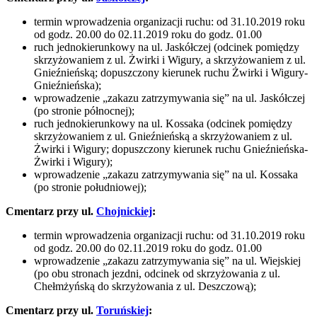
termin wprowadzenia organizacji ruchu: od 31.10.2019 roku
od godz. 20.00 do 02.11.2019 roku do godz. 01.00
ruch jednokierunkowy na ul. Jaskółczej (odcinek pomiędzy
skrzyżowaniem z ul. Żwirki i Wigury, a skrzyżowaniem z ul.
Gnieźnieńską; dopuszczony kierunek ruchu Żwirki i Wigury-
Gnieźnieńska);
wprowadzenie „zakazu zatrzymywania się” na ul. Jaskółczej
(po stronie północnej);
ruch jednokierunkowy na ul. Kossaka (odcinek pomiędzy
skrzyżowaniem z ul. Gnieźnieńską a skrzyżowaniem z ul.
Żwirki i Wigury; dopuszczony kierunek ruchu Gnieźnieńska-
Żwirki i Wigury);
wprowadzenie „zakazu zatrzymywania się” na ul. Kossaka
(po stronie południowej);
Cmentarz przy ul.
Chojnickiej
:
termin wprowadzenia organizacji ruchu: od 31.10.2019 roku
od godz. 20.00 do 02.11.2019 roku do godz. 01.00
wprowadzenie „zakazu zatrzymywania się” na ul. Wiejskiej
(po obu stronach jezdni, odcinek od skrzyżowania z ul.
Chełmżyńską do skrzyżowania z ul. Deszczową);
Cmentarz przy ul.
Toruńskiej
: