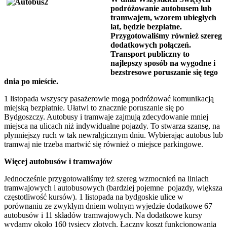
podróżowanie autobusem lub
tramwajem, wzorem ubiegłych
lat, będzie bezpłatne.
Przygotowaliśmy również szereg
dodatkowych połączeń.
Transport publiczny to
najlepszy sposób na wygodne i
bezstresowe poruszanie się tego
dnia po mieście.
1 listopada wszyscy pasażerowie mogą podróżować komunikacją
miejską bezpłatnie. Ułatwi to znacznie poruszanie się po
Bydgoszczy. Autobusy i tramwaje zajmują zdecydowanie mniej
miejsca na ulicach niż indywidualne pojazdy. To stwarza szansę, na
płynniejszy ruch w tak newralgicznym dniu. Wybierając autobus lub
tramwaj nie trzeba martwić się również o miejsce parkingowe.
Więcej autobusów i tramwajów
Jednocześnie przygotowaliśmy też szereg wzmocnień na liniach
tramwajowych i autobusowych (bardziej pojemne pojazdy, większa
częstotliwość kursów). 1 listopada na bydgoskie ulice w
porównaniu ze zwykłym dniem wolnym wyjedzie dodatkowe 67
autobusów i 11 składów tramwajowych. Na dodatkowe kursy
wydamy około 160 tysięcy złotych. Łączny koszt funkcjonowania