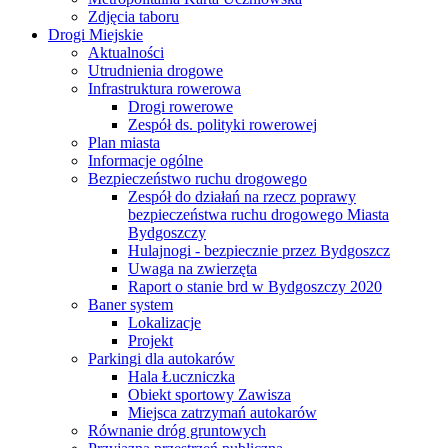
Zdjęcia taboru
Drogi Miejskie
Aktualności
Utrudnienia drogowe
Infrastruktura rowerowa
Drogi rowerowe
Zespół ds. polityki rowerowej
Plan miasta
Informacje ogólne
Bezpieczeństwo ruchu drogowego
Zespół do działań na rzecz poprawy
bezpieczeństwa ruchu drogowego Miasta
Bydgoszczy
Hulajnogi - bezpiecznie przez Bydgoszcz
Uwaga na zwierzęta
Raport o stanie brd w Bydgoszczy 2020
Baner system
Lokalizacje
Projekt
Parkingi dla autokarów
Hala Łuczniczka
Obiekt sportowy Zawisza
Miejsca zatrzymań autokarów
Równanie dróg gruntowych