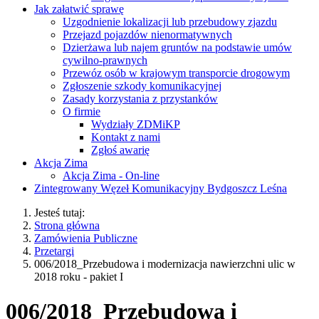
Jak załatwić sprawę
Uzgodnienie lokalizacji lub przebudowy zjazdu
Przejazd pojazdów nienormatywnych
Dzierżawa lub najem gruntów na podstawie umów
cywilno-prawnych
Przewóz osób w krajowym transporcie drogowym
Zgłoszenie szkody komunikacyjnej
Zasady korzystania z przystanków
O firmie
Wydziały ZDMiKP
Kontakt z nami
Zgłoś awarię
Akcja Zima
Akcja Zima - On-line
Zintegrowany Węzeł Komunikacyjny Bydgoszcz Leśna
Jesteś tutaj:
Strona główna
Zamówienia Publiczne
Przetargi
006/2018_Przebudowa i modernizacja nawierzchni ulic w
2018 roku - pakiet I
006/2018_Przebudowa i