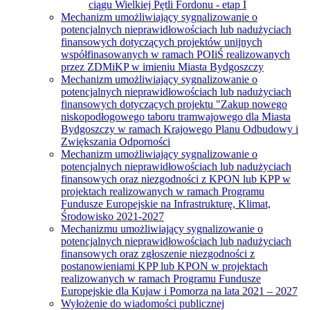
ciągu Wielkiej Pętli Fordonu - etap I
Mechanizm umożliwiający sygnalizowanie o
potencjalnych nieprawidłowościach lub nadużyciach
finansowych dotyczących projektów unijnych
współfinasowanych w ramach POIiŚ realizowanych
przez ZDMiKP w imieniu Miasta Bydgoszczy
Mechanizm umożliwiający sygnalizowanie o
potencjalnych nieprawidłowościach lub nadużyciach
finansowych dotyczących projektu "Zakup nowego
niskopodłogowego taboru tramwajowego dla Miasta
Bydgoszczy w ramach Krajowego Planu Odbudowy i
Zwiększania Odporności
Mechanizm umożliwiający sygnalizowanie o
potencjalnych nieprawidłowościach lub nadużyciach
finansowych oraz niezgodności z KPON lub KPP w
projektach realizowanych w ramach Programu
Fundusze Europejskie na Infrastrukturę, Klimat,
Środowisko 2021-2027
Mechanizmu umożliwiający sygnalizowanie o
potencjalnych nieprawidłowościach lub nadużyciach
finansowych oraz zgłoszenie niezgodności z
postanowieniami KPP lub KPON w projektach
realizowanych w ramach Programu Fundusze
Europejskie dla Kujaw i Pomorza na lata 2021 – 2027
Wyłożenie do wiadomości publicznej