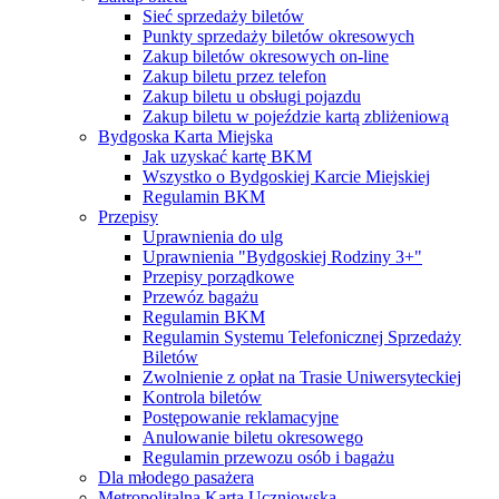
Sieć sprzedaży biletów
Punkty sprzedaży biletów okresowych
Zakup biletów okresowych on-line
Zakup biletu przez telefon
Zakup biletu u obsługi pojazdu
Zakup biletu w pojeździe kartą zbliżeniową
Bydgoska Karta Miejska
Jak uzyskać kartę BKM
Wszystko o Bydgoskiej Karcie Miejskiej
Regulamin BKM
Przepisy
Uprawnienia do ulg
Uprawnienia "Bydgoskiej Rodziny 3+"
Przepisy porządkowe
Przewóz bagażu
Regulamin BKM
Regulamin Systemu Telefonicznej Sprzedaży
Biletów
Zwolnienie z opłat na Trasie Uniwersyteckiej
Kontrola biletów
Postępowanie reklamacyjne
Anulowanie biletu okresowego
Regulamin przewozu osób i bagażu
Dla młodego pasażera
Metropolitalna Karta Uczniowska