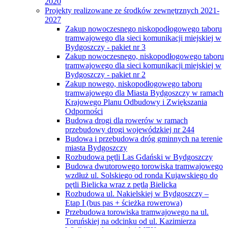
2020
Projekty realizowane ze środków zewnętrznych 2021-
2027
Zakup nowoczesnego niskopodłogowego taboru
tramwajowego dla sieci komunikacji miejskiej w
Bydgoszczy - pakiet nr 3
Zakup nowoczesnego, niskopodłogowego taboru
tramwajowego dla sieci komunikacji miejskiej w
Bydgoszczy - pakiet nr 2
Zakup nowego, niskopodłogowego taboru
tramwajowego dla Miasta Bydgoszczy w ramach
Krajowego Planu Odbudowy i Zwiększania
Odporności
Budowa drogi dla rowerów w ramach
przebudowy drogi wojewódzkiej nr 244
Budowa i przebudowa dróg gminnych na terenie
miasta Bydgoszczy
Rozbudowa pętli Las Gdański w Bydgoszczy
Budowa dwutorowego torowiska tramwajowego
wzdłuż ul. Solskiego od ronda Kujawskiego do
pętli Bielicka wraz z pętlą Bielicka
Rozbudowa ul. Nakielskiej w Bydgoszczy –
Etap I (bus pas + ścieżka rowerowa)
Przebudowa torowiska tramwajowego na ul.
Toruńskiej na odcinku od ul. Kazimierza