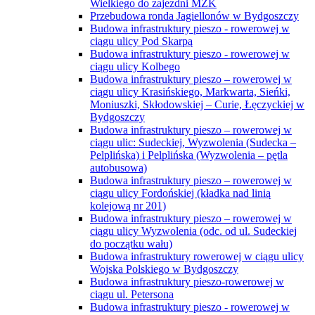
Wielkiego do zajezdni MZK
Przebudowa ronda Jagiellonów w Bydgoszczy
Budowa infrastruktury pieszo - rowerowej w
ciągu ulicy Pod Skarpą
Budowa infrastruktury pieszo - rowerowej w
ciągu ulicy Kolbego
Budowa infrastruktury pieszo – rowerowej w
ciągu ulicy Krasińskiego, Markwarta, Sieńki,
Moniuszki, Skłodowskiej – Curie, Łęczyckiej w
Bydgoszczy
Budowa infrastruktury pieszo – rowerowej w
ciągu ulic: Sudeckiej, Wyzwolenia (Sudecka –
Pelplińska) i Pelplińska (Wyzwolenia – pętla
autobusowa)
Budowa infrastruktury pieszo – rowerowej w
ciągu ulicy Fordońskiej (kładka nad linią
kolejową nr 201)
Budowa infrastruktury pieszo – rowerowej w
ciągu ulicy Wyzwolenia (odc. od ul. Sudeckiej
do początku wału)
Budowa infrastruktury rowerowej w ciągu ulicy
Wojska Polskiego w Bydgoszczy
Budowa infrastruktury pieszo-rowerowej w
ciągu ul. Petersona
Budowa infrastruktury pieszo - rowerowej w