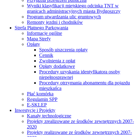
Przyjazna przestrzeń publiczna
Wyniki klasyfikacji miejskiego odcinka TNT w
granicach administracyjnych miasta Bydgoszczy
Program utwardzania ulic gruntowych
Remonty jezdni i chodników
Strefa Płatnego Parkowania
Informacje ogólne
Mapa Strefy
Opłaty
Sposób uiszczenia opłaty
Cennik
Zwolnienia z opłat
Opłaty dodatkowe
Procedury uzyskania identyfikatora osoby
niepełnosprawnej
Procedury otrzymania abonamentu dla pojazdu
mieszkańca
Płać komórką
Regulamin SPP
E-SKLEP
Inwestycje i Projekty
Kanały technologiczne
Projekty zrealizowane ze środków zewnętrznych 2007-
2020
Projekty realizowane ze środków zewnętrznych 2007-