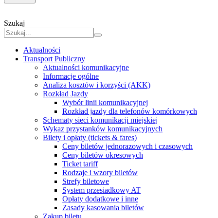
Szukaj
Aktualności
Transport Publiczny
Aktualności komunikacyjne
Informacje ogólne
Analiza kosztów i korzyści (AKK)
Rozkład Jazdy
Wybór linii komunikacyjnej
Rozkład jazdy dla telefonów komórkowych
Schematy sieci komunikacji miejskiej
Wykaz przystanków komunikacyjnych
Bilety i opłaty (tickets & fares)
Ceny biletów jednorazowych i czasowych
Ceny biletów okresowych
Ticket tariff
Rodzaje i wzory biletów
Strefy biletowe
System przesiadkowy AT
Opłaty dodatkowe i inne
Zasady kasowania biletów
Zakup biletu