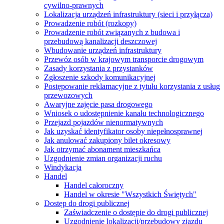
cywilno-prawnych
Lokalizacja urządzeń infrastruktury (sieci i przyłącza)
Prowadzenie robót (rozkopy)
Prowadzenie robót związanych z budowa i
przebudową kanalizacji deszczowej
Wbudowanie urządzeń infrastruktury
Przewóz osób w krajowym transporcie drogowym
Zasady korzystania z przystanków
Zgłoszenie szkody komunikacyjnej
Postępowanie reklamacyjne z tytułu korzystania z usług
przewozowych
Awaryjne zajęcie pasa drogowego
Wniosek o udostępnienie kanału technologicznego
Przejazd pojazdów nienormatywnych
Jak uzyskać identyfikator osoby niepełnosprawnej
Jak anulować zakupiony bilet okresowy
Jak otrzymać abonament mieszkańca
Uzgodnienie zmian organizacji ruchu
Windykacja
Handel
Handel całoroczny
Handel w okresie "Wszystkich Świętych"
Dostęp do drogi publicznej
Zaświadczenie o dostępie do drogi publicznej
Uzgodnienie lokalizacji/przebudowy zjazdu