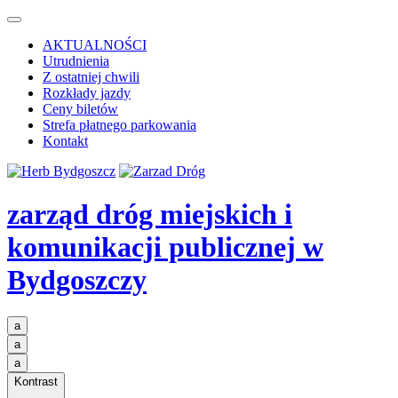
AKTUALNOŚCI
Utrudnienia
Z ostatniej chwili
Rozkłady jazdy
Ceny biletów
Strefa płatnego parkowania
Kontakt
zarząd dróg miejskich i
komunikacji publicznej
w
Bydgoszczy
a
a
a
Kontrast