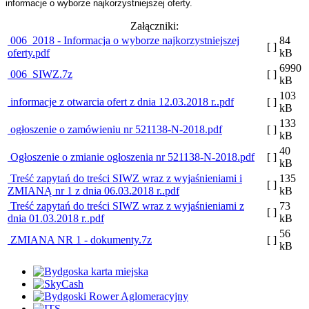
informacje o wyborze najkorzystniejszej oferty.
Załączniki:
006_2018 - Informacja o wyborze najkorzystniejszej
84
[ ]
oferty.pdf
kB
6990
006_SIWZ.7z
[ ]
kB
103
informacje z otwarcia ofert z dnia 12.03.2018 r..pdf
[ ]
kB
133
ogłoszenie o zamówieniu nr 521138-N-2018.pdf
[ ]
kB
40
Ogłoszenie o zmianie ogłoszenia nr 521138-N-2018.pdf
[ ]
kB
Treść zapytań do treści SIWZ wraz z wyjaśnieniami i
135
[ ]
ZMIANĄ nr 1 z dnia 06.03.2018 r..pdf
kB
Treść zapytań do treści SIWZ wraz z wyjaśnieniami z
73
[ ]
dnia 01.03.2018 r..pdf
kB
56
ZMIANA NR 1 - dokumenty.7z
[ ]
kB