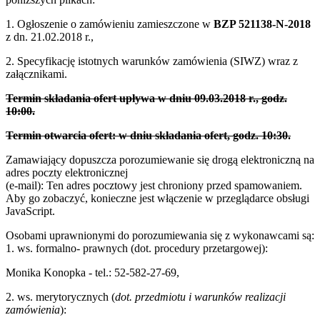
1. Ogłoszenie o zamówieniu zamieszczone w
BZP 521138-N-2018
z dn. 21.02.2018 r.,
2. Specyfikację istotnych warunków zamówienia (SIWZ) wraz z
załącznikami
.
Termin składania ofert upływa w dniu 09.03.2018 r., godz.
10:00.
Termin otwarcia ofert: w dniu składania ofert, godz. 10:30.
Zamawiający dopuszcza porozumiewanie się drogą elektroniczną na
adres poczty elektronicznej
(e-mail):
Ten adres pocztowy jest chroniony przed spamowaniem.
Aby go zobaczyć, konieczne jest włączenie w przeglądarce obsługi
JavaScript.
Osobami uprawnionymi do porozumiewania się z wykonawcami są:
1. ws. formalno- prawnych (dot. procedury przetargowej):
Monika Konopka - tel.: 52-582-27-69,
2. ws. merytorycznych (
dot. przedmiotu i warunków realizacji
zamówienia
):