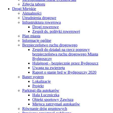
Zdjęcia taboru
Drogi Miejskie
Aktualności
Utrudnienia drogowe
Infrastruktura rowerowa
Drogi rowerowe
Zespół ds. polityki rowerowej
Plan miasta
Informacje ogólne
Bezpieczeństwo ruchu drogowego
Zespół do działań na rzecz poprawy
bezpieczeństwa ruchu drogowego Miasta
Bydgoszczy
Hulajnogi - bezpiecznie przez Bydgoszcz
Uwaga na zwierzęta
Raport o stanie brd w Bydgoszczy 2020
Baner system
Lokalizacje
Projekt
Parkingi dla autokarów
Hala Łuczniczka
Obiekt sportowy Zawisza
Miejsca zatrzymań autokarów
Równanie dróg gruntowych