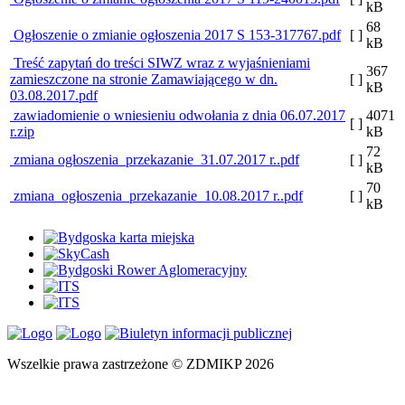
kB
68
Ogłoszenie o zmianie ogłoszenia 2017 S 153-317767.pdf
[ ]
kB
Treść zapytań do treści SIWZ wraz z wyjaśnieniami
367
zamieszczone na stronie Zamawiającego w dn.
[ ]
kB
03.08.2017.pdf
zawiadomienie o wniesieniu odwołania z dnia 06.07.2017
4071
[ ]
r.zip
kB
72
zmiana ogłoszenia_przekazanie_31.07.2017 r..pdf
[ ]
kB
70
zmiana_ogłoszenia_przekazanie_10.08.2017 r..pdf
[ ]
kB
Wszelkie prawa zastrzeżone © ZDMIKP 2026