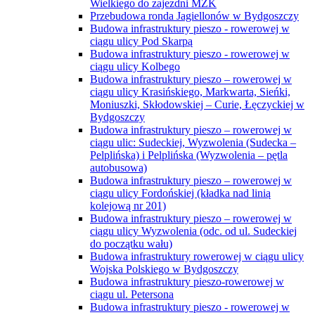
Wielkiego do zajezdni MZK
Przebudowa ronda Jagiellonów w Bydgoszczy
Budowa infrastruktury pieszo - rowerowej w
ciągu ulicy Pod Skarpą
Budowa infrastruktury pieszo - rowerowej w
ciągu ulicy Kolbego
Budowa infrastruktury pieszo – rowerowej w
ciągu ulicy Krasińskiego, Markwarta, Sieńki,
Moniuszki, Skłodowskiej – Curie, Łęczyckiej w
Bydgoszczy
Budowa infrastruktury pieszo – rowerowej w
ciągu ulic: Sudeckiej, Wyzwolenia (Sudecka –
Pelplińska) i Pelplińska (Wyzwolenia – pętla
autobusowa)
Budowa infrastruktury pieszo – rowerowej w
ciągu ulicy Fordońskiej (kładka nad linią
kolejową nr 201)
Budowa infrastruktury pieszo – rowerowej w
ciągu ulicy Wyzwolenia (odc. od ul. Sudeckiej
do początku wału)
Budowa infrastruktury rowerowej w ciągu ulicy
Wojska Polskiego w Bydgoszczy
Budowa infrastruktury pieszo-rowerowej w
ciągu ul. Petersona
Budowa infrastruktury pieszo - rowerowej w