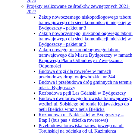
2020
Projekty realizowane ze środków zewnętrznych 2021-
2027
Zakup nowoczesnego niskopodłogowego taboru
tramwajowego dla sieci komunikacji miejskiej w
Bydgoszczy - pakiet nr 3
Zakup nowoczesnego, niskopodłogowego taboru
tramwajowego dla sieci komunikacji miejskiej w
Bydgoszczy - pakiet nr 2
Zakup nowego, niskopodłogowego taboru
tramwajowego dla Miasta Bydgoszczy w ramach
Krajowego Planu Odbudowy i Zwiększania
Odporności
Budowa drogi dla rowerów w ramach
przebudowy drogi wojewódzkiej nr 244
Budowa i przebudowa dróg gminnych na terenie
miasta Bydgoszczy
Rozbudowa pętli Las Gdański w Bydgoszczy
Budowa dwutorowego torowiska tramwajowego
wzdłuż ul. Solskiego od ronda Kujawskiego do
pętli Bielicka wraz z pętlą Bielicka
Rozbudowa ul. Nakielskiej w Bydgoszczy –
Etap I (bus pas + ścieżka rowerowa)
Przebudowa torowiska tramwajowego na ul.
Toruńskiej na odcinku od ul. Kazimierza