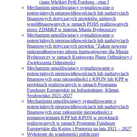
ciągu Wielkiej Pętli Fordonu - etap I
Mechanizm umożliwiający sygnalizowanie o
potencjalnych nieprawidłowościach lub nadużyciach
finansowych dotyczących projektów unijnych
współfinasowanych w ramach POIiŚ realizowanych
przez ZDMiKP w imieniu Miasta Bydgoszczy
Mechanizm umożliwiający sygnalizowanie o
potencjalnych nieprawidłowościach lub nadużyciach
finansowych dotyczących projektu "Zakup nowego
niskopodłogowego taboru tramwajowego dla Miasta
Bydgoszczy w ramach Krajowego Planu Odbudowy i
Zwiększania Odporności
Mechanizm umożliwiający sygnalizowanie o
potencjalnych nieprawidłowościach lub nadużyciach
finansowych oraz niezgodności z KPON lub KPP w
projektach realizowanych w ramach Programu
Fundusze Europejskie na Infrastrukturę, Klimat,
Środowisko 2021-2027
Mechanizmu umożliwiający sygnalizowanie o
potencjalnych nieprawidłowościach lub nadużyciach
finansowych oraz zgłoszenie niezgodności z
postanowieniami KPP lub KPON w projektach
realizowanych w ramach Programu Fundusze
Europejskie dla Kujaw i Pomorza na lata 2021 – 2027
Wyłożenie do wiadomości publicznej