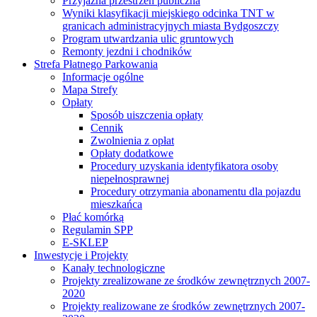
Przyjazna przestrzeń publiczna
Wyniki klasyfikacji miejskiego odcinka TNT w
granicach administracyjnych miasta Bydgoszczy
Program utwardzania ulic gruntowych
Remonty jezdni i chodników
Strefa Płatnego Parkowania
Informacje ogólne
Mapa Strefy
Opłaty
Sposób uiszczenia opłaty
Cennik
Zwolnienia z opłat
Opłaty dodatkowe
Procedury uzyskania identyfikatora osoby
niepełnosprawnej
Procedury otrzymania abonamentu dla pojazdu
mieszkańca
Płać komórką
Regulamin SPP
E-SKLEP
Inwestycje i Projekty
Kanały technologiczne
Projekty zrealizowane ze środków zewnętrznych 2007-
2020
Projekty realizowane ze środków zewnętrznych 2007-