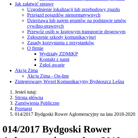
Jak załatwić sprawę
Uzgodnienie lokalizacji lub przebudowy zjazdu
Przejazd pojazdów nienormatywnych
Dzierżawa lub najem gruntów na podstawie umów
cywilno-prawnych
Przewóz osób w krajowym transporcie drogowym
Zgłoszenie szkody komunikacyjnej
Zasady korzystania z przystanków
O firmie
Wydziały ZDMiKP
Kontakt z nami
Zgłoś awarię
Akcja Zima
Akcja Zima - On-line
Zintegrowany Węzeł Komunikacyjny Bydgoszcz Leśna
Jesteś tutaj:
Strona główna
Zamówienia Publiczne
Przetargi
014/2017 Bydgoski Rower Aglomeracyjny na lata 2018-2020
014/2017 Bydgoski Rower