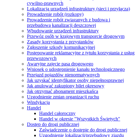
cywilno-prawnych
Lokalizacja urządzeń infrastruktury (sieci i przyłącza)
Prowadzenie robót (rozkopy)
Prowadzenie robót związanych z budowa i
przebudową kanalizacji deszczowej
Wbudowanie urządzeń infrastruktury
Przewóz osób w krajowym transporcie drogowym
Zasady korzystania z przystanków
Zgłoszenie szkody komunikacyjnej
Postępowanie reklamacyjne z tytułu korzystania z usług
przewozowych
Awaryjne zajęcie pasa drogowego
Wniosek o udostępnienie kanału technologicznego
Przejazd pojazdów nienormatywnych
Jak uzyskać identyfikator osoby niepełnosprawnej
Jak anulować zakupiony bilet okresowy
Jak otrzymać abonament mieszkańca
Uzgodnienie zmian organizacji ruchu
Windykacja
Handel
Handel całoroczny
Handel w okresie "Wszystkich Świętych"
Dostęp do drogi publicznej
Zaświadczenie o dostępie do drogi publicznej
Uzgodnienie lokalizacji/przebudowy zjazdu