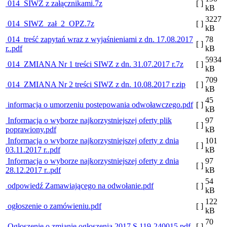
014_SIWZ z załącznikami.7z
[ ]
kB
3227
014_SIWZ_zał_2_OPZ.7z
[ ]
kB
014_treść zapytań wraz z wyjaśnieniami z dn. 17.08.2017
78
[ ]
r..pdf
kB
5934
014_ZMIANA Nr 1 treści SIWZ z dn. 31.07.2017 r.7z
[ ]
kB
709
014_ZMIANA Nr 2 treści SIWZ z dn. 10.08.2017 r.zip
[ ]
kB
45
informacja o umorzeniu postępowania odwoławczego.pdf
[ ]
kB
Informacja o wyborze najkorzystniejszej oferty plik
97
[ ]
poprawiony.pdf
kB
Informacja o wyborze najkorzystniejszej oferty z dnia
101
[ ]
03.11.2017 r..pdf
kB
Informacja o wyborze najkorzystniejszej oferty z dnia
97
[ ]
28.12.2017 r..pdf
kB
54
odpowiedź Zamawiającego na odwołanie.pdf
[ ]
kB
122
ogłoszenie o zamówieniu.pdf
[ ]
kB
70
Ogłoszenie o zmianie ogłoszenia 2017 S 119-240015.pdf
[ ]