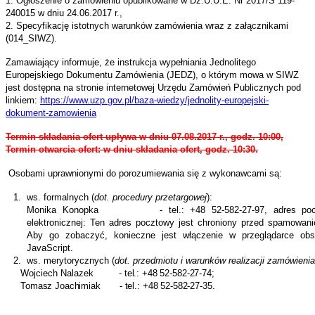
1. Ogłoszenie o zamówieniu opublikowane w Dz.U.U.E. Nr 2017/S 119-
240015 w dniu 24.06.2017 r.,
2. Specyfikację istotnych warunków zamówienia wraz z załącznikami
(014_SIWZ).
Zamawiający informuje, że instrukcja wypełniania Jednolitego
Europejskiego Dokumentu Zamówienia (JEDZ), o którym mowa
w SIWZ
jest dostępna na stronie internetowej
Urzędu Zamówień Publicznych pod
linkiem:
https://www.uzp.gov.pl/baza-wiedzy/jednolity-europejski-
dokument-zamowienia
Termin składania ofert upływa w dniu 07.08.2017 r., godz. 10:00,
Termin otwarcia ofert: w dniu składania ofert, godz. 10:30.
Osobami uprawnionymi do porozumiewania się z wykonawcami są:
1. ws. formalnych (
dot.
procedury przetargowej
):
Monika Konopka - tel.: +48 52-582-27-97, a
dres po
elektronicznej:
Ten adres pocztowy jest chroniony przed spamowan
Aby go zobaczyć, konieczne jest włączenie w przeglądarce obs
JavaScript.
2. ws. merytorycznych (
dot. przedmiotu i warunków realizacji zamówieni
Wojciech Nalazek
- tel.: +48 52-582-27-74;
Tomasz Joachimiak - tel.: +48 52-582-27-35.