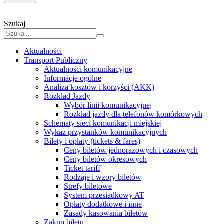
Szukaj
Aktualności
Transport Publiczny
Aktualności komunikacyjne
Informacje ogólne
Analiza kosztów i korzyści (AKK)
Rozkład Jazdy
Wybór linii komunikacyjnej
Rozkład jazdy dla telefonów komórkowych
Schematy sieci komunikacji miejskiej
Wykaz przystanków komunikacyjnych
Bilety i opłaty (tickets & fares)
Ceny biletów jednorazowych i czasowych
Ceny biletów okresowych
Ticket tariff
Rodzaje i wzory biletów
Strefy biletowe
System przesiadkowy AT
Opłaty dodatkowe i inne
Zasady kasowania biletów
Zakup biletu