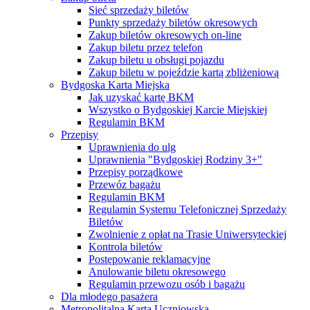
Sieć sprzedaży biletów
Punkty sprzedaży biletów okresowych
Zakup biletów okresowych on-line
Zakup biletu przez telefon
Zakup biletu u obsługi pojazdu
Zakup biletu w pojeździe kartą zbliżeniową
Bydgoska Karta Miejska
Jak uzyskać kartę BKM
Wszystko o Bydgoskiej Karcie Miejskiej
Regulamin BKM
Przepisy
Uprawnienia do ulg
Uprawnienia "Bydgoskiej Rodziny 3+"
Przepisy porządkowe
Przewóz bagażu
Regulamin BKM
Regulamin Systemu Telefonicznej Sprzedaży
Biletów
Zwolnienie z opłat na Trasie Uniwersyteckiej
Kontrola biletów
Postępowanie reklamacyjne
Anulowanie biletu okresowego
Regulamin przewozu osób i bagażu
Dla młodego pasażera
Metropolitalna Karta Uczniowska