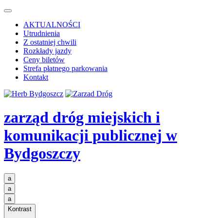
AKTUALNOŚCI
Utrudnienia
Z ostatniej chwili
Rozkłady jazdy
Ceny biletów
Strefa płatnego parkowania
Kontakt
zarząd dróg miejskich i
komunikacji publicznej
w
Bydgoszczy
a
a
a
Kontrast