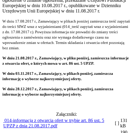
ogłoszenie o zmianie ogłoszenia, przekazane Urzędowi Publikacji
Europejskiej w dniu 10.08.2017 r., opublikowane w Dzienniku
Urzędowym Unii Europejskiej w dniu 11.08.2017 r.
W dniu 17.08.2017 r., Zamawiający w plikach poniżej zamieszcza treść zapytań
do treści SIWZ wraz z wyjaśnieniami (014_treść zapytań wraz z wyjaśnieniami
z dn. 17.08.2017 r.). Powyższa informacja nie prowadzi do zmiany treści
ogłoszenia o zamówieniu oraz nie wymaga dodatkowego czasu na
wprowadzenie zmian w ofertach. Termin składania i otwarcia ofert pozostają
bez zmian.
W dniu 21.08.2017 r., Zamawiający, w pliku poniżej, zamieszcza informacje
z otwarcia ofert, o których mowa w art. 86 ust. 5 UPZP.
W dniu 03.11.2017 r., Zamawiający, w plikach poniżej, zamieszcza
informację o wyborze najkorzystniejszej oferty.
W dniu 28.12.2017 r., Zamawiający, w plikach poniżej, zamieszcza
informację o wyborze najkorzystniejszej oferty.
Załączniki:
014-informacja z otwarcia ofert w trybie art. 86 ust. 5
131
[ ]
UPZP z dnia 21.08.2017.pdf
kB
190