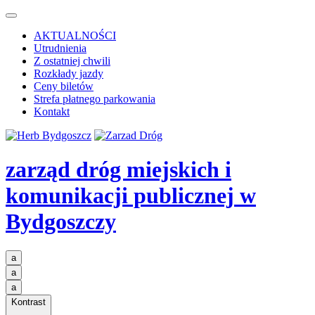
AKTUALNOŚCI
Utrudnienia
Z ostatniej chwili
Rozkłady jazdy
Ceny biletów
Strefa płatnego parkowania
Kontakt
zarząd dróg miejskich i
komunikacji publicznej
w
Bydgoszczy
a
a
a
Kontrast