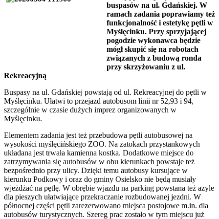
buspasów na ul. Gdańskiej. W
ramach zadania poprawiamy też
funkcjonalność i estetykę pętli w
Myślęcinku. Przy sprzyjającej
pogodzie wykonawca będzie
mógł skupić się na robotach
związanych z budową ronda
przy skrzyżowaniu z ul.
Rekreacyjną
Buspasy na ul. Gdańskiej powstają od ul. Rekreacyjnej do pętli w
Myślęcinku. Ułatwi to przejazd autobusom linii nr 52,93 i 94,
szczególnie w czasie dużych imprez organizowanych w
Myślęcinku.
Elementem zadania jest też przebudowa pętli autobusowej na
wysokości myślęcińskiego ZOO. Na zatokach przystankowych
układana jest trwała kamienna kostka. Dodatkowe miejsce do
zatrzymywania się autobusów w obu kierunkach powstaje też
bezpośrednio przy ulicy. Dzięki temu autobusy kursujące w
kierunku Podkowy i oraz do gminy Osielsko nie będą musiały
wjeżdżać na pętlę. W obrębie wjazdu na parking powstana też azyle
dla pieszych ułatwiające przekraczanie rozbudowanej jezdni. W
północnej części pętli zarezerwowano miejsca postojowe m.in. dla
autobusów turystycznych. Szereg prac zostało w tym miejscu już