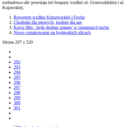
rozbudowa ulic powstaja też buspasy wzdłuż ul. Grunwaldzkiej i ul.
Kujawskiej.
Rowerem wzdłuż Kruszwickiej i Focha
Chodniki dla pieszych, jezdnie dla aut
Kręcą film - będą drobne zmiany w organizacji ruchu
Nowe oznakowanie na bydgoskich ulicach
Strona 297 z 520
292
293
294
295
296
297
298
299
300
301