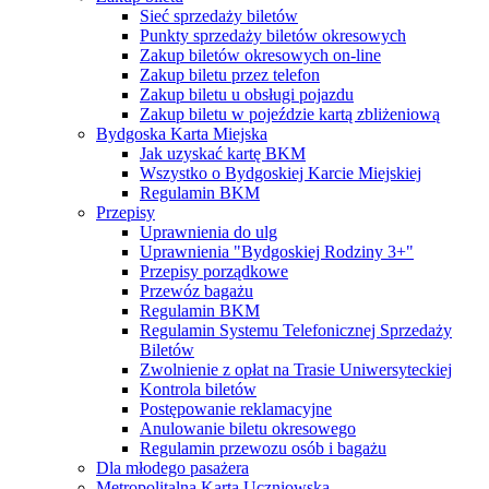
Sieć sprzedaży biletów
Punkty sprzedaży biletów okresowych
Zakup biletów okresowych on-line
Zakup biletu przez telefon
Zakup biletu u obsługi pojazdu
Zakup biletu w pojeździe kartą zbliżeniową
Bydgoska Karta Miejska
Jak uzyskać kartę BKM
Wszystko o Bydgoskiej Karcie Miejskiej
Regulamin BKM
Przepisy
Uprawnienia do ulg
Uprawnienia "Bydgoskiej Rodziny 3+"
Przepisy porządkowe
Przewóz bagażu
Regulamin BKM
Regulamin Systemu Telefonicznej Sprzedaży
Biletów
Zwolnienie z opłat na Trasie Uniwersyteckiej
Kontrola biletów
Postępowanie reklamacyjne
Anulowanie biletu okresowego
Regulamin przewozu osób i bagażu
Dla młodego pasażera
Metropolitalna Karta Uczniowska