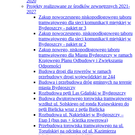
2020
Projekty realizowane ze środków zewnętrznych 2021-
2027
Zakup nowoczesnego niskopodłogowego taboru
tramwajowego dla sieci komunikacji miejskiej w
Bydgoszczy - pakiet nr 3
Zakup nowoczesnego, niskopodłogowego taboru
tramwajowego dla sieci komunikacji miejskiej w
Bydgoszczy - pakiet nr 2
Zakup nowego, niskopodłogowego taboru
tramwajowego dla Miasta Bydgoszczy w ramach
Krajowego Planu Odbudowy i Zwiększania
Odporności
Budowa drogi dla rowerów w ramach
przebudowy drogi wojewódzkiej nr 244
Budowa i przebudowa dróg gminnych na terenie
miasta Bydgoszczy
Rozbudowa pętli Las Gdański w Bydgoszczy
Budowa dwutorowego torowiska tramwajowego
wzdłuż ul. Solskiego od ronda Kujawskiego do
pętli Bielicka wraz z pętlą Bielicka
Rozbudowa ul. Nakielskiej w Bydgoszczy –
Etap I (bus pas + ścieżka rowerowa)
Przebudowa torowiska tramwajowego na ul.
Toruńskiej na odcinku od ul. Kazimierza