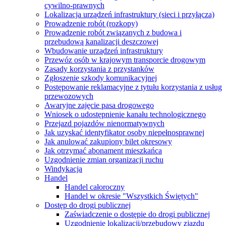
cywilno-prawnych
Lokalizacja urządzeń infrastruktury (sieci i przyłącza)
Prowadzenie robót (rozkopy)
Prowadzenie robót związanych z budowa i
przebudową kanalizacji deszczowej
Wbudowanie urządzeń infrastruktury
Przewóz osób w krajowym transporcie drogowym
Zasady korzystania z przystanków
Zgłoszenie szkody komunikacyjnej
Postępowanie reklamacyjne z tytułu korzystania z usług
przewozowych
Awaryjne zajęcie pasa drogowego
Wniosek o udostępnienie kanału technologicznego
Przejazd pojazdów nienormatywnych
Jak uzyskać identyfikator osoby niepełnosprawnej
Jak anulować zakupiony bilet okresowy
Jak otrzymać abonament mieszkańca
Uzgodnienie zmian organizacji ruchu
Windykacja
Handel
Handel całoroczny
Handel w okresie "Wszystkich Świętych"
Dostęp do drogi publicznej
Zaświadczenie o dostępie do drogi publicznej
Uzgodnienie lokalizacji/przebudowy zjazdu