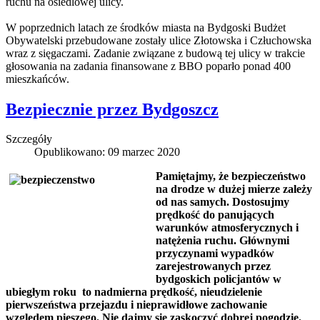
ruchu na osiedlowej ulicy.
W poprzednich latach ze środków miasta na Bydgoski Budżet
Obywatelski przebudowane zostały ulice Złotowska i Człuchowska
wraz z sięgaczami. Zadanie związane z budową tej ulicy w trakcie
głosowania na zadania finansowane z BBO poparło ponad 400
mieszkańców.
Bezpiecznie przez Bydgoszcz
Szczegóły
Opublikowano: 09 marzec 2020
Pamiętajmy, że bezpieczeństwo
na drodze w dużej mierze zależy
od nas samych. Dostosujmy
prędkość do panujących
warunków atmosferycznych i
natężenia ruchu. Głównymi
przyczynami wypadków
zarejestrowanych przez
bydgoskich policjantów w
ubiegłym roku to nadmierna prędkość, nieudzielenie
pierwszeństwa przejazdu i nieprawidłowe zachowanie
względem pieszego. Nie dajmy się zaskoczyć dobrej pogodzie.