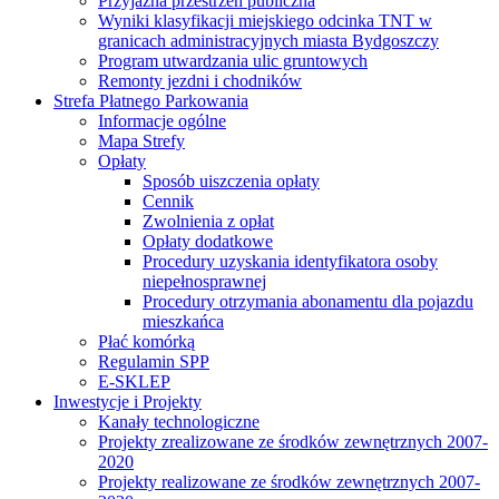
Przyjazna przestrzeń publiczna
Wyniki klasyfikacji miejskiego odcinka TNT w
granicach administracyjnych miasta Bydgoszczy
Program utwardzania ulic gruntowych
Remonty jezdni i chodników
Strefa Płatnego Parkowania
Informacje ogólne
Mapa Strefy
Opłaty
Sposób uiszczenia opłaty
Cennik
Zwolnienia z opłat
Opłaty dodatkowe
Procedury uzyskania identyfikatora osoby
niepełnosprawnej
Procedury otrzymania abonamentu dla pojazdu
mieszkańca
Płać komórką
Regulamin SPP
E-SKLEP
Inwestycje i Projekty
Kanały technologiczne
Projekty zrealizowane ze środków zewnętrznych 2007-
2020
Projekty realizowane ze środków zewnętrznych 2007-