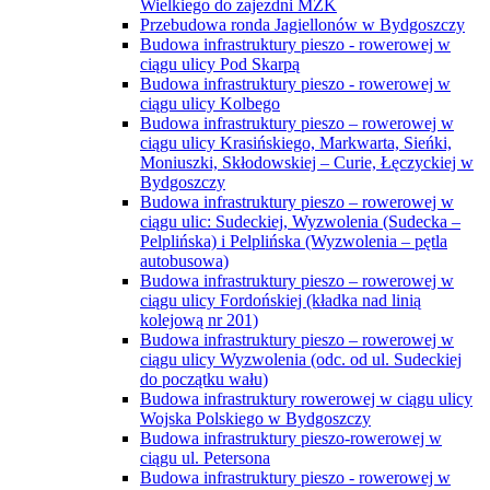
Wielkiego do zajezdni MZK
Przebudowa ronda Jagiellonów w Bydgoszczy
Budowa infrastruktury pieszo - rowerowej w
ciągu ulicy Pod Skarpą
Budowa infrastruktury pieszo - rowerowej w
ciągu ulicy Kolbego
Budowa infrastruktury pieszo – rowerowej w
ciągu ulicy Krasińskiego, Markwarta, Sieńki,
Moniuszki, Skłodowskiej – Curie, Łęczyckiej w
Bydgoszczy
Budowa infrastruktury pieszo – rowerowej w
ciągu ulic: Sudeckiej, Wyzwolenia (Sudecka –
Pelplińska) i Pelplińska (Wyzwolenia – pętla
autobusowa)
Budowa infrastruktury pieszo – rowerowej w
ciągu ulicy Fordońskiej (kładka nad linią
kolejową nr 201)
Budowa infrastruktury pieszo – rowerowej w
ciągu ulicy Wyzwolenia (odc. od ul. Sudeckiej
do początku wału)
Budowa infrastruktury rowerowej w ciągu ulicy
Wojska Polskiego w Bydgoszczy
Budowa infrastruktury pieszo-rowerowej w
ciągu ul. Petersona
Budowa infrastruktury pieszo - rowerowej w