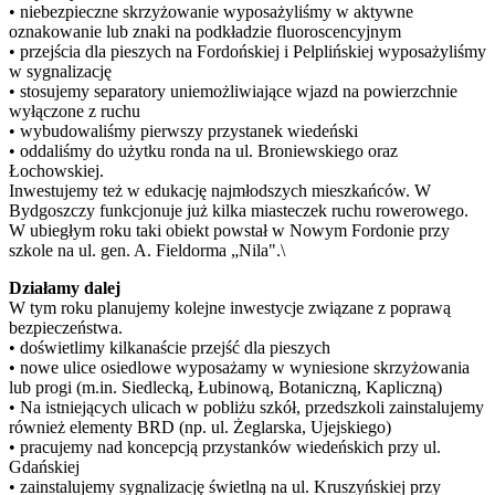
• niebezpieczne skrzyżowanie wyposażyliśmy w aktywne
oznakowanie lub znaki na podkładzie fluoroscencyjnym
• przejścia dla pieszych na Fordońskiej i Pelplińskiej wyposażyliśmy
w sygnalizację
• stosujemy separatory uniemożliwiające wjazd na powierzchnie
wyłączone z ruchu
• wybudowaliśmy pierwszy przystanek wiedeński
• oddaliśmy do użytku ronda na ul. Broniewskiego oraz
Łochowskiej.
Inwestujemy też w edukację najmłodszych mieszkańców. W
Bydgoszczy funkcjonuje już kilka miasteczek ruchu rowerowego.
W ubiegłym roku taki obiekt powstał w Nowym Fordonie przy
szkole na ul. gen. A. Fieldorma „Nila".\
Działamy dalej
W tym roku planujemy kolejne inwestycje związane z poprawą
bezpieczeństwa.
• doświetlimy kilkanaście przejść dla pieszych
• nowe ulice osiedlowe wyposażamy w wyniesione skrzyżowania
lub progi (m.in. Siedlecką, Łubinową, Botaniczną, Kapliczną)
• Na istniejących ulicach w pobliżu szkół, przedszkoli zainstalujemy
również elementy BRD (np. ul. Żeglarska, Ujejskiego)
• pracujemy nad koncepcją przystanków wiedeńskich przy ul.
Gdańskiej
• zainstalujemy sygnalizację świetlną na ul. Kruszyńskiej przy