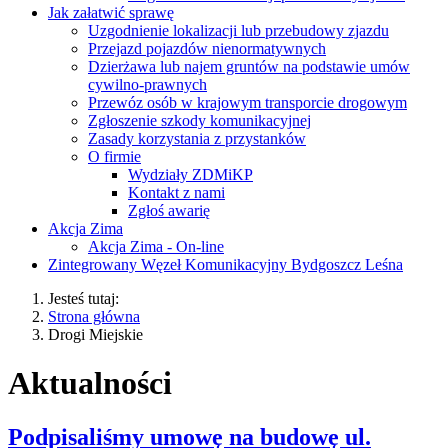
Jak załatwić sprawę
Uzgodnienie lokalizacji lub przebudowy zjazdu
Przejazd pojazdów nienormatywnych
Dzierżawa lub najem gruntów na podstawie umów
cywilno-prawnych
Przewóz osób w krajowym transporcie drogowym
Zgłoszenie szkody komunikacyjnej
Zasady korzystania z przystanków
O firmie
Wydziały ZDMiKP
Kontakt z nami
Zgłoś awarię
Akcja Zima
Akcja Zima - On-line
Zintegrowany Węzeł Komunikacyjny Bydgoszcz Leśna
Jesteś tutaj:
Strona główna
Drogi Miejskie
Aktualności
Podpisaliśmy umowę na budowę ul.