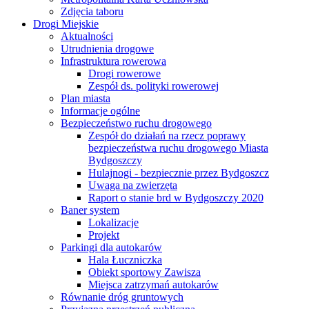
Zdjęcia taboru
Drogi Miejskie
Aktualności
Utrudnienia drogowe
Infrastruktura rowerowa
Drogi rowerowe
Zespół ds. polityki rowerowej
Plan miasta
Informacje ogólne
Bezpieczeństwo ruchu drogowego
Zespół do działań na rzecz poprawy
bezpieczeństwa ruchu drogowego Miasta
Bydgoszczy
Hulajnogi - bezpiecznie przez Bydgoszcz
Uwaga na zwierzęta
Raport o stanie brd w Bydgoszczy 2020
Baner system
Lokalizacje
Projekt
Parkingi dla autokarów
Hala Łuczniczka
Obiekt sportowy Zawisza
Miejsca zatrzymań autokarów
Równanie dróg gruntowych