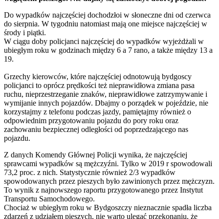
Do wypadków najczęściej dochodzłoi w słoneczne dni od czerwca
do sierpnia. W tygodniu natomiast mają one miejsce najczęściej w
środy i piątki.
W ciągu doby policjanci najczęściej do wypadków wyjeżdżali w
ubiegłym roku w godzinach między 6 a 7 rano, a także między 13 a
19.
Grzechy kierowców, które najczęściej odnotowują bydgoscy
policjanci to oprócz prędkości też nieprawidłowa zmiana pasa
ruchu, nieprzestrzeganie znaków, nieprawidłowe zatrzymywanie i
wymijanie innych pojazdów. Dbajmy o porządek w pojeździe, nie
korzystajmy z telefonu podczas jazdy, pamiętajmy również o
odpowiednim przygotowaniu pojazdu do pory roku oraz
zachowaniu bezpiecznej odległości od poprzedzającego nas
pojazdu.
Z danych Komendy Głównej Policji wynika, że najczęściej
sprawcami wypadków są mężczyźni. Tylko w 2019 r spowodowali
73,2 proc. z nich. Statystycznie również 2/3 wypadków
spowodowanych przez pieszych było zawinionych przez mężczyzn.
To wynik z najnowszego raportu przygotowanego przez Instytut
Transportu Samochodowego.
Chociaż w ubiegłym roku w Bydgoszczy nieznacznie spadła liczba
zdarzeń z udziałem pieszych, nie warto ulegać przekonaniu, że