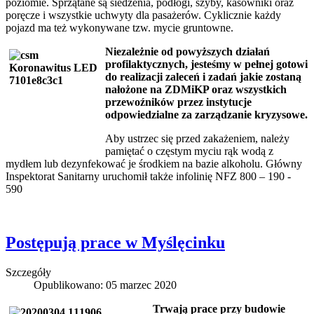
poziomie. Sprzątane są siedzenia, podłogi, szyby, kasowniki oraz
poręcze i wszystkie uchwyty dla pasażerów. Cyklicznie każdy
pojazd ma też wykonywane tzw. mycie gruntowne.
Niezależnie od powyższych działań
profilaktycznych, jesteśmy w pełnej gotowi
do realizacji zaleceń i zadań jakie zostaną
nałożone na ZDMiKP oraz wszystkich
przewoźników przez instytucje
odpowiedzialne za zarządzanie kryzysowe.
Aby ustrzec się przed zakażeniem, należy
pamiętać o częstym myciu rąk wodą z
mydłem lub dezynfekować je środkiem na bazie alkoholu. Główny
Inspektorat Sanitarny uruchomił także infolinię NFZ 800 – 190 -
590
Postępują prace w Myślęcinku
Szczegóły
Opublikowano: 05 marzec 2020
Trwają prace przy budowie