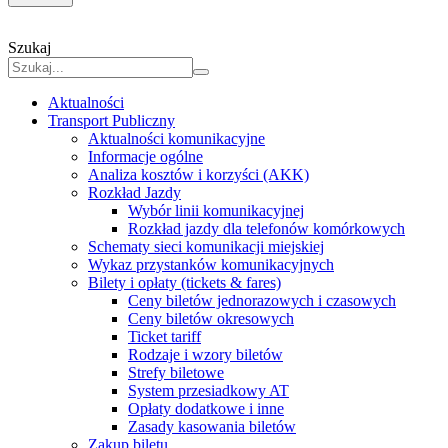
Szukaj
Aktualności
Transport Publiczny
Aktualności komunikacyjne
Informacje ogólne
Analiza kosztów i korzyści (AKK)
Rozkład Jazdy
Wybór linii komunikacyjnej
Rozkład jazdy dla telefonów komórkowych
Schematy sieci komunikacji miejskiej
Wykaz przystanków komunikacyjnych
Bilety i opłaty (tickets & fares)
Ceny biletów jednorazowych i czasowych
Ceny biletów okresowych
Ticket tariff
Rodzaje i wzory biletów
Strefy biletowe
System przesiadkowy AT
Opłaty dodatkowe i inne
Zasady kasowania biletów
Zakup biletu