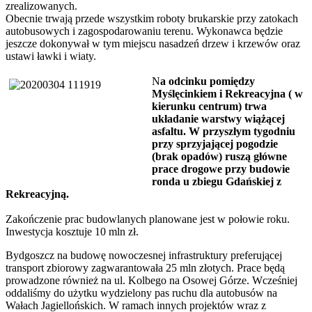
zrealizowanych.
Obecnie trwają przede wszystkim roboty brukarskie przy zatokach
autobusowych i zagospodarowaniu terenu. Wykonawca będzie
jeszcze dokonywał w tym miejscu nasadzeń drzew i krzewów oraz
ustawi ławki i wiaty.
N
a odcinku pomiędzy
Myślęcinkiem i Rekreacyjna ( w
kierunku centrum) trwa
układanie warstwy wiążącej
asfaltu. W przyszłym tygodniu
przy sprzyjającej pogodzie
(brak opadów) ruszą główne
prace drogowe przy budowie
ronda u zbiegu Gdańskiej z
Rekreacyjną.
Zakończenie prac budowlanych planowane jest w połowie roku.
Inwestycja kosztuje 10 mln zł.
Bydgoszcz na budowę nowoczesnej infrastruktury preferującej
transport zbiorowy zagwarantowała 25 mln złotych. Prace będą
prowadzone również na ul. Kolbego na Osowej Górze. Wcześniej
oddaliśmy do użytku wydzielony pas ruchu dla autobusów na
Wałach Jagiellońskich. W ramach innych projektów wraz z