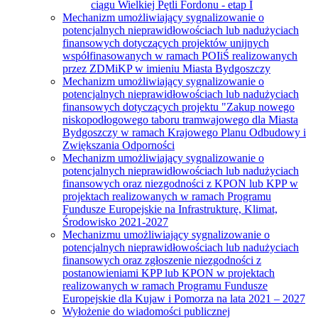
ciągu Wielkiej Pętli Fordonu - etap I
Mechanizm umożliwiający sygnalizowanie o
potencjalnych nieprawidłowościach lub nadużyciach
finansowych dotyczących projektów unijnych
współfinasowanych w ramach POIiŚ realizowanych
przez ZDMiKP w imieniu Miasta Bydgoszczy
Mechanizm umożliwiający sygnalizowanie o
potencjalnych nieprawidłowościach lub nadużyciach
finansowych dotyczących projektu "Zakup nowego
niskopodłogowego taboru tramwajowego dla Miasta
Bydgoszczy w ramach Krajowego Planu Odbudowy i
Zwiększania Odporności
Mechanizm umożliwiający sygnalizowanie o
potencjalnych nieprawidłowościach lub nadużyciach
finansowych oraz niezgodności z KPON lub KPP w
projektach realizowanych w ramach Programu
Fundusze Europejskie na Infrastrukturę, Klimat,
Środowisko 2021-2027
Mechanizmu umożliwiający sygnalizowanie o
potencjalnych nieprawidłowościach lub nadużyciach
finansowych oraz zgłoszenie niezgodności z
postanowieniami KPP lub KPON w projektach
realizowanych w ramach Programu Fundusze
Europejskie dla Kujaw i Pomorza na lata 2021 – 2027
Wyłożenie do wiadomości publicznej