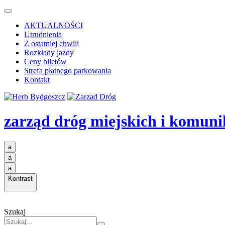
AKTUALNOŚCI
Utrudnienia
Z ostatniej chwili
Rozkłady jazdy
Ceny biletów
Strefa płatnego parkowania
Kontakt
zarząd dróg miejskich i komuni
a
a
a
Kontrast
Szukaj