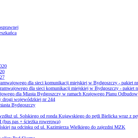
osprawnej
eszkańca
2020
020
027
mwajowego dla sieci komunikacji miejskiej w Bydgoszczy - pakiet nr
amwajowego dla sieci komunikacji miejskiej w Bydgoszczy - pakiet n
jowego dla Miasta Bydgoszczy w ramach Krajowego Planu Odbudowy
 drogi wojewódzkiej nr 244
miasta Bydgoszczy
ż ul. Solskiego od ronda Kujawskiego do pętli Bielicka wraz z pęt
 (bus pas + ścieżka rowerowa)
skiej na odcinku od ul. Kazimierza Wielkiego do zajezdni MZK