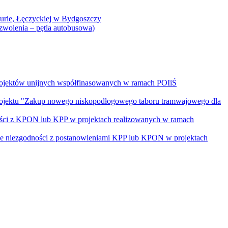
Curie, Łęczyckiej w Bydgoszczy
yzwolenia – pętla autobusowa)
rojektów unijnych współfinasowanych w ramach POIiŚ
projektu "Zakup nowego niskopodłogowego taboru tramwajowego dla
ości z KPON lub KPP w projektach realizowanych w ramach
nie niezgodności z postanowieniami KPP lub KPON w projektach