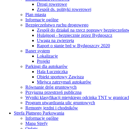
Drogi rowerowe
Zespół ds. polityki rowerowej
Plan miasta
Informacje ogólne
Bezpieczeństwo ruchu drogowego
Zespół do działań na rzecz poprawy bezpieczeńs
Hulajnogi - bezpiecznie przez Bydgoszcz
Uwaga na zwierzęta
Raport o stanie brd w Bydgoszczy 2020
Baner system
Lokalizacje
Projekt
Parkingi dla autokarów
Hala Łuczniczka
Obiekt sportowy Zawisza
Miejsca zatrzymań autokarów
Równanie dróg gruntowych
Przyjazna przestrzeń publiczna
Wyniki klasyfikacji miejskiego odcinka TNT w granicac
Program utwardzania ulic gruntowych
Remonty jezdni i chodników
Strefa Płatnego Parkowania
Informacje ogólne
Mapa Strefy
Opłaty