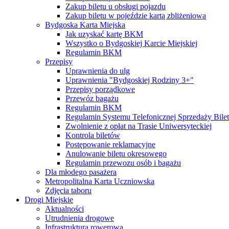
Zakup biletu u obsługi pojazdu
Zakup biletu w pojeździe kartą zbliżeniową
Bydgoska Karta Miejska
Jak uzyskać kartę BKM
Wszystko o Bydgoskiej Karcie Miejskiej
Regulamin BKM
Przepisy
Uprawnienia do ulg
Uprawnienia "Bydgoskiej Rodziny 3+"
Przepisy porządkowe
Przewóz bagażu
Regulamin BKM
Regulamin Systemu Telefonicznej Sprzedaży Bile
Zwolnienie z opłat na Trasie Uniwersyteckiej
Kontrola biletów
Postępowanie reklamacyjne
Anulowanie biletu okresowego
Regulamin przewozu osób i bagażu
Dla młodego pasażera
Metropolitalna Karta Uczniowska
Zdjęcia taboru
Drogi Miejskie
Aktualności
Utrudnienia drogowe
Infrastruktura rowerowa