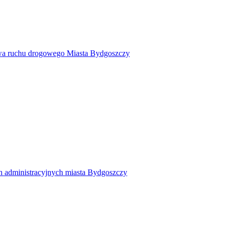
twa ruchu drogowego Miasta Bydgoszczy
h administracyjnych miasta Bydgoszczy