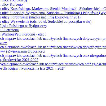
u ulicy Pod Skarpą
u ulicy Kolbego
u ulicy Krasińskiego, Markwarta, Sieńki, Moniuszki, Skłodowskiej – 
 ulic: Sudeckiej, Wyzwolenia (Sudecka – Pelplińska) i Pelplińska (W
 ulicy Fordońskiej (kładka nad linią kolejową nr 201)
 ulicy Wyzwolenia (odc. od ul. Sudeckiej do początku wału)
Wojska Polskiego w Bydgoszczy
l. Petersona
Wielkiej Pętli Fordonu - etap I
ych nieprawidłowościach lub nadużyciach finansowych dotyczących p
szczy
ych nieprawidłowościach lub nadużyciach finansowych dotyczących 
wy i Zwiększania Odporności
ych nieprawidłowościach lub nadużyciach finansowych oraz niezgodn
at, Środowisko 2021-2027
ych nieprawidłowościach lub nadużyciach finansowych oraz zgłosze
 dla Kujaw i Pomorza na lata 2021 – 2027