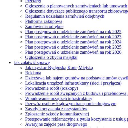
Przetargi
Ogłoszenia o planowanych zamówieniach lub umowac
Ogłoszenia dotyczące publicznego transportu zbioroweg
Regulamin udzielania zamówień odrębnych
Platforma zakupowa
Zamówienia odrębne
Plan postępowań o udzielenie zamówień na rok 2022
Plan postępowań o udzielenie zamówień na rok 2023
Plan postępowań o udzielenie zamówień na rok 2024
Plan postępowań o udzielenie zamówień na rok 2025
Plan postępowań o udzielenie zamówień na rok 2026
Ogłoszenia o zbyciu majątku
Jak załatwić sprawę
Jak uzyskać Bydgoską Kartę Miejską
Reklama
Dzierżawa lub najem gruntów na podstawie umów cywi
Lokalizacja urządzeń infrastruktury (sieci i przyłącza)
Prowadzenie robót (rozkopy)
Prowadzenie robót związanych z budowa i przebudową k
Wbudowanie urządzeń infrastruktury
Przewóz osób w krajowym transporcie drogowym
Zasady korzystania z przystanków
Zgłoszenie szkody komunikacyjnej
Postępowanie reklamacyjne z tytułu korzystania z usłu
Awaryjne zajęcie pasa drogowego