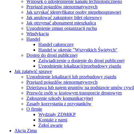
Wniosek o udostępnienie kanału technologicznego
Przejazd pojazdów nienormatywnych
Jak uzyskać identyfikator osoby niepełnosprawnej
Jak anulować zakupiony bilet okresowy
Jak otrzymać abonament mieszkańca
Uzgodnienie zmian organizacji ruchu
Windykacja
Handel
Handel całoroczny
Handel w okresie "Wszystkich Świętych"
Dostęp do drogi publicznej
Zaświadczenie o dostępie do drogi publicznej
Uzgodnienie lokalizacji/przebudowy zjazdu
Jak załatwić sprawę
Uzgodnienie lokalizacji lub przebudowy zjazdu
Przejazd pojazdów nienormatywnych
Dzierżawa lub najem gruntów na podstawie umów cywi
Przewóz osób w krajowym transporcie drogowym
Zgłoszenie szkody komunikacyjnej
Zasady korzystania z przystanków
O firmie
Wydziały ZDMiKP
Kontakt z nami
Zgłoś awarię
Akcja Zima