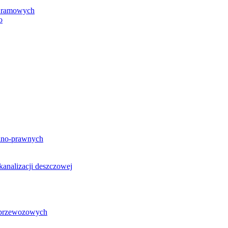
h ramowych
o
lno-prawnych
analizacji deszczowej
g przewozowych