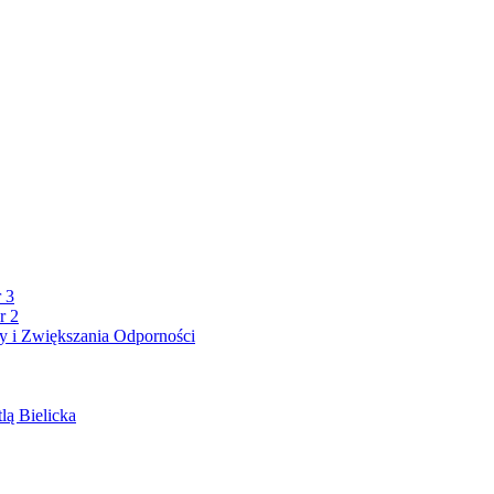
 3
r 2
 i Zwiększania Odporności
lą Bielicka