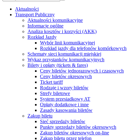
Aktualności
Transport Publiczny
Aktualności komunikacyjne
Informacje ogólne
Analiza kosztów i korzyści (AKK)
Rozkład Jazdy
Wybór linii komunikacyjnej
Rozkład jazdy dla telefonów komórkowych
Schematy sieci komunikacji miejskiej
Wykaz przystanków komunikacyjnych
Bilety i opłaty (tickets & fares)
Ceny biletów jednorazowych i czasowych
Ceny biletów okresowych
Ticket tariff
Rodzaje i wzory biletów
Strefy biletowe
System przesiadkowy AT
Opłaty dodatkowe i inne
Zasady kasowania biletów
Zakup biletu
Sieć sprzedaży biletów
Punkty sprzedaży biletów okresowych
Zakup biletów okresowych on-line
Zakup biletu przez telefon