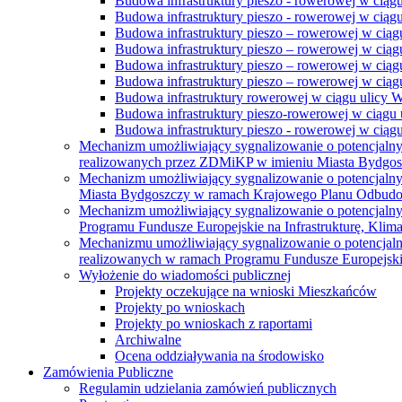
Budowa infrastruktury pieszo - rowerowej w ciąg
Budowa infrastruktury pieszo - rowerowej w ciąg
Budowa infrastruktury pieszo – rowerowej w ciąg
Budowa infrastruktury pieszo – rowerowej w ciągu
Budowa infrastruktury pieszo – rowerowej w ciągu
Budowa infrastruktury pieszo – rowerowej w ciągu
Budowa infrastruktury rowerowej w ciągu ulicy 
Budowa infrastruktury pieszo-rowerowej w ciągu u
Budowa infrastruktury pieszo - rowerowej w ciągu 
Mechanizm umożliwiający sygnalizowanie o potencjaln
realizowanych przez ZDMiKP w imieniu Miasta Bydgo
Mechanizm umożliwiający sygnalizowanie o potencjaln
Miasta Bydgoszczy w ramach Krajowego Planu Odbudo
Mechanizm umożliwiający sygnalizowanie o potencjaln
Programu Fundusze Europejskie na Infrastrukturę, Klim
Mechanizmu umożliwiający sygnalizowanie o potencjaln
realizowanych w ramach Programu Fundusze Europejskie
Wyłożenie do wiadomości publicznej
Projekty oczekujące na wnioski Mieszkańców
Projekty po wnioskach
Projekty po wnioskach z raportami
Archiwalne
Ocena oddziaływania na środowisko
Zamówienia Publiczne
Regulamin udzielania zamówień publicznych