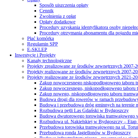
Sposób uiszczenia opłaty
Cennik
Zwolnienia z opłat
Opłaty dodatkowe
Procedury uzyskania identyfikatora osoby niepełn
Procedury otrzymania abonamentu dla pojazdu mi
Płać komórką
Regulamin SPP
E-SKLEP
Inwestycje i Projekty
Kanały technologiczne
Projekty zrealizowane ze środków zewnętrznych 2007-
Projekty realizowane ze środków zewnętrznych 2007-2
Projekty realizowane ze środków zewnętrznych 2021-2
Zakup nowoczesnego niskopodłogowego taboru tra
Zakup nowoczesnego, niskopodłogowego taboru tr
Zakup nowego, niskopodłogowego taboru tramwa
Budowa drogi dla rowerów w ramach przebudowy
Budowa i przebudowa dróg gminnych na terenie 
Rozbudowa pętli Las Gdański w Bydgoszczy
Budowa dwutorowego torowiska tramwajowego wzdłu
Rozbudowa ul. Nakielskiej w Bydgoszczy – Etap I
Przebudowa torowiska tramwajowego na ul. Toruń
Przebudowa ronda Jagiellonów w Bydgoszczy