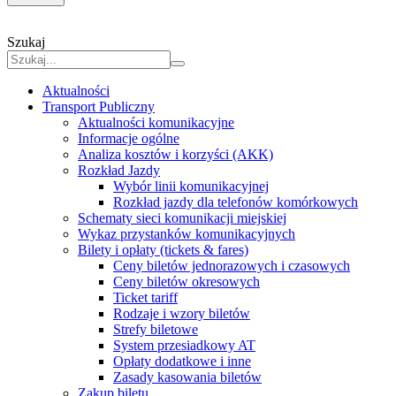
Szukaj
Aktualności
Transport Publiczny
Aktualności komunikacyjne
Informacje ogólne
Analiza kosztów i korzyści (AKK)
Rozkład Jazdy
Wybór linii komunikacyjnej
Rozkład jazdy dla telefonów komórkowych
Schematy sieci komunikacji miejskiej
Wykaz przystanków komunikacyjnych
Bilety i opłaty (tickets & fares)
Ceny biletów jednorazowych i czasowych
Ceny biletów okresowych
Ticket tariff
Rodzaje i wzory biletów
Strefy biletowe
System przesiadkowy AT
Opłaty dodatkowe i inne
Zasady kasowania biletów
Zakup biletu