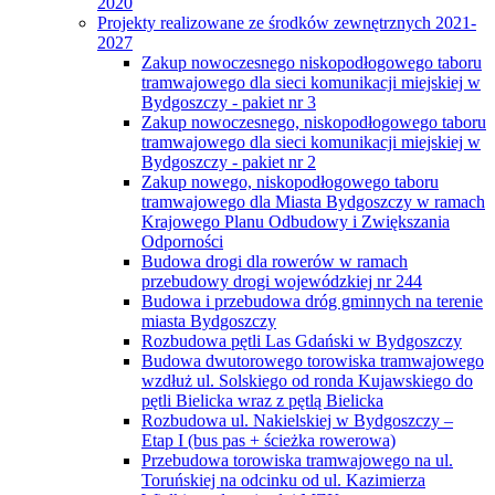
2020
Projekty realizowane ze środków zewnętrznych 2021-
2027
Zakup nowoczesnego niskopodłogowego taboru
tramwajowego dla sieci komunikacji miejskiej w
Bydgoszczy - pakiet nr 3
Zakup nowoczesnego, niskopodłogowego taboru
tramwajowego dla sieci komunikacji miejskiej w
Bydgoszczy - pakiet nr 2
Zakup nowego, niskopodłogowego taboru
tramwajowego dla Miasta Bydgoszczy w ramach
Krajowego Planu Odbudowy i Zwiększania
Odporności
Budowa drogi dla rowerów w ramach
przebudowy drogi wojewódzkiej nr 244
Budowa i przebudowa dróg gminnych na terenie
miasta Bydgoszczy
Rozbudowa pętli Las Gdański w Bydgoszczy
Budowa dwutorowego torowiska tramwajowego
wzdłuż ul. Solskiego od ronda Kujawskiego do
pętli Bielicka wraz z pętlą Bielicka
Rozbudowa ul. Nakielskiej w Bydgoszczy –
Etap I (bus pas + ścieżka rowerowa)
Przebudowa torowiska tramwajowego na ul.
Toruńskiej na odcinku od ul. Kazimierza