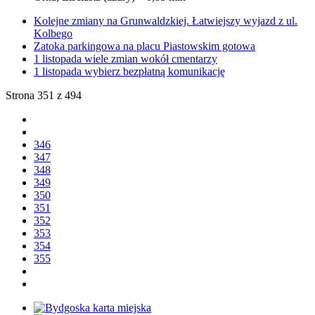
Kolejne zmiany na Grunwaldzkiej. Łatwiejszy wyjazd z ul.
Kolbego
Zatoka parkingowa na placu Piastowskim gotowa
1 listopada wiele zmian wokół cmentarzy
1 listopada wybierz bezpłatną komunikację
Strona 351 z 494
346
347
348
349
350
351
352
353
354
355