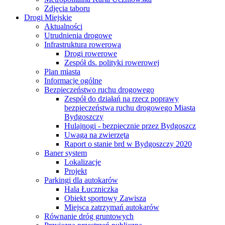
Zdjęcia taboru
Drogi Miejskie
Aktualności
Utrudnienia drogowe
Infrastruktura rowerowa
Drogi rowerowe
Zespół ds. polityki rowerowej
Plan miasta
Informacje ogólne
Bezpieczeństwo ruchu drogowego
Zespół do działań na rzecz poprawy
bezpieczeństwa ruchu drogowego Miasta
Bydgoszczy
Hulajnogi - bezpiecznie przez Bydgoszcz
Uwaga na zwierzęta
Raport o stanie brd w Bydgoszczy 2020
Baner system
Lokalizacje
Projekt
Parkingi dla autokarów
Hala Łuczniczka
Obiekt sportowy Zawisza
Miejsca zatrzymań autokarów
Równanie dróg gruntowych