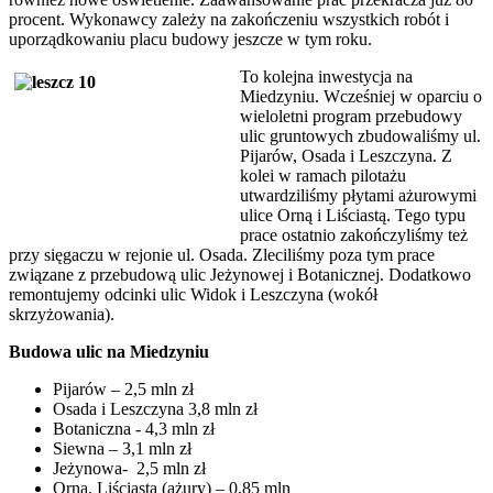
procent. Wykonawcy zależy na zakończeniu wszystkich robót i
uporządkowaniu placu budowy jeszcze w tym roku.
To kolejna inwestycja na
Miedzyniu. Wcześniej w oparciu o
wieloletni program przebudowy
ulic gruntowych zbudowaliśmy ul.
Pijarów, Osada i Leszczyna. Z
kolei w ramach pilotażu
utwardziliśmy płytami ażurowymi
ulice Orną i Liściastą. Tego typu
prace ostatnio zakończyliśmy też
przy sięgaczu w rejonie ul. Osada. Zleciliśmy poza tym prace
związane z przebudową ulic Jeżynowej i Botanicznej. Dodatkowo
remontujemy odcinki ulic Widok i Leszczyna (wokół
skrzyżowania).
Budowa ulic na Miedzyniu
Pijarów – 2,5 mln zł
Osada i Leszczyna 3,8 mln zł
Botaniczna - 4,3 mln zł
Siewna – 3,1 mln zł
Jeżynowa- 2,5 mln zł
Orna, Liściasta (ażury) – 0,85 mln