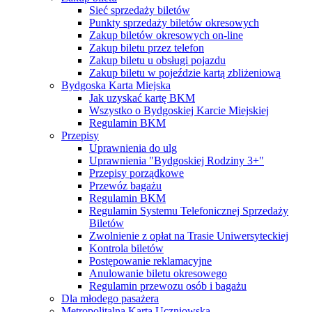
Sieć sprzedaży biletów
Punkty sprzedaży biletów okresowych
Zakup biletów okresowych on-line
Zakup biletu przez telefon
Zakup biletu u obsługi pojazdu
Zakup biletu w pojeździe kartą zbliżeniową
Bydgoska Karta Miejska
Jak uzyskać kartę BKM
Wszystko o Bydgoskiej Karcie Miejskiej
Regulamin BKM
Przepisy
Uprawnienia do ulg
Uprawnienia "Bydgoskiej Rodziny 3+"
Przepisy porządkowe
Przewóz bagażu
Regulamin BKM
Regulamin Systemu Telefonicznej Sprzedaży
Biletów
Zwolnienie z opłat na Trasie Uniwersyteckiej
Kontrola biletów
Postępowanie reklamacyjne
Anulowanie biletu okresowego
Regulamin przewozu osób i bagażu
Dla młodego pasażera
Metropolitalna Karta Uczniowska