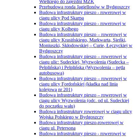
Wielkiego do zajezdni MZK
Przebudowa ronda Jagiellonów w Bydgoszczy
Budowa infrastruktury pieszo - rowerowej w
ciągu ulicy Pod Skarpą
Budowa infrastruktury pieszo - rowerowej w
ciągu ulicy Kolbego
Budowa infrastruktury pieszo – rowerowej w
ciągu ulicy Krasińskiego, Markwarta, Sieńki,
Moniuszki, Skłodowskiej – Curie, Łęczyckiej w
Bydgoszczy
Budowa infrastruktury pieszo – rowerowej w
ciągu ulic: Sudeckiej, Wyzwolenia (Sudecka –
Pelplińska) i Pelplińska (Wyzwolenia – pętla
autobusowa)
Budowa infrastruktury pieszo – rowerowej w
ciągu ulicy Fordońskiej (kładka nad linią
kolejową nr 201)
Budowa infrastruktury pieszo – rowerowej w
ciągu ulicy Wyzwolenia (odc. od ul. Sudeckiej
do początku wału)
Budowa infrastruktury rowerowej w ciągu ulicy
Wojska Polskiego w Bydgoszczy
Budowa infrastruktury pieszo-rowerowej w
ciągu ul. Petersona
Budowa infrastruktury pieszo - rowerowej w