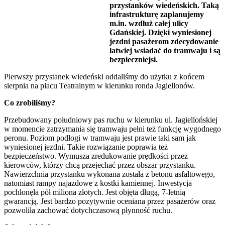
przystanków wiedeńskich. Taką
infrastrukturę zaplanujemy
m.in. wzdłuż całej ulicy
Gdańskiej. Dzięki wyniesionej
jezdni pasażerom zdecydowanie
łatwiej wsiadać do tramwaju i są
bezpieczniejsi.
Pierwszy przystanek wiedeński oddaliśmy do użytku z końcem
sierpnia na placu Teatralnym w kierunku ronda Jagiellonów.
Co zrobiliśmy?
Przebudowany południowy pas ruchu w kierunku ul. Jagiellońskiej
w momencie zatrzymania się tramwaju pełni też funkcję wygodnego
peronu. Poziom podłogi w tramwaju jest prawie taki sam jak
wyniesionej jezdni. Takie rozwiązanie poprawia też
bezpieczeństwo. Wymusza zredukowanie prędkości przez
kierowców, którzy chcą przejechać przez obszar przystanku.
Nawierzchnia przystanku wykonana została z betonu asfaltowego,
natomiast rampy najazdowe z kostki kamiennej. Inwestycja
pochłonęła pół miliona złotych. Jest objęta długą, 7-letnią
gwarancją. Jest bardzo pozytywnie oceniana przez pasażerów oraz
pozwoliła zachować dotychczasową płynność ruchu.