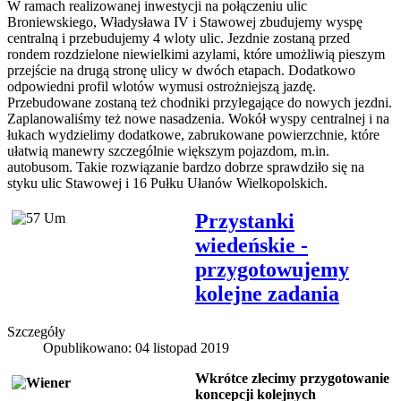
W ramach realizowanej inwestycji na połączeniu ulic
Broniewskiego, Władysława IV i Stawowej zbudujemy wyspę
centralną i przebudujemy 4 wloty ulic. Jezdnie zostaną przed
rondem rozdzielone niewielkimi azylami, które umożliwią pieszym
przejście na drugą stronę ulicy w dwóch etapach. Dodatkowo
odpowiedni profil wlotów wymusi ostrożniejszą jazdę.
Przebudowane zostaną też chodniki przylegające do nowych jezdni.
Zaplanowaliśmy też nowe nasadzenia. Wokół wyspy centralnej i na
łukach wydzielimy dodatkowe, zabrukowane powierzchnie, które
ułatwią manewry szczególnie większym pojazdom, m.in.
autobusom. Takie rozwiązanie bardzo dobrze sprawdziło się na
styku ulic Stawowej i 16 Pułku Ułanów Wielkopolskich.
Przystanki
wiedeńskie -
przygotowujemy
kolejne zadania
Szczegóły
Opublikowano: 04 listopad 2019
Wkrótce zlecimy przygotowanie
koncepcji kolejnych