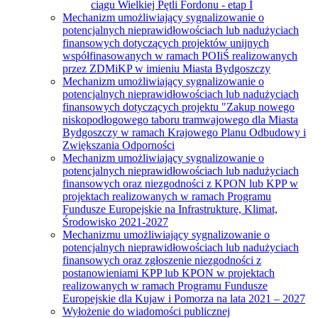
ciągu Wielkiej Pętli Fordonu - etap I
Mechanizm umożliwiający sygnalizowanie o
potencjalnych nieprawidłowościach lub nadużyciach
finansowych dotyczących projektów unijnych
współfinasowanych w ramach POIiŚ realizowanych
przez ZDMiKP w imieniu Miasta Bydgoszczy
Mechanizm umożliwiający sygnalizowanie o
potencjalnych nieprawidłowościach lub nadużyciach
finansowych dotyczących projektu "Zakup nowego
niskopodłogowego taboru tramwajowego dla Miasta
Bydgoszczy w ramach Krajowego Planu Odbudowy i
Zwiększania Odporności
Mechanizm umożliwiający sygnalizowanie o
potencjalnych nieprawidłowościach lub nadużyciach
finansowych oraz niezgodności z KPON lub KPP w
projektach realizowanych w ramach Programu
Fundusze Europejskie na Infrastrukturę, Klimat,
Środowisko 2021-2027
Mechanizmu umożliwiający sygnalizowanie o
potencjalnych nieprawidłowościach lub nadużyciach
finansowych oraz zgłoszenie niezgodności z
postanowieniami KPP lub KPON w projektach
realizowanych w ramach Programu Fundusze
Europejskie dla Kujaw i Pomorza na lata 2021 – 2027
Wyłożenie do wiadomości publicznej