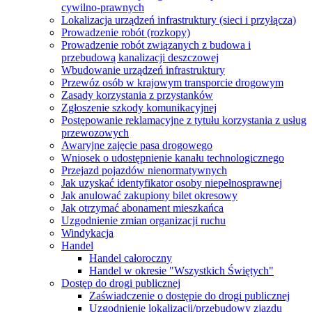
cywilno-prawnych
Lokalizacja urządzeń infrastruktury (sieci i przyłącza)
Prowadzenie robót (rozkopy)
Prowadzenie robót związanych z budowa i
przebudową kanalizacji deszczowej
Wbudowanie urządzeń infrastruktury
Przewóz osób w krajowym transporcie drogowym
Zasady korzystania z przystanków
Zgłoszenie szkody komunikacyjnej
Postępowanie reklamacyjne z tytułu korzystania z usług
przewozowych
Awaryjne zajęcie pasa drogowego
Wniosek o udostępnienie kanału technologicznego
Przejazd pojazdów nienormatywnych
Jak uzyskać identyfikator osoby niepełnosprawnej
Jak anulować zakupiony bilet okresowy
Jak otrzymać abonament mieszkańca
Uzgodnienie zmian organizacji ruchu
Windykacja
Handel
Handel całoroczny
Handel w okresie "Wszystkich Świętych"
Dostęp do drogi publicznej
Zaświadczenie o dostępie do drogi publicznej
Uzgodnienie lokalizacji/przebudowy zjazdu