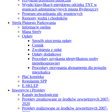
Przyjazna przestrzeń publiczna
Wyniki klasyfikacji miejskiego odcinka TNT w
granicach administracyjnych miasta Bydgoszczy
Program utwardzania ulic gruntowych
Remonty jezdni i chodników
Strefa Płatnego Parkowania
Informacje ogólne
Mapa Strefy
Opłaty
Sposób uiszczenia opłaty
Cennik
Zwolnienia z opłat
Opłaty dodatkowe
Procedury uzyskania identyfikatora osoby
niepełnosprawnej
Procedury otrzymania abonamentu dla pojazdu
mieszkańca
Płać komórką
Regulamin SPP
E-SKLEP
Inwestycje i Projekty
Kanały technologiczne
Projekty zrealizowane ze środków zewnętrznych 2007-
2020
Projekty realizowane ze środków zewnętrznych 2007-