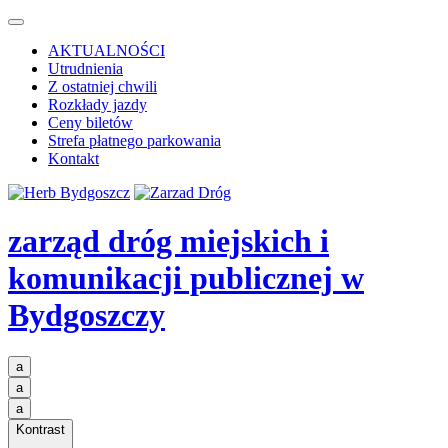
AKTUALNOŚCI
Utrudnienia
Z ostatniej chwili
Rozkłady jazdy
Ceny biletów
Strefa płatnego parkowania
Kontakt
zarząd dróg miejskich i
komunikacji publicznej
w
Bydgoszczy
a
a
a
Kontrast