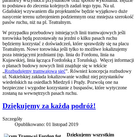
parametry wszystkich przystanków oraz sposób wykonania. Będzie
to podstawa do zlecenia kolejnych zadań tego typu. Na ul.
Gdańskiej wzywaniem dla projektantów będzie wyjątkowo duże
nasycenie terenu uzbrojeniem podziemnym oraz mniejsza szerokość
pasów ruchu, niż na pl. Teatralnym.
W przypadku przebudowy istniejących linii tramwajowych jeśli
torowiska będą pozostawały na jezdni o kilku pasach ruchu
będziemy korzystać z doświadczeń, które sprawdziły się na placu
Teatralnym. Nowe torowiska jeśli tylko to możliwe lokalizujemy
poza istniejącymi jezdniami (np. linia do Fordonu, linia na
Kujawskiej, linia łącząca Fordońską z Toruńską). Więcej informacji
o planach budowy nowych linii znajduje się w tekście
„
Rozbudujemy tramwajową sieć
”. Również koncepcja rozbudowy
ul. Nakielskiej zakłada lokalizowanie wzdłuż niej przystanków
wiedeńskich na osiedlach Miedzyń i Prądy. Pozwolą one na
bezpieczne i wygodne korzystanie z buspasów, które wytyczone
zostaną na wewnętrzych pasach ruchu.
Dziękujemy za każdą podróż!
Szczegóły
Opublikowano: 01 listopad 2019
Dziękujemy wszystkim