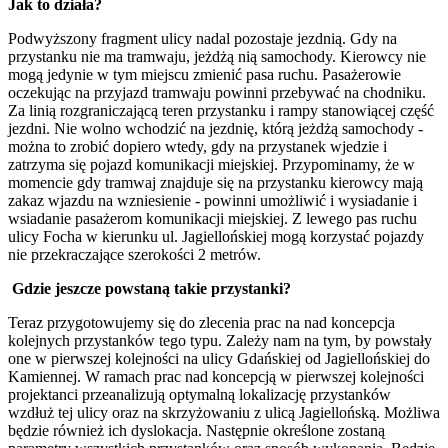
Jak to działa?
Podwyższony fragment ulicy nadal pozostaje jezdnią. Gdy na
przystanku nie ma tramwaju, jeżdżą nią samochody. Kierowcy nie
mogą jedynie w tym miejscu zmienić pasa ruchu. Pasażerowie
oczekując na przyjazd tramwaju powinni przebywać na chodniku.
Za linią rozgraniczającą teren przystanku i rampy stanowiącej część
jezdni. Nie wolno wchodzić na jezdnię, którą jeżdżą samochody -
można to zrobić dopiero wtedy, gdy na przystanek wjedzie i
zatrzyma się pojazd komunikacji miejskiej. Przypominamy, że w
momencie gdy tramwaj znajduje się na przystanku kierowcy mają
zakaz wjazdu na wzniesienie - powinni umożliwić i wysiadanie i
wsiadanie pasażerom komunikacji miejskiej. Z lewego pas ruchu
ulicy Focha w kierunku ul. Jagiellońskiej mogą korzystać pojazdy
nie przekraczające szerokości 2 metrów.
Gdzie jeszcze powstaną takie przystanki?
Teraz przygotowujemy się do zlecenia prac na nad koncepcja
kolejnych przystanków tego typu. Zależy nam na tym, by powstały
one w pierwszej kolejności na ulicy Gdańskiej od Jagiellońskiej do
Kamiennej. W ramach prac nad koncepcją w pierwszej kolejności
projektanci przeanalizują optymalną lokalizację przystanków
wzdłuż tej ulicy oraz na skrzyżowaniu z ulicą Jagiellońską. Możliwa
będzie również ich dyslokacja. Następnie określone zostaną