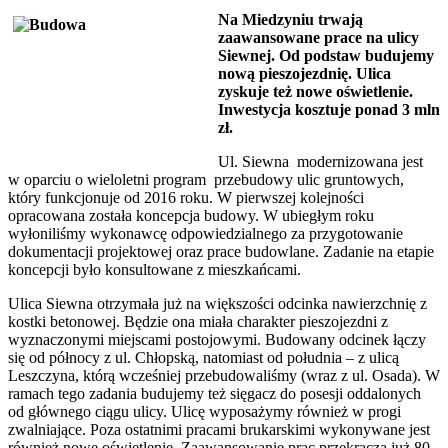
Na Miedzyniu trwają
zaawansowane prace na ulicy
Siewnej. Od podstaw budujemy
nową pieszojezdnię. Ulica
zyskuje też nowe oświetlenie.
Inwestycja kosztuje ponad 3 mln
zł.
Ul. Siewna modernizowana jest
w oparciu o wieloletni program przebudowy ulic gruntowych,
który funkcjonuje od 2016 roku. W pierwszej kolejności
opracowana została koncepcja budowy. W ubiegłym roku
wyłoniliśmy wykonawcę odpowiedzialnego za przygotowanie
dokumentacji projektowej oraz prace budowlane. Zadanie na etapie
koncepcji było konsultowane z mieszkańcami.
Ulica Siewna otrzymała już na większości odcinka nawierzchnię z
kostki betonowej. Będzie ona miała charakter pieszojezdni z
wyznaczonymi miejscami postojowymi. Budowany odcinek łączy
się od północy z ul. Chłopską, natomiast od południa – z ulicą
Leszczyna, którą wcześniej przebudowaliśmy (wraz z ul. Osada). W
ramach tego zadania budujemy też sięgacz do posesji oddalonych
od głównego ciągu ulicy. Ulicę wyposażymy również w progi
zwalniające. Poza ostatnimi pracami brukarskimi wykonywane jest
również nowe oświetlenie. Zaawansowanie prac przekracza już 80