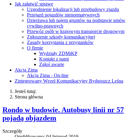
Jak załatwić sprawę
Uzgodnienie lokalizacji lub przebudowy zjazdu
Przejazd pojazdów nienormatywnych
Dzierżawa lub najem gruntów na podstawie umów
cywilno-prawnych
Przewóz osób w krajowym transporcie drogowym
Zgłoszenie szkody komunikacyjnej
Zasady korzystania z przystanków
O firmie
Wydziały ZDMiKP
Kontakt z nami
Zgłoś awarię
Akcja Zima
Akcja Zima - On-line
Zintegrowany Węzeł Komunikacyjny Bydgoszcz Leśna
Jesteś tutaj:
Strona główna
Rondo w budowie. Autobusy linii nr 57
pojadą objazdem
Szczegóły
Opublikowano: 04 listopad 2019