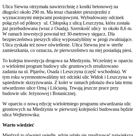
Ulica Siewna otrzymała nawierzchnię z kostki betonowej na
długości około
290 m. Ma teraz charakter pieszojezdni z
wyznaczonymi
miejscami postojowymi. Wybudowany odcinek
połączył od północy ul. Chłopską z ulicą Leszczyna, która została
już przebudowana (wraz z Osadą). Szerokość ulicy to około 8,6 m.
W ramach inwestycji powstał też 30-metrowy sięgacz. Dla
bezpieczeństwa pieszych ulicę wyposażyliśmy w progi zwalniające.
Ulica zyskała też nowe oświetlenie. Ulica Siewna jest w strefie
zamieszkania, co oznacza, że pierwszeństwo na niej posiadają piesi.
To kolejna inwestycja drogowa na Miedzyniu. Wcześniej w oparciu
o wieloletni program budowy ulic gruntowych zrealizowano
zadania na ul. Pijarów, Osada i Leszczyna (część wschodnia). W
tym roku wyremontowaliśmy też odcinki ulic Widok i Leszczyna w
sąsiedztwie skrzyżowania. Z kolei w ramach pilotażu dwa lata temu
utwardzono ulice Orną i Liściastą. Trwają jeszcze prace przy
budowie ulic Jeżynowej i Botanicznej.
W oparciu o nową edycję wieloletniego programu utwardzania ulic
gruntowych na Miedzyniu w pierwszej kolejności budowana będzie
ulica Wejherowska.
Warto wiedzieć
Miedzyń to również osiedle, gdzie udało się zrealizować największą