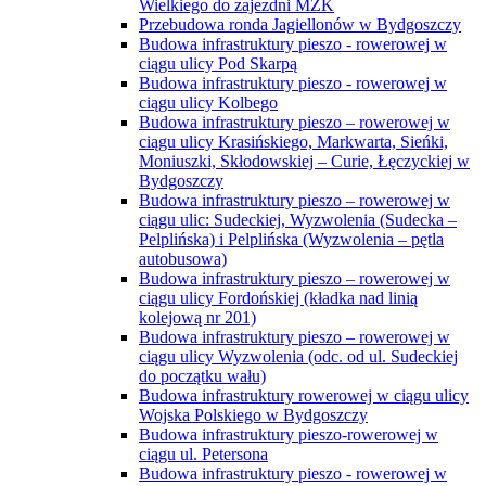
Wielkiego do zajezdni MZK
Przebudowa ronda Jagiellonów w Bydgoszczy
Budowa infrastruktury pieszo - rowerowej w
ciągu ulicy Pod Skarpą
Budowa infrastruktury pieszo - rowerowej w
ciągu ulicy Kolbego
Budowa infrastruktury pieszo – rowerowej w
ciągu ulicy Krasińskiego, Markwarta, Sieńki,
Moniuszki, Skłodowskiej – Curie, Łęczyckiej w
Bydgoszczy
Budowa infrastruktury pieszo – rowerowej w
ciągu ulic: Sudeckiej, Wyzwolenia (Sudecka –
Pelplińska) i Pelplińska (Wyzwolenia – pętla
autobusowa)
Budowa infrastruktury pieszo – rowerowej w
ciągu ulicy Fordońskiej (kładka nad linią
kolejową nr 201)
Budowa infrastruktury pieszo – rowerowej w
ciągu ulicy Wyzwolenia (odc. od ul. Sudeckiej
do początku wału)
Budowa infrastruktury rowerowej w ciągu ulicy
Wojska Polskiego w Bydgoszczy
Budowa infrastruktury pieszo-rowerowej w
ciągu ul. Petersona
Budowa infrastruktury pieszo - rowerowej w