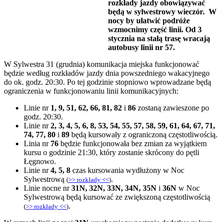
rozkłady jazdy obowiązywać
będą w sylwestrowy wieczór. W
nocy by ułatwić podróże
wzmocnimy część linii. Od 3
stycznia na stałą trasę wracają
autobusy linii nr 57.
W Sylwestra 31 (grudnia) komunikacja miejska funkcjonować
będzie według rozkładów jazdy dnia powszedniego wakacyjnego
do ok. godz. 20:30. Po tej godzinie stopniowo wprowadzane będą
ograniczenia w funkcjonowaniu linii komunikacyjnych:
Linie nr
1, 9, 51, 62, 66, 81, 82
i
86
zostaną zawieszone po
godz. 20:30.
Linie nr
2, 3, 4, 5, 6, 8, 53, 54, 55, 57, 58, 59, 61, 64, 67, 71,
74, 77, 80
i
89
będą kursowały z ograniczoną częstotliwością.
Linia nr
76
będzie funkcjonowała bez zmian za wyjątkiem
kursu o godzinie 21:30, który zostanie skrócony do pętli
Łęgnowo.
Linie nr
4, 5, 8
czas kursowania wydłużony w Noc
Sylwestrową
.
(
>> rozkłady <<
)
Linie nocne nr
31N, 32N, 33N, 34N, 35N
i
36N
w Noc
Sylwestrową będą kursować ze zwiększoną częstotliwością
.
(
>> rozkłady <<
)