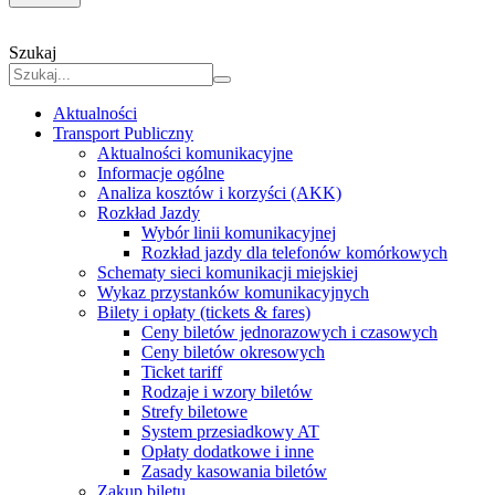
Szukaj
Aktualności
Transport Publiczny
Aktualności komunikacyjne
Informacje ogólne
Analiza kosztów i korzyści (AKK)
Rozkład Jazdy
Wybór linii komunikacyjnej
Rozkład jazdy dla telefonów komórkowych
Schematy sieci komunikacji miejskiej
Wykaz przystanków komunikacyjnych
Bilety i opłaty (tickets & fares)
Ceny biletów jednorazowych i czasowych
Ceny biletów okresowych
Ticket tariff
Rodzaje i wzory biletów
Strefy biletowe
System przesiadkowy AT
Opłaty dodatkowe i inne
Zasady kasowania biletów
Zakup biletu