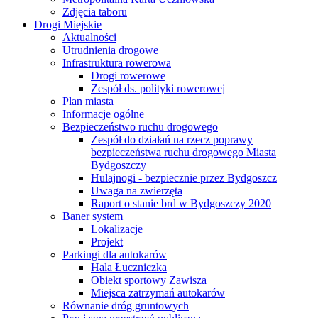
Zdjęcia taboru
Drogi Miejskie
Aktualności
Utrudnienia drogowe
Infrastruktura rowerowa
Drogi rowerowe
Zespół ds. polityki rowerowej
Plan miasta
Informacje ogólne
Bezpieczeństwo ruchu drogowego
Zespół do działań na rzecz poprawy
bezpieczeństwa ruchu drogowego Miasta
Bydgoszczy
Hulajnogi - bezpiecznie przez Bydgoszcz
Uwaga na zwierzęta
Raport o stanie brd w Bydgoszczy 2020
Baner system
Lokalizacje
Projekt
Parkingi dla autokarów
Hala Łuczniczka
Obiekt sportowy Zawisza
Miejsca zatrzymań autokarów
Równanie dróg gruntowych