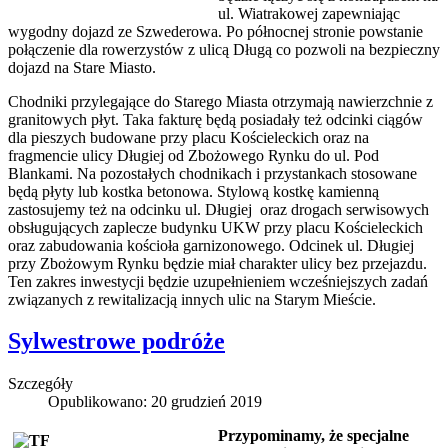
ul. Wiatrakowej zapewniając
wygodny dojazd ze Szwederowa. Po północnej stronie powstanie
połączenie dla rowerzystów z ulicą Długą co pozwoli na bezpieczny
dojazd na Stare Miasto.
Chodniki przylegające do Starego Miasta otrzymają nawierzchnie z
granitowych płyt. Taka fakturę będą posiadały też odcinki ciągów
dla pieszych budowane przy placu Kościeleckich oraz na
fragmencie ulicy Długiej od Zbożowego Rynku do ul. Pod
Blankami. Na pozostałych chodnikach i przystankach stosowane
będą płyty lub kostka betonowa. Stylową kostkę kamienną
zastosujemy też na odcinku ul. Długiej oraz drogach serwisowych
obsługujących zaplecze budynku UKW przy placu Kościeleckich
oraz zabudowania kościoła garnizonowego. Odcinek ul. Długiej
przy Zbożowym Rynku będzie miał charakter ulicy bez przejazdu.
Ten zakres inwestycji będzie uzupełnieniem wcześniejszych zadań
związanych z rewitalizacją innych ulic na Starym Mieście.
Sylwestrowe podróże
Szczegóły
Opublikowano: 20 grudzień 2019
Przypominamy, że s
pecjalne