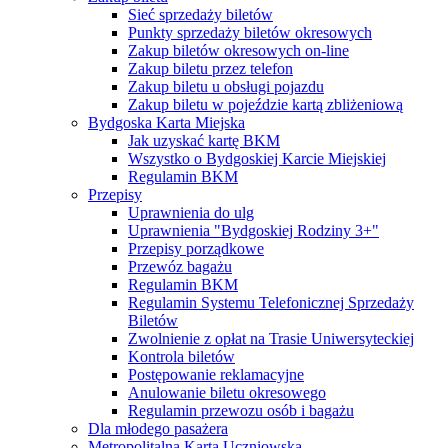
Sieć sprzedaży biletów
Punkty sprzedaży biletów okresowych
Zakup biletów okresowych on-line
Zakup biletu przez telefon
Zakup biletu u obsługi pojazdu
Zakup biletu w pojeździe kartą zbliżeniową
Bydgoska Karta Miejska
Jak uzyskać kartę BKM
Wszystko o Bydgoskiej Karcie Miejskiej
Regulamin BKM
Przepisy
Uprawnienia do ulg
Uprawnienia "Bydgoskiej Rodziny 3+"
Przepisy porządkowe
Przewóz bagażu
Regulamin BKM
Regulamin Systemu Telefonicznej Sprzedaży
Biletów
Zwolnienie z opłat na Trasie Uniwersyteckiej
Kontrola biletów
Postępowanie reklamacyjne
Anulowanie biletu okresowego
Regulamin przewozu osób i bagażu
Dla młodego pasażera
Metropolitalna Karta Uczniowska