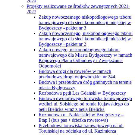
2020
Projekty realizowane ze środków zewnętrznych 2021-
2027
Zakup nowoczesnego niskopodłogowego taboru
tramwajowego dla sieci komunikacji miejskiej w
Bydgoszczy - pakiet nr 3
Zakup nowoczesnego, niskopodłogowego taboru
tramwajowego dla sieci komunikacji miejskiej w
Bydgoszczy - pakiet nr 2
Zakup nowego, niskopodłogowego taboru
tramwajowego dla Miasta Bydgoszczy w ramach
Krajowego Planu Odbudowy i Zwiększania
Odporności
Budowa drogi dla rowerów w ramach
przebudowy drogi wojewódzkiej nr 244
Budowa i przebudowa dróg gminnych na terenie
miasta Bydgoszczy
Rozbudowa pętli Las Gdański w Bydgoszczy
Budowa dwutorowego torowiska tramwajowego
wzdłuż ul. Solskiego od ronda Kujawskiego do
pętli Bielicka wraz z pętlą Bielicka
Rozbudowa ul. Nakielskiej w Bydgoszczy –
Etap I (bus pas + ścieżka rowerowa)
Przebudowa torowiska tramwajowego na ul.
Toruńskiej na odcinku od ul. Kazimierza