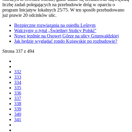
liczbę zadań polegających na przebudowie dróg w oparciu o
program Inicjatyw lokalnych 25/75. W ten sposób przebudowano
już prawie 20 odcinków ulic.
Bezpieczne rozwiązania na osiedlu Leśnym
Walczymy o tytuł „Świetlnej Stolicy Polski”
Nowe jezdnie na Osowej Górze na ulicy Grunwaldzkiej
Jak będzie wyglądać rondo Kujawskie po rozbudowie?
Strona 337 z 494
332
333
334
335
336
337
338
339
340
341