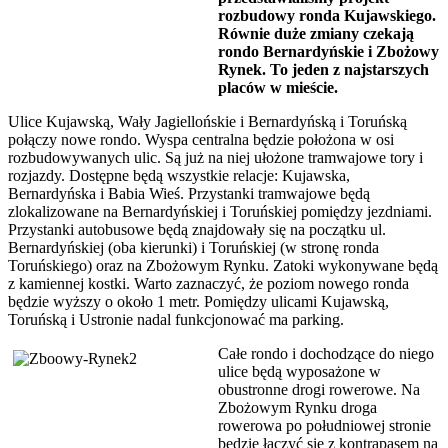
rozbudowy ronda Kujawskiego.
Równie duże zmiany czekają
rondo Bernardyńskie i Zbożowy
Rynek. To jeden z najstarszych
placów w mieście.
Ulice Kujawską, Wały Jagiellońskie i Bernardyńską i Toruńską
połączy nowe rondo. Wyspa centralna będzie położona w osi
rozbudowywanych ulic. Są już na niej ułożone tramwajowe tory i
rozjazdy. Dostępne będą wszystkie relacje: Kujawska,
Bernardyńska i Babia Wieś. Przystanki tramwajowe będą
zlokalizowane na Bernardyńskiej i Toruńskiej pomiędzy jezdniami.
Przystanki autobusowe będą znajdowały się na początku ul.
Bernardyńskiej (oba kierunki) i Toruńskiej (w stronę ronda
Toruńskiego) oraz na Zbożowym Rynku. Zatoki wykonywane będą
z kamiennej kostki. Warto zaznaczyć, że poziom nowego ronda
będzie wyższy o około 1 metr. Pomiędzy ulicami Kujawską,
Toruńską i Ustronie nadal funkcjonować ma parking.
Całe rondo i dochodzące do niego
ulice będą wyposażone w
obustronne drogi rowerowe. Na
Zbożowym Rynku droga
rowerowa po południowej stronie
będzie łączyć się z kontrapasem na