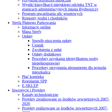
Przyjazna przestrzeń publiczna
Wyniki klasyfikacji miejskiego odcinka TNT w
granicach administracyjnych miasta Bydgoszczy
Program utwardzania ulic gruntowych
Remonty jezdni i chodników
Strefa Płatnego Parkowania
Informacje ogólne
Mapa Strefy
Opłaty
Sposób uiszczenia opłaty
Cennik
Zwolnienia z opłat
Opłaty dodatkowe
Procedury uzyskania identyfikatora osoby
niepełnosprawnej
Procedury otrzymania abonamentu dla pojazdu
mieszkańca
Płać komórką
Regulamin SPP
E-SKLEP
Inwestycje i Projekty
Kanały technologiczne
Projekty zrealizowane ze środków zewnętrznych 2007-
2020
Projekty realizowane ze środków zewnętrznych 2007-