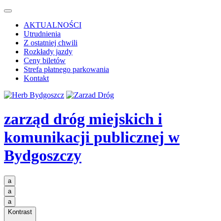
AKTUALNOŚCI
Utrudnienia
Z ostatniej chwili
Rozkłady jazdy
Ceny biletów
Strefa płatnego parkowania
Kontakt
zarząd dróg miejskich i
komunikacji publicznej
w
Bydgoszczy
a
a
a
Kontrast