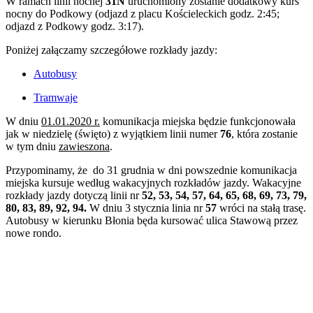
W ramach linii nocnej
31N
uruchomiony zostanie dodatkowy kurs
nocny do Podkowy (odjazd z placu Kościeleckich godz. 2:45;
odjazd z Podkowy godz. 3:17).
Poniżej załączamy szczegółowe rozkłady jazdy:
Autobusy
Tramwaje
W dniu
01.01.2020 r.
komunikacja miejska będzie funkcjonowała
jak w niedzielę (święto) z wyjątkiem linii numer
76
, która zostanie
w tym dniu
zawieszona
.
Przypominamy, że do 31 grudnia w dni powszednie komunikacja
miejska kursuje według wakacyjnych rozkładów jazdy. Wakacyjne
rozkłady jazdy dotyczą linii nr
52, 53, 54, 57, 64, 65, 68, 69, 73, 79,
80, 83, 89, 92, 94.
W dniu 3 stycznia linia nr
57
wróci na stałą trasę.
Autobusy w kierunku Błonia będa kursować ulica Stawową przez
nowe rondo.