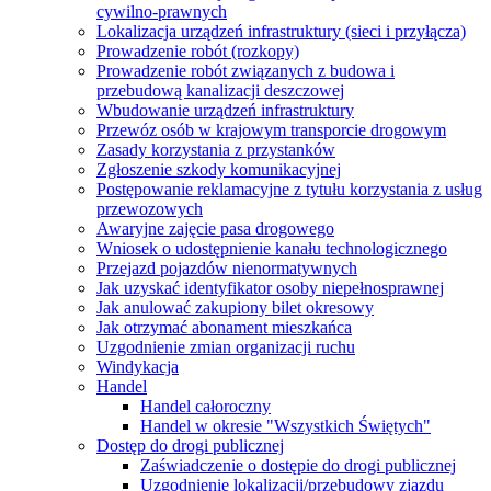
cywilno-prawnych
Lokalizacja urządzeń infrastruktury (sieci i przyłącza)
Prowadzenie robót (rozkopy)
Prowadzenie robót związanych z budowa i
przebudową kanalizacji deszczowej
Wbudowanie urządzeń infrastruktury
Przewóz osób w krajowym transporcie drogowym
Zasady korzystania z przystanków
Zgłoszenie szkody komunikacyjnej
Postępowanie reklamacyjne z tytułu korzystania z usług
przewozowych
Awaryjne zajęcie pasa drogowego
Wniosek o udostępnienie kanału technologicznego
Przejazd pojazdów nienormatywnych
Jak uzyskać identyfikator osoby niepełnosprawnej
Jak anulować zakupiony bilet okresowy
Jak otrzymać abonament mieszkańca
Uzgodnienie zmian organizacji ruchu
Windykacja
Handel
Handel całoroczny
Handel w okresie "Wszystkich Świętych"
Dostęp do drogi publicznej
Zaświadczenie o dostępie do drogi publicznej
Uzgodnienie lokalizacji/przebudowy zjazdu