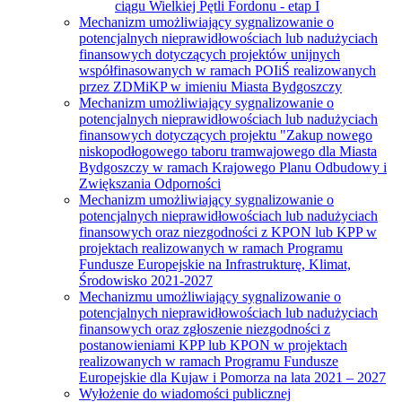
ciągu Wielkiej Pętli Fordonu - etap I
Mechanizm umożliwiający sygnalizowanie o
potencjalnych nieprawidłowościach lub nadużyciach
finansowych dotyczących projektów unijnych
współfinasowanych w ramach POIiŚ realizowanych
przez ZDMiKP w imieniu Miasta Bydgoszczy
Mechanizm umożliwiający sygnalizowanie o
potencjalnych nieprawidłowościach lub nadużyciach
finansowych dotyczących projektu "Zakup nowego
niskopodłogowego taboru tramwajowego dla Miasta
Bydgoszczy w ramach Krajowego Planu Odbudowy i
Zwiększania Odporności
Mechanizm umożliwiający sygnalizowanie o
potencjalnych nieprawidłowościach lub nadużyciach
finansowych oraz niezgodności z KPON lub KPP w
projektach realizowanych w ramach Programu
Fundusze Europejskie na Infrastrukturę, Klimat,
Środowisko 2021-2027
Mechanizmu umożliwiający sygnalizowanie o
potencjalnych nieprawidłowościach lub nadużyciach
finansowych oraz zgłoszenie niezgodności z
postanowieniami KPP lub KPON w projektach
realizowanych w ramach Programu Fundusze
Europejskie dla Kujaw i Pomorza na lata 2021 – 2027
Wyłożenie do wiadomości publicznej