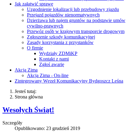
Jak załatwić sprawę
Uzgodnienie lokalizacji lub przebudowy zjazdu
Przejazd pojazdów nienormatywnych
Dzierżawa lub najem gruntów na podstawie umów
cywilno-prawnych
Przewóz osób w krajowym transporcie drogowym
Zgłoszenie szkody komunikacyjnej
Zasady korzystania z przystanków
O firmie
Wydziały ZDMiKP
Kontakt z nami
Zgłoś awarię
Akcja Zima
Akcja Zima - On-line
Zintegrowany Węzeł Komunikacyjny Bydgoszcz Leśna
Jesteś tutaj:
Strona główna
Wesołych Świąt!
Szczegóły
Opublikowano: 23 grudzień 2019