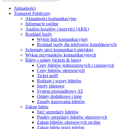
Aktualności
Transport Publiczny
Aktualności komunikacyjne
Informacje ogólne
Analiza kosztów i korzyści (AKK)
Rozkład Jazdy
Wybór linii komunikacyjnej
Rozkład jazdy dla telefonów komórkowych
Schematy sieci komunikacji miejskiej
Wykaz przystanków komunikacyjnych
Bilety i opłaty (tickets & fares)
Ceny biletów jednorazowych i czasowych
Ceny biletów okresowych
Ticket tariff
Rodzaje i wzory biletów
Strefy biletowe
System przesiadkowy AT
Opłaty dodatkowe i inne
Zasady kasowania biletów
Zakup biletu
Sieć sprzedaży biletów
Punkty sprzedaży biletów okresowych
Zakup biletów okresowych on-line
Zakup biletu przez telefon