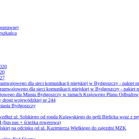
osprawnej
eszkańca
2020
020
027
mwajowego dla sieci komunikacji miejskiej w Bydgoszczy - pakiet nr
amwajowego dla sieci komunikacji miejskiej w Bydgoszczy - pakiet n
jowego dla Miasta Bydgoszczy w ramach Krajowego Planu Odbudowy
 drogi wojewódzkiej nr 244
miasta Bydgoszczy
ż ul. Solskiego od ronda Kujawskiego do pętli Bielicka wraz z pęt
 (bus pas + ścieżka rowerowa)
skiej na odcinku od ul. Kazimierza Wielkiego do zajezdni MZK