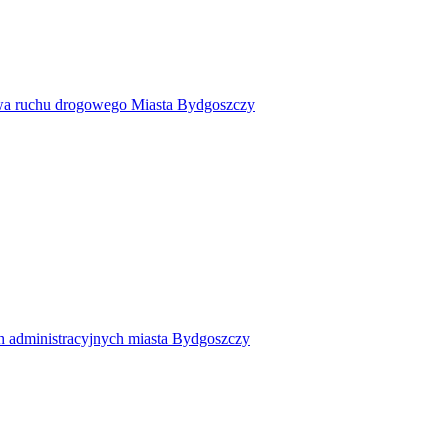
twa ruchu drogowego Miasta Bydgoszczy
h administracyjnych miasta Bydgoszczy