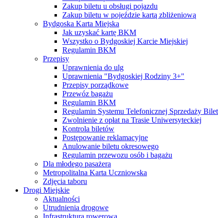
Zakup biletu u obsługi pojazdu
Zakup biletu w pojeździe kartą zbliżeniową
Bydgoska Karta Miejska
Jak uzyskać kartę BKM
Wszystko o Bydgoskiej Karcie Miejskiej
Regulamin BKM
Przepisy
Uprawnienia do ulg
Uprawnienia "Bydgoskiej Rodziny 3+"
Przepisy porządkowe
Przewóz bagażu
Regulamin BKM
Regulamin Systemu Telefonicznej Sprzedaży Bile
Zwolnienie z opłat na Trasie Uniwersyteckiej
Kontrola biletów
Postępowanie reklamacyjne
Anulowanie biletu okresowego
Regulamin przewozu osób i bagażu
Dla młodego pasażera
Metropolitalna Karta Uczniowska
Zdjęcia taboru
Drogi Miejskie
Aktualności
Utrudnienia drogowe
Infrastruktura rowerowa