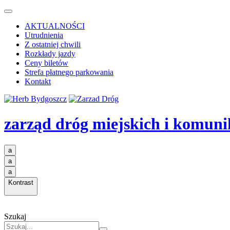
AKTUALNOŚCI
Utrudnienia
Z ostatniej chwili
Rozkłady jazdy
Ceny biletów
Strefa płatnego parkowania
Kontakt
zarząd dróg miejskich i komuni
a
a
a
Kontrast
Szukaj