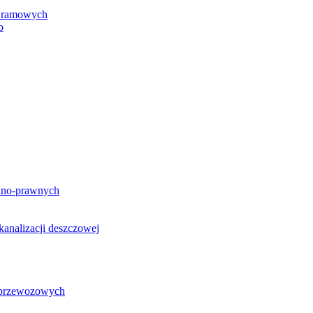
h ramowych
o
lno-prawnych
analizacji deszczowej
g przewozowych