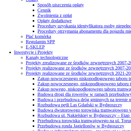
Sposób uiszczenia opłaty
Cennik
Zwolnienia z opłat
Opłaty dodatkowe
Procedury uzyskania identyfikatora osoby niepełn
Procedury otrzymania abonamentu dla pojazdu mi
Płać komórką
Regulamin SPP
E-SKLEP
Inwestycje i Projekty
Kanały technologiczne
Projekty zrealizowane ze środków zewnętrznych 2007-
Projekty realizowane ze środków zewnętrznych 2007-2
Projekty realizowane ze środków zewnętrznych 2021-2
Zakup nowoczesnego niskopodłogowego taboru tra
Zakup nowoczesnego, niskopodłogowego taboru tr
Zakup nowego, niskopodłogowego taboru tramwa
Budowa drogi dla rowerów w ramach przebudowy
Budowa i przebudowa dróg gminnych na terenie 
Rozbudowa pętli Las Gdański w Bydgoszczy
Budowa dwutorowego torowiska tramwajowego wzdłu
Rozbudowa ul. Nakielskiej w Bydgoszczy – Etap I
Przebudowa torowiska tramwajowego na ul. Toruń
Przebudowa ronda Jagiellonów w Bydgoszczy