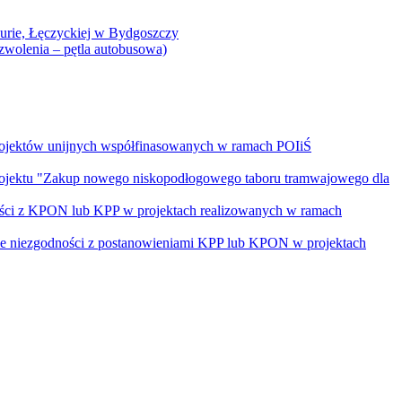
Curie, Łęczyckiej w Bydgoszczy
yzwolenia – pętla autobusowa)
rojektów unijnych współfinasowanych w ramach POIiŚ
projektu "Zakup nowego niskopodłogowego taboru tramwajowego dla
ości z KPON lub KPP w projektach realizowanych w ramach
nie niezgodności z postanowieniami KPP lub KPON w projektach