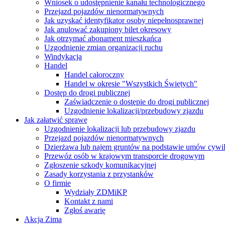
Wniosek o udostępnienie kanału technologicznego
Przejazd pojazdów nienormatywnych
Jak uzyskać identyfikator osoby niepełnosprawnej
Jak anulować zakupiony bilet okresowy
Jak otrzymać abonament mieszkańca
Uzgodnienie zmian organizacji ruchu
Windykacja
Handel
Handel całoroczny
Handel w okresie "Wszystkich Świętych"
Dostęp do drogi publicznej
Zaświadczenie o dostępie do drogi publicznej
Uzgodnienie lokalizacji/przebudowy zjazdu
Jak załatwić sprawę
Uzgodnienie lokalizacji lub przebudowy zjazdu
Przejazd pojazdów nienormatywnych
Dzierżawa lub najem gruntów na podstawie umów cywi
Przewóz osób w krajowym transporcie drogowym
Zgłoszenie szkody komunikacyjnej
Zasady korzystania z przystanków
O firmie
Wydziały ZDMiKP
Kontakt z nami
Zgłoś awarię
Akcja Zima