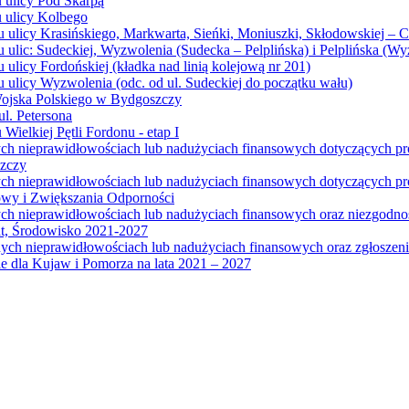
u ulicy Pod Skarpą
u ulicy Kolbego
u ulicy Krasińskiego, Markwarta, Sieńki, Moniuszki, Skłodowskiej – 
 ulic: Sudeckiej, Wyzwolenia (Sudecka – Pelplińska) i Pelplińska (W
 ulicy Fordońskiej (kładka nad linią kolejową nr 201)
 ulicy Wyzwolenia (odc. od ul. Sudeckiej do początku wału)
Wojska Polskiego w Bydgoszczy
l. Petersona
Wielkiej Pętli Fordonu - etap I
ych nieprawidłowościach lub nadużyciach finansowych dotyczących p
szczy
ych nieprawidłowościach lub nadużyciach finansowych dotyczących 
wy i Zwiększania Odporności
ych nieprawidłowościach lub nadużyciach finansowych oraz niezgodn
at, Środowisko 2021-2027
ych nieprawidłowościach lub nadużyciach finansowych oraz zgłosze
 dla Kujaw i Pomorza na lata 2021 – 2027