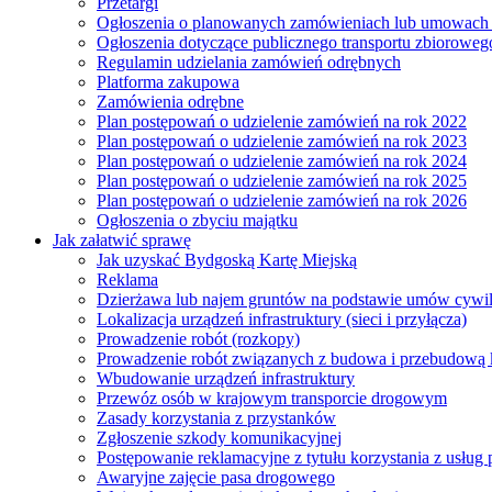
Przetargi
Ogłoszenia o planowanych zamówieniach lub umowac
Ogłoszenia dotyczące publicznego transportu zbioroweg
Regulamin udzielania zamówień odrębnych
Platforma zakupowa
Zamówienia odrębne
Plan postępowań o udzielenie zamówień na rok 2022
Plan postępowań o udzielenie zamówień na rok 2023
Plan postępowań o udzielenie zamówień na rok 2024
Plan postępowań o udzielenie zamówień na rok 2025
Plan postępowań o udzielenie zamówień na rok 2026
Ogłoszenia o zbyciu majątku
Jak załatwić sprawę
Jak uzyskać Bydgoską Kartę Miejską
Reklama
Dzierżawa lub najem gruntów na podstawie umów cywi
Lokalizacja urządzeń infrastruktury (sieci i przyłącza)
Prowadzenie robót (rozkopy)
Prowadzenie robót związanych z budowa i przebudową k
Wbudowanie urządzeń infrastruktury
Przewóz osób w krajowym transporcie drogowym
Zasady korzystania z przystanków
Zgłoszenie szkody komunikacyjnej
Postępowanie reklamacyjne z tytułu korzystania z usłu
Awaryjne zajęcie pasa drogowego