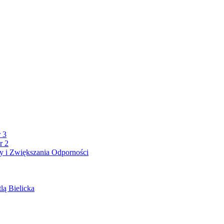
 3
r 2
 i Zwiększania Odporności
lą Bielicka