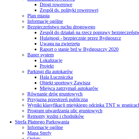
Drogi rowerowe
Zespół ds. polityki rowerowej
Plan miasta
Informacje ogólne
Bezpieczeństwo ruchu drogowego
Zespół do działań na rzecz poprawy bezpieczeńs
Hulajnogi - bezpiecznie przez Bydgoszcz
Uwaga na zwierzęta
Raport o stanie brd w Bydgoszczy 2020
Baner system
Lokalizacje
Projekt
Parkingi dla autokarów
Hala Łuczniczka
Obiekt sportowy Zawisza
Miejsca zatrzymań autokarów
Równanie dróg gruntowych
Przyjazna przestrzeń publiczna
Wyniki klasyfikacji miejskiego odcinka TNT w granicac
Program utwardzania ulic gruntowych
Remonty jezdni i chodników
Strefa Płatnego Parkowania
Informacje ogólne
Mapa Strefy
Opłaty