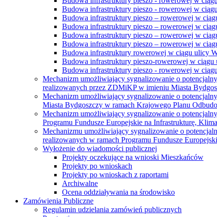
Budowa infrastruktury pieszo - rowerowej w ciąg
Budowa infrastruktury pieszo - rowerowej w ciąg
Budowa infrastruktury pieszo – rowerowej w ciąg
Budowa infrastruktury pieszo – rowerowej w ciągu
Budowa infrastruktury pieszo – rowerowej w ciągu
Budowa infrastruktury pieszo – rowerowej w ciągu
Budowa infrastruktury rowerowej w ciągu ulicy 
Budowa infrastruktury pieszo-rowerowej w ciągu u
Budowa infrastruktury pieszo - rowerowej w ciągu 
Mechanizm umożliwiający sygnalizowanie o potencjaln
realizowanych przez ZDMiKP w imieniu Miasta Bydgo
Mechanizm umożliwiający sygnalizowanie o potencjaln
Miasta Bydgoszczy w ramach Krajowego Planu Odbudo
Mechanizm umożliwiający sygnalizowanie o potencjaln
Programu Fundusze Europejskie na Infrastrukturę, Klim
Mechanizmu umożliwiający sygnalizowanie o potencjaln
realizowanych w ramach Programu Fundusze Europejskie
Wyłożenie do wiadomości publicznej
Projekty oczekujące na wnioski Mieszkańców
Projekty po wnioskach
Projekty po wnioskach z raportami
Archiwalne
Ocena oddziaływania na środowisko
Zamówienia Publiczne
Regulamin udzielania zamówień publicznych