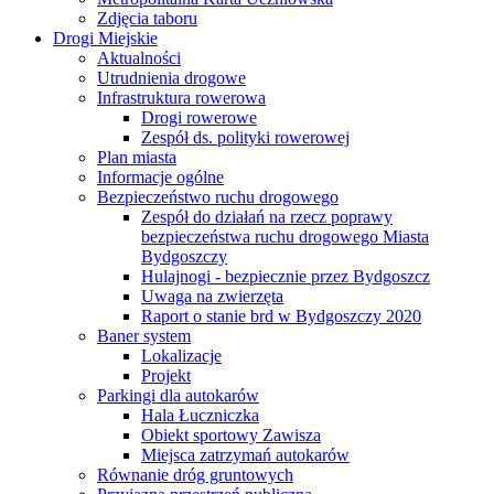
Zdjęcia taboru
Drogi Miejskie
Aktualności
Utrudnienia drogowe
Infrastruktura rowerowa
Drogi rowerowe
Zespół ds. polityki rowerowej
Plan miasta
Informacje ogólne
Bezpieczeństwo ruchu drogowego
Zespół do działań na rzecz poprawy
bezpieczeństwa ruchu drogowego Miasta
Bydgoszczy
Hulajnogi - bezpiecznie przez Bydgoszcz
Uwaga na zwierzęta
Raport o stanie brd w Bydgoszczy 2020
Baner system
Lokalizacje
Projekt
Parkingi dla autokarów
Hala Łuczniczka
Obiekt sportowy Zawisza
Miejsca zatrzymań autokarów
Równanie dróg gruntowych