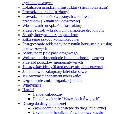
cywilno-prawnych
Lokalizacja urządzeń infrastruktury (sieci i przyłącza)
Prowadzenie robót (rozkopy)
Prowadzenie robót związanych z budowa i
przebudową kanalizacji deszczowej
Wbudowanie urządzeń infrastruktury
Przewóz osób w krajowym transporcie drogowym
Zasady korzystania z przystanków
Zgłoszenie szkody komunikacyjnej
Postępowanie reklamacyjne z tytułu korzystania z usług
przewozowych
Awaryjne zajęcie pasa drogowego
Wniosek o udostępnienie kanału technologicznego
Przejazd pojazdów nienormatywnych
Jak uzyskać identyfikator osoby niepełnosprawnej
Jak anulować zakupiony bilet okresowy
Jak otrzymać abonament mieszkańca
Uzgodnienie zmian organizacji ruchu
Windykacja
Handel
Handel całoroczny
Handel w okresie "Wszystkich Świętych"
Dostęp do drogi publicznej
Zaświadczenie o dostępie do drogi publicznej
Uzgodnienie lokalizacji/przebudowy zjazdu