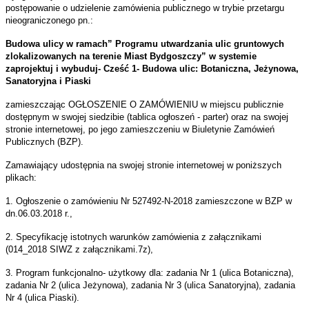
postępowanie o udzielenie zamówienia publicznego w trybie przetargu
nieograniczonego pn.:
Budowa ulicy w ramach” Programu utwardzania ulic gruntowych
zlokalizowanych na terenie Miast Bydgoszczy” w systemie
zaprojektuj i wybuduj- Cześć 1- Budowa ulic: Botaniczna, Jeżynowa,
Sanatoryjna i Piaski
zamieszczając OGŁOSZENIE O ZAMÓWIENIU w miejscu publicznie
dostępnym w swojej siedzibie (tablica ogłoszeń - parter) oraz na swojej
stronie internetowej, po jego zamieszczeniu w Biuletynie Zamówień
Publicznych (BZP).
Zamawiający udostępnia na swojej stronie internetowej w poniższych
plikach:
1. Ogłoszenie o zamówieniu Nr 527492-N-2018 zamieszczone w BZP w
dn.06.03.2018 r.,
2. Specyfikację istotnych warunków zamówienia z załącznikami
(014_2018 SIWZ z załącznikami.7z),
3. Program funkcjonalno- użytkowy dla: zadania Nr 1 (ulica Botaniczna),
zadania Nr 2 (ulica Jeżynowa), zadania Nr 3 (ulica Sanatoryjna), zadania
Nr 4 (ulica Piaski).