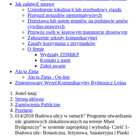
Jak załatwić sprawę
Uzgodnienie lokalizacji lub przebudowy zjazdu
Przejazd pojazdów nienormatywnych
Dzierżawa lub najem gruntów na podstawie umów
cywilno-prawnych
Przewóz osób w krajowym transporcie drogowym
Zgłoszenie szkody komunikacyjnej
Zasady korzystania z przystanków
O firmie
Wydziały ZDMiKP
Kontakt z nami
Zgłoś awarię
Akcja Zima
Akcja Zima - On-line
Zintegrowany Węzeł Komunikacyjny Bydgoszcz Leśna
Jesteś tutaj:
Strona główna
Zamówienia Publiczne
Przetargi
014/2018 Budowa ulicy w ramach” Programu utwardzania
ulic gruntowych zlokalizowanych na terenie Miast
Bydgoszczy” w systemie zaprojektuj i wybuduj- Cześć 1-
Budowa ulic: Botaniczna, Jeżynowa, Sanatoryjna i Piaski