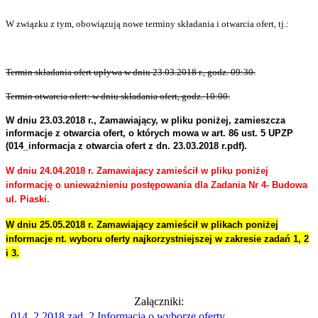
W związku z tym, obowiązują nowe terminy składania i otwarcia ofert, tj.:
Termin składania ofert upływa w dniu 23.03.2018 r., godz. 09:30.
Termin otwarcia ofert: w dniu składania ofert, godz. 10:00.
W dniu 23.03.2018 r., Zamawiający, w pliku poniżej, zamieszcza
informacje z otwarcia ofert, o których mowa w art. 86 ust. 5 UPZP
(014_informacja z otwarcia ofert z dn. 23.03.2018 r.pdf).
W dniu 24.04.2018 r. Zamawiajacy zamieścił w pliku poniżej
informację o unieważnieniu postępowania dla Zadania Nr 4- Budowa
ul. Piaski.
W dniu 25.05.2018 r. Zamawiający zamieścił w plikach poniżej
informacje nt. wyboru oferty najkorzystniejszej w zakresie zadań 1, 2
i 3.
Załączniki:
014_2 2018 zad. 2 Informacja o wyborze oferty