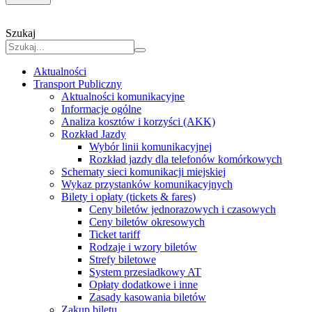
Szukaj
Aktualności
Transport Publiczny
Aktualności komunikacyjne
Informacje ogólne
Analiza kosztów i korzyści (AKK)
Rozkład Jazdy
Wybór linii komunikacyjnej
Rozkład jazdy dla telefonów komórkowych
Schematy sieci komunikacji miejskiej
Wykaz przystanków komunikacyjnych
Bilety i opłaty (tickets & fares)
Ceny biletów jednorazowych i czasowych
Ceny biletów okresowych
Ticket tariff
Rodzaje i wzory biletów
Strefy biletowe
System przesiadkowy AT
Opłaty dodatkowe i inne
Zasady kasowania biletów
Zakup biletu