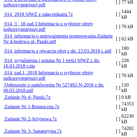
[ ]
77 kB
najkorzystniejszej.pdf
1444
014_2018 SIWZ z załącznikami.7z
[ ]
kB
014_3_ 18 zad.3 Informacja o wyborze oferty
[ ]
76 kB
najkorzystniejszej.pdf
014_informacja o unieważnieniu postępowania-Zadanie
[ ]
62 kB
Nr 4-budowa ul. Piaski.pdf
180
014_informacja z otwarcia ofert z dn. 23.03.2018 r..pdf
[ ]
kB
014_wyjaśnienia i zmiana Nr 1 treści SIWZ z dn.
228
[ ]
16.03.2018 r.zip
kB
014_zad.1_2018 Informacja o wyborze oferty
[ ]
76 kB
najkorzystniejszej.pdf
Ogłoszenie o zamówieniu Nr 527492-N-2018 z dn.
120
[ ]
06.03.2018.pdf
kB
Zadanie Nr 4- Piaski.7z
[ ]
0 kB
74353
Zadanie Nr 1-Botaniczna.7z
[ ]
kB
62230
Zadanie Nr 2-Jeżynowa.7z
[ ]
kB
74282
Zadanie Nr 3- Sanatoryjna.7z
[ ]
kB