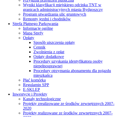
Przyjazna przestrzeń publiczna
Wyniki klasyfikacji miejskiego odcinka TNT w
granicach administracyjnych miasta Bydgoszczy
Program utwardzania ulic gruntowych
Remonty jezdni i chodników
Strefa Płatnego Parkowania
Informacje ogólne
Mapa Strefy
Opłaty
Sposób uiszczenia opłaty
Cennik
Zwolnienia z opłat
Opłaty dodatkowe
Procedury uzyskania identyfikatora osoby
niepełnosprawnej
Procedury otrzymania abonamentu dla pojazdu
mieszkańca
Płać komórką
Regulamin SPP
E-SKLEP
Inwestycje i Projekty
Kanały technologiczne
Projekty zrealizowane ze środków zewnętrznych 2007-
2020
Projekty realizowane ze środków zewnętrznych 2007-