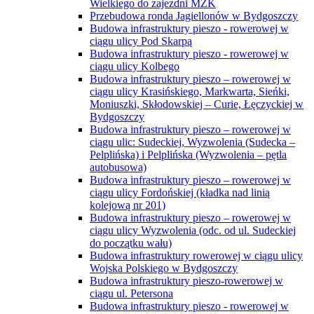
Wielkiego do zajezdni MZK
Przebudowa ronda Jagiellonów w Bydgoszczy
Budowa infrastruktury pieszo - rowerowej w
ciągu ulicy Pod Skarpą
Budowa infrastruktury pieszo - rowerowej w
ciągu ulicy Kolbego
Budowa infrastruktury pieszo – rowerowej w
ciągu ulicy Krasińskiego, Markwarta, Sieńki,
Moniuszki, Skłodowskiej – Curie, Łęczyckiej w
Bydgoszczy
Budowa infrastruktury pieszo – rowerowej w
ciągu ulic: Sudeckiej, Wyzwolenia (Sudecka –
Pelplińska) i Pelplińska (Wyzwolenia – pętla
autobusowa)
Budowa infrastruktury pieszo – rowerowej w
ciągu ulicy Fordońskiej (kładka nad linią
kolejową nr 201)
Budowa infrastruktury pieszo – rowerowej w
ciągu ulicy Wyzwolenia (odc. od ul. Sudeckiej
do początku wału)
Budowa infrastruktury rowerowej w ciągu ulicy
Wojska Polskiego w Bydgoszczy
Budowa infrastruktury pieszo-rowerowej w
ciągu ul. Petersona
Budowa infrastruktury pieszo - rowerowej w