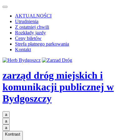
AKTUALNOŚCI
Utrudnienia
Z ostatniej chwili
Rozkłady jazdy
Ceny biletów
Strefa płatnego parkowania
Kontakt
zarząd dróg miejskich i
komunikacji publicznej
w
Bydgoszczy
a
a
a
Kontrast