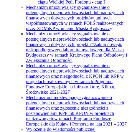
ciągu Wielkiej Pętli Fordonu - etap I
Mechanizm umożliwiający sygnalizowanie o
potencjalnych nieprawidłowościach lub nadużyciach
finansowych dotyczących projektów unijnych
współfinasowanych w ramach POIiŚ realizowanych
przez ZDMiKP w imieniu Miasta Bydgoszczy
Mechanizm umożliwiający sygnalizowanie o
potencjalnych nieprawidłowościach lub nadużyciach
finansowych dotyczących projektu "Zakup nowego
niskopodłogowego taboru tramwajowego dla Miasta
Bydgoszczy w ramach Krajowego Planu Odbudowy i
Zwiększania Odporności
Mechanizm umożliwiający sygnalizowanie o
potencjalnych nieprawidłowościach lub nadużyciach
finansowych oraz niezgodności z KPON lub KPP w
projektach realizowanych w ramach Programu
Fundusze Europejskie na Infrastrukturę, Klimat,
Środowisko 2021-2027
Mechanizmu umożliwiający sygnalizowanie o
potencjalnych nieprawidłowościach lub nadużyciach
finansowych oraz zgłoszenie niezgodności z
postanowieniami KPP lub KPON w projektach
realizowanych w ramach Programu Fundusze
Europejskie dla Kujaw i Pomorza na lata 2021 – 2027
Wyłożenie do wiadomości publicznej