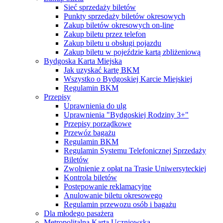
Sieć sprzedaży biletów
Punkty sprzedaży biletów okresowych
Zakup biletów okresowych on-line
Zakup biletu przez telefon
Zakup biletu u obsługi pojazdu
Zakup biletu w pojeździe kartą zbliżeniową
Bydgoska Karta Miejska
Jak uzyskać kartę BKM
Wszystko o Bydgoskiej Karcie Miejskiej
Regulamin BKM
Przepisy
Uprawnienia do ulg
Uprawnienia "Bydgoskiej Rodziny 3+"
Przepisy porządkowe
Przewóz bagażu
Regulamin BKM
Regulamin Systemu Telefonicznej Sprzedaży
Biletów
Zwolnienie z opłat na Trasie Uniwersyteckiej
Kontrola biletów
Postępowanie reklamacyjne
Anulowanie biletu okresowego
Regulamin przewozu osób i bagażu
Dla młodego pasażera
Metropolitalna Karta Uczniowska