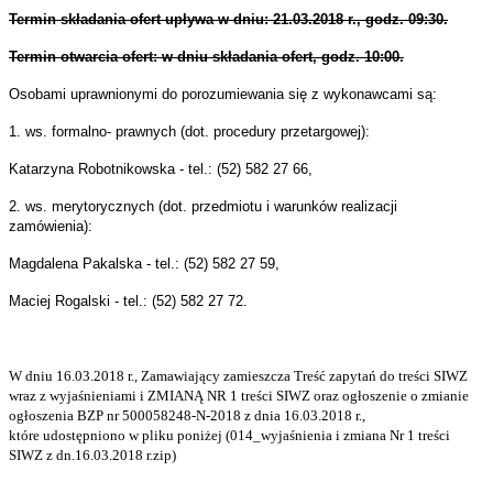
Termin składania ofert upływa w dniu: 21.03.2018 r., godz. 09:30.
Termin otwarcia ofert: w dniu składania ofert, godz. 10:00.
Osobami uprawnionymi do porozumiewania się z wykonawcami są:
1. ws. formalno- prawnych (dot. procedury przetargowej):
Katarzyna Robotnikowska - tel.: (52) 582 27 66,
2. ws. merytorycznych (dot. przedmiotu i warunków realizacji
zamówienia):
Magdalena Pakalska - tel.: (52) 582 27 59,
Maciej Rogalski
- tel.: (52) 582 27 72.
W dniu 16.03.2018 r., Zamawiający zamieszcza Treść zapytań do treści SIWZ
wraz z wyjaśnieniami i ZMIANĄ NR 1 treści SIWZ oraz ogłoszenie o zmianie
ogłoszenia BZP nr 500058248-N-2018 z dnia 16.03.2018 r.,
które
udostępniono w pliku poniżej (014_wyjaśnienia i zmiana Nr 1 treści
SIWZ z dn.16.03.2018 r.zip)