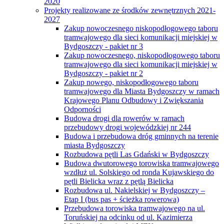
2020
Projekty realizowane ze środków zewnętrznych 2021-
2027
Zakup nowoczesnego niskopodłogowego taboru
tramwajowego dla sieci komunikacji miejskiej w
Bydgoszczy - pakiet nr 3
Zakup nowoczesnego, niskopodłogowego taboru
tramwajowego dla sieci komunikacji miejskiej w
Bydgoszczy - pakiet nr 2
Zakup nowego, niskopodłogowego taboru
tramwajowego dla Miasta Bydgoszczy w ramach
Krajowego Planu Odbudowy i Zwiększania
Odporności
Budowa drogi dla rowerów w ramach
przebudowy drogi wojewódzkiej nr 244
Budowa i przebudowa dróg gminnych na terenie
miasta Bydgoszczy
Rozbudowa pętli Las Gdański w Bydgoszczy
Budowa dwutorowego torowiska tramwajowego
wzdłuż ul. Solskiego od ronda Kujawskiego do
pętli Bielicka wraz z pętlą Bielicka
Rozbudowa ul. Nakielskiej w Bydgoszczy –
Etap I (bus pas + ścieżka rowerowa)
Przebudowa torowiska tramwajowego na ul.
Toruńskiej na odcinku od ul. Kazimierza