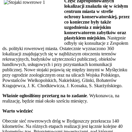
Część zaproponowanych
lokalizacji znalazła się w ścisłym
centrum miasta w strefie
ochrony konserwatorskiej, przez
co konieczne były także
uzgodnienia z miejskim
konserwatorem zabytków oraz
plastykiem miejskim.
Następnie
odbyły się konsultacje z Zespołem
ds. polityki rowerowej miasta. Ostatecznie wyznaczono 360
lokalizacji znajdujących się w najbliższym otoczeniu terenów
rekreacyjnych, budynków użyteczności publicznej, obiektów
handlowych, usługowych i przy przystankach komunikacji
publicznej. Nowe stojaki pojawią się między innymi w Myślęcinku
przy ogrodzie zoologicznym oraz na ulicach Wojska Polskiego,
Powstańców Wielkopolskich, Nakielskiej, Glinki, Bohaterów
Kragujewca, J. K. Chodkiewicza, J. Kossaka, S. Skarżyńskiego.
Właśnie ogłosiliśmy przetarg na to zadanie
. Wykonawca, na
realizację, będzie miał około sześciu miesięcy.
Warto wiedzieć
Obecnie sieć rowerowych dróg w Bydgoszczy przekracza 140
kilometrów. Na różnych etapach realizacji jest łącznie kolejne 40
kilometrów tras. Priorytetowymi inwestycjami, nad którymi