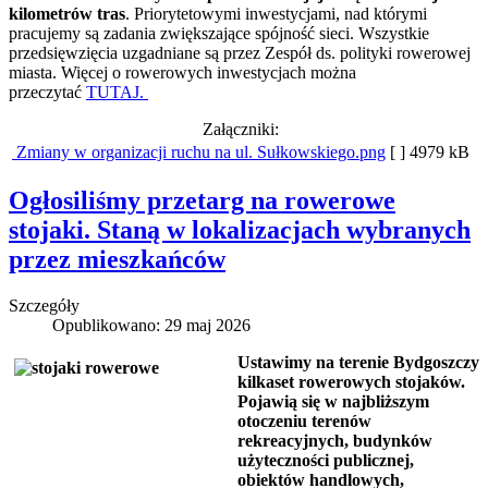
kilometrów tras
. Priorytetowymi inwestycjami, nad którymi
pracujemy są zadania zwiększające spójność sieci. Wszystkie
przedsięwzięcia uzgadniane są przez Zespół ds. polityki rowerowej
miasta. Więcej o rowerowych inwestycjach można
przeczytać
TUTAJ.
Załączniki:
Zmiany w organizacji ruchu na ul. Sułkowskiego.png
[ ]
4979 kB
Ogłosiliśmy przetarg na rowerowe
stojaki. Staną w lokalizacjach wybranych
przez mieszkańców
Szczegóły
Opublikowano: 29 maj 2026
Ustawimy na terenie Bydgoszczy
kilkaset rowerowych stojaków.
Pojawią się w najbliższym
otoczeniu terenów
rekreacyjnych, budynków
użyteczności publicznej,
obiektów handlowych,