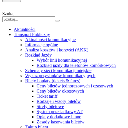
Szukaj
Aktualności
Transport Publiczny
Aktualności komunikacyjne
Informacje ogólne
Analiza kosztów i korzyści (AKK)
Rozkład Jazdy
Wybór linii komunikacyjnej
Rozkład jazdy dla telefonów komórkowych
Schematy sieci komunikacji miejskiej
Wykaz przystanków komunikacyjnych
Bilety i opłaty (tickets & fares)
Ceny biletów jednorazowych i czasowych
Ceny biletów okresowych
Ticket tariff
Rodzaje i wzory biletów
Strefy biletowe
System przesiadkowy AT
Opłaty dodatkowe i inne
Zasady kasowania biletów
Zakup biletu