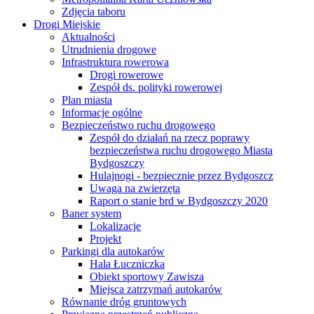
Zdjęcia taboru
Drogi Miejskie
Aktualności
Utrudnienia drogowe
Infrastruktura rowerowa
Drogi rowerowe
Zespół ds. polityki rowerowej
Plan miasta
Informacje ogólne
Bezpieczeństwo ruchu drogowego
Zespół do działań na rzecz poprawy
bezpieczeństwa ruchu drogowego Miasta
Bydgoszczy
Hulajnogi - bezpiecznie przez Bydgoszcz
Uwaga na zwierzęta
Raport o stanie brd w Bydgoszczy 2020
Baner system
Lokalizacje
Projekt
Parkingi dla autokarów
Hala Łuczniczka
Obiekt sportowy Zawisza
Miejsca zatrzymań autokarów
Równanie dróg gruntowych