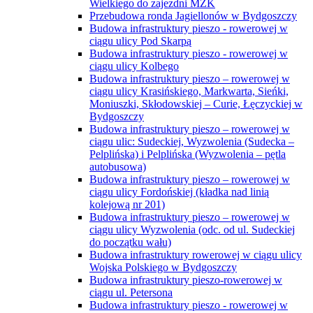
Wielkiego do zajezdni MZK
Przebudowa ronda Jagiellonów w Bydgoszczy
Budowa infrastruktury pieszo - rowerowej w
ciągu ulicy Pod Skarpą
Budowa infrastruktury pieszo - rowerowej w
ciągu ulicy Kolbego
Budowa infrastruktury pieszo – rowerowej w
ciągu ulicy Krasińskiego, Markwarta, Sieńki,
Moniuszki, Skłodowskiej – Curie, Łęczyckiej w
Bydgoszczy
Budowa infrastruktury pieszo – rowerowej w
ciągu ulic: Sudeckiej, Wyzwolenia (Sudecka –
Pelplińska) i Pelplińska (Wyzwolenia – pętla
autobusowa)
Budowa infrastruktury pieszo – rowerowej w
ciągu ulicy Fordońskiej (kładka nad linią
kolejową nr 201)
Budowa infrastruktury pieszo – rowerowej w
ciągu ulicy Wyzwolenia (odc. od ul. Sudeckiej
do początku wału)
Budowa infrastruktury rowerowej w ciągu ulicy
Wojska Polskiego w Bydgoszczy
Budowa infrastruktury pieszo-rowerowej w
ciągu ul. Petersona
Budowa infrastruktury pieszo - rowerowej w