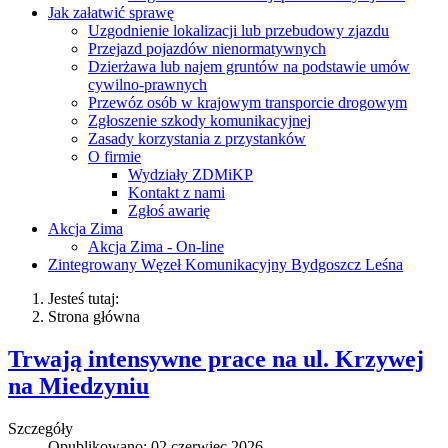
Jak załatwić sprawę
Uzgodnienie lokalizacji lub przebudowy zjazdu
Przejazd pojazdów nienormatywnych
Dzierżawa lub najem gruntów na podstawie umów
cywilno-prawnych
Przewóz osób w krajowym transporcie drogowym
Zgłoszenie szkody komunikacyjnej
Zasady korzystania z przystanków
O firmie
Wydziały ZDMiKP
Kontakt z nami
Zgłoś awarię
Akcja Zima
Akcja Zima - On-line
Zintegrowany Węzeł Komunikacyjny Bydgoszcz Leśna
Jesteś tutaj:
Strona główna
Trwają intensywne prace na ul. Krzywej
na Miedzyniu
Szczegóły
Opublikowano: 02 czerwiec 2026