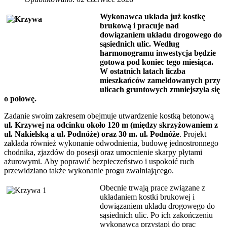
Wykonawca układa już kostkę
brukową i pracuje nad
dowiązaniem układu drogowego do
sąsiednich ulic. Według
harmonogramu inwestycja będzie
gotowa pod koniec tego miesiąca.
W ostatnich latach liczba
mieszkańców zameldowanych przy
ulicach gruntowych zmniejszyła się
o połowę.
Zadanie swoim zakresem obejmuje utwardzenie kostką betonową
ul. Krzywej na odcinku około 120 m (między skrzyżowaniem z
ul. Nakielską a ul. Podnóże) oraz 30 m. ul. Podnóże
. Projekt
zakłada również wykonanie odwodnienia, budowę jednostronnego
chodnika, zjazdów do posesji oraz umocnienie skarpy płytami
ażurowymi. Aby poprawić bezpieczeństwo i uspokoić ruch
przewidziano także wykonanie progu zwalniającego.
Obecnie trwają prace związane z
układaniem kostki brukowej i
dowiązaniem układu drogowego do
sąsiednich ulic. Po ich zakończeniu
wykonawca przystąpi do prac