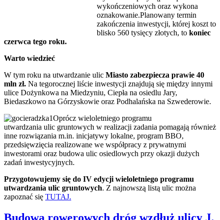
wykończeniowych oraz wykona
oznakowanie.Planowany termin
zakończenia inwestycji, której koszt to
blisko 560 tysięcy złotych, to
koniec
czerwca tego roku.
Warto wiedzieć
W tym roku na utwardzanie ulic
Miasto zabezpiecza prawie 40
mln zł.
Na tegorocznej liście inwestycji znajdują się między innymi
ulice Dożynkowa na Miedzyniu, Ciepła na osiedlu Jary,
Biedaszkowo na Górzyskowie oraz Podhalańska na Szwederowie.
Oprócz wieloletniego programu
utwardzania ulic gruntowych w realizacji zadania pomagają również
inne rozwiązania m.in. inicjatywy lokalne, program BBO,
przedsięwzięcia realizowane we współpracy z prywatnymi
inwestorami oraz budowa ulic osiedlowych przy okazji dużych
zadań inwestycyjnych.
Przygotowujemy się do IV edycji wieloletniego programu
utwardzania ulic gruntowych
. Z najnowszą listą ulic można
zapoznać się
TUTAJ.
Budowa rowerowych dróg wzdłuż ulicy J.