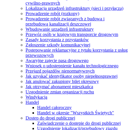
cywilno-prawnych
Lokalizacja urządzeń infrastruktury (sieci i przyłącza)
Prowadzenie robót (rozkopy)
Prowadzenie robót związanych z budowa i
przebudową kanalizacji deszczowej
Wbudowanie urządzeń infrastruktury
Przewóz osób w krajowym transporcie drogowym
Zasady korzystania z przystanków
Zgłoszenie szkody komunikacyjnej
Postępowanie reklamacyjne z tytułu korzystania z usług
przewozowych
Awaryjne zajęcie pasa drogowego
Wniosek o udostępnienie kanału technologicznego
Przejazd pojazdów nienormatywnych
Jak uzyskać identyfikator osoby niepełnosprawnej
Jak anulować zakupiony bilet okresowy
Jak otrzymać abonament mieszkańca
Uzgodnienie zmian organizacji ruchu
Windykacja
Handel
Handel całoroczny
Handel w okresie "Wszystkich Świętych"
Dostęp do drogi publicznej
Zaświadczenie o dostępie do drogi publicznej
Uzgodnienie lokalizacji/przebudowy zjazdu