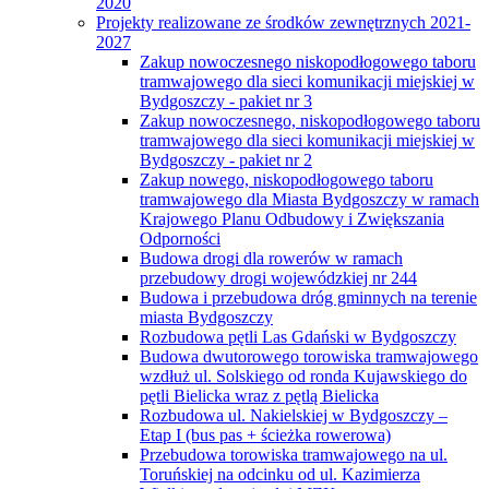
2020
Projekty realizowane ze środków zewnętrznych 2021-
2027
Zakup nowoczesnego niskopodłogowego taboru
tramwajowego dla sieci komunikacji miejskiej w
Bydgoszczy - pakiet nr 3
Zakup nowoczesnego, niskopodłogowego taboru
tramwajowego dla sieci komunikacji miejskiej w
Bydgoszczy - pakiet nr 2
Zakup nowego, niskopodłogowego taboru
tramwajowego dla Miasta Bydgoszczy w ramach
Krajowego Planu Odbudowy i Zwiększania
Odporności
Budowa drogi dla rowerów w ramach
przebudowy drogi wojewódzkiej nr 244
Budowa i przebudowa dróg gminnych na terenie
miasta Bydgoszczy
Rozbudowa pętli Las Gdański w Bydgoszczy
Budowa dwutorowego torowiska tramwajowego
wzdłuż ul. Solskiego od ronda Kujawskiego do
pętli Bielicka wraz z pętlą Bielicka
Rozbudowa ul. Nakielskiej w Bydgoszczy –
Etap I (bus pas + ścieżka rowerowa)
Przebudowa torowiska tramwajowego na ul.
Toruńskiej na odcinku od ul. Kazimierza