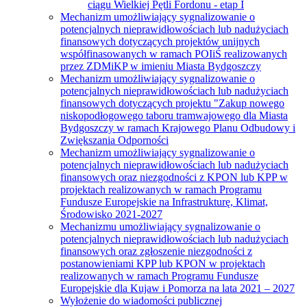
ciągu Wielkiej Pętli Fordonu - etap I
Mechanizm umożliwiający sygnalizowanie o
potencjalnych nieprawidłowościach lub nadużyciach
finansowych dotyczących projektów unijnych
współfinasowanych w ramach POIiŚ realizowanych
przez ZDMiKP w imieniu Miasta Bydgoszczy
Mechanizm umożliwiający sygnalizowanie o
potencjalnych nieprawidłowościach lub nadużyciach
finansowych dotyczących projektu "Zakup nowego
niskopodłogowego taboru tramwajowego dla Miasta
Bydgoszczy w ramach Krajowego Planu Odbudowy i
Zwiększania Odporności
Mechanizm umożliwiający sygnalizowanie o
potencjalnych nieprawidłowościach lub nadużyciach
finansowych oraz niezgodności z KPON lub KPP w
projektach realizowanych w ramach Programu
Fundusze Europejskie na Infrastrukturę, Klimat,
Środowisko 2021-2027
Mechanizmu umożliwiający sygnalizowanie o
potencjalnych nieprawidłowościach lub nadużyciach
finansowych oraz zgłoszenie niezgodności z
postanowieniami KPP lub KPON w projektach
realizowanych w ramach Programu Fundusze
Europejskie dla Kujaw i Pomorza na lata 2021 – 2027
Wyłożenie do wiadomości publicznej