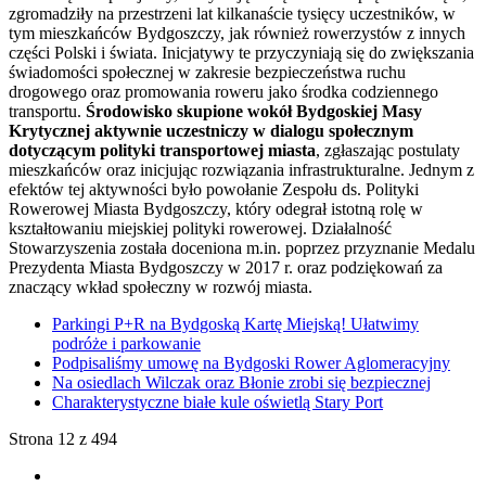
zgromadziły na przestrzeni lat kilkanaście tysięcy uczestników, w
tym mieszkańców Bydgoszczy, jak również rowerzystów z innych
części Polski i świata. Inicjatywy te przyczyniają się do zwiększania
świadomości społecznej w zakresie bezpieczeństwa ruchu
drogowego oraz promowania roweru jako środka codziennego
transportu.
Środowisko skupione wokół Bydgoskiej Masy
Krytycznej aktywnie uczestniczy w dialogu społecznym
dotyczącym polityki transportowej miasta
, zgłaszając postulaty
mieszkańców oraz inicjując rozwiązania infrastrukturalne. Jednym z
efektów tej aktywności było powołanie Zespołu ds. Polityki
Rowerowej Miasta Bydgoszczy, który odegrał istotną rolę w
kształtowaniu miejskiej polityki rowerowej. Działalność
Stowarzyszenia została doceniona m.in. poprzez przyznanie Medalu
Prezydenta Miasta Bydgoszczy w 2017 r. oraz podziękowań za
znaczący wkład społeczny w rozwój miasta.
Parkingi P+R na Bydgoską Kartę Miejską! Ułatwimy
podróże i parkowanie
Podpisaliśmy umowę na Bydgoski Rower Aglomeracyjny
Na osiedlach Wilczak oraz Błonie zrobi się bezpiecznej
Charakterystyczne białe kule oświetlą Stary Port
Strona 12 z 494