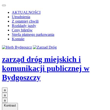
AKTUALNOŚCI
Utrudnienia
Z ostatniej chwili
Rozkłady jazdy
Ceny biletów
Strefa płatnego parkowania
Kontakt
zarząd dróg miejskich i
komunikacji publicznej
w
Bydgoszczy
a
a
a
Kontrast