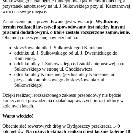
Sułkowskiego nadal będzie funkcjonował jak w chwili obecnej, a
przystanek autobusowy na ul. J Sułkowskiego przy ul. Kasztanowej
wróci na swoje miejsce.
Zakończenie prac przewidywane jest w wakacje.
Wydłużony
termin realizacji inwestycji spowodowany jest między innymi
pracami dodatkowymi, o które zostało rozszerzone zamówienie.
Obejmują one wymianę nawierzchni na:
skrzyżowaniu ulic J. Sułkowskiego i Kamiennej,
odcinku ul. J. Sułkowskiego od ul. J. Dwernickiego do
Kamiennej,
odcinku ulicy J. Sułkowskiego od zatoki autobusowej na ul.
Sułkowskiego w stronę ul. Chodkiewicza,
odcinku ulicy Kamiennej (jezdnia ulicy Kamiennej od
przystanku autobusowego do skrzyżowania z ul.
Sułkowskiego).
Dzięki realizacji rozszerzonego zakresu przebudowy nie będzie
konieczności prowadzenia działań naprawczych infrastruktury w
kolejnych latach.
Warto wiedzieć
Obecnie sieć rowerowych dróg w Bydgoszczy przekracza 140
kilometrów.
Na różnych etapach realizacji jest łącznie kolejne 40