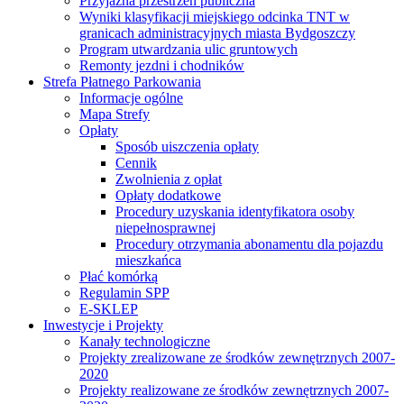
Przyjazna przestrzeń publiczna
Wyniki klasyfikacji miejskiego odcinka TNT w
granicach administracyjnych miasta Bydgoszczy
Program utwardzania ulic gruntowych
Remonty jezdni i chodników
Strefa Płatnego Parkowania
Informacje ogólne
Mapa Strefy
Opłaty
Sposób uiszczenia opłaty
Cennik
Zwolnienia z opłat
Opłaty dodatkowe
Procedury uzyskania identyfikatora osoby
niepełnosprawnej
Procedury otrzymania abonamentu dla pojazdu
mieszkańca
Płać komórką
Regulamin SPP
E-SKLEP
Inwestycje i Projekty
Kanały technologiczne
Projekty zrealizowane ze środków zewnętrznych 2007-
2020
Projekty realizowane ze środków zewnętrznych 2007-