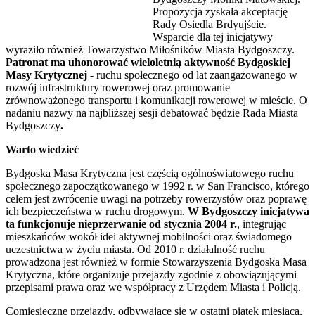
Propozycja zyskała akceptację
Rady Osiedla Brdyujście.
Wsparcie dla tej inicjatywy
wyraziło również Towarzystwo Miłośników Miasta Bydgoszczy.
Patronat ma uhonorować wieloletnią aktywność Bydgoskiej
Masy Krytycznej
- ruchu społecznego od lat zaangażowanego w
rozwój infrastruktury rowerowej oraz promowanie
zrównoważonego transportu i komunikacji rowerowej w mieście. O
nadaniu nazwy na najbliższej sesji debatować będzie Rada Miasta
Bydgoszczy
.
Warto wiedzieć
Bydgoska Masa Krytyczna jest częścią ogólnoświatowego ruchu
społecznego zapoczątkowanego w 1992 r. w San Francisco, którego
celem jest zwrócenie uwagi na potrzeby rowerzystów oraz poprawę
ich bezpieczeństwa w ruchu drogowym.
W Bydgoszczy inicjatywa
ta funkcjonuje nieprzerwanie od stycznia 2004 r.
, integrując
mieszkańców wokół idei aktywnej mobilności oraz świadomego
uczestnictwa w życiu miasta. Od 2010 r. działalność ruchu
prowadzona jest również w formie Stowarzyszenia Bydgoska Masa
Krytyczna, które organizuje przejazdy zgodnie z obowiązującymi
przepisami prawa oraz we współpracy z Urzędem Miasta i Policją.
Comiesięczne przejazdy, odbywające się w ostatni piątek miesiąca,