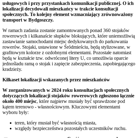
usługowych i przy przystankach komunikacji publicznej. O ich
lokalizacji decydowali mieszkańcy w trakcie konsultacji
społecznych. To kolejny element wzmacniający zrównoważony
transport w Bydgoszczy.
W ramach zadania zostanie zamontowanych ponad 360 stojaków
rowerowych i kilkanaście słupków blokujących, które uniemożliwią
zastawianie samochodami miejsc dedykowanych do parkowania
rowerów. Stojaki, ustawione w Śródmieściu, będą stylizowane, w
grafitowym kolorze z ozdobnymi elementami. Pozostałe natomiast
będą w kształcie tzw. odwróconej litery U, co umożliwia oparcie
jednośladu ramą o stojak i zapięcie zabezpieczenia, zapobiegającego
kradzieży.
Kilkaset lokalizacji wskazanych przez mieszkańców
W zorganizowanych w 2024 roku konsultacjach społecznych
dotyczących lokalizacji stojaków rowerowych zgłoszono łącznie
około 400 miejsc
, które najpierw musiały być sprawdzone pod
kątem terenowo - własnościowym. Kluczowymi elementami
wyboru były:
teren, który musiał być własnością miasta,
względy bezpieczeństwa pozostałych uczestników ruchu.