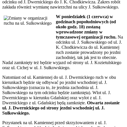
odcinku od J. Dwernickiego do J. K. Chodkiewicza. Zakres robót
zakłada również wymianę nawierzchni na ulicy J. Sułkowskiego.
W poniedziałek (1 czerwca) w
godzinach popołudniowych (od
około godz. 18) zostaną
wprowadzone zmiany w
tymczasowej organizacji ruchu.
Na
odcinku ul. J. Sułkowskiego od ul. J.
K. Chodkiewicza do ul. Kamiennej
ruch zostanie prowadzony po jezdni
zachodniej, tak jak jest to obecnie.
Nadal zamknięty też będzie wyjazd od strony ul. J. Kozietulskiego
oraz ul. Cichej w ul. J. Sułkowskiego.
Natomiast od ul. Kamiennej do ul. J. Dwernickiego ruch w obu
kierunkach będzie się odbywać po jezdni wschodniej ul. J.
Sułkowskiego (oznacza to, że jezdnia zachodnia ul. J.
Sułkowskiego na tym odcinku będzie zamknięta). Wlot ul. J.
Dwernickiego w kierunku Gdańskiej oraz wylot z ul. J.
Dwernickiego z ul. Gdańskiej będą zamknięte.
Otwarta zostanie
ul. J. Dwernickiego od strony jezdni wschodniej ul. J.
Sułkowskiego.
Przystanek na ul. Kamiennej przed skrzyżowaniem z ul. J.