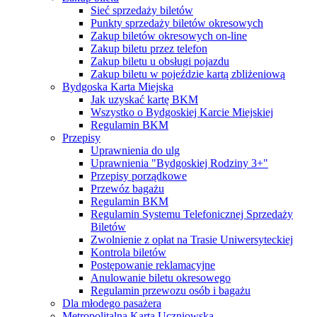
Sieć sprzedaży biletów
Punkty sprzedaży biletów okresowych
Zakup biletów okresowych on-line
Zakup biletu przez telefon
Zakup biletu u obsługi pojazdu
Zakup biletu w pojeździe kartą zbliżeniową
Bydgoska Karta Miejska
Jak uzyskać kartę BKM
Wszystko o Bydgoskiej Karcie Miejskiej
Regulamin BKM
Przepisy
Uprawnienia do ulg
Uprawnienia "Bydgoskiej Rodziny 3+"
Przepisy porządkowe
Przewóz bagażu
Regulamin BKM
Regulamin Systemu Telefonicznej Sprzedaży
Biletów
Zwolnienie z opłat na Trasie Uniwersyteckiej
Kontrola biletów
Postępowanie reklamacyjne
Anulowanie biletu okresowego
Regulamin przewozu osób i bagażu
Dla młodego pasażera
Metropolitalna Karta Uczniowska