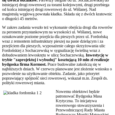
się dwóch odcinków.
Pierwszy biegnie od ul. Sochaczewskiej do
istniejącej drogi rowerowej za torami kolejowymi, drugi przebiega
od końca istniejącej drogi rowerowej do ul. Wiślanej. Nad
magistralą węglową powstała kładka. Składa się z dwóch kratownic
o długości 45 metrów.
W zakres zadania weszło też wykonanie obejścia drogi dla rowerów
za peronem przystankowym na wysokości ul. Wiślanej, nowe
oznakowanie poziome przejścia dla pieszych przez ul. Fordońską
wraz z remontem infrastruktury pieszej na pasie dzielącym i za
przejściem dla pieszych, wyposażenie całego skrzyżowania ulic
Fordońskiej z Sochaczewską w sygnalizację świetlną wraz z
dobudowaniem lewoskrętu w ulicę Sochaczewską.
Inwestycję w
trybie "zaprojektuj i wybuduj" kosztującą 10 mln zł realizuje
bydgoska firma Kormost.
Prace budowalne zakończą się w
najbliższych dniach. W czerwcu planowane jest złożenie wniosku o
pozwolenie na użytkowanie obiektu. Zadanie, jako priorytet
poprawiający spójność sieci rowerowej, wskazał m.in. Zespół ds.
polityki rowerowej miasta.
Nowemu obiektowi będzie
patronować Bydgoska Masa
Krytyczna. To inicjatywa
rowerowego stowarzyszenia i
Przewodniczącej Rady Miasta
Bydgoszczy Moniki Matowskiej.