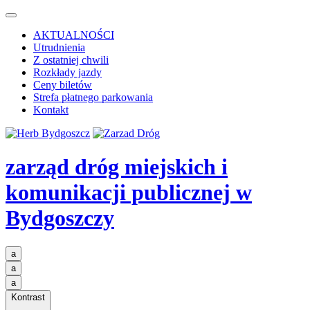
AKTUALNOŚCI
Utrudnienia
Z ostatniej chwili
Rozkłady jazdy
Ceny biletów
Strefa płatnego parkowania
Kontakt
zarząd dróg miejskich i
komunikacji publicznej
w
Bydgoszczy
a
a
a
Kontrast