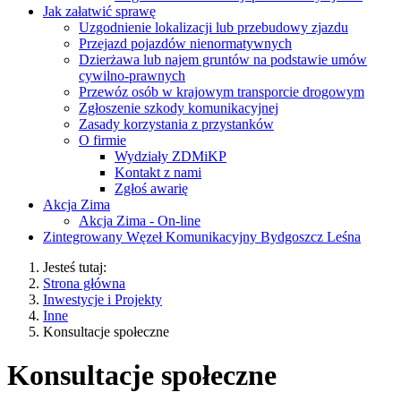
Jak załatwić sprawę
Uzgodnienie lokalizacji lub przebudowy zjazdu
Przejazd pojazdów nienormatywnych
Dzierżawa lub najem gruntów na podstawie umów
cywilno-prawnych
Przewóz osób w krajowym transporcie drogowym
Zgłoszenie szkody komunikacyjnej
Zasady korzystania z przystanków
O firmie
Wydziały ZDMiKP
Kontakt z nami
Zgłoś awarię
Akcja Zima
Akcja Zima - On-line
Zintegrowany Węzeł Komunikacyjny Bydgoszcz Leśna
Jesteś tutaj:
Strona główna
Inwestycje i Projekty
Inne
Konsultacje społeczne
Konsultacje społeczne