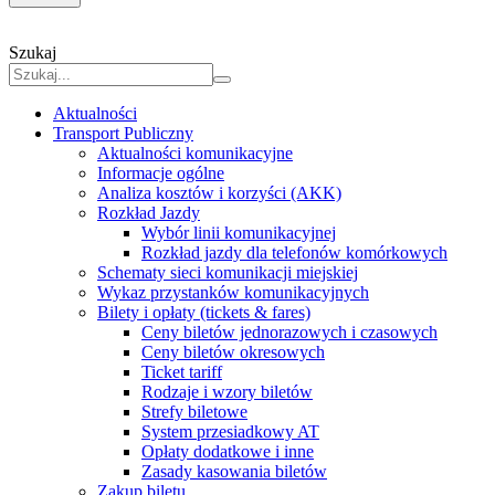
Szukaj
Aktualności
Transport Publiczny
Aktualności komunikacyjne
Informacje ogólne
Analiza kosztów i korzyści (AKK)
Rozkład Jazdy
Wybór linii komunikacyjnej
Rozkład jazdy dla telefonów komórkowych
Schematy sieci komunikacji miejskiej
Wykaz przystanków komunikacyjnych
Bilety i opłaty (tickets & fares)
Ceny biletów jednorazowych i czasowych
Ceny biletów okresowych
Ticket tariff
Rodzaje i wzory biletów
Strefy biletowe
System przesiadkowy AT
Opłaty dodatkowe i inne
Zasady kasowania biletów
Zakup biletu