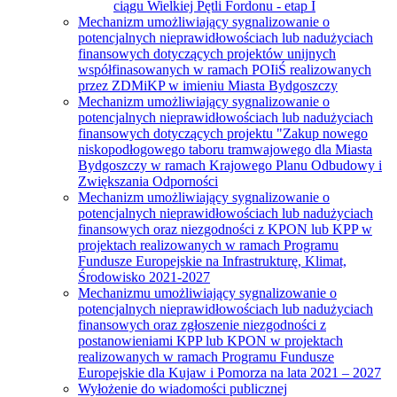
ciągu Wielkiej Pętli Fordonu - etap I
Mechanizm umożliwiający sygnalizowanie o
potencjalnych nieprawidłowościach lub nadużyciach
finansowych dotyczących projektów unijnych
współfinasowanych w ramach POIiŚ realizowanych
przez ZDMiKP w imieniu Miasta Bydgoszczy
Mechanizm umożliwiający sygnalizowanie o
potencjalnych nieprawidłowościach lub nadużyciach
finansowych dotyczących projektu "Zakup nowego
niskopodłogowego taboru tramwajowego dla Miasta
Bydgoszczy w ramach Krajowego Planu Odbudowy i
Zwiększania Odporności
Mechanizm umożliwiający sygnalizowanie o
potencjalnych nieprawidłowościach lub nadużyciach
finansowych oraz niezgodności z KPON lub KPP w
projektach realizowanych w ramach Programu
Fundusze Europejskie na Infrastrukturę, Klimat,
Środowisko 2021-2027
Mechanizmu umożliwiający sygnalizowanie o
potencjalnych nieprawidłowościach lub nadużyciach
finansowych oraz zgłoszenie niezgodności z
postanowieniami KPP lub KPON w projektach
realizowanych w ramach Programu Fundusze
Europejskie dla Kujaw i Pomorza na lata 2021 – 2027
Wyłożenie do wiadomości publicznej