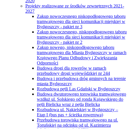
2020
Projekty realizowane ze środków zewnętrznych 2021-
2027
Zakup nowoczesnego niskopodłogowego taboru
tramwajowego dla sieci komunikacji miejskiej w
Bydgoszczy - pakiet nr 3
Zakup nowoczesnego, niskopodłogowego taboru
tramwajowego dla sieci komunikacji miejskiej w
Bydgoszczy - pakiet nr 2
Zakup nowego, niskopodłogowego taboru
tramwajowego dla Miasta Bydgoszczy w ramach
Krajowego Planu Odbudowy i Zwiększania
Odporności
Budowa drogi dla rowerów w ramach
przebudowy drogi wojewódzkiej nr 244
Budowa i przebudowa dróg gminnych na terenie
miasta Bydgoszczy
Rozbudowa pętli Las Gdański w Bydgoszczy
Budowa dwutorowego torowiska tramwajowego
wzdłuż ul. Solskiego od ronda Kujawskiego do
pętli Bielicka wraz z pętlą Bielicka
Rozbudowa ul. Nakielskiej w Bydgoszczy –
Etap I (bus pas + ścieżka rowerowa)
Przebudowa torowiska tramwajowego na ul.
Toruńskiej na odcinku od ul. Kazimierza