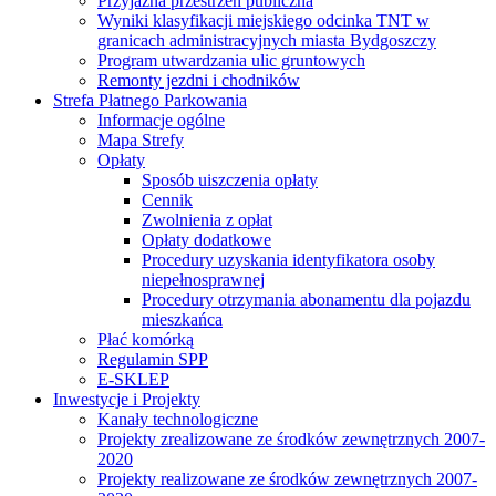
Przyjazna przestrzeń publiczna
Wyniki klasyfikacji miejskiego odcinka TNT w
granicach administracyjnych miasta Bydgoszczy
Program utwardzania ulic gruntowych
Remonty jezdni i chodników
Strefa Płatnego Parkowania
Informacje ogólne
Mapa Strefy
Opłaty
Sposób uiszczenia opłaty
Cennik
Zwolnienia z opłat
Opłaty dodatkowe
Procedury uzyskania identyfikatora osoby
niepełnosprawnej
Procedury otrzymania abonamentu dla pojazdu
mieszkańca
Płać komórką
Regulamin SPP
E-SKLEP
Inwestycje i Projekty
Kanały technologiczne
Projekty zrealizowane ze środków zewnętrznych 2007-
2020
Projekty realizowane ze środków zewnętrznych 2007-