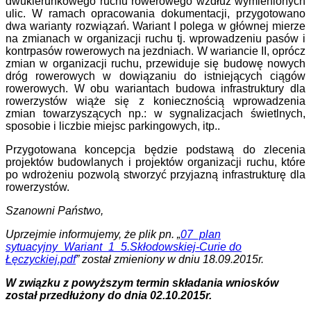
dwukierunkowego ruchu rowerowego wzdłuż wymienionych
ulic. W ramach opracowania dokumentacji, przygotowano
dwa warianty rozwiązań. Wariant I polega w głównej mierze
na zmianach w organizacji ruchu tj. wprowadzeniu pasów i
kontrpasów rowerowych na jezdniach. W wariancie II, oprócz
zmian w organizacji ruchu, przewiduje się budowę nowych
dróg rowerowych w dowiązaniu do istniejących ciągów
rowerowych. W obu wariantach budowa infrastruktury dla
rowerzystów wiąże się z koniecznością wprowadzenia
zmian towarzyszących np.: w sygnalizacjach świetlnych,
sposobie i liczbie miejsc parkingowych, itp..
Przygotowana koncepcja będzie podstawą do zlecenia
projektów budowlanych i projektów organizacji ruchu, które
po wdrożeniu pozwolą stworzyć przyjazną infrastrukturę dla
rowerzystów.
Szanowni Państwo,
Uprzejmie informujemy, że plik pn. „
07_plan
sytuacyjny_Wariant_1_5.Skłodowskiej-Curie do
Łęczyckiej.pdf
” został zmieniony w dniu 18.09.2015r.
W związku z powyższym termin składania wniosków
został przedłużony do dnia 02.10.2015r.