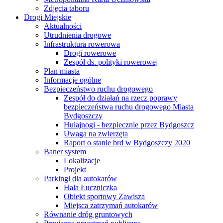
Zdjęcia taboru
Drogi Miejskie
Aktualności
Utrudnienia drogowe
Infrastruktura rowerowa
Drogi rowerowe
Zespół ds. polityki rowerowej
Plan miasta
Informacje ogólne
Bezpieczeństwo ruchu drogowego
Zespół do działań na rzecz poprawy
bezpieczeństwa ruchu drogowego Miasta
Bydgoszczy
Hulajnogi - bezpiecznie przez Bydgoszcz
Uwaga na zwierzęta
Raport o stanie brd w Bydgoszczy 2020
Baner system
Lokalizacje
Projekt
Parkingi dla autokarów
Hala Łuczniczka
Obiekt sportowy Zawisza
Miejsca zatrzymań autokarów
Równanie dróg gruntowych