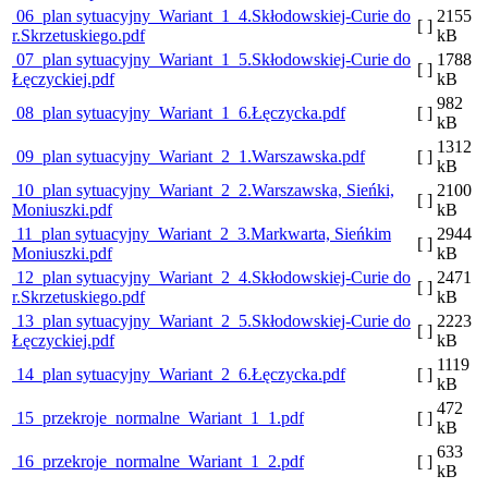
06_plan sytuacyjny_Wariant_1_4.Skłodowskiej-Curie do
2155
[ ]
r.Skrzetuskiego.pdf
kB
07_plan sytuacyjny_Wariant_1_5.Skłodowskiej-Curie do
1788
[ ]
Łęczyckiej.pdf
kB
982
08_plan sytuacyjny_Wariant_1_6.Łęczycka.pdf
[ ]
kB
1312
09_plan sytuacyjny_Wariant_2_1.Warszawska.pdf
[ ]
kB
10_plan sytuacyjny_Wariant_2_2.Warszawska, Sieńki,
2100
[ ]
Moniuszki.pdf
kB
11_plan sytuacyjny_Wariant_2_3.Markwarta, Sieńkim
2944
[ ]
Moniuszki.pdf
kB
12_plan sytuacyjny_Wariant_2_4.Skłodowskiej-Curie do
2471
[ ]
r.Skrzetuskiego.pdf
kB
13_plan sytuacyjny_Wariant_2_5.Skłodowskiej-Curie do
2223
[ ]
Łęczyckiej.pdf
kB
1119
14_plan sytuacyjny_Wariant_2_6.Łęczycka.pdf
[ ]
kB
472
15_przekroje_normalne_Wariant_1_1.pdf
[ ]
kB
633
16_przekroje_normalne_Wariant_1_2.pdf
[ ]
kB