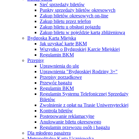
Sieć sprzedaży biletów
Punkty sprzedaży biletów okresowych
Zakup biletów okresowych on-line
Zakup biletu przez telefon
Zakup biletu u obsługi pojazdu
Zakup biletu w pojeździe kartą zbliżeniową
Bydgoska Karta Miejska
Jak uzyskać kartę BKM
Wszystko o Bydgoskiej Karcie Miejskiej
Regulamin BKM
Przepisy
Uprawnienia do ulg
Uprawnienia "Bydgoskiej Rodziny 3+"
Przepisy porządkowe
Przewóz bagażu
Regulamin BKM
Regulamin Systemu Telefonicznej Sprzedaży
Biletów
Zwolnienie z opłat na Trasie Uniwersyteckiej
Kontrola biletów
Postępowanie reklamacyjne
Anulowanie biletu okresowego
Regulamin przewozu osób i bagażu
Dla młodego pasażera
Metropolitalna Karta Uczniowska