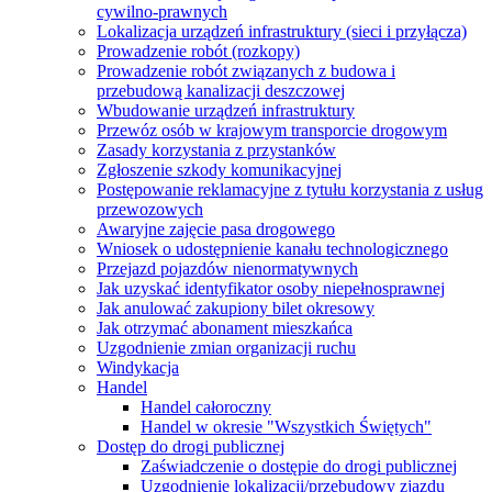
cywilno-prawnych
Lokalizacja urządzeń infrastruktury (sieci i przyłącza)
Prowadzenie robót (rozkopy)
Prowadzenie robót związanych z budowa i
przebudową kanalizacji deszczowej
Wbudowanie urządzeń infrastruktury
Przewóz osób w krajowym transporcie drogowym
Zasady korzystania z przystanków
Zgłoszenie szkody komunikacyjnej
Postępowanie reklamacyjne z tytułu korzystania z usług
przewozowych
Awaryjne zajęcie pasa drogowego
Wniosek o udostępnienie kanału technologicznego
Przejazd pojazdów nienormatywnych
Jak uzyskać identyfikator osoby niepełnosprawnej
Jak anulować zakupiony bilet okresowy
Jak otrzymać abonament mieszkańca
Uzgodnienie zmian organizacji ruchu
Windykacja
Handel
Handel całoroczny
Handel w okresie "Wszystkich Świętych"
Dostęp do drogi publicznej
Zaświadczenie o dostępie do drogi publicznej
Uzgodnienie lokalizacji/przebudowy zjazdu