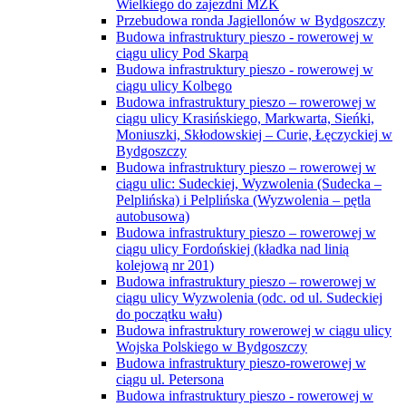
Wielkiego do zajezdni MZK
Przebudowa ronda Jagiellonów w Bydgoszczy
Budowa infrastruktury pieszo - rowerowej w
ciągu ulicy Pod Skarpą
Budowa infrastruktury pieszo - rowerowej w
ciągu ulicy Kolbego
Budowa infrastruktury pieszo – rowerowej w
ciągu ulicy Krasińskiego, Markwarta, Sieńki,
Moniuszki, Skłodowskiej – Curie, Łęczyckiej w
Bydgoszczy
Budowa infrastruktury pieszo – rowerowej w
ciągu ulic: Sudeckiej, Wyzwolenia (Sudecka –
Pelplińska) i Pelplińska (Wyzwolenia – pętla
autobusowa)
Budowa infrastruktury pieszo – rowerowej w
ciągu ulicy Fordońskiej (kładka nad linią
kolejową nr 201)
Budowa infrastruktury pieszo – rowerowej w
ciągu ulicy Wyzwolenia (odc. od ul. Sudeckiej
do początku wału)
Budowa infrastruktury rowerowej w ciągu ulicy
Wojska Polskiego w Bydgoszczy
Budowa infrastruktury pieszo-rowerowej w
ciągu ul. Petersona
Budowa infrastruktury pieszo - rowerowej w