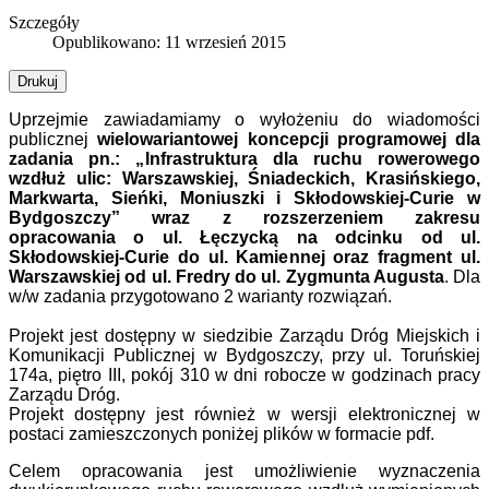
Szczegóły
Opublikowano: 11 wrzesień 2015
Drukuj
Uprzejmie zawiadamiamy o wyłożeniu do wiadomości
publicznej
wielowariantowej koncepcji programowej dla
zadania pn.:
„
Infrastruktura dla ruchu rowerowego
wzdłuż ulic: Warszawskiej, Śniadeckich, Krasińskiego,
Markwarta, Sieńki, Moniuszki i Skłodowskiej-Curie w
Bydgoszczy” wraz z rozszerzeniem zakresu
opracowania o ul. Łęczycką na odcinku od ul.
Skłodowskiej-Curie do ul. Kamiennej oraz fragment ul.
Warszawskiej od ul. Fredry do ul. Zygmunta Augusta
. Dla
w/w zadania przygotowano 2 warianty rozwiązań.
Projekt jest dostępny w siedzibie Zarządu Dróg Miejskich i
Komunikacji Publicznej w Bydgoszczy, przy ul. Toruńskiej
174a, piętro III, pokój 310 w dni robocze w godzinach pracy
Zarządu Dróg.
Projekt dostępny jest również w wersji elektronicznej w
postaci zamieszczonych poniżej plików w formacie pdf.
Celem opracowania jest umożliwienie wyznaczenia