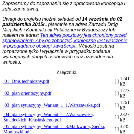
Zapraszamy do zapoznania się z opracowaną koncepcją i
zgłaszania uwag.
Uwagi do projektu można składać od
14 września do 02
października 2015r.
, pisemnie na adres Zarządu Dróg
Miejskich i Komunikacji Publicznej w Bydgoszczy lub
mailem na adres:
Ten adres pocztowy jest chroniony przed
spamowaniem. Aby go zobaczyć, konieczne jest włączenie
w przeglądarce obsługi JavaScript.
. Wnioski zostaną
rozpatrzone tylko i wyłącznie w przypadku podania
wymaganych danych osobowych oraz uzasadnienia
wniosku.
Załączniki:
1241
01_Opis techniczny.pdf
[ ]
kB
1273
02_plan orientacyjny.pdf
[ ]
kB
1261
03_plan sytuacyjny_Wariant_1_1.Warszawska.pdf
[ ]
kB
04_plan sytuacyjny_Wariant_1_2.Warszawska,
2327
[ ]
Śniadeckich, Krasińskiego.pdf
kB
05_plan sytuacyjny_Wariant_1_3.Markwarta, Sieńki,
3235
[ ]
Moniuszki.pdf
kB