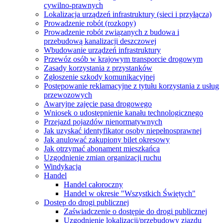
cywilno-prawnych
Lokalizacja urządzeń infrastruktury (sieci i przyłącza)
Prowadzenie robót (rozkopy)
Prowadzenie robót związanych z budowa i
przebudową kanalizacji deszczowej
Wbudowanie urządzeń infrastruktury
Przewóz osób w krajowym transporcie drogowym
Zasady korzystania z przystanków
Zgłoszenie szkody komunikacyjnej
Postępowanie reklamacyjne z tytułu korzystania z usług
przewozowych
Awaryjne zajęcie pasa drogowego
Wniosek o udostępnienie kanału technologicznego
Przejazd pojazdów nienormatywnych
Jak uzyskać identyfikator osoby niepełnosprawnej
Jak anulować zakupiony bilet okresowy
Jak otrzymać abonament mieszkańca
Uzgodnienie zmian organizacji ruchu
Windykacja
Handel
Handel całoroczny
Handel w okresie "Wszystkich Świętych"
Dostęp do drogi publicznej
Zaświadczenie o dostępie do drogi publicznej
Uzgodnienie lokalizacji/przebudowy zjazdu