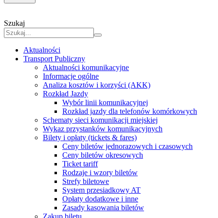
Szukaj
Aktualności
Transport Publiczny
Aktualności komunikacyjne
Informacje ogólne
Analiza kosztów i korzyści (AKK)
Rozkład Jazdy
Wybór linii komunikacyjnej
Rozkład jazdy dla telefonów komórkowych
Schematy sieci komunikacji miejskiej
Wykaz przystanków komunikacyjnych
Bilety i opłaty (tickets & fares)
Ceny biletów jednorazowych i czasowych
Ceny biletów okresowych
Ticket tariff
Rodzaje i wzory biletów
Strefy biletowe
System przesiadkowy AT
Opłaty dodatkowe i inne
Zasady kasowania biletów
Zakup biletu