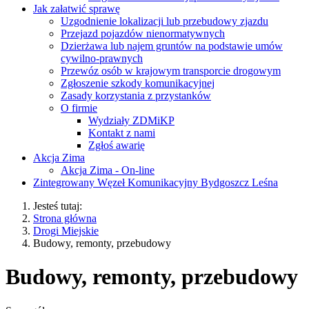
Jak załatwić sprawę
Uzgodnienie lokalizacji lub przebudowy zjazdu
Przejazd pojazdów nienormatywnych
Dzierżawa lub najem gruntów na podstawie umów
cywilno-prawnych
Przewóz osób w krajowym transporcie drogowym
Zgłoszenie szkody komunikacyjnej
Zasady korzystania z przystanków
O firmie
Wydziały ZDMiKP
Kontakt z nami
Zgłoś awarię
Akcja Zima
Akcja Zima - On-line
Zintegrowany Węzeł Komunikacyjny Bydgoszcz Leśna
Jesteś tutaj:
Strona główna
Drogi Miejskie
Budowy, remonty, przebudowy
Budowy, remonty, przebudowy