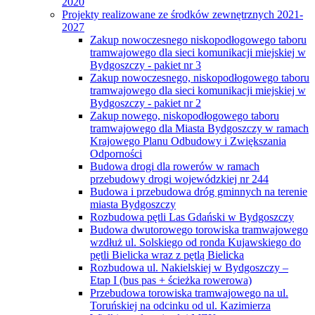
2020
Projekty realizowane ze środków zewnętrznych 2021-
2027
Zakup nowoczesnego niskopodłogowego taboru
tramwajowego dla sieci komunikacji miejskiej w
Bydgoszczy - pakiet nr 3
Zakup nowoczesnego, niskopodłogowego taboru
tramwajowego dla sieci komunikacji miejskiej w
Bydgoszczy - pakiet nr 2
Zakup nowego, niskopodłogowego taboru
tramwajowego dla Miasta Bydgoszczy w ramach
Krajowego Planu Odbudowy i Zwiększania
Odporności
Budowa drogi dla rowerów w ramach
przebudowy drogi wojewódzkiej nr 244
Budowa i przebudowa dróg gminnych na terenie
miasta Bydgoszczy
Rozbudowa pętli Las Gdański w Bydgoszczy
Budowa dwutorowego torowiska tramwajowego
wzdłuż ul. Solskiego od ronda Kujawskiego do
pętli Bielicka wraz z pętlą Bielicka
Rozbudowa ul. Nakielskiej w Bydgoszczy –
Etap I (bus pas + ścieżka rowerowa)
Przebudowa torowiska tramwajowego na ul.
Toruńskiej na odcinku od ul. Kazimierza