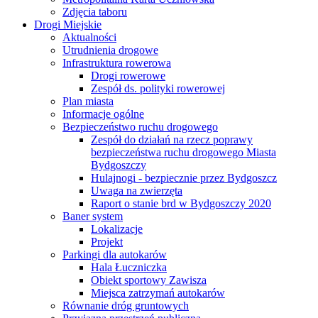
Zdjęcia taboru
Drogi Miejskie
Aktualności
Utrudnienia drogowe
Infrastruktura rowerowa
Drogi rowerowe
Zespół ds. polityki rowerowej
Plan miasta
Informacje ogólne
Bezpieczeństwo ruchu drogowego
Zespół do działań na rzecz poprawy
bezpieczeństwa ruchu drogowego Miasta
Bydgoszczy
Hulajnogi - bezpiecznie przez Bydgoszcz
Uwaga na zwierzęta
Raport o stanie brd w Bydgoszczy 2020
Baner system
Lokalizacje
Projekt
Parkingi dla autokarów
Hala Łuczniczka
Obiekt sportowy Zawisza
Miejsca zatrzymań autokarów
Równanie dróg gruntowych