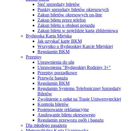
Sieć sprzedaży biletów
Punkty sprzedaży biletów okresowych
Zakup biletów okresowych on-line
Zakup biletu przez telefon
Zakup biletu u obsługi pojazdu
Zakup biletu w pojeździe kartą zbliżeniową
Bydgoska Karta Miejska
Jak uzyskać kartę BKM
Wszystko o Bydgoskiej Karcie Miejskiej
Regulamin BKM
Przepisy
Uprawnienia do ulg
Uprawnienia "Bydgoskiej Rodziny 3+"
Przepisy porządkowe
Przewóz bagażu
Regulamin BKM
Regulamin Systemu Telefonicznej Sprzedaży
Biletów
Zwolnienie z opłat na Trasie Uniwersyteckiej
Kontrola biletów
Postępowanie reklamacyjne
Anulowanie biletu okresowego
Regulamin przewozu osób i bagażu
Dla młodego pasażera
Metropolitalna Karta Uczniowska