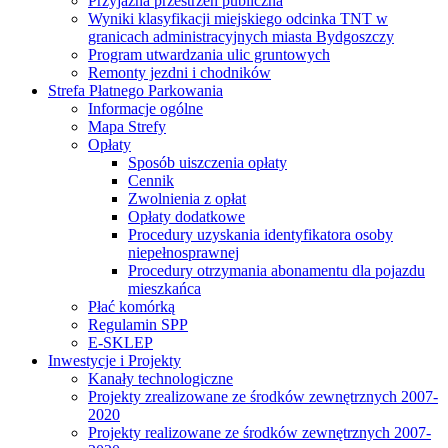
Przyjazna przestrzeń publiczna
Wyniki klasyfikacji miejskiego odcinka TNT w
granicach administracyjnych miasta Bydgoszczy
Program utwardzania ulic gruntowych
Remonty jezdni i chodników
Strefa Płatnego Parkowania
Informacje ogólne
Mapa Strefy
Opłaty
Sposób uiszczenia opłaty
Cennik
Zwolnienia z opłat
Opłaty dodatkowe
Procedury uzyskania identyfikatora osoby
niepełnosprawnej
Procedury otrzymania abonamentu dla pojazdu
mieszkańca
Płać komórką
Regulamin SPP
E-SKLEP
Inwestycje i Projekty
Kanały technologiczne
Projekty zrealizowane ze środków zewnętrznych 2007-
2020
Projekty realizowane ze środków zewnętrznych 2007-