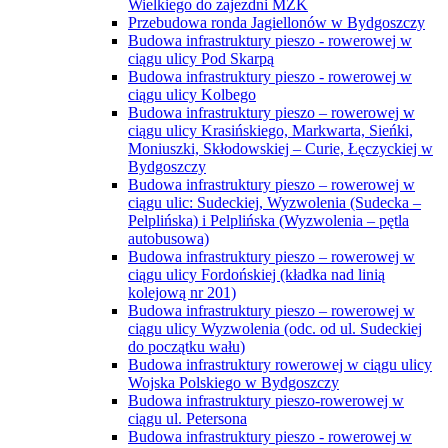
Wielkiego do zajezdni MZK
Przebudowa ronda Jagiellonów w Bydgoszczy
Budowa infrastruktury pieszo - rowerowej w
ciągu ulicy Pod Skarpą
Budowa infrastruktury pieszo - rowerowej w
ciągu ulicy Kolbego
Budowa infrastruktury pieszo – rowerowej w
ciągu ulicy Krasińskiego, Markwarta, Sieńki,
Moniuszki, Skłodowskiej – Curie, Łęczyckiej w
Bydgoszczy
Budowa infrastruktury pieszo – rowerowej w
ciągu ulic: Sudeckiej, Wyzwolenia (Sudecka –
Pelplińska) i Pelplińska (Wyzwolenia – pętla
autobusowa)
Budowa infrastruktury pieszo – rowerowej w
ciągu ulicy Fordońskiej (kładka nad linią
kolejową nr 201)
Budowa infrastruktury pieszo – rowerowej w
ciągu ulicy Wyzwolenia (odc. od ul. Sudeckiej
do początku wału)
Budowa infrastruktury rowerowej w ciągu ulicy
Wojska Polskiego w Bydgoszczy
Budowa infrastruktury pieszo-rowerowej w
ciągu ul. Petersona
Budowa infrastruktury pieszo - rowerowej w