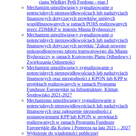
ciągu Wielkiej Pętli Fordonu - etap I
Mechanizm umożliwiający sygnalizowanie o
potencjalnych nieprawidłowościach lub nadużyciach
finansowych dotyczących projektów unijnych
współfinasowanych w ramach POIiŚ realizowanych
przez ZDMiKP w imieniu Miasta Bydgoszczy
Mechanizm umożliwiający sygnalizowanie o
potencjalnych nieprawidłowościach lub nadużyciach
finansowych dotyczących projektu "Zakup nowego
niskopodłogowego taboru tramwajowego dla Miasta
Bydgoszczy w ramach Krajowego Planu Odbudowy i
Zwiększania Odporności
Mechanizm umożliwiający sygnalizowanie o
potencjalnych nieprawidłowościach lub nadużyciach
finansowych oraz niezgodności z KPON lub KPP w
projektach realizowanych w ramach Programu
Fundusze Europejskie na Infrastrukturę, Klimat,
Środowisko 2021-2027
Mechanizmu umożliwiający sygnalizowanie o
potencjalnych nieprawidłowościach lub nadużyciach
finansowych oraz zgłoszenie niezgodności z
postanowieniami KPP lub KPON w projektach
realizowanych w ramach Programu Fundusze
Europejskie dla Kujaw i Pomorza na lata 2021 – 2027
Wyłożenie do wiadomości publicznej