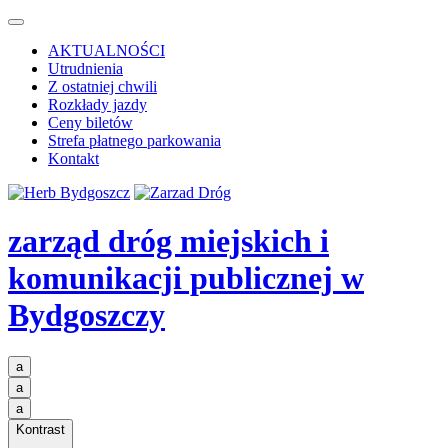
AKTUALNOŚCI
Utrudnienia
Z ostatniej chwili
Rozkłady jazdy
Ceny biletów
Strefa płatnego parkowania
Kontakt
zarząd dróg miejskich i
komunikacji publicznej
w
Bydgoszczy
a
a
a
Kontrast