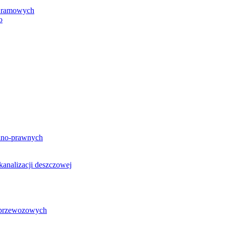
h ramowych
o
lno-prawnych
analizacji deszczowej
g przewozowych