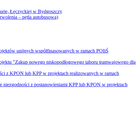
Curie, Łęczyckiej w Bydgoszczy
yzwolenia – pętla autobusowa)
rojektów unijnych współfinasowanych w ramach POIiŚ
projektu "Zakup nowego niskopodłogowego taboru tramwajowego dla
ości z KPON lub KPP w projektach realizowanych w ramach
nie niezgodności z postanowieniami KPP lub KPON w projektach