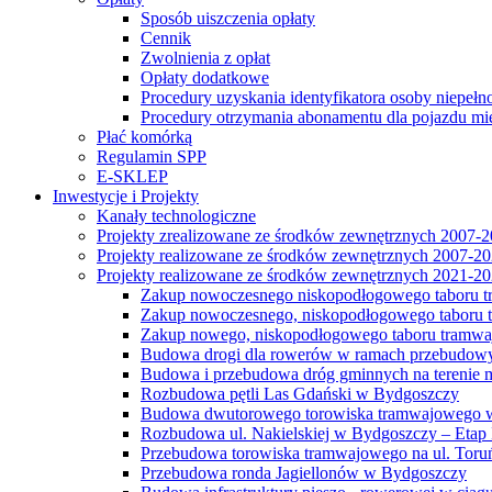
Sposób uiszczenia opłaty
Cennik
Zwolnienia z opłat
Opłaty dodatkowe
Procedury uzyskania identyfikatora osoby niepełn
Procedury otrzymania abonamentu dla pojazdu mi
Płać komórką
Regulamin SPP
E-SKLEP
Inwestycje i Projekty
Kanały technologiczne
Projekty zrealizowane ze środków zewnętrznych 2007-
Projekty realizowane ze środków zewnętrznych 2007-2
Projekty realizowane ze środków zewnętrznych 2021-2
Zakup nowoczesnego niskopodłogowego taboru tra
Zakup nowoczesnego, niskopodłogowego taboru tr
Zakup nowego, niskopodłogowego taboru tramwa
Budowa drogi dla rowerów w ramach przebudowy
Budowa i przebudowa dróg gminnych na terenie 
Rozbudowa pętli Las Gdański w Bydgoszczy
Budowa dwutorowego torowiska tramwajowego wzdłu
Rozbudowa ul. Nakielskiej w Bydgoszczy – Etap I
Przebudowa torowiska tramwajowego na ul. Toruń
Przebudowa ronda Jagiellonów w Bydgoszczy