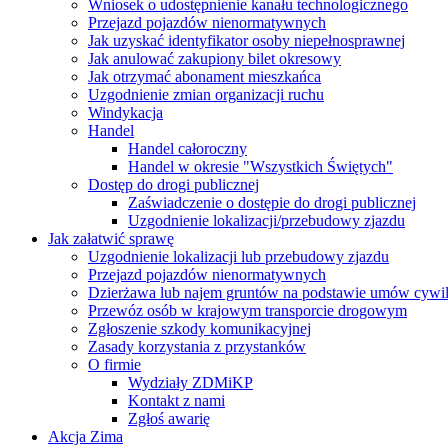
Wniosek o udostępnienie kanału technologicznego
Przejazd pojazdów nienormatywnych
Jak uzyskać identyfikator osoby niepełnosprawnej
Jak anulować zakupiony bilet okresowy
Jak otrzymać abonament mieszkańca
Uzgodnienie zmian organizacji ruchu
Windykacja
Handel
Handel całoroczny
Handel w okresie "Wszystkich Świętych"
Dostęp do drogi publicznej
Zaświadczenie o dostępie do drogi publicznej
Uzgodnienie lokalizacji/przebudowy zjazdu
Jak załatwić sprawę
Uzgodnienie lokalizacji lub przebudowy zjazdu
Przejazd pojazdów nienormatywnych
Dzierżawa lub najem gruntów na podstawie umów cywi
Przewóz osób w krajowym transporcie drogowym
Zgłoszenie szkody komunikacyjnej
Zasady korzystania z przystanków
O firmie
Wydziały ZDMiKP
Kontakt z nami
Zgłoś awarię
Akcja Zima