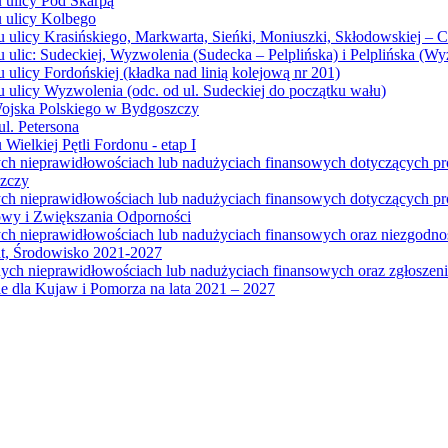
u ulicy Pod Skarpą
u ulicy Kolbego
u ulicy Krasińskiego, Markwarta, Sieńki, Moniuszki, Skłodowskiej – 
 ulic: Sudeckiej, Wyzwolenia (Sudecka – Pelplińska) i Pelplińska (W
 ulicy Fordońskiej (kładka nad linią kolejową nr 201)
 ulicy Wyzwolenia (odc. od ul. Sudeckiej do początku wału)
Wojska Polskiego w Bydgoszczy
l. Petersona
Wielkiej Pętli Fordonu - etap I
ych nieprawidłowościach lub nadużyciach finansowych dotyczących p
szczy
ych nieprawidłowościach lub nadużyciach finansowych dotyczących 
wy i Zwiększania Odporności
ych nieprawidłowościach lub nadużyciach finansowych oraz niezgodn
at, Środowisko 2021-2027
ych nieprawidłowościach lub nadużyciach finansowych oraz zgłosze
 dla Kujaw i Pomorza na lata 2021 – 2027