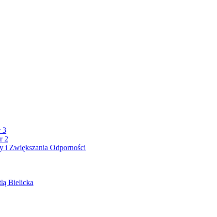
 3
r 2
 i Zwiększania Odporności
lą Bielicka