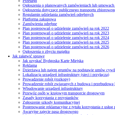
Przetargi
Ogłoszenia o planowanych zamówieniach lub umowac
Ogłoszenia dotyczące publicznego transportu zbioroweg
Regulamin udzielania zamówień odrębnych
Platforma zakupowa
Zamówienia odrębne
Plan postępowań o udzielenie zamówień na rok 2022
Plan postępowań o udzielenie zamówień na rok 2023
Plan postępowań o udzielenie zamówień na rok 2024
Plan postępowań o udzielenie zamówień na rok 2025
Plan postępowań o udzielenie zamówień na rok 2026
Ogłoszenia o zbyciu majątku
Jak załatwić sprawę
Jak uzyskać Bydgoską Kartę Miejską
Reklama
Dzierżawa lub najem gruntów na podstawie umów cywi
Lokalizacja urządzeń infrastruktury (sieci i przyłącza)
Prowadzenie robót (rozkopy)
Prowadzenie robót związanych z budowa i przebudową k
Wbudowanie urządzeń infrastruktury
Przewóz osób w krajowym transporcie drogowym
Zasady korzystania z przystanków
Zgłoszenie szkody komunikacyjnej
Postępowanie reklamacyjne z tytułu korzystania z usłu
Awaryjne zajęcie pasa drogowego