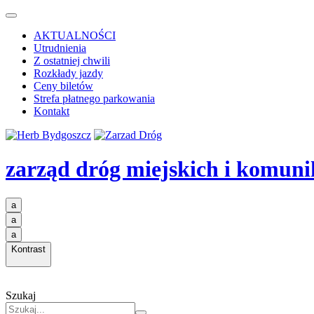
AKTUALNOŚCI
Utrudnienia
Z ostatniej chwili
Rozkłady jazdy
Ceny biletów
Strefa płatnego parkowania
Kontakt
zarząd dróg miejskich i komuni
a
a
a
Kontrast
Szukaj