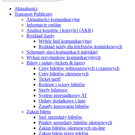
Aktualności
Transport Publiczny
Aktualności komunikacyjne
Informacje ogólne
Analiza kosztów i korzyści (AKK)
Rozkład Jazdy
Wybór linii komunikacyjnej
Rozkład jazdy dla telefonów komórkowych
Schematy sieci komunikacji miejskiej
Wykaz przystanków komunikacyjnych
Bilety i opłaty (tickets & fares)
Ceny biletów jednorazowych i czasowych
Ceny biletów okresowych
Ticket tariff
Rodzaje i wzory biletów
Strefy biletowe
System przesiadkowy AT
Opłaty dodatkowe i inne
Zasady kasowania biletów
Zakup biletu
Sieć sprzedaży biletów
Punkty sprzedaży biletów okresowych
Zakup biletów okresowych on-line
Zakup biletu przez telefon