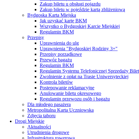
Zakup biletu u obsługi pojazdu
Zakup biletu w pojeździe kartą zbliżeniową
Bydgoska Karta Miejska
Jak uzyskać kartę BKM
Wszystko o Bydgoskiej Karcie Miejskiej
Regulamin BKM
Przepisy
Uprawnienia do ulg
Uprawnienia "Bydgoskiej Rodziny 3+"
Przepisy porządkowe
Przewóz bagażu
Regulamin BKM
Regulamin Systemu Telefonicznej Sprzedaży Bile
Zwolnienie z opłat na Trasie Uniwersyteckiej
Kontrola biletów
Postępowanie reklamacyjne
Anulowanie biletu okresowego
Regulamin przewozu osób i bagażu
Dla młodego pasażera
Metropolitalna Karta Uczniowska
Zdjęcia taboru
Drogi Miejskie
Aktualności
Utrudnienia drogowe
Infrastruktura rowerowa