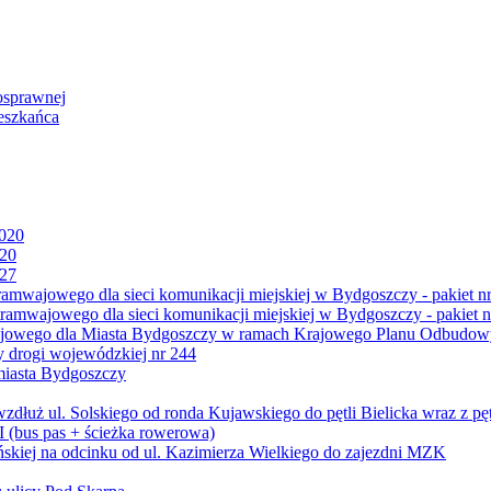
osprawnej
eszkańca
2020
020
027
mwajowego dla sieci komunikacji miejskiej w Bydgoszczy - pakiet nr
amwajowego dla sieci komunikacji miejskiej w Bydgoszczy - pakiet n
jowego dla Miasta Bydgoszczy w ramach Krajowego Planu Odbudowy
 drogi wojewódzkiej nr 244
miasta Bydgoszczy
ż ul. Solskiego od ronda Kujawskiego do pętli Bielicka wraz z pęt
 (bus pas + ścieżka rowerowa)
skiej na odcinku od ul. Kazimierza Wielkiego do zajezdni MZK