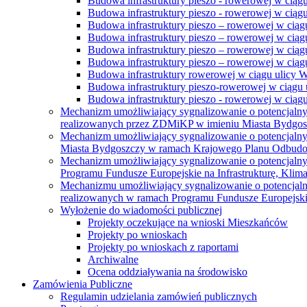
Budowa infrastruktury pieszo - rowerowej w ciąg
Budowa infrastruktury pieszo - rowerowej w ciąg
Budowa infrastruktury pieszo – rowerowej w ciąg
Budowa infrastruktury pieszo – rowerowej w ciągu
Budowa infrastruktury pieszo – rowerowej w ciągu
Budowa infrastruktury pieszo – rowerowej w ciągu
Budowa infrastruktury rowerowej w ciągu ulicy 
Budowa infrastruktury pieszo-rowerowej w ciągu u
Budowa infrastruktury pieszo - rowerowej w ciągu 
Mechanizm umożliwiający sygnalizowanie o potencjaln
realizowanych przez ZDMiKP w imieniu Miasta Bydgo
Mechanizm umożliwiający sygnalizowanie o potencjaln
Miasta Bydgoszczy w ramach Krajowego Planu Odbudo
Mechanizm umożliwiający sygnalizowanie o potencjaln
Programu Fundusze Europejskie na Infrastrukturę, Klim
Mechanizmu umożliwiający sygnalizowanie o potencjaln
realizowanych w ramach Programu Fundusze Europejskie
Wyłożenie do wiadomości publicznej
Projekty oczekujące na wnioski Mieszkańców
Projekty po wnioskach
Projekty po wnioskach z raportami
Archiwalne
Ocena oddziaływania na środowisko
Zamówienia Publiczne
Regulamin udzielania zamówień publicznych