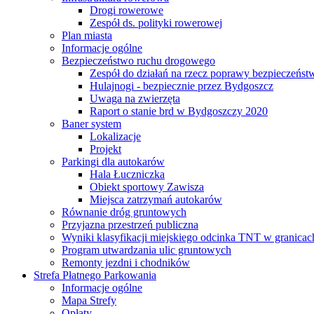
Drogi rowerowe
Zespół ds. polityki rowerowej
Plan miasta
Informacje ogólne
Bezpieczeństwo ruchu drogowego
Zespół do działań na rzecz poprawy bezpieczeńs
Hulajnogi - bezpiecznie przez Bydgoszcz
Uwaga na zwierzęta
Raport o stanie brd w Bydgoszczy 2020
Baner system
Lokalizacje
Projekt
Parkingi dla autokarów
Hala Łuczniczka
Obiekt sportowy Zawisza
Miejsca zatrzymań autokarów
Równanie dróg gruntowych
Przyjazna przestrzeń publiczna
Wyniki klasyfikacji miejskiego odcinka TNT w granicac
Program utwardzania ulic gruntowych
Remonty jezdni i chodników
Strefa Płatnego Parkowania
Informacje ogólne
Mapa Strefy
Opłaty