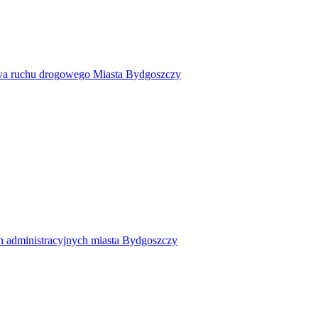
twa ruchu drogowego Miasta Bydgoszczy
h administracyjnych miasta Bydgoszczy