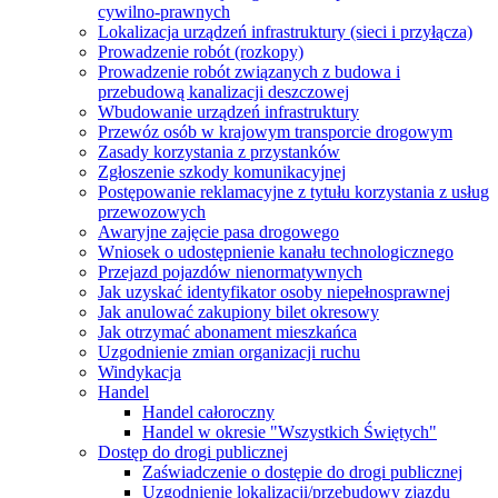
cywilno-prawnych
Lokalizacja urządzeń infrastruktury (sieci i przyłącza)
Prowadzenie robót (rozkopy)
Prowadzenie robót związanych z budowa i
przebudową kanalizacji deszczowej
Wbudowanie urządzeń infrastruktury
Przewóz osób w krajowym transporcie drogowym
Zasady korzystania z przystanków
Zgłoszenie szkody komunikacyjnej
Postępowanie reklamacyjne z tytułu korzystania z usług
przewozowych
Awaryjne zajęcie pasa drogowego
Wniosek o udostępnienie kanału technologicznego
Przejazd pojazdów nienormatywnych
Jak uzyskać identyfikator osoby niepełnosprawnej
Jak anulować zakupiony bilet okresowy
Jak otrzymać abonament mieszkańca
Uzgodnienie zmian organizacji ruchu
Windykacja
Handel
Handel całoroczny
Handel w okresie "Wszystkich Świętych"
Dostęp do drogi publicznej
Zaświadczenie o dostępie do drogi publicznej
Uzgodnienie lokalizacji/przebudowy zjazdu