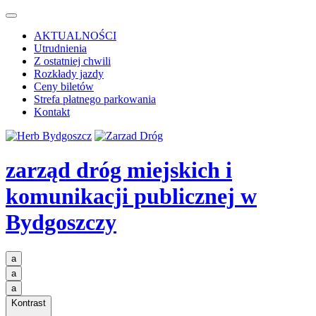
AKTUALNOŚCI
Utrudnienia
Z ostatniej chwili
Rozkłady jazdy
Ceny biletów
Strefa płatnego parkowania
Kontakt
zarząd dróg miejskich i
komunikacji publicznej
w
Bydgoszczy
a
a
a
Kontrast