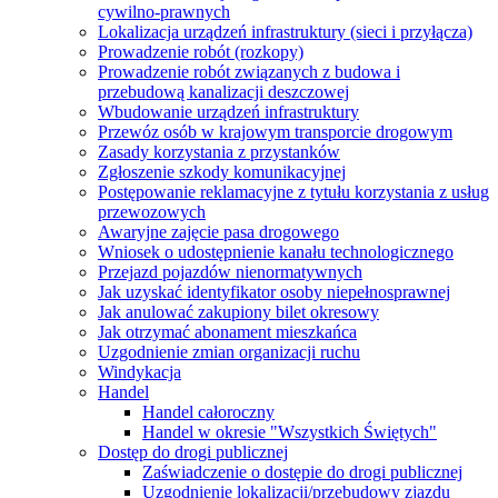
cywilno-prawnych
Lokalizacja urządzeń infrastruktury (sieci i przyłącza)
Prowadzenie robót (rozkopy)
Prowadzenie robót związanych z budowa i
przebudową kanalizacji deszczowej
Wbudowanie urządzeń infrastruktury
Przewóz osób w krajowym transporcie drogowym
Zasady korzystania z przystanków
Zgłoszenie szkody komunikacyjnej
Postępowanie reklamacyjne z tytułu korzystania z usług
przewozowych
Awaryjne zajęcie pasa drogowego
Wniosek o udostępnienie kanału technologicznego
Przejazd pojazdów nienormatywnych
Jak uzyskać identyfikator osoby niepełnosprawnej
Jak anulować zakupiony bilet okresowy
Jak otrzymać abonament mieszkańca
Uzgodnienie zmian organizacji ruchu
Windykacja
Handel
Handel całoroczny
Handel w okresie "Wszystkich Świętych"
Dostęp do drogi publicznej
Zaświadczenie o dostępie do drogi publicznej
Uzgodnienie lokalizacji/przebudowy zjazdu