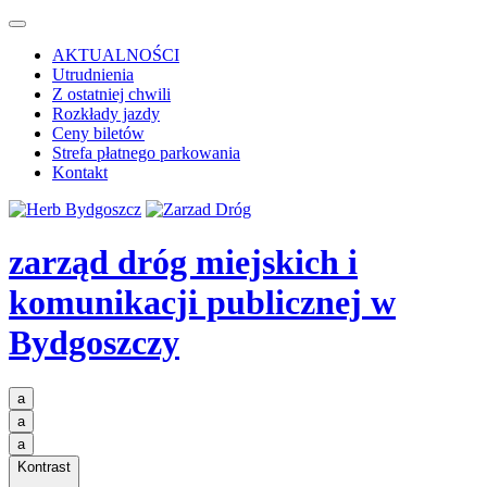
AKTUALNOŚCI
Utrudnienia
Z ostatniej chwili
Rozkłady jazdy
Ceny biletów
Strefa płatnego parkowania
Kontakt
zarząd dróg miejskich i
komunikacji publicznej
w
Bydgoszczy
a
a
a
Kontrast