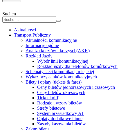
Suchen
Aktualności
Transport Publiczny
Aktualności komunikacyjne
Informacje ogólne
Analiza kosztów i korzyści (AKK)
Rozkład Jazdy
Wybór linii komunikacyjnej
Rozkład jazdy dla telefonów komórkowych
Schematy sieci komunikacji miejskiej
Wykaz przystanków komunikacyjnych
Bilety i opłaty (tickets & fares)
Ceny biletów jednorazowych i czasowych
Ceny biletów okresowych
Ticket tariff
Rodzaje i wzory biletów
Strefy biletowe
System przesiadkowy AT
Opłaty dodatkowe i inne
Zasady kasowania biletów
Zakup biletu