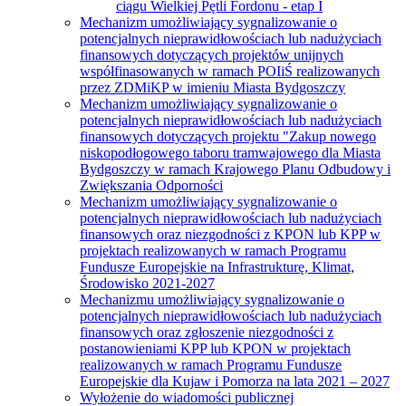
ciągu Wielkiej Pętli Fordonu - etap I
Mechanizm umożliwiający sygnalizowanie o
potencjalnych nieprawidłowościach lub nadużyciach
finansowych dotyczących projektów unijnych
współfinasowanych w ramach POIiŚ realizowanych
przez ZDMiKP w imieniu Miasta Bydgoszczy
Mechanizm umożliwiający sygnalizowanie o
potencjalnych nieprawidłowościach lub nadużyciach
finansowych dotyczących projektu "Zakup nowego
niskopodłogowego taboru tramwajowego dla Miasta
Bydgoszczy w ramach Krajowego Planu Odbudowy i
Zwiększania Odporności
Mechanizm umożliwiający sygnalizowanie o
potencjalnych nieprawidłowościach lub nadużyciach
finansowych oraz niezgodności z KPON lub KPP w
projektach realizowanych w ramach Programu
Fundusze Europejskie na Infrastrukturę, Klimat,
Środowisko 2021-2027
Mechanizmu umożliwiający sygnalizowanie o
potencjalnych nieprawidłowościach lub nadużyciach
finansowych oraz zgłoszenie niezgodności z
postanowieniami KPP lub KPON w projektach
realizowanych w ramach Programu Fundusze
Europejskie dla Kujaw i Pomorza na lata 2021 – 2027
Wyłożenie do wiadomości publicznej