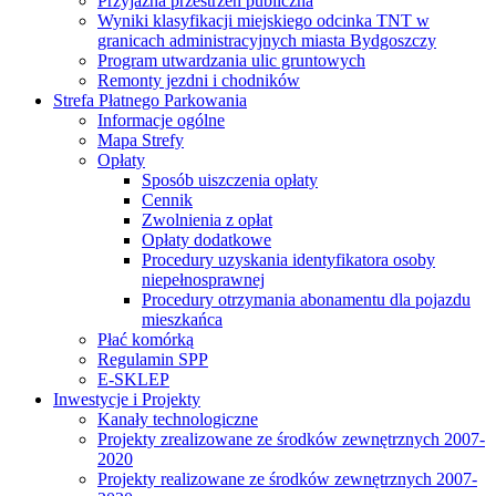
Przyjazna przestrzeń publiczna
Wyniki klasyfikacji miejskiego odcinka TNT w
granicach administracyjnych miasta Bydgoszczy
Program utwardzania ulic gruntowych
Remonty jezdni i chodników
Strefa Płatnego Parkowania
Informacje ogólne
Mapa Strefy
Opłaty
Sposób uiszczenia opłaty
Cennik
Zwolnienia z opłat
Opłaty dodatkowe
Procedury uzyskania identyfikatora osoby
niepełnosprawnej
Procedury otrzymania abonamentu dla pojazdu
mieszkańca
Płać komórką
Regulamin SPP
E-SKLEP
Inwestycje i Projekty
Kanały technologiczne
Projekty zrealizowane ze środków zewnętrznych 2007-
2020
Projekty realizowane ze środków zewnętrznych 2007-