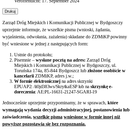
Veröffentlicht: 17. September 2024
Drukuj
Zarząd Dróg Miejskich i Komunikacji Publicznej w Bydgoszczy
uprzejmie informuje, że wszelkie pisma (wnioski, żądania,
wyjaśnienia, odwołania, zażalenia) składane do ZDMiKP powinny
być wniesione w jednej z następujących form:
Ustnie do protokołu;
Pisemnie –
wysłane pocztą na adres:
Zarząd Dróg
Miejskich i Komunikacji Publicznej w Bydgoszczy, ul.
Toruńska 174a, 85-844 Bydgoszcz lub
złożone osobiście w
kancelarii
ZDMiKP, adres j.w.;
W formie elektronicznej
na adres skrzynki
EPUAP2: /ii0jd383ws/SkrytkaESP lub na
skrzynkę e-
doreczenia
:
AE:PL-16631-21247-SGARI-19
Jednocześnie uprzejmie przypominamy, że w sprawach,
które
wymagają wydania decyzji administracyjnej, postanowienia lub
zaświadczenia,
wszelkie pisma
wniesione w formie innej niż
powyższe pozostawia się bez rozpoznania.