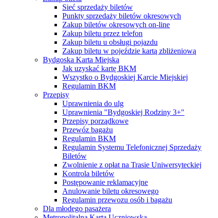
Sieć sprzedaży biletów
Punkty sprzedaży biletów okresowych
Zakup biletów okresowych on-line
Zakup biletu przez telefon
Zakup biletu u obsługi pojazdu
Zakup biletu w pojeździe kartą zbliżeniową
Bydgoska Karta Miejska
Jak uzyskać kartę BKM
Wszystko o Bydgoskiej Karcie Miejskiej
Regulamin BKM
Przepisy
Uprawnienia do ulg
Uprawnienia "Bydgoskiej Rodziny 3+"
Przepisy porządkowe
Przewóz bagażu
Regulamin BKM
Regulamin Systemu Telefonicznej Sprzedaży
Biletów
Zwolnienie z opłat na Trasie Uniwersyteckiej
Kontrola biletów
Postępowanie reklamacyjne
Anulowanie biletu okresowego
Regulamin przewozu osób i bagażu
Dla młodego pasażera
Metropolitalna Karta Uczniowska