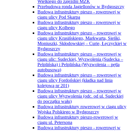
Wielkiego do zajezdni MZK
Przebudowa ronda Jagiellonów w Bydgoszczy
Budowa infrastruktury pieszo - rowerowej w
ciągu ulicy Pod Skarpą
Budowa infrastruktury pieszo - rowerowej w
ciągu ulicy Kolbego
Budowa infrastruktury pieszo – rowerowej w
ciągu ulicy Krasińskiego, Markwarta, Sieńki,
Moniuszki, Skłodowskiej – Curie, Łęczyckiej w
Bydgoszczy
Budowa infrastruktury pieszo – rowerowej w
ciągu ulic: Sudeckiej, Wyzwolenia (Sudecka –
Pelplińska) i Pelplińska (Wyzwolenia – pętla
autobusowa)
Budowa infrastruktury pieszo – rowerowej w
ciągu ulicy Fordońskiej (kładka nad linią
kolejową nr 201)
Budowa infrastruktury pieszo – rowerowej w
ciągu ulicy Wyzwolenia (odc. od ul. Sudeckiej
do początku wału)
Budowa infrastruktury rowerowej w ciągu ulicy
Wojska Polskiego w Bydgoszczy
Budowa infrastruktury pieszo-rowerowej w
ciągu ul. Petersona
Budowa infrastruktury pieszo - rowerowej w