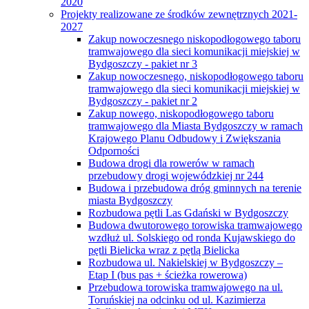
2020
Projekty realizowane ze środków zewnętrznych 2021-
2027
Zakup nowoczesnego niskopodłogowego taboru
tramwajowego dla sieci komunikacji miejskiej w
Bydgoszczy - pakiet nr 3
Zakup nowoczesnego, niskopodłogowego taboru
tramwajowego dla sieci komunikacji miejskiej w
Bydgoszczy - pakiet nr 2
Zakup nowego, niskopodłogowego taboru
tramwajowego dla Miasta Bydgoszczy w ramach
Krajowego Planu Odbudowy i Zwiększania
Odporności
Budowa drogi dla rowerów w ramach
przebudowy drogi wojewódzkiej nr 244
Budowa i przebudowa dróg gminnych na terenie
miasta Bydgoszczy
Rozbudowa pętli Las Gdański w Bydgoszczy
Budowa dwutorowego torowiska tramwajowego
wzdłuż ul. Solskiego od ronda Kujawskiego do
pętli Bielicka wraz z pętlą Bielicka
Rozbudowa ul. Nakielskiej w Bydgoszczy –
Etap I (bus pas + ścieżka rowerowa)
Przebudowa torowiska tramwajowego na ul.
Toruńskiej na odcinku od ul. Kazimierza