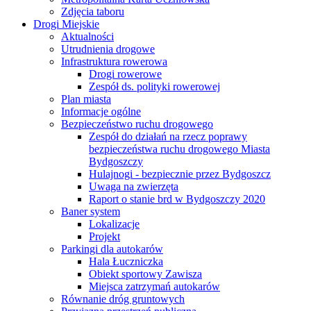
Zdjęcia taboru
Drogi Miejskie
Aktualności
Utrudnienia drogowe
Infrastruktura rowerowa
Drogi rowerowe
Zespół ds. polityki rowerowej
Plan miasta
Informacje ogólne
Bezpieczeństwo ruchu drogowego
Zespół do działań na rzecz poprawy
bezpieczeństwa ruchu drogowego Miasta
Bydgoszczy
Hulajnogi - bezpiecznie przez Bydgoszcz
Uwaga na zwierzęta
Raport o stanie brd w Bydgoszczy 2020
Baner system
Lokalizacje
Projekt
Parkingi dla autokarów
Hala Łuczniczka
Obiekt sportowy Zawisza
Miejsca zatrzymań autokarów
Równanie dróg gruntowych