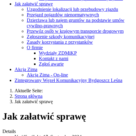
Jak załatwić sprawę
Uzgodnienie lokalizacji lub przebudowy zjazdu
Przejazd pojazdów nienormatywnych
Dzierżawa lub najem gruntów na podstawie umów
cywilno-prawnych
Przewóz osób w krajowym transporcie drogowym
Zgłoszenie szkody komunikacyjnej
Zasady korzystania z przystanków
O firmie
Wydziały ZDMiKP
Kontakt z nami
Zgłoś awarię
Akcja Zima
Akcja Zima - On-line
Zintegrowany Węzeł Komunikacyjny Bydgoszcz Leśna
Aktuelle Seite:
Strona główna
Jak załatwić sprawę
Jak załatwić sprawę
Details