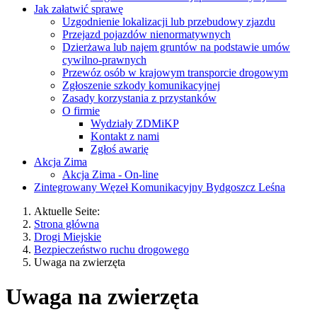
Jak załatwić sprawę
Uzgodnienie lokalizacji lub przebudowy zjazdu
Przejazd pojazdów nienormatywnych
Dzierżawa lub najem gruntów na podstawie umów
cywilno-prawnych
Przewóz osób w krajowym transporcie drogowym
Zgłoszenie szkody komunikacyjnej
Zasady korzystania z przystanków
O firmie
Wydziały ZDMiKP
Kontakt z nami
Zgłoś awarię
Akcja Zima
Akcja Zima - On-line
Zintegrowany Węzeł Komunikacyjny Bydgoszcz Leśna
Aktuelle Seite:
Strona główna
Drogi Miejskie
Bezpieczeństwo ruchu drogowego
Uwaga na zwierzęta
Uwaga na zwierzęta