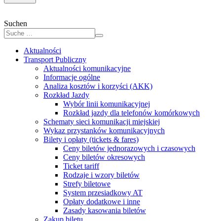
Suchen
Aktualności
Transport Publiczny
Aktualności komunikacyjne
Informacje ogólne
Analiza kosztów i korzyści (AKK)
Rozkład Jazdy
Wybór linii komunikacyjnej
Rozkład jazdy dla telefonów komórkowych
Schematy sieci komunikacji miejskiej
Wykaz przystanków komunikacyjnych
Bilety i opłaty (tickets & fares)
Ceny biletów jednorazowych i czasowych
Ceny biletów okresowych
Ticket tariff
Rodzaje i wzory biletów
Strefy biletowe
System przesiadkowy AT
Opłaty dodatkowe i inne
Zasady kasowania biletów
Zakup biletu