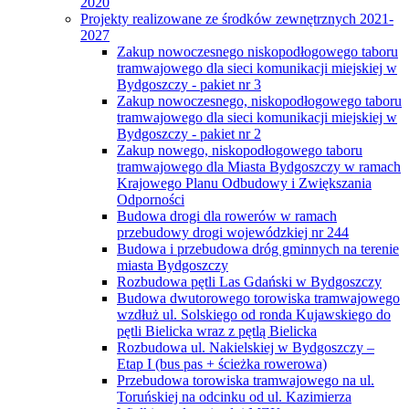
2020
Projekty realizowane ze środków zewnętrznych 2021-
2027
Zakup nowoczesnego niskopodłogowego taboru
tramwajowego dla sieci komunikacji miejskiej w
Bydgoszczy - pakiet nr 3
Zakup nowoczesnego, niskopodłogowego taboru
tramwajowego dla sieci komunikacji miejskiej w
Bydgoszczy - pakiet nr 2
Zakup nowego, niskopodłogowego taboru
tramwajowego dla Miasta Bydgoszczy w ramach
Krajowego Planu Odbudowy i Zwiększania
Odporności
Budowa drogi dla rowerów w ramach
przebudowy drogi wojewódzkiej nr 244
Budowa i przebudowa dróg gminnych na terenie
miasta Bydgoszczy
Rozbudowa pętli Las Gdański w Bydgoszczy
Budowa dwutorowego torowiska tramwajowego
wzdłuż ul. Solskiego od ronda Kujawskiego do
pętli Bielicka wraz z pętlą Bielicka
Rozbudowa ul. Nakielskiej w Bydgoszczy –
Etap I (bus pas + ścieżka rowerowa)
Przebudowa torowiska tramwajowego na ul.
Toruńskiej na odcinku od ul. Kazimierza