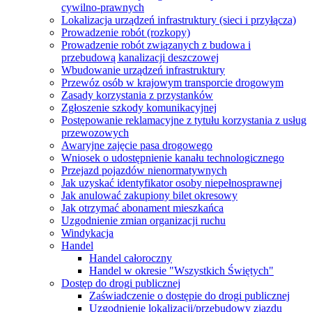
cywilno-prawnych
Lokalizacja urządzeń infrastruktury (sieci i przyłącza)
Prowadzenie robót (rozkopy)
Prowadzenie robót związanych z budowa i
przebudową kanalizacji deszczowej
Wbudowanie urządzeń infrastruktury
Przewóz osób w krajowym transporcie drogowym
Zasady korzystania z przystanków
Zgłoszenie szkody komunikacyjnej
Postępowanie reklamacyjne z tytułu korzystania z usług
przewozowych
Awaryjne zajęcie pasa drogowego
Wniosek o udostępnienie kanału technologicznego
Przejazd pojazdów nienormatywnych
Jak uzyskać identyfikator osoby niepełnosprawnej
Jak anulować zakupiony bilet okresowy
Jak otrzymać abonament mieszkańca
Uzgodnienie zmian organizacji ruchu
Windykacja
Handel
Handel całoroczny
Handel w okresie "Wszystkich Świętych"
Dostęp do drogi publicznej
Zaświadczenie o dostępie do drogi publicznej
Uzgodnienie lokalizacji/przebudowy zjazdu