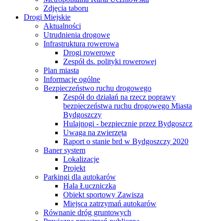
Zdjęcia taboru
Drogi Miejskie
Aktualności
Utrudnienia drogowe
Infrastruktura rowerowa
Drogi rowerowe
Zespół ds. polityki rowerowej
Plan miasta
Informacje ogólne
Bezpieczeństwo ruchu drogowego
Zespół do działań na rzecz poprawy
bezpieczeństwa ruchu drogowego Miasta
Bydgoszczy
Hulajnogi - bezpiecznie przez Bydgoszcz
Uwaga na zwierzęta
Raport o stanie brd w Bydgoszczy 2020
Baner system
Lokalizacje
Projekt
Parkingi dla autokarów
Hala Łuczniczka
Obiekt sportowy Zawisza
Miejsca zatrzymań autokarów
Równanie dróg gruntowych