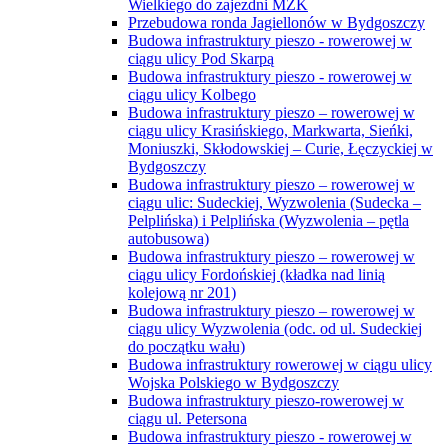
Wielkiego do zajezdni MZK
Przebudowa ronda Jagiellonów w Bydgoszczy
Budowa infrastruktury pieszo - rowerowej w
ciągu ulicy Pod Skarpą
Budowa infrastruktury pieszo - rowerowej w
ciągu ulicy Kolbego
Budowa infrastruktury pieszo – rowerowej w
ciągu ulicy Krasińskiego, Markwarta, Sieńki,
Moniuszki, Skłodowskiej – Curie, Łęczyckiej w
Bydgoszczy
Budowa infrastruktury pieszo – rowerowej w
ciągu ulic: Sudeckiej, Wyzwolenia (Sudecka –
Pelplińska) i Pelplińska (Wyzwolenia – pętla
autobusowa)
Budowa infrastruktury pieszo – rowerowej w
ciągu ulicy Fordońskiej (kładka nad linią
kolejową nr 201)
Budowa infrastruktury pieszo – rowerowej w
ciągu ulicy Wyzwolenia (odc. od ul. Sudeckiej
do początku wału)
Budowa infrastruktury rowerowej w ciągu ulicy
Wojska Polskiego w Bydgoszczy
Budowa infrastruktury pieszo-rowerowej w
ciągu ul. Petersona
Budowa infrastruktury pieszo - rowerowej w