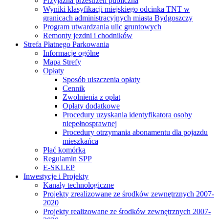
Przyjazna przestrzeń publiczna
Wyniki klasyfikacji miejskiego odcinka TNT w
granicach administracyjnych miasta Bydgoszczy
Program utwardzania ulic gruntowych
Remonty jezdni i chodników
Strefa Płatnego Parkowania
Informacje ogólne
Mapa Strefy
Opłaty
Sposób uiszczenia opłaty
Cennik
Zwolnienia z opłat
Opłaty dodatkowe
Procedury uzyskania identyfikatora osoby
niepełnosprawnej
Procedury otrzymania abonamentu dla pojazdu
mieszkańca
Płać komórką
Regulamin SPP
E-SKLEP
Inwestycje i Projekty
Kanały technologiczne
Projekty zrealizowane ze środków zewnętrznych 2007-
2020
Projekty realizowane ze środków zewnętrznych 2007-