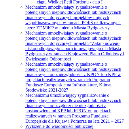
ciągu Wielkiej Pętli Fordonu - etap I
Mechanizm umożliwiający sygnalizowanie o
potencjalnych nieprawidłowościach lub nadużyciach
finansowych dotyczących projektów unijnych
współfinasowanych w ramach POIiŚ realizowanych
przez ZDMiKP w imieniu Miasta Bydgoszczy
Mechanizm umożliwiający sygnalizowanie o
potencjalnych nieprawidłowościach lub nadużyciach
finansowych dotyczących projektu "Zakup nowego
niskopodłogowego taboru tramwajowego dla Miasta
Bydgoszczy w ramach Krajowego Planu Odbudowy i
Zwiększania Odporności
Mechanizm umożliwiający sygnalizowanie o
potencjalnych nieprawidłowościach lub nadużyciach
finansowych oraz niezgodności z KPON lub KPP w
projektach realizowanych w ramach Programu
Fundusze Europejskie na Infrastrukturę, Klimat,
Środowisko 2021-2027
Mechanizmu umożliwiający sygnalizowanie o
potencjalnych nieprawidłowościach lub nadużyciach
finansowych oraz zgłoszenie niezgodności z
postanowieniami KPP lub KPON w projektach
realizowanych w ramach Programu Fundusze
Europejskie dla Kujaw i Pomorza na lata 2021 – 2027
Wyłożenie do wiadomości publicznej