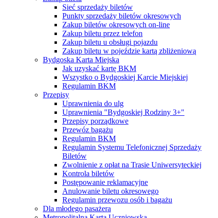
Sieć sprzedaży biletów
Punkty sprzedaży biletów okresowych
Zakup biletów okresowych on-line
Zakup biletu przez telefon
Zakup biletu u obsługi pojazdu
Zakup biletu w pojeździe kartą zbliżeniową
Bydgoska Karta Miejska
Jak uzyskać kartę BKM
Wszystko o Bydgoskiej Karcie Miejskiej
Regulamin BKM
Przepisy
Uprawnienia do ulg
Uprawnienia "Bydgoskiej Rodziny 3+"
Przepisy porządkowe
Przewóz bagażu
Regulamin BKM
Regulamin Systemu Telefonicznej Sprzedaży
Biletów
Zwolnienie z opłat na Trasie Uniwersyteckiej
Kontrola biletów
Postępowanie reklamacyjne
Anulowanie biletu okresowego
Regulamin przewozu osób i bagażu
Dla młodego pasażera
Metropolitalna Karta Uczniowska