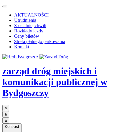
AKTUALNOŚCI
Utrudnienia
Z ostatniej chwili
Rozkłady jazdy
Ceny biletów
Strefa płatnego parkowania
Kontakt
zarząd dróg miejskich i
komunikacji publicznej
w
Bydgoszczy
a
a
a
Kontrast